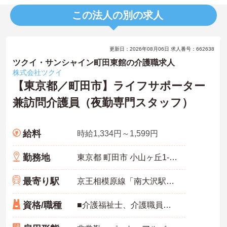
この法人の別の求人
更新日：2026年08月06日 求人番号：662638
ツクイ・サンシャイン町田東館の介護職求人
株式会社ツクイ
【東京都／町田市】ライフサポーター
兼訪問介護員（夜勤専門スタッフ）
給料
時給1,334円～1,599円
勤務地
東京都 町田市 小山ヶ丘1-11-8
最寄り駅
京王相模原線「南大沢駅」バス・車10分
資格/職種
■介護福祉士、介護職員実務者研修、介護職員初任者研修、ホームヘルパー1級、ホームヘルパー2級いずれかの資格をお持ちの方 ※未経験相談可能