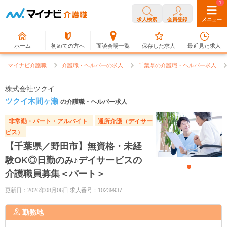
0
1
求人検索
会員登録
メニュー
ホーム
初めての方へ
面談会場一覧
保存した求人
最近見た求人
マイナビ介護職
介護職・ヘルパーの求人
千葉県の介護職・ヘルパー求人
株式会社ツクイ
ツクイ木間ヶ瀬
の介護職・ヘルパー求人
非常勤・パート・アルバイト
通所介護（デイサー
ビス）
【千葉県／野田市】無資格・未経
験OK◎日勤のみ♪デイサービスの
介護職員募集＜パート＞
更新日：2026年08月06日 求人番号：10239937
勤務地