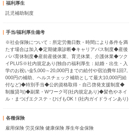
福利厚生
託児補助制度
手当/福利厚生備考
※社会保険について：所定労働日数・時間により条件を満
たす場合は加入◆定期健康診断◆キャリアパス制度◆産後
パパ育休制度◆産前産後休業、育児休業、介護休業◆ツク
イPLUS※社内規定あり(独自の福利厚生：結婚・出生・入
学のお祝い金5,000～20,000円までの給付や宿泊費年1回7,
000円の補助、ヘルスチェック補助として最大10,000円給
付など)◆特別手当◆公的資格取得・自己啓発支援制度◆
制服貸与)◆副業・Wワーク可(社内規定あり)◆髪色やネイ
ル・まつげエクステ・ひげもOK！(社内ガイドラインあり)
各種保険
雇用保険 労災保険 健康保険 厚生年金保険