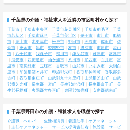
千葉県の介護・福祉求人を近隣の市区町村から探す
千葉市
千葉市中央区
千葉市花見川区
千葉市稲毛区
千葉
市若葉区
千葉市緑区
千葉市美浜区
銚子市
市川市
船橋
市
館山市
木更津市
松戸市
野田市
茂原市
成田市
佐
倉市
東金市
旭市
習志野市
柏市
勝浦市
市原市
流山
市
八千代市
我孫子市
鴨川市
鎌ケ谷市
君津市
富津市
浦安市
四街道市
袖ケ浦市
八街市
印西市
白井市
富
里市
南房総市
匝瑳市
香取市
山武市
いすみ市
大網白
里市
印旛郡酒々井町
印旛郡栄町
香取郡神崎町
香取郡多
古町
香取郡東庄町
山武郡九十九里町
山武郡芝山町
山武
郡横芝光町
長生郡一宮町
長生郡睦沢町
長生郡白子町
長
生郡長柄町
夷隅郡大多喜町
夷隅郡御宿町
安房郡鋸南町
千葉県野田市の介護・福祉求人を職種で探す
介護職・ヘルパー
生活相談員
看護助手
ケアマネージャー
主任ケアマネジャー
サービス提供責任者
施設長
サービ