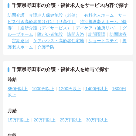
千葉県野田市の介護・福祉求人をサービス内容で探す
訪問介護
介護老人保健施設（老健）
有料老人ホーム
サー
ビス付き高齢者向け住宅（サ高住）
特別養護老人ホーム（特
養）
通所介護（デイサービス）
デイケア（通所リハ）
グ
ループホーム
障がい者施設
訪問入浴
訪問看護
訪問診療
定期巡回
ケアハウス・高齢者住宅地
ショートステイ
養
護老人ホーム
介護予防
千葉県野田市の介護・福祉求人を給与で探す
時給
850円以上
1000円以上
1200円以上
1400円以上
1600円
以上
月給
15万円以上
20万円以上
25万円以上
30万円以上
年収