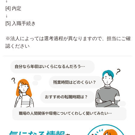
↓
[4] 内定
↓
[5] 入職手続き
※法人によっては選考過程が異なりますので、担当にご確
認ください