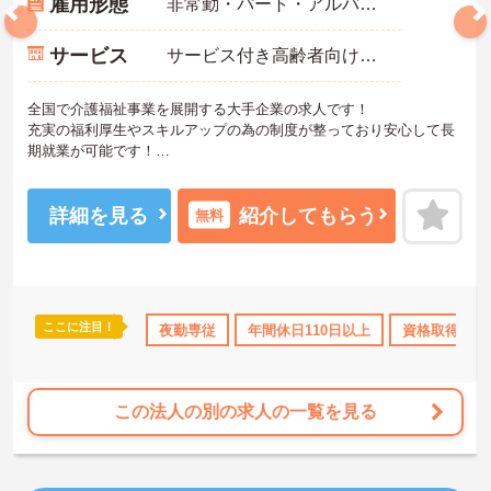
雇用形態
非常勤・パート・アルバイト
サービス
サービス付き高齢者向け住宅（サ高住）
全国で介護福祉事業を展開する大手企業の求人です！
充実の福利厚生やスキルアップの為の制度が整っており安心して長
期就業が可能です！
ご興味ある方には、面接のポイントなど、さらに詳細をお話致しま
すのでお気軽にご相談ください。
詳細を見る
紹介してもらう
無料
ここに注目！
勤のみ
年間休日110日以上
夜勤専従
資格取得サポート
年間休日110日以上
研修制度あり
資格取得サポ
この法人の別の求人の一覧を見る