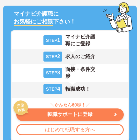
マイナビ介護職に
お気軽にご相談
下さい！
マイナビ介護
1
STEP
職にご登録
2
求人のご紹介
STEP
面接・条件交
3
STEP
渉
4
転職成功！
STEP
転職サポートに登録
はじめて転職する方へ