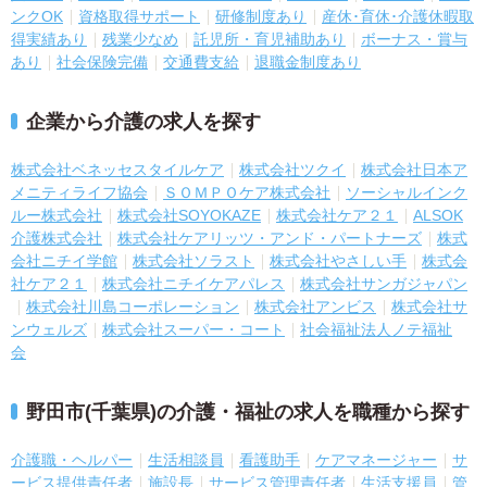
ンクOK
資格取得サポート
研修制度あり
産休･育休･介護休暇取
得実績あり
残業少なめ
託児所・育児補助あり
ボーナス・賞与
あり
社会保険完備
交通費支給
退職金制度あり
企業から介護の求人を探す
株式会社ベネッセスタイルケア
株式会社ツクイ
株式会社日本ア
メニティライフ協会
ＳＯＭＰＯケア株式会社
ソーシャルインク
ルー株式会社
株式会社SOYOKAZE
株式会社ケア２１
ALSOK
介護株式会社
株式会社ケアリッツ・アンド・パートナーズ
株式
会社ニチイ学館
株式会社ソラスト
株式会社やさしい手
株式会
社ケア２１
株式会社ニチイケアパレス
株式会社サンガジャパン
株式会社川島コーポレーション
株式会社アンビス
株式会社サ
ンウェルズ
株式会社スーパー・コート
社会福祉法人ノテ福祉
会
野田市(千葉県)の介護・福祉の求人を職種から探す
介護職・ヘルパー
生活相談員
看護助手
ケアマネージャー
サ
ービス提供責任者
施設長
サービス管理責任者
生活支援員
管