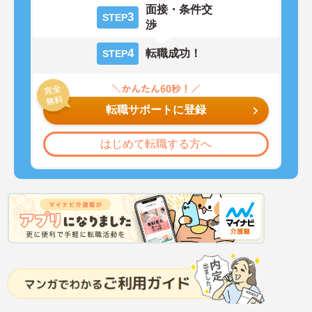
面接・条件交
3
STEP
渉
4
転職成功！
STEP
転職サポートに登録
はじめて転職する方へ