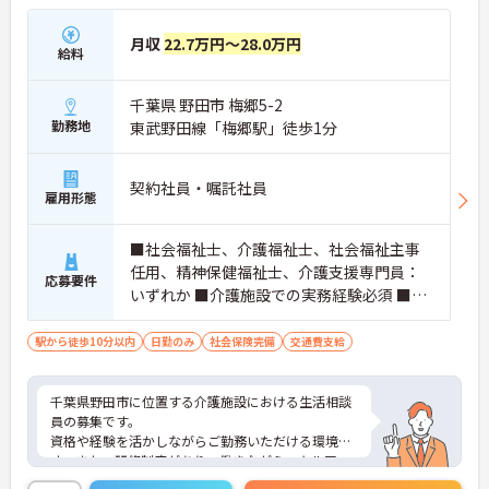
月収
22.7万円～28.0万円
給料
千葉県 野田市 梅郷5-2
勤務地
東武野田線「梅郷駅」徒歩1分
契約社員・嘱託社員
雇用形態
■社会福祉士、介護福祉士、社会福祉主事
任用、精神保健福祉士、介護支援専門員：
応募要件
いずれか ■介護施設での実務経験必須 ■普
通自動車運転免許必須
駅から徒歩10分以内
日勤のみ
社会保険完備
交通費支給
千葉県野田市に位置する介護施設における生活相談
員の募集です。
資格や経験を活かしながらご勤務いただける環境で
す。また、研修制度があり、働きながらスキルアッ
プが目指せる環境です。