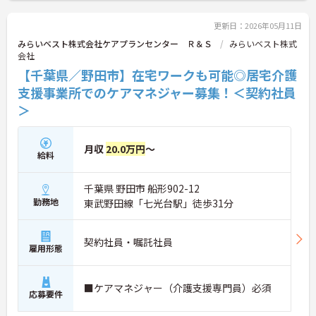
更新日：2026年05月11日
みらいベスト株式会社ケアプランセンター Ｒ＆Ｓ
みらいベスト株式
会社
【千葉県／野田市】在宅ワークも可能◎居宅介護
支援事業所でのケアマネジャー募集！＜契約社員
＞
月収
20.0万円
～
給料
千葉県 野田市 船形902-12
勤務地
東武野田線「七光台駅」徒歩31分
契約社員・嘱託社員
雇用形態
■ケアマネジャー（介護支援専門員）必須
応募要件