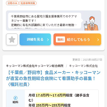
日勤のみ
社会保険完備
千葉県野田市にある居宅介護支援事業所でのケアマ
ネジャー募集です！
定期的に有名外部講師に来ていただき最新の勉強会
を定期的に開催しています。
入職後にもスキルアップも目指せます◎ 評価制度が
しっかりしており、各種手当も充実！
詳細を見る
無料
紹介してもらう
ペーパーレス化にも取り組み業務負担軽減に配慮さ
れており、安心して働くことができます。
ご興味のある方には、面接対策ポイントなど、さら
に詳細をお話しいたしますのでお気軽にご相談くだ
さい！
更新日：2025年08月27日
キッコーマン株式会社キッコーマン総合病院
キッコーマン株式会社
【千葉県／野田市】食品メーカー・キッコーマン
が直営の急性期総合病院にて看護助手の募集！
〈嘱託社員〉
月収
17.0万円～17.0万円
程度（諸手当含
む）
給料
年収
255万円～255万円
程度