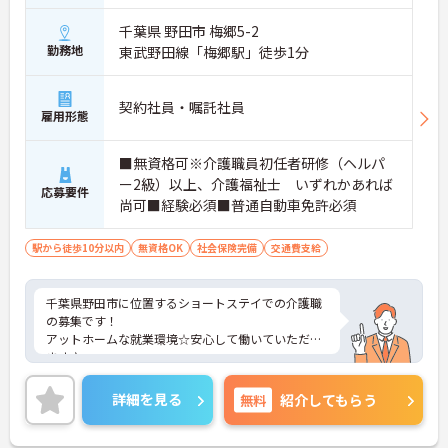
千葉県 野田市 梅郷5-2
勤務地
東武野田線「梅郷駅」徒歩1分
契約社員・嘱託社員
雇用形態
■無資格可※介護職員初任者研修（ヘルパ
ー2級）以上、介護福祉士 いずれかあれば
応募要件
尚可■経験必須■普通自動車免許必須
駅から徒歩10分以内
無資格OK
社会保険完備
交通費支給
千葉県野田市に位置するショートステイでの介護職
の募集です！
アットホームな就業環境☆安心して働いていただけ
ます♪
ご興味ある方には、面接対策ポイントなど、さらに
詳細をお話しいたしますのでお気軽にご相談くださ
詳細を見る
無料
紹介してもらう
い。