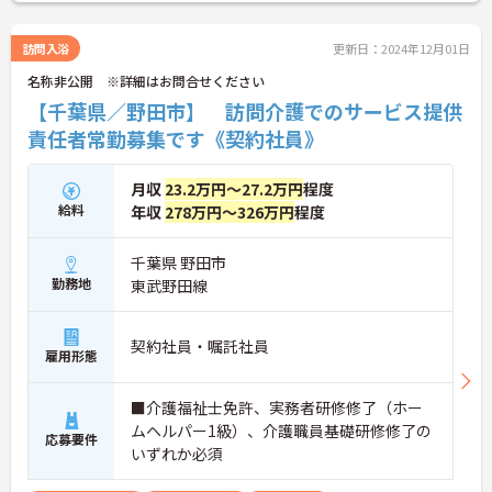
訪問入浴
更新日：2024年12月01日
名称非公開 ※詳細はお問合せください
【千葉県／野田市】 訪問介護でのサービス提供
責任者常勤募集です《契約社員》
月収
23.2万円～27.2万円
程度
給料
年収
278万円～326万円
程度
千葉県 野田市
勤務地
東武野田線
契約社員・嘱託社員
雇用形態
■介護福祉士免許、実務者研修修了（ホー
ムヘルパー1級）、介護職員基礎研修修了の
応募要件
いずれか必須