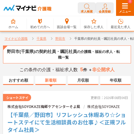
0
0
求人検索
会員登録
メニュー
ホーム
初めての方へ
面談会場一覧
保存した求人
最近見た求人
マイナビ介護職
千葉県
野田市
千葉県の契約社員・嘱託社員の求人・転
野田市(千葉県)の契約社員・嘱託社員
の介護職・福祉の求人・転
職一覧
5
この条件の介護・福祉求人数
非公開求人
件 ＋
おすすめ順
新着順
月収順
年収順
ショートステイ
更新日：2026年08月04日
株式会社SOYOKAZE梅郷ケアセンターそよ風
株式会社SOYOKAZE
【千葉県／野田市】リフレッシュ休暇あり☆ショ
ートステイにて生活相談員のお仕事♪＜正規フル
タイム社員＞