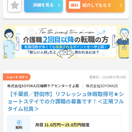
ご興味のある方には、面接対策ポイントなど、さら
詳細を見る
無料
紹介してもらう
に詳細をご案内しますのでお気軽にご相談くださ
い！
ショートステイ
更新日：2026年07月29日
株式会社SOYOKAZE梅郷ケアセンターそよ風
株式会社SOYOKAZE
【千葉県／野田市】リフレッシュ休暇取得可★シ
ョートステイでの介護職の募集です！＜正規フル
タイム社員＞
月収
21.0万円～25.0万円
程度
給料