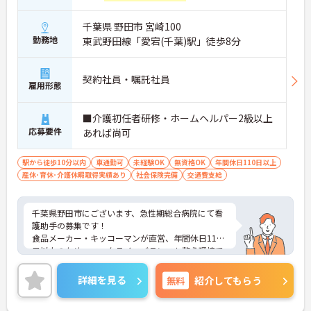
千葉県 野田市 宮崎100
勤務地
東武野田線「愛宕(千葉)駅」徒歩8分
契約社員・嘱託社員
雇用形態
■介護初任者研修・ホームヘルパー2級以上
応募要件
あれば尚可
駅から徒歩10分以内
車通勤可
未経験OK
無資格OK
年間休日110日以上
産休･育休･介護休暇取得実績あり
社会保険完備
交通費支給
千葉県野田市にございます、急性期総合病院にて看
護助手の募集です！
食品メーカー・キッコーマンが直営、年間休日110
日以上のため、ワークライフバランスも整う環境で
す。
ご興味のある方は、マイナビ介護職までお問い合わ
詳細を見る
無料
紹介してもらう
せください。