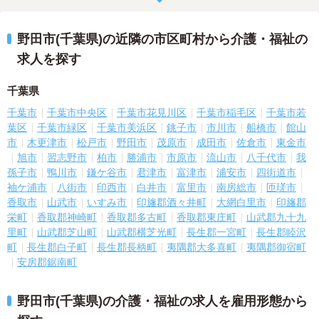
野田市(千葉県)の近隣の市区町村から介護・福祉の
求人を探す
千葉県
千葉市
千葉市中央区
千葉市花見川区
千葉市稲毛区
千葉市若
葉区
千葉市緑区
千葉市美浜区
銚子市
市川市
船橋市
館山
市
木更津市
松戸市
野田市
茂原市
成田市
佐倉市
東金市
旭市
習志野市
柏市
勝浦市
市原市
流山市
八千代市
我
孫子市
鴨川市
鎌ケ谷市
君津市
富津市
浦安市
四街道市
袖ケ浦市
八街市
印西市
白井市
富里市
南房総市
匝瑳市
香取市
山武市
いすみ市
印旛郡酒々井町
大網白里市
印旛郡
栄町
香取郡神崎町
香取郡多古町
香取郡東庄町
山武郡九十九
里町
山武郡芝山町
山武郡横芝光町
長生郡一宮町
長生郡睦沢
町
長生郡白子町
長生郡長柄町
夷隅郡大多喜町
夷隅郡御宿町
安房郡鋸南町
野田市(千葉県)の介護・福祉の求人を雇用形態から