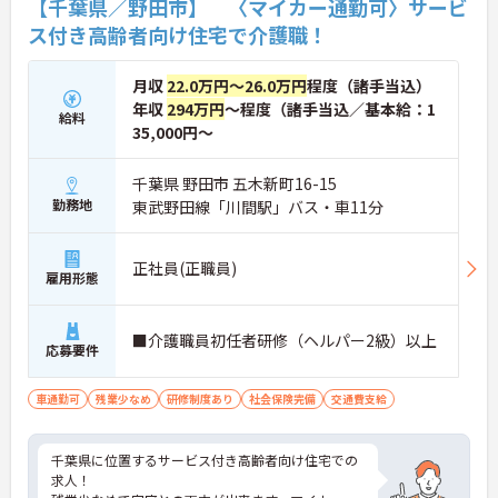
【千葉県／野田市】 〈マイカー通勤可〉サービ
ス付き高齢者向け住宅で介護職！
月収
22.0万円～26.0万円
程度（諸手当込）
年収
294万円
～程度（諸手当込／基本給：1
給料
35,000円～
千葉県 野田市 五木新町16-15
勤務地
東武野田線「川間駅」バス・車11分
正社員(正職員)
雇用形態
■介護職員初任者研修（ヘルパー2級）以上
応募要件
車通勤可
残業少なめ
研修制度あり
社会保険完備
交通費支給
千葉県に位置するサービス付き高齢者向け住宅での
求人！