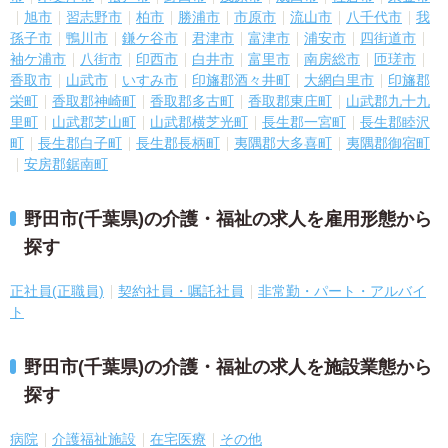
旭市
習志野市
柏市
勝浦市
市原市
流山市
八千代市
我
孫子市
鴨川市
鎌ケ谷市
君津市
富津市
浦安市
四街道市
袖ケ浦市
八街市
印西市
白井市
富里市
南房総市
匝瑳市
香取市
山武市
いすみ市
印旛郡酒々井町
大網白里市
印旛郡
栄町
香取郡神崎町
香取郡多古町
香取郡東庄町
山武郡九十九
里町
山武郡芝山町
山武郡横芝光町
長生郡一宮町
長生郡睦沢
町
長生郡白子町
長生郡長柄町
夷隅郡大多喜町
夷隅郡御宿町
安房郡鋸南町
野田市(千葉県)の介護・福祉の求人を雇用形態から
探す
正社員(正職員)
契約社員・嘱託社員
非常勤・パート・アルバイ
ト
野田市(千葉県)の介護・福祉の求人を施設業態から
探す
病院
介護福祉施設
在宅医療
その他