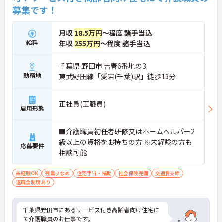
募集です！
月収
18.5万円
～程度 諸手当込
給料
年収
255万円
～程度 諸手当込
千葉県 野田市 吉春6番地の3
勤務地
東武野田線「愛宕(千葉)駅」徒歩13分
正社員(正職員)
雇用形態
■介護職員初任者研修又はホームヘルパー2
級以上の資格をお持ちの方 ※未経験の方も
応募要件
相談可能
未経験OK
残業少なめ
住宅手当・補助
社会保険完備
交通費支給
退職金制度あり
千葉県野田市にあるサービス付き高齢者向け住宅に
て介護職員のお仕事です。