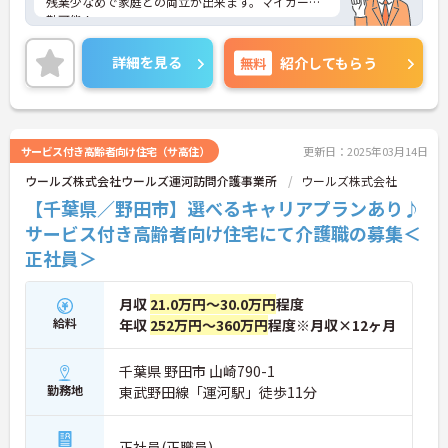
残業少なめで家庭との両立が出来ます。マイカー通
勤可能！
ご興味のある方はお気軽にお問い合わせ下さい。
詳細を見る
無料
紹介してもらう
サービス付き高齢者向け住宅（サ高住）
更新日：2025年03月14日
ウールズ株式会社ウールズ運河訪問介護事業所
ウールズ株式会社
【千葉県／野田市】選べるキャリアプランあり♪
サービス付き高齢者向け住宅にて介護職の募集＜
正社員＞
月収
21.0万円～30.0万円
程度
給料
年収
252万円～360万円
程度※月収×12ヶ月
千葉県 野田市 山崎790-1
勤務地
東武野田線「運河駅」徒歩11分
正社員(正職員)