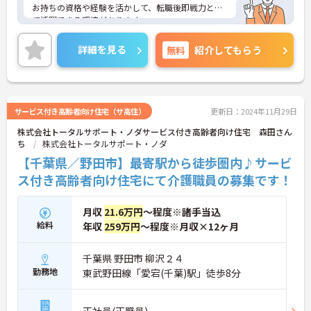
お持ちの資格や経験を活かして、転職後即戦力とし
て活躍できる環境があります。
ご興味ある方には、面接対策ポイントなど、さらに
詳細をお話しいたしますのでお気軽にご相談くださ
詳細を見る
無料
紹介してもらう
い。
サービス付き高齢者向け住宅（サ高住）
更新日：2024年11月29日
株式会社トータルサポート・ノダサービス付き高齢者向け住宅 森田さん
ち
株式会社トータルサポート・ノダ
【千葉県／野田市】最寄駅から徒歩圏内♪サービ
ス付き高齢者向け住宅にて介護職員の募集です！
月収
21.6万円
～程度※諸手当込
給料
年収
259万円
～程度※月収×12ヶ月
千葉県 野田市 柳沢２４
勤務地
東武野田線「愛宕(千葉)駅」徒歩8分