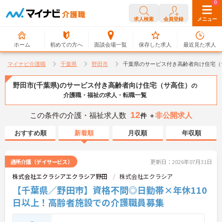
0
0
求人検索
会員登録
メニュー
ホーム
初めての方へ
面談会場一覧
保存した求人
最近見た求人
マイナビ介護職
千葉県
野田市
千葉県のサービス付き高齢者向け住宅（
野田市(千葉県)のサービス付き高齢者向け住宅（サ高住）
の
介護職・福祉の求人・転職一覧
12
この条件の介護・福祉求人数
非公開求人
件 ＋
おすすめ順
新着順
月収順
年収順
通所介護（デイサービス）
更新日：2026年07月31日
株式会社エクラシアエクラシア野田
株式会社エクラシア
【千葉県／野田市】資格不問◎日勤帯×年休110
日以上！高齢者施設での介護職員募集