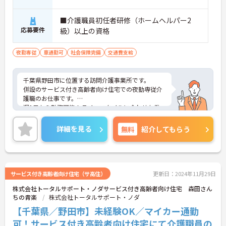
■介護職員初任者研修（ホームヘルパー2
応募要件
級）以上の資格
夜勤専従
車通勤可
社会保険完備
交通費支給
千葉県野田市に位置する訪問介護事業所です。
併設のサービス付き高齢者向け住宅での夜勤専従介
護職のお仕事です。
週1日から勤務可能！ライフスタイルに合わせた働
き方が選択できます。
ご興味をお持ちの方はお気軽にお問い合わせくださ
詳細を見る
無料
紹介してもらう
い。
サービス付き高齢者向け住宅（サ高住）
更新日：2024年11月29日
株式会社トータルサポート・ノダサービス付き高齢者向け住宅 森田さん
ちの青楽
株式会社トータルサポート・ノダ
【千葉県／野田市】未経験OK／マイカー通勤
可！サービス付き高齢者向け住宅にて介護職員の