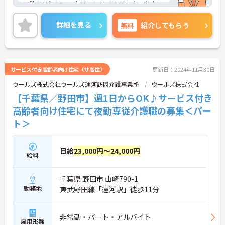
日勤のみなので、プライベートの予定も立てやすい
環境です。
週1日から勤務可能！ライフスタイルに合わせた働
詳細を見る
無料
紹介してもらう
き方が選択できます。
ご興味をお持ちの方はお気軽にお問い合わせくださ
い。
サービス付き高齢者向け住宅（サ高住）
更新日：2024年11月30日
ウールズ株式会社ウールズ運河訪問介護事業所
ウールズ株式会社
【千葉県／野田市】週1日からOK♪サービス付き
高齢者向け住宅にて夜勤専従介護職の募集＜パー
ト＞
日給
23,000円～24,000円
給料
千葉県 野田市 山崎790-1
勤務地
東武野田線「運河駅」徒歩11分
非常勤・パート・アルバイト
雇用形態