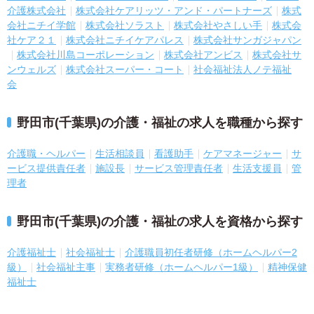
介護株式会社
株式会社ケアリッツ・アンド・パートナーズ
株式
会社ニチイ学館
株式会社ソラスト
株式会社やさしい手
株式会
社ケア２１
株式会社ニチイケアパレス
株式会社サンガジャパン
株式会社川島コーポレーション
株式会社アンビス
株式会社サ
ンウェルズ
株式会社スーパー・コート
社会福祉法人ノテ福祉
会
野田市(千葉県)の介護・福祉の求人を職種から探す
介護職・ヘルパー
生活相談員
看護助手
ケアマネージャー
サ
ービス提供責任者
施設長
サービス管理責任者
生活支援員
管
理者
野田市(千葉県)の介護・福祉の求人を資格から探す
介護福祉士
社会福祉士
介護職員初任者研修（ホームヘルパー2
級）
社会福祉主事
実務者研修（ホームヘルパー1級）
精神保健
福祉士