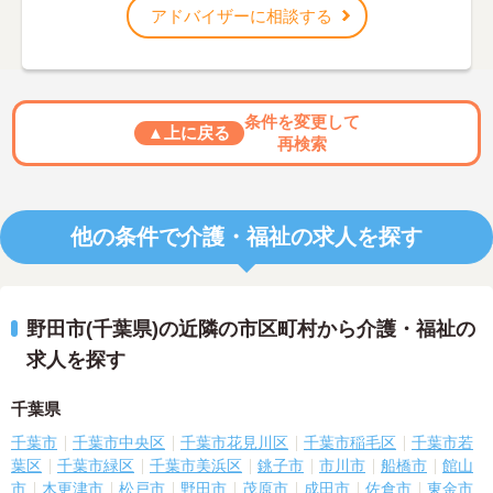
アドバイザーに相談する
条件を変更して
▲上に戻る
再検索
他の条件で介護・福祉の求人を探す
野田市(千葉県)の近隣の市区町村から介護・福祉の
求人を探す
千葉県
千葉市
千葉市中央区
千葉市花見川区
千葉市稲毛区
千葉市若
葉区
千葉市緑区
千葉市美浜区
銚子市
市川市
船橋市
館山
市
木更津市
松戸市
野田市
茂原市
成田市
佐倉市
東金市