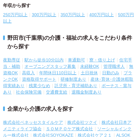
年収から探す
250万円以上
300万円以上
350万円以上
400万円以上
500万円
以上
野田市(千葉県)の介護・福祉の求人をこだわり条件
から探す
夜勤専従
駅から徒歩10分以内
車通勤可
寮・借り上げ
住宅手
当・補助
オープニングスタッフ募集
未経験OK
管理職求人
無
資格OK
高収入
年間休日110日以上
土日祝休
日勤のみ
ブラ
ンクOK
資格取得サポート
研修制度あり
産休･育休･介護休暇取
得実績あり
残業少なめ
託児所・育児補助あり
ボーナス・賞与
あり
社会保険完備
交通費支給
退職金制度あり
企業から介護の求人を探す
株式会社ベネッセスタイルケア
株式会社ツクイ
株式会社日本ア
メニティライフ協会
ＳＯＭＰＯケア株式会社
ソーシャルインク
ルー株式会社
株式会社SOYOKAZE
株式会社ケア２１
ALSOK