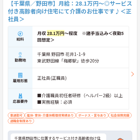
【千葉県／野田市】月給：28.1万円～◎サービス
付き高齢者向け住宅にて介護のお仕事です♪＜正
社員＞
月収
28.1万円
～程度 ※諸手当込み＜夜勤5
給料
回想定＞
千葉県 野田市 花井1-1-9
勤務地
東武野田線「梅郷駅」徒歩20分
正社員(正職員)
雇用形態
■介護職員初任者研修（ヘルパー2級）以上
応募要件
■実務経験：必須
車通勤可
産休･育休･介護休暇取得実績あり
ボーナス・賞与あり
社会保険完備
退職金制度あり
千葉県野田市に位置するサービス付き高齢者向け住