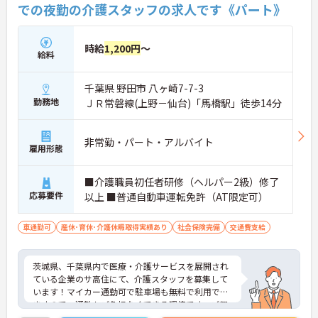
での夜勤の介護スタッフの求人です《パート》
時給
1,200円
～
給料
千葉県 野田市 八ヶ崎7-7-3
勤務地
ＪＲ常磐線(上野－仙台)「馬橋駅」徒歩14分
非常勤・パート・アルバイト
雇用形態
■介護職員初任者研修（ヘルパー2級）修了
応募要件
以上 ■普通自動車運転免許（AT限定可）
車通勤可
産休･育休･介護休暇取得実績あり
社会保険完備
交通費支給
茨城県、千葉県内で医療・介護サービスを展開され
ている企業のサ高住にて、介護スタッフを募集して
います！マイカー通勤可で駐車場も無料で利用でき
ますので、通勤もご負担なくできる環境です。ご興
味ある方には、面接対策ポイントなど、さらに詳細