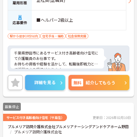
正社員(正職員)
雇用形態
■ヘルパー2級以上
応募要件
駅から徒歩10分以内
住宅手当・補助
社会保険完備
千葉県野田市にあるサービス付き高齢者向け住宅に
て介護職員のお仕事です。
お持ちの資格や経験を活かして、転職後即戦力とし
て活躍できる環境があります。
ご興味ある方には、面接対策ポイントなど、さらに
詳細をお話しいたしますのでお気軽にご相談くださ
詳細を見る
無料
紹介してもらう
い。
募集停止
サービス付き高齢者向け住宅（サ高住）
更新日：2026年02月10日
プルメリア訪問介護株式会社プルメリアナーシングアンドケアホーム野田
プルメリア訪問介護株式会社