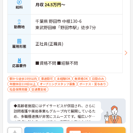
月収
24.5万円
～
給料
千葉県 野田市 中根130-6
勤務地
東武野田線「野田市駅」徒歩7分
正社員(正職員)
雇用形態
■資格不問 ■経験不問
応募要件
駅から徒歩10分以内
車通勤可
未経験OK
無資格OK
日勤のみ
年間休日110日以上
オープニングスタッフ募集
ボーナス・賞与あり
社会保険完備
交通費支給
◆高齢者施設にはデイサービスが併設され、さらに
訪問看護や薬局事業もグループ内で展開しているた
め、多職種連携が非常にスムーズです。幅広いケア
の視点に触れることができ、専門性を高めながらス
キルアップできる土壌があります。
◆「学びたい」という意欲を全力で応援する職場で