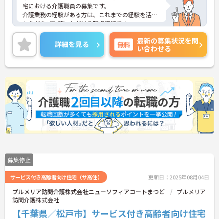
宅における介護職員の募集です。
介護業務の経験がある方は、これまでの経験を活か
しながらご勤務いただける職場環境です。
ご興味のある方には、面接対策ポイントなど、さら
最新の募集状況を問
に詳細をご案内しますのでお気軽にご相談くださ
詳細を見る
無料
い合わせる
い！
募集停止
サービス付き高齢者向け住宅（サ高住）
更新日：2025年08月04日
プルメリア訪問介護株式会社ニューソフィアコートまつど
プルメリア
訪問介護株式会社
【千葉県／松戸市】サービス付き高齢者向け住宅