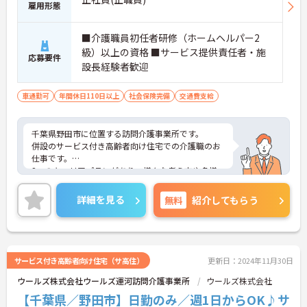
雇用形態
■介護職員初任者研修（ホームヘルパー2
級）以上の資格 ■サービス提供責任者・施
応募要件
設長経験者歓迎
車通勤可
年間休日110日以上
社会保険完備
交通費支給
千葉県野田市に位置する訪問介護事業所です。
併設のサービス付き高齢者向け住宅での介護職のお
仕事です。
2つのキャリアプランがあり、様々な考え方や多様
性のある働き方をバックアップする体制が整えられ
ています。
詳細を見る
無料
紹介してもらう
ご興味をお持ちの方はお気軽にお問い合わせくださ
い。
サービス付き高齢者向け住宅（サ高住）
更新日：2024年11月30日
ウールズ株式会社ウールズ運河訪問介護事業所
ウールズ株式会社
【千葉県／野田市】日勤のみ／週1日からOK♪サ