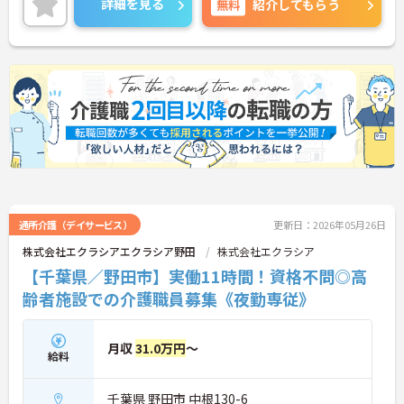
詳細を見る
無料
紹介してもらう
す。資格取得支援制度を利用すれば、介護職員初任
者研修や実務者研修などの費用を会社負担で取得可
能です。資格を取得するごとにしっかりと給与に反
映（昇給）されるのも魅力です。
◆施設ごとの課題を話し合う「スタッフミーティン
グ」や、利用者様へのケアを考える「ケースカンフ
ァレンス」を実施しています。新人・ベテランに関
係なく意見交換を行い、みんなで解決策を考えるフ
ラットな関係性です。また、虐待防止研修などを通
じて「良いケア・悪いケア」の線引きを明確にし、
職員全員が安心して働ける、誇りを持てる職場環境
づくりに取り組んでいます。
通所介護（デイサービス）
更新日：2026年05月26日
株式会社エクラシアエクラシア野田
株式会社エクラシア
【千葉県／野田市】実働11時間！資格不問◎高
齢者施設での介護職員募集《夜勤専従》
月収
31.0万円
～
給料
千葉県 野田市 中根130-6