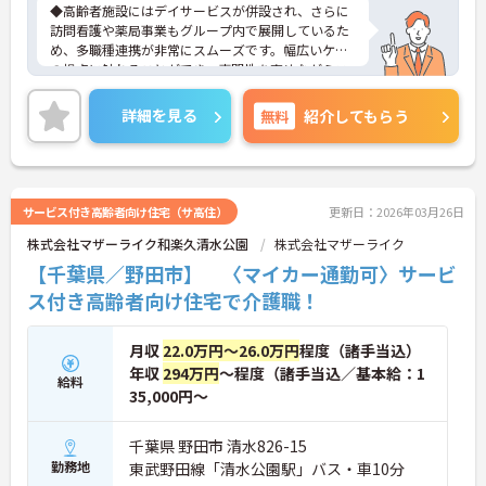
◆高齢者施設にはデイサービスが併設され、さらに
訪問看護や薬局事業もグループ内で展開しているた
め、多職種連携が非常にスムーズです。幅広いケア
の視点に触れることができ、専門性を高めながらス
キルアップできる土壌があります。
◆半年に1回の人事評価・面談で昇給や昇進のチャ
詳細を見る
無料
紹介してもらう
ンスがしっかり用意されています。また、マネジメ
ント職への挑戦も歓迎♪入社後に経験を積みなが
ら、施設長、ブロック長、本部職員など、自分の適
性や目標に合わせてステップアップできます。女性
管理職比率も30％を目指して推進中◎男女ともに長
サービス付き高齢者向け住宅（サ高住）
更新日：2026年03月26日
く活躍できる環境です。
株式会社マザーライク和楽久清水公園
株式会社マザーライク
◆施設ごとの課題を話し合う「スタッフミーティン
グ」や、利用者様へのケアを考える「ケースカンフ
【千葉県／野田市】 〈マイカー通勤可〉サービ
ァレンス」を実施しています。新人・ベテランに関
ス付き高齢者向け住宅で介護職！
係なく意見交換を行い、みんなで解決策を考えるフ
ラットな関係性です。また、虐待防止研修などを通
じて「良いケア・悪いケア」の線引きを明確にし、
月収
22.0万円～26.0万円
程度（諸手当込）
職員全員が安心して働ける、誇りを持てる職場環境
年収
294万円
～程度（諸手当込／基本給：1
づくりに取り組んでいます。
給料
35,000円～
千葉県 野田市 清水826-15
勤務地
東武野田線「清水公園駅」バス・車10分