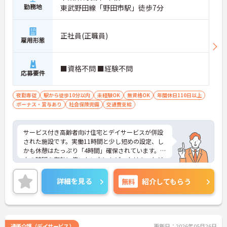
勤務地
東武野田線「野田市駅」徒歩7分
正社員(正職員)
雇用形態
■資格不問 ■経験不問
応募要件
夜勤専従
駅から徒歩10分以内
未経験OK
無資格OK
年間休日110日以上
ボーナス・賞与あり
社会保険完備
交通費支給
サービス付き高齢者向け住宅とデイサービスが併設
された施設です。実働11時間と少し短めの設定、し
かも休憩はたっぷり「4時間」確保されています。日
中の時間を有効に使いたい方にもピッタリのスケジ
ュールです。
◆「学びたい」という意欲を全力で応援する職場で
詳細を見る
無料
紹介してもらう
す。資格取得支援制度を利用すれば、介護職員初任
者研修や実務者研修などの費用を会社負担で取得可
能です。資格を取得するごとにしっかりと給与に反
映（昇給）されるのも魅力です。
◆施設ごとの課題を話し合う「スタッフミーティン
通所介護（デイサービス）
更新日：2026年05月26日