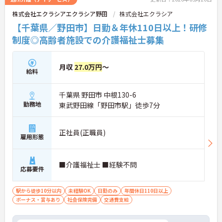
グ」や、利用者様へのケアを考える「ケースカンフ
株式会社エクラシアエクラシア野田
株式会社エクラシア
ァレンス」を実施しています。新人・ベテランに関
係なく意見交換を行い、みんなで解決策を考えるフ
【千葉県／野田市】日勤＆年休110日以上！研修
ラットな関係性です。また、虐待防止研修などを通
制度◎高齢者施設での介護福祉士募集
じて「良いケア・悪いケア」の線引きを明確にし、
職員全員が安心して働ける、誇りを持てる職場環境
づくりに取り組んでいます。
月収
27.0万円
～
給料
千葉県 野田市 中根130-6
勤務地
東武野田線「野田市駅」徒歩7分
正社員(正職員)
雇用形態
■介護福祉士 ■経験不問
応募要件
駅から徒歩10分以内
未経験OK
日勤のみ
年間休日110日以上
ボーナス・賞与あり
社会保険完備
交通費支給