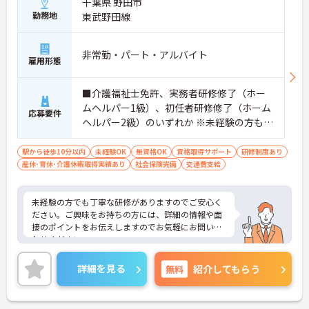
千葉県 野田市
勤務地
東武野田線
非常勤・パート・アルバイト
雇用形態
■介護福祉士免許、実務者研修修了（ホー
ムヘルパー1級）、初任者研修修了（ホーム
応募要件
ヘルパー2級）のいずれか ※未経験の方も相
談可 ■普通自動車運転免許（MT）必須
駅から徒歩10分以内
未経験OK
無資格OK
資格取得サポート
研修制度あり
産休･育休･介護休暇取得実績あり
社会保険完備
交通費支給
未経験の方でも丁寧な研修がありますのでご安心く
ださい。ご興味をお持ちの方には、詳細の情報や面
接のポイントをお伝えしますのでお気軽にお問い合
わせください。
詳細を見る
無料
紹介してもらう