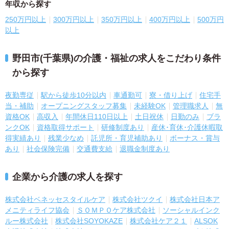
年収から探す
250万円以上
300万円以上
350万円以上
400万円以上
500万円
以上
野田市(千葉県)の介護・福祉の求人をこだわり条件
から探す
夜勤専従
駅から徒歩10分以内
車通勤可
寮・借り上げ
住宅手
当・補助
オープニングスタッフ募集
未経験OK
管理職求人
無
資格OK
高収入
年間休日110日以上
土日祝休
日勤のみ
ブラ
ンクOK
資格取得サポート
研修制度あり
産休･育休･介護休暇取
得実績あり
残業少なめ
託児所・育児補助あり
ボーナス・賞与
あり
社会保険完備
交通費支給
退職金制度あり
企業から介護の求人を探す
株式会社ベネッセスタイルケア
株式会社ツクイ
株式会社日本ア
メニティライフ協会
ＳＯＭＰＯケア株式会社
ソーシャルインク
ルー株式会社
株式会社SOYOKAZE
株式会社ケア２１
ALSOK