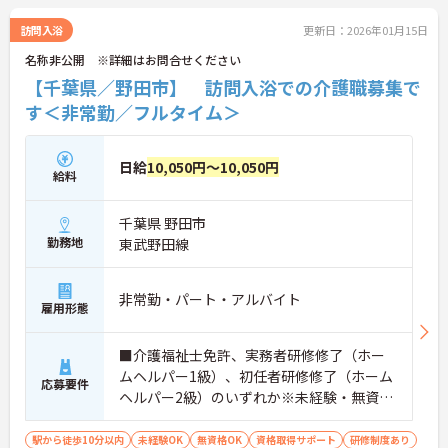
訪問入浴
更新日：2026年01月15日
名称非公開 ※詳細はお問合せください
【千葉県／野田市】 訪問入浴での介護職募集で
す＜非常勤／フルタイム＞
日給
10,050円～10,050円
給料
千葉県 野田市
勤務地
東武野田線
非常勤・パート・アルバイト
雇用形態
■介護福祉士免許、実務者研修修了（ホー
ムヘルパー1級）、初任者研修修了（ホーム
応募要件
ヘルパー2級）のいずれか※未経験・無資格
の方も相談可
駅から徒歩10分以内
未経験OK
無資格OK
資格取得サポート
研修制度あり