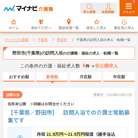
0
0
求人検索
会員登録
メニュー
ホーム
初めての方へ
面談会場一覧
保存した求人
最近見た求人
マイナビ介護職
千葉県
野田市
千葉県の訪問入浴の求人・転職一覧
野田市(千葉県)の訪問入浴
の介護職・福祉の求人・転職一覧
8
この条件の介護・福祉求人数
非公開求人
件 ＋
おすすめ順
新着順
月収順
年収順
訪問入浴
更新日：2026年01月17日
名称非公開 ※詳細はお問合せください
【千葉県／野田市】 訪問入浴での介護士常勤募
集です
月収
21.9万円～21.9万円
程度（諸手当込