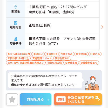
千葉県 野田市 岩名1-27-17間中ビル2F
勤務地
東武野田線「川間駅」徒歩6分
正社員(正職員)
雇用形態
■資格不問 ※未経験 ブランクOK ※普通運
応募要件
転免許必須（AT可）
駅から徒歩10分以内
車通勤可
未経験OK
残業少なめ
無資格OK
日勤のみ
年間休日110日以上
資格取得サポート
研修制度あり
産休･育休･介護休暇取得実績あり
社会保険完備
交通費支給
退職金制度あり
介護業界の中で施設数の多い大手法人グループでの
求人です。
母体の安定感は抜群で福利厚生面も充実しており、
安心して長く働いて頂ける環境は整っております。
また、頑張りがきちんと評価に繋がります。
最新の募集状況を問
ご興味のある方はぜひお気軽にお問い合わせくださ
詳細を見る
無料
い合わせる
い。