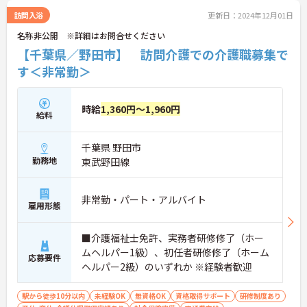
訪問入浴
更新日：2024年12月01日
名称非公開 ※詳細はお問合せください
【千葉県／野田市】 訪問介護での介護職募集で
す＜非常勤＞
時給
1,360円～1,960円
給料
千葉県 野田市
勤務地
東武野田線
非常勤・パート・アルバイト
雇用形態
■介護福祉士免許、実務者研修修了（ホー
ムヘルパー1級）、初任者研修修了（ホーム
応募要件
ヘルパー2級）のいずれか ※経験者歓迎
駅から徒歩10分以内
未経験OK
無資格OK
資格取得サポート
研修制度あり