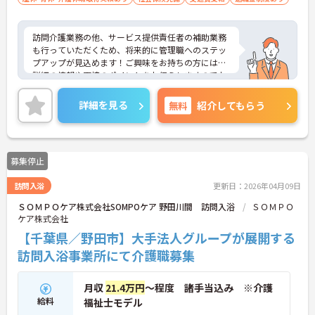
訪問介護業務の他、サービス提供責任者の補助業務
も行っていただくため、将来的に管理職へのステッ
プアップが見込めます！ご興味をお持ちの方には、
詳細の情報や面接のポイントをお伝えしますのでお
気軽にお問い合わせください。
詳細を見る
無料
紹介してもらう
募集停止
訪問入浴
更新日：2026年04月09日
ＳＯＭＰＯケア株式会社SOMPOケア 野田川間 訪問入浴
ＳＯＭＰＯ
ケア株式会社
【千葉県／野田市】大手法人グループが展開する
訪問入浴事業所にて介護職募集
月収
21.4万円
～程度 諸手当込み ※介護
給料
福祉士モデル