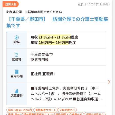
訪問入浴
更新日：2024年12月01日
名称非公開 ※詳細はお問合せください
【千葉県／野田市】 訪問介護での介護士常勤募
集です
月収
21.3万円～21.3万円
程度
給料
年収
294万円～294万円
程度
千葉県 野田市
勤務地
東武野田線
正社員(正職員)
雇用形態
■介護福祉士免許、実務者研修修了（ホー
ムヘルパー1級）、初任者研修修了（ホーム
応募要件
ヘルパー2級）のいずれか ■普通自動車運転
免許（AT限定可）
駅から徒歩10分以内
資格取得サポート
研修制度あり
産休･育休･介護休暇取得実績あり
社会保険完備
交通費支給
退職金制度あり