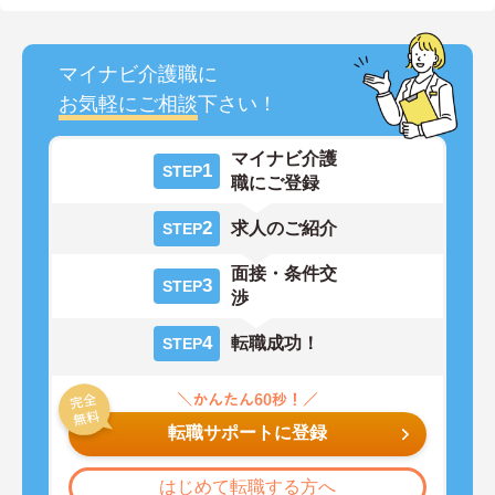
マイナビ介護職に
お気軽にご相談
下さい！
マイナビ介護
1
STEP
職にご登録
2
求人のご紹介
STEP
面接・条件交
3
STEP
渉
4
転職成功！
STEP
転職サポートに登録
はじめて転職する方へ