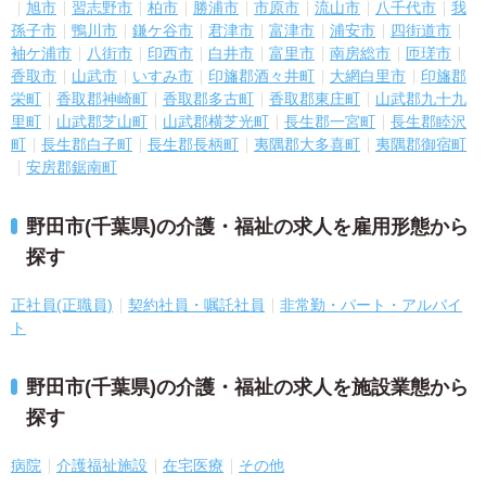
旭市
習志野市
柏市
勝浦市
市原市
流山市
八千代市
我
孫子市
鴨川市
鎌ケ谷市
君津市
富津市
浦安市
四街道市
袖ケ浦市
八街市
印西市
白井市
富里市
南房総市
匝瑳市
香取市
山武市
いすみ市
印旛郡酒々井町
大網白里市
印旛郡
栄町
香取郡神崎町
香取郡多古町
香取郡東庄町
山武郡九十九
里町
山武郡芝山町
山武郡横芝光町
長生郡一宮町
長生郡睦沢
町
長生郡白子町
長生郡長柄町
夷隅郡大多喜町
夷隅郡御宿町
安房郡鋸南町
野田市(千葉県)の介護・福祉の求人を雇用形態から
探す
正社員(正職員)
契約社員・嘱託社員
非常勤・パート・アルバイ
ト
野田市(千葉県)の介護・福祉の求人を施設業態から
探す
病院
介護福祉施設
在宅医療
その他