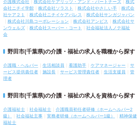
介護株式会社
株式会社ケアリッツ・アンド・パートナーズ
株式
会社ニチイ学館
株式会社ソラスト
株式会社やさしい手
株式会
社ケア２１
株式会社ニチイケアパレス
株式会社サンガジャパン
株式会社川島コーポレーション
株式会社アンビス
株式会社サ
ンウェルズ
株式会社スーパー・コート
社会福祉法人ノテ福祉
会
野田市(千葉県)の介護・福祉の求人を職種から探す
介護職・ヘルパー
生活相談員
看護助手
ケアマネージャー
サ
ービス提供責任者
施設長
サービス管理責任者
生活支援員
管
理者
野田市(千葉県)の介護・福祉の求人を資格から探す
介護福祉士
社会福祉士
介護職員初任者研修（ホームヘルパー2
級）
社会福祉主事
実務者研修（ホームヘルパー1級）
精神保健
福祉士