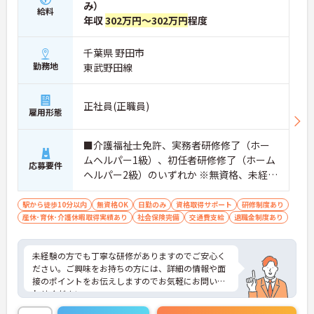
み）
給料
年収
302万円～302万円
程度
千葉県 野田市
勤務地
東武野田線
正社員(正職員)
雇用形態
■介護福祉士免許、実務者研修修了（ホー
ムヘルパー1級）、初任者研修修了（ホーム
応募要件
ヘルパー2級）のいずれか ※無資格、未経験
の方も相談可
駅から徒歩10分以内
無資格OK
日勤のみ
資格取得サポート
研修制度あり
産休･育休･介護休暇取得実績あり
社会保険完備
交通費支給
退職金制度あり
未経験の方でも丁寧な研修がありますのでご安心く
ださい。ご興味をお持ちの方には、詳細の情報や面
接のポイントをお伝えしますのでお気軽にお問い合
わせください。