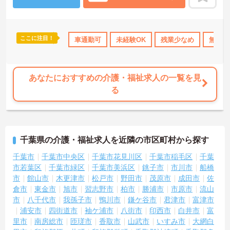
＜ありがとう」が嬉しい！工夫とアイデアが活きる仕事＞食事や入
浴の介助だけでなく、レクリエーションの企画や実施も大切なお仕
事です。「どんな工夫をしたら喜んでいただけるか」をスタッフみ
んなで考え、アイデアを形にしていきます。お客様から直接「あり
ここに注目！
なめ
住宅手当・補助
車通勤可
無資格OK
未経験OK
年間休日110日以上
残業少なめ
ボーナス
無資格
がとう」と感謝の言葉をいただけたり、信頼関係が深まっていく喜
びを感じられるのが大きなやりがいです。介護度が比較的高くない
ため、身体への負担が少なめなのも特徴です。
あなたにおすすめの介護・福祉求人の一覧を見
る
千葉県の介護・福祉求人を近隣の市区町村から探す
千葉市
千葉市中央区
千葉市花見川区
千葉市稲毛区
千葉
市若葉区
千葉市緑区
千葉市美浜区
銚子市
市川市
船橋
市
館山市
木更津市
松戸市
野田市
茂原市
成田市
佐
倉市
東金市
旭市
習志野市
柏市
勝浦市
市原市
流山
市
八千代市
我孫子市
鴨川市
鎌ケ谷市
君津市
富津市
浦安市
四街道市
袖ケ浦市
八街市
印西市
白井市
富
里市
南房総市
匝瑳市
香取市
山武市
いすみ市
大網白