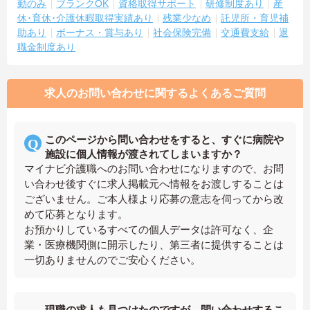
勤のみ
ブランクOK
資格取得サポート
研修制度あり
産
休･育休･介護休暇取得実績あり
残業少なめ
託児所・育児補
助あり
ボーナス・賞与あり
社会保険完備
交通費支給
退
職金制度あり
求人のお問い合わせに関するよくあるご質問
このページから問い合わせをすると、すぐに病院や
施設に個人情報が渡されてしまいますか？
マイナビ介護職へのお問い合わせになりますので、お問
い合わせ後すぐに求人掲載元へ情報をお渡しすることは
ございません。ご本人様より応募の意志を伺ってから改
めて応募となります。
お預かりしているすべての個人データは許可なく、企
業・医療機関側に開示したり、第三者に提供することは
一切ありませんのでご安心ください。
現職の求人も見つけたのですが、問い合わせするこ