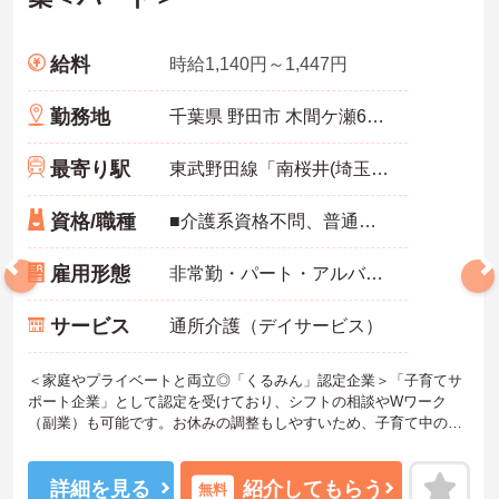
給料
時給1,140円～1,447円
勤務地
千葉県 野田市 木間ケ瀬612-1
最寄り駅
東武野田線「南桜井(埼玉)駅」バス・車14分
資格/職種
■介護系資格不問、普通自動車運転免許(AT限定可) 必須 ■経験不問 ※無資格者:入社半年以内に会社負担で認知症介護基礎研修受講
雇用形態
非常勤・パート・アルバイト
サービス
通所介護（デイサービス）
＜家庭やプライベートと両立◎「くるみん」認定企業＞「子育てサ
ポート企業」として認定を受けており、シフトの相談やWワーク
（副業）も可能です。お休みの調整もしやすいため、子育て中の方
や主婦・主夫の方も無理なく活躍しています。夜勤がなく、日勤中
心のデイサービスなので生活リズムも整えやすく、プライベートな
時間もしっかり確保できる働きやすい職場です。
詳細を見る
紹介してもらう
無料