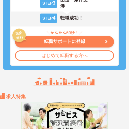
3
STEP
渉
4
転職成功！
STEP
転職サポートに登録
はじめて転職する方へ
求人特集