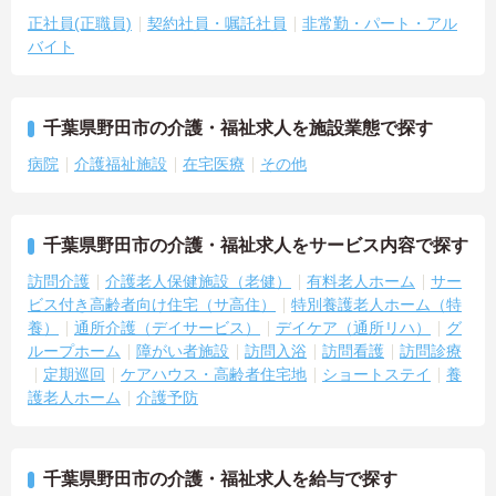
正社員(正職員)
契約社員・嘱託社員
非常勤・パート・アル
バイト
千葉県野田市の介護・福祉求人を施設業態で探す
病院
介護福祉施設
在宅医療
その他
千葉県野田市の介護・福祉求人をサービス内容で探す
訪問介護
介護老人保健施設（老健）
有料老人ホーム
サー
ビス付き高齢者向け住宅（サ高住）
特別養護老人ホーム（特
養）
通所介護（デイサービス）
デイケア（通所リハ）
グ
ループホーム
障がい者施設
訪問入浴
訪問看護
訪問診療
定期巡回
ケアハウス・高齢者住宅地
ショートステイ
養
護老人ホーム
介護予防
千葉県野田市の介護・福祉求人を給与で探す