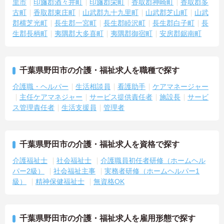
里市
印旛郡酒々井町
印旛郡栄町
香取郡神崎町
香取郡多
古町
香取郡東庄町
山武郡九十九里町
山武郡芝山町
山武
郡横芝光町
長生郡一宮町
長生郡睦沢町
長生郡白子町
長
生郡長柄町
夷隅郡大多喜町
夷隅郡御宿町
安房郡鋸南町
千葉県野田市の介護・福祉求人を職種で探す
介護職・ヘルパー
生活相談員
看護助手
ケアマネージャー
主任ケアマネジャー
サービス提供責任者
施設長
サービ
ス管理責任者
生活支援員
管理者
千葉県野田市の介護・福祉求人を資格で探す
介護福祉士
社会福祉士
介護職員初任者研修（ホームヘル
パー2級）
社会福祉主事
実務者研修（ホームヘルパー1
級）
精神保健福祉士
無資格OK
千葉県野田市の介護・福祉求人を雇用形態で探す