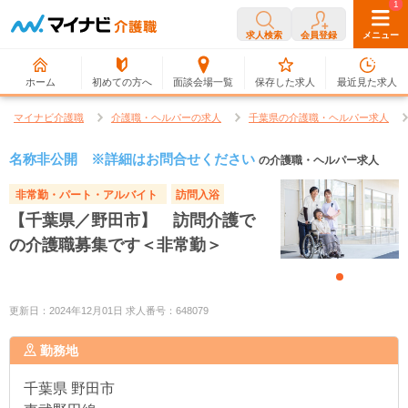
0
1
求人検索
会員登録
メニュー
ホーム
初めての方へ
面談会場一覧
保存した求人
最近見た求人
マイナビ介護職
介護職・ヘルパーの求人
千葉県の介護職・ヘルパー求人
名称非公開 ※詳細はお問合せください
の介護職・ヘルパー求人
非常勤・パート・アルバイト
訪問入浴
【千葉県／野田市】 訪問介護で
の介護職募集です＜非常勤＞
更新日：2024年12月01日 求人番号：648079
勤務地
千葉県
野田市