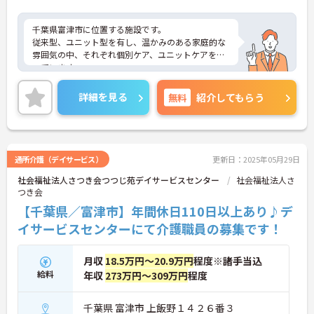
千葉県富津市に位置する施設です。
従来型、ユニット型を有し、温かみのある家庭的な
雰囲気の中、それぞれ個別ケア、ユニットケアを行
っています。
先輩スタッフがつきっきりで指導して下さいますで
の安心です。
詳細を見る
無料
紹介してもらう
月9日休み＆リフレッシュ休暇もあり、メリハリの
ある勤務が叶います。
ご興味ある方には、面接対策ポイントなど、さらに
詳細をお話しいたしますのでお気軽にご相談くださ
い！
通所介護（デイサービス）
更新日：2025年05月29日
社会福祉法人さつき会つつじ苑デイサービスセンター
社会福祉法人さ
つき会
【千葉県／富津市】年間休日110日以上あり♪デ
イサービスセンターにて介護職員の募集です！
月収
18.5万円～20.9万円
程度※諸手当込
給料
年収
273万円～309万円
程度
千葉県 富津市 上飯野１４２６番３