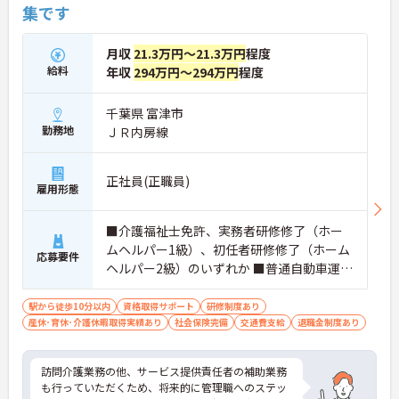
集です
月収
21.3万円～21.3万円
程度
給料
年収
294万円～294万円
程度
千葉県 富津市
勤務地
ＪＲ内房線
正社員(正職員)
雇用形態
■介護福祉士免許、実務者研修修了（ホー
ムヘルパー1級）、初任者研修修了（ホーム
応募要件
ヘルパー2級）のいずれか ■普通自動車運転
免許（AT限定可）
駅から徒歩10分以内
資格取得サポート
研修制度あり
産休･育休･介護休暇取得実績あり
社会保険完備
交通費支給
退職金制度あり
訪問介護業務の他、サービス提供責任者の補助業務
も行っていただくため、将来的に管理職へのステッ