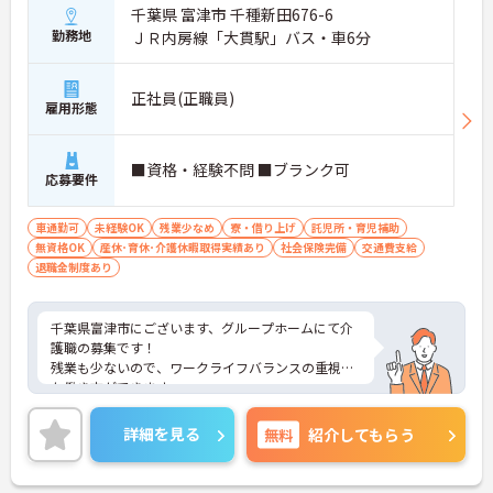
千葉県 富津市 千種新田676-6
勤務地
ＪＲ内房線「大貫駅」バス・車6分
正社員(正職員)
雇用形態
■資格・経験不問 ■ブランク可
応募要件
車通勤可
未経験OK
残業少なめ
寮・借り上げ
託児所・育児補助
無資格OK
産休･育休･介護休暇取得実績あり
社会保険完備
交通費支給
退職金制度あり
千葉県富津市にございます、グループホームにて介
護職の募集です！
残業も少ないので、ワークライフバランスの重視し
た働き方ができます。
スタッフの仲も良く、アットホームな雰囲気が自慢
です。
詳細を見る
無料
紹介してもらう
託児所ありに加えて、独身寮もございますので、働
きやすい環境が揃っております。
ご興味ある方には、面接対策ポイントなど、詳細を