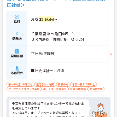
正社員＞
月収
25.9万円
～
給料
千葉県 富津市 亀田445‐1
勤務地
ＪＲ内房線「佐貫町駅」徒歩2分
正社員(正職員)
雇用形態
■社会福祉士：必須
応募要件
駅から徒歩10分以内
住宅手当・補助
日勤のみ
年間休日110日以上
オープニングスタッフ募集
ボーナス・賞与あり
社会保険完備
交通費支給
千葉県富津市の地域包括支援センターで社会福祉士
を募集しています！
2026年4月にオープン予定の新規事業所となってお