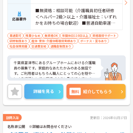
■無資格：相談可能（介護職員初任者研修
＜ヘルパー2級＞以上・介護福祉士：いずれ
応募要件
かをお持ちの場合歓迎） ■普通自動車運転
免許（AT限定可）
車通勤可
残業少なめ
無資格OK
年間休日110日以上
資格取得サポート
研修制度あり
産休･育休･介護休暇取得実績あり
ボーナス・賞与あり
社会保険完備
交通費支給
退職金制度あり
千葉県富津市にあるグループホームにおける介護職
員の募集です。家庭的なあたたかみのある施設で
す。ご利用者はもちろん職人にとっての心を穏やか
にする場所としての環境づくりに取り組んでしま
す。
年間休日が110日あるので、プライベートを重視さ
詳細を見る
無料
紹介してもらう
れている方にもおすすめです。
ご興味のある方には、面接対策ポイントなど、さら
に詳細をお話しいたしますのでお気軽にご相談くだ
さい！
訪問入浴
更新日：2026年01月17日
名称非公開 ※詳細はお問合せください