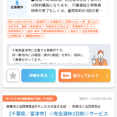
は契約職員になります。 介護福祉士実務者
応募要件
研修の修了もしくは、雇用契約の3回の更新
で正職員に登用（資格取得支援制度あり）
駅から徒歩10分以内
車通勤可
未経験OK
残業少なめ
寮・借り上げ
住宅手当・補助
無資格OK
年間休日110日以上
資格取得サポート
研修制度あり
産休･育休･介護休暇取得実績あり
高収入
社会保険完備
交通費支給
退職金制度あり
千葉県富津市に位置する事業所です。
同一敷地内に20施設（県外1施設）を持ち、協同し
て業務を行ってます。
ご興味ある方には、面接対策ポイントなど、さらに
詳細をお話しいたしますのでお気軽にご相談くださ
い！
詳細を見る
無料
紹介してもらう
60年の歴史を誇る社会福祉法人です。
資格取得支援制度や、住宅手当、単身寮など福利厚
生がしっかりしています。
サービス付き高齢者向け住宅（サ高住）
更新日：2026年07月10日
医療法人社団俊真会わたしたちの生きる証
医療法人社団俊真会
【千葉県／富津市】☆完全週休2日制☆サービス