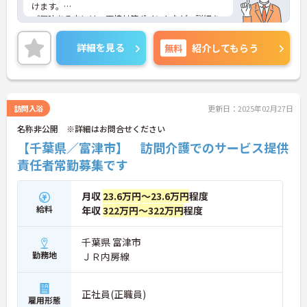
けます。
ご興味ある方には、面接対策ポイントなど、詳細を
お話しいたしますのでお気軽にご相談ください。
詳細を見る
無料
紹介してもらう
訪問入浴
更新日：2025年02月27日
名称非公開 ※詳細はお問合せください
【千葉県／富津市】 訪問介護でのサービス提供
責任者常勤募集です
月収
23.6万円～23.6万円
程度
給料
年収
322万円～322万円
程度
千葉県 富津市
勤務地
ＪＲ内房線
正社員(正職員)
雇用形態