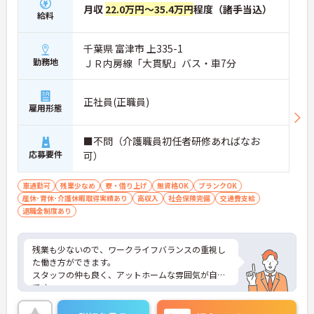
月収
22.0万円～35.4万円
程度（諸手当込）
給料
千葉県 富津市 上335-1
勤務地
ＪＲ内房線「大貫駅」バス・車7分
正社員(正職員)
雇用形態
■不問（介護職員初任者研修あればなお
応募要件
可）
車通勤可
残業少なめ
寮・借り上げ
無資格OK
ブランクOK
産休･育休･介護休暇取得実績あり
高収入
社会保険完備
交通費支給
退職金制度あり
残業も少ないので、ワークライフバランスの重視し
た働き方ができます。
スタッフの仲も良く、アットホームな雰囲気が自慢
です。
ご興味ある方には、面接対策ポイントなど、詳細を
お話しいたしますのでお気軽にご相談ください。