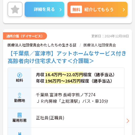
無資格・未経験の方も就業可能ですよ！
ご興味のある方は、マイナビ介護職までお問い合わ
詳細を見る
無料
紹介してもらう
せください。
通所介護（デイサービス）
更新日：2024年12月08日
医療法人社団俊真会わたしたちの生きる証
医療法人社団俊真会
【千葉県／富津市】アットホームなサービス付き
高齢者向け住宅求人です＜介護職＞
月収
16.4万円～22.0万円
程度（諸手当込）
給料
年収
196万円～264万円
程度（諸手当込）
千葉県 富津市 長崎字熊ノ下274
勤務地
ＪＲ内房線「上総湊駅」バス・車10分
正社員(正職員)
雇用形態