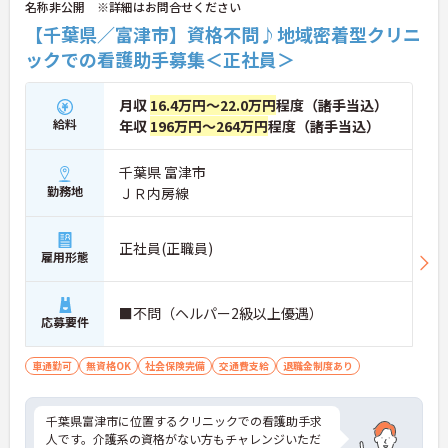
名称非公開 ※詳細はお問合せください
【千葉県／富津市】資格不問♪地域密着型クリニ
ックでの看護助手募集＜正社員＞
月収
16.4万円～22.0万円
程度（諸手当込）
給料
年収
196万円～264万円
程度（諸手当込）
千葉県 富津市
勤務地
ＪＲ内房線
正社員(正職員)
雇用形態
■不問（ヘルパー2級以上優遇）
応募要件
車通勤可
無資格OK
社会保険完備
交通費支給
退職金制度あり
千葉県富津市に位置するクリニックでの看護助手求
人です。介護系の資格がない方もチャレンジいただ