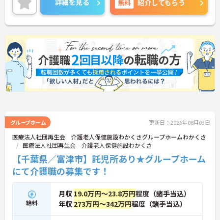
詳細を見る
無料
紹介してもらう
グループホーム
更新日：2026年08月03日
医療法人社団再生会 介護老人保健施設わかくさグループホームわかくさ
医療法人社団再生会 介護老人保健施設わかくさ
【千葉県／富津市】託児所あり★グループホーム
にて介護職の募集です！
月収
19.0万円～23.8万円
程度（諸手当込）
給料
年収
273万円～342万円
程度（諸手当込）