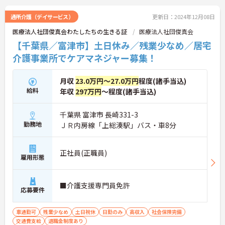
通所介護（デイサービス）
更新日：2024年12月08日
医療法人社団俊真会わたしたちの生きる証
医療法人社団俊真会
【千葉県／富津市】土日休み／残業少なめ／居宅
介護事業所でケアマネジャー募集！
月収
23.0万円～27.0万円
程度(諸手当込)
給料
年収
297万円
～程度(諸手当込)
千葉県 富津市 長崎331-3
勤務地
ＪＲ内房線「上総湊駅」バス・車8分
正社員(正職員)
雇用形態
■介護支援専門員免許
応募要件
車通勤可
残業少なめ
土日祝休
日勤のみ
高収入
社会保険完備
交通費支給
退職金制度あり