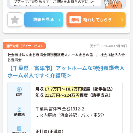
プアップが見込めます！ご興味をお持ちの方には、
詳細の情報や面接のポイントをお伝えしますのでお
気軽にお問い合わせください。
詳細を見る
無料
紹介してもらう
通所介護（デイサービス）
更新日：2024年12月20日
社会福祉法人金谷温清会特別養護老人ホーム金谷の里
社会福祉法人金
谷温清会
【千葉県／富津市】アットホームな特別養護老人
ホーム求人です＜介護職＞
月収
17.7万円～18.7万円
程度（諸手当込）
給料
年収
212万円～224万円
程度（諸手当込）
千葉県 富津市 金谷1912-2
勤務地
ＪＲ内房線「浜金谷駅」バス・車5分
正社員(正職員)