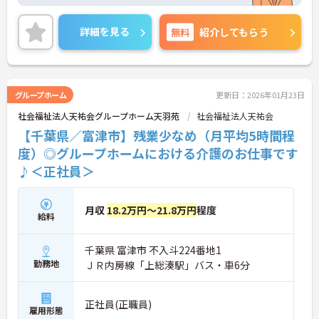
り、オープニングスタッフとして勤務ができます◎
昇給・賞与制度あり！賞与は4.6か月分と充実してお
り、仕事のモチベーションにもつながります♪リフ
詳細を見る
無料
紹介してもらう
レッシュ休暇の取得もでき、仕事とプライベートの
両立もしやすいです！
ご興味のある方は、面接のポイントをお伝えします
のでご連絡ください！
グループホーム
更新日：2026年01月23日
社会福祉法人天祐会グループホーム天羽苑
社会福祉法人天祐会
【千葉県／富津市】残業少なめ（月平均5時間程
度）◎グループホームにおける介護のお仕事です
♪＜正社員＞
月収
18.2万円～21.8万円
程度
給料
千葉県 富津市 不入斗224番地1
勤務地
ＪＲ内房線「上総湊駅」バス・車6分
正社員(正職員)
雇用形態