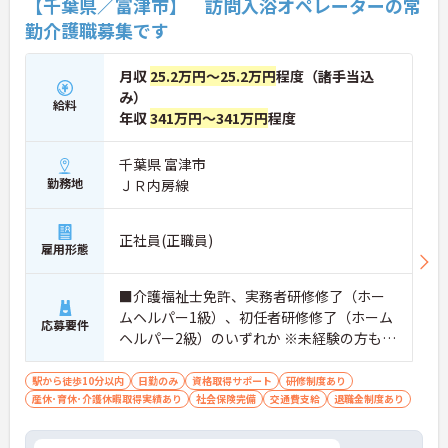
【千葉県／富津市】 訪問入浴オペレーターの常
勤介護職募集です
月収
25.2万円～25.2万円
程度（諸手当込
み）
給料
年収
341万円～341万円
程度
千葉県 富津市
勤務地
ＪＲ内房線
正社員(正職員)
雇用形態
■介護福祉士免許、実務者研修修了（ホー
ムヘルパー1級）、初任者研修修了（ホーム
応募要件
ヘルパー2級）のいずれか ※未経験の方も相
談可 ■普通自動車運転免許（MT）必須
駅から徒歩10分以内
日勤のみ
資格取得サポート
研修制度あり
産休･育休･介護休暇取得実績あり
社会保険完備
交通費支給
退職金制度あり