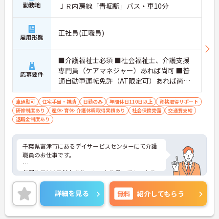
勤務地
ＪＲ内房線「青堀駅」バス・車10分
正社員(正職員)
雇用形態
■介護福祉士必須 ■社会福祉士、介護支援
専門員（ケアマネジャー）あれば尚可 ■普
応募要件
通自動車運転免許（AT限定可）あれば尚可
■介護職経験・相談員経験あれば尚可
車通勤可
住宅手当・補助
日勤のみ
年間休日110日以上
資格取得サポート
研修制度あり
産休･育休･介護休暇取得実績あり
社会保険完備
交通費支給
退職金制度あり
千葉県富津市にあるデイサービスセンターにて介護
職員のお仕事です。
年間休日110日以上あり、しっかり働いてしっかり
休める、社員にとって理想の働き方を実現できます
♪
詳細を見る
無料
紹介してもらう
ご興味ある方には、面接対策ポイントなど、さらに
詳細をお話しいたしますのでお気軽にご相談くださ