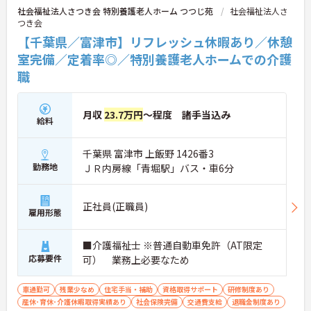
社会福祉法人さつき会 特別養護老人ホーム つつじ苑
社会福祉法人さ
つき会
【千葉県／富津市】リフレッシュ休暇あり／休憩
室完備／定着率◎／特別養護老人ホームでの介護
職
月収
23.7万円
～程度 諸手当込み
給料
千葉県 富津市 上飯野 1426番3
勤務地
ＪＲ内房線「青堀駅」バス・車6分
正社員(正職員)
雇用形態
■介護福祉士 ※普通自動車免許（AT限定
応募要件
可） 業務上必要なため
車通勤可
残業少なめ
住宅手当・補助
資格取得サポート
研修制度あり
産休･育休･介護休暇取得実績あり
社会保険完備
交通費支給
退職金制度あり