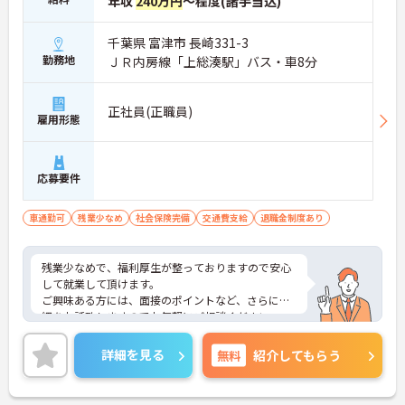
年収
240万円
～程度(諸手当込)
千葉県 富津市 長崎331-3
勤務地
ＪＲ内房線「上総湊駅」バス・車8分
正社員(正職員)
雇用形態
応募要件
車通勤可
残業少なめ
社会保険完備
交通費支給
退職金制度あり
残業少なめで、福利厚生が整っておりますので安心
して就業して頂けます。
ご興味ある方には、面接のポイントなど、さらに詳
細をお話致しますのでお気軽にご相談ください。
詳細を見る
無料
紹介してもらう