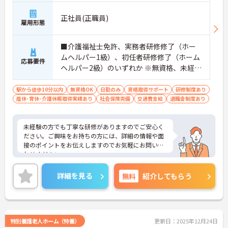
正社員(正職員)
雇用形態
■介護福祉士免許、実務者研修修了（ホー
ムヘルパー1級）、初任者研修修了（ホーム
応募要件
ヘルパー2級）のいずれか ※無資格、未経験
の方も相談可
駅から徒歩10分以内
無資格OK
日勤のみ
資格取得サポート
研修制度あり
産休･育休･介護休暇取得実績あり
社会保険完備
交通費支給
退職金制度あり
未経験の方でも丁寧な研修がありますのでご安心く
ださい。ご興味をお持ちの方には、詳細の情報や面
接のポイントをお伝えしますのでお気軽にお問い合
わせください。
詳細を見る
無料
紹介してもらう
特別養護老人ホーム（特養）
更新日：2025年12月24日