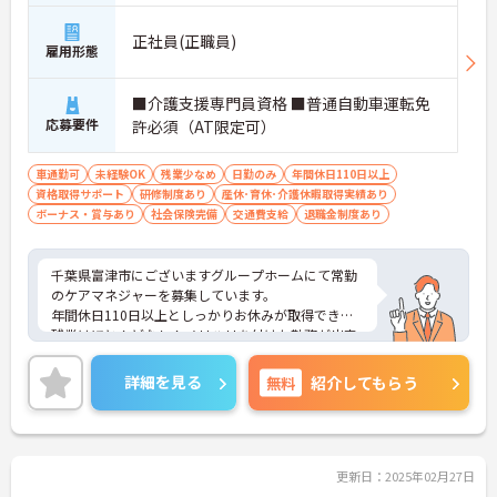
正社員(正職員)
雇用形態
■介護支援専門員資格 ■普通自動車運転免
応募要件
許必須（AT限定可）
車通勤可
未経験OK
残業少なめ
日勤のみ
年間休日110日以上
資格取得サポート
研修制度あり
産休･育休･介護休暇取得実績あり
ボーナス・賞与あり
社会保険完備
交通費支給
退職金制度あり
千葉県富津市にございますグループホームにて常勤
のケアマネジャーを募集しています。
年間休日110日以上としっかりお休みが取得でき、
残業はほとんどなし！メリハリを付けた勤務が出来
る環境ですよ◎
ご興味ある方には、面接対策ポイントなど、さらに
詳細を見る
無料
紹介してもらう
詳細をお話しいたしますのでお気軽にご相談くださ
い。
更新日：2025年02月27日