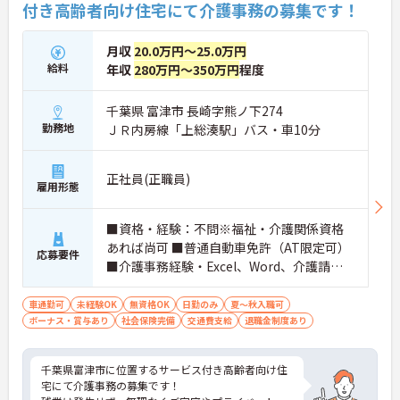
付き高齢者向け住宅にて介護事務の募集です！
月収
20.0万円～25.0万円
給料
年収
280万円～350万円
程度
千葉県 富津市 長崎字熊ノ下274
勤務地
ＪＲ内房線「上総湊駅」バス・車10分
正社員(正職員)
雇用形態
■資格・経験：不問※福祉・介護関係資格
あれば尚可 ■普通自動車免許（AT限定可）
応募要件
■介護事務経験・Excel、Word、介護請求
ソフトできれば尚可
車通勤可
未経験OK
無資格OK
日勤のみ
夏～秋入職可
ボーナス・賞与あり
社会保険完備
交通費支給
退職金制度あり
千葉県富津市に位置するサービス付き高齢者向け住
宅にて介護事務の募集です！