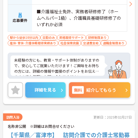
■介護福祉士免許、実務者研修修了（ホー
ムヘルパー1級）、介護職員基礎研修修了の
応募要件
いずれか必須
駅から徒歩10分以内
日勤のみ
資格取得サポート
研修制度あり
産休･育休･介護休暇取得実績あり
社会保険完備
交通費支給
退職金制度あり
未経験の方にも、教育・サポート体制がありますの
で、安心してご就業いただけます！ご興味をお持ち
の方には、詳細の情報や面接のポイントをお伝えし
ますのでお気軽にお問い合わせください。
詳細を見る
無料
紹介してもらう
訪問入浴
更新日：2025年02月27日
名称非公開 ※詳細はお問合せください
【千葉県／富津市】 訪問介護での介護士常勤募