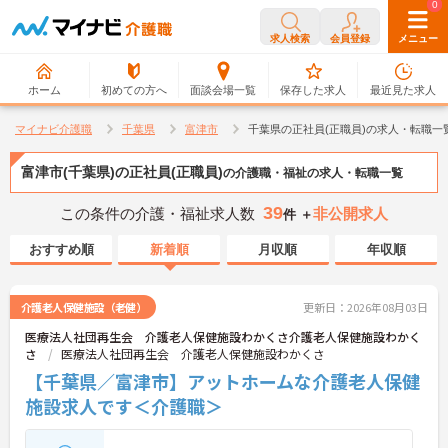
0
0
求人検索
会員登録
メニュー
ホーム
初めての方へ
面談会場一覧
保存した求人
最近見た求人
マイナビ介護職
千葉県
富津市
千葉県の正社員(正職員)の求人・転職一
富津市(千葉県)の正社員(正職員)
の介護職・福祉の求人・転職一覧
39
この条件の介護・福祉求人数
非公開求人
件 ＋
おすすめ順
新着順
月収順
年収順
介護老人保健施設（老健）
更新日：2026年08月03日
医療法人社団再生会 介護老人保健施設わかくさ介護老人保健施設わかく
さ
医療法人社団再生会 介護老人保健施設わかくさ
【千葉県／富津市】アットホームな介護老人保健
施設求人です＜介護職＞