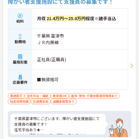
障がい者支援施設にて支援員の募集です！
月収
21.4万円～25.0万円
程度※諸手当込
給料
千葉県 富津市
勤務地
ＪＲ内房線
正社員(正職員)
雇用形態
■無資格可
応募要件
車通勤可
住宅手当・補助
無資格OK
産休･育休･介護休暇取得実績あり
社会保険完備
交通費支給
退職金制度あり
千葉県富津市にございます、障がい者支援施設にて
支援員の募集です！
住宅手当あり★
マイカー通勤OKなので、通勤も楽々です♪