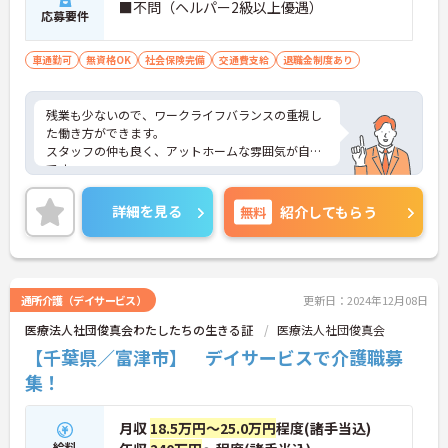
■不問（ヘルパー2級以上優遇）
応募要件
車通勤可
無資格OK
社会保険完備
交通費支給
退職金制度あり
残業も少ないので、ワークライフバランスの重視し
た働き方ができます。
スタッフの仲も良く、アットホームな雰囲気が自慢
です。
ご興味ある方には、面接対策ポイントなど、詳細を
お話しいたしますのでお気軽にご相談ください。
詳細を見る
無料
紹介してもらう
通所介護（デイサービス）
更新日：2024年12月08日
医療法人社団俊真会わたしたちの生きる証
医療法人社団俊真会
【千葉県／富津市】 デイサービスで介護職募
集！
月収
18.5万円～25.0万円
程度(諸手当込)
給料