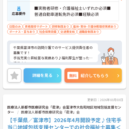
■実務者研修・介護福祉士いずれか必須■
応募要件
普通自動車運転免許必須■経験必須
日勤のみ
資格取得サポート
研修制度あり
産休･育休･介護休暇取得実績あり
ボーナス・賞与あり
社会保険完備
交通費支給
退職金制度あり
千葉県富津市の訪問介護でのサービス提供責任者の
募集です！
手当充実☆昇給賞与実績あり♪福利厚生が整った環
境です！
ご興味のある方は、面接ポイントをお伝えしますの
で、お気軽にご連絡ください。
詳細を見る
無料
紹介してもらう
更新日：2026年03月03日
医療法人新都市医療研究会「君津」会富津市大佐和地区地域包括支援セン
ター
医療法人新都市医療研究会「君津」会
【千葉県／富津市】2026年4月開設予定♪住宅手
当◎地域包括支援センターでの社会福祉士募集＜