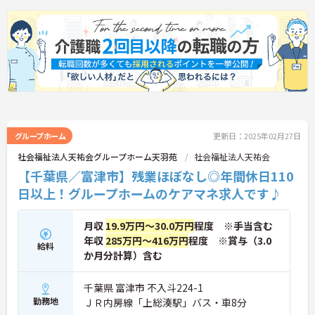
い。
グループホーム
更新日：2025年02月27日
社会福祉法人天祐会グループホーム天羽苑
社会福祉法人天祐会
【千葉県／富津市】残業ほぼなし◎年間休日110
日以上！グループホームのケアマネ求人です♪
月収
19.9万円～30.0万円
程度 ※手当含む
年収
285万円～416万円
程度 ※賞与（3.0
給料
か月分計算）含む
千葉県 富津市 不入斗224-1
勤務地
ＪＲ内房線「上総湊駅」バス・車8分