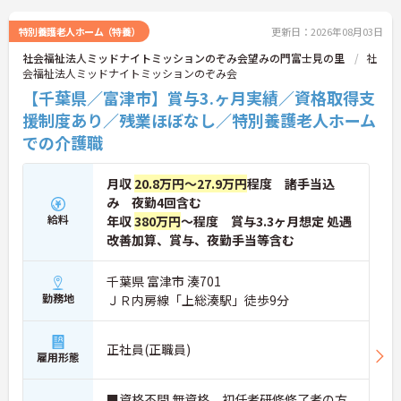
お話しいたしますのでお気軽にご相談ください。
特別養護老人ホーム（特養）
更新日：2026年08月03日
社会福祉法人ミッドナイトミッションのぞみ会望みの門富士見の里
社
会福祉法人ミッドナイトミッションのぞみ会
【千葉県／富津市】賞与3.ヶ月実績／資格取得支
援制度あり／残業ほぼなし／特別養護老人ホーム
での介護職
月収
20.8万円～27.9万円
程度 諸手当込
み 夜勤4回含む
給料
年収
380万円
～程度 賞与3.3ヶ月想定 処遇
改善加算、賞与、夜勤手当等含む
千葉県 富津市 湊701
勤務地
ＪＲ内房線「上総湊駅」徒歩9分
正社員(正職員)
雇用形態
■資格不問 無資格、初任者研修修了者の方