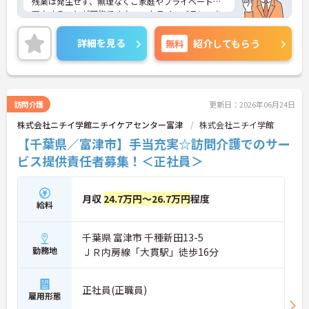
残業は発生せず、無理なくご家庭やプライベートと
両立することが可能です♪ワークライフバランスを
重視したい方におすすめ◎
ご興味のある方には、面接対策ポイントなど、さら
詳細を見る
無料
紹介してもらう
に詳細をご案内しますのでお気軽にご相談くださ
い！
訪問介護
更新日：2026年06月24日
株式会社ニチイ学館ニチイケアセンター富津
株式会社ニチイ学館
【千葉県／富津市】手当充実☆訪問介護でのサー
ビス提供責任者募集！＜正社員＞
月収
24.7万円～26.7万円
程度
給料
千葉県 富津市 千種新田13-5
勤務地
ＪＲ内房線「大貫駅」徒歩16分
正社員(正職員)
雇用形態