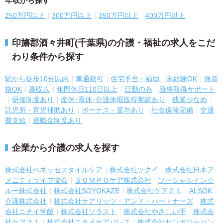
年収から探す
250万円以上
300万円以上
350万円以上
400万円以上
印旛郡酒々井町(千葉県)の介護・福祉の求人をこだ
わり条件から探す
駅から徒歩10分以内
車通勤可
住宅手当・補助
未経験OK
無資
格OK
高収入
年間休日110日以上
日勤のみ
資格取得サポート
研修制度あり
産休･育休･介護休暇取得実績あり
残業少なめ
託児所・育児補助あり
ボーナス・賞与あり
社会保険完備
交通
費支給
退職金制度あり
企業から介護の求人を探す
株式会社ベネッセスタイルケア
株式会社ツクイ
株式会社日本ア
メニティライフ協会
ＳＯＭＰＯケア株式会社
ソーシャルインク
ルー株式会社
株式会社SOYOKAZE
株式会社ケア２１
ALSOK
介護株式会社
株式会社ケアリッツ・アンド・パートナーズ
株式
会社ニチイ学館
株式会社ソラスト
株式会社やさしい手
株式会
社ケア２１
株式会社ニチイケアパレス
株式会社サンガジャパン