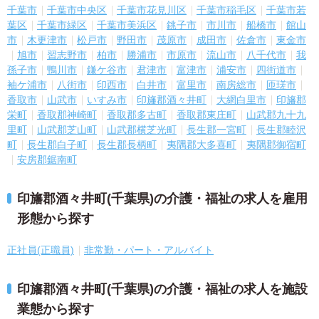
千葉市
千葉市中央区
千葉市花見川区
千葉市稲毛区
千葉市若
葉区
千葉市緑区
千葉市美浜区
銚子市
市川市
船橋市
館山
市
木更津市
松戸市
野田市
茂原市
成田市
佐倉市
東金市
旭市
習志野市
柏市
勝浦市
市原市
流山市
八千代市
我
孫子市
鴨川市
鎌ケ谷市
君津市
富津市
浦安市
四街道市
袖ケ浦市
八街市
印西市
白井市
富里市
南房総市
匝瑳市
香取市
山武市
いすみ市
印旛郡酒々井町
大網白里市
印旛郡
栄町
香取郡神崎町
香取郡多古町
香取郡東庄町
山武郡九十九
里町
山武郡芝山町
山武郡横芝光町
長生郡一宮町
長生郡睦沢
町
長生郡白子町
長生郡長柄町
夷隅郡大多喜町
夷隅郡御宿町
安房郡鋸南町
印旛郡酒々井町(千葉県)の介護・福祉の求人を雇用
形態から探す
正社員(正職員)
非常勤・パート・アルバイト
印旛郡酒々井町(千葉県)の介護・福祉の求人を施設
業態から探す