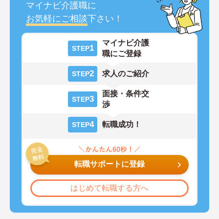
マイナビ介護職に
お気軽にご相談
下さい！
マイナビ介護
1
STEP
職にご登録
2
求人のご紹介
STEP
面接・条件交
3
STEP
渉
4
転職成功！
STEP
転職サポートに登録
はじめて転職する方へ