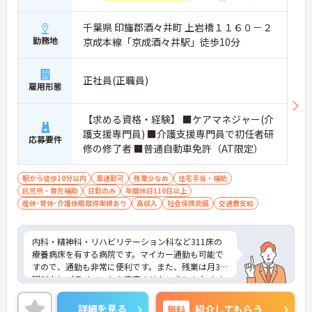
千葉県 印旛郡酒々井町 上岩橋１１６０－２
勤務地
京成本線「京成酒々井駅」徒歩10分
正社員(正職員)
雇用形態
【求める資格・経験】 ■ケアマネジャー(介
護支援専門員) ■介護支援専門員で初任者研
応募要件
修の修了者 ■普通自動車免許（AT限定）
駅から徒歩10分以内
車通勤可
残業少なめ
住宅手当・補助
託児所・育児補助
日勤のみ
年間休日110日以上
産休･育休･介護休暇取得実績あり
高収入
社会保険完備
交通費支給
内科・精神科・リハビリテーション科など311床の
療養病床を有する病院です。マイカー通勤も可能で
すので、通勤も非常に便利です。また、残業は月3時
間以内とプライベートを充実させたい方にもおすす
めの求人となっております。
ご興味を持たれた方は、弊社担当コンサルタントま
詳細を見る
無料
紹介してもらう