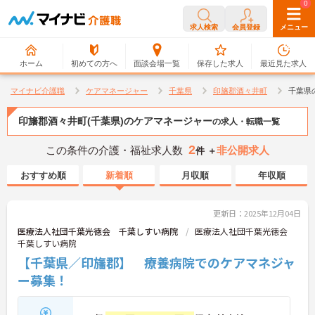
0
0
求人検索
会員登録
メニュー
ホーム
初めての方へ
面談会場一覧
保存した求人
最近見た求人
マイナビ介護職
ケアマネージャー
千葉県
印旛郡酒々井町
千葉県
印旛郡酒々井町(千葉県)のケアマネージャー
の求人・転職一覧
2
この条件の介護・福祉求人数
非公開求人
件 ＋
おすすめ順
新着順
月収順
年収順
更新日：2025年12月04日
医療法人社団千葉光徳会 千葉しすい病院
医療法人社団千葉光徳会
千葉しすい病院
【千葉県／印旛郡】 療養病院でのケアマネジャ
ー募集！