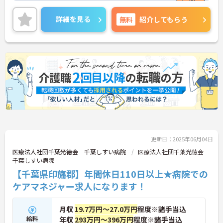
すめの求人となっております。
ご興味を持たれた方は、弊社担当コンサルタントま
詳細を見る
無料
紹介してもらう
でお気軽にお問い合わせ下さい。求人情報の詳細や
面接ポイントなどをお話させて頂きます。
更新日：2025年06月04日
医療法人社団千葉光徳会 千葉しすい病院
医療法人社団千葉光徳会
千葉しすい病院
【千葉県印旛郡】年間休日110日以上★病院での
ケアマネジャー求人になります！
月収
19.7万円～27.0万円
程度※諸手当込
給料
年収
293万円～396万円
程度※諸手当込