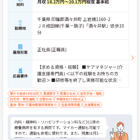
月収
18.2万円～20.1万円
程度 基本給
給料
千葉県 印旛郡酒々井町 上岩橋1160-2
ＪＲ成田線(千葉－銚子)「酒々井駅」徒歩10
勤務地
分
正社員(正職員)
雇用形態
【求める資格・経験】 ■ケアマネジャー(介
護支援専門員) ＜以下の経験をお持ちの方
応募要件
歓迎＞ ■研修等を終了し実務可能な状況で
あること
駅から徒歩10分以内
車通勤可
残業少なめ
住宅手当・補助
託児所・育児補助
日勤のみ
年間休日110日以上
産休･育休･介護休暇取得実績あり
社会保険完備
交通費支給
内科・精神科・リハビリテーション科など311床の
療養病床を有する病院です。マイカー通勤も可能で
すので、通勤も非常に便利です。また、残業は月10
時間以内とプライベートを充実させたい方にもおす