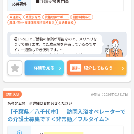
■介護支援専門員
応募要件
車通勤可
残業少なめ
資格取得サポート
研修制度あり
産休･育休･介護休暇取得実績あり
交通費支給
週3～5日でご勤務の相談が可能なので、メリハリを
つけて働けます。また駐車場を完備しているのでマ
イカー通勤もでき便利です。
ご興味ある方には、面接対策ポイントなど、さらに
詳細をお話しいたしますのでお気軽にご相談くださ
い。
詳細を見る
無料
紹介してもらう
訪問入浴
更新日：2026年01月17日
名称非公開 ※詳細はお問合せください
【千葉県／八千代市】 訪問入浴オペレーターで
の介護士募集です＜非常勤／フルタイム＞