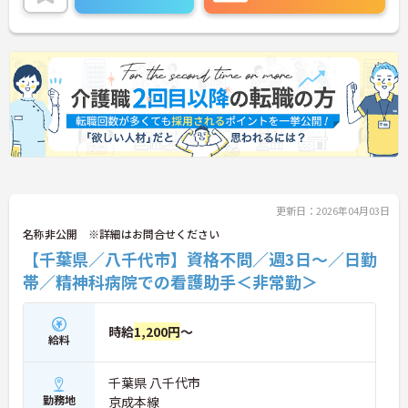
更新日：2026年04月03日
名称非公開 ※詳細はお問合せください
【千葉県／八千代市】資格不問／週3日～／日勤
帯／精神科病院での看護助手＜非常勤＞
時給
1,200円
～
給料
千葉県 八千代市
勤務地
京成本線