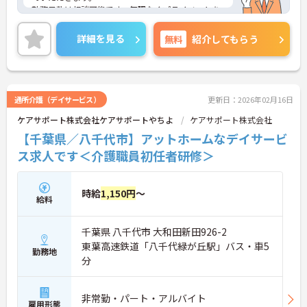
勤務日数は相談可能です。無理なくプライベートを
大切にしながらご勤務いただけます。また、研修制
度があり、働きながらスキルアップが目指せる環境
詳細を見る
無料
紹介してもらう
です。
ご興味のある方には、面接対策ポイントなど、さら
に詳細をご案内しますのでお気軽にご相談くださ
い！
通所介護（デイサービス）
更新日：2026年02月16日
ケアサポート株式会社ケアサポートやちよ
ケアサポート株式会社
【千葉県／八千代市】アットホームなデイサービ
ス求人です＜介護職員初任者研修＞
時給
1,150円
～
給料
千葉県 八千代市 大和田新田926-2
東葉高速鉄道「八千代緑が丘駅」バス・車5
勤務地
分
非常勤・パート・アルバイト
雇用形態