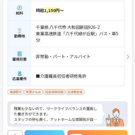
時給
1,150円
～
給料
千葉県 八千代市 大和田新田926-2
東葉高速鉄道「八千代緑が丘駅」バス・車5
勤務地
分
非常勤・パート・アルバイト
雇用形態
■介護職員初任者研修免許
応募要件
車通勤可
残業少なめ
社会保険完備
交通費支給
残業も少ないので、ワークライフバランスの重視し
た働き方ができます。
スタッフの仲も良く、アットホームな雰囲気が自慢
です。
ご興味ある方には、面接対策ポイントなど、詳細を