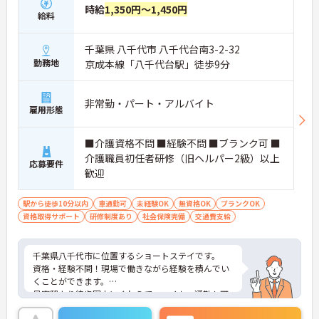
時給
1,350円～1,450円
給料
千葉県 八千代市 八千代台南3-2-32
勤務地
京成本線「八千代台駅」徒歩9分
非常勤・パート・アルバイト
雇用形態
■介護資格不問 ■経験不問 ■ブランク可 ■
介護職員初任者研修（旧ヘルパー2級）以上
応募要件
歓迎
駅から徒歩10分以内
車通勤可
未経験OK
無資格OK
ブランクOK
資格取得サポート
研修制度あり
社会保険完備
交通費支給
千葉県八千代市に位置するショートステイです。
資格・経験不問！現場で働きながら経験を積んでい
くことができます。
最寄駅より徒歩圏内にくわえて、マイカー通勤も可
能と通勤も便利です。