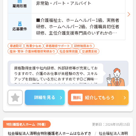
非常勤・パート・アルバイト
雇用形態
■介護福祉士、ホームヘルパー1級、実務者
研修、ホームヘルパー2級、介護職員初任者
応募要件
研修、主任介護支援専門員のいずれかの資
格をお持ちの方
車通勤可
残業少なめ
資格取得サポート
研修制度あり
産休･育休･介護休暇取得実績あり
社会保険完備
交通費支給
資格取得支援や社内研修、外部研修等が充実してお
りますので、介護のお仕事が未経験の方や、スキル
アップを目指している方におすすめです◎ご興味あ
る方には、面接のポイントなど、さらに詳細をお話
致しますのでお気軽にご相談ください。
詳細を見る
無料
紹介してもらう
特別養護老人ホーム（特養）
更新日：2026年05月15日
社会福祉法人清明会特別養護老人ホームはなみずき
社会福祉法人清明