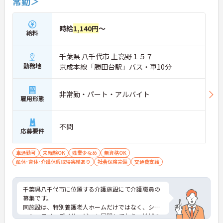
常勤＞
時給
1,140円
～
給料
千葉県 八千代市 上高野１５７
勤務地
京成本線「勝田台駅」バス・車10分
非常勤・パート・アルバイト
雇用形態
不問
応募要件
車通勤可
未経験OK
残業少なめ
無資格OK
産休･育休･介護休暇取得実績あり
社会保険完備
交通費支給
千葉県八千代市に位置する介護施設にて介護職員の
募集です。
同施設は、特別養護老人ホームだけではなく、ショ
ートステイ、デイサービスも展開しており、地域の