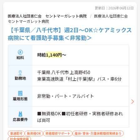
更新日：2026年06月12日
医療法人社団恵仁会 セントマーガレット病院
医療法人社団恵仁会
セントマーガレット病院
【千葉県／八千代市】週2日～OK☆ケアミックス
病院にて看護助手募集＜非常勤＞
時給
1,140円
～
給料
千葉県 八千代市 上高野450
勤務地
東葉高速鉄道「村上(千葉)駅」バス・車6分
非常勤・パート・アルバイト
雇用形態
■無資格OK ■初任者研修・実務者研修あれ
応募要件
ば尚可
車通勤可
無資格OK
資格取得サポート
産休･育休･介護休暇取得実績あり
社会保険完備