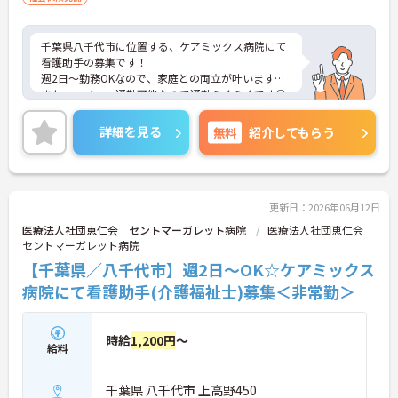
千葉県八千代市に位置する、ケアミックス病院にて
看護助手の募集です！
週2日～勤務OKなので、家庭との両立が叶います☆
また、マイカー通勤可能なので通勤らくらくです◎
ご興味のある方には、面接対策ポイントなど、さら
に詳細をお話しいたしますのでお気軽にご相談くだ
詳細を見る
無料
紹介してもらう
さい！
更新日：2026年06月12日
医療法人社団恵仁会 セントマーガレット病院
医療法人社団恵仁会
セントマーガレット病院
【千葉県／八千代市】週2日～OK☆ケアミックス
病院にて看護助手(介護福祉士)募集＜非常勤＞
時給
1,200円
～
給料
千葉県 八千代市 上高野450