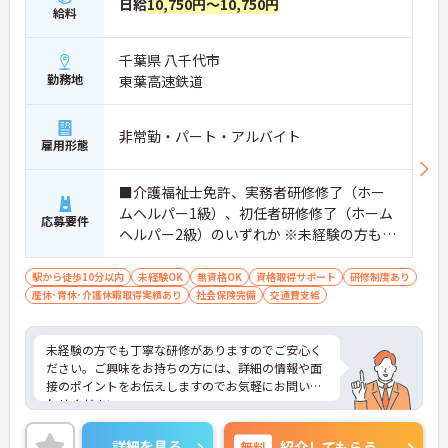
日給
10,750円～10,750円
給料
千葉県 八千代市
勤務地
東葉高速鉄道
非常勤・パート・アルバイト
雇用形態
■介護福祉士免許、実務者研修修了（ホー
ムヘルパー1級）、初任者研修修了（ホーム
応募要件
ヘルパー2級）のいずれか ※未経験の方も相
談可 ■普通自動車運転免許（MT）必須
駅から徒歩10分以内
未経験OK
無資格OK
資格取得サポート
研修制度あり
産休･育休･介護休暇取得実績あり
社会保険完備
交通費支給
未経験の方でも丁寧な研修がありますのでご安心く
ださい。ご興味をお持ちの方には、詳細の情報や面
接のポイントをお伝えしますのでお気軽にお問い合
わせください。
詳細を見る
無料
紹介してもらう