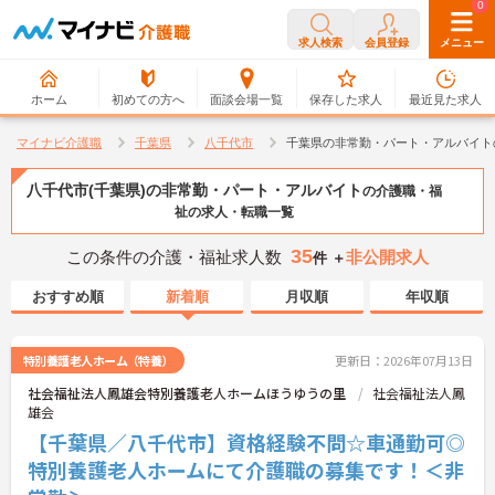
0
0
求人検索
会員登録
メニュー
ホーム
初めての方へ
面談会場一覧
保存した求人
最近見た求人
マイナビ介護職
千葉県
八千代市
千葉県の非常勤・パート・アルバイト
八千代市(千葉県)の非常勤・パート・アルバイト
の介護職・福
祉の求人・転職一覧
35
この条件の介護・福祉求人数
非公開求人
件 ＋
おすすめ順
新着順
月収順
年収順
特別養護老人ホーム（特養）
更新日：2026年07月13日
社会福祉法人鳳雄会特別養護老人ホームほうゆうの里
社会福祉法人鳳
雄会
【千葉県／八千代市】資格経験不問☆車通勤可◎
特別養護老人ホームにて介護職の募集です！＜非