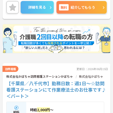
介護に注力しています。
ご興味ある方には、面接対策ポイントなど、さらに
詳細を見る
無料
紹介してもらう
詳細をお話しいたしますのでお気軽にご相談くださ
い。
訪問看護
更新日：2026年06月15日
株式会社かぼちゃ訪問看護ステーションかぼちゃ
株式会社かぼちゃ
【千葉県／八千代市】勤務日数：週1日～☆訪問
看護ステーションにて作業療法士のお仕事です♪
＜パート＞
時給
2,000円
～
給料