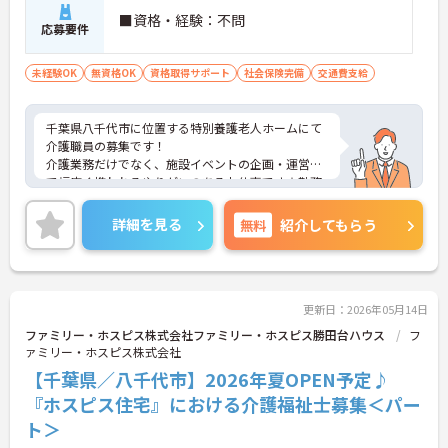
■資格・経験：不問
応募要件
未経験OK
無資格OK
資格取得サポート
社会保険完備
交通費支給
千葉県八千代市に位置する特別養護老人ホームにて
介護職員の募集です！
介護業務だけでなく、施設イベントの企画・運営ま
で幅広く携われるやりがいのあるお仕事です☆勤務
時間や日数相談可能で自身のライフスタイルに合わ
せて無理なく働けます♪
詳細を見る
無料
紹介してもらう
ご興味のある方には、面接対策ポイントなど、さら
に詳細をご案内しますのでお気軽にご相談くださ
い！
更新日：2026年05月14日
ファミリー・ホスピス株式会社ファミリー・ホスピス勝田台ハウス
フ
ァミリー・ホスピス株式会社
【千葉県／八千代市】2026年夏OPEN予定♪
『ホスピス住宅』における介護福祉士募集＜パー
ト＞