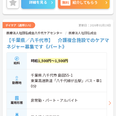
お話しいたしますのでお気軽にご相談ください。
詳細を見る
無料
紹介してもらう
デイケア（通所リハ）
更新日：2026年01月19日
医療法人社団弘成会八千代ケアセンター
医療法人社団弘成会
【千葉県／八千代市】 介護複合施設でのケアマ
ネジャー募集です《パート》
時給
1,500円～1,500円
給料
千葉県 八千代市 島田55-1
東葉高速鉄道「八千代緑が丘駅」バス・車1
勤務地
0分
非常勤・パート・アルバイト
雇用形態