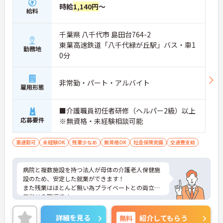
時給
1,140円
～
給料
千葉県 八千代市 島田台764-2
東葉高速鉄道「八千代緑が丘駅」バス・車1
勤務地
0分
非常勤・パート・アルバイト
雇用形態
■介護職員初任者研修（ヘルパー2級）以上
応募要件
※無資格・未経験相談可能
車通勤可
未経験OK
残業少なめ
無資格OK
社会保険完備
交通費支給
病院と複数施設を持つ法人が母体の介護老人保健施
設のため、安定した就業ができます！
また残業はほとんど無い為プライベートとの両立も
目指せる職場です。
ご興味ある方には、面接のポイントなど、さらに詳
細をお話致しますのでお気軽にご相談ください。
詳細を見る
無料
紹介してもらう