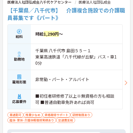
医療法人社団弘成会八千代ケアセンター
医療法人社団弘成会
【千葉県／八千代市】 介護複合施設での介護職
員募集です《パート》
時給
1,290円
～
給料
千葉県 八千代市 島田５５－１
東葉高速鉄道「八千代緑が丘駅」バス・車1
勤務地
0分
非常勤・パート・アルバイト
雇用形態
■初任者研修修了以上※無資格の方も相談
応募要件
可 ■普通自動車免許あれば尚可
車通勤可
残業少なめ
資格取得サポート
研修制度あり
産休･育休･介護休暇取得実績あり
交通費支給