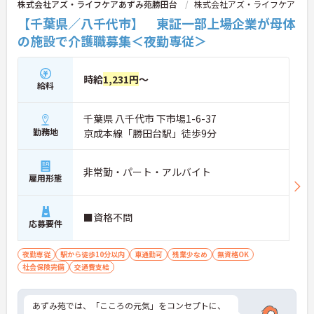
株式会社アズ・ライフケアあずみ苑勝田台
株式会社アズ・ライフケア
【千葉県／八千代市】 東証一部上場企業が母体
の施設で介護職募集＜夜勤専従＞
時給
1,231円
～
給料
千葉県 八千代市 下市場1-6-37
勤務地
京成本線「勝田台駅」徒歩9分
非常勤・パート・アルバイト
雇用形態
■資格不問
応募要件
夜勤専従
駅から徒歩10分以内
車通勤可
残業少なめ
無資格OK
社会保険完備
交通費支給
あずみ苑では、「こころの元気」をコンセプトに、