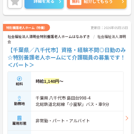
詳細を見る
無料
紹介してもらう
ご興味のある方には、面接対策ポイントなど、さら
に詳細をご案内しますのでお気軽にご相談くださ
い！
特別養護老人ホーム（特養）
更新日：2026年05月15日
社会福祉法人清明会特別養護老人ホームはなみずき
社会福祉法人清明
会
【千葉県／八千代市】資格・経験不問◎日勤のみ
☆特別養護老人ホームにて介護職員の募集です！
＜パート＞
時給
1,140円
～
給料
千葉県 八千代市 島田台998-4
勤務地
北総鉄道北総線「小室駅」バス・車9分
非常勤・パート・アルバイト
雇用形態