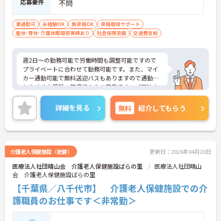
応募要件
不問
車通勤可
未経験OK
無資格OK
資格取得サポート
産休･育休･介護休暇取得実績あり
社会保険完備
交通費支給
週2日～の勤務可能で労働時間も調整可能ですので
プライベートに合わせて勤務可能です。また、マイ
カー通勤可能で無料送迎バスもありますので通勤も
しやすく未経験・無資格からの募集です。ご興味の
ある方はご面接ポイントお伝えしますのでご気軽に
お問い合わせください。
詳細を見る
無料
紹介してもらう
介護老人保健施設（老健）
更新日：2026年04月20日
医療法人社団晴山会 介護老人保健施設ばらの里
医療法人社団晴山
会 介護老人保健施設ばらの里
【千葉県／八千代市】 介護老人保健施設での介
護職員のお仕事です＜非常勤＞