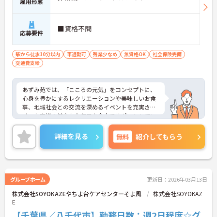
雇用形態
■資格不問
応募要件
駅から徒歩10分以内
車通勤可
残業少なめ
無資格OK
社会保険完備
交通費支給
あずみ苑では、「こころの元気」をコンセプトに、
心身を豊かにするレクリエーションや美味しいお食
事、地域社会との交流を深めるイベントを充実さ
せ、お客様の健やかな毎日を全力でサポートしてい
ます。
「職員のはたらきやすい職場づくり」にも力をいれ
詳細を見る
無料
紹介してもらう
ており、ワークライフバランスを大切にしていま
す。社内外研修制度も充実しておりスキルアップも
目指せます。ご興味のある方は是非お気軽にお問い
合わせください。
グループホーム
更新日：2026年03月13日
株式会社SOYOKAZEやちよ台ケアセンターそよ風
株式会社SOYOKAZ
E
【千葉県／八千代市】勤務日数：週2日程度☆グ