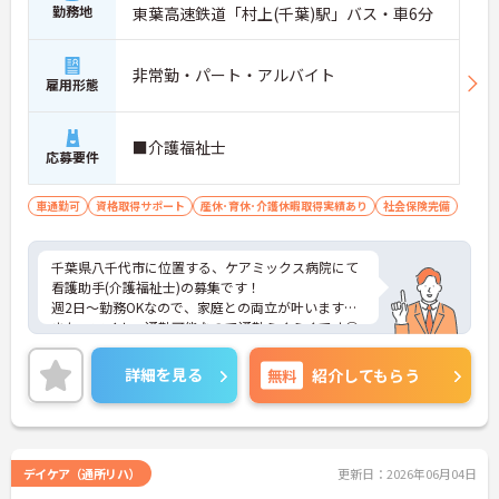
勤務地
東葉高速鉄道「村上(千葉)駅」バス・車6分
非常勤・パート・アルバイト
雇用形態
■介護福祉士
応募要件
車通勤可
資格取得サポート
産休･育休･介護休暇取得実績あり
社会保険完備
千葉県八千代市に位置する、ケアミックス病院にて
看護助手(介護福祉士)の募集です！
週2日～勤務OKなので、家庭との両立が叶います☆
また、マイカー通勤可能なので通勤らくらくです◎
ご興味のある方には、面接対策ポイントなど、さら
に詳細をお話しいたしますのでお気軽にご相談くだ
詳細を見る
無料
紹介してもらう
さい！
デイケア（通所リハ）
更新日：2026年06月04日