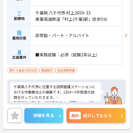
千葉県 八千代市 村上2659-33
勤務地
東葉高速鉄道「村上(千葉)駅」徒歩5分
非常勤・パート・アルバイト
雇用形態
■実務経験：必須（経験2年以上）
応募要件
駅から徒歩10分以内
車通勤可
社会保険完備
千葉県八千代市に位置する訪問看護ステーションに
おける作業療法士の募集です。1日4～5件程度の訪
問を行っていただきます。
勤務日数は週1日～相談可能です。無理なく、プライ
ベートを大切にしながらご勤務いただけます。
ご興味のある方には、面接対策ポイントなど、さら
詳細を見る
無料
紹介してもらう
に詳細をご案内しますのでお気軽にご相談くださ
い！