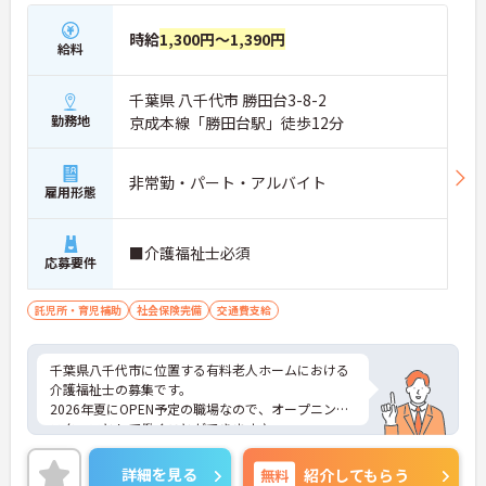
時給
1,300円～1,390円
給料
千葉県 八千代市 勝田台3-8-2
勤務地
京成本線「勝田台駅」徒歩12分
非常勤・パート・アルバイト
雇用形態
■介護福祉士必須
応募要件
託児所・育児補助
社会保険完備
交通費支給
千葉県八千代市に位置する有料老人ホームにおける
介護福祉士の募集です。
2026年夏にOPEN予定の職場なので、オープニング
スタッフとして働くことができます♪
育児費補助制度あり！お子さまのいる方も働きやす
い職場です◎
詳細を見る
無料
紹介してもらう