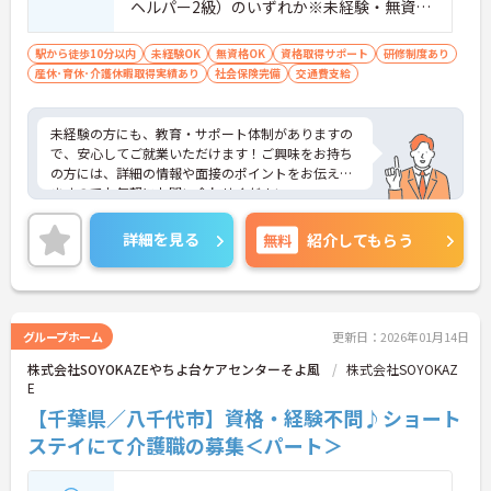
ヘルパー2級）のいずれか※未経験・無資格
の方も相談可
駅から徒歩10分以内
未経験OK
無資格OK
資格取得サポート
研修制度あり
産休･育休･介護休暇取得実績あり
社会保険完備
交通費支給
未経験の方にも、教育・サポート体制がありますの
で、安心してご就業いただけます！ご興味をお持ち
の方には、詳細の情報や面接のポイントをお伝えし
ますのでお気軽にお問い合わせください。
詳細を見る
無料
紹介してもらう
グループホーム
更新日：2026年01月14日
株式会社SOYOKAZEやちよ台ケアセンターそよ風
株式会社SOYOKAZ
E
【千葉県／八千代市】資格・経験不問♪ショート
ステイにて介護職の募集＜パート＞