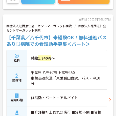
ご興味のある方には面接ポイントをお伝えしますの
で、お気軽にお問い合わせください！
更新日：2026年05月07日
医療法人社団恵仁会 セントマーガレット病院
医療法人社団恵仁会
セントマーガレット病院
【千葉県／八千代市】未経験OK！無料送迎バス
あり◎病院での看護助手募集＜パート＞
時給
1,340円
～
給料
千葉県 八千代市 上高野450
東葉高速鉄道「東葉勝田台駅」バス・車10
勤務地
分
非常勤・パート・アルバイト
雇用形態
■介護福祉士あれば尚可 ■経験不問 ■資格