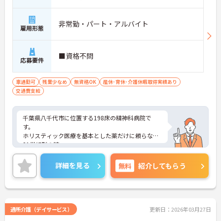
非常勤・パート・アルバイト
雇用形態
■資格不問
応募要件
車通勤可
残業少なめ
無資格OK
産休･育休･介護休暇取得実績あり
交通費支給
千葉県八千代市に位置する198床の精神科病院で
す。
ホリスティック医療を基本とした薬だけに頼らない
21世紀型の精
神科医療を目指し、多職種協働で患者様をサポート
しております。
詳細を見る
無料
紹介してもらう
日勤帯でのお仕事ですので、プライベートとの両立
もしやすいです。
ご興味ある方には、面接対策ポイントなど、さらに
詳細をお話しいたしますのでお気軽にご相談くださ
い！
通所介護（デイサービス）
更新日：2026年03月27日