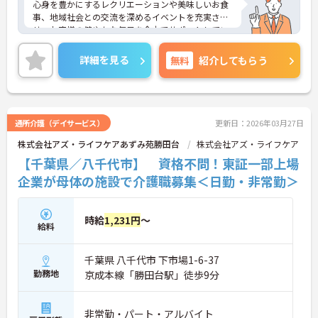
心身を豊かにするレクリエーションや美味しいお食
事、地域社会との交流を深めるイベントを充実さ
せ、お客様の健やかな毎日を全力でサポートしてい
ます。
「職員のはたらきやすい職場づくり」にも力をいれ
詳細を見る
無料
紹介してもらう
ており、ワークライフバランスを大切にしていま
す。社内外研修制度も充実しておりスキルアップも
目指せます。ご興味のある方は是非お気軽にお問い
合わせください。
通所介護（デイサービス）
更新日：2026年03月27日
株式会社アズ・ライフケアあずみ苑勝田台
株式会社アズ・ライフケア
【千葉県／八千代市】 資格不問！東証一部上場
企業が母体の施設で介護職募集＜日勤・非常勤＞
時給
1,231円
～
給料
千葉県 八千代市 下市場1-6-37
勤務地
京成本線「勝田台駅」徒歩9分
非常勤・パート・アルバイト