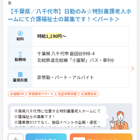
会
【千葉県／八千代市】日勤のみ☆特別養護老人ホ
ームにて介護福祉士の募集です！＜パート＞
時給
1,190円
～
給料
千葉県 八千代市 島田台998-4
勤務地
北総鉄道北総線「小室駅」バス・車9分
非常勤・パート・アルバイト
雇用形態
未経験OK
資格取得サポート
社会保険完備
交通費支給
千葉県八千代市に位置する特別養護老人ホームにて
介護福祉士の募集です！
介護業務だけでなく、施設イベントの企画・運営ま
で幅広く携われるやりがいのあるお仕事です☆勤務
時間や日数相談可能で自身のライフスタイルに合わ
せて無理なく働けます♪