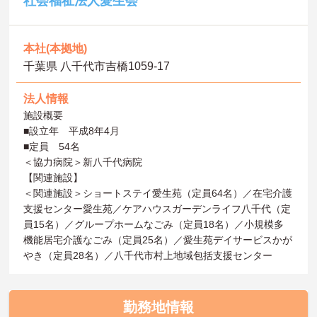
社会福祉法人愛生会
本社(本拠地)
千葉県 八千代市吉橋1059-17
法人情報
施設概要
■設立年 平成8年4月
■定員 54名
＜協力病院＞新八千代病院
【関連施設】
＜関連施設＞ショートステイ愛生苑（定員64名）／在宅介護
支援センター愛生苑／ケアハウスガーデンライフ八千代（定
員15名）／グループホームなごみ（定員18名）／小規模多
機能居宅介護なごみ（定員25名）／愛生苑デイサービスかが
やき（定員28名）／八千代市村上地域包括支援センター
勤務地情報