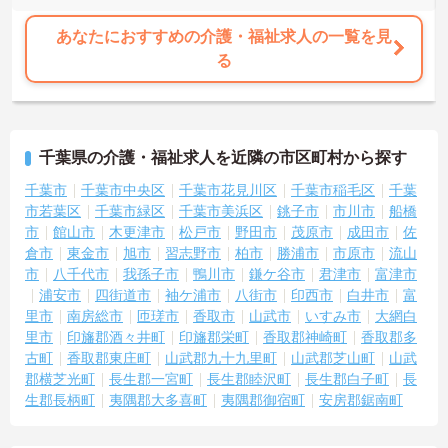
・地域に根差した福祉サービスを提供
・安定した法人基盤あり
あなたにおすすめの介護・福祉求人の一覧を見
★利用者様とじっくり関われる環境です
る
・特別養護老人ホームでの介護業務全般
・生活支援を中心とした介護を実践
・利用者様一人ひとりに寄り添える環境です
★福利厚生が充実しています
・退職金制度あり
千葉県の介護・福祉求人を近隣の市区町村から探す
・確定拠出年金制度あり
・各種社会保険完備
千葉市
千葉市中央区
千葉市花見川区
千葉市稲毛区
千葉
市若葉区
千葉市緑区
千葉市美浜区
銚子市
市川市
船橋
市
館山市
木更津市
松戸市
野田市
茂原市
成田市
佐
倉市
東金市
旭市
習志野市
柏市
勝浦市
市原市
流山
市
八千代市
我孫子市
鴨川市
鎌ケ谷市
君津市
富津市
浦安市
四街道市
袖ケ浦市
八街市
印西市
白井市
富
里市
南房総市
匝瑳市
香取市
山武市
いすみ市
大網白
里市
印旛郡酒々井町
印旛郡栄町
香取郡神崎町
香取郡多
古町
香取郡東庄町
山武郡九十九里町
山武郡芝山町
山武
郡横芝光町
長生郡一宮町
長生郡睦沢町
長生郡白子町
長
生郡長柄町
夷隅郡大多喜町
夷隅郡御宿町
安房郡鋸南町