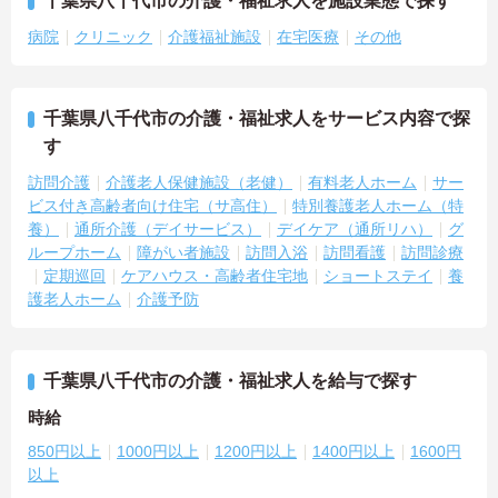
千葉県八千代市の介護・福祉求人を施設業態で探す
病院
クリニック
介護福祉施設
在宅医療
その他
千葉県八千代市の介護・福祉求人をサービス内容で探
す
訪問介護
介護老人保健施設（老健）
有料老人ホーム
サー
ビス付き高齢者向け住宅（サ高住）
特別養護老人ホーム（特
養）
通所介護（デイサービス）
デイケア（通所リハ）
グ
ループホーム
障がい者施設
訪問入浴
訪問看護
訪問診療
定期巡回
ケアハウス・高齢者住宅地
ショートステイ
養
護老人ホーム
介護予防
千葉県八千代市の介護・福祉求人を給与で探す
時給
850円以上
1000円以上
1200円以上
1400円以上
1600円
以上