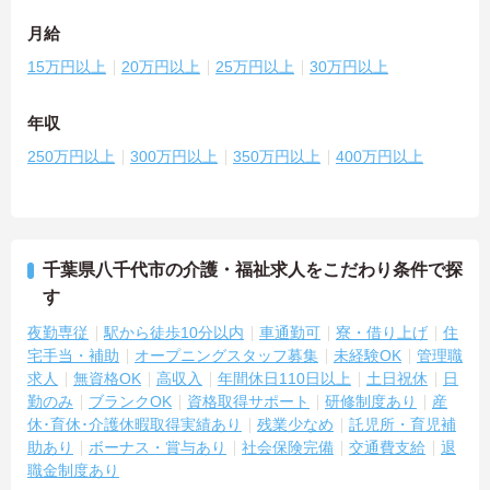
月給
15万円以上
20万円以上
25万円以上
30万円以上
年収
250万円以上
300万円以上
350万円以上
400万円以上
千葉県八千代市の介護・福祉求人をこだわり条件で探
す
夜勤専従
駅から徒歩10分以内
車通勤可
寮・借り上げ
住
宅手当・補助
オープニングスタッフ募集
未経験OK
管理職
求人
無資格OK
高収入
年間休日110日以上
土日祝休
日
勤のみ
ブランクOK
資格取得サポート
研修制度あり
産
休･育休･介護休暇取得実績あり
残業少なめ
託児所・育児補
助あり
ボーナス・賞与あり
社会保険完備
交通費支給
退
職金制度あり