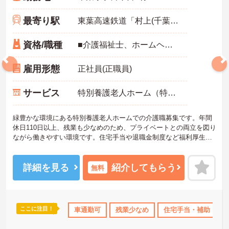
最寄り駅
東葉高速鉄道「村上(千葉)駅」バス・車9分
資格/職種
■介護福祉士、ホームヘルパー1級、実務者研修、ホームヘルパー2級、介護職員初任者研修のいずれかの資格をお持ちの方
雇用形態
正社員(正職員)
サービス
特別養護老人ホーム（特養）
緑豊かな環境にある特別養護老人ホームでの介護職募集です。年間
休日110日以上、残業も少なめのため、プライベートとの両立を図り
ながら働きやすい環境です。住宅手当や退職金制度など福利厚生も
充実しており、ご利用者様に寄り添った介護を実践したい方におす
すめの求人です。
《おすすめポイント》
詳細を見る
紹介してもらう
無料
★無理なく長く働きやすい勤務環境です
・年間休日110日以上
・残業月平均10時間以下
・住宅手当あり
ここに注目！
K
産休･育休･介護休暇取得実績あり
車通勤可
残業少なめ
社会保険完備
住宅手当・補助
退職金制度あ
★地域福祉を支える法人運営の施設です
・特別養護老人ホームを中心に複数事業を展開