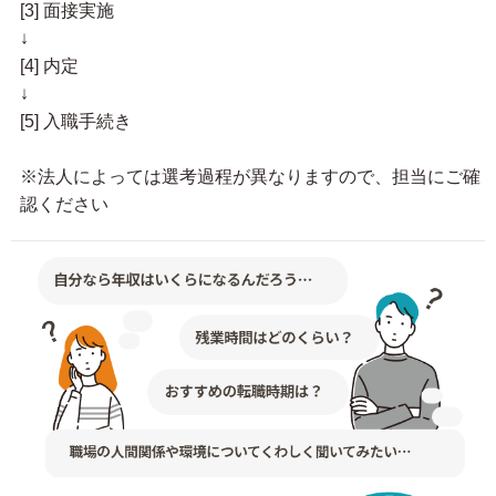
[3] 面接実施
↓
[4] 内定
↓
[5] 入職手続き
※法人によっては選考過程が異なりますので、担当にご確
認ください