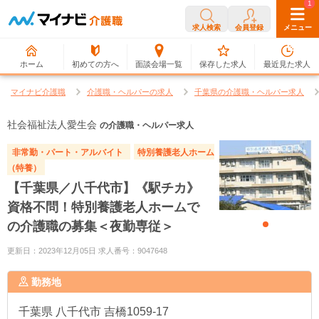
0
1
求人検索
会員登録
メニュー
ホーム
初めての方へ
面談会場一覧
保存した求人
最近見た求人
マイナビ介護職
介護職・ヘルパーの求人
千葉県の介護職・ヘルパー求人
社会福祉法人愛生会
の介護職・ヘルパー求人
非常勤・パート・アルバイト
特別養護老人ホーム
（特養）
【千葉県／八千代市】《駅チカ》
資格不問！特別養護老人ホームで
の介護職の募集＜夜勤専従＞
更新日：2023年12月05日 求人番号：9047648
勤務地
千葉県
八千代市 吉橋1059-17