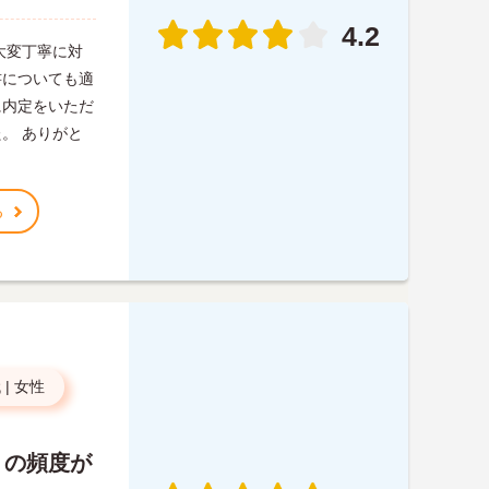
4.2
大変丁寧に対
書についても適
に内定をいただ
。 ありがと
る
代
|
女性
りの頻度が