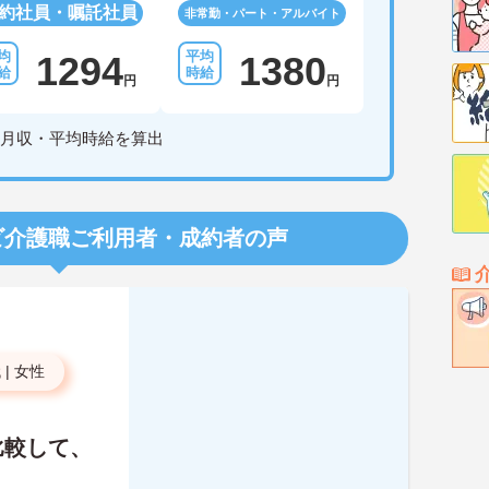
約社員・嘱託社員
非常勤・パート・アルバイト
1294
1380
円
円
月収・平均時給を算出
ビ介護職
ご利用者・成約者の声
代
|
女性
比較して、