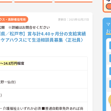
ウス・高齢者住宅他
更新日：2025年02月27日
マ
公開 ※詳細はお問合せください
お
県／松戸市】賞与計4.40ヶ月分の支給実績
☆ケアハウスにて生活相談員募集〈正社員〉
円～24.8万円
程度
上野－仙台)
)
・介護福祉士いずれか必須 ■普通自動車免許あれば尚