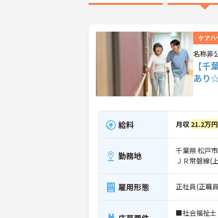
ケアハ
名称非
【千葉
あり
給料
月収
21.2万
千葉県 松戸市
勤務地
ＪＲ常磐線(
雇用形態
正社員(正職員
■社会福祉士