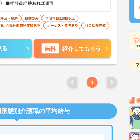
可） ■相談員経験あれば尚可
宅手当・補助
日勤のみ
年間休日110日以上
育休･介護休暇取得実績あり
ボーナス・賞与あり
社会保険完備
見る
無料
紹介してもらう
1
用形態別介護職の平均給与