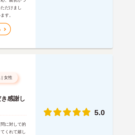
対応、親切かつ
いただけまし
います。
る
代
|
女性
だき感謝し
5.0
質問に対して的
ってくれて嬉し