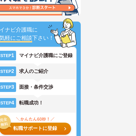
イナビ介護職に
気軽にご相談
下さい！
1
マイナビ介護職にご登録
STEP
2
求人のご紹介
STEP
3
面接・条件交渉
STEP
4
転職成功！
STEP
転職サポートに登録