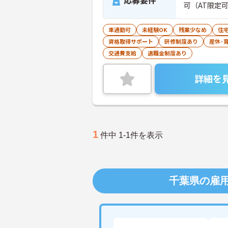
応募要件
可（AT限定
車通勤可
未経験OK
残業少なめ
住
資格取得サポート
研修制度あり
産休･
交通費支給
退職金制度あり
詳細を
1
件中 1-1件を表示
千葉県の雇