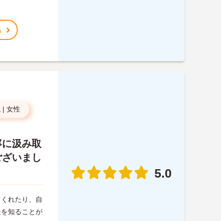
る
代
|
女性
寧に汲み取
ございまし
5.0
てくれたり、自
報を知ることが