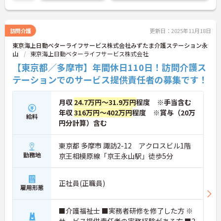
ご興味ある方は面接ポイントをお伝えしますので、
お気軽にご連絡ください。
訪問介護
更新日：2025年11月18日
東京海上日動ベターライフサービス株式会社みずたま介護ステーション永
山
東京海上日動ベターライフサービス株式会社
【東京都／多摩市】年間休日110日！訪問介護ス
テーションでのサービス提供責任者の募集です！
月収
24.7万円～31.9万円
程度 ※手当含む
年収
316万円～402万円
程度 ※賞与（20万
給料
円分計算）含む
東京都 多摩市 諏訪2-12 アクロスビル1階
勤務地
京王相模原線「京王永山駅」徒歩5分
正社員(正職員)
雇用形態
■介護福祉士 ■実務者研修を修了した方 ※