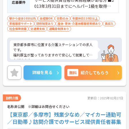
サービス提供責任者の実務経験がある方 ■2
応募要件
013年3月31日までにヘルパー1級を取得も
しくは介護職員基礎研修を修了した方 ■パ
ソコンの基本操作（ワード、エクセル）が
駅から徒歩10分以内
未経験OK
日勤のみ
年間休日110日以上
資格取得サポート
できる方
研修制度あり
産休･育休･介護休暇取得実績あり
高収入
社会保険完備
交通費支給
退職金制度あり
東京都多摩市に位置する介護ステーションでの求人
です。
福利厚生が整っておりますので安心して就業してい
ただけます。
年間休日110日、残業もほとんどありませんので、
メリハリつけてご就業いただけます。
詳細を見る
無料
紹介してもらう
ご興味のある方はお気軽にお問い合わせ下さい。
訪問介護
更新日：2025年02月27日
名称非公開 ※詳細はお問合せください
【東京都／多摩市】残業少なめ／マイカー通勤可
／日勤帯♪訪問介護でのサービス提供責任者募集