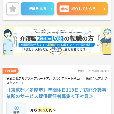
れています。IT事業本部が作成した事務処理ソフト
を導入しており、事務作業は少なく、その分ご利用
詳細を見る
無料
紹介してもらう
者様への対応を重視することもできます。入社後の
研修はもちろん、介護技術研修、PC研修、マナー研
修、資格取得のための勉強会等ステップに応じて用
意されており安心してご就業いただけます。
ご興味を持たれた方は面接対策ポイントや求人の詳
細などお話しいたしますのでお気軽にお問い合わせ
下さい。
訪問介護
更新日：2026年05月21日
株式会社アルプスケアハートアルプスケアハート永山
株式会社アルプ
スケアハート
【東京都／多摩市】年間休日119日♪訪問介護事
業所のサービス提供責任者募集＜正社員＞
月収
26.5万円
～
給料