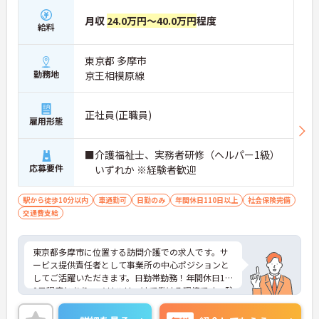
月収
24.0万円～40.0万円
程度
給料
東京都 多摩市
勤務地
京王相模原線
正社員(正職員)
雇用形態
■介護福祉士、実務者研修（ヘルパー1級）
応募要件
いずれか ※経験者歓迎
駅から徒歩10分以内
車通勤可
日勤のみ
年間休日110日以上
社会保険完備
交通費支給
東京都多摩市に位置する訪問介護での求人です。サ
ービス提供責任者として事業所の中心ポジションと
してご活躍いただきます。日勤帯勤務！年間休日12
0日程度とあり、メリハリつけて働ける環境です。駐
車場完備でマイカー通勤も可能です！
ご興味のある方は、お気軽にお問い合わせくださ