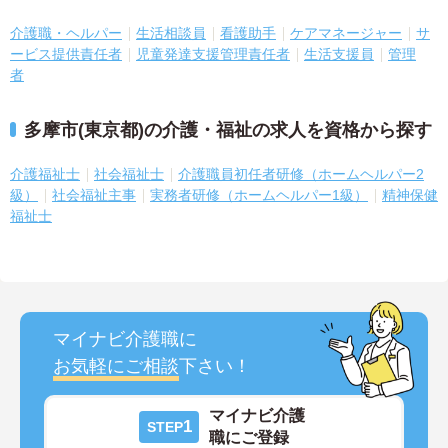
介護職・ヘルパー
生活相談員
看護助手
ケアマネージャー
サ
ービス提供責任者
児童発達支援管理責任者
生活支援員
管理
者
多摩市(東京都)の介護・福祉の求人を資格から探す
介護福祉士
社会福祉士
介護職員初任者研修（ホームヘルパー2
級）
社会福祉主事
実務者研修（ホームヘルパー1級）
精神保健
福祉士
マイナビ介護職に
お気軽にご相談
下さい！
マイナビ介護
1
STEP
職にご登録