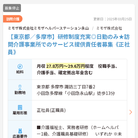
募集停止
訪問介護
更新日：2025年03月25日
ミモザ株式会社ミモザヘルパーステーション永山
ミモザ株式会社
【東京都／多摩市】研修制度充実◎日勤のみ★訪
問介護事業所でのサービス提供責任者募集《正社
員》
月収
27.8万円～29.6万円
程度 役職手当、
給料
介護手当、確定拠出年金含む
東京都 多摩市 諏訪三丁目7番2
勤務地
小田急多摩線「小田急永山駅」徒歩13分
正社員(正職員)
雇用形態
■介護福祉士、実務者研修（ホームヘルパ
ー1級、介護職員基礎研修） いずれか ※未
応募要件