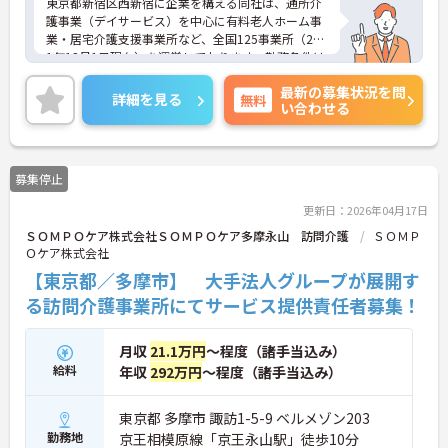
東京都新宿区西新宿に企業を構える同社は、通所介
護事業（デイサービス）を中心に有料老人ホーム事
業・居宅介護支援事業所など、全国125事業所（201
1年12月1日現在）を運営しております。勤務条件は
日勤のみで残業はありませんので、仕事とプライベ
最新の募集状況を問
ートが両立できる環境があります。また、ブランク
詳細を見る
無料
い合わせる
のある方でも、研修制度が充実しておりますので、
安心してお仕事をスタートして頂けます。
ご興味ある方には、面接対策ポイントなど、さらに
詳細をお話しいたしますのでお気軽にご相談くださ
募集停止
い。
更新日：2026年04月17日
ＳＯＭＰＯケア株式会社ＳＯＭＰＯケア多摩永山 訪問介護
ＳＯＭＰ
Ｏケア株式会社
【東京都／多摩市】 大手法人グループが展開す
る訪問介護事業所にてサービス提供責任者募集！
月収
21.1万円
～程度（諸手当込み）
給料
年収
292万円
～程度（諸手当込み）
東京都 多摩市 諏訪1-5-9 ベルメゾン203
勤務地
京王相模原線「京王永山駅」徒歩10分