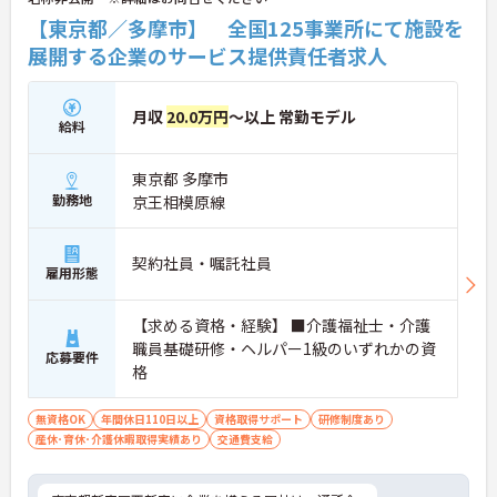
【東京都／多摩市】 全国125事業所にて施設を
展開する企業のサービス提供責任者求人
月収
20.0万円
～以上 常勤モデル
給料
東京都 多摩市
勤務地
京王相模原線
契約社員・嘱託社員
雇用形態
【求める資格・経験】 ■介護福祉士・介護
職員基礎研修・ヘルパー1級のいずれかの資
応募要件
格
無資格OK
年間休日110日以上
資格取得サポート
研修制度あり
産休･育休･介護休暇取得実績あり
交通費支給