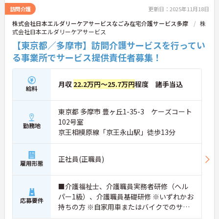
訪問介護
更新日：2025年11月18日
株式会社日本エルダリーケアサービスなごみ在宅介護サービス多摩
株
式会社日本エルダリーケアサービス
【東京都／多摩市】訪問介護サービスを行ってい
る事業所でサービス提供責任者募集！
月収
22.2万円～25.7万円
程度 諸手当込
給料
東京都 多摩市 豊ヶ丘1-35-3 ケーズコート
102号室
勤務地
京王相模原線「京王永山駅」徒歩13分
正社員(正職員)
雇用形態
■介護福祉士、介護職員実務者研修（ヘル
パー1級）、介護職員基礎研修 ※いずれかお
応募要件
持ちの方 ※自家用車またはバイクでのサー
ビス稼働必須