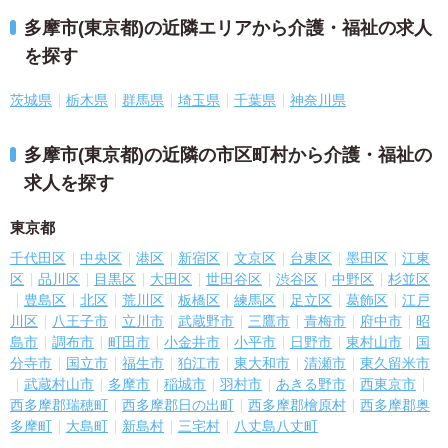
多摩市(東京都)の近隣エリアから介護・福祉の求人
を探す
茨城県
栃木県
群馬県
埼玉県
千葉県
神奈川県
多摩市(東京都)の近隣の市区町村から介護・福祉の
求人を探す
東京都
千代田区
中央区
港区
新宿区
文京区
台東区
墨田区
江東
区
品川区
目黒区
大田区
世田谷区
渋谷区
中野区
杉並区
豊島区
北区
荒川区
板橋区
練馬区
足立区
葛飾区
江戸
川区
八王子市
立川市
武蔵野市
三鷹市
青梅市
府中市
昭
島市
調布市
町田市
小金井市
小平市
日野市
東村山市
国
分寺市
国立市
福生市
狛江市
東大和市
清瀬市
東久留米市
武蔵村山市
多摩市
稲城市
羽村市
あきる野市
西東京市
西多摩郡瑞穂町
西多摩郡日の出町
西多摩郡檜原村
西多摩郡奥
多摩町
大島町
新島村
三宅村
八丈島八丈町