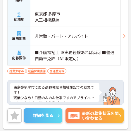
東京都 多摩市
勤務地
京王相模原線
非常勤・パート・アルバイト
雇用形態
■介護福祉士 ※実務経験あれば尚可 ■普通
応募要件
自動車免許（AT限定可）
残業少なめ
社会保険完備
交通費支給
東京都多摩市にある高齢者総合福祉施設での就業で
す！
残業少なめ！日勤のみのお仕事ですのでプライベー
トと両立させながらお仕事ができます！
ご興味ある方には、面接のポイントなど、さらに詳
最新の募集状況を問
細をお話致しますのでお気軽にご相談ください。
詳細を見る
無料
い合わせる