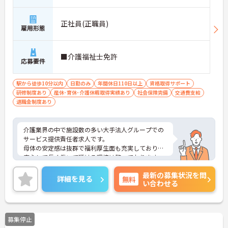
正社員(正職員)
雇用形態
■介護福祉士免許
応募要件
駅から徒歩10分以内
日勤のみ
年間休日110日以上
資格取得サポート
研修制度あり
産休･育休･介護休暇取得実績あり
社会保険完備
交通費支給
退職金制度あり
介護業界の中で施設数の多い大手法人グループでの
サービス提供責任者求人です。
母体の安定感は抜群で福利厚生面も充実しており、
安心して長く働いて頂ける環境は整っております。
また、頑張りがきちんと評価に繋がります。
最新の募集状況を問
ご興味のある方はぜひお気軽にお問い合わせくださ
詳細を見る
無料
い合わせる
い。
募集停止