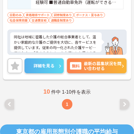
経験可 ■普通自動車免許（運転ができる
方）※事業所により異なります
日勤のみ
資格取得サポート
研修制度あり
ボーナス・賞与あり
社会保険完備
交通費支給
退職金制度あり
同社は地域に密着した介護の総合事業者として、温
かい家庭的な介護のご提供を大切に、各サービスを
提供しています。従来の均一化された介護サービス
ではなく、「その人らしさ」を大切にした夢のある
暮らしを楽しんでいただくため、音楽療法士による
最新の募集状況を問
ミモザ楽団コンサート、「生涯現役塾」や「“奏”快
詳細を見る
無料
い合わせる
体操」といったオリジナルプログラム、ドイツ式リ
ハビリ機器やヒューマノイドロボットの導入等、
様々な取り組みも行っています。
10
件中 1-10件を表示
1
東京都の雇用形態別介護職の平均給与