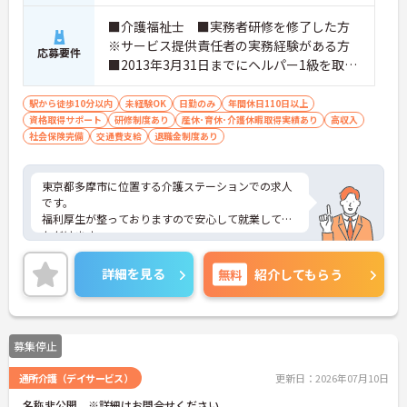
■介護福祉士 ■実務者研修を修了した方
※サービス提供責任者の実務経験がある方
応募要件
■2013年3月31日までにヘルパー1級を取得
もしくは介護職員基礎研修を修了した方 ■
パソコンの基本操作（ワード、エクセル）
駅から徒歩10分以内
未経験OK
日勤のみ
年間休日110日以上
資格取得サポート
ができる方
研修制度あり
産休･育休･介護休暇取得実績あり
高収入
社会保険完備
交通費支給
退職金制度あり
東京都多摩市に位置する介護ステーションでの求人
です。
福利厚生が整っておりますので安心して就業してい
ただけます。
年間休日110日、残業もほとんどありませんので、
メリハリつけてご就業いただけます。
詳細を見る
無料
紹介してもらう
ご興味のある方はお気軽にお問い合わせ下さい。
募集停止
通所介護（デイサービス）
更新日：2026年07月10日
名称非公開 ※詳細はお問合せください