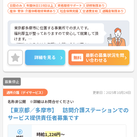
日勤のみ
年間休日110日以上
資格取得サポート
研修制度あり
産休･育休･介護休暇取得実績あり
社会保険完備
交通費支給
退職金制度あり
東京都多摩市に位置する事業所での求人です。
福利厚生が整っておりますので安心して就業して頂
けます。
ご興味のある方はお気軽にお問い合わせ下さい。
最新の募集状況を問
詳細を見る
無料
い合わせる
募集停止
通所介護（デイサービス）
更新日：2025年10月24日
名称非公開 ※詳細はお問合せください
【東京都／多摩市】 訪問介護ステーションでの
サービス提供責任者募集です
時給
1,226円
～
給料