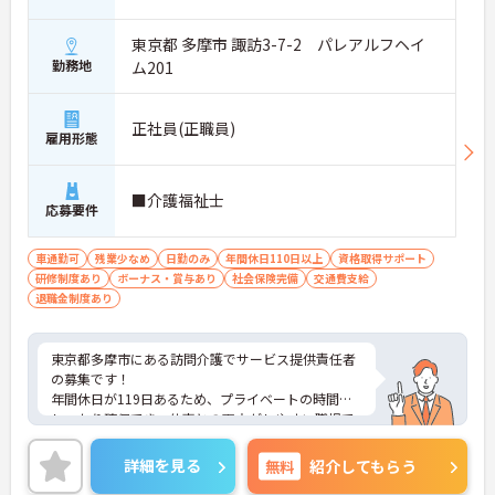
東京都 多摩市 諏訪3-7-2 パレアルフヘイ
勤務地
ム201
正社員(正職員)
雇用形態
■介護福祉士
応募要件
車通勤可
残業少なめ
日勤のみ
年間休日110日以上
資格取得サポート
研修制度あり
ボーナス・賞与あり
社会保険完備
交通費支給
退職金制度あり
東京都多摩市にある訪問介護でサービス提供責任者
の募集です！
年間休日が119日あるため、プライベートの時間を
しっかり確保でき、仕事との両立がしやすい職場で
す◎
また、福利厚生も充実しており、安心して働きやす
詳細を見る
無料
紹介してもらう
い環境が整っています！