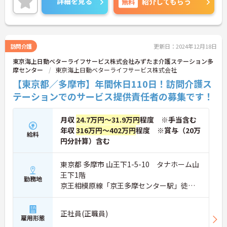
詳細を見る
無料
紹介してもらう
い。
訪問介護
更新日：2024年12月18日
東京海上日動ベターライフサービス株式会社みずたま介護ステーション多
摩センター
東京海上日動ベターライフサービス株式会社
【東京都／多摩市】年間休日110日！訪問介護ス
テーションでのサービス提供責任者の募集です！
月収
24.7万円～31.9万円
程度 ※手当含む
年収
316万円～402万円
程度 ※賞与（20万
給料
円分計算）含む
東京都 多摩市 山王下1-5-10 タナホーム山
王下1階
勤務地
京王相模原線「京王多摩センター駅」徒歩6
分
正社員(正職員)
雇用形態