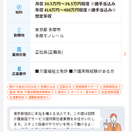
月収
30.5万円～36.5万円
程度 ※諸手当込み
年収
416万円～488万円
程度※諸手当込み※
給料
想定年収
東京都 多摩市
勤務地
多摩モノレール
正社員(正職員)
雇用形態
■介護福祉士免許 ■介護実務経験がある方
応募要件
駅から徒歩10分以内
残業少なめ
日勤のみ
資格取得サポート
研修制度あり
産休･育休･介護休暇取得実績あり
高収入
ボーナス・賞与あり
社会保険完備
交通費支給
退職金制度あり
東京新宿区に本社を構える法人です。この度は訪問
介護施設でサービス提供責任者業務をお任せいたし
ます。スタッフ自身がやりがいを持って働けるよ
う、待遇の改善や教育制度などの取り組みに力を入