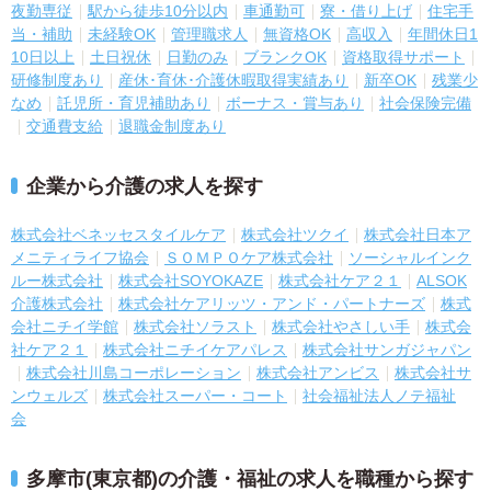
夜勤専従
駅から徒歩10分以内
車通勤可
寮・借り上げ
住宅手
当・補助
未経験OK
管理職求人
無資格OK
高収入
年間休日1
10日以上
土日祝休
日勤のみ
ブランクOK
資格取得サポート
研修制度あり
産休･育休･介護休暇取得実績あり
新卒OK
残業少
なめ
託児所・育児補助あり
ボーナス・賞与あり
社会保険完備
交通費支給
退職金制度あり
企業から介護の求人を探す
株式会社ベネッセスタイルケア
株式会社ツクイ
株式会社日本ア
メニティライフ協会
ＳＯＭＰＯケア株式会社
ソーシャルインク
ルー株式会社
株式会社SOYOKAZE
株式会社ケア２１
ALSOK
介護株式会社
株式会社ケアリッツ・アンド・パートナーズ
株式
会社ニチイ学館
株式会社ソラスト
株式会社やさしい手
株式会
社ケア２１
株式会社ニチイケアパレス
株式会社サンガジャパン
株式会社川島コーポレーション
株式会社アンビス
株式会社サ
ンウェルズ
株式会社スーパー・コート
社会福祉法人ノテ福祉
会
多摩市(東京都)の介護・福祉の求人を職種から探す