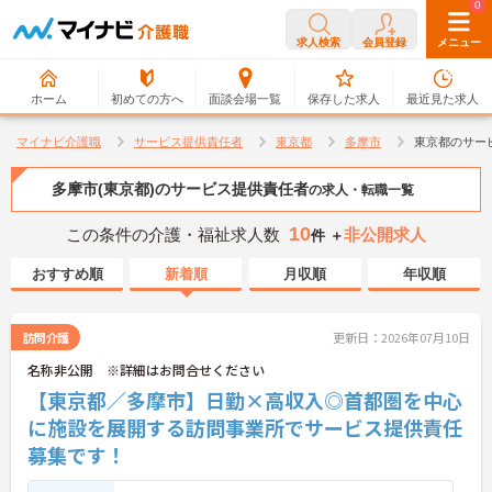
0
0
求人検索
会員登録
メニュー
ホーム
初めての方へ
面談会場一覧
保存した求人
最近見た求人
マイナビ介護職
サービス提供責任者
東京都
多摩市
東京都のサー
多摩市(東京都)のサービス提供責任者
の求人・転職一覧
10
この条件の介護・福祉求人数
非公開求人
件 ＋
おすすめ順
新着順
月収順
年収順
訪問介護
更新日：2026年07月10日
名称非公開 ※詳細はお問合せください
【東京都／多摩市】日勤×高収入◎首都圏を中心
に施設を展開する訪問事業所でサービス提供責任
募集です！