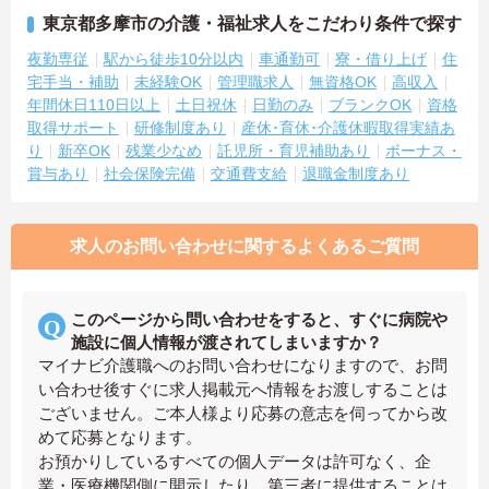
東京都多摩市の介護・福祉求人をこだわり条件で探す
夜勤専従
駅から徒歩10分以内
車通勤可
寮・借り上げ
住
宅手当・補助
未経験OK
管理職求人
無資格OK
高収入
年間休日110日以上
土日祝休
日勤のみ
ブランクOK
資格
取得サポート
研修制度あり
産休･育休･介護休暇取得実績あ
り
新卒OK
残業少なめ
託児所・育児補助あり
ボーナス・
賞与あり
社会保険完備
交通費支給
退職金制度あり
求人のお問い合わせに関するよくあるご質問
このページから問い合わせをすると、すぐに病院や
施設に個人情報が渡されてしまいますか？
マイナビ介護職へのお問い合わせになりますので、お問
い合わせ後すぐに求人掲載元へ情報をお渡しすることは
ございません。ご本人様より応募の意志を伺ってから改
めて応募となります。
お預かりしているすべての個人データは許可なく、企
業・医療機関側に開示したり、第三者に提供することは