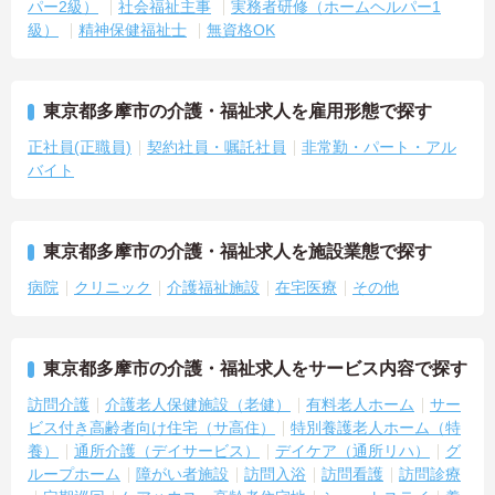
パー2級）
社会福祉主事
実務者研修（ホームヘルパー1
級）
精神保健福祉士
無資格OK
東京都多摩市の介護・福祉求人を雇用形態で探す
正社員(正職員)
契約社員・嘱託社員
非常勤・パート・アル
バイト
東京都多摩市の介護・福祉求人を施設業態で探す
病院
クリニック
介護福祉施設
在宅医療
その他
東京都多摩市の介護・福祉求人をサービス内容で探す
訪問介護
介護老人保健施設（老健）
有料老人ホーム
サー
ビス付き高齢者向け住宅（サ高住）
特別養護老人ホーム（特
養）
通所介護（デイサービス）
デイケア（通所リハ）
グ
ループホーム
障がい者施設
訪問入浴
訪問看護
訪問診療