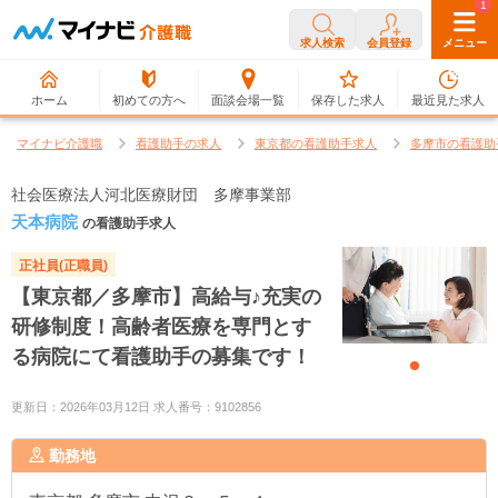
0
1
求人検索
会員登録
メニュー
ホーム
初めての方へ
面談会場一覧
保存した求人
最近見た求人
マイナビ介護職
看護助手の求人
東京都の看護助手求人
多摩市の看護助
社会医療法人河北医療財団 多摩事業部
天本病院
の看護助手求人
正社員(正職員)
【東京都／多摩市】高給与♪充実の
研修制度！高齢者医療を専門とす
る病院にて看護助手の募集です！
更新日：2026年03月12日 求人番号：9102856
勤務地