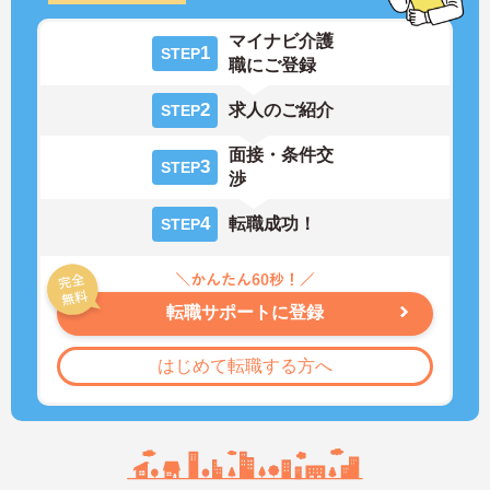
マイナビ介護
1
STEP
職にご登録
2
求人のご紹介
STEP
面接・条件交
3
STEP
渉
4
転職成功！
STEP
転職サポートに登録
はじめて転職する方へ