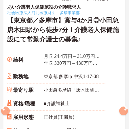
あい介護老人保健施設の介護職求人
社会医療法人河北医療財団 多摩事業部
【東京都／多摩市】賞与4か月◎小田急
唐木田駅から徒歩7分！介護老人保健施
設にて常勤介護士の募集♪
月収 24.4万円～31.0万円程度 ※手当含む
給料
年収 330万円～430万円程度 ※手当賞与含む
勤務地
東京都 多摩市 中沢1-17-38
最寄り駅
小田急多摩線「唐木田駅」徒歩7分
資格/職種
■介護福祉士
雇用形態
正社員(正職員)