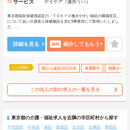
サービス
デイケア（通所リハ）
東京都福祉保健局認定の「ＴＯＫＹＯ働きやすい福祉の職場宣言」
についてあい介護老人保健施設を含む9事業所にて取得いたしまし
た。
残業少なめでワークバライフランスが実現する環境です。
またサポート体制も充実しておりますので、先輩スタッフがしっか
りと相談にのり、サポートしてもらえる環境なので安心です。
詳細を見る
紹介してもらう
無料
ご興味ある方には、面接対策ポイントなど、さらに詳細をお話しい
たしますのでお気軽にご相談ください！
ここに注目！
なめ
住宅手当・補助
駅から徒歩10分以内
託児所・育児補助
車通勤可
日勤のみ
残業少なめ
資格取得サ
この法人の別の求人の一覧を見る
東京都の介護・福祉求人を近隣の市区町村から探す
千代田区
中央区
港区
新宿区
文京区
台東区
墨田区