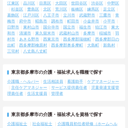
江東区
品川区
目黒区
大田区
世田谷区
渋谷区
中野区
杉並区
豊島区
北区
荒川区
板橋区
練馬区
足立区
葛飾区
江戸川区
八王子市
立川市
武蔵野市
三鷹市
青
梅市
府中市
昭島市
調布市
町田市
小金井市
小平市
日野市
東村山市
国分寺市
国立市
福生市
狛江市
東大
和市
清瀬市
東久留米市
武蔵村山市
多摩市
稲城市
羽
村市
あきる野市
西東京市
西多摩郡瑞穂町
西多摩郡日の
出町
西多摩郡檜原村
西多摩郡奥多摩町
大島町
新島村
三宅村
八丈島八丈町
東京都多摩市の介護・福祉求人を職種で探す
介護職・ヘルパー
生活相談員
看護助手
ケアマネージャー
主任ケアマネジャー
サービス提供責任者
児童発達支援管
理責任者
生活支援員
管理者
東京都多摩市の介護・福祉求人を資格で探す
介護福祉士
社会福祉士
介護職員初任者研修（ホームヘル