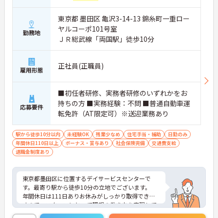
東京都 墨田区 亀沢3-14-13 錦糸町一重ロー
ヤルコーポ101号室
勤務地
ＪＲ総武線「両国駅」徒歩10分
正社員(正職員)
雇用形態
■初任者研修、実務者研修のいずれかをお
持ちの方 ■実務経験：不問 ■普通自動車運
応募要件
転免許（AT限定可）※送迎業務あり
駅から徒歩10分以内
未経験OK
残業少なめ
住宅手当・補助
日勤のみ
年間休日110日以上
ボーナス・賞与あり
社会保険完備
交通費支給
退職金制度あり
東京都墨田区に位置するデイサービスセンターで
す。最寄り駅から徒歩10分の立地でございます。
年間休日は111日ありお休みがしっかり取得できま
すので、スタッフにとって理想の働き方を実現して
います。