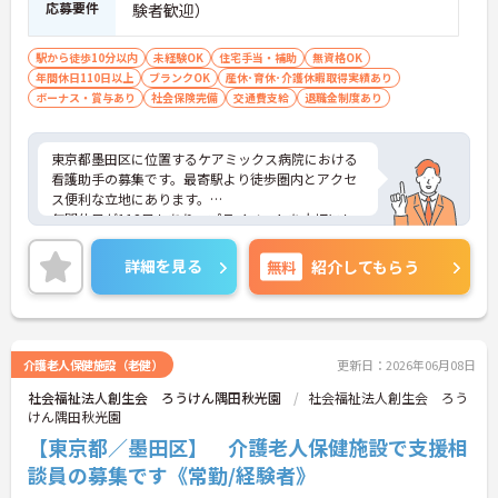
応募要件
験者歓迎）
駅から徒歩10分以内
未経験OK
住宅手当・補助
無資格OK
年間休日110日以上
ブランクOK
産休･育休･介護休暇取得実績あり
ボーナス・賞与あり
社会保険完備
交通費支給
退職金制度あり
東京都墨田区に位置するケアミックス病院における
看護助手の募集です。最寄駅より徒歩圏内とアクセ
ス便利な立地にあります。
年間休日が112日もあり、プライベートを大切にし
ながらご勤務いただけます。
ご興味のある方には、面接対策ポイントなど、さら
詳細を見る
無料
紹介してもらう
に詳細をお話しいたしますのでお気軽にご相談くだ
さい！
介護老人保健施設（老健）
更新日：2026年06月08日
社会福祉法人創生会 ろうけん隅田秋光園
社会福祉法人創生会 ろう
けん隅田秋光園
【東京都／墨田区】 介護老人保健施設で支援相
談員の募集です《常勤/経験者》