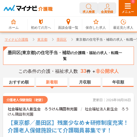
0
0
求人検索
会員登録
メニュー
ホーム
初めての方へ
面談会場一覧
保存した求人
最近見た求人
マイナビ介護職
東京都
墨田区
東京都の住宅手当・補助の求人・転職一
墨田区(東京都)の住宅手当・補助
の介護職・福祉の求人・転職一
覧
33
この条件の介護・福祉求人数
非公開求人
件 ＋
おすすめ順
新着順
月収順
年収順
介護老人保健施設（老健）
更新日：2026年08月06日
社会福祉法人創生会 ろうけん隅田秋光園
社会福祉法人創生会 ろう
けん隅田秋光園
【東京都／墨田区】残業少なめ★研修制度充実！
介護老人保健施設にて介護職員募集です！