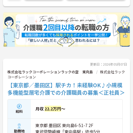
更新日：2026年05月07日
株式会社ラックコーポレーションラックの空 東向島
株式会社ラック
コーポレーション
【東京都／墨田区】駅チカ！未経験OK♪小規模
多機能型居宅介護での介護職員の募集＜正社員＞
月収
22.2万円
～
給料
東京都 墨田区 東向島6-51-7 2F
勤務地
東武伊勢崎線「東向島駅」徒歩5分