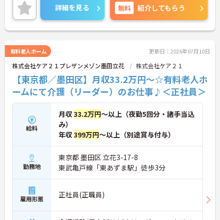
ご興味のある方には、面接対策ポイントなど、さら
詳細を見る
無料
紹介してもらう
に詳細をお話しいたしますのでお気軽にご相談くだ
さい！
有料老人ホーム
更新日：2026年07月10日
株式会社ケア２１プレザンメゾン墨田立花
株式会社ケア２１
【東京都／墨田区】月収33.2万円～☆有料老人ホ
ームにて介護（リーダー）のお仕事♪＜正社員＞
月収
33.2万円
～以上（夜勤5回分・諸手当込
み）
給料
年収
399万円
～以上（別途賞与付与）
東京都 墨田区 立花3-17-8
勤務地
東武亀戸線「東あずま駅」徒歩3分
正社員(正職員)
雇用形態