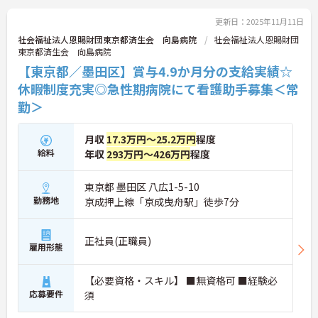
ご興味ある方には、面接対策ポイントなど、さらに
詳細をお話しいたしますのでお気軽にご相談くださ
更新日：2025年11月11日
い。
社会福祉法人恩賜財団東京都済生会 向島病院
社会福祉法人恩賜財団
東京都済生会 向島病院
【東京都／墨田区】賞与4.9か月分の支給実績☆
休暇制度充実◎急性期病院にて看護助手募集＜常
勤＞
月収
17.3万円～25.2万円
程度
給料
年収
293万円～426万円
程度
東京都 墨田区 八広1-5-10
勤務地
京成押上線「京成曳舟駅」徒歩7分
正社員(正職員)
雇用形態
【必要資格・スキル】 ■無資格可 ■経験必
応募要件
須