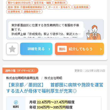
駅から徒歩10分以内
住宅手当・補助
無資格OK
産休･育休･介護休暇取得実績あり
ボーナス・賞与あり
社会保険完備
交通費支給
退職金制度あり
東京都墨田区に位置する急性期病院にて看護助手募
集です。
京成押上線「京成曳舟」駅より徒歩7分、東武スカ
イツリー線「曳舟」駅より徒歩9分と、毎日の通勤
に便利な駅チカ立地です。
ご興味のある方には、面接対策ポイントなど、さら
詳細を見る
無料
紹介してもらう
に詳細をお話いたしますので、お気軽にご相談くだ
さい。
通所介護（デイサービス）
更新日：2025年10月15日
株式会社明昭向島明生苑
株式会社明昭
【東京都／墨田区】 首都圏に病院や施設を運営
する法人が母体で福利厚生が充実◎
月収
22.6万円～27.4万円
程度
給料
年収
334万円～385万円
程度