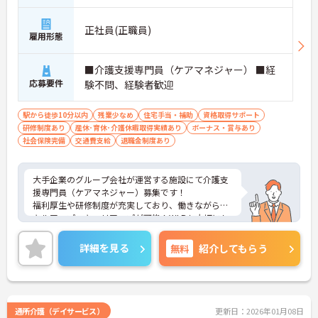
正社員(正職員)
雇用形態
■介護支援専門員（ケアマネジャー） ■経
応募要件
験不問、経験者歓迎
駅から徒歩10分以内
残業少なめ
住宅手当・補助
資格取得サポート
研修制度あり
産休･育休･介護休暇取得実績あり
ボーナス・賞与あり
社会保険完備
交通費支給
退職金制度あり
大手企業のグループ会社が運営する施設にて介護支
援専門員（ケアマネジャー）募集です！
福利厚生や研修制度が充実しており、働きながらス
キルアップ・キャリアップが可能！WLBも大切にし
ていますので、長く働きやすい環境が整っていま
す。
詳細を見る
無料
紹介してもらう
ご興味ある方には、面接対策ポイントなど、さらに
詳細をお話しいたしますのでお気軽にご相談くださ
い！
通所介護（デイサービス）
更新日：2026年01月08日