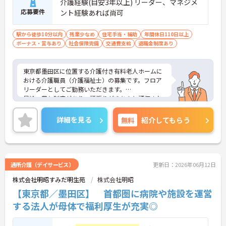
介護経験(目安3年以上) リーダー、マネジメ
応募要件
ント経験あれば尚可
駅から徒歩10分以内
残業少なめ
住宅手当・補助
年間休日110日以上
ボーナス・賞与あり
社会保険完備
交通費支給
退職金制度あり
東京都墨田区に位置する介護付き有料老人ホームに
おける介護職員（介護福祉士）の募集です。フロア
リーダーとしてご勤務いただきます。
昇給・賞与制度があり、頑張りがきちんと評価され
る環境です。また、福利厚生が充実しています。働
きやすい環境が整っており、安心して長くご勤務い
詳細を見る
無料
紹介してもらう
ただけます。
ご興味のある方には、面接対策ポイントなど、さら
に詳細をご案内しますのでお気軽にご相談くださ
い！
通所介護（デイサービス）
更新日：2026年06月12日
株式会社明昭すみだ明生苑
株式会社明昭
【東京都／墨田区】 首都圏に病院や施設を運営
する法人が母体で福利厚生が充実◎