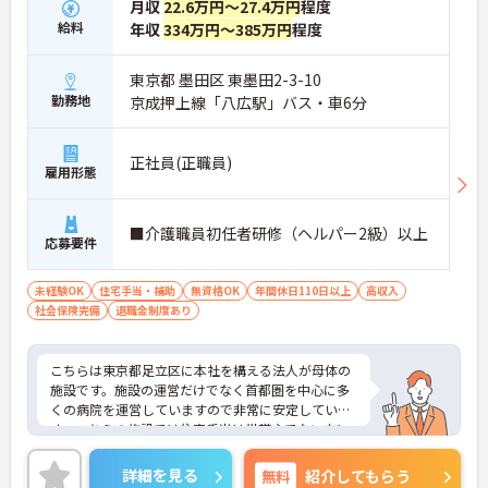
月収
22.6万円～27.4万円
程度
給料
年収
334万円～385万円
程度
東京都 墨田区 東墨田2-3-10
勤務地
京成押上線「八広駅」バス・車6分
正社員(正職員)
雇用形態
■介護職員初任者研修（ヘルパー2級）以上
応募要件
未経験OK
住宅手当・補助
無資格OK
年間休日110日以上
高収入
社会保険完備
退職金制度あり
こちらは東京都足立区に本社を構える法人が母体の
施設です。施設の運営だけでなく首都圏を中心に多
くの病院を運営していますので非常に安定していま
す。こちらの施設では住宅手当は世帯主でない方に
も支給され、家族手当はお子様が18歳になるまで支
給されます。また、首都圏にある同系列の病院を受
詳細を見る
無料
紹介してもらう
診した際は医療費減免制度が利用できます◎このよ