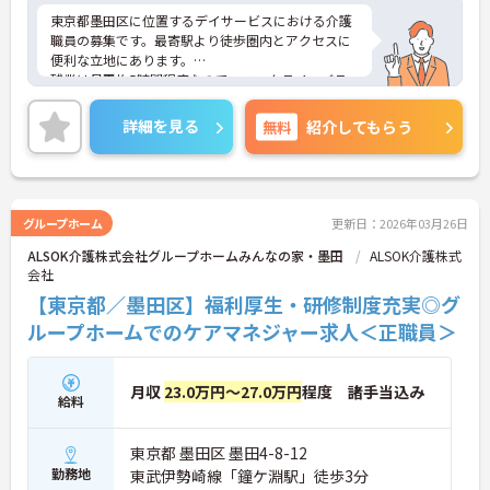
東京都墨田区に位置するデイサービスにおける介護
職員の募集です。最寄駅より徒歩圏内とアクセスに
便利な立地にあります。
残業は月平均5時間程度なので、ワークライフバラ
ンスを保ちながらご勤務いただけます。ご利用者一
人ひとりに寄り添った介護サービスの提供を行って
詳細を見る
無料
紹介してもらう
いただける方を募集しています。
ご興味のある方には、面接対策ポイントなど、さら
に詳細をお話しいたしますのでお気軽にご相談くだ
さい！
グループホーム
更新日：2026年03月26日
ALSOK介護株式会社グループホームみんなの家・墨田
ALSOK介護株式
会社
【東京都／墨田区】福利厚生・研修制度充実◎グ
ループホームでのケアマネジャー求人＜正職員＞
月収
23.0万円～27.0万円
程度 諸手当込み
給料
東京都 墨田区 墨田4-8-12
勤務地
東武伊勢崎線「鐘ケ淵駅」徒歩3分