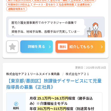
境です
年間休日110日以上
ボーナス・賞与あり
社会保険完備
交通費支給
・年間休日111日以上・シフトは柔軟に対応してお
退職金制度あり
り、有給と組み合わせて海外旅行に行くスタッフも
いる職場です
・インカム導入によりスタッフ間のフリーハンド連
居宅介護支援事業所でのケアマネジャーの募集で
絡・情報共有が可能、また、睡眠センサー・アレク
す。
サ等IoT機器を活用し、業務効率化と質の高いケアを
資格手当、地域手当等、各種手当が充実しています
両立しています
◎
・従業員満足度調査を定期実施し、スタッフの声を
年間休日が110日以上ございますので、プライベー
制度に反映する文化があります
トとの両立が取りやすい環境です♪
詳細を見る
無料
紹介してもらう
・エリアマネージャー・社長が定期的にホームを周
ご興味のある方には、面接対策ポイントなど、さら
り、スタッフと直接意見交換をしています
に詳細をお話しいたしますのでお気軽にご相談くだ
【育児・家庭との両立を本気でサポートしている職
さい！
場です】
・育休取得率100%・育休後就業復帰率100%と、育
更新日：2026年05月16日
児と仕事を両立できる体制が整っています
株式会社ケア２１リールスメイト東向島
株式会社ケア２１
・育児短時間勤務が小学4年生まで利用でき、法令よ
り長い期間サポートを受けることができます
【東京都/墨田区】放課後デイサービスにて児童
・「くるみん」「えるぼし」「トモニン」の3つの
指導員の募集《正社員》
厚生労働省認定を取得しており、ライフステージに
合わせた長期就業が実現できる職場です
月収
25.1万円～26.3万円
程度（諸手当込
み）※介護福祉士モデル
給料
年収
301万円～315万円
程度（別途賞与付