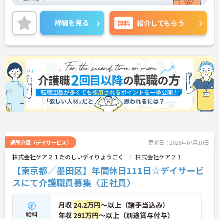
職場です。
入社後3ヶ月はしっかりとOJTがあり、安心してご就
業いただけます。
詳細を見る
無料
紹介してもらう
残業少なめ、メリハリを付けて働くスタッフが多
く、ワークライフバランスも大切にしていただけま
す。
ご興味ある方には、面接のポイントなど、さらに詳
細をお話致しますのでお気軽にご相談ください。
通所介護（デイサービス）
更新日：2026年07月10日
株式会社ケア２１たのしいデイりょうごく
株式会社ケア２１
【東京都／墨田区】年間休日111日☆デイサービ
スにて介護職員募集〈正社員〉
月収
24.2万円
～以上（諸手当込み）
給料
年収
291万円
～以上（別途賞与付与）