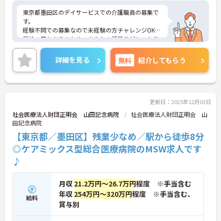
東京都墨田区のデイサービスでの介護職員の募集で
す。
経験不問での募集なので未経験の方チャレンジOK！
昇給・賞与ありのため、あなたの頑張りがしっかり
評価されます。
ご興味のある方は、面接のポイントをお伝えします
詳細を見る
無料
紹介してもらう
のでお気軽にお問い合せください。
更新日：2025年12月03日
社会医療法人財団正明会 山田記念病院
社会医療法人財団正明会 山
田記念病院
【東京都／墨田区】残業少なめ／駅から徒歩8分
◎ケアミックス型総合医療病院のMSW求人です
♪
月収
21.2万円～26.7万円
程度 ※手当含む
年収
254万円～320万円
程度 ※手当含む、
給料
賞与別