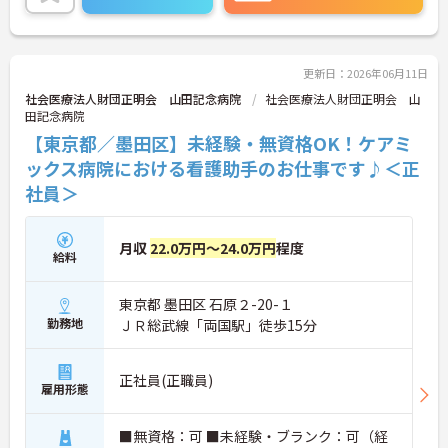
うに母体が安定しているからならではの充実した福
利厚生が魅力です。ご興味のある方には面接のポイ
ントや求人情報の詳細などをお話させていただきま
すのでお気軽にお問い合わせくださいませ。
更新日：2026年06月11日
社会医療法人財団正明会 山田記念病院
社会医療法人財団正明会 山
田記念病院
【東京都／墨田区】未経験・無資格OK！ケアミ
ックス病院における看護助手のお仕事です♪＜正
社員＞
月収
22.0万円～24.0万円
程度
給料
東京都 墨田区 石原２-20-１
勤務地
ＪＲ総武線「両国駅」徒歩15分
正社員(正職員)
雇用形態
■無資格：可 ■未経験・ブランク：可（経