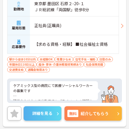
東京都 墨田区 石原２-20-１
勤務地
ＪＲ総武線「両国駅」徒歩8分
正社員(正職員)
雇用形態
【求める資格・経験】 ■社会福祉士資格
応募要件
駅から徒歩10分以内
未経験OK
残業少なめ
住宅手当・補助
日勤のみ
年間休日110日以上
産休･育休･介護休暇取得実績あり
社会保険完備
交通費支給
退職金制度あり
ケアミックス型の病院にて医療ソーシャルワーカー
の募集です
残業少なめなので出勤日でもプライベートの時間を
確保して頂けます◎
詳細を見る
無料
紹介してもらう
また最寄り駅より徒歩8分と好立地にあるので、通
勤のストレスが少ないのも嬉しいポイントです♪