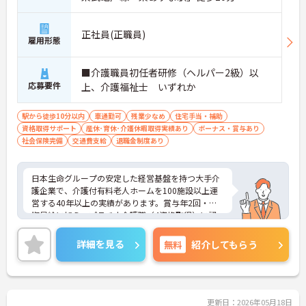
正社員(正職員)
雇用形態
■介護職員初任者研修（ヘルパー2級）以
応募要件
上、介護福祉士 いずれか
駅から徒歩10分以内
車通勤可
残業少なめ
住宅手当・補助
資格取得サポート
産休･育休･介護休暇取得実績あり
ボーナス・賞与あり
社会保険完備
交通費支給
退職金制度あり
日本生命グループの安定した経営基盤を持つ大手介
護企業で、介護付有料老人ホームを100施設以上運
営する40年以上の実績があります。賞与年2回・定
期昇給に加え、プラチナ介護職（4資格取得）に認
定されると月38,000円の手当が加算され、スキルが
収入に直結する仕組みが整っています。年間休日11
詳細を見る
無料
紹介してもらう
1日以上・残業月平均4.3時間と働きやすく、育休取
得率100%・育児短時間勤務（小学4年生まで）・有
給取得実績14日と、家庭との両立を長期的にサポー
トする制度も充実しています。入社導入研修・昇格
時研修・技術向上研修など段階別の研修体制と資格
更新日：2026年05月18日