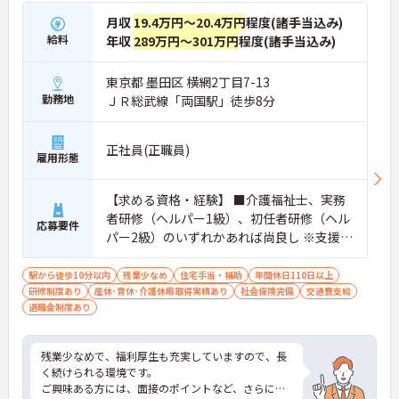
月収
19.4万円～20.4万円
程度(諸手当込み)
給料
年収
289万円～301万円
程度(諸手当込み)
東京都 墨田区 横網2丁目7-13
勤務地
ＪＲ総武線「両国駅」徒歩8分
正社員(正職員)
雇用形態
【求める資格・経験】 ■介護福祉士、実務
者研修（ヘルパー1級）、初任者研修（ヘル
応募要件
パー2級）のいずれかあれば尚良し ※支援相
談員業務経験者 ■普通自動車免許(AT限定
可)
駅から徒歩10分以内
残業少なめ
住宅手当・補助
年間休日110日以上
研修制度あり
産休･育休･介護休暇取得実績あり
社会保険完備
交通費支給
退職金制度あり
残業少なめで、福利厚生も充実していますので、長
く続けられる環境です。
ご興味ある方には、面接のポイントなど、さらに詳