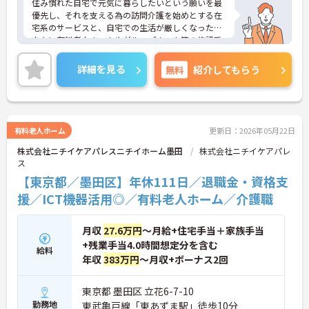
住み慣れた自宅で元気に暮らしたいという願いを最
優先し、それを支える為の訪問介護を始めとする在
宅系のサービスと、自宅での生活が厳しくなった
方々に有料老人ホームやグループホーム等の施設系
サービスを展開する大手法人です。充実した研修制
度があり、長く安心してご就業いただけます。
詳細を見る
無料
紹介してもらう
ご興味のある方は是非お気軽にお問い合わせくださ
い。
有料老人ホーム
更新日：2026年05月22日
株式会社ニチイケアパレスニチイホーム墨田
株式会社ニチイケアパレ
ス
【東京都／墨田区】年休111日／退職金・資格支
援／ICT機器活用◎／有料老人ホーム／介護職
月収
27.6万円
～月給+住宅手当＋家族手当
+残業手当4.0時間想定分を含む
給料
年収
383万円
～月収+ボーナス2回
東京都 墨田区 立花6-7-10
勤務地
東武亀戸線「東あずま駅」徒歩10分