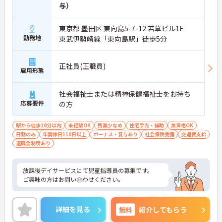
与）
東京都 墨田区 東向島5-7-12 若草ビル1F
勤務地
東武伊勢崎線「東向島駅」徒歩5分
正社員(正職員)
雇用形態
社会福祉士または精神保健福祉士をお持ち
応募要件
の方
駅から徒歩10分以内
未経験OK
残業少なめ
住宅手当・補助
無資格OK
日勤のみ
年間休日110日以上
ボーナス・賞与あり
社会保険完備
交通費支給
退職金制度あり
放課後デイサービスにて児童指導員の募集です。
ご興味の方はお問い合わせください。
詳細を見る
無料
紹介してもらう