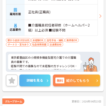
正社員(正職員)
雇用形態
■介護職員初任者研修（ホームヘルパー2
応募要件
級）以上必須 ■経験不問
駅から徒歩10分以内
未経験OK
住宅手当・補助
無資格OK
ボーナス・賞与あり
社会保険完備
交通費支給
東京都墨田区の小規模多機能型居宅介護での介護職
員の募集です。
経験不問での募集なので未経験の方チャレンジOK！
昇給・賞与ありのため、あなたの頑張りがしっかり
評価されます。
ご興味のある方は、面接のポイントをお伝えします
詳細を見る
無料
紹介してもらう
のでお気軽にお問い合せください。
グループホーム
更新日：2026年04月23日