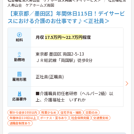
人寿山会 ケアホームズ両国
【東京都／墨田区】年間休日115日！デイサービ
スにおける介護のお仕事です♪＜正社員＞
月収
17.5万円～22.7万円
程度
給料
東京都 墨田区 両国2-5-13
勤務地
ＪＲ総武線「両国駅」徒歩8分
正社員(正職員)
雇用形態
■介護職員初任者研修（ヘルパー2級）以
応募要件
上、介護福祉士 いずれか
駅から徒歩10分以内
残業少なめ
住宅手当・補助
日勤のみ
年間休日110日以上
ボーナス・賞与あり
社会保険完備
交通費支給
退職金制度あり