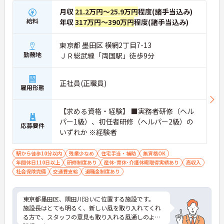
月収
21.2万円～25.9万円
程度(諸手当込み)
給料
年収
317万円～390万円
程度(諸手当込み)
東京都 墨田区 横網2丁目7-13
勤務地
ＪＲ総武線「両国駅」徒歩9分
正社員(正職員)
雇用形態
【求める資格・経験】 ■実務者研修（ヘル
パー1級）、初任者研修（ヘルパー2級）の
応募要件
いずれか ※経験者
駅から徒歩10分以内
残業少なめ
住宅手当・補助
無資格OK
年間休日110日以上
研修制度あり
産休･育休･介護休暇取得実績あり
高収入
社会保険完備
交通費支給
退職金制度あり
東京都墨田区、隅田川沿いに位置する施設です。
施設長はとても明るく、新しい風を取り入れてくれ
る方で、スタッフの意見も取り入れる風通しのより