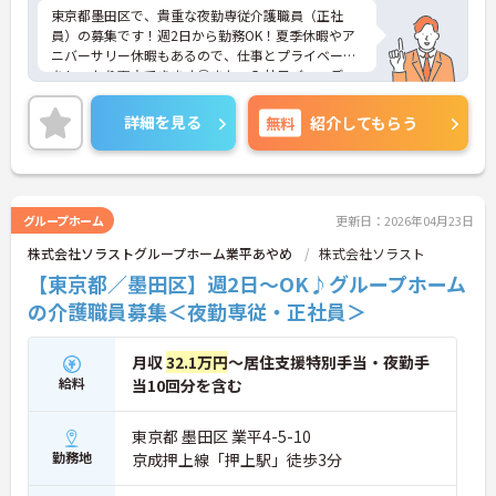
東京都墨田区で、貴重な夜勤専従介護職員（正社
員）の募集です！週2日から勤務OK！夏季休暇やア
ニバーサリー休暇もあるので、仕事とプライベート
をしっかり両立できます◎また、入社日バースデー
手当やホテルなどの会員割引など、福利厚生が充実
しているのも嬉しいポイント♪ご興味のある方は面
詳細を見る
無料
紹介してもらう
接ポイントをお伝えしますので、お気軽にご連絡く
ださい！
グループホーム
更新日：2026年04月23日
株式会社ソラストグループホーム業平あやめ
株式会社ソラスト
【東京都／墨田区】週2日～OK♪グループホーム
の介護職員募集＜夜勤専従・正社員＞
月収
32.1万円
～居住支援特別手当・夜勤手
給料
当10回分を含む
東京都 墨田区 業平4-5-10
勤務地
京成押上線「押上駅」徒歩3分