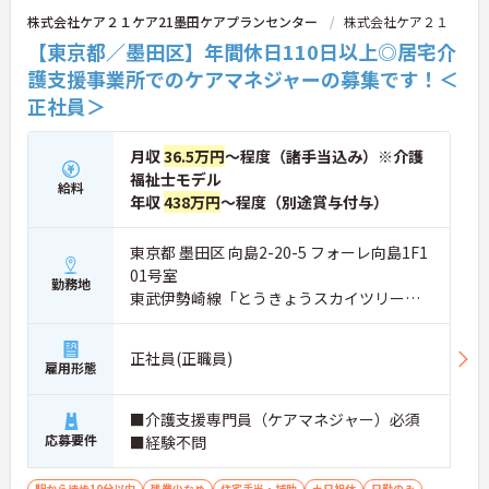
取得支援が整っており、介護福祉士国家試験対策講
株式会社ケア２１ケア21墨田ケアプランセンター
株式会社ケア２１
座やケアマネ対策講座も自社開講しています。多職
【東京都／墨田区】年間休日110日以上◎居宅介
種チームケアの中で専門性を高めながら、ケアマネ
ジャーや生活相談員へのキャリアアップも実現でき
護支援事業所でのケアマネジャーの募集です！＜
る職場です。
正社員＞
★おすすめPOINT★
【日本生命グループの大手企業・成長ができる環境
月収
36.5万円
～程度（諸手当込み）※介護
です】
福祉士モデル
給料
・日本生命グループを親会社に持つ大手介護企業
年収
438万円
～程度（別途賞与付与）
で、100施設以上を運営する安定した経営基盤があ
ります
・介護福祉士を取得すると資格手当がプラスされ、
東京都 墨田区 向島2-20-5 フォーレ向島1F1
プラチナ介護職（4資格）に認定されると月38,000
01号室
勤務地
円の手当が加算される仕組みが整っています
東武伊勢崎線「とうきょうスカイツリー
・介護福祉士国家試験対策講座・認知症ケア専門士
駅」徒歩10分
対策・ケアマネジャー対策など、資格取得支援講座
を自社開講しており、資格保有率99.8%の実績があ
正社員(正職員)
ります
雇用形態
【残業月4.3時間、給与と働きやすさを両立している
職場です】
■介護支援専門員（ケアマネジャー）必須
・賞与年2回・定期昇給、夜勤手当・家族手当・住
応募要件
■経験不問
宅手当など各種手当が充実しています
・残業は月平均4.3時間と業界水準を大きく下回って
おり、有給休暇取得実績14日と休みも取りやすい環
駅から徒歩10分以内
残業少なめ
住宅手当・補助
土日祝休
日勤のみ