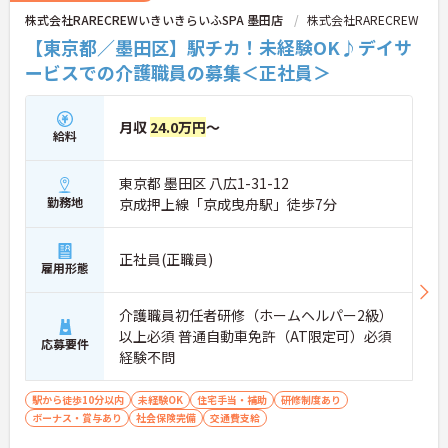
株式会社RARECREWいきいきらいふSPA 墨田店
株式会社RARECREW
【東京都／墨田区】駅チカ！未経験OK♪デイサ
ービスでの介護職員の募集＜正社員＞
月収
24.0万円
～
給料
東京都 墨田区 八広1-31-12
勤務地
京成押上線「京成曳舟駅」徒歩7分
正社員(正職員)
雇用形態
介護職員初任者研修（ホームヘルパー2級）
以上必須 普通自動車免許（AT限定可）必須
応募要件
経験不問
駅から徒歩10分以内
未経験OK
住宅手当・補助
研修制度あり
ボーナス・賞与あり
社会保険完備
交通費支給