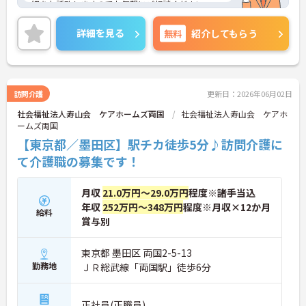
細をお話致しますのでお気軽にご相談ください。
詳細を見る
無料
紹介してもらう
訪問介護
更新日：2026年06月02日
社会福祉法人寿山会 ケアホームズ両国
社会福祉法人寿山会 ケアホ
ームズ両国
【東京都／墨田区】駅チカ徒歩5分♪訪問介護に
て介護職の募集です！
月収
21.0万円～29.0万円
程度※諸手当込
年収
252万円～348万円
程度※月収×12か月
給料
賞与別
東京都 墨田区 両国2-5-13
勤務地
ＪＲ総武線「両国駅」徒歩6分
正社員(正職員)