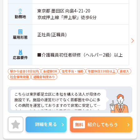
東京都 墨田区 向島4-21-20
勤務地
京成押上線「押上駅」徒歩6分
正社員(正職員)
雇用形態
■介護職員初任者研修（ヘルパー2級）以上
応募要件
駅から徒歩10分以内
未経験OK
住宅手当・補助
年間休日110日以上
高収入
社会保険完備
退職金制度あり
こちらは東京都足立区に本社を構える法人が母体の
施設です。施設の運営だけでなく首都圏を中心に多
くの病院を運営しておりますので非常に安定してい
ます。こちらの施設では住宅手当は世帯主でない方
にも支給され、家族手当はお子様が18歳になるまで
支給されます。また、首都圏にある同系列の病院を
詳細を見る
無料
紹介してもらう
受診した際は医療費減免制度が利用できます◎この
ように母体が安定しているからならではの充実した
福利厚生が魅力です。ご興味のある方には面接のポ