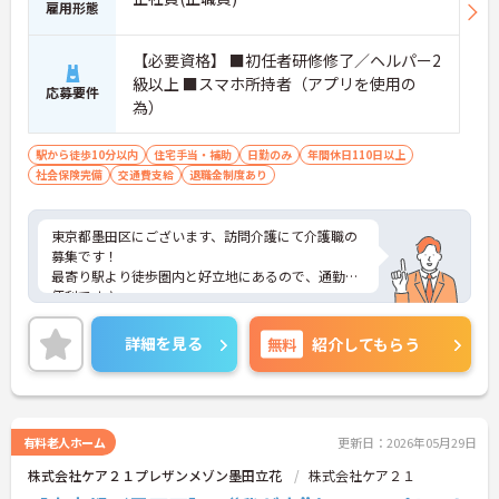
雇用形態
【必要資格】 ■初任者研修修了／ヘルパー2
級以上 ■スマホ所持者（アプリを使用の
応募要件
為）
駅から徒歩10分以内
住宅手当・補助
日勤のみ
年間休日110日以上
社会保険完備
交通費支給
退職金制度あり
東京都墨田区にございます、訪問介護にて介護職の
募集です！
最寄り駅より徒歩圏内と好立地にあるので、通勤に
便利です♪
また住宅手当や資格手当など、各種手当や福利厚生
も充実しているので、安心して長く働くことが出来
詳細を見る
無料
紹介してもらう
る環境が整っていますよ★
ご興味のある方は、マイナビ介護職までお問い合わ
せください。
有料老人ホーム
更新日：2026年05月29日
株式会社ケア２１プレザンメゾン墨田立花
株式会社ケア２１