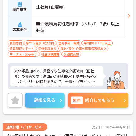
正社員(正職員)
雇用形態
■介護職員初任者研修（ヘルパー2級）以上
応募要件
必須
夜勤専従
駅から徒歩10分以内
住宅手当・補助
年間休日110日以上
資格取得サポート
研修制度あり
産休･育休･介護休暇取得実績あり
ボーナス・賞与あり
社会保険完備
交通費支給
東京都墨田区で、貴重な夜勤専従介護職員（正社
員）の募集です！週2日から勤務OK！夏季休暇やア
ニバーサリー休暇もあるので、仕事とプライベート
をしっかり両立できます◎また、入社日バースデー
手当やホテルなどの会員割引など、福利厚生が充実
しているのも嬉しいポイント♪ご興味のある方は面
詳細を見る
無料
紹介してもらう
接ポイントをお伝えしますので、お気軽にご連絡く
ださい！
通所介護（デイサービス）
更新日：2026年04月01日
社会福祉法人寿山会 ケアホームズ両国＜デイサービス＞
社会福祉法