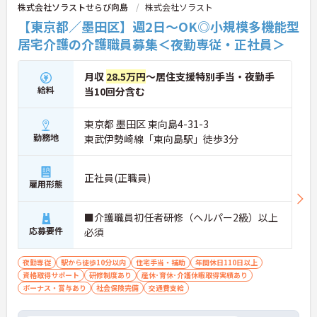
株式会社ソラストせらび向島
株式会社ソラスト
【東京都／墨田区】週2日～OK◎小規模多機能型
居宅介護の介護職員募集＜夜勤専従・正社員＞
月収
28.5万円
～居住支援特別手当・夜勤手
給料
当10回分含む
東京都 墨田区 東向島4-31-3
勤務地
東武伊勢崎線「東向島駅」徒歩3分
正社員(正職員)
雇用形態
■介護職員初任者研修（ヘルパー2級）以上
応募要件
必須
夜勤専従
駅から徒歩10分以内
住宅手当・補助
年間休日110日以上
資格取得サポート
研修制度あり
産休･育休･介護休暇取得実績あり
ボーナス・賞与あり
社会保険完備
交通費支給