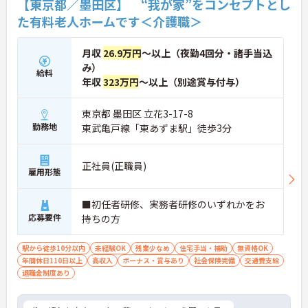
【東京都／墨田区】 “我が家”をコンセプトとし
た有料老人ホームです＜介護職＞
月収
26.9万円
～以上（夜勤4回分・諸手当込
み）
給料
年収
323万円
～以上（別途賞与付与）
東京都 墨田区 立花3-17-8
勤務地
東武亀戸線「東あずま駅」徒歩3分
正社員(正職員)
雇用形態
■初任者研修、実務者研修のいずれかをお
応募要件
持ちの方
駅から徒歩10分以内
未経験OK
残業少なめ
住宅手当・補助
無資格OK
年間休日110日以上
高収入
ボーナス・賞与あり
社会保険完備
交通費支給
退職金制度あり