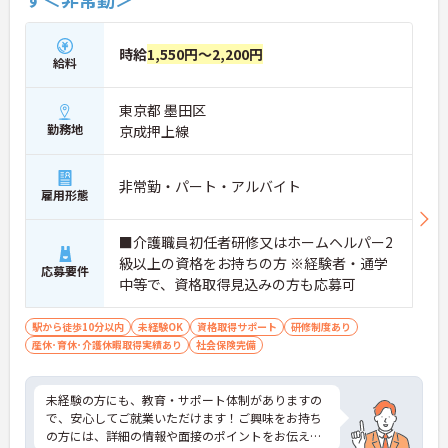
時給
1,550円～2,200円
給料
東京都 墨田区
勤務地
京成押上線
非常勤・パート・アルバイト
雇用形態
■介護職員初任者研修又はホームヘルパー2
級以上の資格をお持ちの方 ※経験者・通学
応募要件
中等で、資格取得見込みの方も応募可
駅から徒歩10分以内
未経験OK
資格取得サポート
研修制度あり
産休･育休･介護休暇取得実績あり
社会保険完備
未経験の方にも、教育・サポート体制がありますの
で、安心してご就業いただけます！ご興味をお持ち
の方には、詳細の情報や面接のポイントをお伝えし