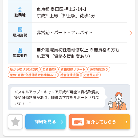
東京都 墨田区 押上2-14-1
勤務地
京成押上線「押上駅」徒歩4分
非常勤・パート・アルバイト
雇用形態
■介護職員初任者研修以上 ※無資格の方も
応募要件
応募可（資格支援制度あり）
駅から徒歩10分以内
無資格OK
資格取得サポート
研修制度あり
産休･育休･介護休暇取得実績あり
社会保険完備
交通費支給
＜スキルアップ・キャリア形成が可能＞資格取得支
援や研修制度があり、職員の学びをサポートされて
います！
＜夜勤なしの日勤勤務＞生活リズムを整えながら無
詳細を見る
無料
紹介してもらう
理なく働けます。