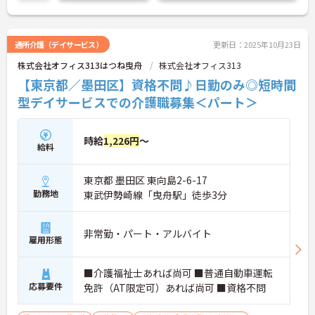
たしますのでお気軽にご相談ください！
通所介護（デイサービス）
更新日：2025年10月23日
株式会社オフィス313はつね曳舟
株式会社オフィス313
【東京都／墨田区】資格不問♪日勤のみ◎短時間
型デイサービスでの介護職募集＜パート＞
時給
1,226円
～
給料
東京都 墨田区 東向島2-6-17
勤務地
東武伊勢崎線「曳舟駅」徒歩3分
非常勤・パート・アルバイト
雇用形態
■介護福祉士あれば尚可 ■普通自動車運転
応募要件
免許（AT限定可）あれば尚可 ■資格不問