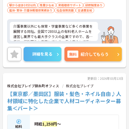
駅から徒歩10分以内
残業少なめ
資格取得サポート
研修制度あり
産休･育休･介護休暇取得実績あり
社会保険完備
交通費支給
介護事業以外にも保育・学童事業など多くの事業を
展開する同社。全国で280以上の有料老人ホームを
運営し業界でも最大手クラスの企業ですので、各種
手当、福利厚生も充実しており、長く安心して働い
ていただける環境です。ご興味ある方には、面接対
策ポイントなど、さらに詳細をお話しいたしますの
詳細を見る
無料
紹介してもらう
でお気軽にご相談ください。
更新日：2026年03月13日
株式会社ブレイブ錦糸町オフィス
株式会社ブレイブ
【東京都／墨田区】服装・髪色・ネイル自由♪人
材領域に特化した企業で人材コーディネーター募
集＜パート＞
時給
1,250円
～
給料