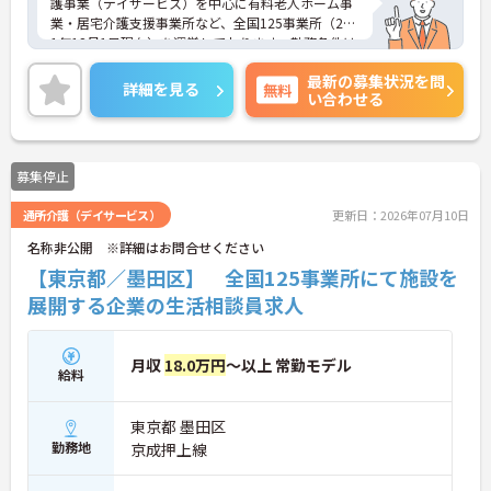
護事業（デイサービス）を中心に有料老人ホーム事
業・居宅介護支援事業所など、全国125事業所（201
1年12月1日現在）を運営しております。勤務条件は
日勤のみで残業はありませんので、仕事とプライベ
最新の募集状況を問
ートが両立できる環境があります。また、ブランク
詳細を見る
無料
い合わせる
のある方でも、研修制度が充実しておりますので、
安心してお仕事をスタートして頂けます。
ご興味ある方には、面接対策ポイントなど、さらに
詳細をお話しいたしますのでお気軽にご相談くださ
募集停止
い。
通所介護（デイサービス）
更新日：2026年07月10日
名称非公開 ※詳細はお問合せください
【東京都／墨田区】 全国125事業所にて施設を
展開する企業の生活相談員求人
月収
18.0万円
～以上 常勤モデル
給料
東京都 墨田区
勤務地
京成押上線