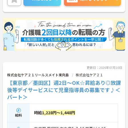
詳細をお話いたしますので、お気軽にご相談くださ
い。
更新日：2026年07月10日
株式会社ケア２１リールスメイト東向島
株式会社ケア２１
【東京都／墨田区】週2日～OK☆昇給あり◎放課
後等デイサービスにて児童指導員の募集です♪＜
パート＞
時給
1,228円～1,448円
給料