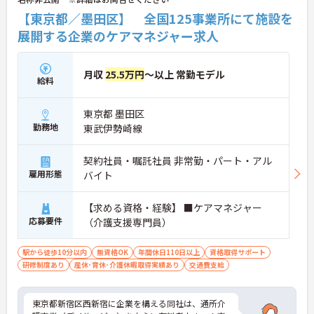
【東京都／墨田区】 全国125事業所にて施設を
展開する企業のケアマネジャー求人
月収
25.5万円
～以上 常勤モデル
給料
東京都 墨田区
勤務地
東武伊勢崎線
契約社員・嘱託社員 非常勤・パート・アル
雇用形態
バイト
【求める資格・経験】 ■ケアマネジャー
応募要件
（介護支援専門員）
駅から徒歩10分以内
無資格OK
年間休日110日以上
資格取得サポート
研修制度あり
産休･育休･介護休暇取得実績あり
交通費支給
東京都新宿区西新宿に企業を構える同社は、通所介