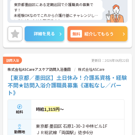
東京都墨田区にある定期巡回で介護職員の募集で
す！
未経験OKなのでこれから介護行基にチャレンジした
い方にピッタリな職場です♪
週3日～勤務OKなのでライフスタイルに合わせた働
き方ができます！
詳細を見る
無料
紹介してもらう
ご興味ある方は面接ポイントをお伝えしますので、
お気軽にご連絡ください。
訪問入浴
更新日：2026年06月22日
株式会社ASCareアスケア訪問入浴墨田
株式会社ASCare
【東京都／墨田区】土日休み！介護系資格・経験
不問★訪問入浴介護職員募集《運転なし／パー
ト》
時給
1,315円
～
給料
東京都 墨田区 石原1-30-3 中林ビル1F
勤務地
ＪＲ総武線「両国駅」徒歩6分