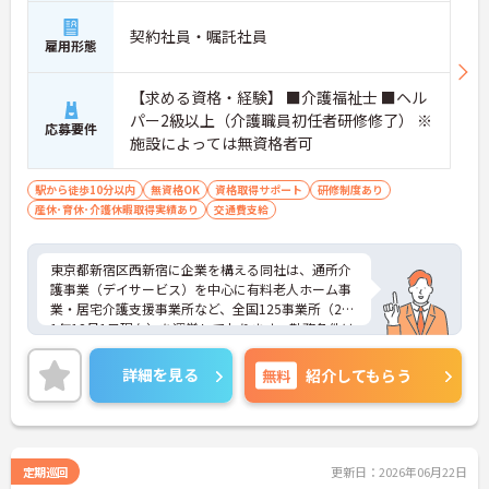
契約社員・嘱託社員
雇用形態
【求める資格・経験】 ■介護福祉士 ■ヘル
パー2級以上（介護職員初任者研修修了） ※
応募要件
施設によっては無資格者可
駅から徒歩10分以内
無資格OK
資格取得サポート
研修制度あり
産休･育休･介護休暇取得実績あり
交通費支給
東京都新宿区西新宿に企業を構える同社は、通所介
護事業（デイサービス）を中心に有料老人ホーム事
業・居宅介護支援事業所など、全国125事業所（201
1年12月1日現在）を運営しております。勤務条件は
日勤のみで残業はありませんので、仕事とプライベ
ートが両立できる環境があります。また、ブランク
詳細を見る
無料
紹介してもらう
のある方でも、研修制度が充実しておりますので、
安心してお仕事をスタートして頂けます。
ご興味ある方には、面接対策ポイントなど、さらに
詳細をお話しいたしますのでお気軽にご相談くださ
定期巡回
更新日：2026年06月22日
い。