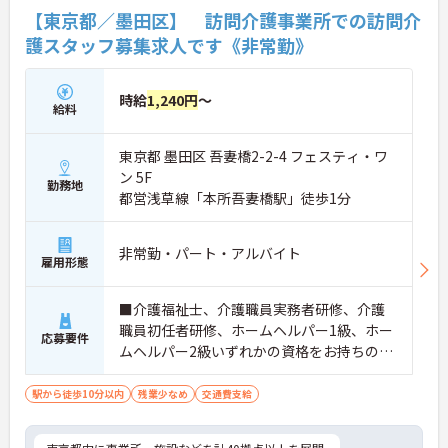
【東京都／墨田区】 訪問介護事業所での訪問介
護スタッフ募集求人です《非常勤》
時給
1,240円
～
給料
東京都 墨田区 吾妻橋2-2-4 フェスティ・ワ
ン 5F
勤務地
都営浅草線「本所吾妻橋駅」徒歩1分
非常勤・パート・アルバイト
雇用形態
■介護福祉士、介護職員実務者研修、介護
職員初任者研修、ホームヘルパー1級、ホー
応募要件
ムヘルパー2級いずれかの資格をお持ちの方
※未経験者応相談
駅から徒歩10分以内
残業少なめ
交通費支給