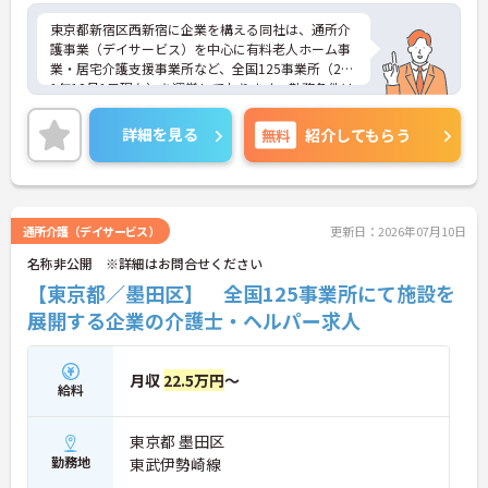
東京都新宿区西新宿に企業を構える同社は、通所介
護事業（デイサービス）を中心に有料老人ホーム事
業・居宅介護支援事業所など、全国125事業所（201
1年12月1日現在）を運営しております。勤務条件は
日勤のみで残業はありませんので、仕事とプライベ
ートが両立できる環境があります。また、ブランク
詳細を見る
無料
紹介してもらう
のある方でも、研修制度が充実しておりますので、
安心してお仕事をスタートして頂けます。
ご興味ある方には、面接対策ポイントなど、さらに
詳細をお話しいたしますのでお気軽にご相談くださ
い。
通所介護（デイサービス）
更新日：2026年07月10日
名称非公開 ※詳細はお問合せください
【東京都／墨田区】 全国125事業所にて施設を
展開する企業の介護士・ヘルパー求人
月収
22.5万円
～
給料
東京都 墨田区
勤務地
東武伊勢崎線