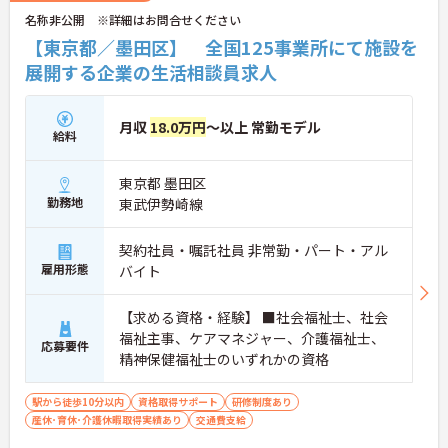
名称非公開 ※詳細はお問合せください
【東京都／墨田区】 全国125事業所にて施設を
展開する企業の生活相談員求人
月収
18.0万円
～以上 常勤モデル
給料
東京都 墨田区
勤務地
東武伊勢崎線
契約社員・嘱託社員 非常勤・パート・アル
雇用形態
バイト
【求める資格・経験】 ■社会福祉士、社会
福祉主事、ケアマネジャー、介護福祉士、
応募要件
精神保健福祉士のいずれかの資格
駅から徒歩10分以内
資格取得サポート
研修制度あり
産休･育休･介護休暇取得実績あり
交通費支給