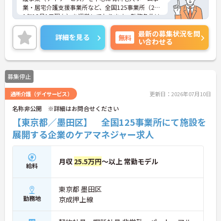
業・居宅介護支援事業所など、全国125事業所（201
1年12月1日現在）を運営しております。勤務条件は
日勤のみで残業はありませんので、仕事とプライベ
最新の募集状況を問
ートが両立できる環境があります。また、ブランク
詳細を見る
無料
い合わせる
のある方でも、研修制度が充実しておりますので、
安心してお仕事をスタートして頂けます。
ご興味ある方には、面接対策ポイントなど、さらに
詳細をお話しいたしますのでお気軽にご相談くださ
募集停止
い。
通所介護（デイサービス）
更新日：2026年07月10日
名称非公開 ※詳細はお問合せください
【東京都／墨田区】 全国125事業所にて施設を
展開する企業のケアマネジャー求人
月収
25.5万円
～以上 常勤モデル
給料
東京都 墨田区
勤務地
京成押上線