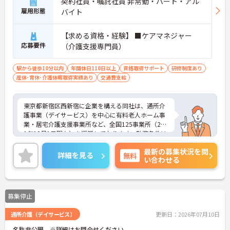
契約社員・嘱託社員 非常勤・パート・アル
雇用形態
バイト
【求める資格・経験】 ■ケアマネジャー
応募要件
（介護支援専門員）
駅から徒歩10分以内
年間休日110日以上
資格取得サポート
研修制度あり
産休･育休･介護休暇取得実績あり
交通費支給
東京都新宿区西新宿に企業を構える同社は、通所介
護事業（デイサービス）を中心に有料老人ホーム事
業・居宅介護支援事業所など、全国125事業所（201
1年12月1日現在）を運営しております。勤務条件は
日勤のみで残業はありませんので、仕事とプライベ
最新の募集状況を問
ートが両立できる環境があります。また、ブランク
詳細を見る
無料
い合わせる
のある方でも、研修制度が充実しておりますので、
安心してお仕事をスタートして頂けます。
ご興味ある方には、面接対策ポイントなど、さらに
詳細をお話しいたしますのでお気軽にご相談くださ
募集停止
い。
通所介護（デイサービス）
更新日：2026年07月10日
名称非公開 ※詳細はお問合せください