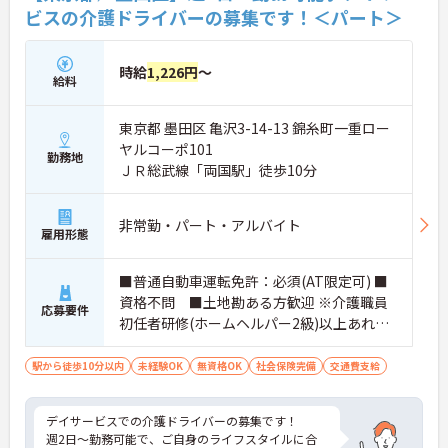
ビスの介護ドライバーの募集です！＜パート＞
時給
1,226円
～
給料
東京都 墨田区 亀沢3-14-13 錦糸町一重ロー
ヤルコーポ101
勤務地
ＪＲ総武線「両国駅」徒歩10分
非常勤・パート・アルバイト
雇用形態
■普通自動車運転免許：必須(AT限定可) ■
資格不問 ■土地勘ある方歓迎 ※介護職員
応募要件
初任者研修(ホームヘルパー2級)以上あれば
尚可 ※デイサービスでの実務経験あれば尚
可
駅から徒歩10分以内
未経験OK
無資格OK
社会保険完備
交通費支給
デイサービスでの介護ドライバーの募集です！
週2日～勤務可能で、ご自身のライフスタイルに合