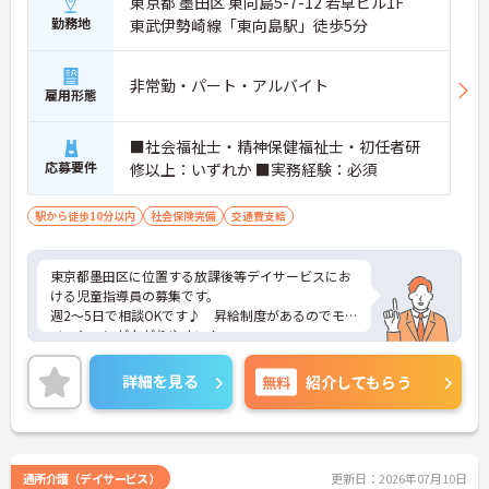
東京都 墨田区 東向島5-7-12 若草ビル1F
勤務地
東武伊勢崎線「東向島駅」徒歩5分
非常勤・パート・アルバイト
雇用形態
■社会福祉士・精神保健福祉士・初任者研
応募要件
修以上：いずれか ■実務経験：必須
駅から徒歩10分以内
社会保険完備
交通費支給
東京都墨田区に位置する放課後等デイサービスにお
ける児童指導員の募集です。
週2～5日で相談OKです♪ 昇給制度があるのでモチ
ベーションが上がりやすい！
組合制度があるなど、福利厚生も充実しています☆
ご興味のある方には、面接対策ポイントなど、さら
詳細を見る
無料
紹介してもらう
に詳細をお話しいたしますのでお気軽にご相談くだ
さい！
通所介護（デイサービス）
更新日：2026年07月10日