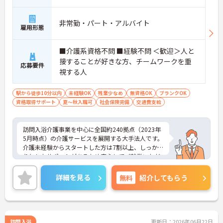
非常勤・パート・アルバイト
雇用形態
■介護系資格不問 ■経験不問 ＜歓迎＞人と
接することが好きな方、チームワークを重
応募要件
視する人
駅から徒歩10分以内
未経験OK
残業少なめ
無資格OK
ブランクOK
資格取得サポート
夏～秋入職可
社会保険完備
交通費支給
訪問入浴介護事業を中心に全国約240拠点（2023年
5月時点）の介護サービスを展開する大手法人です。
介護未経験からスタートした方は7割以上、しっか
りとしたサポートがあるため安心してご就業いただ
けます。お風呂に入れなくて困っている方に、手を
差し伸べてあげられるとてもやりがいのあるお仕事
詳細を見る
無料
紹介してもらう
です。ご興味ある方には、面接対策ポイントなど、
さらに詳細をお話しいたしますのでお気軽にご相談
ください！
訪問入浴
更新日：2026年06月22日