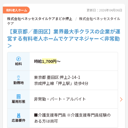
＜寄り添ったケアの実施＞利用者さまに深く寄り添
ったサービスの提供を目指し、職員の専門性を高め
有料老人ホーム
更新日：2026年04月06日
るような人材育成にも注力されています。
株式会社ベネッセスタイルケアまどか押上
株式会社ベネッセスタイル
ケア
ご興味のある方には、面接対策ポイント等、さらに
【東京都／墨田区】業界最大手クラスの企業が運
詳細をお話ししますのでお気軽にご相談ください！
営する有料老人ホームでケアマネジャー＜非常勤
＞
時給
1,700円
～
給料
東京都 墨田区 押上2-14-1
勤務地
京成押上線「押上駅」徒歩4分
非常勤・パート・アルバイト
雇用形態
■介護支援専門員 ※介護支援専門員経験の
応募要件
ある方は尚可