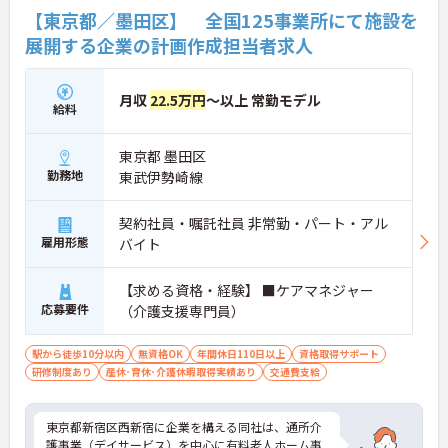
【東京都／墨田区】 全国125事業所にて施設を
展開する企業の計画作成担当者求人
月収
22.5万円
～以上 常勤モデル
給料
東京都 墨田区
勤務地
東武伊勢崎線
契約社員・嘱託社員 非常勤・パート・アル
雇用形態
バイト
【求める資格・経験】 ■ケアマネジャー
応募要件
（介護支援専門員）
駅から徒歩10分以内
無資格OK
年間休日110日以上
資格取得サポート
研修制度あり
産休･育休･介護休暇取得実績あり
交通費支給
東京都新宿区西新宿に企業を構える同社は、通所介
護事業（デイサービス）を中心に有料老人ホーム事