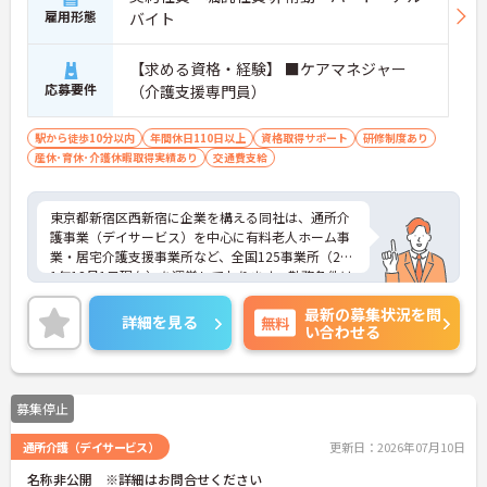
雇用形態
バイト
【求める資格・経験】 ■ケアマネジャー
応募要件
（介護支援専門員）
駅から徒歩10分以内
年間休日110日以上
資格取得サポート
研修制度あり
産休･育休･介護休暇取得実績あり
交通費支給
東京都新宿区西新宿に企業を構える同社は、通所介
護事業（デイサービス）を中心に有料老人ホーム事
業・居宅介護支援事業所など、全国125事業所（201
1年12月1日現在）を運営しております。勤務条件は
日勤のみで残業はありませんので、仕事とプライベ
最新の募集状況を問
ートが両立できる環境があります。また、ブランク
詳細を見る
無料
い合わせる
のある方でも、研修制度が充実しておりますので、
安心してお仕事をスタートして頂けます。
ご興味ある方には、面接対策ポイントなど、さらに
詳細をお話しいたしますのでお気軽にご相談くださ
募集停止
い。
通所介護（デイサービス）
更新日：2026年07月10日
名称非公開 ※詳細はお問合せください