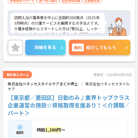
資格取得サポート
夏～秋入職可
社会保険完備
交通費支給
訪問入浴介護事業を中心に全国約300拠点（2025年
3月時点）の介護サービスを展開する大手法人です。
介護未経験からスタートした方は7割以上、しっか
りとしたサポートがあるため安心してご就業いただ
けます。お風呂に入れなくて困っている方に、手を
差し伸べてあげられるとてもやりがいのあるお仕事
詳細を見る
無料
紹介してもらう
です。ご興味ある方には、面接対策ポイントなど、
さらに詳細をお話しいたしますのでお気軽にご相談
ください！
有料老人ホーム
更新日：2026年05月26日
株式会社ベネッセスタイルケアまどか押上
株式会社ベネッセスタイル
ケア
【東京都／墨田区】日勤のみ♪業界トップクラス
企業運営の施設☆資格取得支援あり！＜介護職／
パート＞
時給
1,380円
～
給料