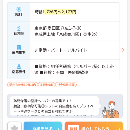
時給
1,726円～2,177円
給料
東京都 墨田区 八広1-7-30
勤務地
京成押上線「京成曳舟駅」徒歩3分
非常勤・パート・アルバイト
雇用形態
■資格：初任者研修（ヘルパー2級）以上必
応募要件
須 ■経験：不問 未経験歓迎
駅から徒歩10分以内
未経験OK
社会保険完備
訪問介護の登録ヘルパーの募集です！
勤務日数相談可能◎シフトの自由度も高くプライベ
ートやWワークとの両立も可能です♪
福利厚生も充実しており、無理なく長く働き続けら
れる職場です。
ご興味のある方には、面接対策ポイントなどさらに
詳細を見る
無料
紹介してもらう