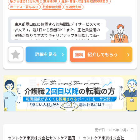
駅から徒歩10分以内
無資格OK
産休･育休･介護休暇取得実績あり
ボーナス・賞与あり
社会保険完備
交通費支給
東京都墨田区に位置する短時間型デイサービスでの
求人です。週1日から勤務OK！また、正社員登用の
実績がありますのでキャリアアップを目指して勤務
可能です♪ご興味のある方には、面接対策ポイント
など、さらに詳細をご案内しますのでお気軽にご相
談ください！
詳細を見る
無料
紹介してもらう
更新日：2025年02月26日
セントケア東京株式会社セントケア墨田
セントケア東京株式会社