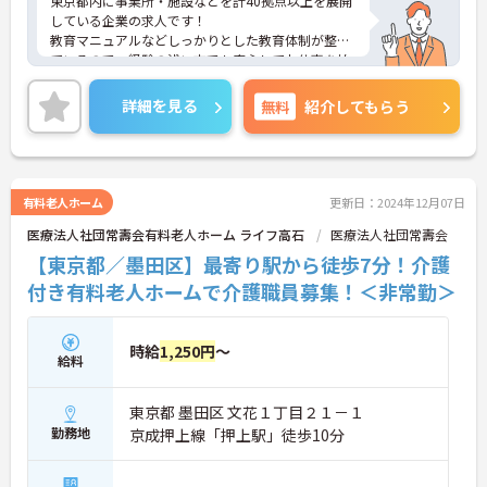
東京都内に事業所・施設などを計40拠点以上を展開
している企業の求人です！
教育マニュアルなどしっかりとした教育体制が整っ
ているので、経験の浅い方でも安心してお仕事を始
めることができます。
ご興味ある方には、面接のポイントなど、さらに詳
詳細を見る
無料
紹介してもらう
細をお話致しますのでお気軽にご相談ください。
有料老人ホーム
更新日：2024年12月07日
医療法人社団常壽会有料老人ホーム ライフ高石
医療法人社団常壽会
【東京都／墨田区】最寄り駅から徒歩7分！介護
付き有料老人ホームで介護職員募集！＜非常勤＞
時給
1,250円
～
給料
東京都 墨田区 文花１丁目２１－１
勤務地
京成押上線「押上駅」徒歩10分