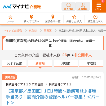
0
0
求人検索
会員登録
メニュー
ホーム
初めての方へ
面談会場一覧
保存した求人
最近見た求人
マイナビ介護職
東京都
墨田区
東京都の時給1200円以上の求人・転職
墨田区(東京都)の時給1200円以上
の介護職・福祉の求人・転職一
覧
26
この条件の介護・福祉求人数
非公開求人
件 ＋
おすすめ順
新着順
月収順
年収順
訪問介護
更新日：2026年07月10日
株式会社ケア２１ケア21墨田
株式会社ケア２１
【東京都／墨田区】1日1時間～勤務可能♪各種
手当あり！訪問介護の登録ヘルパー募集！＜パー
ト＞