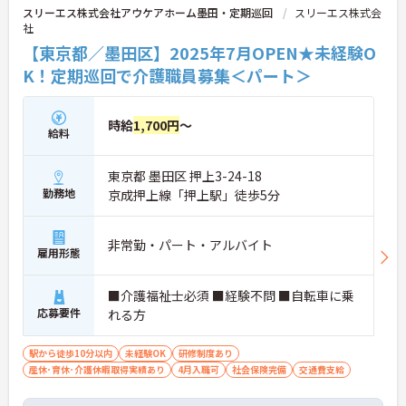
スリーエス株式会社アウケアホーム墨田・定期巡回
スリーエス株式会
社
【東京都／墨田区】2025年7月OPEN★未経験O
K！定期巡回で介護職員募集＜パート＞
時給
1,700円
～
給料
東京都 墨田区 押上3-24-18
勤務地
京成押上線「押上駅」徒歩5分
非常勤・パート・アルバイト
雇用形態
■介護福祉士必須 ■経験不問 ■自転車に乗
応募要件
れる方
駅から徒歩10分以内
未経験OK
研修制度あり
産休･育休･介護休暇取得実績あり
4月入職可
社会保険完備
交通費支給