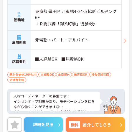
東京都 墨田区 江東橋4-24-5 協新ビルヂング
6F
勤務地
ＪＲ総武線「錦糸町駅」徒歩4分
非常勤・パート・アルバイト
雇用形態
■未経験OK ■無資格OK
応募要件
駅から徒歩10分以内
未経験OK
土日祝休
無資格OK
社会保険完備
交通費支給
人材コーディネーターの募集です！
インセンティブ制度があり、モチベーションを保ち
ながら働くことができます◎
また、マイナビグループの安定基盤と未経験からチ
ャレンジや成長ができる環境です☆
服装・髪色・ネイルは自由です♪ご興味のある方に
詳細を見る
無料
紹介してもらう
は、面接対策ポイントなど、さらに詳細をお話しい