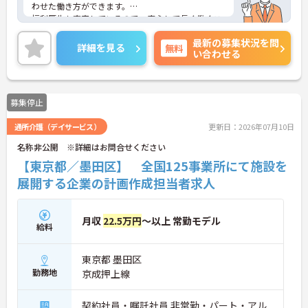
わせた働き方ができます。
福利厚生も充実しているので、安心して長く働くこ
とができる職場です◎
最新の募集状況を問
ご興味のある方には、面接対策ポイントなど、さら
詳細を見る
無料
い合わせる
に詳細をお話しいたしますのでお気軽にご相談くだ
さい！
募集停止
通所介護（デイサービス）
更新日：2026年07月10日
名称非公開 ※詳細はお問合せください
【東京都／墨田区】 全国125事業所にて施設を
展開する企業の計画作成担当者求人
月収
22.5万円
～以上 常勤モデル
給料
東京都 墨田区
勤務地
京成押上線
契約社員・嘱託社員 非常勤・パート・アル