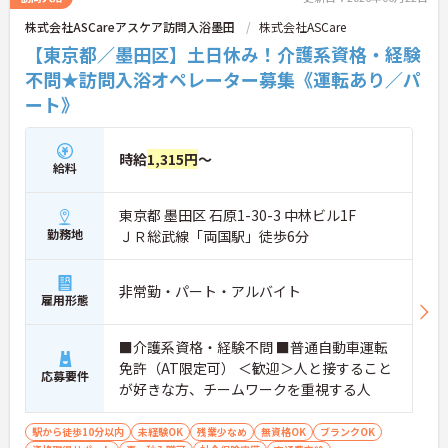
株式会社ASCareアスケア訪問入浴墨田
株式会社ASCare
【東京都／墨田区】土日休み！介護系資格・経験
不問★訪問入浴オペレーター募集《運転あり／パ
ート》
時給
1,315円
～
給料
東京都 墨田区 石原1-30-3 中林ビル1F
勤務地
ＪＲ総武線「両国駅」徒歩6分
非常勤・パート・アルバイト
雇用形態
■介護系資格・経験不問 ■普通自動車運転
免許（AT限定可） ＜歓迎＞人と接すること
応募要件
が好きな方、チームワークを重視する人
駅から徒歩10分以内
未経験OK
残業少なめ
無資格OK
ブランクOK