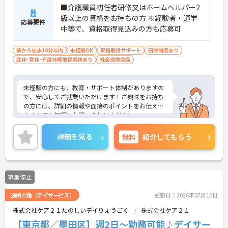
■介護職員初任者研修又はホームヘルパー2
級以上の資格をお持ちの方 ※経験者・通学
応募要件
中等で、資格取得見込みの方も応募可
駅から徒歩10分以内
未経験OK
資格取得サポート
研修制度あり
産休･育休･介護休暇取得実績あり
社会保険完備
未経験の方にも、教育・サポート体制がありますの
で、安心してご就業いただけます！ご興味をお持ち
の方には、詳細の情報や面接のポイントをお伝えし
ますのでお気軽にお問い合わせください。
詳細を見る
無料
紹介してもらう
募集停止
通所介護（デイサービス）
更新日：2026年07月10日
株式会社ケア２１たのしいデイりょうごく
株式会社ケア２１
【東京都／墨田区】週2日～勤務可能♪デイサー