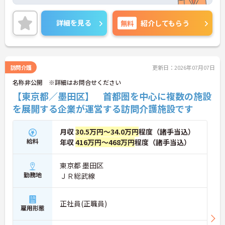
経験スタートの実績も多数ありますので、ステップ
アップを目指す方にもおすすめです。年間休日は11
5日と多く、プライベートを大切にしながらご勤務
詳細を見る
無料
紹介してもらう
いただけます。最寄り駅より徒歩圏内の好立地も魅
力です。
ご興味のある方には、面接対策ポイントなど、さら
に詳細をお話しいたしますのでお気軽にご相談くだ
さい！
訪問介護
更新日：2026年07月07日
名称非公開 ※詳細はお問合せください
【東京都／墨田区】 首都圏を中心に複数の施設
を展開する企業が運営する訪問介護施設です
月収
30.5万円～34.0万円
程度（諸手当込）
給料
年収
416万円～468万円
程度（諸手当込）
東京都 墨田区
勤務地
ＪＲ総武線
正社員(正職員)
雇用形態