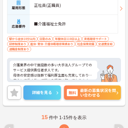
正社員(正職員)
雇用形態
■介護福祉士免許
応募要件
駅から徒歩10分以内
日勤のみ
年間休日110日以上
資格取得サポート
研修制度あり
産休･育休･介護休暇取得実績あり
社会保険完備
交通費支給
退職金制度あり
介護業界の中で施設数の多い大手法人グループでの
サービス提供責任者求人です。
母体の安定感は抜群で福利厚生面も充実しており、
安心して長く働いて頂ける環境は整っております。
また、頑張りがきちんと評価に繋がります。
最新の募集状況を問
ご興味のある方はぜひお気軽にお問い合わせくださ
詳細を見る
無料
い合わせる
い。
15
件中 1-15件を表示