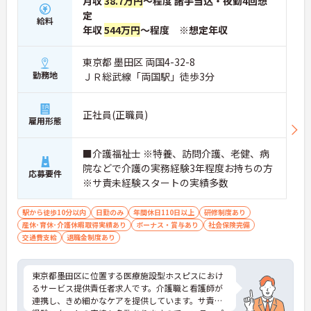
月収
38.7万円
～程度 諸手当込・夜勤4回想
定
給料
年収
544万円
～程度 ※想定年収
東京都 墨田区 両国4-32-8
勤務地
ＪＲ総武線「両国駅」徒歩3分
正社員(正職員)
雇用形態
■介護福祉士 ※特養、訪問介護、老健、病
院などで介護の実務経験3年程度お持ちの方
応募要件
※サ責未経験スタートの実績多数
駅から徒歩10分以内
日勤のみ
年間休日110日以上
研修制度あり
産休･育休･介護休暇取得実績あり
ボーナス・賞与あり
社会保険完備
交通費支給
退職金制度あり
東京都墨田区に位置する医療施設型ホスピスにおけ
るサービス提供責任者求人です。介護職と看護師が
連携し、きめ細かなケアを提供しています。サ責未