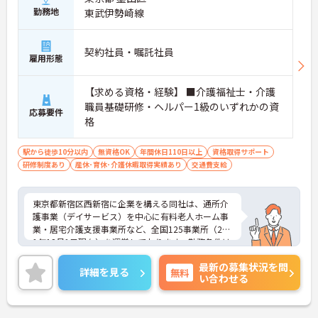
勤務地
東武伊勢崎線
契約社員・嘱託社員
雇用形態
【求める資格・経験】 ■介護福祉士・介護
職員基礎研修・ヘルパー1級のいずれかの資
応募要件
格
駅から徒歩10分以内
無資格OK
年間休日110日以上
資格取得サポート
研修制度あり
産休･育休･介護休暇取得実績あり
交通費支給
東京都新宿区西新宿に企業を構える同社は、通所介
護事業（デイサービス）を中心に有料老人ホーム事
業・居宅介護支援事業所など、全国125事業所（201
1年12月1日現在）を運営しております。勤務条件は
日勤のみで残業はありませんので、仕事とプライベ
最新の募集状況を問
ートが両立できる環境があります。また、ブランク
詳細を見る
無料
い合わせる
のある方でも、研修制度が充実しておりますので、
安心してお仕事をスタートして頂けます。
ご興味ある方には、面接対策ポイントなど、さらに