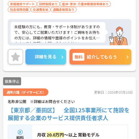
資格取得サポート
研修制度あり
産休･育休･介護休暇取得実績あり
社会保険完備
交通費支給
退職金制度あり
未経験の方にも、教育・サポート体制がありますの
で、安心してご就業いただけます！ご興味をお持ち
の方には、詳細の情報や面接のポイントをお伝えし
ますのでお気軽にお問い合わせください。
詳細を見る
無料
紹介してもらう
募集停止
通所介護（デイサービス）
更新日：2026年07月10日
名称非公開 ※詳細はお問合せください
【東京都／墨田区】 全国125事業所にて施設を
展開する企業のサービス提供責任者求人
月収
20.0万円
～以上 常勤モデル
給料