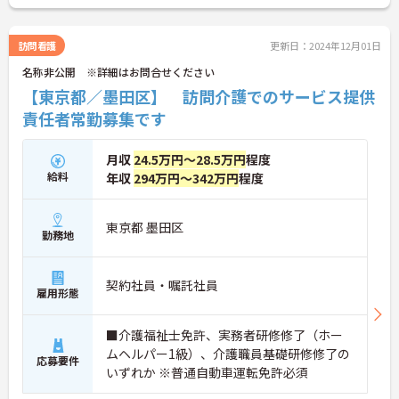
訪問看護
更新日：2024年12月01日
名称非公開 ※詳細はお問合せください
【東京都／墨田区】 訪問介護でのサービス提供
責任者常勤募集です
月収
24.5万円～28.5万円
程度
給料
年収
294万円～342万円
程度
東京都 墨田区
勤務地
契約社員・嘱託社員
雇用形態
■介護福祉士免許、実務者研修修了（ホー
ムヘルパー1級）、介護職員基礎研修修了の
応募要件
いずれか ※普通自動車運転免許必須