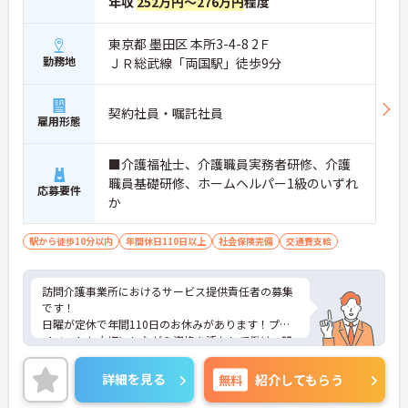
年収
252万円～276万円
程度
東京都 墨田区 本所3-4-8 2Ｆ
勤務地
ＪＲ総武線「両国駅」徒歩9分
契約社員・嘱託社員
雇用形態
■介護福祉士、介護職員実務者研修、介護
職員基礎研修、ホームヘルパー1級のいずれ
応募要件
か
駅から徒歩10分以内
年間休日110日以上
社会保険完備
交通費支給
訪問介護事業所におけるサービス提供責任者の募集
です！
日曜が定休で年間110日のお休みがあります！プラ
イベートも大切にしながら資格を活かして働け、研
修や勉強会などスキルアップを目指せる環境も整っ
ています！
詳細を見る
無料
紹介してもらう
ご興味ある方には、面接のポイントなど、さらに詳
細をお話致しますのでお気軽にご相談ください。