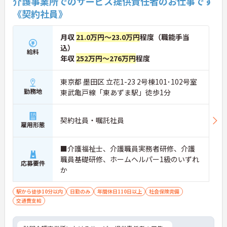
介護事業所でのサービス提供責任者のお仕事です
《契約社員》
月収
21.0万円～23.0万円
程度（職能手当
込）
給料
年収
252万円～276万円
程度
東京都 墨田区 立花1-23 2号棟101･102号室
勤務地
東武亀戸線「東あずま駅」徒歩1分
契約社員・嘱託社員
雇用形態
■介護福祉士、介護職員実務者研修、介護
職員基礎研修、ホームヘルパー1級のいずれ
応募要件
か
駅から徒歩10分以内
日勤のみ
年間休日110日以上
社会保険完備
交通費支給