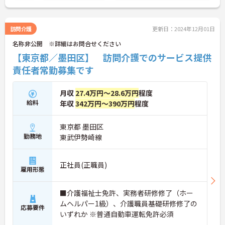
訪問介護
更新日：2024年12月01日
名称非公開 ※詳細はお問合せください
【東京都／墨田区】 訪問介護でのサービス提供
責任者常勤募集です
月収
27.4万円～28.6万円
程度
給料
年収
342万円～390万円
程度
東京都 墨田区
勤務地
東武伊勢崎線
正社員(正職員)
雇用形態
■介護福祉士免許、実務者研修修了（ホー
ムヘルパー1級）、介護職員基礎研修修了の
応募要件
いずれか ※普通自動車運転免許必須