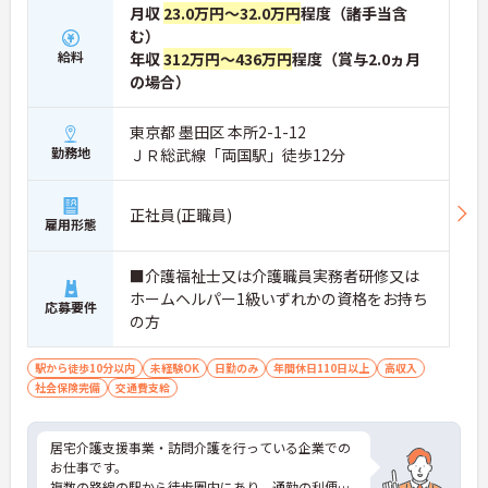
月収
23.0万円～32.0万円
程度（諸手当含
む）
給料
年収
312万円～436万円
程度（賞与2.0ヵ月
の場合）
東京都 墨田区 本所2-1-12
勤務地
ＪＲ総武線「両国駅」徒歩12分
正社員(正職員)
雇用形態
■介護福祉士又は介護職員実務者研修又は
ホームヘルパー1級いずれかの資格をお持ち
応募要件
の方
駅から徒歩10分以内
未経験OK
日勤のみ
年間休日110日以上
高収入
社会保険完備
交通費支給
居宅介護支援事業・訪問介護を行っている企業での
お仕事です。
複数の路線の駅から徒歩圏内にあり、通勤の利便性