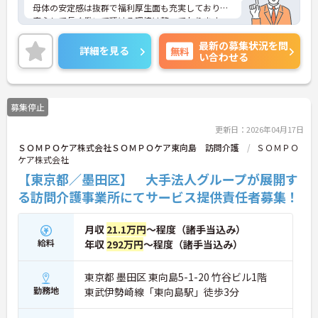
母体の安定感は抜群で福利厚生面も充実しており、
安心して長く働いて頂ける環境は整っております。
また、頑張りがきちんと評価に繋がります。
最新の募集状況を問
ご興味のある方はぜひお気軽にお問い合わせくださ
詳細を見る
無料
い合わせる
い。
募集停止
更新日：2026年04月17日
ＳＯＭＰＯケア株式会社ＳＯＭＰＯケア東向島 訪問介護
ＳＯＭＰＯ
ケア株式会社
【東京都／墨田区】 大手法人グループが展開す
る訪問介護事業所にてサービス提供責任者募集！
月収
21.1万円
～程度（諸手当込み）
給料
年収
292万円
～程度（諸手当込み）
東京都 墨田区 東向島5-1-20 竹谷ビル1階
勤務地
東武伊勢崎線「東向島駅」徒歩3分