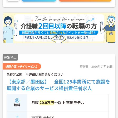
安心してお仕事をスタートして頂けます。
ご興味ある方には、面接対策ポイントなど、さらに
詳細をお話しいたしますのでお気軽にご相談くださ
い。
募集停止
通所介護（デイサービス）
更新日：2026年07月10日
名称非公開 ※詳細はお問合せください
【東京都／墨田区】 全国125事業所にて施設を
展開する企業のサービス提供責任者求人
月収
20.0万円
～以上 常勤モデル
給料
東京都 墨田区