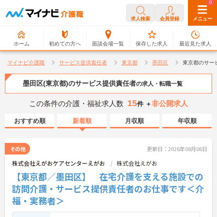
0
0
求人検索
会員登録
メニュー
ホーム
初めての方へ
面談会場一覧
保存した求人
最近見た求人
マイナビ介護職
サービス提供責任者
東京都
墨田区
東京都のサー
墨田区(東京都)のサービス提供責任者
の求人・転職一覧
15
この条件の介護・福祉求人数
非公開求人
件 ＋
おすすめ順
新着順
月収順
年収順
その他
更新日：2026年08月06日
株式会社えがおケアセンターえがお
株式会社えがお
【東京都／墨田区】 在宅介護を支える施設での
訪問介護・サービス提供責任者のお仕事です＜介
福・実務者＞