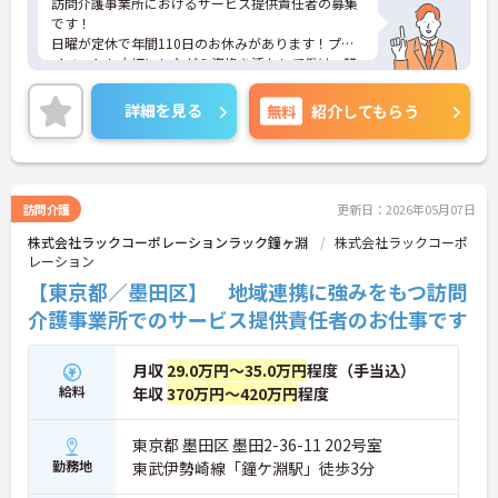
訪問介護事業所におけるサービス提供責任者の募集
です！
日曜が定休で年間110日のお休みがあります！プラ
イベートも大切にしながら資格を活かして働け、研
修や勉強会などスキルアップを目指せる環境も整っ
ています！
詳細を見る
無料
紹介してもらう
ご興味ある方には、面接のポイントなど、さらに詳
細をお話致しますのでお気軽にご相談ください。
訪問介護
更新日：2026年05月07日
株式会社ラックコーポレーションラック鐘ヶ淵
株式会社ラックコーポ
レーション
【東京都／墨田区】 地域連携に強みをもつ訪問
介護事業所でのサービス提供責任者のお仕事です
月収
29.0万円～35.0万円
程度（手当込）
給料
年収
370万円～420万円
程度
東京都 墨田区 墨田2-36-11 202号室
勤務地
東武伊勢崎線「鐘ケ淵駅」徒歩3分