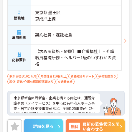
東京都 墨田区
勤務地
京成押上線
契約社員・嘱託社員
雇用形態
【求める資格・経験】 ■介護福祉士・介護
職員基礎研修・ヘルパー1級のいずれかの資
応募要件
格
駅から徒歩10分以内
年間休日110日以上
資格取得サポート
研修制度あり
産休･育休･介護休暇取得実績あり
交通費支給
東京都新宿区西新宿に企業を構える同社は、通所介
護事業（デイサービス）を中心に有料老人ホーム事
業・居宅介護支援事業所など、全国125事業所（201
1年12月1日現在）を運営しております。勤務条件は
日勤のみで残業はありませんので、仕事とプライベ
最新の募集状況を問
ートが両立できる環境があります。また、ブランク
詳細を見る
無料
い合わせる
のある方でも、研修制度が充実しておりますので、