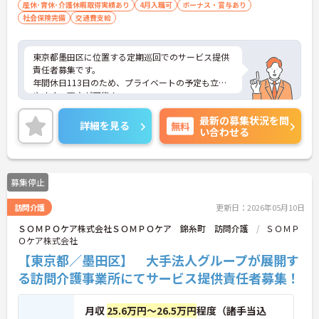
産休･育休･介護休暇取得実績あり
4月入職可
ボーナス・賞与あり
社会保険完備
交通費支給
東京都墨田区に位置する定期巡回でのサービス提供
責任者募集です。
年間休日113日のため、プライベートの予定も立て
やすく、両立が可能！
副業OKのため、別のお仕事とのの両立を検討してい
最新の募集状況を問
るにもおすすめできます。
詳細を見る
無料
い合わせる
ご興味のある方はご面接のポイントをお伝えいたし
ますので、お気軽にご相談ください。
募集停止
訪問介護
更新日：2026年05月10日
ＳＯＭＰＯケア株式会社ＳＯＭＰＯケア 錦糸町 訪問介護
ＳＯＭＰ
Ｏケア株式会社
【東京都／墨田区】 大手法人グループが展開す
る訪問介護事業所にてサービス提供責任者募集！
月収
25.6万円～26.5万円
程度（諸手当込