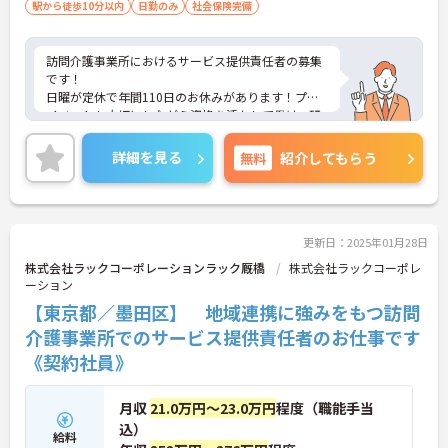
駅から徒歩10分以内
日勤のみ
社会保険完備
訪問介護事業所におけるサービス提供責任者の募集
です！
日曜が定休で年間110日のお休みがあります！プラ
イベートも大切にしながら資格を活かして働け、研
修や勉強会などスキルアップを目指せる環境も整っ
ています！
詳細を見る
無料
紹介してもらう
ご興味ある方には、面接のポイントなど、さらに詳
細をお話致しますのでお気軽にご相談ください。
更新日：2025年01月28日
株式会社ラックコーポレーションラック厩橋
株式会社ラックコーポレ
ーション
【東京都／墨田区】 地域連携に強みをもつ訪問
介護事業所でのサービス提供責任者のお仕事です
《契約社員》
月収
21.0万円～23.0万円
程度（職能手当
込）
給料