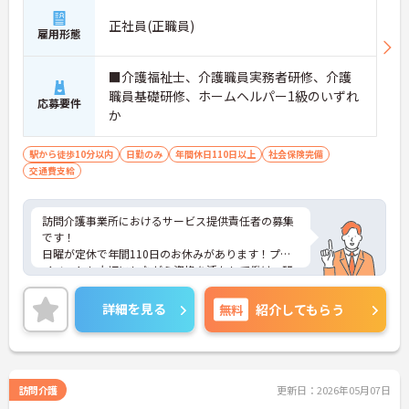
正社員(正職員)
雇用形態
■介護福祉士、介護職員実務者研修、介護
職員基礎研修、ホームヘルパー1級のいずれ
応募要件
か
駅から徒歩10分以内
日勤のみ
年間休日110日以上
社会保険完備
交通費支給
訪問介護事業所におけるサービス提供責任者の募集
です！
日曜が定休で年間110日のお休みがあります！プラ
イベートも大切にしながら資格を活かして働け、研
修や勉強会などスキルアップを目指せる環境も整っ
ています！
詳細を見る
無料
紹介してもらう
ご興味ある方には、面接のポイントなど、さらに詳
細をお話致しますのでお気軽にご相談ください。
訪問介護
更新日：2026年05月07日