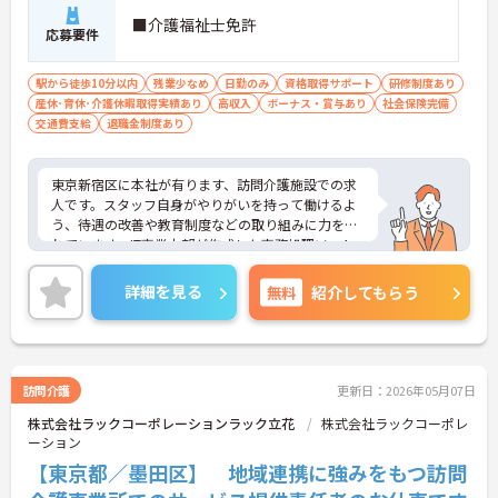
■介護福祉士免許
応募要件
駅から徒歩10分以内
残業少なめ
日勤のみ
資格取得サポート
研修制度あり
産休･育休･介護休暇取得実績あり
高収入
ボーナス・賞与あり
社会保険完備
交通費支給
退職金制度あり
東京新宿区に本社が有ります、訪問介護施設での求
人です。スタッフ自身がやりがいを持って働けるよ
う、待遇の改善や教育制度などの取り組みに力を入
れています。IT事業本部が作成した事務処理ソフト
を導入しており、事務作業は少なく、その分ご利用
者様への対応を重視することもできます。入社後の
詳細を見る
無料
紹介してもらう
研修はもちろん、介護技術研修、PC研修、マナー研
修、資格取得のための勉強会等ステップに応じて用
意されており安心してご就業いただけます。
ご興味を持たれた方は面接対策ポイントや求人の詳
訪問介護
更新日：2026年05月07日
細などお話しいたしますのでお気軽にお問い合わせ
株式会社ラックコーポレーションラック立花
株式会社ラックコーポレ
下さい。
ーション
【東京都／墨田区】 地域連携に強みをもつ訪問