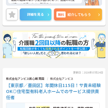
が良いので通いやすい職場です。
年間休日数が110日とプライベートも大切にしなが
ら働くことができます。
詳細を見る
無料
紹介してもらう
ご興味ある方には、面接のポイントなど、さらに詳
細をお話致しますのでお気軽にご相談ください。
更新日：2026年07月24日
株式会社アンビス医心館 両国
株式会社アンビス
【東京都／墨田区】年間休日115日！サ責未経験
OK◎住宅型有料老人ホームでのサービス提供責
任者