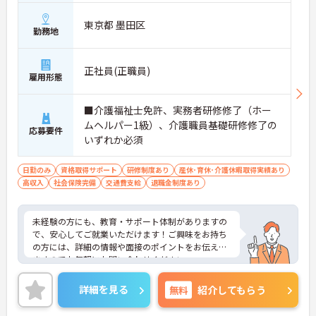
東京都 墨田区
勤務地
正社員(正職員)
雇用形態
■介護福祉士免許、実務者研修修了（ホー
ムヘルパー1級）、介護職員基礎研修修了の
応募要件
いずれか必須
日勤のみ
資格取得サポート
研修制度あり
産休･育休･介護休暇取得実績あり
高収入
社会保険完備
交通費支給
退職金制度あり
未経験の方にも、教育・サポート体制がありますの
で、安心してご就業いただけます！ご興味をお持ち
の方には、詳細の情報や面接のポイントをお伝えし
ますのでお気軽にお問い合わせください。
詳細を見る
無料
紹介してもらう