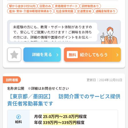
駅から徒歩10分以内
日勤のみ
資格取得サポート
研修制度あり
産休･育休･介護休暇取得実績あり
社会保険完備
交通費支給
退職金制度あり
未経験の方にも、教育・サポート体制がありますの
で、安心してご就業いただけます！ご興味をお持ち
の方には、詳細の情報や面接のポイントをお伝えし
ますのでお気軽にお問い合わせください。
詳細を見る
無料
紹介してもらう
訪問看護
更新日：2024年12月01日
名称非公開 ※詳細はお問合せください
【東京都／墨田区】 訪問介護でのサービス提供
責任者常勤募集です
月収
25.0万円～25.0万円
程度
給料
年収
339万円～339万円
程度