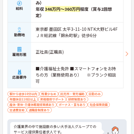
み）
給料
年収
346万円～360万円
程度（賞与2回想
定）
東京都 墨田区 太平3-11-10 NTK大野ビル4F
勤務地
ＪＲ総武線「錦糸町駅」徒歩6分
正社員(正職員)
雇用形態
■介護福祉士免許 ■スマートフォンをお持
ちの方（業務使用あり） ※ブランク相談
応募要件
可
駅から徒歩10分以内
残業少なめ
託児所・育児補助
日勤のみ
年間休日110日以上
資格取得サポート
研修制度あり
産休･育休･介護休暇取得実績あり
ボーナス・賞与あり
社会保険完備
交通費支給
退職金制度あり
介護業界の中で施設数の多い大手法人グループでの
サービス提供責任者求人です。