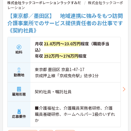
株式会社ラックコーポレーションラックすみだ
株式会社ラックコーポ
レーション
【東京都／墨田区】 地域連携に強みをもつ訪問
介護事業所でのサービス提供責任者のお仕事です
《契約社員》
月収
21.0万円～23.0万円
程度（職能手当
込）
給料
年収
252万円～276万円
程度
東京都 墨田区 京島1-47-17
勤務地
京成押上線「京成曳舟駅」徒歩1分
契約社員・嘱託社員
雇用形態
■介護福祉士、介護職員実務者研修、介護
職員基礎研修、ホームヘルパー1級のいずれ
応募要件
か