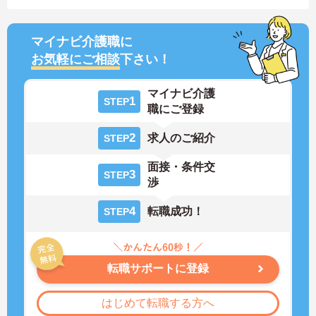
マイナビ介護職に
お気軽にご相談
下さい！
マイナビ介護
1
STEP
職にご登録
2
求人のご紹介
STEP
面接・条件交
3
STEP
渉
4
転職成功！
STEP
転職サポートに登録
はじめて転職する方へ