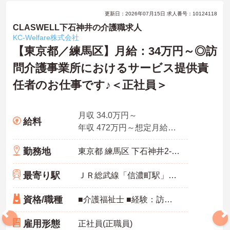
更新日：2026年07月15日 求人番号：10124118
CLASWELL下石神井の介護職求人
KC‐Welfare株式会社
【東京都／練馬区】月給：34万円～◎訪
問介護事業所におけるサービス提供責
任者のお仕事です♪＜正社員＞
月収 34.0万円～
給料
年収 472万円～想定月給×12ヶ月+賞与
勤務地
東京都 練馬区 下石神井2-33-3
最寄り駅
ＪＲ総武線「信濃町駅」徒歩9分
資格/職種
■介護福祉士 ■経験：訪問介護事業所での介護実務経験3年以上 ※ブランク可
雇用形態
正社員(正職員)