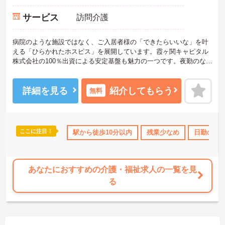
サービス
訪問介護
病院のような施設ではなく、ご入居者様の「できたらいいな」を叶
える「ひらかれたホスピス」を展開しています。霞ヶ関キャピタル
株式会社の100％出資による安定基盤も魅力の一つです。夜勤のない
日勤のみの勤務体制となっており、体力的なゆとりを持ちながら長
く活躍できる環境が整っています。理学療法士や言語聴覚士、看護
師といった多職種が在籍し、一つのチームとして連携できることも
詳細を見る
紹介してもらう
無料
大きな強みです。独自の職務等級表に基づく職務給制度や、役職手
当をはじめとする充実した待遇が整備されており、確かな安心感を
得ながらサービス管理業務に集中できます。
ここに注目！
のみ
年間休日110日以上
駅から徒歩10分以内
ボーナス・賞与あり
残業少なめ
社会保険完備
日勤のみ
★おすすめPOINT★
【日勤のみの勤務で、身体の負担を抑えて働けます】
・夜勤のない実働8時間勤務となっているため、生活リズムを安定さ
せやすく無理のないペースを保てます ・ご自身のライフスタイルに
あなたにおすすめの介護・福祉求人の一覧を見
合わせた働き方が可能なため、年齢を重ねても長期的に活躍し続け
る
られる環境です
【多職種連携による安心のサポート体制が整っています】
・リハビリ専門職の在籍や、日中手厚く配置される看護スタッフ体
制により、医療的配慮が必要な際も安心して対応できます