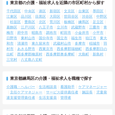
東京都の介護・福祉求人を近隣の市区町村から探す
・多様な施設での経験を持つスタッフが集まっており、互いの知見
を共有しながら質の高いサービス計画を立案できます
千代田区
中央区
港区
新宿区
文京区
台東区
墨田区
江東区
品川区
目黒区
大田区
世田谷区
渋谷区
中野区
【手厚い待遇と評価制度で、やりがいを感じられる環境です】
杉並区
豊島区
北区
荒川区
板橋区
練馬区
足立区
・社内独自の職務等級表による明確な職務給制度があり、日々の管
葛飾区
江戸川区
八王子市
立川市
武蔵野市
三鷹市
青
理業務や役割がしっかり給与に還元されます
梅市
府中市
昭島市
調布市
町田市
小金井市
小平市
・役職手当や資格手当などが充実しており、確かな収入アップと安
日野市
東村山市
国分寺市
国立市
福生市
狛江市
東大
定した生活基盤の構築が期待できます
和市
清瀬市
東久留米市
武蔵村山市
多摩市
稲城市
羽
村市
あきる野市
西東京市
西多摩郡瑞穂町
西多摩郡日の
出町
西多摩郡檜原村
西多摩郡奥多摩町
大島町
新島村
三宅村
八丈島八丈町
東京都練馬区の介護・福祉求人を職種で探す
介護職・ヘルパー
生活相談員
看護助手
ケアマネージャー
主任ケアマネジャー
サービス提供責任者
施設長
児童発
達支援管理責任者
生活支援員
管理者