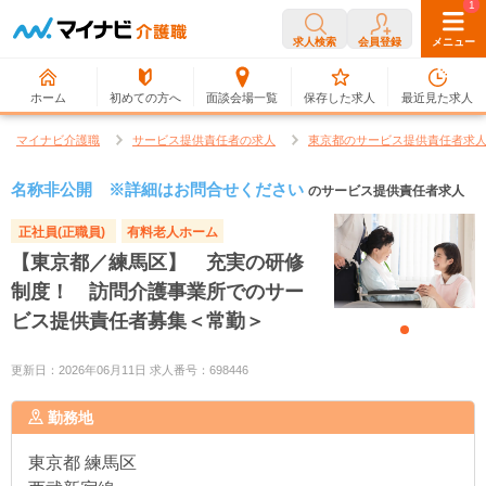
0
1
求人検索
会員登録
メニュー
ホーム
初めての方へ
面談会場一覧
保存した求人
最近見た求人
マイナビ介護職
サービス提供責任者の求人
東京都のサービス提供責任者求
名称非公開 ※詳細はお問合せください
のサービス提供責任者求人
正社員(正職員)
有料老人ホーム
【東京都／練馬区】 充実の研修
制度！ 訪問介護事業所でのサー
ビス提供責任者募集＜常勤＞
更新日：2026年06月11日 求人番号：698446
勤務地
東京都
練馬区