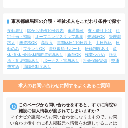
東京都練馬区の介護・福祉求人をこだわり条件で探す
夜勤専従
駅から徒歩10分以内
車通勤可
寮・借り上げ
住
宅手当・補助
オープニングスタッフ募集
未経験OK
管理職
求人
無資格OK
高収入
年間休日110日以上
土日祝休
日
勤のみ
ブランクOK
資格取得サポート
研修制度あり
産
休･育休･介護休暇取得実績あり
新卒OK
残業少なめ
託児
所・育児補助あり
ボーナス・賞与あり
社会保険完備
交通
費支給
退職金制度あり
求人のお問い合わせに関するよくあるご質問
このページから問い合わせをすると、すぐに病院や
施設に個人情報が渡されてしまいますか？
マイナビ介護職へのお問い合わせになりますので、お問
い合わせ後すぐに求人掲載元へ情報をお渡しすることは