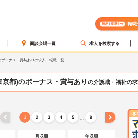
転職
無料!簡単1分
面談会場一覧
求人を検索する
のボーナス・賞与ありの求人・転職一覧
東京都)のボーナス・賞与あり
の介護職・福祉の求
1
2
3
4
5
9
…
月収順
年収順