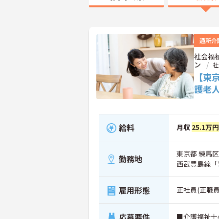
通所介
社会福
ン
社
【東
護老
給料
月収
25.1万
東京都 練馬区 
勤務地
西武豊島線「
雇用形態
正社員(正職員
応募要件
■介護福祉士