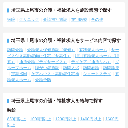
埼玉県上尾市の介護・福祉求人を施設業態で探す
病院
クリニック
介護福祉施設
在宅医療
その他
埼玉県上尾市の介護・福祉求人をサービス内容で探す
訪問介護
介護老人保健施設（老健）
有料老人ホーム
サー
ビス付き高齢者向け住宅（サ高住）
特別養護老人ホーム（特
養）
通所介護（デイサービス）
デイケア（通所リハ）
グ
ループホーム
障がい者施設
訪問入浴
訪問看護
訪問診療
定期巡回
ケアハウス・高齢者住宅地
ショートステイ
養
護老人ホーム
介護予防
埼玉県上尾市の介護・福祉求人を給与で探す
時給
850円以上
1000円以上
1200円以上
1400円以上
1600円
以上