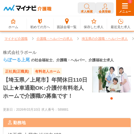
0
1
求人検索
会員登録
メニュー
ホーム
初めての方へ
面談会場一覧
保存した求人
最近見た求人
マイナビ介護職
介護職・ヘルパーの求人
埼玉県の介護職・ヘルパー求人
株式会社ラポール
らぽーる上尾
の社会福祉士、介護職・ヘルパー、介護福祉士求人
正社員(正職員)
有料老人ホーム
【埼玉県／上尾市】年間休日110日
以上★車通勤OK♪介護付有料老人
ホームで介護職の募集です！
更新日：2026年03月10日 求人番号：589881
勤務地