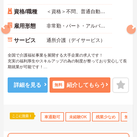
資格/職種
＜資格＞不問、普通自動車運転免許(AT限定可) 必須 ＜経験＞不問 ※無資格者:入社半年以内に会社負担で認知症介護基礎研修受講
雇用形態
非常勤・パート・アルバイト
サービス
通所介護（デイサービス）
全国で介護福祉事業を展開する大手企業の求人です！
充実の福利厚生やスキルアップの為の制度が整っており安心して長
期就業が可能です！
ご興味ある方には、面接のポイントなど、さらに詳細をお話致しま
すのでお気軽にご相談ください。
詳細を見る
紹介してもらう
無料
ここに注目！
社会保険完備
交通費支給
車通勤可
退職金制度あり
未経験OK
残業少なめ
無資格