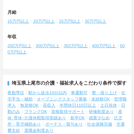
月給
15万円以上
20万円以上
25万円以上
30万円以上
年収
250万円以上
300万円以上
350万円以上
400万円以上
50
0万円以上
埼玉県上尾市の介護・福祉求人をこだわり条件で探す
夜勤専従
駅から徒歩10分以内
車通勤可
寮・借り上げ
住
宅手当・補助
オープニングスタッフ募集
未経験OK
管理職
求人
無資格OK
高収入
年間休日110日以上
土日祝休
日
勤のみ
ブランクOK
資格取得サポート
研修制度あり
産
休･育休･介護休暇取得実績あり
新卒OK
残業少なめ
託児
所・育児補助あり
ボーナス・賞与あり
社会保険完備
交通
費支給
退職金制度あり