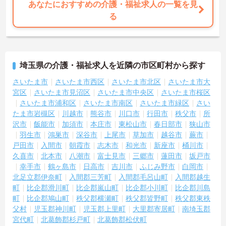
あなたにおすすめの介護・福祉求人の一覧を見
る
埼玉県の介護・福祉求人を近隣の市区町村から探す
さいたま市
さいたま市西区
さいたま市北区
さいたま市大
宮区
さいたま市見沼区
さいたま市中央区
さいたま市桜区
さいたま市浦和区
さいたま市南区
さいたま市緑区
さい
たま市岩槻区
川越市
熊谷市
川口市
行田市
秩父市
所
沢市
飯能市
加須市
本庄市
東松山市
春日部市
狭山市
羽生市
鴻巣市
深谷市
上尾市
草加市
越谷市
蕨市
戸田市
入間市
朝霞市
志木市
和光市
新座市
桶川市
久喜市
北本市
八潮市
富士見市
三郷市
蓮田市
坂戸市
幸手市
鶴ヶ島市
日高市
吉川市
ふじみ野市
白岡市
北足立郡伊奈町
入間郡三芳町
入間郡毛呂山町
入間郡越生
町
比企郡滑川町
比企郡嵐山町
比企郡小川町
比企郡川島
町
比企郡鳩山町
秩父郡横瀬町
秩父郡皆野町
秩父郡東秩
父村
児玉郡神川町
児玉郡上里町
大里郡寄居町
南埼玉郡
宮代町
北葛飾郡杉戸町
北葛飾郡松伏町