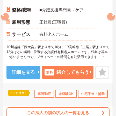
資格/職種
■介護支援専門員（ケアマネジャー）資格 ■普通自動車免許（AT限定可）
雇用形態
正社員(正職員)
サービス
有料老人ホーム
JR川越線「西大宮」駅より車で10分、JR高崎線「上尾」駅より車で
12分ほどの場所に位置する介護付有料老人ホームです。残業は基本
ございませんので、プライベートの時間を有効活用できます。ご興
味ある方には、面接対策ポイントなど、さらに詳細をお話しいたし
ますのでお気軽にご相談ください。
詳細を見る
紹介してもらう
無料
ここに注目！
休日110日以上
産休･育休･介護休暇取得実績あり
車通勤可
未経験OK
住宅手当・補助
高収入
社会
日
この法人の別の求人の一覧を見る