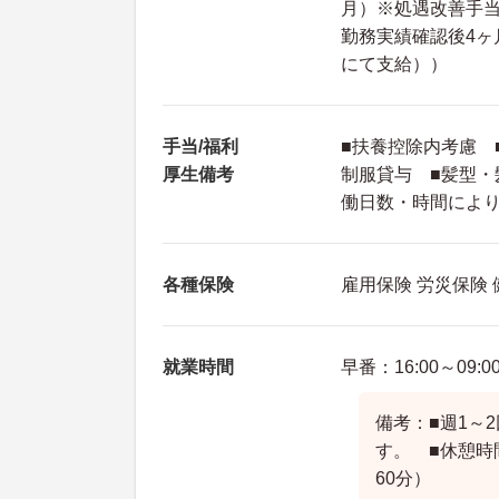
月）※処遇改善手
勤務実績確認後4ヶ
にて支給））
手当/福利
■扶養控除内考慮 
厚生備考
制服貸与 ■髪型・
働日数・時間によ
各種保険
雇用保険 労災保険
就業時間
早番：16:00～09:0
備考：■週1～
す。 ■休憩時
60分）