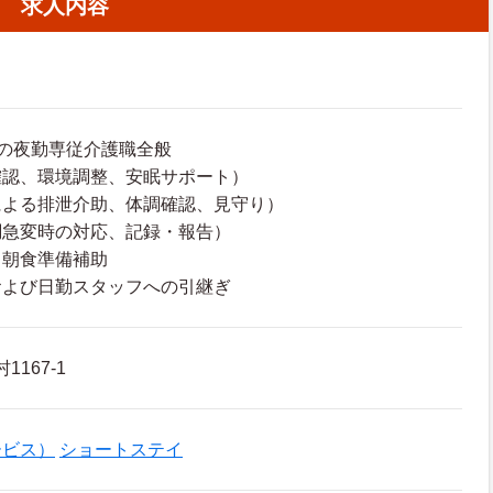
求人内容
の夜勤専従介護職全般
確認、環境調整、安眠サポート）
による排泄介助、体調確認、見守り）
調急変時の対応、記録・報告）
・朝食準備補助
および日勤スタッフへの引継ぎ
1167‐1
ービス）
ショートステイ