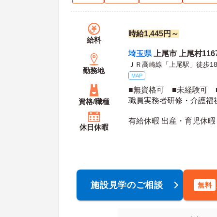
時給1,445円～
給料
埼玉県
上尾市 上尾村116
ＪＲ高崎線「上尾駅」徒歩1
勤務地
MAP
■無資格可 ■未経験可 
職員実務者研修・介護福
資格/職種
有給休暇 出産・育児休暇
休日休暇
施設見学のご相談
無料