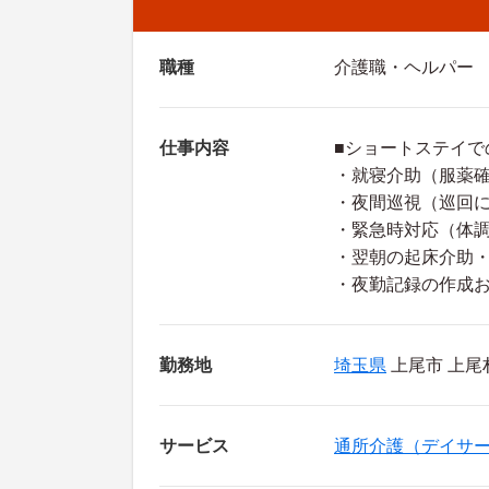
職種
介護職・ヘルパー
仕事内容
■ショートステイで
・就寝介助（服薬
・夜間巡視（巡回
・緊急時対応（体
・翌朝の起床介助
・夜勤記録の作成
勤務地
埼玉県
上尾市 上尾村
サービス
通所介護（デイサ