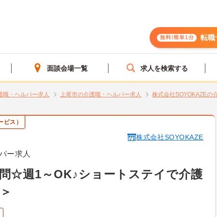
転職
無料!簡単1分
面談会場一覧
求人を検索する
護職・ヘルパー求人
上尾市の介護職・ヘルパー求人
株式会社SOYOKAZE
ービス）
株式会社SOYOKAZE
パー求人
問☆週1～OK♪ショートステイで介護
＞