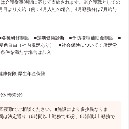
当は介護従事時間に応じて支給されます。※介護職としての
月目より支給（例：4月入社の場合、4月勤務分は7月給与
■各種研修制度 ■定期健康診断 ■予防接種補助金制度 ■
髪色自由（社内規定あり） ■社会保険について：所定労
り条件を満たす場合は加入
 健康保険 厚生年金保険
0(休憩60分)
2回夜勤でご相談ください。■施設により多少異なりま
間は法定通り（6時間以上勤務で45分、8時間以上勤務で