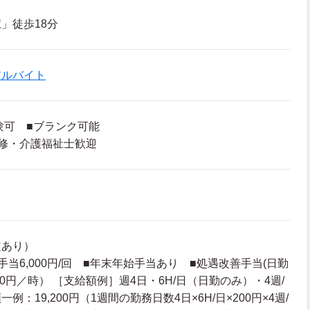
」徒歩18分
アルバイト
験可 ■ブランク可能
修・介護福祉士歓迎
定あり）
当6,000円/回 ■年末年始手当あり ■処遇改善手当(日勤
20円／時） ［支給額例］週4日・6H/日（日勤のみ）・4週/
：19,200円（1週間の勤務日数4日×6H/日×200円×4週/