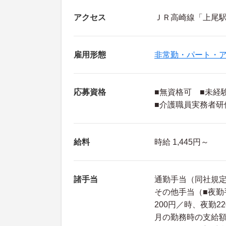
アクセス
ＪＲ高崎線「上尾駅
雇用形態
非常勤・パート・
応募資格
■無資格可 ■未経
■介護職員実務者研
給料
時給 1,445円～
諸手当
通勤手当（同社規
その他手当（■夜勤手
200円／時、夜勤2
月の勤務時の支給額一例