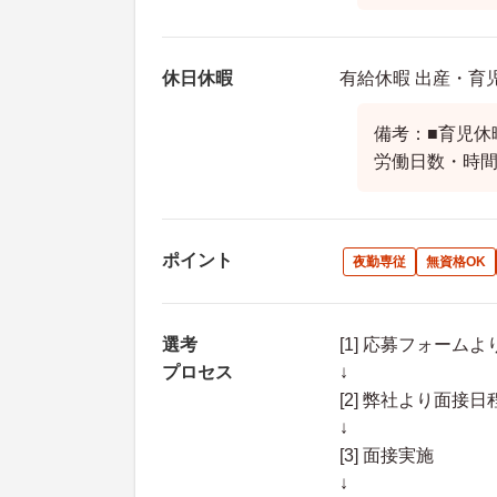
休日休暇
有給休暇 出産・育
備考：■育児休
労働日数・時
ポイント
夜勤専従
無資格OK
選考
[1] 応募フォーム
プロセス
↓
[2] 弊社より面
↓
[3] 面接実施
↓