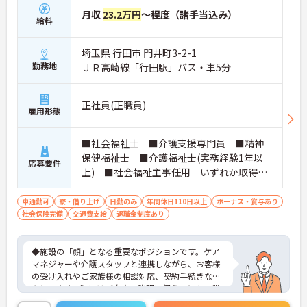
月収
23.2万円
～程度（諸手当込み）
給料
埼玉県 行田市 門井町3-2-1
勤務地
ＪＲ高崎線「行田駅」バス・車5分
正社員(正職員)
雇用形態
■社会福祉士 ■介護支援専門員 ■精神
保健福祉士 ■介護福祉士(実務経験1年以
応募要件
上) ■社会福祉主事任用 いずれか取得さ
れている方 ■普通自動車免許をお持ちの
方 ※厚生労働大臣が定める科目を3科目以上
車通勤可
寮・借り上げ
日勤のみ
年間休日110日以上
ボーナス・賞与あり
社会保険完備
交通費支給
履修していることが成績証明書の提示にて
退職金制度あり
認められる方もご応募可能です。
◆施設の「顔」となる重要なポジションです。ケア
マネジャーや介護スタッフと連携しながら、お客様
の受け入れやご家族様の相談対応、契約手続きなど
を行います。時にはご自宅へ説明に伺うことも。業
務の幅は広いですが、その分、お客様の「困った」