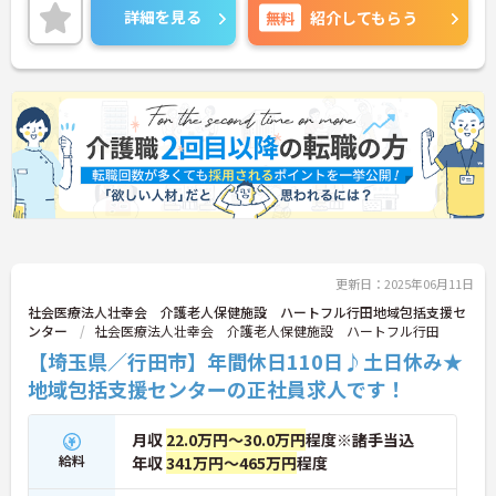
に寄り添い、解決できた時の喜びはひとしおです。
詳細を見る
無料
紹介してもらう
親身な対応ができるあなたを、スタッフみんなが待
っています。
◆年間休日は117日以上あり、シフト制ですが希望
休も考慮してもらえるので予定が立てやすいのが嬉
しいポイントです。有給休暇は1時間単位で取得でき
るので、「ちょっと用事を済ませたい」という時に
も便利。オンとオフを上手に切り替えて、自分らし
い働き方が実現できます。
◆タブレット端末を活用した介護記録システムを導
入♪スタッフ同士の情報共有もスムーズになり、
「ご利用者様と向き合う時間が増えた」と現場でも
好評です。効率よく働けます。
更新日：2025年06月11日
社会医療法人壮幸会 介護老人保健施設 ハートフル行田地域包括支援セ
ンター
社会医療法人壮幸会 介護老人保健施設 ハートフル行田
【埼玉県／行田市】年間休日110日♪土日休み★
地域包括支援センターの正社員求人です！
月収
22.0万円～30.0万円
程度※諸手当込
給料
年収
341万円～465万円
程度