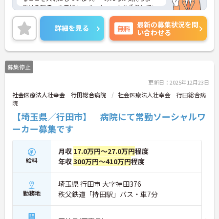
働ける環境」を目指し、チームワークを重視してい
るのが特徴です。裁量が大きく任される部分も多い
最新の募集状況を問
ため、アイデアや気配りがダイレクトに施設の雰囲
詳細を見る
無料
い合わせる
気を良くし、スタッフの笑顔につながるやりがいを
感じられます。
＜学びを応援！充実の研修と資格手当＞「管理職専
用研修」をはじめ、コンプライアンス研修や職種別
募集停止
専門研修など、成長を支えるプログラムが豊富で
す。また、資格取得への評価も手厚く、スキルアッ
更新日：2025年12月23日
プが収入アップにもつながります。
社会医療法人壮幸会 行田総合病院
社会医療法人壮幸会 行田総合病
＜プライベートも大切にできる柔軟な働き方＞年間
院
休日は117日あり、1時間単位で取得できる有給休暇
や、最大40日まで積み立てられる積立有給休暇な
【埼玉県／行田市】 病院にて常勤ソーシャルワ
ど、休みを取りやすい制度が整っています。
ーカー募集です
月収
17.0万円～27.0万円
程度
給料
年収
300万円～410万円
程度
埼玉県 行田市 大字持田376
勤務地
秩父鉄道「持田駅」バス・車7分