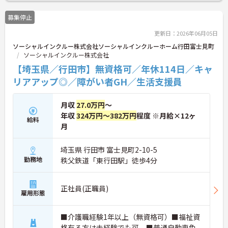
募集停止
更新日：2026年06月05日
ソーシャルインクルー株式会社ソーシャルインクルーホーム行田富士見町
ソーシャルインクルー株式会社
【埼玉県／行田市】無資格可／年休114日／キャ
リアアップ◎／障がい者GH／生活支援員
月収
27.0万円
～
年収
324万円～382万円
程度 ※月給×12ヶ
給料
月
埼玉県 行田市 富士見町2-10-5
勤務地
秩父鉄道「東行田駅」徒歩4分
正社員(正職員)
雇用形態
■介護職経験1年以上（無資格可）■福祉資
格有る方は未経験でも可 ■普通自動車免