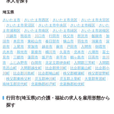
求人を探す
埼玉県
さいたま市
さいたま市西区
さいたま市北区
さいたま市大宮区
さいたま市見沼区
さいたま市中央区
さいたま市桜区
さいた
ま市浦和区
さいたま市南区
さいたま市緑区
さいたま市岩槻区
川越市
熊谷市
川口市
行田市
秩父市
所沢市
飯能市
加
須市
本庄市
東松山市
春日部市
狭山市
羽生市
鴻巣市
深
谷市
上尾市
草加市
越谷市
蕨市
戸田市
入間市
朝霞市
志木市
和光市
新座市
桶川市
久喜市
北本市
八潮市
富士
見市
三郷市
蓮田市
坂戸市
幸手市
鶴ヶ島市
日高市
吉川
市
ふじみ野市
白岡市
北足立郡伊奈町
入間郡三芳町
入間郡
毛呂山町
入間郡越生町
比企郡滑川町
比企郡嵐山町
比企郡小
川町
比企郡川島町
比企郡鳩山町
秩父郡横瀬町
秩父郡皆野町
秩父郡東秩父村
児玉郡神川町
児玉郡上里町
大里郡寄居町
南埼玉郡宮代町
北葛飾郡杉戸町
北葛飾郡松伏町
行田市(埼玉県)の介護・福祉の求人を雇用形態から
探す