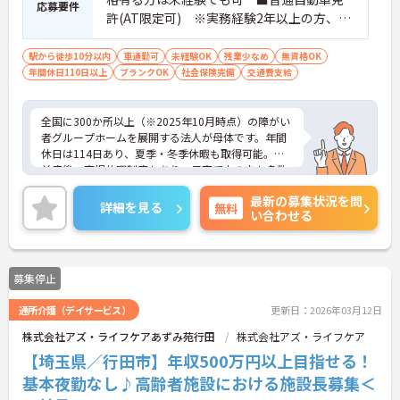
応募要件
許(AT限定可) ※実務経験2年以上の方、障
がい者福祉に関する経験をお持ちの方大歓
迎
駅から徒歩10分以内
車通勤可
未経験OK
残業少なめ
無資格OK
年間休日110日以上
ブランクOK
社会保険完備
交通費支給
全国に300か所以上（※2025年10月時点）の障がい
者グループホームを展開する法人が母体です。年間
休日は114日あり、夏季・冬季休暇も取得可能。産
前産後・育児休暇制度もあり、子育て中の方も多数
活躍中で、ワークライフバランスを大切にしながら
最新の募集状況を問
働ける環境が整っています。研修制度や外部勉強会
詳細を見る
無料
い合わせる
の受講支援もあり、スキルアップもしっかりサポー
ト。将来的には管理者やエリアマネージャーへのキ
ャリアアップも目指せます。20代から60代まで幅広
い年代のスタッフが活躍しており、和やかな雰囲気
募集停止
の職場です。介護経験を活かしたい方、福祉の資格
をお持ちの方、安定した法人でキャリアを築きたい
通所介護（デイサービス）
更新日：2026年03月12日
方におすすめです。
株式会社アズ・ライフケアあずみ苑行田
株式会社アズ・ライフケア
★おすすめPOINT★
【埼玉県／行田市】年収500万円以上目指せる！
・生活支援員からスタートし、サービス管理責任者
やエリアマネージャーへと続く明確なステップアッ
基本夜勤なし♪高齢者施設における施設長募集＜
プの道筋が用意されています。急成長中の企業であ