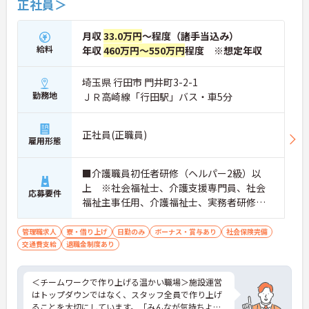
正社員＞
るためポストも豊富にあり、専門性を高めながらマ
ネジメント職への挑戦も視野に入れていただけま
す。
月収
33.0万円
～程度（諸手当込み）
・年間休日114日、残業月平均10時間程度という就
給料
年収
460万円～550万円
程度 ※想定年収
業環境に加え、産前産後休暇や育児休暇制度がしっ
かりと整備されています。オンとオフの切り替えを
埼玉県 行田市 門井町3-2-1
明確にし、心身ともに充実した状態で長くご活躍い
ただけます。
勤務地
ＪＲ高崎線「行田駅」バス・車5分
・グループホーム一棟あたりの入居者様20名定員を
常時2～4名のスタッフで支援、国基準を上回る人員
配置や夜間複数名体制が敷かれているため、業務に
正社員(正職員)
雇用形態
追われることなくご利用者様のペースに合わせたサ
ポートが可能です。施設も専用設計で働きやすく、
ご自身の理想とする福祉を実践できる環境が整って
■介護職員初任者研修（ヘルパー2級）以
います。
上 ※社会福祉士、介護支援専門員、社会
応募要件
福祉主事任用、介護福祉士、実務者研修歓
迎 ■管理職、生活相談員、サービス提供責
任者、またはそれらに類する職種での業務
管理職求人
寮・借り上げ
日勤のみ
ボーナス・賞与あり
社会保険完備
交通費支給
退職金制度あり
経験をお持ちの方 ■普通自動車免許（AT
限定可）必須
＜チームワークで作り上げる温かい職場＞施設運営
はトップダウンではなく、スタッフ全員で作り上げ
ることを大切にしています。「みんなが気持ちよく