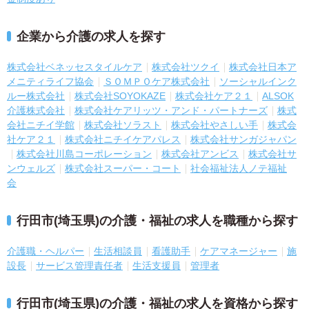
企業から介護の求人を探す
株式会社ベネッセスタイルケア
株式会社ツクイ
株式会社日本ア
メニティライフ協会
ＳＯＭＰＯケア株式会社
ソーシャルインク
ルー株式会社
株式会社SOYOKAZE
株式会社ケア２１
ALSOK
介護株式会社
株式会社ケアリッツ・アンド・パートナーズ
株式
会社ニチイ学館
株式会社ソラスト
株式会社やさしい手
株式会
社ケア２１
株式会社ニチイケアパレス
株式会社サンガジャパン
株式会社川島コーポレーション
株式会社アンビス
株式会社サ
ンウェルズ
株式会社スーパー・コート
社会福祉法人ノテ福祉
会
行田市(埼玉県)の介護・福祉の求人を職種から探す
介護職・ヘルパー
生活相談員
看護助手
ケアマネージャー
施
設長
サービス管理責任者
生活支援員
管理者
行田市(埼玉県)の介護・福祉の求人を資格から探す