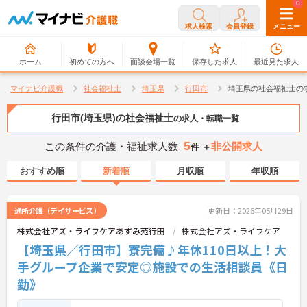
0
0
求人検索
会員登録
メニュー
ホーム
初めての方へ
面談会場一覧
保存した求人
最近見た求人
マイナビ介護職
社会福祉士
埼玉県
行田市
埼玉県の社会福祉士の
行田市(埼玉県)の社会福祉士
の求人・転職一覧
5
この条件の介護・福祉求人数
非公開求人
件 ＋
おすすめ順
新着順
月収順
年収順
通所介護（デイサービス）
更新日：2026年05月29日
株式会社アズ・ライフケアあずみ苑行田
株式会社アズ・ライフケア
【埼玉県／行田市】寮完備♪年休110日以上！大
手グループ企業で安定◎施設での生活相談員《日
勤》