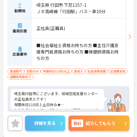
埼玉県 行田市 下忍1157-1
勤務地
ＪＲ高崎線「行田駅」バス・車10分
正社員(正職員)
雇用形態
■社会福祉士資格お持ちの方 ■主任介護支
援専門員資格お持ちの方 ■保健師資格お持
応募要件
ちの方
車通勤可
日勤のみ
年間休日110日以上
高収入
社会保険完備
交通費支給
退職金制度あり
埼玉県行田市にございます、地域包括支援センター
の正社員求人です！
年間休日110日♪土日休み★
お休み多めなので、プライベートの時間もしっかり
確保できます！
ご興味のある方は、マイナビ介護職までお問い合わ
詳細を見る
無料
紹介してもらう
せください。