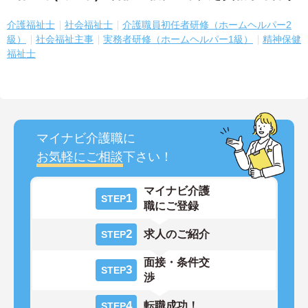
介護福祉士
社会福祉士
介護職員初任者研修（ホームヘルパー2
級）
社会福祉主事
実務者研修（ホームヘルパー1級）
精神保健
福祉士
マイナビ介護職に
お気軽にご相談
下さい！
マイナビ介護
1
STEP
職にご登録
2
求人のご紹介
STEP
面接・条件交
3
STEP
渉
4
転職成功！
STEP