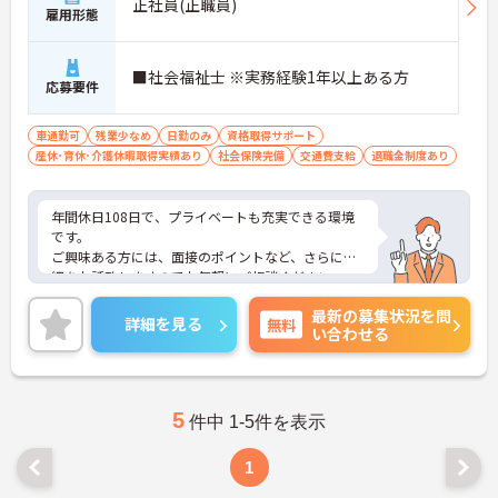
正社員(正職員)
雇用形態
■社会福祉士 ※実務経験1年以上ある方
応募要件
車通勤可
残業少なめ
日勤のみ
資格取得サポート
産休･育休･介護休暇取得実績あり
社会保険完備
交通費支給
退職金制度あり
年間休日108日で、プライベートも充実できる環境
です。
ご興味ある方には、面接のポイントなど、さらに詳
細をお話致しますのでお気軽にご相談ください。
最新の募集状況を問
詳細を見る
無料
い合わせる
5
件中 1-5件を表示
1