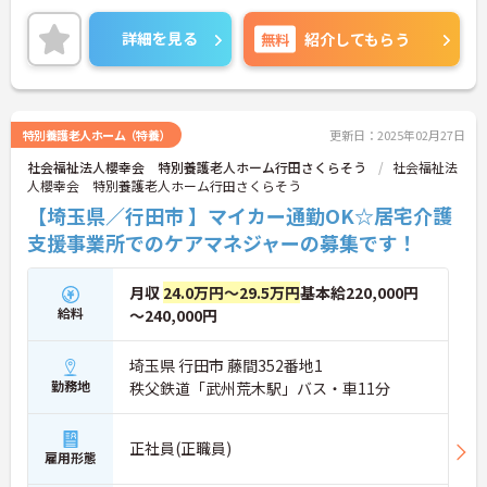
詳細を見る
無料
紹介してもらう
特別養護老人ホーム（特養）
更新日：2025年02月27日
社会福祉法人櫻幸会 特別養護老人ホーム行田さくらそう
社会福祉法
人櫻幸会 特別養護老人ホーム行田さくらそう
【埼玉県／行田市 】マイカー通勤OK☆居宅介護
支援事業所でのケアマネジャーの募集です！
月収
24.0万円～29.5万円
基本給220,000円
給料
～240,000円
埼玉県 行田市 藤間352番地1
勤務地
秩父鉄道「武州荒木駅」バス・車11分
正社員(正職員)
雇用形態