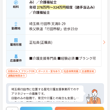
み）／介護福祉士
給料
年収
276万円～324万円
程度（諸手当込み）
／介護福祉士
埼玉県 行田市 天満8-29
勤務地
秩父鉄道「行田市駅」徒歩15分
正社員(正職員)
雇用形態
■介護支援専門員 ■経験必須 ■ブランク可
応募要件
日勤のみ
ブランクOK
ボーナス・賞与あり
社会保険完備
交通費支給
退職金制度あり
埼玉県行田市に位置する居宅介護支援事業所でのケ
アマネジャーの募集です。
日勤のみの勤務で、育児や介護との両立も支援して
いるので、家庭との両立を図りながら働きたい方に
ぴったりです♪