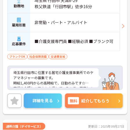
埼玉県 行田市 天満8-29
勤務地
秩父鉄道「行田市駅」徒歩16分
非常勤・パート・アルバイト
雇用形態
■介護支援専門員 ■経験必須 ■ブランク可
応募要件
ブランクOK
社会保険完備
交通費支給
埼玉県行田市に位置する居宅介護支援事業所でのケ
アマネジャーの募集です。
時給1,400円からの高時給で、日勤のみです☆
育児や介護との両立も支援しているので、家庭との
両立を図りながら働きたい方にぴったりです！
ご興味のある方はご面接のポイントをお伝えします
詳細を見る
無料
紹介してもらう
のでお気軽にお問い合わせください。
通所介護（デイサービス）
更新日：2025年09月27日