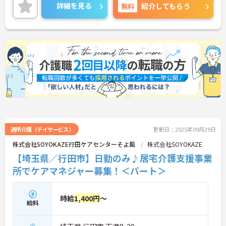
特別報酬支給あり、昇給・賞与もありなのでモチベ
詳細を見る
無料
紹介してもらう
ーションアップに繋がります☆
ご興味のある方はご面接のポイントをお伝えします
のでお気軽にお問い合わせください！
通所介護（デイサービス）
更新日：2025年09月29日
株式会社SOYOKAZE行田ケアセンターそよ風
株式会社SOYOKAZE
【埼玉県／行田市】日勤のみ♪居宅介護支援事業
所でケアマネジャー募集！＜パート＞
時給
1,400円
～
給料