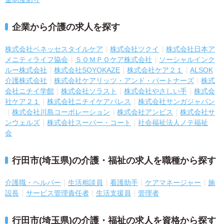
企業から介護の求人を探す
株式会社ベネッセスタイルケア
株式会社ツクイ
株式会社日本ア
メニティライフ協会
ＳＯＭＰＯケア株式会社
ソーシャルインク
ルー株式会社
株式会社SOYOKAZE
株式会社ケア２１
ALSOK
介護株式会社
株式会社ケアリッツ・アンド・パートナーズ
株式
会社ニチイ学館
株式会社ソラスト
株式会社やさしい手
株式会
社ケア２１
株式会社ニチイケアパレス
株式会社サンガジャパン
株式会社川島コーポレーション
株式会社アンビス
株式会社サ
ンウェルズ
株式会社スーパー・コート
社会福祉法人ノテ福祉
会
行田市(埼玉県)の介護・福祉の求人を職種から探す
介護職・ヘルパー
生活相談員
看護助手
ケアマネージャー
施
設長
サービス管理責任者
生活支援員
管理者
行田市(埼玉県)の介護・福祉の求人を資格から探す