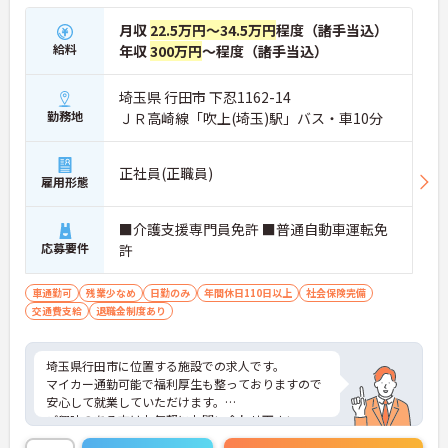
月収
22.5万円～34.5万円
程度（諸手当込）
給料
年収
300万円
～程度（諸手当込）
埼玉県 行田市 下忍1162-14
勤務地
ＪＲ高崎線「吹上(埼玉)駅」バス・車10分
正社員(正職員)
雇用形態
■介護支援専門員免許 ■普通自動車運転免
応募要件
許
車通勤可
残業少なめ
日勤のみ
年間休日110日以上
社会保険完備
交通費支給
退職金制度あり
埼玉県行田市に位置する施設での求人です。
マイカー通勤可能で福利厚生も整っておりますので
安心して就業していただけます。
ご興味のある方はお気軽にお問い合わせ下さい。