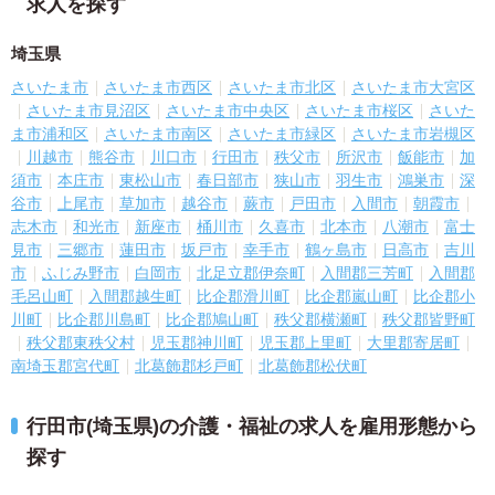
求人を探す
埼玉県
さいたま市
さいたま市西区
さいたま市北区
さいたま市大宮区
さいたま市見沼区
さいたま市中央区
さいたま市桜区
さいた
ま市浦和区
さいたま市南区
さいたま市緑区
さいたま市岩槻区
川越市
熊谷市
川口市
行田市
秩父市
所沢市
飯能市
加
須市
本庄市
東松山市
春日部市
狭山市
羽生市
鴻巣市
深
谷市
上尾市
草加市
越谷市
蕨市
戸田市
入間市
朝霞市
志木市
和光市
新座市
桶川市
久喜市
北本市
八潮市
富士
見市
三郷市
蓮田市
坂戸市
幸手市
鶴ヶ島市
日高市
吉川
市
ふじみ野市
白岡市
北足立郡伊奈町
入間郡三芳町
入間郡
毛呂山町
入間郡越生町
比企郡滑川町
比企郡嵐山町
比企郡小
川町
比企郡川島町
比企郡鳩山町
秩父郡横瀬町
秩父郡皆野町
秩父郡東秩父村
児玉郡神川町
児玉郡上里町
大里郡寄居町
南埼玉郡宮代町
北葛飾郡杉戸町
北葛飾郡松伏町
行田市(埼玉県)の介護・福祉の求人を雇用形態から
探す