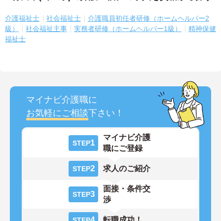
介護福祉士
社会福祉士
介護職員初任者研修（ホームヘルパー2
級）
社会福祉主事
実務者研修（ホームヘルパー1級）
精神保健
福祉士
マイナビ介護職に
お気軽にご相談
下さい！
マイナビ介護
1
STEP
職にご登録
2
求人のご紹介
STEP
面接・条件交
3
STEP
渉
4
転職成功！
STEP