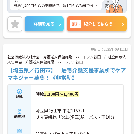
す。
時給1,400円からの高時給で、週1日から勤務できる
柔軟なシフトが魅力です☆
育児や介護との両立も支援しているので、家庭との
両立を図りながら働きたい方にぴったりです！
詳細を見る
無料
紹介してもらう
ご興味のある方はご面接のポイントをお伝えします
のでお気軽にお問い合わせください。
更新日：2025年06月11日
社会医療法人壮幸会 介護老人保健施設 ハートフル行田
社会医療法
人壮幸会 介護老人保健施設 ハートフル行田
【埼玉県／行田市】 居宅介護支援事業所でケア
マネジャー募集！《非常勤》
時給
1,200円～1,400円
給料
埼玉県 行田市 下忍1157-1
勤務地
ＪＲ高崎線「吹上(埼玉)駅」バス・車10分
非常勤・パート・アルバイト