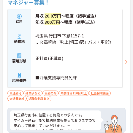
マネジャー募集！
月収
20.0万円
～程度（諸手当込）
給料
年収
300万円
～程度（諸手当込）
埼玉県 行田市 下忍1157-1
勤務地
ＪＲ高崎線「吹上(埼玉)駅」バス・車6分
正社員(正職員)
雇用形態
■介護支援専門員免許
応募要件
車通勤可
残業少なめ
日勤のみ
年間休日110日以上
社会保険完備
交通費支給
退職金制度あり
埼玉県行田市に位置する施設での求人です。
マイカー通勤可能で福利厚生も整っておりますので
安心して就業していただけます。
ご興味のある方はお気軽にお問い合わせ下さい。