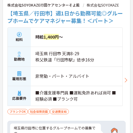
株式会社SOYOKAZE行田ケアセンターそよ風
株式会社SOYOKAZE
【埼玉県／行田市】週1日から勤務可能◎グルー
プホームでケアマネジャー募集！＜パート＞
時給
1,400円
～
給料
埼玉県 行田市 天満8-29
勤務地
秩父鉄道「行田市駅」徒歩16分
非常勤・パート・アルバイト
雇用形態
■介護支援専門員 ■運転免許あれば尚可 ■
応募要件
経験必須 ■ブランク可
ブランクOK
社会保険完備
交通費支給
埼玉県行田市に位置するグループホームでの募集で