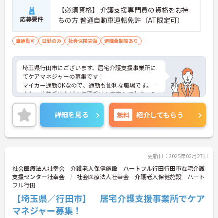
【必須資格】 介護支援専門員の資格をお持
応募要件
ちの方 普通自動車運転免許（AT限定可）
車通勤可
日勤のみ
社会保険完備
退職金制度あり
埼玉県行田市にございます、居宅介護支援事業所に
てケアマネジャーの募集です！
マイカー通勤OKなので、通勤も便利な職場です。
また、扶養手当などの各種手当も充実しており、入
職初日に有給休暇5日間が付与されるなど、従業員に
嬉しい制度のある法人です。
詳細を見る
無料
紹介してもらう
ご興味のある方は、マイナビ介護職までお問い合わ
せください。
更新日：2025年02月27日
社会医療法人壮幸会 介護老人保健施設 ハートフル行田行田市在宅介護
支援センター壮幸会
社会医療法人壮幸会 介護老人保健施設 ハート
フル行田
【埼玉県／行田市】 居宅介護支援事業所でケア
マネジャー募集！