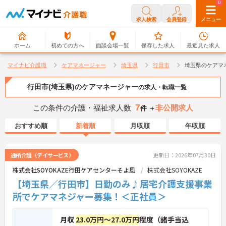
0
0
求人検索
会員登録
メニュー
ホーム
初めての方へ
面談会場一覧
保存した求人
最近見た求人
マイナビ介護職
ケアマネージャー
埼玉県
行田市
埼玉県のケアマ
行田市(埼玉県)のケアマネージャー
の求人・転職一覧
7
この条件の介護・福祉求人数
非公開求人
件 ＋
おすすめ順
新着順
月収順
年収順
通所介護（デイサービス）
更新日：2026年07月30日
株式会社SOYOKAZE行田ケアセンターそよ風
株式会社SOYOKAZE
【埼玉県／行田市】日勤のみ♪居宅介護支援事業
所でケアマネジャー募集！＜正社員＞
月収
23.0万円～27.0万円
程度（諸手当込