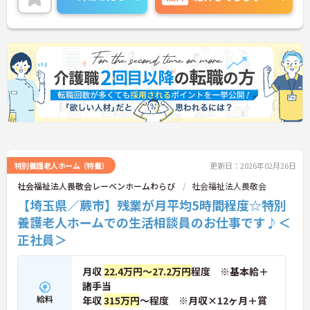
に詳細をご案内しますのでお気軽にご相談くださ
い！
特別養護老人ホーム（特養）
更新日：2026年02月26日
社会福祉法人畏敬会レーベンホームわらび
社会福祉法人畏敬会
【埼玉県／蕨市】残業が月平均5時間程度☆特別
養護老人ホームでの生活相談員のお仕事です♪＜
正社員＞
月収
22.4万円～27.2万円
程度 ※基本給＋
諸手当
給料
年収
315万円
～程度 ※月収×12ヶ月＋賞