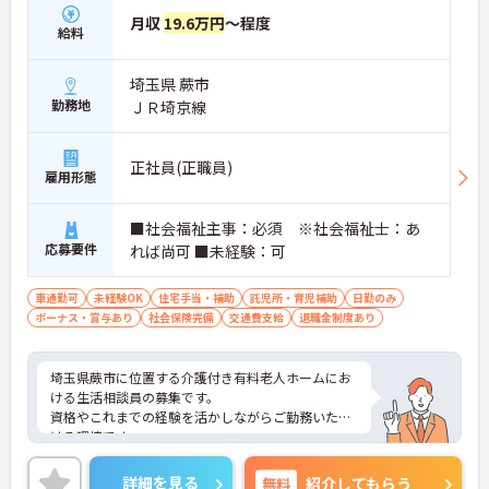
月収
19.6万円
～程度
給料
埼玉県 蕨市
勤務地
ＪＲ埼京線
正社員(正職員)
雇用形態
■社会福祉主事：必須 ※社会福祉士：あ
応募要件
れば尚可 ■未経験：可
車通勤可
未経験OK
住宅手当・補助
託児所・育児補助
日勤のみ
ボーナス・賞与あり
社会保険完備
交通費支給
退職金制度あり
埼玉県蕨市に位置する介護付き有料老人ホームにお
ける生活相談員の募集です。
資格やこれまでの経験を活かしながらご勤務いただ
ける環境です。
マイカー通勤が可能です。通勤が苦になりません。
ご興味のある方には、面接対策ポイントなど、さら
詳細を見る
無料
紹介してもらう