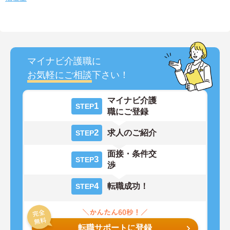
マイナビ介護職に
お気軽にご相談
下さい！
マイナビ介護
1
STEP
職にご登録
2
求人のご紹介
STEP
面接・条件交
3
STEP
渉
4
転職成功！
STEP
転職サポートに登録