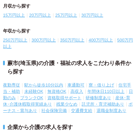
月収から探す
15万円以上
20万円以上
25万円以上
30万円以上
年収から探す
250万円以上
300万円以上
350万円以上
400万円以上
500万円
以上
蕨市(埼玉県)の介護・福祉の求人をこだわり条件か
ら探す
夜勤専従
駅から徒歩10分以内
車通勤可
寮・借り上げ
住宅手
当・補助
未経験OK
無資格OK
高収入
年間休日110日以上
日
勤のみ
ブランクOK
資格取得サポート
研修制度あり
産休･育
休･介護休暇取得実績あり
残業少なめ
託児所・育児補助あり
ボ
ーナス・賞与あり
社会保険完備
交通費支給
退職金制度あり
企業から介護の求人を探す