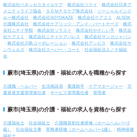
株式会社ベネッセスタイルケア
株式会社ツクイ
株式会社日本ア
メニティライフ協会
ＳＯＭＰＯケア株式会社
ソーシャルインク
ルー株式会社
株式会社SOYOKAZE
株式会社ケア２１
ALSOK
介護株式会社
株式会社ケアリッツ・アンド・パートナーズ
株式
会社ニチイ学館
株式会社ソラスト
株式会社やさしい手
株式会
社ケア２１
株式会社ニチイケアパレス
株式会社サンガジャパン
株式会社川島コーポレーション
株式会社アンビス
株式会社サ
ンウェルズ
株式会社スーパー・コート
社会福祉法人ノテ福祉
会
蕨市(埼玉県)の介護・福祉の求人を職種から探す
介護職・ヘルパー
生活相談員
看護助手
ケアマネージャー
児
童発達支援管理責任者
サービス管理責任者
管理者
蕨市(埼玉県)の介護・福祉の求人を資格から探す
介護福祉士
社会福祉士
介護職員初任者研修（ホームヘルパー2
級）
社会福祉主事
実務者研修（ホームヘルパー1級）
精神保健
福祉士