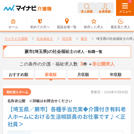
0
0
求人検索
会員登録
メニュー
ホーム
初めての方へ
面談会場一覧
保存した求人
最近見た求人
マイナビ介護職
社会福祉士
埼玉県
蕨市
埼玉県の社会福祉士の求
蕨市(埼玉県)の社会福祉士
の求人・転職一覧
3
この条件の介護・福祉求人数
非公開求人
件 ＋
おすすめ順
新着順
月収順
年収順
有料老人ホーム
更新日：2026年07月06日
名称非公開 ※詳細はお問合せください
【埼玉県／蕨市】各種手当充実◆介護付き有料老
人ホームにおける生活相談員のお仕事です♪＜正
社員＞