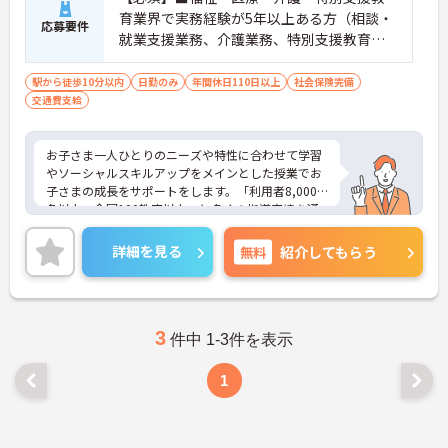
育業界で実務経験が5年以上ある方（相談・
応募要件
就業支援業務、介護業務、特別支援教育な
ど）■児童発達支援管理責任者研修受講者
駅から徒歩10分以内
日勤のみ
年間休日110日以上
社会保険完備
交通費支給
お子さま一人ひとりのニーズや特性に合わせて学習
やソーシャルスキルアップをメインとした授業でお
子さまの成長をサポートをします。「利用者8,000
名以上、全国100教室以上」と多くの指導実績を通
して培ったノウハウもあり、満足度の高いサービス
の提供とともに、自身の療育分野でのスキル向上も
詳細を見る
無料
紹介してもらう
目指せます。年間休日は120日前後とプライベート
との両立もしやすいです。
ご興味のある方はお気軽にお問い合わせ下さい。さ
らに詳細などお伝えします！
3
件中 1-3件を表示
1