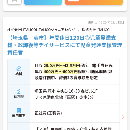
さい！
更新日：2024年12月12日
株式会社LITALICOLITALICOジュニアわらび
株式会社LITALICO
【埼玉県／蕨市】年間休日120日◎児童発達支
援・放課後等デイサービスにて児童発達支援管理
責任者
月収
29.0万円～43.5万円
程度 諸手当込み
年収
400万円～600万円
程度※理論年収は5
給料
段階評価中、評価3の賞与額を想定
埼玉県 蕨市 中央1-16-38 森ビル1F
勤務地
ＪＲ京浜東北線「蕨駅」徒歩3分
正社員(正職員)
雇用形態
【必須】■福祉・医療・介護・特別支援教