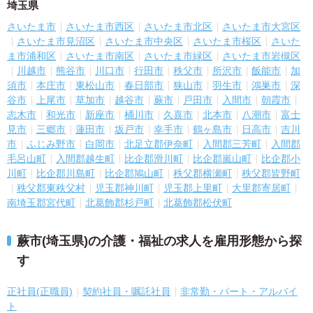
埼玉県
さいたま市
さいたま市西区
さいたま市北区
さいたま市大宮区
さいたま市見沼区
さいたま市中央区
さいたま市桜区
さいた
ま市浦和区
さいたま市南区
さいたま市緑区
さいたま市岩槻区
川越市
熊谷市
川口市
行田市
秩父市
所沢市
飯能市
加
須市
本庄市
東松山市
春日部市
狭山市
羽生市
鴻巣市
深
谷市
上尾市
草加市
越谷市
蕨市
戸田市
入間市
朝霞市
志木市
和光市
新座市
桶川市
久喜市
北本市
八潮市
富士
見市
三郷市
蓮田市
坂戸市
幸手市
鶴ヶ島市
日高市
吉川
市
ふじみ野市
白岡市
北足立郡伊奈町
入間郡三芳町
入間郡
毛呂山町
入間郡越生町
比企郡滑川町
比企郡嵐山町
比企郡小
川町
比企郡川島町
比企郡鳩山町
秩父郡横瀬町
秩父郡皆野町
秩父郡東秩父村
児玉郡神川町
児玉郡上里町
大里郡寄居町
南埼玉郡宮代町
北葛飾郡杉戸町
北葛飾郡松伏町
蕨市(埼玉県)の介護・福祉の求人を雇用形態から探
す
正社員(正職員)
契約社員・嘱託社員
非常勤・パート・アルバイ
ト