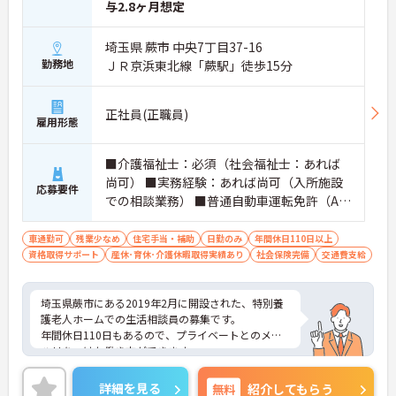
与2.8ヶ月想定
埼玉県 蕨市 中央7丁目37-16
勤務地
ＪＲ京浜東北線「蕨駅」徒歩15分
正社員(正職員)
雇用形態
■介護福祉士：必須（社会福祉士：あれば
尚可） ■実務経験：あれば尚可（入所施設
応募要件
での相談業務） ■普通自動車運転免許（AT
限定可）：必須
車通勤可
残業少なめ
住宅手当・補助
日勤のみ
年間休日110日以上
資格取得サポート
産休･育休･介護休暇取得実績あり
社会保険完備
交通費支給
埼玉県蕨市にある2019年2月に開設された、特別養
護老人ホームでの生活相談員の募集です。
年間休日110日もあるので、プライベートとのメリ
ハリをつけた働き方ができます。
ご興味のある方には、面接対策ポイントなど、さら
に詳細をお話しいたしますのでお気軽にご相談くだ
詳細を見る
無料
紹介してもらう