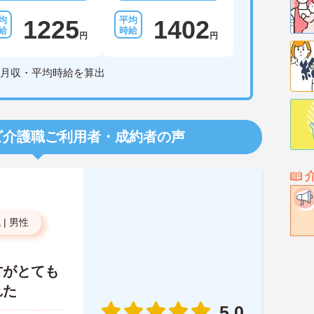
1225
1402
円
円
月収・平均時給を算出
ビ介護職
ご利用者・成約者の声
代
|
男性
方がとても
れた
5.0