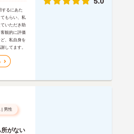
5.0
用するにあた
してもらい、私
えていただき助
、客観的に評価
など、私自身を
感謝してます。
る
代
|
男性
ち所がない