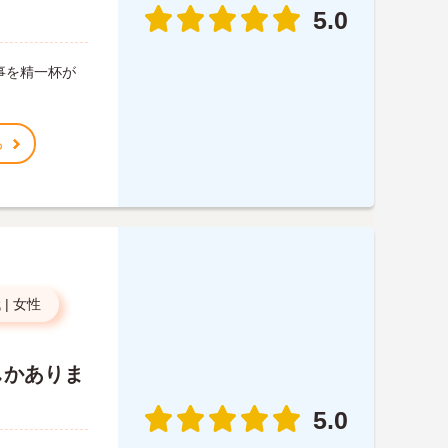
5.0
事を精一杯が
る
代
|
女性
しかありま
5.0