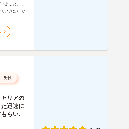
ざいました。こ
せていきたいで
る
代
|
男性
キャリアの
また迅速に
てもらい、
。