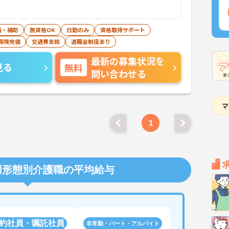
当・補助
無資格OK
日勤のみ
資格取得サポート
保険完備
交通費支給
退職金制度あり
最新の募集状況を
見る
無料
問い合わせる
1
用形態別介護職の平均給与
約社員・嘱託社員
非常勤・パート・アルバイト