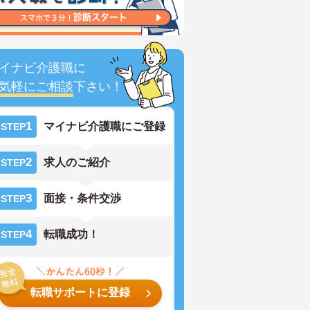
イナビ介護職に
気軽にご相談
下さい！
1
マイナビ介護職にご登録
STEP
2
求人のご紹介
STEP
3
面接・条件交渉
STEP
4
転職成功！
STEP
転職サポートに登録