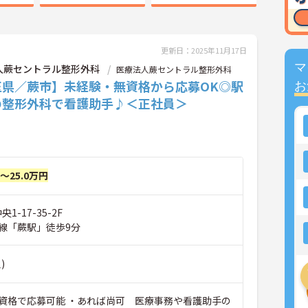
更新日：2025年11月17日
マ
人蕨セントラル整形外科
医療法人蕨セントラル整形外科
玉県／蕨市】未経験・無資格から応募OK◎駅
お
の整形外科で看護助手♪＜正社員＞
円～25.0万円
1-17-35-2F
線「蕨駅」徒歩9分
)
資格で応募可能 ・あれば尚可 医療事務や看護助手の