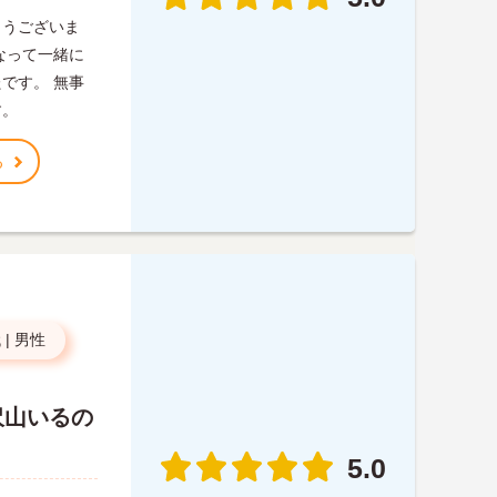
とうございま
なって一緒に
です。 無事
す。
る
代
|
男性
沢山いるの
5.0