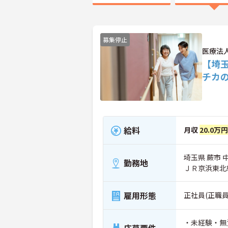
募集停止
医療法
【埼
チカ
給料
月収
20.0万
埼玉県 蕨市 中央
勤務地
ＪＲ京浜東北
雇用形態
正社員(正職員
・未経験・無