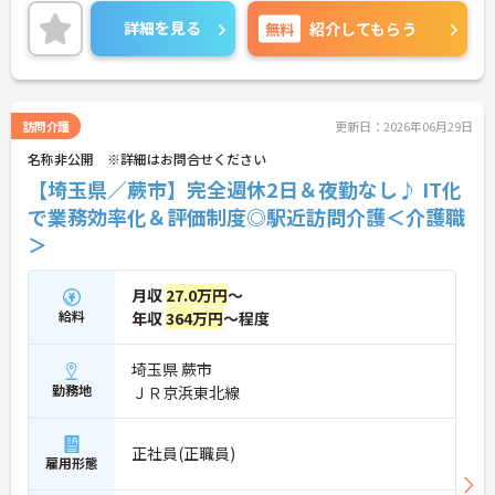
お話しいたしますのでお気軽にご相談ください。
詳細を見る
無料
紹介してもらう
訪問介護
更新日：2026年06月29日
名称非公開 ※詳細はお問合せください
【埼玉県／蕨市】完全週休2日＆夜勤なし♪ IT化
で業務効率化＆評価制度◎駅近訪問介護＜介護職
＞
月収
27.0万円
～
給料
年収
364万円
～程度
埼玉県 蕨市
勤務地
ＪＲ京浜東北線
正社員(正職員)
雇用形態