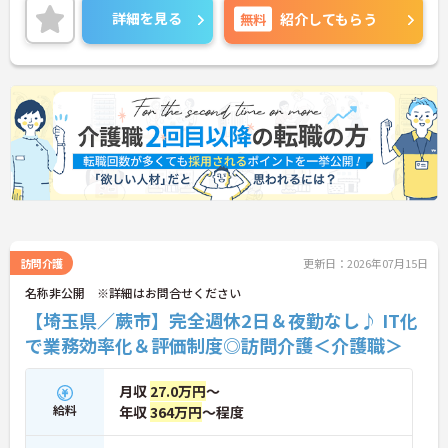
詳細をお話しいたしますのでお気軽にご相談くださ
詳細を見る
無料
紹介してもらう
い。
訪問介護
更新日：2026年07月15日
名称非公開 ※詳細はお問合せください
【埼玉県／蕨市】完全週休2日＆夜勤なし♪ IT化
で業務効率化＆評価制度◎訪問介護＜介護職＞
月収
27.0万円
～
給料
年収
364万円
～程度