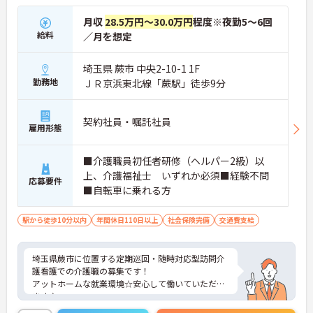
月収
28.5万円～30.0万円
程度※夜勤5～6回
給料
／月を想定
埼玉県 蕨市 中央2-10-1 1F
勤務地
ＪＲ京浜東北線「蕨駅」徒歩9分
契約社員・嘱託社員
雇用形態
■介護職員初任者研修（ヘルパー2級）以
上、介護福祉士 いずれか必須■経験不問
応募要件
■自転車に乗れる方
駅から徒歩10分以内
年間休日110日以上
社会保険完備
交通費支給
埼玉県蕨市に位置する定期巡回・随時対応型訪問介
護看護での介護職の募集です！
アットホームな就業環境☆安心して働いていただけ
ます♪
ご興味ある方には、面接対策ポイントなど、さらに