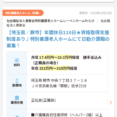
特別養護老人ホーム（特養）
更新日：2026年03月26日
社会福祉法人畏敬会特別養護老人ホームレーベンホームわらび
社会福
祉法人畏敬会
【埼玉県／蕨市】年間休日110日★資格取得支援
制度あり♪特別養護老人ホームにて日勤介護職の
募集！
月収
17.4万円～23.3万円
程度 諸手当込み
（正職員の場合）
給料
年収
252万円～329万円
程度
埼玉県 蕨市 中央７丁目３７－１６
勤務地
ＪＲ京浜東北線「蕨駅」徒歩21分
正社員(正職員)
雇用形態
■介護職員初任者研修（ヘルパー2級）以上