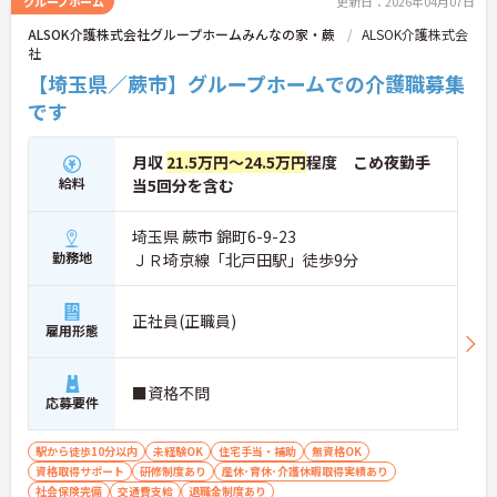
グループホーム
更新日：2026年04月07日
ALSOK介護株式会社グループホームみんなの家・蕨
ALSOK介護株式会
社
【埼玉県／蕨市】グループホームでの介護職募集
です
月収
21.5万円～24.5万円
程度 こめ夜勤手
給料
当5回分を含む
埼玉県 蕨市 錦町6-9-23
勤務地
ＪＲ埼京線「北戸田駅」徒歩9分
正社員(正職員)
雇用形態
■資格不問
応募要件
駅から徒歩10分以内
未経験OK
住宅手当・補助
無資格OK
資格取得サポート
研修制度あり
産休･育休･介護休暇取得実績あり
社会保険完備
交通費支給
退職金制度あり