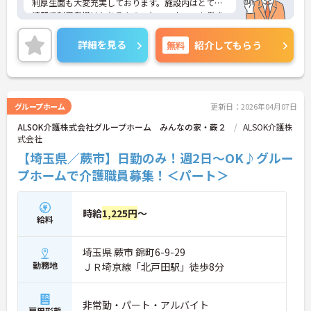
利厚生面も大変充実しております。施設内はとても
ムの支援を受けながら業務に取り組めます
綺麗で利用者様はもちろんのこと、スタッフも働き
やすい職場環境です。スタッフ間の連携の良さが利
用者様への真心込めたサービスに繋がっており、未
詳細を見る
無料
紹介してもらう
経験の方でも安心して働いて頂けます。ご興味のあ
る方はお気軽にお問い合わせ下さいませ。
グループホーム
更新日：2026年04月07日
ALSOK介護株式会社グループホーム みんなの家・蕨２
ALSOK介護株
式会社
【埼玉県／蕨市】日勤のみ！週2日～OK♪グルー
プホームで介護職員募集！＜パート＞
時給
1,225円
～
給料
埼玉県 蕨市 錦町6-9-29
勤務地
ＪＲ埼京線「北戸田駅」徒歩8分
非常勤・パート・アルバイト
雇用形態