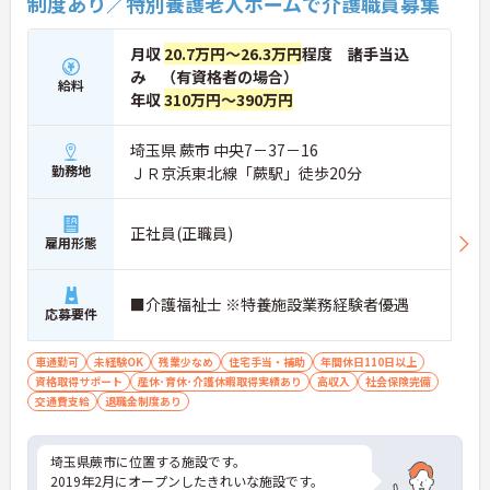
制度あり／特別養護老人ホームで介護職員募集
月収
20.7万円～26.3万円
程度 諸手当込
み （有資格者の場合）
給料
年収
310万円～390万円
埼玉県 蕨市 中央7－37－16
勤務地
ＪＲ京浜東北線「蕨駅」徒歩20分
正社員(正職員)
雇用形態
■介護福祉士 ※特養施設業務経験者優遇
応募要件
車通勤可
未経験OK
残業少なめ
住宅手当・補助
年間休日110日以上
資格取得サポート
産休･育休･介護休暇取得実績あり
高収入
社会保険完備
交通費支給
退職金制度あり
埼玉県蕨市に位置する施設です。
2019年2月にオープンしたきれいな施設です。