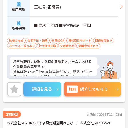
正社員(正職員)
雇用形態
■資格：不問 ■実務経験：不問
応募要件
残業少なめ
住宅手当・補助
無資格OK
資格取得サポート
研修制度あり
ボーナス・賞与あり
社会保険完備
交通費支給
退職金制度あり
埼玉県蕨市に位置する特別養護老人ホームにおける
介護職員の募集です。
賞与は計3.5ヶ月分の支給実績があり、頑張りが目に
見える形できちんと評価される職場です。モチベー
ションアップにつながります。
ご興味のある方には、面接対策ポイントなど、さら
詳細を見る
無料
紹介してもらう
に詳細をご案内しますのでお気軽にご相談くださ
い！
定期巡回
更新日：2025年12月23日
株式会社SOYOKAZEそよ風定期巡回わらび
株式会社SOYOKAZE