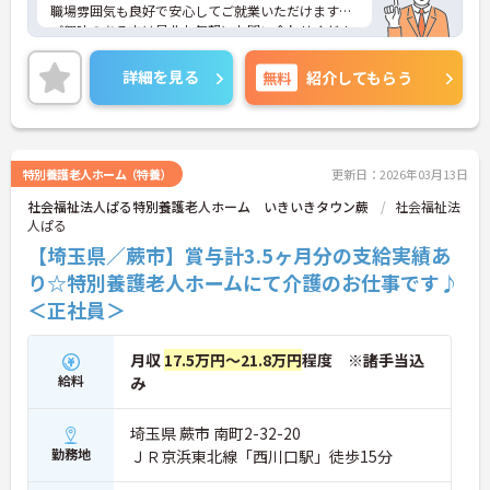
職場雰囲気も良好で安心してご就業いただけます。
ご興味のある方は是非お気軽にお問い合わせくださ
い。
詳細を見る
無料
紹介してもらう
特別養護老人ホーム（特養）
更新日：2026年03月13日
社会福祉法人ぱる特別養護老人ホーム いきいきタウン蕨
社会福祉法
人ぱる
【埼玉県／蕨市】賞与計3.5ヶ月分の支給実績あ
り☆特別養護老人ホームにて介護のお仕事です♪
＜正社員＞
月収
17.5万円～21.8万円
程度 ※諸手当込
給料
み
埼玉県 蕨市 南町2-32-20
勤務地
ＪＲ京浜東北線「西川口駅」徒歩15分