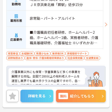
勤務地
ＪＲ京浜東北線「蕨駅」徒歩15分
非常勤・パート・アルバイト
雇用形態
■介護職員初任者研修、ホームヘルパー2
級、ホームヘルパー1級、実務者研修、介護
応募要件
職員基礎研修、介護福祉士 ※いずれかお持
ちの方 ※資格をお持ちでない方も相談可
夜勤専従
未経験OK
残業少なめ
無資格OK
資格取得サポート
研修制度あり
産休･育休･介護休暇取得実績あり
社会保険完備
交通費支給
介護事業以外にも保育・学童事業など多くの事業を
展開する同社。全国で280以上の有料老人ホームを
運営し業界でも最大手クラスの企業ですので、各種
手当、福利厚生も充実しており、長く安心して働い
ていただける環境です。ご興味ある方には、面接対
策ポイントなど、さらに詳細をお話しいたしますの
詳細を見る
無料
紹介してもらう
でお気軽にご相談ください。