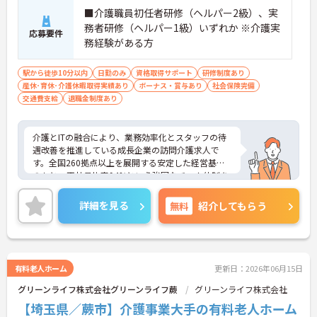
■介護職員初任者研修（ヘルパー2級）、実
務者研修（ヘルパー1級）いずれか ※介護実
応募要件
務経験がある方
駅から徒歩10分以内
日勤のみ
資格取得サポート
研修制度あり
産休･育休･介護休暇取得実績あり
ボーナス・賞与あり
社会保険完備
交通費支給
退職金制度あり
介護とITの融合により、業務効率化とスタッフの待
遇改善を推進している成長企業の訪問介護求人で
す。全国260拠点以上を展開する安定した経営基盤
のもと、正社員比率94%という強固なチーム体制を
構築しています。資格手当や年2回の評価面談など、
専門資格と成果が収入に直結する仕組みが整ってい
詳細を見る
無料
紹介してもらう
ます。夜勤なしの完全週休2日制（曜日固定）を採用
し、日々の記録業務はスマートフォンで完結するた
め、施設勤務特有の不規則なシフトや煩雑な事務作
業の負担を抑え、ケアに専念できます。定期的な面
談で不安を解消できるフォロー体制もあり、介護福
有料老人ホーム
更新日：2026年06月15日
祉士の資格取得やサ責や管理者への着実なキャリア
グリーンライフ株式会社グリーンライフ蕨
グリーンライフ株式会社
アップを目指す有資格者の方に推奨できる環境で
す。
【埼玉県／蕨市】介護事業大手の有料老人ホーム