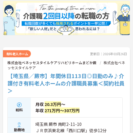
有料老人ホーム
更新日：2026年03月26日
株式会社ベネッセスタイルケアリハビリホームまどか蕨
株式会社ベネ
ッセスタイルケア
【埼玉県／蕨市】年間休日113日◎日勤のみ♪介
護付き有料老人ホームの介護職員募集＜契約社員
＞
月収
20.3万円
～
給料
年収
271万円～307万円
埼玉県 蕨市 南町2-11-10
勤務地
ＪＲ京浜東北線「西川口駅」徒歩12分