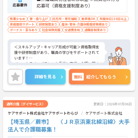
応募要件
応募可（資格支援制度あり）
残業少なめ
寮・借り上げ
託児所・育児補助
無資格OK
年間休日110日以上
資格取得サポート
研修制度あり
産休･育休･介護休暇取得実績あり
ボーナス・賞与あり
社会保険完備
交通費支給
退職金制度あり
＜スキルアップ・キャリア形成が可能＞資格取得支
援や研修制度があり、職員の学びをサポートされて
います！
＜ワークライフバランスを重視＞育児・介護に関す
る制度や社宅制度、各種手当など、長く安心して働
きやすい環境が整っています。
詳細を見る
無料
紹介してもらう
＜寄り添ったケアの実施＞利用者さまに深く寄り添
ったサービスの提供を目指し、職員の専門性を高め
るような人材育成にも注力されています。
ご興味のある方には、面接対策ポイント等、さらに
詳細をお話ししますのでお気軽にご相談ください！
通所介護（デイサービス）
更新日：2026年07月06日
ケアサポート株式会社ケアサポートわらび
ケアサポート株式会社
【埼玉県／蕨市】 〈ＪＲ京浜東北線沿線〉大手
法人で介護職募集！