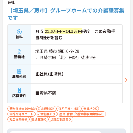
会社
【埼玉県／蕨市】グループホームでの介護職募集
です
月収
21.5万円～24.5万円
程度 こめ夜勤手
給料
当5回分を含む
埼玉県 蕨市 錦町6-9-29
勤務地
ＪＲ埼京線「北戸田駅」徒歩9分
正社員(正職員)
雇用形態
■資格不問
応募要件
駅から徒歩10分以内
未経験OK
住宅手当・補助
無資格OK
資格取得サポート
研修制度あり
産休･育休･介護休暇取得実績あり
社会保険完備
交通費支給
退職金制度あり