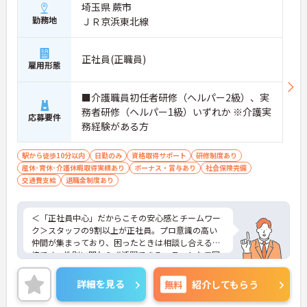
埼玉県 蕨市
勤務地
ＪＲ京浜東北線
正社員(正職員)
雇用形態
■介護職員初任者研修（ヘルパー2級）、実
務者研修（ヘルパー1級）いずれか ※介護実
応募要件
務経験がある方
駅から徒歩10分以内
日勤のみ
資格取得サポート
研修制度あり
産休･育休･介護休暇取得実績あり
ボーナス・賞与あり
社会保険完備
交通費支給
退職金制度あり
＜「正社員中心」だからこその安心感とチームワー
ク＞スタッフの9割以上が正社員。プロ意識の高い
仲間が集まっており、困ったときは相談し合える環
境です。性別に関わらず活躍できるフラットな雰囲
気があります。
＜電動自転車でラクラク移動！身体への負担を軽減
詳細を見る
無料
紹介してもらう
＞会社から1人1台、専用の電動自転車が支給されま
す（一部例外あり）。お客様のご自宅への移動が快