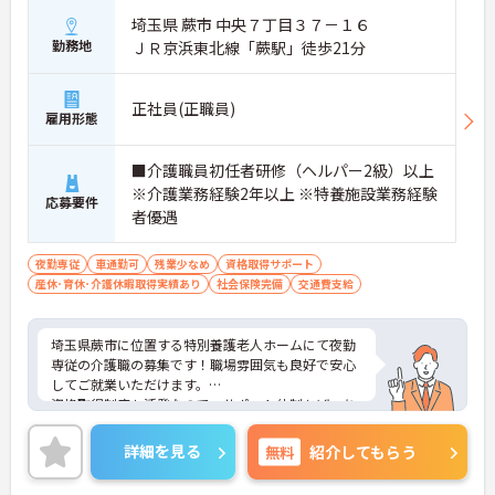
埼玉県 蕨市 中央７丁目３７－１６
勤務地
ＪＲ京浜東北線「蕨駅」徒歩21分
正社員(正職員)
雇用形態
■介護職員初任者研修（ヘルパー2級）以上
※介護業務経験2年以上 ※特養施設業務経験
応募要件
者優遇
夜勤専従
車通勤可
残業少なめ
資格取得サポート
産休･育休･介護休暇取得実績あり
社会保険完備
交通費支給
埼玉県蕨市に位置する特別養護老人ホームにて夜勤
専従の介護職の募集です！職場雰囲気も良好で安心
してご就業いただけます。
資格取得制度も活発なので、サポート体制もばっち
りです。
ご興味のある方は是非お気軽にお問い合わせくださ
詳細を見る
無料
紹介してもらう
い。