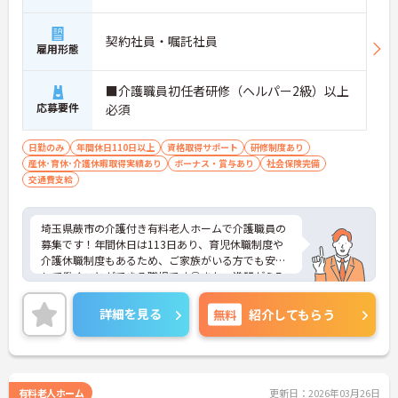
契約社員・嘱託社員
雇用形態
■介護職員初任者研修（ヘルパー2級）以上
応募要件
必須
日勤のみ
年間休日110日以上
資格取得サポート
研修制度あり
産休･育休･介護休暇取得実績あり
ボーナス・賞与あり
社会保険完備
交通費支給
埼玉県蕨市の介護付き有料老人ホームで介護職員の
募集です！年間休日は113日あり、育児休職制度や
介護休職制度もあるため、ご家族がいる方でも安心
して働くことができる職場です◎また、進研ゼミ7
割引制度やベネッセグループ共済会など、企業なら
ではの福利厚生も充実！安心して長く働きやすい環
詳細を見る
無料
紹介してもらう
境が整っています♪ご興味のある方は面接ポイント
をお伝えしますので、お気軽にご連絡ください！
有料老人ホーム
更新日：2026年03月26日