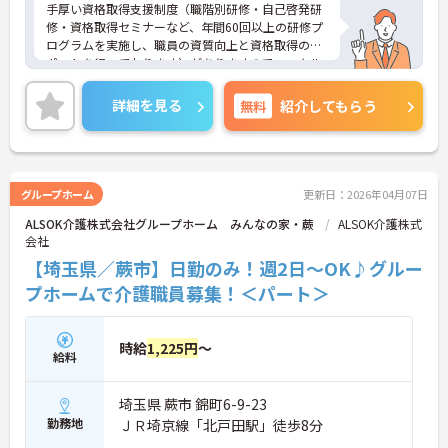
手厚い資格取得支援制度（職階別研修・自己啓発研
修・資格取得セミナーなど、年間60回以上の研修プ
ログラムを実施し、職員の資質向上と資格取得のサ
ポートを行っております）がありますので、スキル
アップされたい方や未経
験の方にもおすすめです！また、すべての働く方が
詳細を見る
無料
紹介してもらう
「安心して長く活躍できる職場」を提供すべく、
様々な福利厚生制度をご用意しております。
まずは施設での面談や見学からでもご相談可能で
す！
ご興味ある方には、面接対策ポイントなど、さらに
グループホーム
更新日：2026年04月07日
詳細をお話しいたしますのでお気軽にご相談くださ
ALSOK介護株式会社グループホーム みんなの家・蕨
ALSOK介護株式
い！
会社
【埼玉県／蕨市】日勤のみ！週2日～OK♪グルー
プホームで介護職員募集！＜パート＞
時給
1,225円
～
給料
埼玉県 蕨市 錦町6-9-23
勤務地
ＪＲ埼京線「北戸田駅」徒歩8分