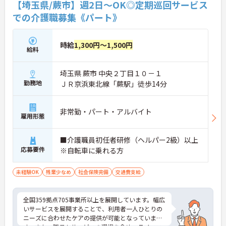
【埼玉県/蕨市】週2日～OK◎定期巡回サービス
での介護職募集《パート》
時給
1,300円～1,500円
給料
埼玉県 蕨市 中央２丁目１０－１
勤務地
ＪＲ京浜東北線「蕨駅」徒歩14分
非常勤・パート・アルバイト
雇用形態
■介護職員初任者研修（ヘルパー2級）以上
応募要件
※自転車に乗れる方
未経験OK
残業少なめ
社会保険完備
交通費支給
全国359拠点705事業所以上を展開しています。幅広
いサービスを展開することで、利用者一人ひとりの
ニーズに合わせたケアの提供が可能となっていま