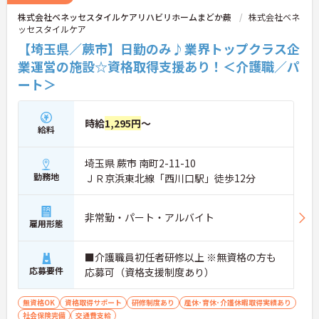
株式会社ベネッセスタイルケアリハビリホームまどか蕨
株式会社ベネ
ッセスタイルケア
【埼玉県／蕨市】日勤のみ♪業界トップクラス企
業運営の施設☆資格取得支援あり！＜介護職／パ
ート＞
時給
1,295円
～
給料
埼玉県 蕨市 南町2-11-10
勤務地
ＪＲ京浜東北線「西川口駅」徒歩12分
非常勤・パート・アルバイト
雇用形態
■介護職員初任者研修以上 ※無資格の方も
応募要件
応募可（資格支援制度あり）
無資格OK
資格取得サポート
研修制度あり
産休･育休･介護休暇取得実績あり
社会保険完備
交通費支給