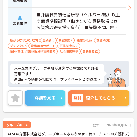
■介護職員初任者研修（ヘルパー2級）以上
※無資格相談可（働きながら資格取得でき
応募要件
る資格取得支援制度有） ■経験不問、経験
者歓迎 ■ブランクOK
駅から徒歩10分以内
車通勤可
未経験OK
残業少なめ
無資格OK
ブランクOK
資格取得サポート
研修制度あり
産休･育休･介護休暇取得実績あり
社会保険完備
交通費支給
大手企業のグループ会社が運営する施設にて介護職
募集です！
週2日～の勤務が相談でき、プライベートとの領域も
しやすいです。
ご興味ある方には、面接対策ポイントなど、さらに
詳細をお話しいたしますのでお気軽にご相談くださ
詳細を見る
無料
紹介してもらう
い！
グループホーム
更新日：2026年04月07日
ALSOK介護株式会社グループホームみんなの家・蕨２
ALSOK介護株式