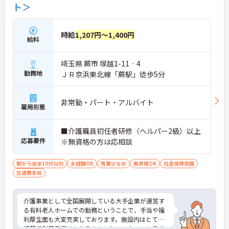
ト＞
時給
1,207円～1,400円
給料
埼玉県 蕨市 塚越1-11‐4
勤務地
ＪＲ京浜東北線「蕨駅」徒歩5分
非常勤・パート・アルバイト
雇用形態
■介護職員初任者研修（ヘルパー2級）以上
応募要件
※無資格の方は応相談
駅から徒歩10分以内
未経験OK
残業少なめ
無資格OK
社会保険完備
交通費支給
介護事業として全国展開している大手企業が運営す
る有料老人ホームでの勤務ということで、手当や福
利厚生面も大変充実しております。施設内はとても
綺麗で利用者様はもちろんのこと、スタッフも働き