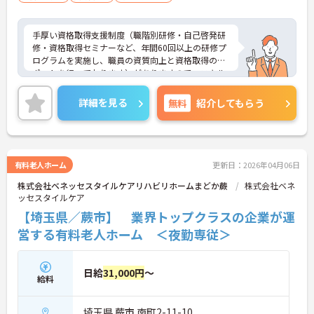
手厚い資格取得支援制度（職階別研修・自己啓発研
修・資格取得セミナーなど、年間60回以上の研修プ
ログラムを実施し、職員の資質向上と資格取得のサ
ポートを行っております）がありますので、スキル
アップされたい方や未経
験の方にもおすすめです！また、すべての働く方が
詳細を見る
無料
紹介してもらう
「安心して長く活躍できる職場」を提供すべく、
様々な福利厚生制度をご用意しております。
まずは施設での面談や見学からでもご相談可能で
す！
ご興味ある方には、面接対策ポイントなど、さらに
有料老人ホーム
更新日：2026年04月06日
詳細をお話しいたしますのでお気軽にご相談くださ
株式会社ベネッセスタイルケアリハビリホームまどか蕨
株式会社ベネ
い！
ッセスタイルケア
【埼玉県／蕨市】 業界トップクラスの企業が運
営する有料老人ホーム ＜夜勤専従＞
日給
31,000円
～
給料
埼玉県 蕨市 南町2-11-10