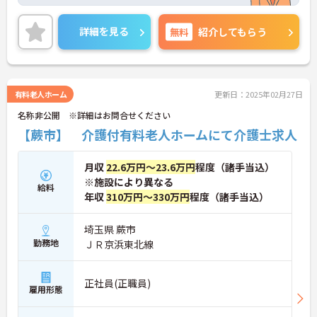
す。また、職員もサービスの選択を含め、ライフス
タイルに合わせた働き方の選択肢が多くあります。
入社時研修はもちろん、サービス・職種ごとに研修
詳細を見る
無料
紹介してもらう
カリキュラムが整っており学び成長できる環境で
す。
ご興味のある方は面接対策ポイントなどお話致しま
すのでお気軽にお問い合わせください。
有料老人ホーム
更新日：2025年02月27日
名称非公開 ※詳細はお問合せください
【蕨市】 介護付有料老人ホームにて介護士求人
月収
22.6万円～23.6万円
程度（諸手当込）
※施設により異なる
給料
年収
310万円～330万円
程度（諸手当込）
埼玉県 蕨市
勤務地
ＪＲ京浜東北線
正社員(正職員)
雇用形態