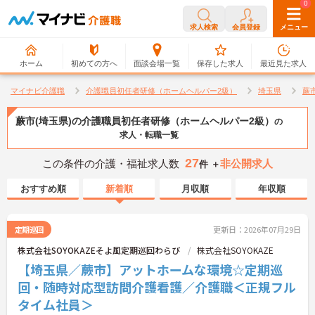
0
0
求人検索
会員登録
メニュー
ホーム
初めての方へ
面談会場一覧
保存した求人
最近見た求人
マイナビ介護職
介護職員初任者研修（ホームヘルパー2級）
埼玉県
蕨
蕨市(埼玉県)の介護職員初任者研修（ホームヘルパー2級）
の
求人・転職一覧
27
この条件の介護・福祉求人数
非公開求人
件 ＋
おすすめ順
新着順
月収順
年収順
定期巡回
更新日：2026年07月29日
株式会社SOYOKAZEそよ風定期巡回わらび
株式会社SOYOKAZE
【埼玉県／蕨市】アットホームな環境☆定期巡
回・随時対応型訪問介護看護／介護職＜正規フル
タイム社員＞