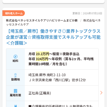
適になるだけでなく、貸与された自転車での通勤も
可能です。移動の負担を減らして元気にケアに向き
合えます。
有料老人ホーム
更新日：2026年07月10日
＜頑張りがしっかり給与に反映される仕組み＞「社
株式会社ベネッセスタイルケアリハビリホームまどか蕨
株式会社ベネ
員を大事にする」をモットーに、業界トップクラス
ッセスタイルケア
の給与水準を目指しています。賞与は年2回あり、資
格手当や土日出勤手当も充実。キャリアパスも明確
【埼玉県／蕨市】働きやすさ◎業界トップクラス
で、管理者へのステップアップなど、頑張りに応じ
企業が運営☆資格取得支援でスキルアップも可能
て収入もやりがいもアップします。
＜介護職＞
月収
23.2万円
～程度※夜勤手当込
年収
324万円
～年収例（賞与2ヶ月、平均残
給料
業時間10時間／月を含む）
埼玉県 蕨市 南町2-11-10
勤務地
ＪＲ京浜東北線「西川口駅」徒歩12分
正社員(正職員)
雇用形態
■介護職員初任者研修以上 ※無資格の方も