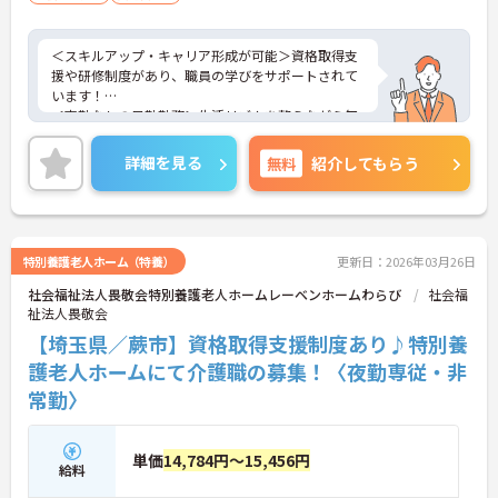
＜スキルアップ・キャリア形成が可能＞資格取得支
援や研修制度があり、職員の学びをサポートされて
います！
＜夜勤なしの日勤勤務＞生活リズムを整えながら無
理なく働けます。
＜寄り添ったケアの実施＞利用者さまに深く寄り添
詳細を見る
無料
紹介してもらう
ったサービスの提供を目指し、職員の専門性を高め
るような人材育成にも注力されています。
ご興味のある方には、面接対策ポイント等、さらに
詳細をお話ししますのでお気軽にご相談ください！
特別養護老人ホーム（特養）
更新日：2026年03月26日
社会福祉法人畏敬会特別養護老人ホームレーベンホームわらび
社会福
祉法人畏敬会
【埼玉県／蕨市】資格取得支援制度あり♪特別養
護老人ホームにて介護職の募集！〈夜勤専従・非
常勤〉
単価
14,784円～15,456円
給料