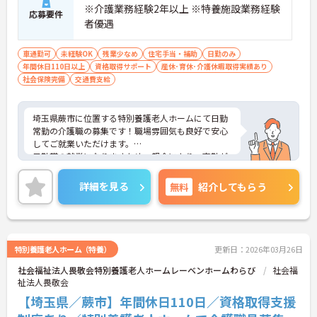
※介護業務経験2年以上 ※特養施設業務経験
応募要件
者優遇
車通勤可
未経験OK
残業少なめ
住宅手当・補助
日勤のみ
年間休日110日以上
資格取得サポート
産休･育休･介護休暇取得実績あり
社会保険完備
交通費支給
埼玉県蕨市に位置する特別養護老人ホームにて日勤
常勤の介護職の募集です！職場雰囲気も良好で安心
してご就業いただけます。
日勤帯の就業になりますため、都合により、夜勤が
難しい方にもおすすめの求人になります。また、年
間休日110日ございまして、お休み多めなので、プ
詳細を見る
無料
紹介してもらう
ライベートの時間もしっかり確保できます！
ご興味のある方は是非お気軽にお問い合わせくださ
い。
特別養護老人ホーム（特養）
更新日：2026年03月26日
社会福祉法人畏敬会特別養護老人ホームレーベンホームわらび
社会福
祉法人畏敬会
【埼玉県／蕨市】年間休日110日／資格取得支援