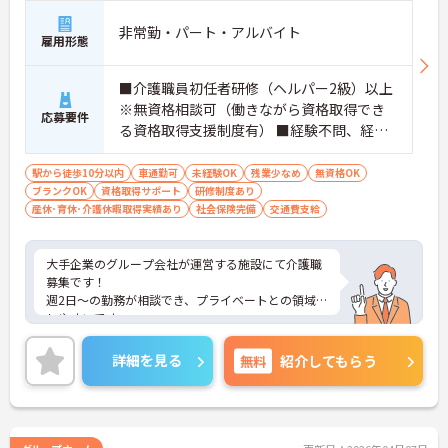
非常勤・パート・アルバイト
雇用形態
■介護職員初任者研修（ヘルパー2級）以上
※無資格相談可（働きながら資格取得でき
応募要件
る資格取得支援制度有） ■経験不問、経験
者歓迎 ■ブランクOK
駅から徒歩10分以内
車通勤可
未経験OK
残業少なめ
無資格OK
ブランクOK
資格取得サポート
研修制度あり
産休･育休･介護休暇取得実績あり
社会保険完備
交通費支給
大手企業のグループ会社が運営する施設にて介護職
募集です！
週2日～の勤務が相談でき、プライベートとの領域も
しやすいです。
ご興味ある方には、面接対策ポイントなど、さらに
詳細をお話しいたしますのでお気軽にご相談くださ
詳細を見る
無料
紹介してもらう
い！