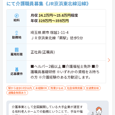
にて介護職員募集《JR京浜東北線沿線》
★おすすめPOINT★
【夜勤なし・曜日固定の休日で、身体への負担を抑
えた働き方が実現できます】
月収
24.2万円～25.6万円
程度
・8:00～19:00の間での実働8時間勤務で夜勤が存在
給料
年収
329万円～359万円
しないため、生活リズムを整えながら健康的に働き
続けることができます
・完全週休2日制（曜日固定）を採用していること
埼玉県 蕨市 塚越1-11-4
により、先々の予定が立てやすくプライベートの時
勤務地
ＪＲ京浜東北線「蕨駅」徒歩5分
間をしっかりと確保できる環境です
【専門資格を活かした収入アップと明確なキャリア
正社員(正職員)
雇用形態
形成が期待できます】
・資格手当が支給されるほか、年2回の評価面談で
個人の頑張りが給与に還元される仕組みが整ってい
■ヘルパー2級以上 ■介護福祉士免許 ■介
ます
護職員基礎研修 ※いずれかの資格をお持ち
・サービス提供責任者や管理者へのキャリアアップ
応募要件
の方 ※介護経験のある方歓迎します。
も目指せます
【IT化と手厚いフォロー体制により、業務のストレ
駅から徒歩10分以内
未経験OK
残業少なめ
社会保険完備
交通費支給
スを軽減できます】
退職金制度あり
・記録票の提出やシフト確認をすべてスマートフォ
ンで行えるため、手書きの書類作成や事業所への移
動の手間が省けケア業務に集中できます
介護事業として全国展開している大手企業が運営す
・定期的な面談を通じて上司がフォローする体制が
る有料老人ホームでの勤務ということで、手当や福
あり、訪問介護でありながら孤立することなくチー