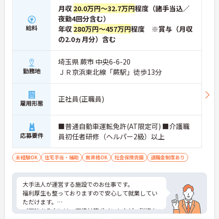
月収
20.0万円～32.7万円
程度（諸手当込／
夜勤4回分含む）
給料
年収
280万円～457万円
程度 ※賞与（月収
の2.0ヵ月分）含む
埼玉県 蕨市 中央6-6-20
勤務地
ＪＲ京浜東北線「蕨駅」徒歩13分
正社員(正職員)
雇用形態
■普通自動車運転免許(AT限定可) ■介護職
応募要件
員初任者研修（ヘルパー2級）以上
未経験OK
住宅手当・補助
無資格OK
社会保険完備
退職金制度あり
大手法人が運営する施設でのお仕事です。
福利厚生も整っておりますので安心して就業してい
ただけます。
ご興味ある方には、面接対策ポイントなど、詳細を