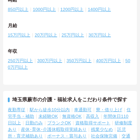
850円以上
1000円以上
1200円以上
1400円以上
月給
15万円以上
20万円以上
25万円以上
30万円以上
年収
250万円以上
300万円以上
350万円以上
400万円以上
50
0万円以上
埼玉県蕨市の介護・福祉求人をこだわり条件で探す
夜勤専従
駅から徒歩10分以内
車通勤可
寮・借り上げ
住
宅手当・補助
未経験OK
無資格OK
高収入
年間休日110
日以上
日勤のみ
ブランクOK
資格取得サポート
研修制度
あり
産休･育休･介護休暇取得実績あり
残業少なめ
託児
所・育児補助あり
ボーナス・賞与あり
社会保険完備
交通