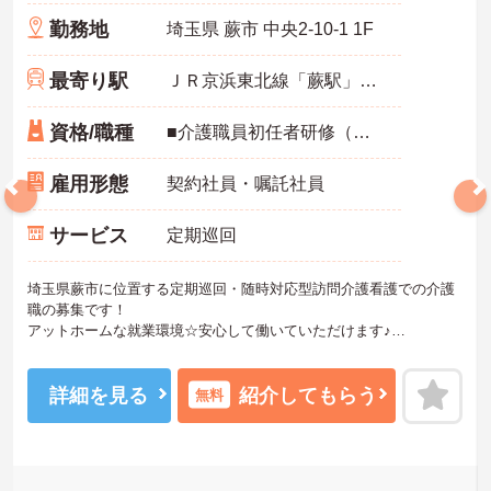
勤務地
埼玉県 蕨市 中央2-10-1 1F
最寄り駅
ＪＲ京浜東北線「蕨駅」徒歩9分
資格/職種
■介護職員初任者研修（ヘルパー2級）以上、介護福祉士 いずれか必須■経験不問■自転車に乗れる方
雇用形態
契約社員・嘱託社員
サービス
定期巡回
埼玉県蕨市に位置する定期巡回・随時対応型訪問介護看護での介護
職の募集です！
アットホームな就業環境☆安心して働いていただけます♪
ご興味ある方には、面接対策ポイントなど、さらに詳細をお話しい
たしますのでお気軽にご相談ください。
詳細を見る
紹介してもらう
無料