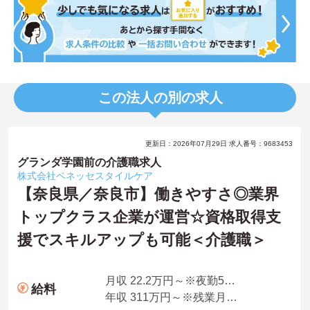
この法人の別の求人
更新日：2026年07月29日 求人番号：9683453
グランダ学園前の介護職求人
株式会社ベネッセスタイルケア
【奈良県／奈良市】働きやすさ◎業界
トップクラス企業が運営☆資格取得支
援でスキルアップも可能＜介護職＞
月収 22.2万円～※夜勤5回想定
給料
年収 311万円～※残業月10時間、夜勤平均5回、各種手当・賞与を含んだ例です