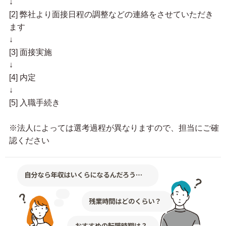
↓
[2] 弊社より面接日程の調整などの連絡をさせていただき
ます
↓
[3] 面接実施
↓
[4] 内定
↓
[5] 入職手続き
※法人によっては選考過程が異なりますので、担当にご確
認ください