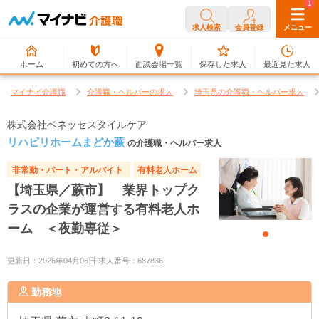
0
1
求人検索
会員登録
メニュー
ホーム
初めての方へ
面談会場一覧
保存した求人
最近見た求人
マイナビ介護職
介護職・ヘルパーの求人
埼玉県の介護職・ヘルパー求人
株式会社ベネッセスタイルケア
リハビリホームまどか蕨
の介護職・ヘルパー求人
非常勤・パート・アルバイト
有料老人ホーム
【埼玉県／蕨市】 業界トップク
ラスの企業が運営する有料老人ホ
ーム ＜夜勤専従＞
更新日：2026年04月06日 求人番号：687836
勤務地