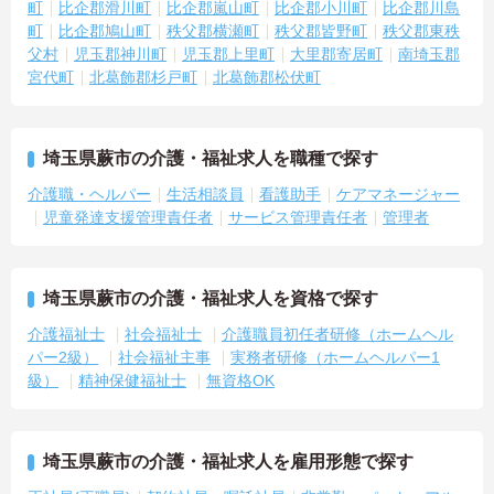
町
比企郡滑川町
比企郡嵐山町
比企郡小川町
比企郡川島
町
比企郡鳩山町
秩父郡横瀬町
秩父郡皆野町
秩父郡東秩
父村
児玉郡神川町
児玉郡上里町
大里郡寄居町
南埼玉郡
宮代町
北葛飾郡杉戸町
北葛飾郡松伏町
埼玉県蕨市の介護・福祉求人を職種で探す
介護職・ヘルパー
生活相談員
看護助手
ケアマネージャー
児童発達支援管理責任者
サービス管理責任者
管理者
埼玉県蕨市の介護・福祉求人を資格で探す
介護福祉士
社会福祉士
介護職員初任者研修（ホームヘル
パー2級）
社会福祉主事
実務者研修（ホームヘルパー1
級）
精神保健福祉士
無資格OK
埼玉県蕨市の介護・福祉求人を雇用形態で探す