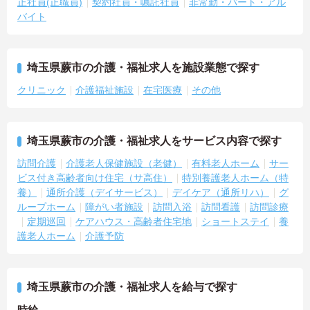
正社員(正職員)
契約社員・嘱託社員
非常勤・パート・アル
バイト
埼玉県蕨市の介護・福祉求人を施設業態で探す
クリニック
介護福祉施設
在宅医療
その他
埼玉県蕨市の介護・福祉求人をサービス内容で探す
訪問介護
介護老人保健施設（老健）
有料老人ホーム
サー
ビス付き高齢者向け住宅（サ高住）
特別養護老人ホーム（特
養）
通所介護（デイサービス）
デイケア（通所リハ）
グ
ループホーム
障がい者施設
訪問入浴
訪問看護
訪問診療
定期巡回
ケアハウス・高齢者住宅地
ショートステイ
養
護老人ホーム
介護予防
埼玉県蕨市の介護・福祉求人を給与で探す
時給