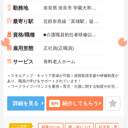
勤務地
奈良県 奈良市 学園大和町5-748-1
最寄り駅
近鉄奈良線「富雄駅」徒歩12分
資格/職種
■介護職員初任者研修以上 ※無資格の方も応募可（資格支援制度あり）
雇用形態
正社員(正職員)
サービス
有料老人ホーム
＜スキルアップ・キャリア形成が可能＞資格取得支援や研修制度が
あり、職員の学びをサポートされています！
＜ワークライフバランスを重視＞育児・介護に関する制度や社宅制
度、各種手当など、長く安心して働きやすい環境が整っています。
＜寄り添ったケアの実施＞利用者さまに深く寄り添ったサービスの
提供を目指し、職員の専門性を高めるような人材育成にも注力され
詳細を見る
紹介してもらう
無料
ています。
ご興味のある方には、面接対策ポイント等、さらに詳細をお話しし
ますのでお気軽にご相談ください！
ここに注目！
なめ
寮・借り上げ
残業少なめ
託児所・育児補助
寮・借り上げ
無資格OK
託児所・育児補
年間休日11