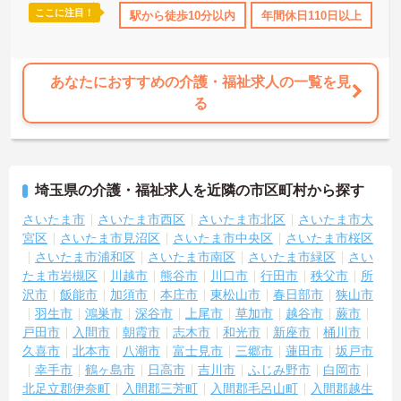
ここに注目！
得サポート
研修制度あり
駅から徒歩10分以内
産休･育休･介護休暇取得実績あり
年間休日110日以上
ボー
社
あなたにおすすめの介護・福祉求人の一覧を見
る
埼玉県の介護・福祉求人を近隣の市区町村から探す
さいたま市
さいたま市西区
さいたま市北区
さいたま市大
宮区
さいたま市見沼区
さいたま市中央区
さいたま市桜区
さいたま市浦和区
さいたま市南区
さいたま市緑区
さい
たま市岩槻区
川越市
熊谷市
川口市
行田市
秩父市
所
沢市
飯能市
加須市
本庄市
東松山市
春日部市
狭山市
羽生市
鴻巣市
深谷市
上尾市
草加市
越谷市
蕨市
戸田市
入間市
朝霞市
志木市
和光市
新座市
桶川市
久喜市
北本市
八潮市
富士見市
三郷市
蓮田市
坂戸市
幸手市
鶴ヶ島市
日高市
吉川市
ふじみ野市
白岡市
北足立郡伊奈町
入間郡三芳町
入間郡毛呂山町
入間郡越生