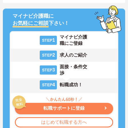
マイナビ介護職に
お気軽にご相談
下さい！
マイナビ介護
1
STEP
職にご登録
2
求人のご紹介
STEP
面接・条件交
3
STEP
渉
4
転職成功！
STEP
転職サポートに登録
はじめて転職する方へ