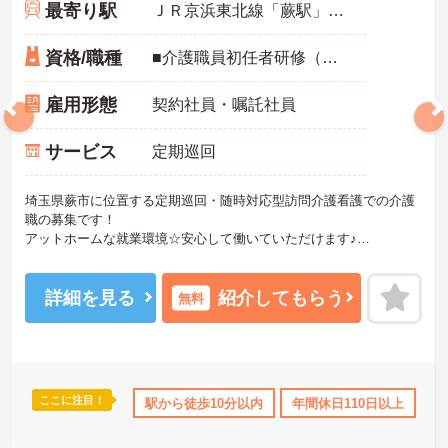
最寄り駅
ＪＲ京浜東北線「蕨駅」徒歩9分
資格/職種
■介護職員初任者研修（ヘルパー2級）以上、介護福祉士 いずれか必須■経験不問■自転車に乗れる方
雇用形態
契約社員・嘱託社員
サービス
定期巡回
埼玉県蕨市に位置する定期巡回・随時対応型訪問介護看護での介護
職の募集です！
アットホームな就業環境☆安心して働いていただけます♪
ご興味ある方には、面接対策ポイントなど、さらに詳細をお話しい
たしますのでお気軽にご相談ください。
詳細を見る
紹介してもらう
無料
ここに注目！
得サポート
研修制度あり
駅から徒歩10分以内
産休･育休･介護休暇取得実績あり
年間休日110日以上
ボー
社