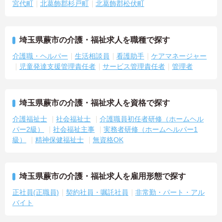
宮代町
北葛飾郡杉戸町
北葛飾郡松伏町
埼玉県蕨市の介護・福祉求人を職種で探す
介護職・ヘルパー
生活相談員
看護助手
ケアマネージャー
児童発達支援管理責任者
サービス管理責任者
管理者
埼玉県蕨市の介護・福祉求人を資格で探す
介護福祉士
社会福祉士
介護職員初任者研修（ホームヘル
パー2級）
社会福祉主事
実務者研修（ホームヘルパー1
級）
精神保健福祉士
無資格OK
埼玉県蕨市の介護・福祉求人を雇用形態で探す
正社員(正職員)
契約社員・嘱託社員
非常勤・パート・アル
バイト