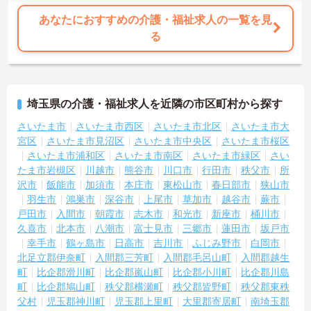
あなたにおすすめの介護・福祉求人の一覧を見
る
埼玉県の介護・福祉求人を近隣の市区町村から探す
さいたま市
さいたま市西区
さいたま市北区
さいたま市大
宮区
さいたま市見沼区
さいたま市中央区
さいたま市桜区
さいたま市浦和区
さいたま市南区
さいたま市緑区
さい
たま市岩槻区
川越市
熊谷市
川口市
行田市
秩父市
所
沢市
飯能市
加須市
本庄市
東松山市
春日部市
狭山市
羽生市
鴻巣市
深谷市
上尾市
草加市
越谷市
蕨市
戸田市
入間市
朝霞市
志木市
和光市
新座市
桶川市
久喜市
北本市
八潮市
富士見市
三郷市
蓮田市
坂戸市
幸手市
鶴ヶ島市
日高市
吉川市
ふじみ野市
白岡市
北足立郡伊奈町
入間郡三芳町
入間郡毛呂山町
入間郡越生
町
比企郡滑川町
比企郡嵐山町
比企郡小川町
比企郡川島
町
比企郡鳩山町
秩父郡横瀬町
秩父郡皆野町
秩父郡東秩
父村
児玉郡神川町
児玉郡上里町
大里郡寄居町
南埼玉郡