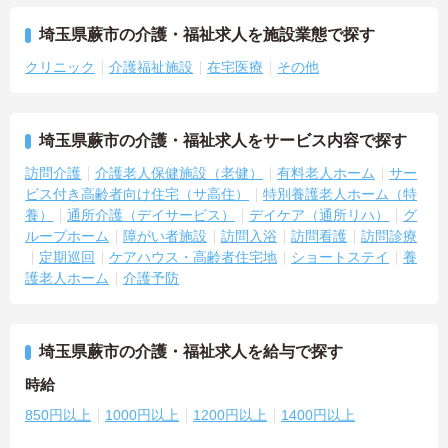
埼玉県蕨市の介護・福祉求人を施設業態で探す
クリニック
介護福祉施設
在宅医療
その他
埼玉県蕨市の介護・福祉求人をサービス内容で探す
訪問介護
介護老人保健施設（老健）
有料老人ホーム
サー
ビス付き高齢者向け住宅（サ高住）
特別養護老人ホーム（特
養）
通所介護（デイサービス）
デイケア（通所リハ）
グ
ループホーム
障がい者施設
訪問入浴
訪問看護
訪問診療
定期巡回
ケアハウス・高齢者住宅地
ショートステイ
養
護老人ホーム
介護予防
埼玉県蕨市の介護・福祉求人を給与で探す
時給
850円以上
1000円以上
1200円以上
1400円以上