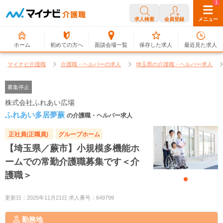
0
1
求人検索
会員登録
メニュー
ホーム
初めての方へ
面談会場一覧
保存した求人
最近見た求人
マイナビ介護職
介護職・ヘルパーの求人
埼玉県の介護職・ヘルパー求人
募集停止
株式会社ふれあい広場
ふれあい多居夢蕨
の介護職・ヘルパー求人
正社員(正職員)
グループホーム
【埼玉県／蕨市】小規模多機能ホ
ームでの常勤介護職募集です＜介
護職＞
更新日：2025年11月21日 求人番号：649799
勤務地