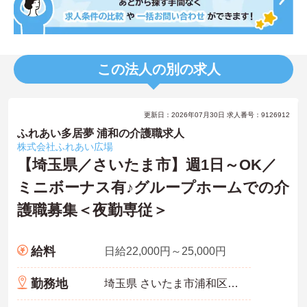
この法人の別の求人
更新日：2026年07月30日 求人番号：9126912
ふれあい多居夢 浦和の介護職求人
株式会社ふれあい広場
【埼玉県／さいたま市】週1日～OK／
ミニボーナス有♪グループホームでの介
護職募集＜夜勤専従＞
給料
日給22,000円～25,000円
勤務地
埼玉県 さいたま市浦和区 元町1－32－17