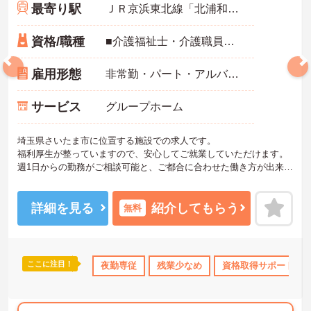
最寄り駅
ＪＲ京浜東北線「北浦和駅」徒歩15分
資格/職種
■介護福祉士・介護職員初任者研修（ヘルパー2級）以上
雇用形態
非常勤・パート・アルバイト
サービス
グループホーム
埼玉県さいたま市に位置する施設での求人です。
福利厚生が整っていますので、安心してご就業していただけます。
週1日からの勤務がご相談可能と、ご都合に合わせた働き方が出来ま
す♪
また、ミニボーナスがありますので頑張りを評価して下さいます！
ご興味のある方には、面接対策ポイントなど、さらに詳細をお話し
詳細を見る
紹介してもらう
無料
いたしますので、お気軽にご相談ください。
ここに注目！
格取得サポート
研修制度あり
夜勤専従
産休･育休･介護休暇取得実績あり
残業少なめ
資格取得サポート