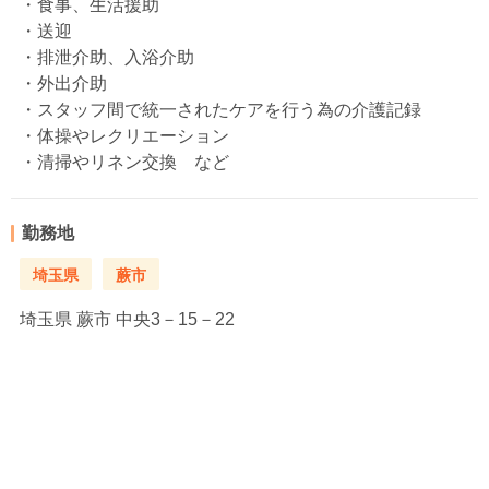
・食事、生活援助
・送迎
・排泄介助、入浴介助
・外出介助
・スタッフ間で統一されたケアを行う為の介護記録
・体操やレクリエーション
・清掃やリネン交換 など
勤務地
埼玉県
蕨市
埼玉県
蕨市 中央3－15－22