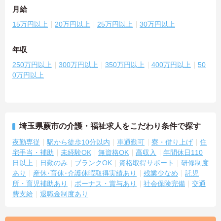
月給
15万円以上
20万円以上
25万円以上
30万円以上
年収
250万円以上
300万円以上
350万円以上
400万円以上
50
0万円以上
埼玉県蕨市の介護・福祉求人をこだわり条件で探す
夜勤専従
駅から徒歩10分以内
車通勤可
寮・借り上げ
住
宅手当・補助
未経験OK
無資格OK
高収入
年間休日110
日以上
日勤のみ
ブランクOK
資格取得サポート
研修制度
あり
産休･育休･介護休暇取得実績あり
残業少なめ
託児
所・育児補助あり
ボーナス・賞与あり
社会保険完備
交通
費支給
退職金制度あり