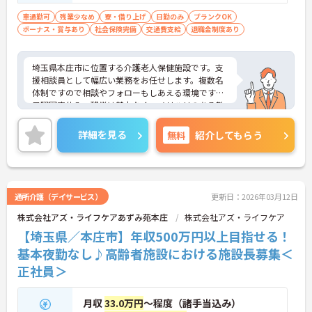
業務経験3年以上必須
車通勤可
残業少なめ
寮・借り上げ
日勤のみ
ブランクOK
ボーナス・賞与あり
社会保険完備
交通費支給
退職金制度あり
埼玉県本庄市に位置する介護老人保健施設です。支
援相談員として幅広い業務をお任せします。複数名
体制ですので相談やフォローもしあえる環境です。
日曜固定休み、残業は基本なく、メリハリのある勤
務が可能です。寮も完備されており、転居を伴う転
職をお考えの方にもおすすめです。ご興味のある方
詳細を見る
無料
紹介してもらう
には、面接対策ポイントなど、さらに詳細をお話し
いたしますのでお気軽にご相談ください！
通所介護（デイサービス）
更新日：2026年03月12日
株式会社アズ・ライフケアあずみ苑本庄
株式会社アズ・ライフケア
【埼玉県／本庄市】年収500万円以上目指せる！
基本夜勤なし♪高齢者施設における施設長募集＜
正社員＞
月収
33.0万円
～程度（諸手当込み）