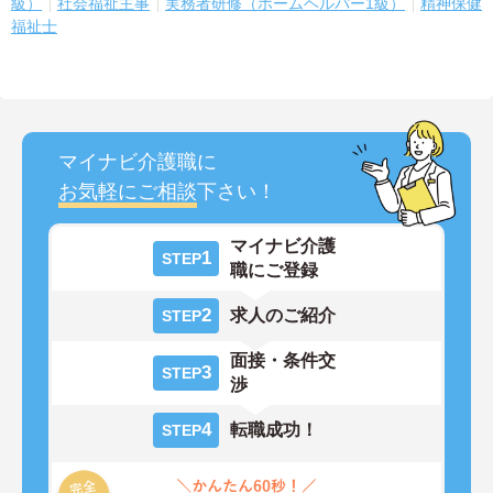
級）
社会福祉主事
実務者研修（ホームヘルパー1級）
精神保健
福祉士
マイナビ介護職に
お気軽にご相談
下さい！
マイナビ介護
1
STEP
職にご登録
2
求人のご紹介
STEP
面接・条件交
3
STEP
渉
4
転職成功！
STEP