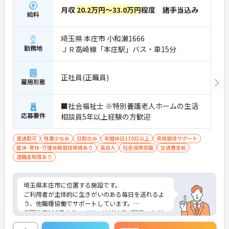
月収
20.2万円～33.0万円
程度 諸手当込み
給料
埼玉県 本庄市 小和瀬1666
勤務地
ＪＲ高崎線「本庄駅」バス・車15分
正社員(正職員)
雇用形態
■社会福祉士 ※特別養護老人ホームの生活
応募要件
相談員5年以上経験の方歓迎
車通勤可
残業少なめ
日勤のみ
年間休日110日以上
資格取得サポート
産休･育休･介護休暇取得実績あり
高収入
社会保険完備
交通費支給
退職金制度あり
埼玉県本庄市に位置する施設です。
ご利用者が主体的に生きがいのある毎日を送れるよ
う、他職種協働でサポートしています。
年間休日110日あり、メリハリ付けてご就業いただ
けます。