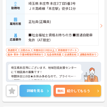
埼玉県 本庄市 本庄3丁目5番3号
勤務地
ＪＲ高崎線「本庄駅」徒歩11分
正社員(正職員)
雇用形態
■社会福祉士資格お持ちの方 ■普通自動車
応募要件
免許（AT限定）
車通勤可
日勤のみ
年間休日110日以上
資格取得サポート
産休･育休･介護休暇取得実績あり
社会保険完備
交通費支給
退職金制度あり
埼玉県本庄市にございます、地域包括支援センター
にて相談員の募集です！
年間休日110日★お休み多めなので、プライベート
の時間もしっかり確保できます！
ご興味のある方は、マイナビ介護職までお問い合わ
せください。
詳細を見る
無料
紹介してもらう