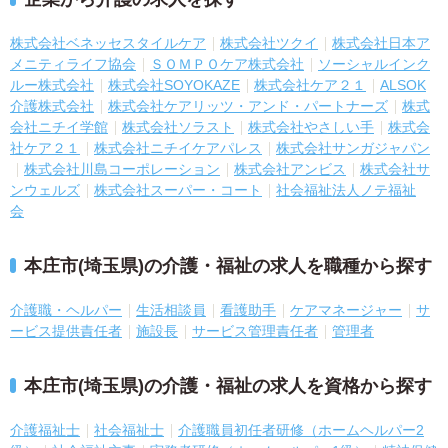
株式会社ベネッセスタイルケア
株式会社ツクイ
株式会社日本ア
メニティライフ協会
ＳＯＭＰＯケア株式会社
ソーシャルインク
ルー株式会社
株式会社SOYOKAZE
株式会社ケア２１
ALSOK
介護株式会社
株式会社ケアリッツ・アンド・パートナーズ
株式
会社ニチイ学館
株式会社ソラスト
株式会社やさしい手
株式会
社ケア２１
株式会社ニチイケアパレス
株式会社サンガジャパン
株式会社川島コーポレーション
株式会社アンビス
株式会社サ
ンウェルズ
株式会社スーパー・コート
社会福祉法人ノテ福祉
会
本庄市(埼玉県)の介護・福祉の求人を職種から探す
介護職・ヘルパー
生活相談員
看護助手
ケアマネージャー
サ
ービス提供責任者
施設長
サービス管理責任者
管理者
本庄市(埼玉県)の介護・福祉の求人を資格から探す
介護福祉士
社会福祉士
介護職員初任者研修（ホームヘルパー2