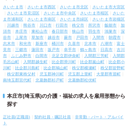
さいたま市
さいたま市西区
さいたま市北区
さいたま市大宮区
さいたま市見沼区
さいたま市中央区
さいたま市桜区
さいた
ま市浦和区
さいたま市南区
さいたま市緑区
さいたま市岩槻区
川越市
熊谷市
川口市
行田市
秩父市
所沢市
飯能市
加
須市
本庄市
東松山市
春日部市
狭山市
羽生市
鴻巣市
深
谷市
上尾市
草加市
越谷市
蕨市
戸田市
入間市
朝霞市
志木市
和光市
新座市
桶川市
久喜市
北本市
八潮市
富士
見市
三郷市
蓮田市
坂戸市
幸手市
鶴ヶ島市
日高市
吉川
市
ふじみ野市
白岡市
北足立郡伊奈町
入間郡三芳町
入間郡
毛呂山町
入間郡越生町
比企郡滑川町
比企郡嵐山町
比企郡小
川町
比企郡川島町
比企郡鳩山町
秩父郡横瀬町
秩父郡皆野町
秩父郡東秩父村
児玉郡神川町
児玉郡上里町
大里郡寄居町
南埼玉郡宮代町
北葛飾郡杉戸町
北葛飾郡松伏町
本庄市(埼玉県)の介護・福祉の求人を雇用形態から
探す
正社員(正職員)
契約社員・嘱託社員
非常勤・パート・アルバイ
ト