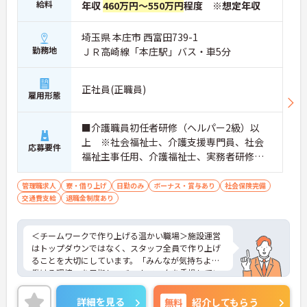
給料
年収
460万円～550万円
程度 ※想定年収
埼玉県 本庄市 西富田739-1
勤務地
ＪＲ高崎線「本庄駅」バス・車5分
正社員(正職員)
雇用形態
■介護職員初任者研修（ヘルパー2級）以
上 ※社会福祉士、介護支援専門員、社会
応募要件
福祉主事任用、介護福祉士、実務者研修歓
迎 ■管理職、生活相談員、サービス提供責
任者、またはそれらに類する職種での業務
管理職求人
寮・借り上げ
日勤のみ
ボーナス・賞与あり
社会保険完備
交通費支給
退職金制度あり
経験をお持ちの方 ■普通自動車免許（AT
限定可）必須
＜チームワークで作り上げる温かい職場＞施設運営
はトップダウンではなく、スタッフ全員で作り上げ
ることを大切にしています。「みんなが気持ちよく
働ける環境」を目指し、チームワークを重視してい
るのが特徴です。裁量が大きく任される部分も多い
ため、アイデアや気配りがダイレクトに施設の雰囲
詳細を見る
無料
紹介してもらう