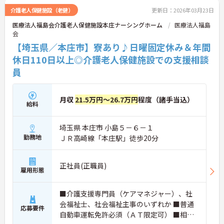
介護老人保健施設（老健）
更新日：2026年03月23日
医療法人福島会介護老人保健施設本庄ナーシングホーム
医療法人福島
会
【埼玉県／本庄市】寮あり♪日曜固定休み＆年間
休日110日以上◎介護老人保健施設での支援相談
員
月収
21.5万円～26.7万円
程度（諸手当込）
給料
埼玉県 本庄市 小島５－６－１
勤務地
ＪＲ高崎線「本庄駅」徒歩20分
正社員(正職員)
雇用形態
■介護支援専門員（ケアマネジャー）、社
会福祉士、社会福祉主事のいずれか ■普通
応募要件
自動車運転免許必須（ＡＴ限定可） ■相談