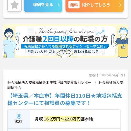
に寄り添い、解決できた時の喜びはひとしおです。
詳細を見る
無料
紹介してもらう
親身な対応ができるあなたを、スタッフみんなが待
っています。
◆年間休日は117日以上あり、シフト制ですが希望
休も考慮してもらえるので予定が立てやすいのが嬉
しいポイントです。有給休暇は1時間単位で取得でき
るので、「ちょっと用事を済ませたい」という時に
も便利。オンとオフを上手に切り替えて、自分らし
い働き方が実現できます。
◆タブレット端末を活用した介護記録システムを導
入♪スタッフ同士の情報共有もスムーズになり、
「ご利用者様と向き合う時間が増えた」と現場でも
好評です。効率よく働けます。
更新日：2026年04月02日
社会福祉法人安誠福祉会本庄東地域包括支援センター
社会福祉法人安
誠福祉会
【埼玉県／本庄市】年間休日110日★地域包括支
援センターにて相談員の募集です！
月収
16.2万円～22.0万円
基本給
給料