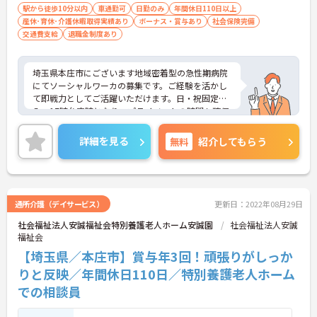
駅から徒歩10分以内
車通勤可
日勤のみ
年間休日110日以上
産休･育休･介護休暇取得実績あり
ボーナス・賞与あり
社会保険完備
交通費支給
退職金制度あり
埼玉県本庄市にございます地域密着型の急性期病院
にてソーシャルワーカの募集です。ご経験を活かし
て即戦力としてご活躍いただけます。日・祝固定休
み、17時台定時となり、プライベートの時間も確保
しやすいです。最寄り駅より徒歩圏内、無料駐車場
もあり車通勤も選択可です。ご興味のある方には、
詳細を見る
無料
紹介してもらう
面接対策ポイントなど、さらに詳細をお話しします
のでお気軽にご相談ください！
通所介護（デイサービス）
更新日：2022年08月29日
社会福祉法人安誠福祉会特別養護老人ホーム安誠園
社会福祉法人安誠
福祉会
【埼玉県／本庄市】賞与年3回！頑張りがしっか
りと反映／年間休日110日／特別養護老人ホーム
での相談員