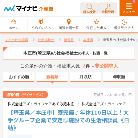
0
0
求人検索
会員登録
メニュー
ホーム
初めての方へ
面談会場一覧
保存した求人
最近見た求人
マイナビ介護職
社会福祉士
埼玉県
本庄市
埼玉県の社会福祉士の
本庄市(埼玉県)の社会福祉士
の求人・転職一覧
7
この条件の介護・福祉求人数
非公開求人
件 ＋
おすすめ順
新着順
月収順
年収順
通所介護（デイサービス）
更新日：2026年05月29日
株式会社アズ・ライフケアあずみ苑本庄
株式会社アズ・ライフケア
【埼玉県／本庄市】寮完備♪年休110日以上！大
手グループ企業で安定◎施設での生活相談員《日
勤》