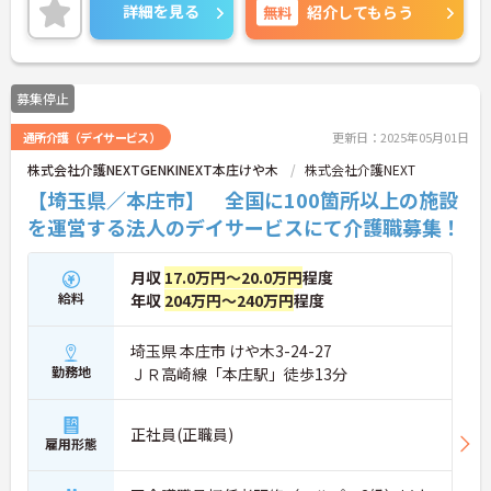
ご興味ある方には、面接対策ポイントなど、さらに
詳細を見る
無料
紹介してもらう
詳細をお話しいたしますのでお気軽にご相談くださ
い！
募集停止
通所介護（デイサービス）
更新日：2025年05月01日
株式会社介護NEXTGENKINEXT本庄けや木
株式会社介護NEXT
【埼玉県／本庄市】 全国に100箇所以上の施設
を運営する法人のデイサービスにて介護職募集！
月収
17.0万円～20.0万円
程度
給料
年収
204万円～240万円
程度
埼玉県 本庄市 けや木3-24-27
勤務地
ＪＲ高崎線「本庄駅」徒歩13分
正社員(正職員)
雇用形態