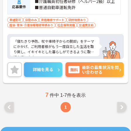
■介護職員初任者研修（ヘルパー2級）以上
応募要件
■普通自動車運転免許
車通勤可
日勤のみ
資格取得サポート
研修制度あり
産休･育休･介護休暇取得実績あり
社会保険完備
交通費支給
「寝たきり予防、杖や車椅子からの脱却」をテーマ
にかかげ、ご利用者様がもう一度自立した生活を取
り戻し、イキイキとした暮らしができるように取り
組んでいます。
整骨院からスタートした法人で、現在も店舗を増や
最新の募集状況を問
し続けている安定感のある母体です。事業拡大傾向
詳細を見る
無料
い合わせる
にあるため、頑張り次第ではキャリアアップも見込
めるます。複数の店舗を経営しているノウハウを生
かした研修制度も自身の成長に繋がります。自立支
援に向けての熱い想いのスタッフが多く、活気があ
る職場も魅力の1つです。
7
件中 1-7件を表示
ご興味のある方はお気軽にお問い合わせ下さいま
せ。
1