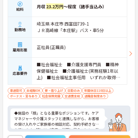
月収
23.2万円
～程度（諸手当込み）
給料
埼玉県 本庄市 西富田739-1
勤務地
ＪＲ高崎線「本庄駅」バス・車5分
正社員(正職員)
雇用形態
■社会福祉士 ■介護支援専門員 ■精神
保健福祉士 ■介護福祉士(実務経験1年以
応募要件
上) ■社会福祉主事任用 いずれか取得さ
れている方 ■普通自動車免許をお持ちの
方 ※厚生労働大臣が定める科目を3科目以上
車通勤可
未経験OK
寮・借り上げ
日勤のみ
年間休日110日以上
ボーナス・賞与あり
履修していることが成績証明書の提示にて
社会保険完備
交通費支給
退職金制度あり
認められる方もご応募可能です。
◆施設の「顔」となる重要なポジションです。ケア
マネジャーや介護スタッフと連携しながら、お客様
の受け入れやご家族様の相談対応、契約手続きなど
を行います。時にはご自宅へ説明に伺うことも。業
務の幅は広いですが、その分、お客様の「困った」