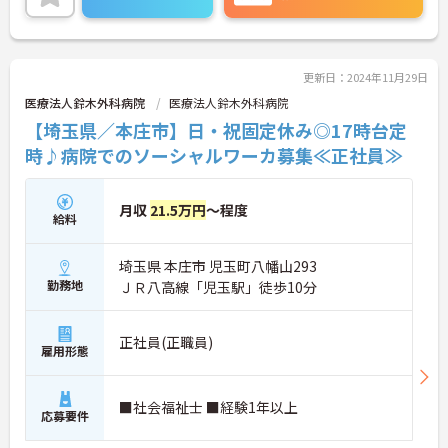
気を良くし、スタッフの笑顔につながるやりがいを
感じられます。
＜学びを応援！充実の研修と資格手当＞「管理職専
用研修」をはじめ、コンプライアンス研修や職種別
専門研修など、成長を支えるプログラムが豊富で
更新日：2024年11月29日
す。また、資格取得への評価も手厚く、スキルアッ
医療法人鈴木外科病院
医療法人鈴木外科病院
プが収入アップにもつながります。
【埼玉県／本庄市】日・祝固定休み◎17時台定
＜プライベートも大切にできる柔軟な働き方＞年間
休日は117日あり、1時間単位で取得できる有給休暇
時♪病院でのソーシャルワーカ募集≪正社員≫
や、最大40日まで積み立てられる積立有給休暇な
ど、休みを取りやすい制度が整っています。
月収
21.5万円
～程度
給料
埼玉県 本庄市 児玉町八幡山293
勤務地
ＪＲ八高線「児玉駅」徒歩10分
正社員(正職員)
雇用形態
■社会福祉士 ■経験1年以上
応募要件