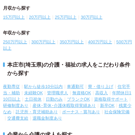
月収から探す
15万円以上
20万円以上
25万円以上
30万円以上
年収から探す
250万円以上
300万円以上
350万円以上
400万円以上
500万円
以上
本庄市(埼玉県)の介護・福祉の求人をこだわり条件
から探す
夜勤専従
駅から徒歩10分以内
車通勤可
寮・借り上げ
住宅手
当・補助
未経験OK
管理職求人
無資格OK
高収入
年間休日1
10日以上
土日祝休
日勤のみ
ブランクOK
資格取得サポート
研修制度あり
産休･育休･介護休暇取得実績あり
新卒OK
残業少
なめ
託児所・育児補助あり
ボーナス・賞与あり
社会保険完備
交通費支給
退職金制度あり
企業から介護の求人を探す