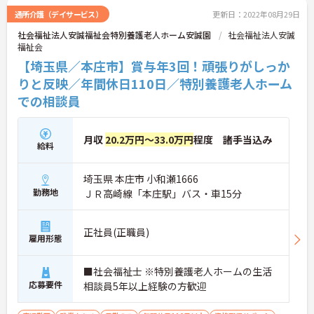
通所介護（デイサービス）
更新日：2022年08月29日
社会福祉法人安誠福祉会特別養護老人ホーム安誠園
社会福祉法人安誠
福祉会
【埼玉県／本庄市】賞与年3回！頑張りがしっか
りと反映／年間休日110日／特別養護老人ホーム
での相談員
月収
20.2万円～33.0万円
程度 諸手当込み
給料
埼玉県 本庄市 小和瀬1666
勤務地
ＪＲ高崎線「本庄駅」バス・車15分
正社員(正職員)
雇用形態
■社会福祉士 ※特別養護老人ホームの生活
応募要件
相談員5年以上経験の方歓迎