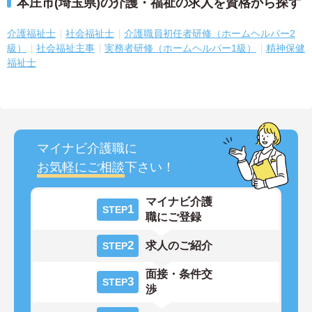
本庄市(埼玉県)の介護・福祉の求人を資格から探す
介護福祉士
社会福祉士
介護職員初任者研修（ホームヘルパー2
級）
社会福祉主事
実務者研修（ホームヘルパー1級）
精神保健
福祉士
マイナビ介護職に
お気軽にご相談
下さい！
マイナビ介護
1
STEP
職にご登録
2
求人のご紹介
STEP
面接・条件交
3
STEP
渉