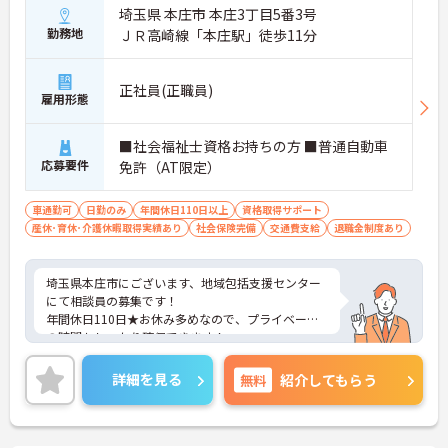
埼玉県 本庄市 本庄3丁目5番3号
勤務地
ＪＲ高崎線「本庄駅」徒歩11分
正社員(正職員)
雇用形態
■社会福祉士資格お持ちの方 ■普通自動車
応募要件
免許（AT限定）
車通勤可
日勤のみ
年間休日110日以上
資格取得サポート
産休･育休･介護休暇取得実績あり
社会保険完備
交通費支給
退職金制度あり
埼玉県本庄市にございます、地域包括支援センター
にて相談員の募集です！
年間休日110日★お休み多めなので、プライベート
の時間もしっかり確保できます！
ご興味のある方は、マイナビ介護職までお問い合わ
せください。
詳細を見る
無料
紹介してもらう