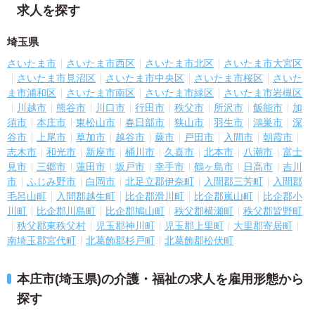
求人を探す
埼玉県
さいたま市
さいたま市西区
さいたま市北区
さいたま市大宮区
さいたま市見沼区
さいたま市中央区
さいたま市桜区
さいた
ま市浦和区
さいたま市南区
さいたま市緑区
さいたま市岩槻区
川越市
熊谷市
川口市
行田市
秩父市
所沢市
飯能市
加
須市
本庄市
東松山市
春日部市
狭山市
羽生市
鴻巣市
深
谷市
上尾市
草加市
越谷市
蕨市
戸田市
入間市
朝霞市
志木市
和光市
新座市
桶川市
久喜市
北本市
八潮市
富士
見市
三郷市
蓮田市
坂戸市
幸手市
鶴ヶ島市
日高市
吉川
市
ふじみ野市
白岡市
北足立郡伊奈町
入間郡三芳町
入間郡
毛呂山町
入間郡越生町
比企郡滑川町
比企郡嵐山町
比企郡小
川町
比企郡川島町
比企郡鳩山町
秩父郡横瀬町
秩父郡皆野町
秩父郡東秩父村
児玉郡神川町
児玉郡上里町
大里郡寄居町
南埼玉郡宮代町
北葛飾郡杉戸町
北葛飾郡松伏町
本庄市(埼玉県)の介護・福祉の求人を雇用形態から
探す