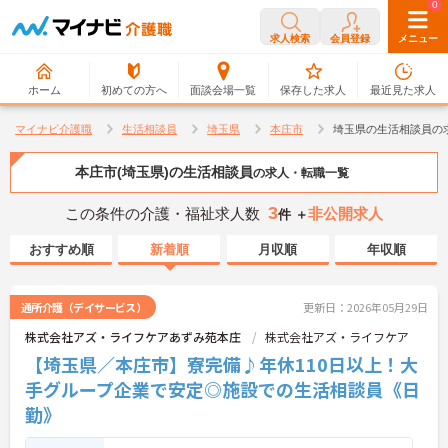
0
0
求人検索
会員登録
メニュー
ホーム
初めての方へ
面談会場一覧
保存した求人
最近見た求人
マイナビ介護職
生活相談員
埼玉県
本庄市
埼玉県の生活相談員の
本庄市(埼玉県)の生活相談員
の求人・転職一覧
3
この条件の介護・福祉求人数
非公開求人
件 ＋
おすすめ順
新着順
月収順
年収順
通所介護（デイサービス）
更新日：2026年05月29日
株式会社アズ・ライフケアあずみ苑本庄
株式会社アズ・ライフケア
【埼玉県／本庄市】寮完備♪年休110日以上！大
手グループ企業で安定◎施設での生活相談員《日
勤》