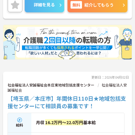
に寄り添い、解決できた時の喜びはひとしおです。
詳細を見る
無料
紹介してもらう
親身な対応ができるあなたを、スタッフみんなが待
っています。
◆年間休日は117日以上あり、シフト制ですが希望
休も考慮してもらえるので予定が立てやすいのが嬉
しいポイントです。有給休暇は1時間単位で取得でき
るので、「ちょっと用事を済ませたい」という時に
も便利。オンとオフを上手に切り替えて、自分らし
い働き方が実現できます。
◆タブレット端末を活用した介護記録システムを導
入♪スタッフ同士の情報共有もスムーズになり、
「ご利用者様と向き合う時間が増えた」と現場でも
好評です。効率よく働けます。
更新日：2026年04月02日
社会福祉法人安誠福祉会本庄東地域包括支援センター
社会福祉法人安
誠福祉会
【埼玉県／本庄市】年間休日110日★地域包括支
援センターにて相談員の募集です！
月収
16.2万円～22.0万円
基本給
給料