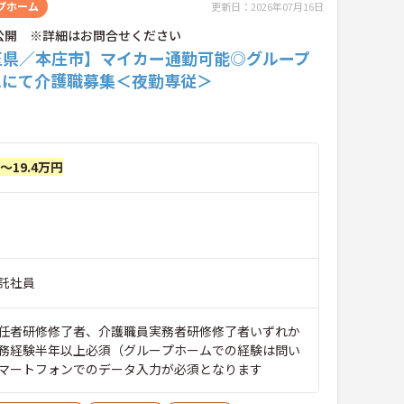
プホーム
更新日：2026年07月16日
公開 ※詳細はお問合せください
玉県／本庄市】マイカー通勤可能◎グループ
ムにて介護職募集＜夜勤専従＞
円～19.4万円
託社員
任者研修修了者、介護職員実務者研修修了者いずれか
務経験半年以上必須（グループホームでの経験は問い
マートフォンでのデータ入力が必須となります