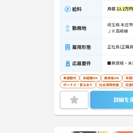
給料
月収
22.2万円
埼玉県 本庄市
勤務地
ＪＲ高崎線
雇用形態
正社員(正職員
応募要件
■無資格・未
車通勤可
未経験OK
無資格OK
年間
ボーナス・賞与あり
社会保険完備
交通
詳細を