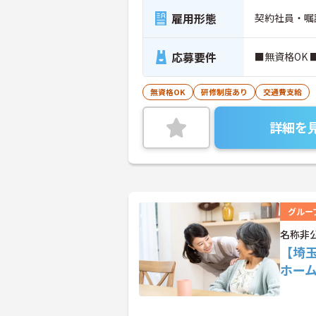
雇用形態
契約社員・嘱
応募要件
■無資格OK
無資格OK
研修制度あり
交通費支給
詳細を
グルー
名称非
【埼
ホー