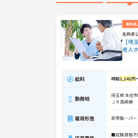
有料老
名称非
【埼
老人
給料
時給
1,141円
埼玉県 本庄市
勤務地
ＪＲ高崎線
雇用形態
非常勤・パー
■経験資格不