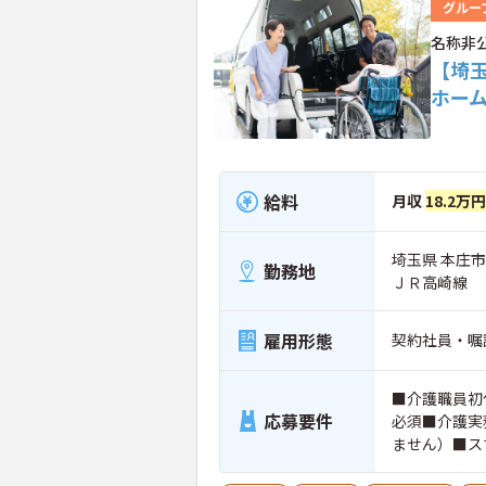
グルー
名称非
【埼
ホー
給料
月収
18.2万
埼玉県 本庄市
勤務地
ＪＲ高崎線
雇用形態
契約社員・嘱
■介護職員初
応募要件
必須■介護実
ません）■ス