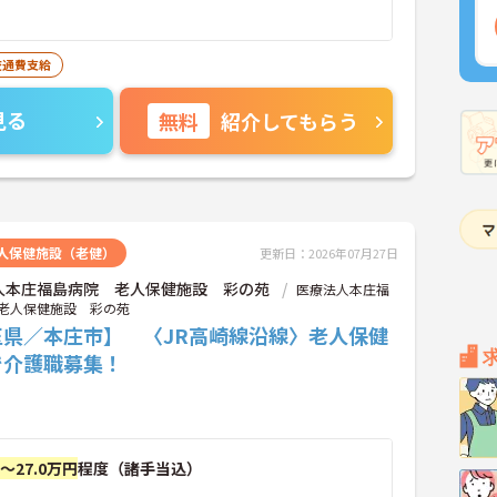
交通費支給
見る
無料
紹介してもらう
人保健施設（老健）
更新日：2026年07月27日
人本庄福島病院 老人保健施設 彩の苑
医療法人本庄福
老人保健施設 彩の苑
玉県／本庄市】 〈JR高崎線沿線〉老人保健
で介護職募集！
円～27.0万円
程度（諸手当込）