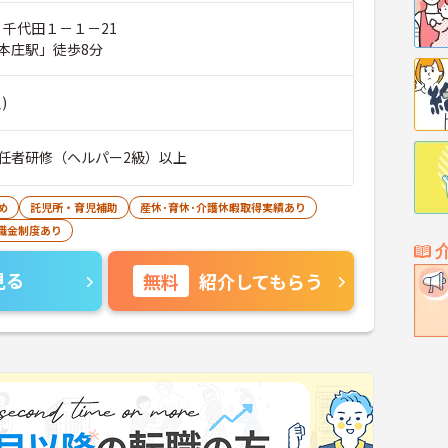
 千代田１－１－21
本庄駅」徒歩8分
)
任者研修（ヘルパー2級）以上
め
託児所・育児補助
産休･育休･介護休暇取得実績あり
職金制度あり
見る
無料
紹介してもらう