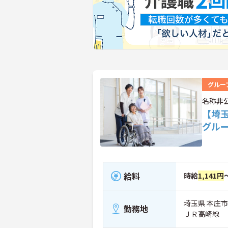
グルー
名称非
【埼
グル
給料
時給
1,141円
埼玉県 本庄市
勤務地
ＪＲ高崎線