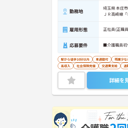
埼玉県 本庄市
勤務地
ＪＲ高崎線「
雇用形態
正社員(正職員
応募要件
■介護職員初
駅から徒歩10分以内
車通勤可
残業少な
高収入
社会保険完備
交通費支給
退
詳細を