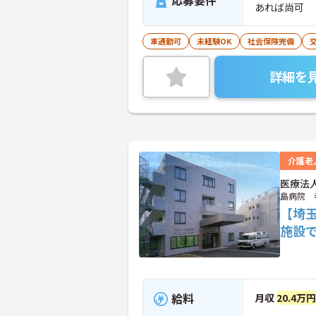
応募要件
あれば尚可
車通勤可
未経験OK
社会保険完備
詳細を
介護老
医療法
島病院 
【埼
施設
給料
月収
20.4万