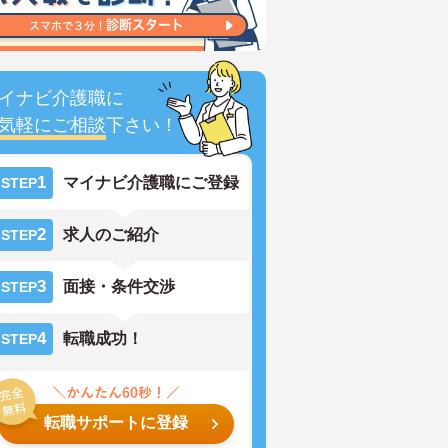
イナビ介護職に
気軽にご相談
下さい！
1
マイナビ介護職にご登録
STEP
2
求人のご紹介
STEP
3
面接・条件交渉
STEP
4
転職成功！
STEP
転職サポートに登録