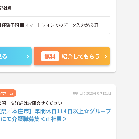
託社員
 ■経験不問 ■スマートフォンでのデータ入力が必須
見る
無料
紹介してもらう
プホーム
更新日：2026年07月21日
公開 ※詳細はお問合せください
玉県／本庄市】年間休日114日以上☆グループ
ムにて介護職募集＜正社員＞