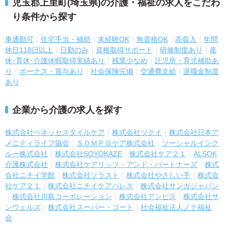
児玉郡上里町(埼玉県)の介護・福祉の求人をこだわ
り条件から探す
車通勤可
住宅手当・補助
未経験OK
無資格OK
高収入
年間
休日110日以上
日勤のみ
資格取得サポート
研修制度あり
産
休･育休･介護休暇取得実績あり
残業少なめ
託児所・育児補助あ
り
ボーナス・賞与あり
社会保険完備
交通費支給
退職金制度
あり
企業から介護の求人を探す
株式会社ベネッセスタイルケア
株式会社ツクイ
株式会社日本ア
メニティライフ協会
ＳＯＭＰＯケア株式会社
ソーシャルインク
ルー株式会社
株式会社SOYOKAZE
株式会社ケア２１
ALSOK
介護株式会社
株式会社ケアリッツ・アンド・パートナーズ
株式
会社ニチイ学館
株式会社ソラスト
株式会社やさしい手
株式会
社ケア２１
株式会社ニチイケアパレス
株式会社サンガジャパン
株式会社川島コーポレーション
株式会社アンビス
株式会社サ
ンウェルズ
株式会社スーパー・コート
社会福祉法人ノテ福祉
会