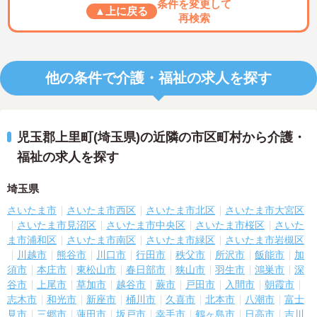
条件を変更して
▲上に戻る
再検索
他の条件で介護・福祉の求人を探す
児玉郡上里町(埼玉県)の近隣の市区町村から介護・
福祉の求人を探す
埼玉県
さいたま市
さいたま市西区
さいたま市北区
さいたま市大宮区
さいたま市見沼区
さいたま市中央区
さいたま市桜区
さいた
ま市浦和区
さいたま市南区
さいたま市緑区
さいたま市岩槻区
川越市
熊谷市
川口市
行田市
秩父市
所沢市
飯能市
加
須市
本庄市
東松山市
春日部市
狭山市
羽生市
鴻巣市
深
谷市
上尾市
草加市
越谷市
蕨市
戸田市
入間市
朝霞市
志木市
和光市
新座市
桶川市
久喜市
北本市
八潮市
富士
見市
三郷市
蓮田市
坂戸市
幸手市
鶴ヶ島市
日高市
吉川