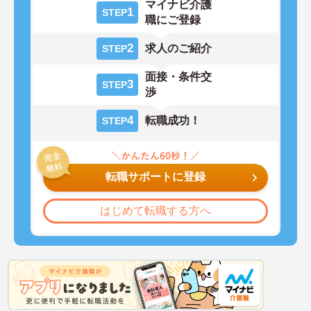
マイナビ介護
1
STEP
職にご登録
2
求人のご紹介
STEP
面接・条件交
3
STEP
渉
4
転職成功！
STEP
転職サポートに登録
はじめて転職する方へ