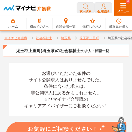
0
0
求人検索
会員登録
メニュー
ホーム
初めての方へ
面談会場一覧
保存した求人
最近見た求人
マイナビ介護職
社会福祉士
埼玉県
児玉郡上里町
埼玉県の社会福
児玉郡上里町(埼玉県)の社会福祉士
の求人・転職一覧
お選びいただいた条件の
サイト公開求人はありませんでした。
条件に合った求人は、
非公開求人にあるかもしれません。
ぜひマイナビ介護職の
キャリアアドバイザーにご相談ください！