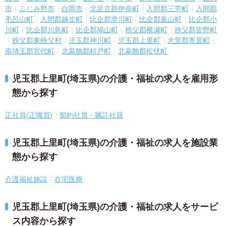
市
ふじみ野市
白岡市
北足立郡伊奈町
入間郡三芳町
入間郡
毛呂山町
入間郡越生町
比企郡滑川町
比企郡嵐山町
比企郡小
川町
比企郡川島町
比企郡鳩山町
秩父郡横瀬町
秩父郡皆野町
秩父郡東秩父村
児玉郡神川町
児玉郡上里町
大里郡寄居町
南埼玉郡宮代町
北葛飾郡杉戸町
北葛飾郡松伏町
児玉郡上里町(埼玉県)の介護・福祉の求人を雇用形
態から探す
正社員(正職員)
契約社員・嘱託社員
児玉郡上里町(埼玉県)の介護・福祉の求人を施設業
態から探す
介護福祉施設
在宅医療
児玉郡上里町(埼玉県)の介護・福祉の求人をサービ
ス内容から探す