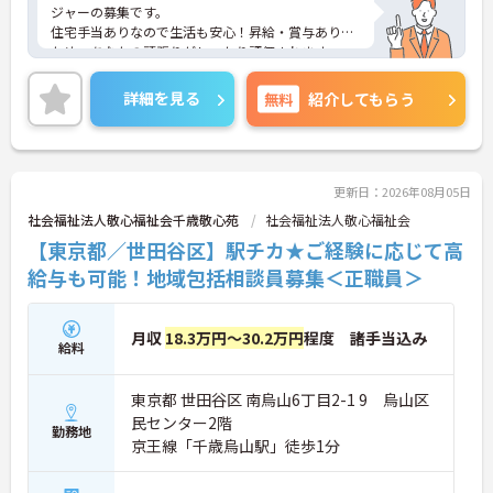
ジャーの募集です。
住宅手当ありなので生活も安心！昇給・賞与ありの
ため、あなたの頑張りがしっかり評価されます。
ご興味のある方は、面接のポイントをお伝えします
のでお気軽にお問い合せください。
詳細を見る
無料
紹介してもらう
更新日：2026年08月05日
社会福祉法人敬心福祉会千歳敬心苑
社会福祉法人敬心福祉会
【東京都／世田谷区】駅チカ★ご経験に応じて高
給与も可能！地域包括相談員募集＜正職員＞
月収
18.3万円～30.2万円
程度 諸手当込み
給料
東京都 世田谷区 南烏山6丁目2-1 9 烏山区
民センター2階
勤務地
京王線「千歳烏山駅」徒歩1分