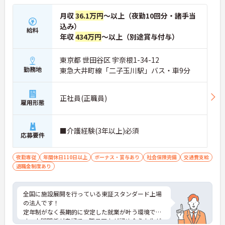
月収
36.1万円
～以上（夜勤10回分・諸手当
込み）
給料
年収
434万円
～以上（別途賞与付与）
東京都 世田谷区 宇奈根1-34-12
勤務地
東急大井町線「二子玉川駅」バス・車9分
正社員(正職員)
雇用形態
■介護経験(3年以上)必須
応募要件
夜勤専従
年間休日110日以上
ボーナス・賞与あり
社会保険完備
交通費支給
退職金制度あり
全国に施設展開を行っている東証スタンダード上場
の法人です！
定年制がなく長期的に安定した就業が叶う環境で
す。人間関係が良好で、職員同士が認め合う文化が