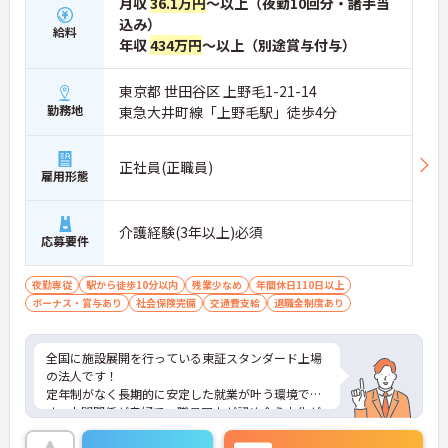
月収
36.1万円
～以上（夜勤10回分・諸手当
込み）
給料
年収
434万円
～以上（別途賞与付与）
東京都 世田谷区 上野毛1-21-14
勤務地
東急大井町線「上野毛駅」徒歩4分
正社員(正職員)
雇用形態
介護経験(3年以上)必須
応募要件
夜勤専従
駅から徒歩10分以内
残業少なめ
年間休日110日以上
ボーナス・賞与あり
社会保険完備
交通費支給
退職金制度あり
全国に施設展開を行っている東証スタンダード上場
の法人です！
定年制がなく長期的に安定した就業が叶う環境で
す。人間関係が良好で、職員同士が認め合う文化が
根付いています。
ご興味のある方には、面接対策ポイントなど、さら