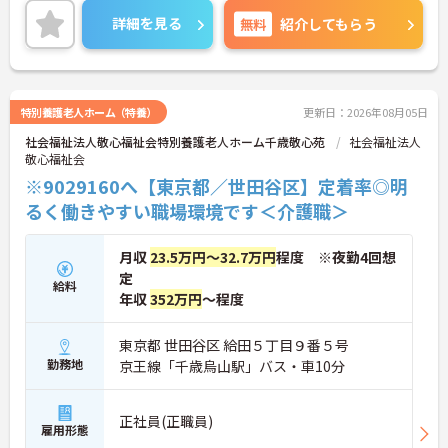
会・施設内外の研修等様々な取り組みをしており、
詳細を見る
無料
紹介してもらう
職員の育成に力を入れております。
定着率は非常に良く、勤続5年以上のスタッフが多
く在籍しています。
ご興味のある方は是非お気軽にお問い合わせくださ
い。
特別養護老人ホーム（特養）
更新日：2026年08月05日
社会福祉法人敬心福祉会特別養護老人ホーム千歳敬心苑
社会福祉法人
敬心福祉会
※9029160へ【東京都／世田谷区】定着率◎明
るく働きやすい職場環境です＜介護職＞
月収
23.5万円～32.7万円
程度 ※夜勤4回想
定
給料
年収
352万円
～程度
東京都 世田谷区 給田５丁目９番５号
勤務地
京王線「千歳烏山駅」バス・車10分
正社員(正職員)
雇用形態