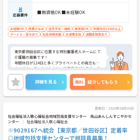
■無資格OK ■未経験OK
応募要件
未経験OK
残業少なめ
住宅手当・補助
無資格OK
年間休日110日以上
ボーナス・賞与あり
社会保険完備
交通費支給
退職金制度あり
東京都世田谷区に位置する特別養護老人ホームにて
介護職の募集です！
年間休日が124日と多くプライベートとの両立もし
やすくなっています♪また、住宅手当がある為、生
活面の負担を軽減し、安心して長く勤務していただ
けます◎
詳細を見る
無料
紹介してもらう
ご興味のある方には、面接対策ポイントなど、さら
に詳細をお話しいたしますのでお気軽にご相談くだ
さい！
更新日：2026年08月05日
社会福祉法人敬心福祉会地域包括支援センター 烏山あんしんすこやかセ
ンター
社会福祉法人敬心福祉会
※9029167へ統合【東京都／世田谷区】定着率
◎地域包括支援センターで相談員募集！