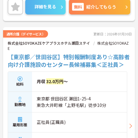
す。大手グループならではの共済会制度（医療費補
詳細を見る
無料
紹介してもらう
助等）や保育手当など、生活を支える福利厚生が充
実しています。訪問介護の経験があればサ責未経験
の方も相談可能で、指導育成力や調整力を磨ける環
境です。資格取得支援制度や75歳までの再雇用制度
もあり、ライフステージに応じた無理のないペース
通所介護（デイサービス）
更新日：2026年07月30日
で、着実にステップアップを図れる基盤が整ってい
株式会社SOYOKAZEケアプラスホテル瀬田ステイ
株式会社SOYOKAZ
ます。
E
★おすすめPOINT★
【東京都／世田谷区】特別報酬制度あり☆高齢者
【コアタイム無しのフレックス制で柔軟な働き方が
向け介護施設のセンター長候補募集＜正社員＞
実現できます】
・出退勤の時間を柔軟に調整できるフレックスタイ
ム制を採用しており、ご自身のペースや訪問予定に
月収
32.0万円
～
合わせたスケジュール管理が可能です
給料
・ご自宅からの直行直帰など効率的な働き方も実践
できることで、業務の負担を軽減しながらメリハリ
東京都 世田谷区 瀬田1-25-4
をつけて活躍できます
勤務地
東急大井町線「上野毛駅」徒歩10分
【サ責未経験から挑戦でき、長期的なキャリア形成
が期待できます】
・訪問介護の経験があればサービス提供責任者が未
正社員(正職員)
雇用形態
経験でも相談可能で、ヘルパーの指導や業務調整な
どのマネジメントスキルを実践的に学べる体制があ
ります