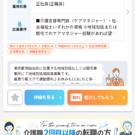
正社員(正職員)
雇用形態
■介護支援専門員（ケアマネジャー）・社
会福祉士いずれかの資格 ※地域包括または
応募要件
居宅でのケアマネジャー経験があれば望ま
しい
駅から徒歩10分以内
日勤のみ
年間休日110日以上
社会保険完備
交通費支給
退職金制度あり
東京都世田谷区に位置する地域包括もしくは居宅事
業所にて地域包括相談員募集です。
最寄り駅スグで通勤便利♪お休みも113にちと多め
ですので、プライベートを大切にご勤務いただけま
す。
ご興味ある方には、面接対策ポイントなど、さらに
詳細を見る
無料
紹介してもらう
詳細をお話しいたしますのでお気軽にご相談くださ
い！