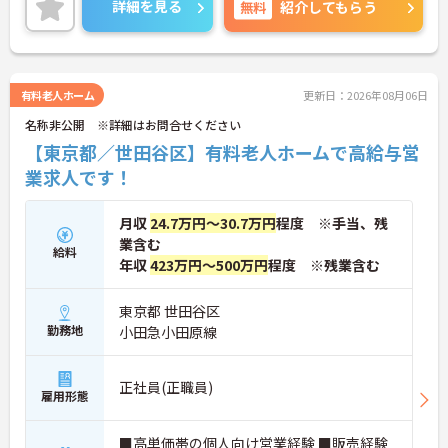
詳細を見る
無料
紹介してもらう
に詳細をご案内しますのでお気軽にご相談くださ
い！
有料老人ホーム
更新日：2026年08月06日
名称非公開 ※詳細はお問合せください
【東京都／世田谷区】有料老人ホームで高給与営
業求人です！
月収
24.7万円～30.7万円
程度 ※手当、残
業含む
給料
年収
423万円～500万円
程度 ※残業含む
東京都 世田谷区
勤務地
小田急小田原線
正社員(正職員)
雇用形態
■高単価帯の個人向け営業経験 ■販売経験