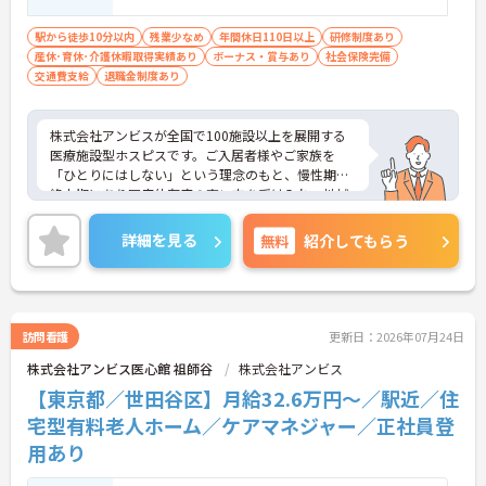
以上ある方、機械浴の使用の経験のある方
歓迎
駅から徒歩10分以内
残業少なめ
年間休日110日以上
研修制度あり
産休･育休･介護休暇取得実績あり
ボーナス・賞与あり
社会保険完備
交通費支給
退職金制度あり
株式会社アンビスが全国で100施設以上を展開する
医療施設型ホスピスです。ご入居者様やご家族を
「ひとりにはしない」という理念のもと、慢性期や
終末期にあり医療依存度の高い方を受け入れ、地域
医療を支える社会的意義の高い事業を推進していま
す。現場には看護師が24時間常駐しています。急変
詳細を見る
無料
紹介してもらう
時の対応や医療行為は看護師が担当するため、初任
者研修や実務者研修の方も食事介助や入浴介助など
の生活を支えるケアに専念できる環境です。多職種
で情報を共有し、一人で判断を抱え込まないチーム
連携の体制がしっかりと整っています。働き方の面
訪問看護
更新日：2026年07月24日
では、夜勤明けの翌日が原則として公休となるほ
株式会社アンビス医心館 祖師谷
株式会社アンビス
か、月平均の残業時間も5時間から7時間程度とかな
り少なめです。常勤スタッフの比率が90パーセント
【東京都／世田谷区】月給32.6万円～／駅近／住
を超えているため急な勤務変更が発生しにくく、あ
宅型有料老人ホーム／ケアマネジャー／正社員登
らかじめ決められた訪問予定表に沿って規則正しく
用あり
働けます。入職後は現場スタッフによるお一人おひ
とりに合わせた個別のOJT研修が実施されます。eラ