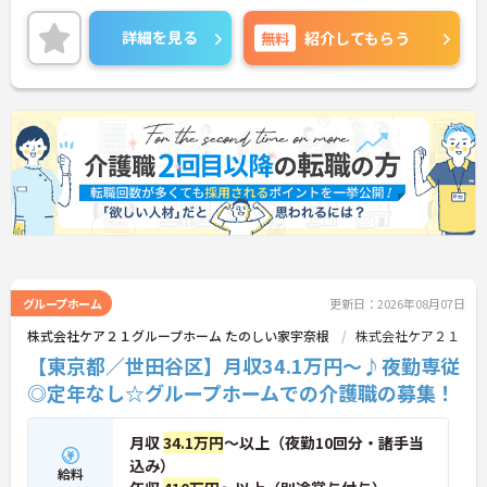
根付いています。
ご興味のある方には、面接対策ポイントなど、さら
詳細を見る
無料
紹介してもらう
に詳細をご案内しますのでお気軽にご相談くださ
い！
グループホーム
更新日：2026年08月07日
株式会社ケア２１グループホーム たのしい家宇奈根
株式会社ケア２１
【東京都／世田谷区】月収34.1万円～♪夜勤専従
◎定年なし☆グループホームでの介護職の募集！
月収
34.1万円
～以上（夜勤10回分・諸手当
込み）
給料