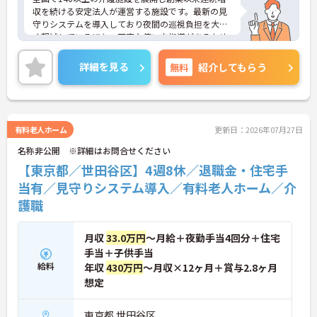
収を続ける安定法人が運営する施設です。最新の見
守りシステムを導入しており夜間の巡視負担を大き
く軽減しているほか、丁寧な使い方指導があるため
安心して業務を始められます。月平均残業10時間程
度、住宅手当や子供手当、1食300円の食事補助など
詳細を見る
無料
紹介してもらう
生活を支える福利厚生が大変充実しています。『ハ
タラクエール2023』の認証も取得しており、資格取
得支援や職種別研修制度を通じて着実なキャリアア
ップを目指せます。有資格者の方がそのスキルを存
分に活かし、ご自身の生活も大切にしながら長期的
有料老人ホーム
更新日：2026年07月27日
に活躍できるおすすめの環境です。
名称非公開 ※詳細はお問合せください
★おすすめPOINT★
【東京都／世田谷区】4週8休／退職金・住宅手
【安定した経営基盤とキャリア支援】
当有／見守りシステム導入／有料老人ホーム／介
・全国140以上の施設を展開し連続増収を続ける安
護職
定法人が運営しています
・資格取得支援や職種別研修制度があり有資格者の
スキルアップを応援しています
月収
33.0万円
～月給＋夜勤手当4回分＋住宅
・昇格実績もあり頑張りがしっかり評価される風通
手当＋子供手当
しの良い環境です
【最新設備による負担軽減と働きやすさ】
給料
年収
430万円
～月収×12ヶ月＋賞与2.8ヶ月
・最新の見守りシステム導入により夜勤時の巡視の
想定
手間を大きく軽減しています
・機器の導入にあたっては誰でも使いこなせるよう
東京都 世田谷区
丁寧な指導を実施しています