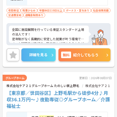
夜勤専従
残業少なめ
年間休日110日以上
ボーナス・賞与あり
社会保険完備
交通費支給
退職金制度あり
全国に施設展開を行っている東証スタンダード上場
の法人です！
定年制がなく長期的に安定した就業が叶う環境で
す。人間関係が良好で、職員同士が認め合う文化が
根付いています。
ご興味のある方には、面接対策ポイントなど、さら
詳細を見る
無料
紹介してもらう
に詳細をご案内しますのでお気軽にご相談くださ
い！
グループホーム
更新日：2026年08月07日
株式会社ケア２１グループホーム たのしい家上野毛
株式会社ケア２１
【東京都／世田谷区】上野毛駅から徒歩4分♪月
収36.1万円～♪夜勤専従◎グループホーム／介護
福祉士