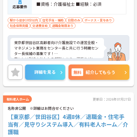
■資格：介護福祉士 ■経験：必須
・介護支援専門員などの資格取得支援制度に加え、
応募要件
75歳までの再雇用制度が設けられており、長期的な
視野で専門性を高めていけます
駅から徒歩10分以内
住宅手当・補助
日勤のみ
ボーナス・賞与あり
社会保険完備
交通費支給
退職金制度あり
【高水準給与と大手グループの手厚い福利厚生が整
っています】
・安定した収入アップが見込める環境です
東京都世田谷区高齢者向け介護施設での運営全般・
・未就学児への保育手当や、医療費・市販薬の補助
マネジメント業務をセンター長と共に行う時期セン
が受けられる共済会制度が充実しており、ご家庭と
ター長候補の募集です！
の両立を強力にバックアップします
賞与とは別途支払われる報酬もあり、頑張りがしっ
かりと給与に反映される環境です。
ご興味ある方には、面接対策ポイントなど、さらに
詳細を見る
無料
紹介してもらう
詳細をお話しいたしますのでお気軽にご相談くださ
い！
有料老人ホーム
更新日：2026年07月27日
名称非公開 ※詳細はお問合せください
【東京都／世田谷区】4週8休／退職金・住宅手
当有／見守りシステム導入／有料老人ホーム／介
護職