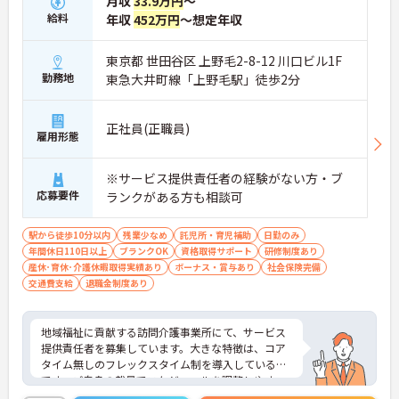
月収
33.9万円
～
給料
年収
452万円
～想定年収
【明確なキャリアパスで多様な選択肢を広げていけ
ます】
・介護職から主任や施設長への昇格にくわえエリア
東京都 世田谷区 上野毛2-8-12 川口ビル1F
職や本部職への職種転換も可能です
勤務地
東急大井町線「上野毛駅」徒歩2分
・独自の研修制度で段階的にスキルを磨きながらご
自身の目標に合わせたキャリアを描けます
正社員(正職員)
【充実の手当と制度で腰を据えて長期的に活躍でき
雇用形態
ます】
・住宅手当や子ども手当を支給し家庭を持った後も
※サービス提供責任者の経験がない方・ブ
安定した収入を確保できる体制です
応募要件
ランクがある方も相談可
・定年65歳と退職金制度を完備しており将来の安心
感を持って長く働き続けられます
駅から徒歩10分以内
残業少なめ
託児所・育児補助
日勤のみ
年間休日110日以上
ブランクOK
資格取得サポート
研修制度あり
産休･育休･介護休暇取得実績あり
ボーナス・賞与あり
社会保険完備
交通費支給
退職金制度あり
地域福祉に貢献する訪問介護事業所にて、サービス
提供責任者を募集しています。大きな特徴は、コア
タイム無しのフレックスタイム制を導入している点
です。ご自身の裁量でスケジュールを調整しやす
く、直行直帰も交えながら柔軟に働くことができま