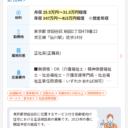
月収
25.5万円～31.5万円
程度
給料
年収
347万円～415万円
程度 ※想定年収
東京都 世田谷区 給田1丁目478番22
勤務地
京王線「仙川駅」徒歩14分
正社員(正職員)
雇用形態
■無資格：OK（介護福祉士・精神保健福祉
士・社会福祉士・介護支援専門員・社会福
応募要件
祉主事任用資格：いずれかあれば尚可） ■
実務経験：不問
未経験OK
無資格OK
日勤のみ
年間休日110日以上
研修制度あり
ボーナス・賞与あり
社会保険完備
東京都世田谷区に位置するサービス付き高齢者向け
住宅における生活相談員の募集です。2023年の春に
開設予定の施設です。