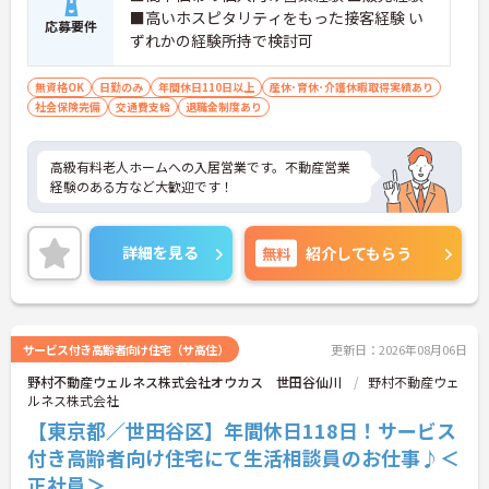
■高いホスピタリティをもった接客経験 い
応募要件
ずれかの経験所持で検討可
無資格OK
日勤のみ
年間休日110日以上
産休･育休･介護休暇取得実績あり
社会保険完備
交通費支給
退職金制度あり
高級有料老人ホームへの入居営業です。不動産営業
経験のある方など大歓迎です！
詳細を見る
無料
紹介してもらう
サービス付き高齢者向け住宅（サ高住）
更新日：2026年08月06日
野村不動産ウェルネス株式会社オウカス 世田谷仙川
野村不動産ウェ
ルネス株式会社
【東京都／世田谷区】年間休日118日！サービス
付き高齢者向け住宅にて生活相談員のお仕事♪＜
正社員＞