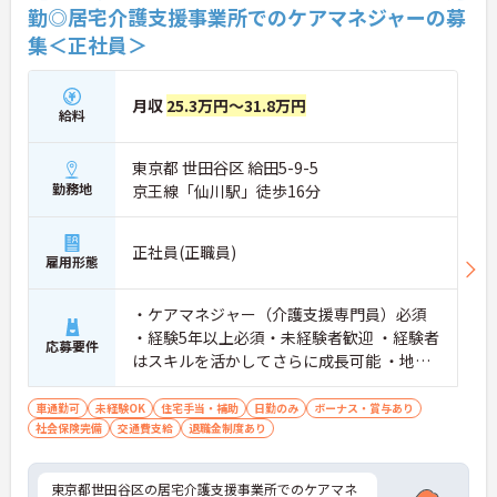
勤◎居宅介護支援事業所でのケアマネジャーの募
集＜正社員＞
月収
25.3万円～31.8万円
給料
東京都 世田谷区 給田5-9-5
勤務地
京王線「仙川駅」徒歩16分
正社員(正職員)
雇用形態
・ケアマネジャー（介護支援専門員）必須
・経験5年以上必須・未経験者歓迎 ・経験者
応募要件
はスキルを活かしてさらに成長可能 ・地域
包括・居宅での経験があれば尚可
車通勤可
未経験OK
住宅手当・補助
日勤のみ
ボーナス・賞与あり
社会保険完備
交通費支給
退職金制度あり
東京都世田谷区の居宅介護支援事業所でのケアマネ