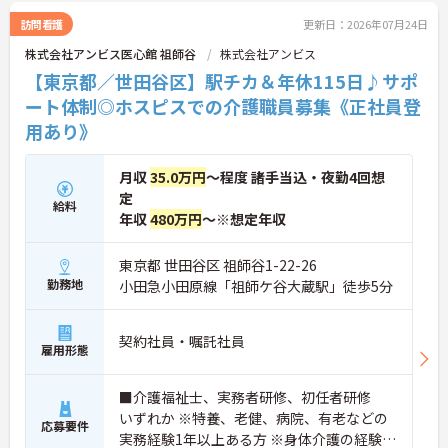
ップを目指せます。有資格者の方がそのスキルを存
分に活かし、ご自身の生活も大切にしながら長期的
訪問看護
更新日：2026年07月24日
に活躍できるおすすめの環境です。
株式会社アンビス医心館 祖師谷
株式会社アンビス
★おすすめPOINT★
【東京都／世田谷区】駅チカ＆年休115日♪サポ
【安定した経営基盤とキャリア支援】
ート体制◎ホスピスでの介護職員募集《正社員登
・全国140以上の施設を展開し連続増収を続ける安
用あり》
定法人が運営しています
・資格取得支援や職種別研修制度があり有資格者の
スキルアップを応援しています
月収
35.0万円
～程度 諸手当込・夜勤4回想
・昇格実績もあり頑張りがしっかり評価される風通
定
しの良い環境です
給料
【最新設備による負担軽減と働きやすさ】
年収
480万円
～※想定年収
・最新の見守りシステム導入により夜勤時の巡視の
手間を大きく軽減しています
東京都 世田谷区 祖師谷1-22-26
・機器の導入にあたっては誰でも使いこなせるよう
勤務地
小田急小田原線「祖師ケ谷大蔵駅」徒歩5分
丁寧な指導を実施しています
【生活を支える充実の福利厚生】
・住宅手当や子供手当などご家族の生活もサポート
契約社員・嘱託社員
する手当を完備しています
雇用形態
・1食300円で施設と同じ食事が食べられる食事補助
制度を利用できます ・徒歩や自転車の通勤手当も用
■介護福祉士、実務者研修、初任者研修
意しています
いずれか ※特養、老健、病院、有老などの
応募要件
実務経験1年以上ある方 ※身体介護の経験年