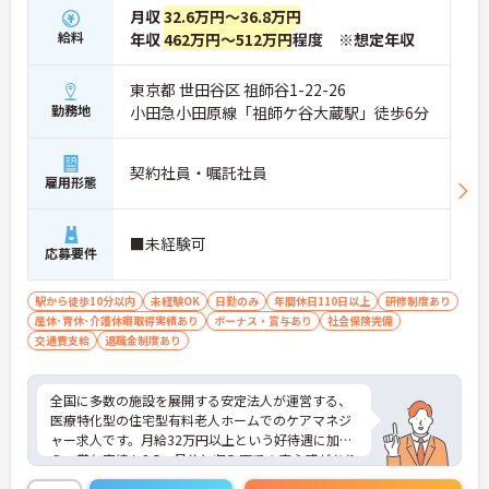
ーニングも導入されており、多職種と連携しながら
月収
32.6万円～36.8万円
専門性を着実に深めていける環境が用意されていま
給料
年収
462万円～512万円
程度 ※想定年収
す。
★おすすめPOINT★
東京都 世田谷区 祖師谷1-22-26
＜個別ＯＪＴとチーム連携で着実に成長！＞
勤務地
小田急小田原線「祖師ケ谷大蔵駅」徒歩6分
・入職後はお一人おひとりの習熟度に合わせた個別
のＯＪＴ研修を実施し、ｅラーニングを用いた学習
の機会も提供されます
契約社員・嘱託社員
・施設内には看護師が24時間常駐しており、急変時
雇用形態
の対応や専門的な医療処置は看護師が担当するため
負担が減ります
・介護スタッフと看護スタッフの比率が1対1で相談
■未経験可
応募要件
しやすく、初任者研修や実務者研修からでも着実に
専門性を高められます
＜残業月7時間以下で身体の負担を軽減！＞
駅から徒歩10分以内
未経験OK
日勤のみ
年間休日110日以上
研修制度あり
・常勤で働くスタッフの比率が90パーセント以上と
産休･育休･介護休暇取得実績あり
ボーナス・賞与あり
社会保険完備
高く、急なシフト変更や無理な長時間勤務が発生し
交通費支給
退職金制度あり
にくい人員体制です
・訪問スケジュールに沿って施設内でのケアを行う
ため、月平均の残業時間は5時間から7時間程度とか
全国に多数の施設を展開する安定法人が運営する、
なり少なめに抑えられます
医療特化型の住宅型有料老人ホームでのケアマネジ
・夜勤明けの翌日は原則としてお休みとなるシフト
ャー求人です。月給32万円以上という好待遇に加
編成が組まれており、しっかりと休息を取りながら
え、賞与実績も3.5ヶ月分と収入面での安心感があり
長期的な就業が可能です
ます。現場では看護師が24時間常駐しており、多職