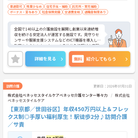
車通勤可
残業少なめ
住宅手当・補助
託児所・育児補助
ボーナス・賞与あり
社会保険完備
交通費支給
退職金制度あり
全国で140以上の介護施設を展開し創業以来連続増
収を続ける安定法人が運営する施設です。見守りセ
ンサーや服薬支援システムなどのICT機器を導入し夜
勤帯を中心としたスタッフの身体的負担軽減を実現
しています。独自のHITOWAアカデミーによる体系
的な研修制度や資格取得支援を通じて専門性を高め
詳細を見る
無料
紹介してもらう
られるほか、施設長や本部職への職種転換など一人
ひとりの希望に合わせた多様なキャリアパスを描け
ます。住宅手当や子ども手当などの福利厚生にくわ
え65歳定年制や退職金制度も完備しており、ライフ
ステージが変化しても将来を見据えて安心して働き
訪問介護
更新日：2026年07月31日
続けられる環境が整っています。
株式会社ベネッセスタイルケアベネッセ介護センター等々力
株式会社
ベネッセスタイルケア
★おすすめPOINT★
【ICT設備の導入で身体的な負担を軽減できる環境で
【東京都／世田谷区】年収450万円以上＆フレッ
す】
クス制◎手厚い福利厚生！駅徒歩2分♪訪問介護
・見守りセンサーや服薬支援システムを活用し夜勤
／サ責
帯の業務を設備でサポートしています ・仕組みで業
務をカバーすることでスタッフが心身にゆとりを持
ってケアに専念できます