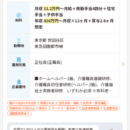
月収
32.2万円
～月給＋夜勤手当4回分＋住宅
手当＋子供手当
給料
年収
420万円
～月収×12ヶ月＋賞与2.8ヶ月
想定
東京都 世田谷区
勤務地
東急田園都市線
正社員(正職員)
雇用形態
■ホームヘルパー1級、介護職員基礎研修、
介護職員初任者研修(ヘルパー2級)、介護福
応募要件
祉士実務者研修 いずれか必須 ※有料老人
ホーム経験者歓迎
駅から徒歩10分以内
残業少なめ
住宅手当・補助
託児所・育児補助
年間休日110日以上
高収入
ボーナス・賞与あり
社会保険完備
交通費支給
退職金制度あり
全国で140以上の介護施設を展開し創業以来連続増