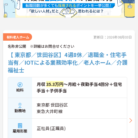
有料老人ホーム
更新日：2026年08月03日
名称非公開 ※詳細はお問合せください
【 東京都／世田谷区】4週8休／退職金・住宅手
当有／IOTによる業務効率化／老人ホーム／介護
福祉士
月収
35.3万円
～月給＋夜勤手当4回分＋住宅
給料
手当＋子供手当
東京都 世田谷区
勤務地
東急大井町線
正社員(正職員)
雇用形態