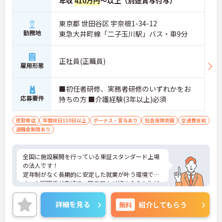
年収
410万円
～以上（別途賞与付与）
東京都 世田谷区 宇奈根1-34-12
勤務地
東急大井町線「二子玉川駅」バス・車9分
正社員(正職員)
雇用形態
■初任者研修、実務者研修のいずれかをお
応募要件
持ちの方 ■介護経験(3年以上)必須
夜勤専従
年間休日110日以上
ボーナス・賞与あり
社会保険完備
交通費支給
退職金制度あり
全国に施設展開を行っている東証スタンダード上場
の法人です！
定年制がなく長期的に安定した就業が叶う環境で
す。人間関係が良好で、職員同士が認め合う文化が
根付いています。
ご興味のある方には、面接対策ポイントなど、さら
詳細を見る
無料
紹介してもらう
に詳細をご案内しますのでお気軽にご相談くださ
い！