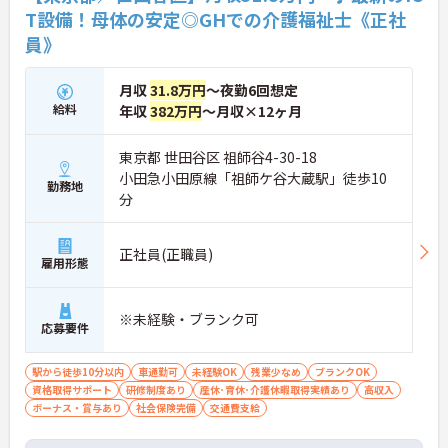
しなみで働ける点も魅力の一つであり、安定した基
T設備！母体の安定◎GHでの介護福祉士《正社
盤のもとで新たな挑戦が期待できます。
員》
★おすすめPOINT★
【毎朝のミーティングで情報を共有し、スタッフ間
月収
31.8万円
～夜勤6回想定
で円滑に連携できる体制です】
給料
年収
382万円
～月収×12ヶ月
・スタッフ全員で毎朝お客様の体調や変化を共有す
る仕組みにより、多職種間でスムーズな連携を図る
ことができます。
東京都 世田谷区 祖師谷4-30-18
・困った時もすぐに相談してフォローし合える風通
小田急小田原線「祖師ケ谷大蔵駅」徒歩10
しの良い職場環境のため、周囲との信頼関係を深め
勤務地
分
ながら業務に取り組めます。
【充実したフォローアップ体制と資格取得支援で、
正社員(正職員)
着実にキャリアを積んでいけます】
雇用形態
・経験や年齢に関係なくOJT制度で先輩スタッフか
ら丁寧な指導を受けられるため、業務の疑問や不安
をその場で解消できます。
※未経験・ブランク可
応募要件
・定期的な面談やフォロー研修に加えて各種資格の
取得支援制度も活用できることで、介護の専門性を
高めながら成長を目指せます。
駅から徒歩10分以内
車通勤可
未経験OK
残業少なめ
ブランクOK
資格取得サポート
研修制度あり
産休･育休･介護休暇取得実績あり
高収入
【業績や日々の努力を多角的に評価する「特別報酬
ボーナス・賞与あり
社会保険完備
交通費支給
制度」で、収入アップが期待できます】
・賞与とは別に、円滑な施設運営への協力やチーム