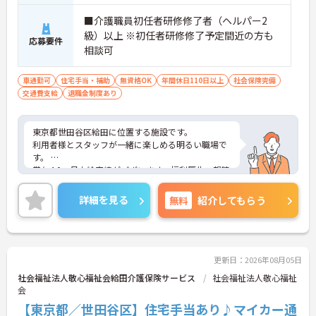
■介護職員初任者研修修了者（ヘルパー2
級）以上 ※初任者研修修了予定間近の方も
応募要件
相談可
車通勤可
住宅手当・補助
無資格OK
年間休日110日以上
社会保険完備
交通費支給
退職金制度あり
東京都世田谷区給田に位置する施設です。
利用者様とスタッフが一緒に楽しめる明るい職場で
す。
賞与4.0ヶ月支給実績がございます。福利厚生・親睦
会・施設内外の研修等様々な取り組みをしており、
職員の育成に力を入れております。
詳細を見る
無料
紹介してもらう
定着率は非常に良く、勤続5年以上のスタッフが多
く在籍しています。
ご興味のある方は是非お気軽にお問い合わせくださ
い。
更新日：2026年08月05日
社会福祉法人敬心福祉会給田介護保険サービス
社会福祉法人敬心福祉
会
【東京都／世田谷区】住宅手当あり♪マイカー通