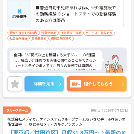
本社の専門事務スタッフが代行するため本来の業務
■普通自動車免許あれば尚可 ※介護施設で
に集中できます
の勤務経験 ※ショートステイでの勤務経験
・出勤時のお着替えにかかる時間も業務時間として
応募要件
しっかりカウントされるなど、スタッフ目線の働き
のある方は優遇
やすい仕組みを導入しています
・全国展開の企業でありながら転居を伴う転勤は一
駅から徒歩10分以内
残業少なめ
住宅手当・補助
ボーナス・賞与あり
切ないため、住み慣れた地域で腰を据えて長くご活
社会保険完備
交通費支給
退職金制度あり
躍いただけます
【医療に強いケアマネジャーとして成長できます】
全国に367拠点以上を展開する大手グループが運営
・施設内には看護師が24時間常駐。医療職や介護職
し、幅広い介護度のお客様と関わることができるシ
など多職種が密に連携しており、安心で質の高いケ
ョートステイの求人です。日々の業務では毎朝のミ
アを提供しています
ーティングによる情報共有を徹底し、多職種と連携
・ケアマネジャーの資格更新にかかる費用は会社が
しながらお客様一人ひとりの生活を支える体制を整
補助する制度があり、働きながらのスキルアップを
えています。入社後はOJT制度による先輩スタッフ
詳細を見る
無料
紹介してもらう
全面的に応援します
の丁寧な指導や定期的な面談があり、資格取得支援
・施設ケアマネとして、ご入居者様の日々の様子や
制度も完備しているため、着実にスキルを磨ける環
変化を現場で直接確認しながら、最適なプラン作成
境です。待遇面では、月給に加えて年2回の賞与や実
と支援に取り組めます
績に応じた特別報酬の支給制度があり、日々の努力
やチームワークが収入に反映されます。また、残業
グループホーム
更新日：2026年07月23日
がほぼなく年間17日のリフレッシュ休暇を利用でき
株式会社メディカルケアシステムグループホームちいさな手 ふれあいの
るほか、定年65歳かつ70歳までの再雇用制度を設け
街世田谷
株式会社メディカルケアシステム
ているため、ワークライフバランスを保ちながら長
期的にキャリアを築いていけます。自分らしい身だ
【東京都／世田谷区】月収31.8万円～♪最新のIC