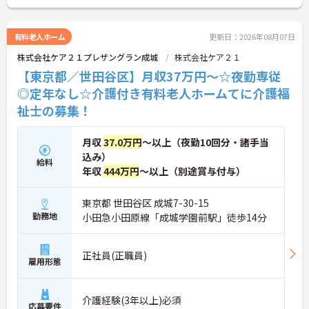
有料老人ホーム
更新日：2026年08月07日
株式会社ケア２１プレザングラン成城
株式会社ケア２１
【東京都／世田谷区】月収37万円～☆夜勤専従
◎定年なし☆介護付き有料老人ホームてに介護福
祉士の募集！
月収
37.0万円
～以上（夜勤10回分・諸手当
込み）
給料
年収
444万円
～以上（別途賞与付与）
東京都 世田谷区 成城7-30-15
勤務地
小田急小田原線「成城学園前駅」徒歩14分
正社員(正職員)
雇用形態
介護経験(3年以上)必須
応募要件