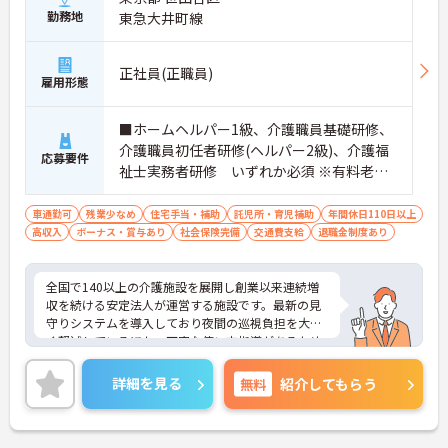
勤務地
東急大井町線
【生活を支える充実の福利厚生】
・住宅手当や子供手当などご家族の生活もサポート
する手当を完備しています
・1食300円で施設と同じ食事が食べられる食事補助
正社員(正職員)
雇用形態
制度を利用できます ・徒歩や自転車の通勤手当も用
意しています
■ホームヘルパー1級、介護職員基礎研修、
介護職員初任者研修(ヘルパー2級)、介護福
応募要件
祉士実務者研修 いずれか必須 ※有料老人
ホーム経験者歓迎
車通勤可
残業少なめ
住宅手当・補助
託児所・育児補助
年間休日110日以上
高収入
ボーナス・賞与あり
社会保険完備
交通費支給
退職金制度あり
全国で140以上の介護施設を展開し創業以来連続増
収を続ける安定法人が運営する施設です。最新の見
守りシステムを導入しており夜間の巡視負担を大き
く軽減しているほか、丁寧な使い方指導があるため
安心して業務を始められます。月平均残業10時間程
度、住宅手当や子供手当、1食300円の食事補助など
詳細を見る
無料
紹介してもらう
生活を支える福利厚生が大変充実しています。『ハ
タラクエール2023』の認証も取得しており、資格取
得支援や職種別研修制度を通じて着実なキャリアア