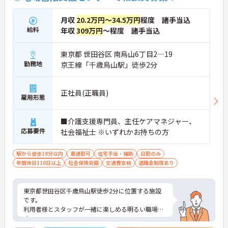
月収
20.2万円～34.5万円
程度 諸手当込
給料
年収
309万円
～程度 諸手当込
東京都 世田谷区 南烏山6丁目2―19
勤務地
京王線「千歳烏山駅」徒歩2分
正社員(正職員)
雇用形態
■介護支援専門員、主任ケアマネジャー、
応募要件
社会福祉士 ※いずれかお持ちの方
駅から徒歩10分以内
車通勤可
住宅手当・補助
日勤のみ
年間休日110日以上
社会保険完備
交通費支給
退職金制度あり
東京都世田谷区千歳烏山駅徒歩2分に位置する施設
です。
利用者様とスタッフが一緒に楽しめる明るい職場で
す。
賞与4.0ヶ月支給実績がございます。福利厚生・親睦