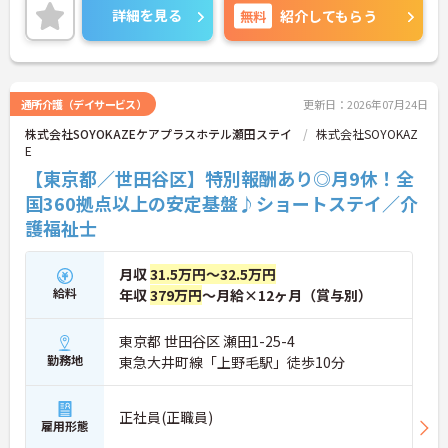
＜評価制度でキャリアアップ＞
種連携によるチームケアを実践できるため、ご入居
詳細を見る
無料
紹介してもらう
・介護福祉士や初任者研修などの資格や実務経験、
者様にしっかりと寄り添えます。また、煩雑な請求
夜勤回数がしっかりと給与に反映されるためモチベ
業務は本社の専門スタッフが代行してくれるため業
ーションを維持できます
務負担が少なく残業も少なめです。資格更新にかか
・年次を問わずリーダーや主任などのマネジメント
る費用の補助や講習日を出勤扱いとするなど、資格
職へ昇格する事例も多数あり、腰を据えて長期的な
を活かしてスキルアップしたい方をバックアップし
通所介護（デイサービス）
更新日：2026年07月24日
キャリア形成が可能です
ています。産休・育休の取得率も高く男性の取得実
株式会社SOYOKAZEケアプラスホテル瀬田ステイ
株式会社SOYOKAZ
績も豊富にあるため、ご自身のライフステージが変
E
化しても長く働き続けられる大変おすすめの環境で
す。
【東京都／世田谷区】特別報酬あり◎月9休！全
国360拠点以上の安定基盤♪ショートステイ／介
★おすすめPOINT★
護福祉士
【安定した収入と充実の福利厚生をご用意していま
す】
・経験やスキルをしっかりと評価し、月給32万6700
月収
31.5万円～32.5万円
円以上からの高水準なスタートでお迎えします
給料
年収
379万円
～月給×12ヶ月（賞与別）
・日々の頑張りはしっかりと還元。賞与は前年度実
績で計3.5ヶ月分を支給し、モチベーション高く働け
ます
東京都 世田谷区 瀬田1-25-4
・産前産後・育児休暇の取得率が高く、ライフステ
勤務地
東急大井町線「上野毛駅」徒歩10分
ージが変わっても安心して職場復帰できるサポート
体制が整っています
正社員(正職員)
【業務負担を減らしてケアに向き合える環境です】
雇用形態
・現場で負担になりがちな煩雑な請求業務などは、