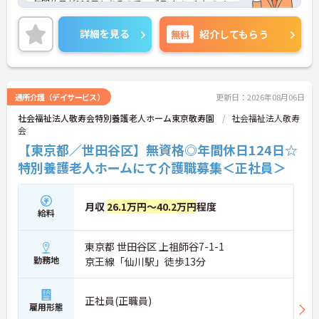
年間休日が118日もあるので、プライベートとのメ
リハリをつけた働き方ができます。また、福利厚生
が充実しているので、働きやすい環境が整ってお
詳細を見る
無料
紹介してもらう
り、長くご勤務いただけます。
ご興味のある方には、面接対策ポイントなど、さら
に詳細をお話しいたしますのでお気軽にご相談くだ
さい！
通所介護（デイサービス）
更新日：2026年08月06日
社会福祉法人敬寿会特別養護老人ホーム東京敬寿園
社会福祉法人敬寿
会
【東京都／世田谷区】無資格◎年間休日124日☆
特別養護老人ホームにて介護職募集＜正社員＞
月収
26.1万円～40.2万円
程度
給料
東京都 世田谷区 上祖師谷7-1-1
勤務地
京王線「仙川駅」徒歩13分
正社員(正職員)
雇用形態