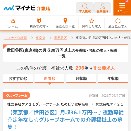
0
0
求人検索
会員登録
メニュー
ホーム
初めての方へ
面談会場一覧
保存した求人
最近見た求人
マイナビ介護職
東京都
世田谷区
東京都の月収30万円以上の求人・転職
世田谷区(東京都)の月収30万円以上
の介護職・福祉の求人・転職
一覧
296
この条件の介護・福祉求人数
非公開求人
件 ＋
おすすめ順
新着順
月収順
年収順
グループホーム
更新日：2026年08月07日
株式会社ケア２１グループホーム たのしい家宇奈根
株式会社ケア２１
【東京都／世田谷区】月収36.1万円～♪夜勤専従
◎定年なし☆グループホームでの介護福祉士の募
集！