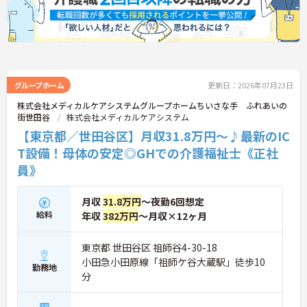
★おすすめPOINT★
【安定した経営基盤とキャリア支援】
・全国140以上の施設を展開し連続増収を続ける安
定法人が運営しています
・資格取得支援や職種別研修制度があり有資格者の
スキルアップを応援しています
・昇格実績もあり頑張りがしっかり評価される風通
グループホーム
更新日：2026年07月23日
しの良い環境です
株式会社メディカルケアシステムグループホームちいさな手 ふれあいの
【最新設備による負担軽減と働きやすさ】
街世田谷
株式会社メディカルケアシステム
・最新の見守りシステム導入により夜勤時の巡視の
【東京都／世田谷区】月収31.8万円～♪最新のIC
手間を大きく軽減しています
・機器の導入にあたっては誰でも使いこなせるよう
T設備！母体の安定◎GHでの介護福祉士《正社
丁寧な指導を実施しています
員》
【生活を支える充実の福利厚生】
・住宅手当や子供手当などご家族の生活もサポート
する手当を完備しています
月収
31.8万円
～夜勤6回想定
・1食300円で施設と同じ食事が食べられる食事補助
給料
年収
382万円
～月収×12ヶ月
制度を利用できます ・徒歩や自転車の通勤手当も用
意しています
東京都 世田谷区 祖師谷4-30-18
小田急小田原線「祖師ケ谷大蔵駅」徒歩10
勤務地
分