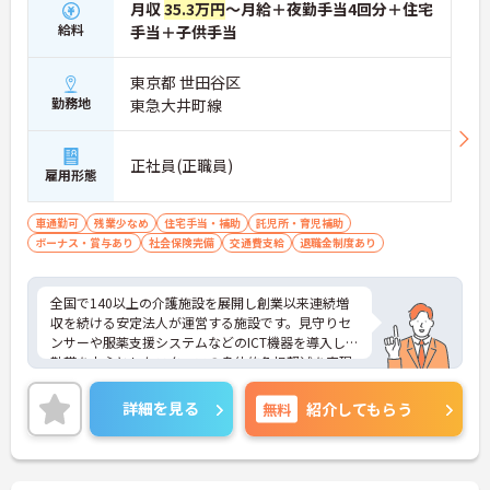
月収
35.3万円
～月給＋夜勤手当4回分＋住宅
給料
手当＋子供手当
東京都 世田谷区
勤務地
東急大井町線
正社員(正職員)
雇用形態
車通勤可
残業少なめ
住宅手当・補助
託児所・育児補助
ボーナス・賞与あり
社会保険完備
交通費支給
退職金制度あり
全国で140以上の介護施設を展開し創業以来連続増
収を続ける安定法人が運営する施設です。見守りセ
ンサーや服薬支援システムなどのICT機器を導入し夜
勤帯を中心としたスタッフの身体的負担軽減を実現
しています。独自のHITOWAアカデミーによる体系
的な研修制度や資格取得支援を通じて専門性を高め
詳細を見る
無料
紹介してもらう
られるほか、施設長や本部職への職種転換など一人
ひとりの希望に合わせた多様なキャリアパスを描け
ます。住宅手当や子ども手当などの福利厚生にくわ
え65歳定年制や退職金制度も完備しており、ライフ