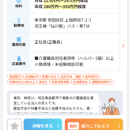
月収
22.0万円～29.3万円
程度
を持ったケアの実践が期待できます
給料
年収
260万円～350万円
程度
【手厚い資格取得支援制度を活用して着実なキャリ
アアップを描けます】
東京都 世田谷区 上祖師谷7-1-1
・介護福祉士実務者研修を全額法人負担で受講でき
勤務地
京王線「仙川駅」バス・車7分
る専門の教育体制が整っています
・日々の業務と両立しながらスキルを高められ将来
的な役割拡大や収入アップを目指せます
正社員(正職員)
雇用形態
【残業の少なさと柔軟な支援制度によりご自身のペ
ースで長く働き続けられます】
■介護職員初任者研修（ヘルパー2級）以上
・残業は月平均10時間程度に抑えられておりワーク
応募要件
※無資格・未経験相談可能
ライフバランスを保ちながら勤務できます
・育児短時間勤務が整いライフステージが変化して
車通勤可
も安心な環境です
未経験OK
残業少なめ
住宅手当・補助
無資格OK
年間休日110日以上
高収入
社会保険完備
交通費支給
退職金制度あり
【従業員満足を第一に掲げる安定した経営基盤のも
とで安心してキャリアを築けます】
・創業以来20年以上にわたり黒字経営を継続してお
東京、神奈川、埼玉等各都市で複数の介護施設を運
り地域社会にも貢献する強固な基盤があります
営している法人の求人です。
・現場スタッフの心の豊かさを大切にする理念が浸
居住手当や扶養手当など各種手当はもちろん、夏季
透しチームワークよくケアに専念できる環境です
休暇や年末年始休暇等を含め年間休日110日以上で
すのでプライベートとの両立もしやすくなっていま
す。
詳細を見る
無料
紹介してもらう
ご興味ある方には、面接のポイントなど、さらに詳