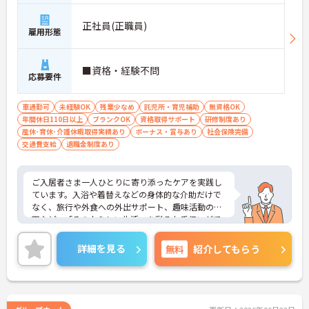
正社員(正職員)
雇用形態
■資格・経験不問
応募要件
車通勤可
未経験OK
残業少なめ
託児所・育児補助
無資格OK
年間休日110日以上
ブランクOK
資格取得サポート
研修制度あり
産休･育休･介護休暇取得実績あり
ボーナス・賞与あり
社会保険完備
交通費支給
退職金制度あり
ご入居者さま一人ひとりに寄り添ったケアを実践し
ています。入浴や着替えなどの身体的な介助だけで
なく、旅行や外食への外出サポート、趣味活動の企
画など、「その人らしい生活」を彩るお手伝いがで
きるのが大きな特徴です。「生活の楽しみ」を一緒
に共有し、笑顔を引き出すことができるため、日々
詳細を見る
無料
紹介してもらう
の業務を通じて深いやりがいを感じることができま
す。
＜手厚い研修とサポート体制＞入社時には研修施設
での7日間の集合研修があり、基礎からしっかり学
べます。現場配属後も、先輩職員が一緒に行うOJT