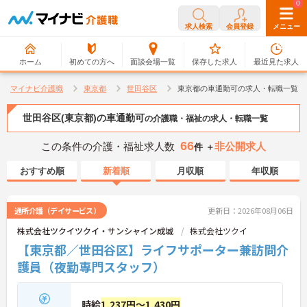
0
0
求人検索
会員登録
メニュー
ホーム
初めての方へ
面談会場一覧
保存した求人
最近見た求人
マイナビ介護職
東京都
世田谷区
東京都の車通勤可の求人・転職一覧
世田谷区(東京都)の車通勤可
の介護職・福祉の求人・転職一覧
66
この条件の介護・福祉求人数
非公開求人
件 ＋
おすすめ順
新着順
月収順
年収順
通所介護（デイサービス）
更新日：2026年08月06日
株式会社ツクイツクイ・サンシャイン成城
株式会社ツクイ
【東京都／世田谷区】ライフサポーター兼訪問介
護員（夜勤専門スタッフ）
時給
1,237円～1,430円