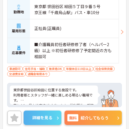
東京都 世田谷区 給田５丁目９番５号
勤務地
京王線「千歳烏山駅」バス・車10分
正社員(正職員)
雇用形態
■介護職員初任者研修修了者（ヘルパー2
級）以上 ※初任者研修修了予定間近の方も
応募要件
相談可
車通勤可
住宅手当・補助
無資格OK
年間休日110日以上
社会保険完備
交通費支給
退職金制度あり
東京都世田谷区給田に位置する施設です。
利用者様とスタッフが一緒に楽しめる明るい職場で
す。
賞与4.0ヶ月支給実績がございます。福利厚生・親睦
会・施設内外の研修等様々な取り組みをしており、
職員の育成に力を入れております。
詳細を見る
無料
紹介してもらう
定着率は非常に良く、勤続5年以上のスタッフが多
く在籍しています。