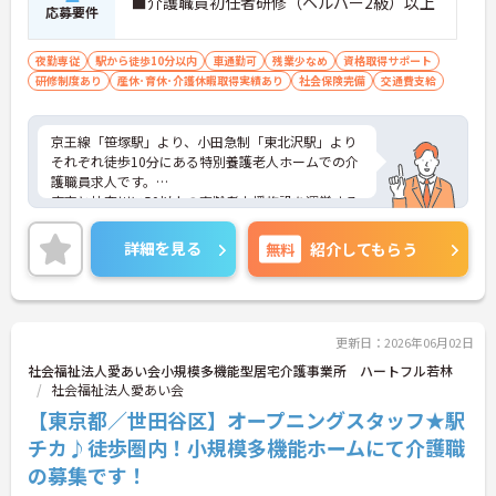
■介護職員初任者研修（ヘルパー2級）以上
応募要件
夜勤専従
駅から徒歩10分以内
車通勤可
残業少なめ
資格取得サポート
研修制度あり
産休･育休･介護休暇取得実績あり
社会保険完備
交通費支給
京王線「笹塚駅」より、小田急制「東北沢駅」より
それぞれ徒歩10分にある特別養護老人ホームでの介
護職員求人です。
東京と神奈川に50以上の高齢者支援施設を運営する
法人が母体で安定感は抜群です。
ご興味のある方はお気軽にお問い合わせ下さい。
詳細を見る
無料
紹介してもらう
更新日：2026年06月02日
社会福祉法人愛あい会小規模多機能型居宅介護事業所 ハートフル若林
社会福祉法人愛あい会
【東京都／世田谷区】オープニングスタッフ★駅
チカ♪徒歩圏内！小規模多機能ホームにて介護職
の募集です！