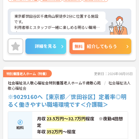
東京都世田谷区千歳烏山駅徒歩2分に位置する施設
です。
利用者様とスタッフが一緒に楽しめる明るい職場で
す。
賞与4.0ヶ月支給実績がございます。福利厚生・親睦
会・施設内外の研修等様々な取り組みをしており、
詳細を見る
無料
紹介してもらう
職員の育成に力を入れております。
定着率は非常に良く、勤続5年以上のスタッフが多
く在籍しています。
ご興味のある方は是非お気軽にお問い合わせくださ
い。
特別養護老人ホーム（特養）
更新日：2026年08月05日
社会福祉法人敬心福祉会特別養護老人ホーム千歳敬心苑
社会福祉法人
敬心福祉会
※9029160へ【東京都／世田谷区】定着率◎明
るく働きやすい職場環境です＜介護職＞
月収
23.5万円～32.7万円
程度 ※夜勤4回想
定
給料
年収
352万円
～程度