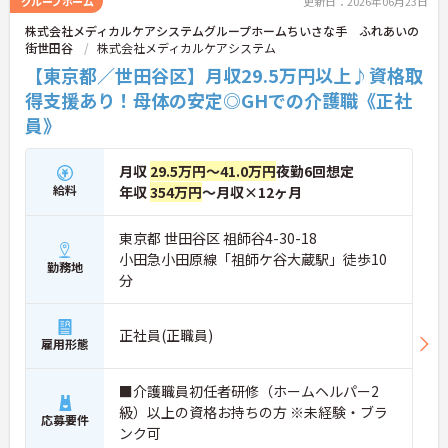
グループホーム
更新日：2026年06月23日
研修で丁寧に業務を教えるので、独り立ちまで安心
株式会社メディカルケアシステムグループホームちいさな手 ふれあいの
してステップアップできます。入社後のフォローア
街世田谷
株式会社メディカルケアシステム
ップ研修も定期的にあり、悩みや不安を解消しなが
ら成長できます。
【東京都／世田谷区】月収29.5万円以上♪資格取
＜働きながら資格取得＆収入アップを目指せる＞
得支援あり！母体の安定◎GHでの介護職《正社
「実務者研修」の費用は全額会社負担、「介護福祉
員》
士」の講習会実施など、資格取得へのバックアップ
が非常に充実しています。
月収
29.5万円～41.0万円
夜勤6回想定
給料
年収
354万円
～月収×12ヶ月
東京都 世田谷区 祖師谷4-30-18
小田急小田原線「祖師ケ谷大蔵駅」徒歩10
勤務地
分
正社員(正職員)
雇用形態
■介護職員初任者研修（ホームヘルパー2
級）以上の資格お持ちの方 ※未経験・ブラ
応募要件
ンク可