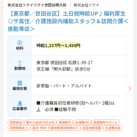
株式会社ツクイツクイ世田谷明大前
株式会社ツクイ
【東京都／世田谷区】土日祝時給UP♪福利厚生
◎サ高住／介護施設内補助スタッフ＆訪問介護＜
夜勤専従＞
時給
1,237円～1,430円
給料
東京都 世田谷区 松原1-39-17
勤務地
京王線「明大前駅」徒歩5分
非常勤・パート・アルバイト
雇用形態
■介護職員初任者研修(旧ヘルパー2級)以
応募要件
上 必須 ■経験不問
夜勤専従
駅から徒歩10分以内
車通勤可
未経験OK
資格取得サポート
研修制度あり
産休･育休･介護休暇取得実績あり
社会保険完備
交通費支給