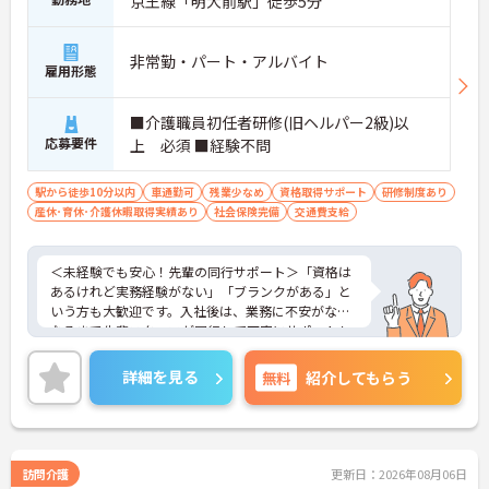
京王線「明大前駅」徒歩5分
非常勤・パート・アルバイト
雇用形態
■介護職員初任者研修(旧ヘルパー2級)以
応募要件
上 必須 ■経験不問
駅から徒歩10分以内
車通勤可
残業少なめ
資格取得サポート
研修制度あり
産休･育休･介護休暇取得実績あり
社会保険完備
交通費支給
＜未経験でも安心！先輩の同行サポート＞「資格は
あるけれど実務経験がない」「ブランクがある」と
いう方も大歓迎です。入社後は、業務に不安がなく
なるまで先輩スタッフが同行して丁寧にサポートし
ます。実際に未経験からスタートしたスタッフも多
く在籍しており、安心してチャレンジできる環境で
詳細を見る
無料
紹介してもらう
す。
＜移動時間も時給発生！充実の手当でしっかり稼げ
る＞訪問介護で気になる「移動時間」にもしっかり
時給（賃金）が支給されます。さらに、身体介護手
当（時給500円UP）や早朝夜間手当、ICT手当など、
訪問介護
更新日：2026年08月06日
各種手当が充実しています。