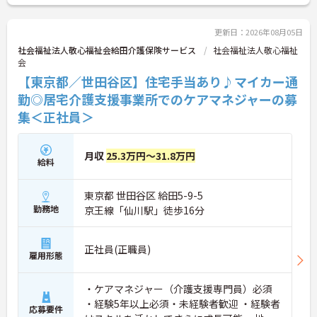
ご興味のある方は是非お気軽にお問い合わせくださ
い。
更新日：2026年08月05日
社会福祉法人敬心福祉会給田介護保険サービス
社会福祉法人敬心福祉
会
【東京都／世田谷区】住宅手当あり♪マイカー通
勤◎居宅介護支援事業所でのケアマネジャーの募
集＜正社員＞
月収
25.3万円～31.8万円
給料
東京都 世田谷区 給田5-9-5
勤務地
京王線「仙川駅」徒歩16分
正社員(正職員)
雇用形態
・ケアマネジャー（介護支援専門員）必須
・経験5年以上必須・未経験者歓迎 ・経験者
応募要件