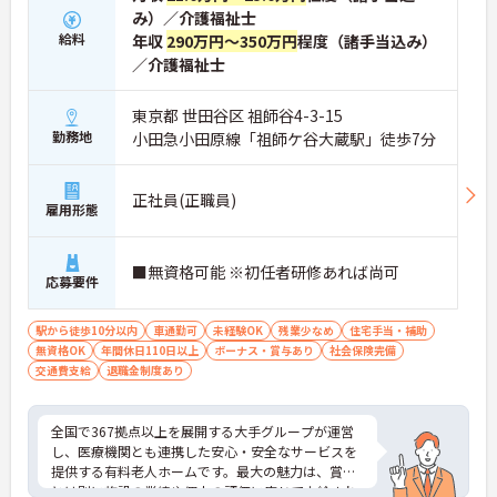
み）／介護福祉士
・日々の施設運営への貢献やチームワークが多角的
に評価されるため、目に見える形で還元されます。
給料
年収
290万円～350万円
程度（諸手当込み）
・努力がダイレクトに評価へつながる制度により、
／介護福祉士
仕事へのモチベーションを高めながら働けます。
東京都 世田谷区 祖師谷4-3-15
【チームでの情報共有が徹底されており、安心して
勤務地
小田急小田原線「祖師ケ谷大蔵駅」徒歩7分
業務に取り組める体制です】
・毎朝スタッフ全員でミーティングを行い、お客様
の体調や業務連絡を細やかに共有する仕組みがあり
ます。
正社員(正職員)
雇用形態
・多職種連携で職種を超えて相談しやすい雰囲気の
もと、困った時もすぐにお互いをフォローし合えま
す。
■無資格可能 ※初任者研修あれば尚可
応募要件
【残業が少なく独自の休暇制度も完備され、長期的
に安定して働ける環境です】
駅から徒歩10分以内
車通勤可
未経験OK
残業少なめ
住宅手当・補助
・残業は少なく、年間17日のリフレッシュ休暇も取
無資格OK
年間休日110日以上
ボーナス・賞与あり
社会保険完備
得できることで、心身の疲労をしっかり回復できま
交通費支給
退職金制度あり
す。
・定年65歳以降も再雇用制度で70歳まで勤務可能で
あり、退職金制度も備わって無理なく長く続けられ
全国で367拠点以上を展開する大手グループが運営
ます。
し、医療機関とも連携した安心・安全なサービスを
提供する有料老人ホームです。最大の魅力は、賞与
【一人ひとりの個性や希望を尊重し、自分らしくキ
とは別に施設の業績や個人の評価に応じて支給され