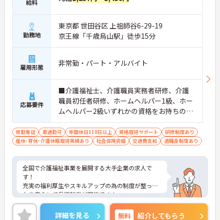
給料
東京都 世田谷区 上祖師谷6-29-19
勤務地
京王線「千歳烏山駅」徒歩15分
非常勤・パート・アルバイト
雇用形態
■介護福祉士、介護職員実務者研修、介護
職員初任者研修、ホームヘルパー1級、ホー
応募要件
ムヘルパー2級いずれかの資格をお持ちの方
※未経験相談可能
夜勤専従
車通勤可
年間休日110日以上
資格取得サポート
研修制度あり
産休･育休･介護休暇取得実績あり
社会保険完備
交通費支給
退職金制度あり
全国で介護福祉事業を展開する大手企業の求人で
す！
充実の福利厚生やスキルアップの為の制度が整って
おり安心して長期就業が可能です！
ご興味ある方には、面接のポイントなど、さらに詳
細をお話致しますのでお気軽にご相談ください。
詳細を見る
無料
紹介してもらう