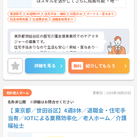
はスキルを活かしてさらに成長可能 ・地域
包括・居宅での経験があれば尚可
車通勤可
未経験OK
住宅手当・補助
日勤のみ
ボーナス・賞与あり
社会保険完備
交通費支給
退職金制度あり
東京都世田谷区の居宅介護支援事業所でのケアマネ
ジャーの募集です。
住宅手当ありなので生活も安心！昇給・賞与ありの
ため、あなたの頑張りがしっかり評価されます。
ご興味のある方は、面接のポイントをお伝えします
のでお気軽にお問い合せください。
詳細を見る
無料
紹介してもらう
有料老人ホーム
更新日：2026年08月03日
名称非公開 ※詳細はお問合せください
【 東京都／世田谷区】4週8休／退職金・住宅手
当有／IOTによる業務効率化／老人ホーム／介護
福祉士