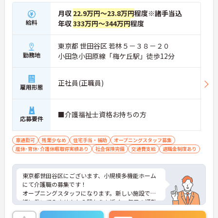
月収
22.9万円～23.8万円
程度※諸手当込
給料
年収
333万円～344万円
程度
東京都 世田谷区 若林５－３８－２０
勤務地
小田急小田原線「梅ケ丘駅」徒歩12分
正社員(正職員)
雇用形態
■介護福祉士資格お持ちの方
応募要件
車通勤可
残業少なめ
住宅手当・補助
オープニングスタッフ募集
産休･育休･介護休暇取得実績あり
社会保険完備
交通費支給
退職金制度あり
東京都世田谷区にございます、小規模多機能ホーム
にて介護職の募集です！
オープニングスタッフになります。新しい施設で一
緒に働いてみませんか？駅からも近く、毎日の通勤
も楽々です♪