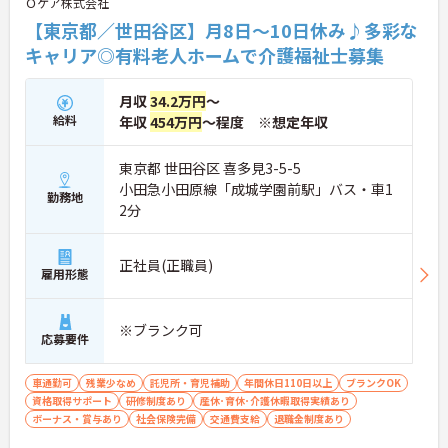
Ｏケア株式会社
も万全に整っています。生活基盤をしっかりと安定
させながら、介護福祉士として長期的なキャリアア
【東京都／世田谷区】月8日～10日休み♪多彩な
ップを描いていける環境です。
キャリア◎有料老人ホームで介護福祉士募集
★おすすめPOINT★
【最新のICT設備による業務効率化で心身の負担を軽
月収
34.2万円
～
減できます】
給料
年収
454万円
～程度 ※想定年収
・睡眠見守りセンサーや音声記録システムを導入し
スタッフの業務負荷を減らしています
・夜間の巡視負担や記録業務の時間が短縮され余裕
東京都 世田谷区 喜多見3-5-5
を持ったケアの実践が期待できます
小田急小田原線「成城学園前駅」バス・車1
勤務地
2分
【充実した社内研修や資格取得支援を活用して介護
福祉士からのキャリアアップを描けます】
・喀痰吸引などの医療的ケアやマネジメント研修を
正社員(正職員)
雇用形態
受講できる専門の教育体制が整っています
・日々の業務と両立しながらスキルを高められ将来
的な役割拡大やリーダー職への挑戦を目指せます
※ブランク可
応募要件
【残業の少なさと柔軟な支援制度で介護福祉士とし
て長く働き続けられます】
・残業は月平均10時間程度に抑えられておりワーク
車通勤可
残業少なめ
託児所・育児補助
年間休日110日以上
ブランクOK
ライフバランスを保ちながら勤務できます
資格取得サポート
研修制度あり
産休･育休･介護休暇取得実績あり
ボーナス・賞与あり
社会保険完備
交通費支給
退職金制度あり