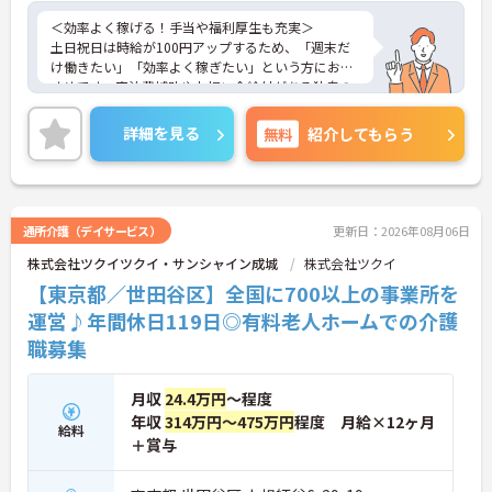
＜効率よく稼げる！手当や福利厚生も充実＞
土日祝日は時給が100円アップするため、「週末だ
け働きたい」「効率よく稼ぎたい」という方におす
すめです。宿泊費補助やお祝い金給付がある独自の
福利厚生や、子育て支援手当など、大手ならではの
手厚い待遇が働くあなたをしっかりサポートしま
詳細を見る
無料
紹介してもらう
す。
＜おしゃれも自由！自分らしく働ける職場＞
髪色や髪型の自由度はもちろん、ネイルやまつげエ
クステ、ヒゲもOK（社内規定あり）！個性を尊重す
る風通しの良い雰囲気があり、スタッフ同士も自然
通所介護（デイサービス）
更新日：2026年08月06日
体で働いています。Wワークや副業も可能ですの
株式会社ツクイツクイ・サンシャイン成城
株式会社ツクイ
で、自分のライフスタイルや「好き」を大切にしな
がら働きたい方にぴったりです。
【東京都／世田谷区】全国に700以上の事業所を
運営♪年間休日119日◎有料老人ホームでの介護
職募集
月収
24.4万円
～程度
年収
314万円～475万円
程度 月給×12ヶ月
給料
＋賞与