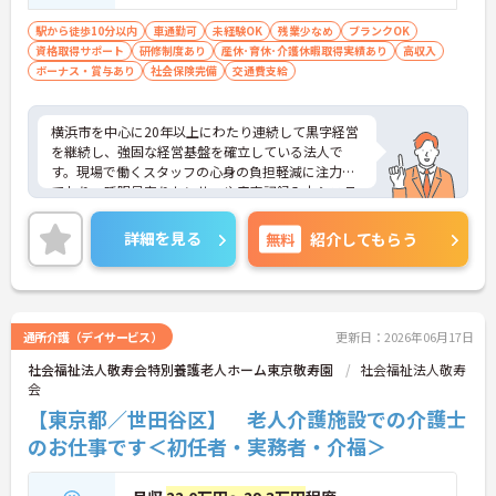
駅から徒歩10分以内
車通勤可
未経験OK
残業少なめ
ブランクOK
資格取得サポート
研修制度あり
産休･育休･介護休暇取得実績あり
高収入
ボーナス・賞与あり
社会保険完備
交通費支給
横浜市を中心に20年以上にわたり連続して黒字経営
を継続し、強固な経営基盤を確立している法人で
す。現場で働くスタッフの心身の負担軽減に注力し
ており、睡眠見守りセンサーや音声記録入力システ
ム、タブレットでの記録ソフトなど最新の介護DXを
積極的に導入しています。これにより夜間の見守り
詳細を見る
無料
紹介してもらう
や事務作業の負担を大幅に削減し、ご入居者様とじ
っくり向き合えるゆとりある労働環境を実現してい
ます。さらに、介護福祉士実務者研修を横浜にある
専門施設で自己負担なしで受講できる手厚い支援制
度や、独自のマネジメント研修など、働きながら着
通所介護（デイサービス）
更新日：2026年06月17日
実に専門性を高められる教育体制も万全に整ってい
社会福祉法人敬寿会特別養護老人ホーム東京敬寿園
社会福祉法人敬寿
ます。
会
★おすすめPOINT★
【最新のICT設備による業務効率化で心身の負担を軽
【東京都／世田谷区】 老人介護施設での介護士
減できます】
のお仕事です＜初任者・実務者・介福＞
・睡眠見守りセンサーや音声記録システムを導入し
スタッフの業務負荷を減らしています
・夜間の巡視負担や記録業務の時間が短縮され余裕