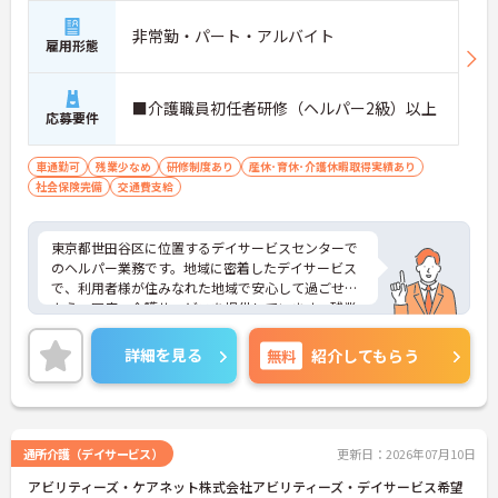
非常勤・パート・アルバイト
雇用形態
■介護職員初任者研修（ヘルパー2級）以上
応募要件
車通勤可
残業少なめ
研修制度あり
産休･育休･介護休暇取得実績あり
社会保険完備
交通費支給
東京都世田谷区に位置するデイサービスセンターで
のヘルパー業務です。地域に密着したデイサービス
で、利用者様が住みなれた地域で安心して過ごせる
よう、医療・介護サービスを提供しています。残業
はほぼなく、お休みも日曜日固定休みなのでライ
フ・ワーク・バランスを大切にしたい方にもおすす
詳細を見る
無料
紹介してもらう
めです。ご興味のある方はぜひお気軽にお問い合わ
せください。
通所介護（デイサービス）
更新日：2026年07月10日
アビリティーズ・ケアネット株式会社アビリティーズ・デイサービス希望