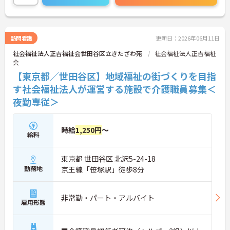
細をお話致しますのでお気軽にご相談ください。
訪問看護
更新日：2026年06月11日
社会福祉法人正吉福祉会世田谷区立きたざわ苑
社会福祉法人正吉福祉
会
【東京都／世田谷区】地域福祉の街づくりを目指
す社会福祉法人が運営する施設で介護職員募集＜
夜勤専従＞
時給
1,250円
～
給料
東京都 世田谷区 北沢5-24-18
勤務地
京王線「笹塚駅」徒歩8分
非常勤・パート・アルバイト
雇用形態