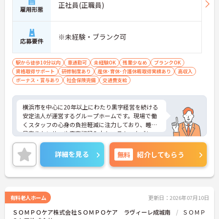
正社員(正職員)
雇用形態
※未経験・ブランク可
応募要件
駅から徒歩10分以内
車通勤可
未経験OK
残業少なめ
ブランクOK
資格取得サポート
研修制度あり
産休･育休･介護休暇取得実績あり
高収入
ボーナス・賞与あり
社会保険完備
交通費支給
横浜市を中心に20年以上にわたり黒字経営を続ける
安定法人が運営するグループホームです。現場で働
くスタッフの心身の負担軽減に注力しており、睡眠
見守りセンサーや音声記録入力システム、タブレッ
トでの記録ソフトなど最新の介護DXを積極的に導入
しています。これにより夜間の見守りや事務作業の
詳細を見る
無料
紹介してもらう
負担を大幅に削減し、ご入居者様とじっくり向き合
えるゆとりある労働環境を実現しています。介護福
祉士の方は月収31.8万円という高水準の給与体系が
整っていることに加え、残業が月平均10時間と少な
く、プライベートとの両立もしやすいです。さら
有料老人ホーム
更新日：2026年07月10日
に、独自のマネジメント研修や医療的ケアの研修な
ＳＯＭＰＯケア株式会社ＳＯＭＰＯケア ラヴィーレ成城南
ＳＯＭＰ
ど、働きながら着実に専門性を高められる教育体制