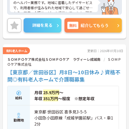
のヘルパー業務です。地域に密着したデイサービス
で、利用者様が住みなれた地域で安心して過ごせる
よう、医療・介護サービスを提供しています。残業
はほぼなく、お休みも日曜日固定休みなのでライ
フ・ワーク・バランスを大切にしたい方にもおすす
詳細を見る
無料
紹介してもらう
めです。ご興味のある方はぜひお気軽にお問い合わ
せください。
有料老人ホーム
更新日：2026年07月10日
ＳＯＭＰＯケア株式会社ＳＯＭＰＯケア ラヴィーレ成城南
ＳＯＭＰ
Ｏケア株式会社
【東京都／世田谷区】月8日～10日休み♪資格不
問◎有料老人ホームで介護職募集
月収
25.9万円
～
給料
年収
351万円
～程度 ※想定年収
東京都 世田谷区 喜多見3-5-5
小田急小田原線「成城学園前駅」バス・車1
勤務地
2分