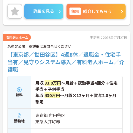
ャリアを描ける職場です】
る独自の特別報酬制度です。日々の頑張りやチーム
・時短勤務からフルタイム、さらには管理者へのス
への貢献が直接収入に反映される非常にやりがいの
詳細を見る
無料
テップアップまで、ライフステージに合わせた働き
紹介してもらう
ある環境が整っています。また、毎朝の情報共有ミ
方を選択できます。
ーティングを通じてスタッフ同士の連携が強化され
・清潔感があれば髪色やネイルなども自由となって
ており、平均勤続年数7.2年という高い定着率を実現
おり、自分らしいスタイルを大切にできる環境で
しています。資格取得支援制度を活用して勤務時間
す。
内に研修を受講できるなど教育体制も充実している
有料老人ホーム
更新日：2026年07月27日
ため、介護職からケアマネジャーや管理職への着実
名称非公開 ※詳細はお問合せください
なステップアップが期待できます。定年65歳・再雇
用70歳までの継続雇用制度も完備されており、髪色
【東京都／世田谷区】4週8休／退職金・住宅手
やネイルが原則自由といったご自身らしさを大切に
当有／見守りシステム導入／有料老人ホーム／介
できる環境のもとで末永くご活躍いただけます。
護職
★おすすめPOINT★
【特別報酬制度で、収入アップが期待できます】
月収
33.0万円
～月給＋夜勤手当4回分＋住宅
・施設の業績や個人の評価に応じて賞与とは別に支
手当＋子供手当
給される特別報酬制度があり、日々の頑張りが直接
収入として還元されます。
給料
年収
430万円
～月収×12ヶ月＋賞与2.8ヶ月
・業務への取り組みやチームへの貢献度が公正に評
想定
価される仕組みにより、高いモチベーションを維持
して働ける環境です。
東京都 世田谷区
勤務地
東急大井町線
【毎朝のミーティングで情報共有を徹底し、職種の
垣根を超えて協力し合える体制です 】
・スタッフ全員で毎朝お客様の体調や業務連絡を丁