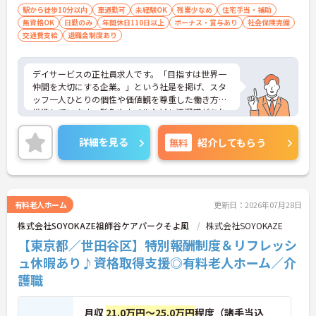
駅から徒歩10分以内
車通勤可
未経験OK
残業少なめ
住宅手当・補助
無資格OK
日勤のみ
年間休日110日以上
ボーナス・賞与あり
社会保険完備
交通費支給
退職金制度あり
デイサービスの正社員求人です。「目指すは世界一
仲間を大切にする企業。」という社是を掲げ、スタ
ッフ一人ひとりの個性や価値観を尊重した働き方を
推進しています。髪色やネイルなども清潔感があれ
ば原則自由となっており、自分らしいスタイルで無
理なく働くことが可能です。日々の頑張りやチーム
詳細を見る
無料
紹介してもらう
ワークは賞与とは別に支給される特別報酬としてし
っかり還元されるため、高いモチベーションを維持
しながら業務に取り組めます。残業は少なく、月9日
の公休に加えて年間17日のリフレッシュ休暇も用意
されており、プライベートの時間を大切にできる環
有料老人ホーム
更新日：2026年07月28日
境です。定年65歳以降も再雇用制度により70歳まで
株式会社SOYOKAZE祖師谷ケアパークそよ風
株式会社SOYOKAZE
勤務可能であり、退職金制度も完備されているな
ど、長期的に安定したキャリアを築いていける職場
【東京都／世田谷区】特別報酬制度＆リフレッシ
です。入社後はOJTによる丁寧なフォロー体制があ
ュ休暇あり♪資格取得支援◎有料老人ホーム／介
り、資格取得支援制度も活用しながら更なるスキル
護職
アップを目指せます。
★おすすめPOINT★
【賞与とは別に特別報酬が支給され、収入アップが
月収
21.0万円～25.0万円
程度（諸手当込
期待できます】