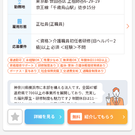
東京都 世田谷区 上祖師谷6-29-19
勤務地
京王線「千歳烏山駅」徒歩15分
正社員(正職員)
雇用形態
＜資格＞介護職員初任者研修(旧ヘルパー2
応募要件
級)以上 必須 ＜経験＞不問
車通勤可
未経験OK
残業少なめ
無資格OK
年間休日110日以上
資格取得サポート
研修制度あり
産休･育休･介護休暇取得実績あり
ボーナス・賞与あり
社会保険完備
交通費支給
退職金制度あり
神奈川県横浜市に本部を構える法人です。全国47都
道府県で700以上の事業所を展開しており、充実し
た福利厚生・研修制度も魅力です♪年間休日は110
日以上、リフレッシュ休暇が月1日あり、ワークラ
イフバランスを重視される方にもおすすめです。ご
興味のある方には、面接対策ポイントなど、さらに
詳細を見る
無料
紹介してもらう
詳細をお話しいたしますのでお気軽にご相談くださ
い！