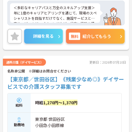
＜多彩なキャリアパスと万全のスキルアップ支援＞
年に1度のキャリアヒアリングを通じて、現場のスペ
シャリストを目指すだけでなく、施設サービスと在
宅サービスのジョブチェンジなど、幅広い経験を積
むことが可能です。
＜プライベートも充実させる嬉しい福利厚生＞仕事
詳細を見る
無料
紹介してもらう
の疲れを癒やすための制度も充実しています。各地
のレジャー施設や宿泊が最大80％オフになる優待制
度や、勤続5年ごとの「特別連続有給休暇（5日）」
など、リフレッシュできる機会がたくさん。年間公
休110日に加え、独自の休暇制度もしっかり整って
通所介護（デイサービス）
更新日：2026年07月10日
いるため、オンオフのメリハリをつけて働けます。
名称非公開 ※詳細はお問合せください
【東京都／世田谷区】《残業少なめ◎》デイサー
ビスでの介護スタッフ募集です
時給
1,270円～1,370円
給料
東京都 世田谷区
勤務地
小田急小田原線