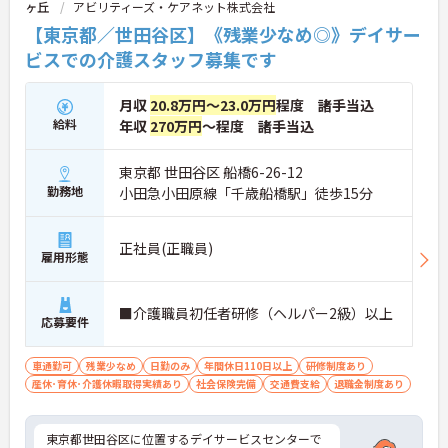
ヶ丘
アビリティーズ・ケアネット株式会社
【東京都／世田谷区】《残業少なめ◎》デイサー
ビスでの介護スタッフ募集です
月収
20.8万円～23.0万円
程度 諸手当込
給料
年収
270万円
～程度 諸手当込
東京都 世田谷区 船橋6-26-12
勤務地
小田急小田原線「千歳船橋駅」徒歩15分
正社員(正職員)
雇用形態
■介護職員初任者研修（ヘルパー2級）以上
応募要件
車通勤可
残業少なめ
日勤のみ
年間休日110日以上
研修制度あり
産休･育休･介護休暇取得実績あり
社会保険完備
交通費支給
退職金制度あり
東京都世田谷区に位置するデイサービスセンターで