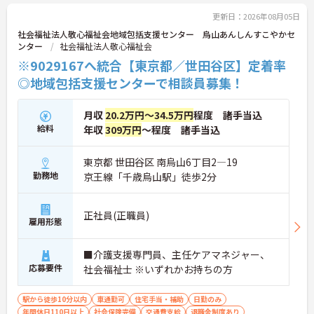
更新日：2026年08月05日
社会福祉法人敬心福祉会地域包括支援センター 烏山あんしんすこやかセ
ンター
社会福祉法人敬心福祉会
※9029167へ統合【東京都／世田谷区】定着率
◎地域包括支援センターで相談員募集！
月収
20.2万円～34.5万円
程度 諸手当込
給料
年収
309万円
～程度 諸手当込
東京都 世田谷区 南烏山6丁目2―19
勤務地
京王線「千歳烏山駅」徒歩2分
正社員(正職員)
雇用形態
■介護支援専門員、主任ケアマネジャー、
応募要件
社会福祉士 ※いずれかお持ちの方
駅から徒歩10分以内
車通勤可
住宅手当・補助
日勤のみ
年間休日110日以上
社会保険完備
交通費支給
退職金制度あり