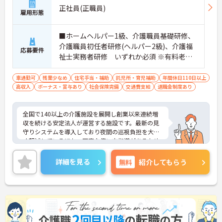
寧に共有することで、チーム全体でスムーズに連携
正社員(正職員)
雇用形態
できる仕組みが構築されています。
・困った時もすぐに相談してフォローし合える風通
しの良い職場となっており、平均勤続年数7.2年とい
■ホームヘルパー1級、介護職員基礎研修、
う高い定着率につながっています。
介護職員初任者研修(ヘルパー2級)、介護福
応募要件
祉士実務者研修 いずれか必須 ※有料老人
【医療機関と連携した安心の体制のもと、専門的な
ホーム経験者歓迎
ケアスキルを磨ける環境です】
車通勤可
残業少なめ
住宅手当・補助
託児所・育児補助
年間休日110日以上
・24時間体制で介護スタッフが常駐し、医療機関と
高収入
ボーナス・賞与あり
社会保険完備
交通費支給
退職金制度あり
も連携しているため、緊急時にも落ち着いて対応で
きる安心・安全なサービス提供を学べます。
・資格取得に向けた研修や講習は勤務時間内で受講
全国で140以上の介護施設を展開し創業以来連続増
できる場合が多く、プライベートの負担を抑えなが
収を続ける安定法人が運営する施設です。最新の見
ら着実に専門性を高められます。
守りシステムを導入しており夜間の巡視負担を大き
く軽減しているほか、丁寧な使い方指導があるため
【リフレッシュ休暇17日や自由な身だしなみ規定
安心して業務を始められます。月平均残業10時間程
で、自分らしく無理なく続けられます】
度、住宅手当や子供手当、1食300円の食事補助など
・年間107日の休日に加えて年間17日のリフレッシ
詳細を見る
無料
紹介してもらう
生活を支える福利厚生が大変充実しています。『ハ
ュ休暇が支給されるため、しっかりと休息を取りな
タラクエール2023』の認証も取得しており、資格取
がらオンオフのメリハリをつけて働けます。
得支援や職種別研修制度を通じて着実なキャリアア
・髪色やネイルなどが原則自由となっており、定年
ップを目指せます。有資格者の方がそのスキルを存
65歳・再雇用70歳までの継続雇用制度のもとで、ご
分に活かし、ご自身の生活も大切にしながら長期的
自身のスタイルを保ちながら末永く活躍できます。
に活躍できるおすすめの環境です。