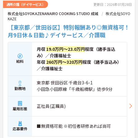
ステージが変化しても将来を見据えて安心して働き
通所介護（デイサービス）
更新日：2026年07月28日
続けられる環境が整っています。
株式会社SOYOKAZENANAIRO COOKING STUDIO 成城
株式会社SOYO
KAZE
★おすすめPOINT★
【ICT設備の導入で身体的な負担を軽減できる環境で
【東京都／世田谷区】特別報酬あり◎無資格可！
す】
月9日休＆日勤♪デイサービス／介護職
・見守りセンサーや服薬支援システムを活用し夜勤
帯の業務を設備でサポートしています ・仕組みで業
務をカバーすることでスタッフが心身にゆとりを持
月収
19.0万円～23.0万円
程度（諸手当込
ってケアに専念できます
み）／介護福祉士
給料
年収
260万円～320万円
程度（諸手当込み）
【明確なキャリアパスで多様な選択肢を広げていけ
／介護福祉士
ます】
・介護職から主任や施設長への昇格にくわえエリア
職や本部職への職種転換も可能です
東京都 世田谷区 千歳台3-6-1
・独自の研修制度で段階的にスキルを磨きながらご
勤務地
小田急小田原線「千歳船橋駅」徒歩9分
自身の目標に合わせたキャリアを描けます
【充実の手当と制度で腰を据えて長期的に活躍でき
正社員(正職員)
ます】
雇用形態
・住宅手当や子ども手当を支給し家庭を持った後も
安定した収入を確保できる体制です
・定年65歳と退職金制度を完備しており将来の安心
■無資格可能 ※初任者研修あれば尚可
応募要件
感を持って長く働き続けられます