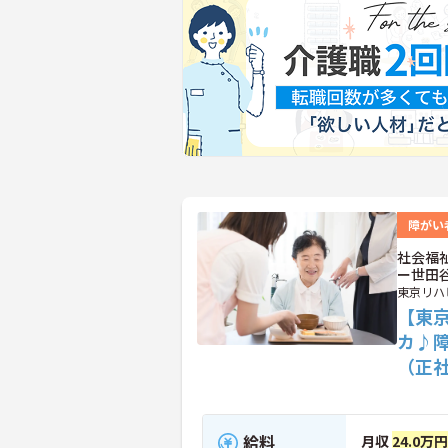
障がい
社会福
ー世田
東京リハ
【東
カ♪
（正
給料
月収
24.0万