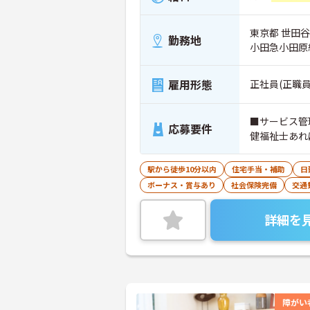
東京都 世田谷区
勤務地
小田急小田原
雇用形態
正社員(正職員
■サービス管
応募要件
健福祉士あれ
駅から徒歩10分以内
住宅手当・補助
日
ボーナス・賞与あり
社会保険完備
交通
詳細を
障がい