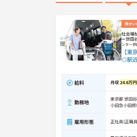
障がい
社会福
ー世田
ンター世
【東京
◎駅
給料
月収
24.6万
東京都 世田谷区
勤務地
小田急小田原
雇用形態
正社員(正職員