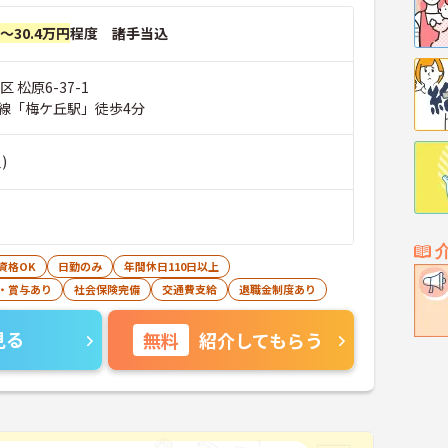
円～30.4万円
程度 諸手当込
 松原6-37-1
線「梅ケ丘駅」徒歩4分
)
資格OK
日勤のみ
年間休日110日以上
・賞与あり
社会保険完備
交通費支給
退職金制度あり
見る
無料
紹介してもらう