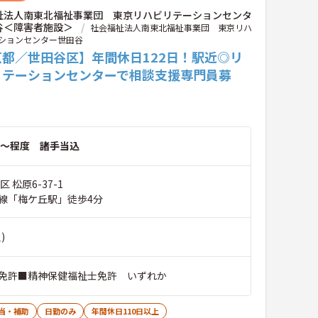
祉法人南東北福祉事業団 東京リハビリテーションセンタ
谷＜障害者施設＞
社会福祉法人南東北福祉事業団 東京リハ
ションセンター世田谷
京都／世田谷区】年間休日122日！駅近◎リ
リテーションセンターで相談支援専門員募
～程度 諸手当込
 松原6-37-1
線「梅ケ丘駅」徒歩4分
)
免許■精神保健福祉士免許 いずれか
当・補助
日勤のみ
年間休日110日以上