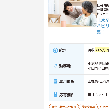
社会福
ー世田
ビリテー
【東
ハビ
集！
給料
月収
21.5万円
東京都 世田谷区
勤務地
小田急小田原
雇用形態
正社員(正職員
応募要件
■社会福祉士
駅から徒歩10分以内
残業少なめ
住宅手