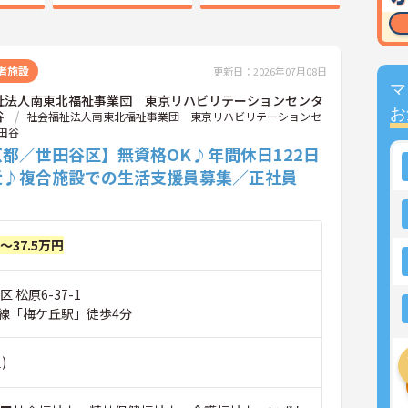
者施設
更新日：2026年07月08日
マ
祉法人南東北福祉事業団 東京リハビリテーションセンタ
お
谷
社会福祉法人南東北福祉事業団 東京リハビリテーションセ
田谷
都／世田谷区】無資格OK♪年間休日122日
近♪複合施設での生活支援員募集／正社員
円～37.5万円
 松原6-37-1
線「梅ケ丘駅」徒歩4分
)