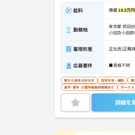
給料
月収
18.5万
東京都 世田谷区
勤務地
小田急小田原
雇用形態
正社員(正職員
応募要件
■資格不問
駅から徒歩10分以内
住宅手当・補助
無
産休･育休･介護休暇取得実績あり
ボーナス
詳細を