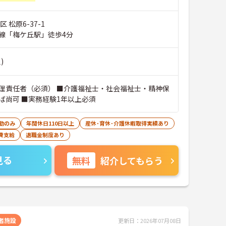
 松原6-37-1
線「梅ケ丘駅」徒歩4分
)
理責任者（必須） ■介護福祉士・社会福祉士・精神保
ば尚可 ■実務経験1年以上必須
勤のみ
年間休日110日以上
産休･育休･介護休暇取得実績あり
費支給
退職金制度あり
見る
無料
紹介してもらう
者施設
更新日：2026年07月08日