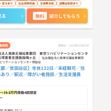
・賞与あり
社会保険完備
交通費支給
退職金制度あり
見る
無料
紹介してもらう
者施設
更新日：2026年07月07日
祉法人南東北福祉事業団 東京リハビリテーションセンタ
谷障害者支援施設梅ヶ丘
社会福祉法人南東北福祉事業団
ビリテーションセンター世田谷
京都／世田谷区】年休122日／未経験可／住
当あり／駅近／障がい者施設／生活支援員
円～39.8万円
夜勤4回想定
～
 松原6-37-1