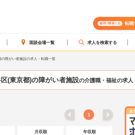
転職
無料!簡単1分
面談会場一覧
求人を検索する
都の障がい者施設の求人・転職一覧
区(東京都)の障がい者施設
の介護職・福祉の求人
1
月収順
年収順