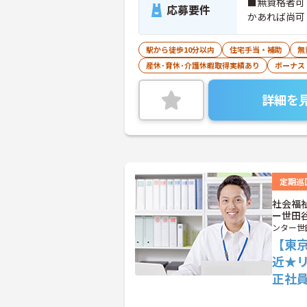
■無資格者可
応募要件
かあれば尚可
駅から徒歩10分以内
住宅手当・補助
無
産休･育休･介護休暇取得実績あり
ボーナス
詳細を
定期巡
社会福
ー世田
ンター世
【東
近★
正社