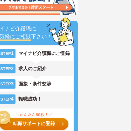
イナビ介護職に
気軽にご相談
下さい！
1
マイナビ介護職にご登録
STEP
2
求人のご紹介
STEP
3
面接・条件交渉
STEP
4
転職成功！
STEP
転職サポートに登録