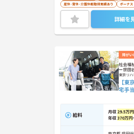
産休･育休･介護休暇取得実績あり
ボーナス
詳細を
障がい
社会福
ー世田
東京リハ
【東
宅手
月収
29.5万
給料
年収
370万円
東京都 世田谷区