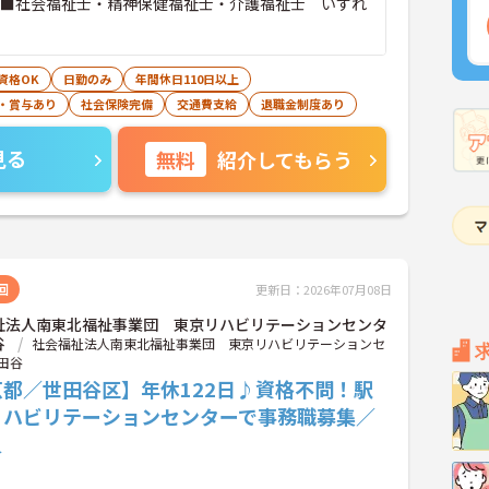
 ■社会福祉士・精神保健福祉士・介護福祉士 いずれ
資格OK
日勤のみ
年間休日110日以上
・賞与あり
社会保険完備
交通費支給
退職金制度あり
見る
無料
紹介してもらう
回
更新日：2026年07月08日
祉法人南東北福祉事業団 東京リハビリテーションセンタ
谷
社会福祉法人南東北福祉事業団 東京リハビリテーションセ
田谷
京都／世田谷区】年休122日♪資格不問！駅
リハビリテーションセンターで事務職募集／
員