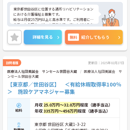
東京都世田谷区に位置する通所リハビリテーション
における介護福祉士募集です。
給与は月収25万円以上と高水準です。ご利用者に寄
り添った介護サービスの提供を行っていただける方
を募集しています。
ご興味のある方には、面接対策ポイントなど、さら
詳細を見る
無料
紹介してもらう
に詳細をお話しいたしますのでお気軽にご相談くだ
さい！
訪問看護
更新日：2025年02月27日
医療法人社団美誠会 サンセール世田谷大蔵
医療法人社団美誠会 サ
ンセール世田谷大蔵
【東京都／世田谷区】 ＜有給休暇取得率100％
＞ 施設ケアマネジャー募集
月収
25.0万円～32.0万円
程度（諸手当込）
給料
年収
335万円～456万円
程度（諸手当込）
東京都 世田谷区 大蔵1-3-22
勤務地