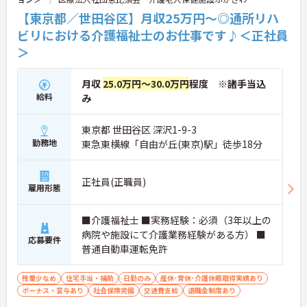
【東京都／世田谷区】月収25万円～◎通所リハ
ビリにおける介護福祉士のお仕事です♪＜正社員
＞
月収
25.0万円～30.0万円
程度 ※諸手当込
給料
み
東京都 世田谷区 深沢1-9-3
勤務地
東急東横線「自由が丘(東京)駅」徒歩18分
正社員(正職員)
雇用形態
■介護福祉士 ■実務経験：必須（3年以上の
病院や施設にて介護業務経験がある方） ■
応募要件
普通自動車運転免許
残業少なめ
住宅手当・補助
日勤のみ
産休･育休･介護休暇取得実績あり
ボーナス・賞与あり
社会保険完備
交通費支給
退職金制度あり