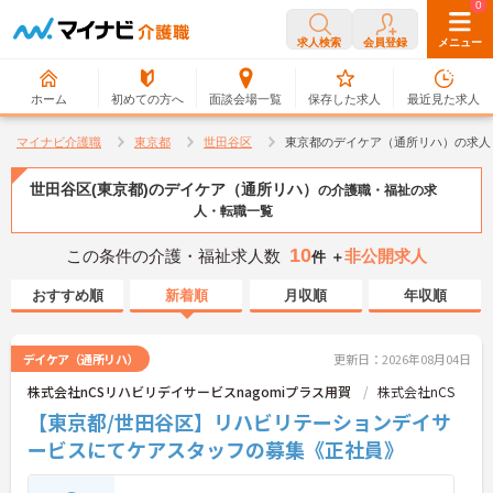
0
0
求人検索
会員登録
メニュー
ホーム
初めての方へ
面談会場一覧
保存した求人
最近見た求人
マイナビ介護職
東京都
世田谷区
東京都のデイケア（通所リハ）の求人
世田谷区(東京都)のデイケア（通所リハ）
の介護職・福祉の求
人・転職一覧
10
この条件の介護・福祉求人数
非公開求人
件 ＋
おすすめ順
新着順
月収順
年収順
デイケア（通所リハ）
更新日：2026年08月04日
株式会社nCSリハビリデイサービスnagomiプラス用賀
株式会社nCS
【東京都/世田谷区】リハビリテーションデイサ
ービスにてケアスタッフの募集《正社員》