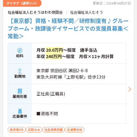
デイケア（通所リハ）
更新日：2026年04月07日
社会福祉法人むそうほわわ世田谷
社会福祉法人むそう
【東京都】資格・経験不問／研修制度有♪グルー
プホーム・放課後デイサービスでの支援員募集＜
常勤＞
月収
20.0万円
～程度 諸手当込
給料
年収
240万円
～程度 月収×12ヶ月計算
東京都 世田谷区 瀬田2-6-8
勤務地
東急大井町線「上野毛駅」徒歩13分
正社員(正職員)
雇用形態
■資格不問
応募要件
無資格OK
日勤のみ
社会保険完備
交通費支給