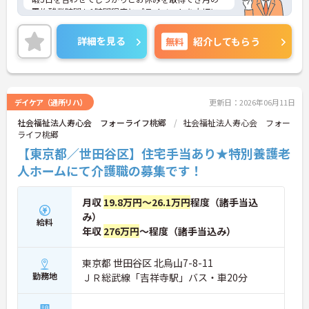
平均残業時間も1時間程度とプライベートを大切に
しながら働ける環境が整っています。また生活を支
える各種手当や賞与に加えワンコイン程度で利用で
詳細を見る
無料
紹介してもらう
きる職員食堂や借り上げ社宅制度など独自の福利厚
生が充実している点も大きな魅力です。新人から管
理職まで段階的な教育プランが整っており、手厚い
OJTや多様な専門研修を通して、スキルアップを目
指せる環境です。法人内で高齢領域や障害領域など
デイケア（通所リハ）
更新日：2026年06月11日
多彩な経験を積める制度があり数年でリーダーへ昇
社会福祉法人寿心会 フォーライフ桃郷
社会福祉法人寿心会 フォー
格した実績も公開されています。安定した経営基盤
ライフ桃郷
のもとで長期的なキャリア形成を目指す方に最適な
職場です。
【東京都／世田谷区】住宅手当あり★特別養護老
人ホームにて介護職の募集です！
★おすすめPOINT★
【プライベートも充実♪長く健康に働ける】
・年間最大120日以上＋リフレッシュ休暇5日のお休
月収
19.8万円～26.1万円
程度（諸手当込
みを取得できるためしっかりリフレッシュできます
み）
給料
年収
276万円
～程度（諸手当込み）
【経験を積むほどキャリアと収入が伸びる】
・賞与年2回や豊富な各種手当の支給で安定した収
入基盤を構築
東京都 世田谷区 北烏山7-8-11
・入職3年でのリーダー昇格など明確なキャリアパ
勤務地
ＪＲ総武線「吉祥寺駅」バス・車20分
ス実績を公開
・法人内で複数領域を経験できるため有資格者とし