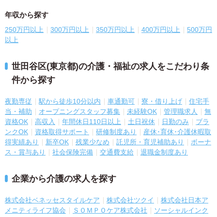
年収から探す
250万円以上
300万円以上
350万円以上
400万円以上
500万円
以上
世田谷区(東京都)の介護・福祉の求人をこだわり条
件から探す
夜勤専従
駅から徒歩10分以内
車通勤可
寮・借り上げ
住宅手
当・補助
オープニングスタッフ募集
未経験OK
管理職求人
無
資格OK
高収入
年間休日110日以上
土日祝休
日勤のみ
ブラ
ンクOK
資格取得サポート
研修制度あり
産休･育休･介護休暇取
得実績あり
新卒OK
残業少なめ
託児所・育児補助あり
ボーナ
ス・賞与あり
社会保険完備
交通費支給
退職金制度あり
企業から介護の求人を探す
株式会社ベネッセスタイルケア
株式会社ツクイ
株式会社日本ア
メニティライフ協会
ＳＯＭＰＯケア株式会社
ソーシャルインク