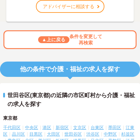
アドバイザーに相談する
条件を変更して
▲上に戻る
再検索
他の条件で介護・福祉の求人を探す
世田谷区(東京都)の近隣の市区町村から介護・福祉
の求人を探す
東京都
千代田区
中央区
港区
新宿区
文京区
台東区
墨田区
江東
区
品川区
目黒区
大田区
世田谷区
渋谷区
中野区
杉並区