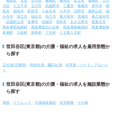
豊島区
北区
荒川区
板橋区
練馬区
足立区
葛飾区
江戸
川区
八王子市
立川市
武蔵野市
三鷹市
青梅市
府中市
昭
島市
調布市
町田市
小金井市
小平市
日野市
東村山市
国
分寺市
国立市
福生市
狛江市
東大和市
清瀬市
東久留米市
武蔵村山市
多摩市
稲城市
羽村市
あきる野市
西東京市
西多摩郡瑞穂町
西多摩郡日の出町
西多摩郡檜原村
西多摩郡奥
多摩町
大島町
新島村
三宅村
八丈島八丈町
世田谷区(東京都)の介護・福祉の求人を雇用形態か
ら探す
正社員(正職員)
契約社員・嘱託社員
非常勤・パート・アルバイ
ト
世田谷区(東京都)の介護・福祉の求人を施設業態か
ら探す
病院
クリニック
介護福祉施設
在宅医療
その他