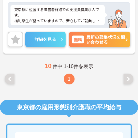
東京都に位置する障害者施設での支援員募集求人で
す。
福利厚生が整っていますので、安心してご就業して
いただけます。
障害の方の支援が初めての方でも大丈夫です♪
最新の募集状況を問
ご興味のある方には、面接対策ポイントなど、さら
詳細を見る
無料
い合わせる
に詳細をお話しいたしますので、お気軽にご相談く
ださい。
10
件中 1-10件を表示
1
東京都の雇用形態別介護職の平均給与