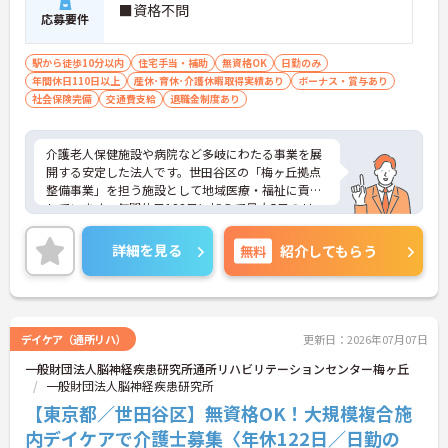
■資格不問
応募要件
駅から徒歩10分以内
住宅手当・補助
無資格OK
日勤のみ
年間休日110日以上
産休･育休･介護休暇取得実績あり
ボーナス・賞与あり
社会保険完備
交通費支給
退職金制度あり
介護老人保健施設や病院など多岐にわたる事業を展
開する安定した法人です。世田谷区の「梅ヶ丘拠点
整備事業」を担う施設として地域医療・福祉に貢献
しています。年間休日122日に加えて最大5日のリフ
レッシュ休暇があり、年間最大127日のお休みを取
得できます。残業も月平均1時間と少なく、仕事とプ
詳細を見る
無料
紹介してもらう
ライベートの両立が期待できます。住宅手当や扶養
手当、賞与年2回の支給実績など給与面のサポート
に加え、ワンコイン程度で利用できる職員食堂や売
店、施設内保育所など独自の福利厚生も充実してい
ます。最寄り駅から徒歩4分という通いやすさもあ
デイケア（通所リハ）
更新日：2026年07月07日
り、腰を据えて長期的に活躍できる環境が整ってい
一般財団法人脳神経疾患研究所通所リハビリテーションセンター梅ヶ丘
ます。
一般財団法人脳神経疾患研究所
★おすすめPOINT★
【東京都／世田谷区】無資格OK！大規模複合施
【年間最大127日のお休みで、無理のないペースで
内デイケアで介護士募集〈年休122日／日勤の
働けます】