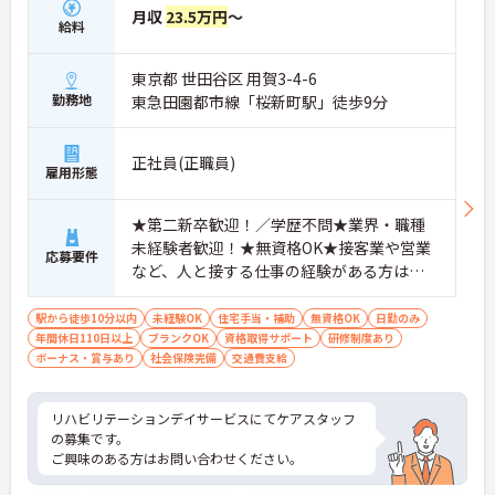
月収
23.5万円
～
給料
東京都 世田谷区 用賀3-4-6
勤務地
東急田園都市線「桜新町駅」徒歩9分
正社員(正職員)
雇用形態
★第二新卒歓迎！／学歴不問★業界・職種
未経験者歓迎！★無資格OK★接客業や営業
応募要件
など、人と接する仕事の経験がある方は大
歓迎★運転免許必須
駅から徒歩10分以内
未経験OK
住宅手当・補助
無資格OK
日勤のみ
年間休日110日以上
ブランクOK
資格取得サポート
研修制度あり
ボーナス・賞与あり
社会保険完備
交通費支給
リハビリテーションデイサービスにてケアスタッフ
の募集です。
ご興味のある方はお問い合わせください。