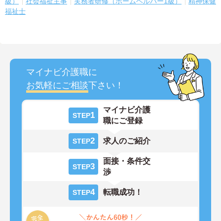
級）
社会福祉主事
実務者研修（ホームヘルパー1級）
精神保健
福祉士
マイナビ介護職に
お気軽にご相談
下さい！
マイナビ介護
1
STEP
職にご登録
2
求人のご紹介
STEP
面接・条件交
3
STEP
渉
4
転職成功！
STEP