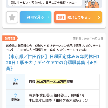
別にサービス内容を分け、日常生活の維持・向上に
向けてサポートしています。
年間休日が121日もあり、休暇制度も充実している
ので、プライベートを大切にしながらご勤務いただ
詳細を見る
無料
紹介してもらう
けます。また、研修が充実しており、基礎から学べ
る体制が整っています。
ご興味のある方には、面接対策ポイントなど、さら
に詳細をお話しいたしますのでお気軽にご相談くだ
さい！
訪問看護
更新日：2026年04月03日
医療法人社団輝生会 成城リハビリテーション病院【通所リハビリテーシ
ョン】
医療法人社団輝生会 成城リハビリテーション病院
【東京都／世田谷区】日曜固定休み＆年間休日1
20日！駅チカ♪デイケアでの介護職募集《正社
員》
月収
20.6万円～21.6万円
程度
給料
東京都 世田谷区 祖師谷三丁目8番7号
勤務地
小田急小田原線「祖師ケ谷大蔵駅」5分