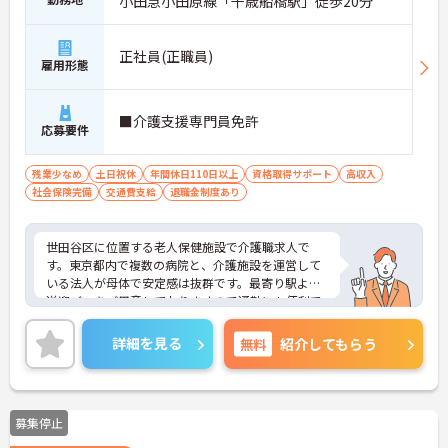
小田急小田原線「千歳船橋駅」徒歩20分
正社員(正職員)
雇用形態
■介護支援専門員免許
応募要件
残業少なめ
土日祝休
年間休日110日以上
資格取得サポート
高収入
社会保険完備
交通費支給
退職金制度あり
世田谷区に位置する老人保健施設で介護職求人で
す。東京都内で複数の病院と、介護施設を運営して
いる法人が母体で安定感は抜群です。最寄り駅より
送迎バスをご用意しておりますので通勤にも便利で
す。周辺は閑静な住宅街で、近くには砧公園があり
ますので、落ち着いた環境でご勤務いただけます。
詳細を見る
無料
紹介してもらう
有給は法人全体で取得をバックアップしてくれるの
で、みんな100%取得しています。残業はほとんど
ないのでご家庭やプライベートとの両立もばっちり
です！ご興味のある方は是非お気軽にお問い合わせ
募集停止
下さい。