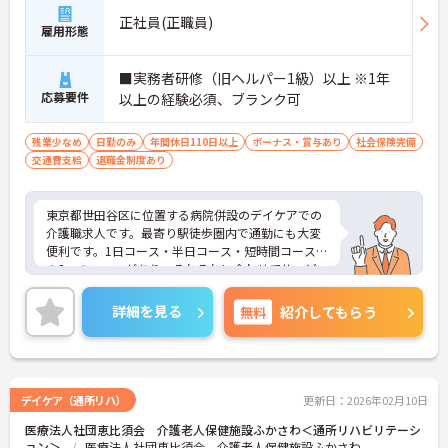
正社員(正職員)
雇用形態
■実務者研修（旧ヘルパー1級）以上 ※1年
応募要件
以上の経験必須、ブランク可
残業少なめ
日勤のみ
年間休日110日以上
ボーナス・賞与あり
社会保険完備
交通費支給
退職金制度あり
東京都世田谷区に位置する病院併設のデイケアでの
介護職求人です。最寄り駅徒歩圏内で通勤にも大変
便利です。1日コース・半日コース・短時間コースが
の3つのコースがあり、それぞれに合わせてサービ
スを提供しています。日勤帯、年間休日は120日あ
り、ワークライフバランスを重視される方にもおす
詳細を見る
無料
紹介してもらう
すめです。ご興味のある方には、面接対策ポイント
など、さらに詳細をお話しいたしますのでお気軽に
ご相談ください！
デイケア（通所リハ）
更新日：2026年02月10日
医療法人社団恵比須会 介護老人保健施設ふかさわ＜通所リハビリテーシ
ョン＞
医療法人社団恵比須会 介護老人保健施設ふかさわ