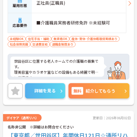
ての市場価値を高められます
正社員(正職員)
雇用形態
【新生活を応援する充実のサポート体制】
・住宅斡旋制度で転居を伴う就業をバックアップ
・お財布に優しいワンコイン程度の職員食堂を完備
■介護職員実務者研修免許 ※未経験可
応募要件
・最寄り駅から徒歩4分という好立地で毎日の通勤
も快適です
未経験OK
住宅手当・補助
無資格OK
産休･育休･介護休暇取得実績あり
社会保険完備
交通費支給
退職金制度あり
世田谷区に位置する老人ホームでの介護職の募集で
す。
理美容室やカラオケ室などの設備もある綺麗で明る
い施設です。
夜勤もありますが4週8休制とお休みもしっかりござ
います。
詳細を見る
無料
紹介してもらう
また、住宅手当がございますことも嬉しいポイント
ですね♪
ご興味のある方は面接対策ポイントなどお話いたし
ますのでお気軽にお問い合わせください。
デイケア（通所リハ）
更新日：2026年06月02日
名称非公開 ※詳細はお問合せください
【東京都／世田谷区】年間休日121日☆通所リハ