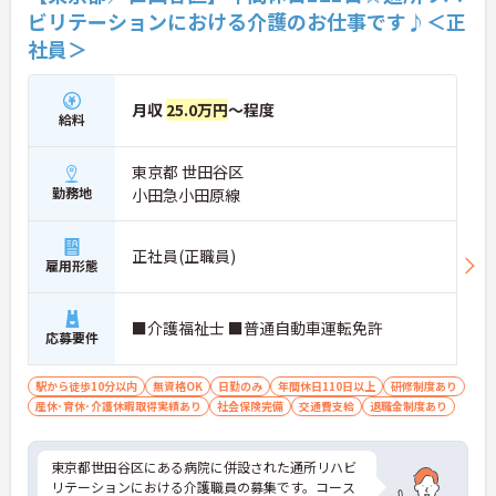
ビリテーションにおける介護のお仕事です♪＜正
社員＞
月収
25.0万円
～程度
給料
東京都 世田谷区
勤務地
小田急小田原線
正社員(正職員)
雇用形態
■介護福祉士 ■普通自動車運転免許
応募要件
駅から徒歩10分以内
無資格OK
日勤のみ
年間休日110日以上
研修制度あり
産休･育休･介護休暇取得実績あり
社会保険完備
交通費支給
退職金制度あり
東京都世田谷区にある病院に併設された通所リハビ
リテーションにおける介護職員の募集です。コース