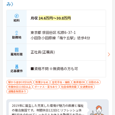
み〉
・公休122日に加えて最大5日のリフレッシュ休暇が
付与され、自由にお休みを活用できます。
・残業は月平均1時間と少なく、終業後の時間もし
っかり確保しながら働き続けられる環境です。
月収
24.6万円～30.8万円
給料
【各種手当や充実の福利厚生で、日々の生活をサポ
ートします】
東京都 世田谷区 松原6-37-1
・住宅手当や扶養手当の支給に加えて賞与年2回の
勤務地
小田急小田原線「梅ケ丘駅」徒歩4分
支給実績があり、安定した収入が得られます。
・メニュー豊富なワンコインの職員食堂や売店があ
り、お財布に優しく休憩時間を充実させることがで
正社員(正職員)
きます。
雇用形態
【地域に根ざした事業展開と万全の体制が整ってい
ます】
■資格不問 ※無資格の方も可
応募要件
・世田谷区の拠点整備事業を担う施設として平成31
年に開設され、綺麗な環境で業務に取り組めます。
・退職金制度や65歳までの再雇用制度が完備されて
駅から徒歩10分以内
残業少なめ
住宅手当・補助
無資格OK
日勤のみ
おり、将来を見据えて長く勤務することが期待でき
年間休日110日以上
ボーナス・賞与あり
社会保険完備
交通費支給
ます。
退職金制度あり
2019年に誕生した充実した環境が魅力の医療と福祉
の複合施設です。年間休日122日とリフレッシュ休
暇5日を合わせてしっかりとお休みを取得でき月の