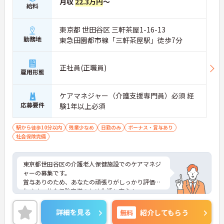
月収
22.3万円
～
給料
東京都 世田谷区 三軒茶屋1-16-13
勤務地
東急田園都市線「三軒茶屋駅」徒歩7分
正社員(正職員)
雇用形態
ケアマネジャー（介護支援専門員）必須 経
応募要件
験1年以上必須
駅から徒歩10分以内
残業少なめ
日勤のみ
ボーナス・賞与あり
社会保険完備
東京都世田谷区の介護老人保健施設でのケアマネジ
ャーの募集です。
賞与ありのため、あなたの頑張りがしっかり評価さ
れます。社会保険完備のため生活も安心！
ご興味のある方は、面接のポイントをお伝えします
のでお気軽にお問い合せください。
詳細を見る
無料
紹介してもらう