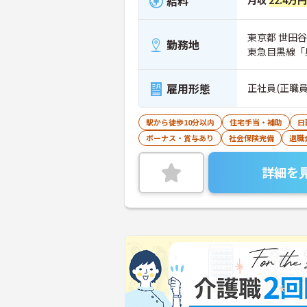
給料
月収
22.4万円
東京都 世田谷区
勤務地
東急目黒線「
雇用形態
正社員(正職員
駅から徒歩10分以内
住宅手当・補助
日
ボーナス・賞与あり
社会保険完備
退職
詳細を