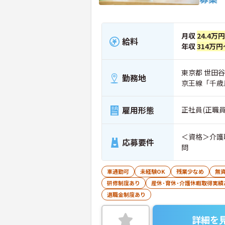
月収
24.4万円
給料
年収
314万円
東京都 世田谷区
勤務地
京王線「千歳
雇用形態
正社員(正職員
＜資格＞介護
応募要件
問
車通勤可
未経験OK
残業少なめ
無資
研修制度あり
産休･育休･介護休暇取得実績
退職金制度あり
詳細を