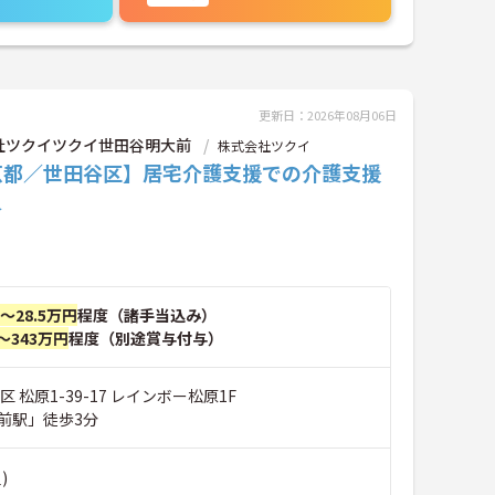
更新日：2026年08月06日
社ツクイツクイ世田谷明大前
株式会社ツクイ
京都／世田谷区】居宅介護支援での介護支援
員
円～28.5万円
程度（諸手当込み）
～343万円
程度（別途賞与付与）
 松原1-39-17 レインボー松原1F
前駅」徒歩3分
)