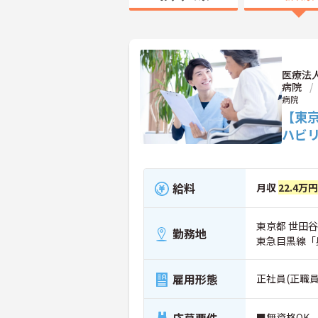
医療法
病院
病院
【東
ハビ
給料
月収
22.4万円
東京都 世田谷区
勤務地
東急目黒線「
雇用形態
正社員(正職員
■無資格OK