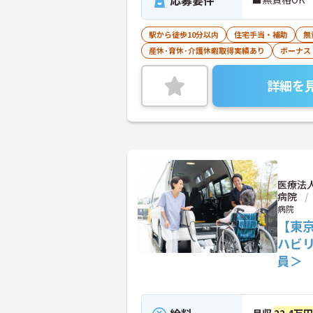
応募要件
駅から徒歩10分以内
住宅手当・補助
無
産休･育休･介護休暇取得実績あり
ボーナス
詳細を
医療法
病院
病院
【東
ハビ
員＞