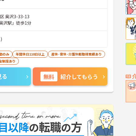
～
 奥沢3-33-13
奥沢駅」徒歩1分
)
勤のみ
年間休日110日以上
産休･育休･介護休暇取得実績あり
金制度あり
見る
無料
紹介してもらう