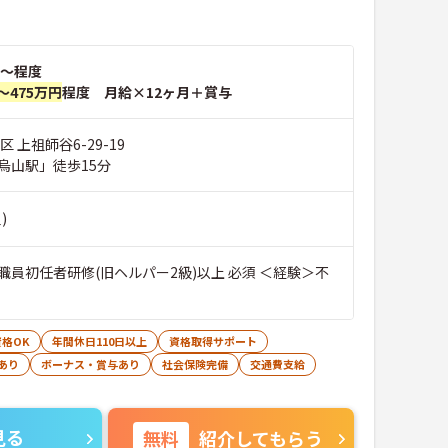
～程度
～475万円
程度 月給×12ヶ月＋賞与
 上祖師谷6-29-19
烏山駅」徒歩15分
)
職員初任者研修(旧ヘルパー2級)以上 必須 ＜経験＞不
格OK
年間休日110日以上
資格取得サポート
あり
ボーナス・賞与あり
社会保険完備
交通費支給
見る
無料
紹介してもらう