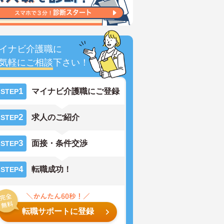
イナビ介護職に
気軽にご相談
下さい！
1
マイナビ介護職にご登録
STEP
2
求人のご紹介
STEP
3
面接・条件交渉
STEP
4
転職成功！
STEP
転職サポートに登録