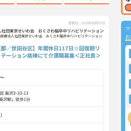
更新日：2026年08月07日
マ
人社団東京せいわ会 おくさわ脳卒中リハビリテーション
医療法人社団東京せいわ会 おくさわ脳卒中リハビリテーション
お
京都／世田谷区】年間休日117日☆回復期リ
リテーション病棟にて介護職募集＜正社員＞
～
 奥沢3-33-13
奥沢駅」徒歩1分
)