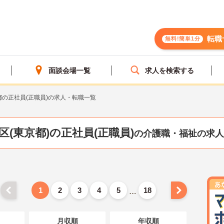
転職
無料!簡単1分
面談会場一覧
求人を検索する
都の正社員(正職員)の求人・転職一覧
区(東京都)の正社員(正職員)
の介護職・福祉の求人
1
2
3
4
5
18
…
月収順
年収順