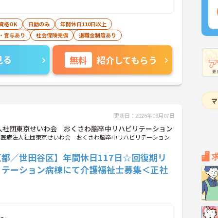
資格OK
日勤のみ
年間休日110日以上
・賞与あり
社会保険完備
退職金制度あり
見る
無料
紹介してもらう
更新日：2026年08月07日
人社団東京せいわ会 おくさわ脳卒中リハビリテーション
医療法人社団東京せいわ会 おくさわ脳卒中リハビリテーション
京都／世田谷区】年間休日117日☆回復期リ
リテーション病棟にて介護福祉士募集＜正社