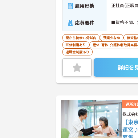
雇用形態
正社員(正職員
応募要件
■資格不問、
駅から徒歩10分以内
残業少なめ
無資格
研修制度あり
産休･育休･介護休暇取得実績
退職金制度あり
詳細を
通所介
株式会
【東
運営
募集