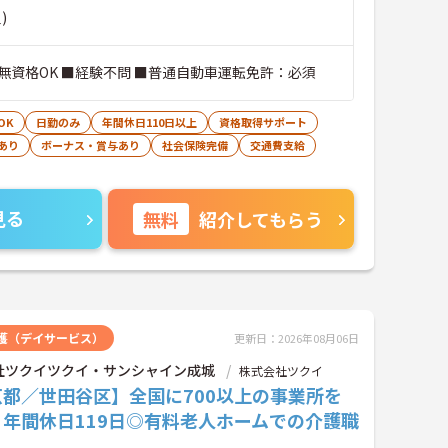
)
無資格OK ■経験不問 ■普通自動車運転免許：必須
OK
日勤のみ
年間休日110日以上
資格取得サポート
あり
ボーナス・賞与あり
社会保険完備
交通費支給
見る
無料
紹介してもらう
護（デイサービス）
更新日：2026年08月06日
社ツクイツクイ・サンシャイン成城
株式会社ツクイ
京都／世田谷区】全国に700以上の事業所を
♪年間休日119日◎有料老人ホームでの介護職