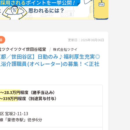
浴
更新日：2026年08月06日
社ツクイツクイ世田谷経堂
株式会社ツクイ
京都／世田谷区】日勤のみ♪福利厚生充実◎
入浴介護職員(オペレーター)の募集！＜正社
円～28.3万円
程度（諸手当込み）
～339万円
程度（別途賞与付与）
 宮坂2-11-13
線「豪徳寺駅」徒歩6分