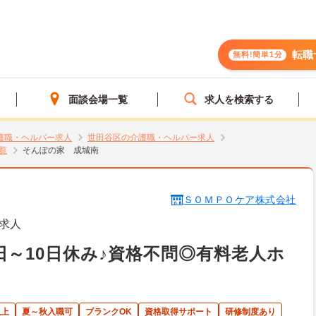
転職
無料!簡単1分
面談会場一覧
求人を検索する
護職・ヘルパー求人
世田谷区の介護職・ヘルパー求人
覧
そんぽの家 成城南
ＳＯＭＰＯケア株式会社
求人
日～10日休み♪資格不問◎有料老人ホ
以上
夏～秋入職可
ブランクOK
資格取得サポート
研修制度あり