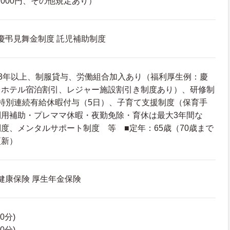
,000円、その他規定あり）
 慶弔見舞金制度 託児補助制度
3年以上、制服貸与、労働組合加入あり（福利厚生例：慶
トホテル宿泊割引、レジャー施設割引き制度あり）、研修制
特別連続有給休暇付与（5日）、子育て支援制度（保育手
利用補助・プレママ休暇・夜勤免除・育休は最大3年間な
度、メンタルサポート制度 等 ■定年：65歳（70歳まで
更新）
 健康保険 厚生年金保険
60分)
60分)