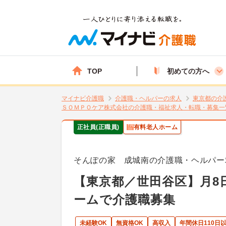
TOP
初めての方へ
マイナビ介護職
介護職・ヘルパーの求人
東京都の介
ＳＯＭＰＯケア株式会社の介護職・福祉求人・転職・募集一
正社員(正職員)
有料老人ホーム
そんぽの家 成城南の介護職・ヘルパー
【東京都／世田谷区】月8
ームで介護職募集
未経験OK
無資格OK
高収入
年間休日110日