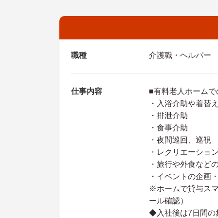
職種
介護職・ヘルパー
仕事内容
■有料老人ホームで
・入浴介助や着替
・排泄介助
・食事介助
・夜間巡回、巡視
・レクリエーショ
・旅行や外食など
・イベントの企画
※ホームで貸与ス
ール確認）
◆入社後は7日間の