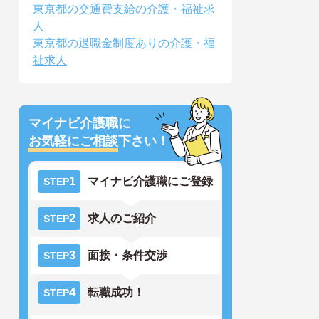
東京都の交通費支給の介護・福祉求
人
東京都の退職金制度ありの介護・福
祉求人
マイナビ介護職に
お気軽にご相談
下さい！
1
マイナビ介護職にご登録
STEP
2
求人のご紹介
STEP
3
面接・条件交渉
STEP
4
転職成功！
STEP