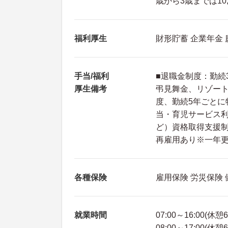
歳から3歳までは10
福利厚生
財形貯蓄 企業年金
手当/福利
■退職金制度：勤続
厚生備考
弔見舞金、リゾー
度、勤続5年ごとに
当・育児サービス
ど）資格取得支援制
再雇用あり※一年
各種保険
雇用保険 労災保険
就業時間
07:00～16:00(休憩
08:00～17:00(休憩