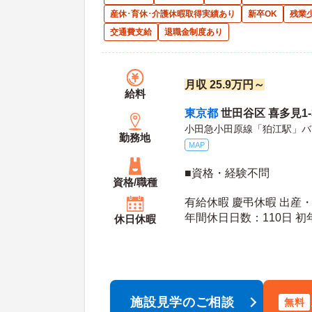
産休･育休･介護休暇取得実績あり
新卒OK
残業
交通費支給
退職金制度あり
月収 25.9万円～
給料
東京都
世田谷区 喜多見1-3
小田急小田原線「狛江駅」バ
勤務地
MAP
■資格・経験不問
資格/職種
有給休暇 慶弔休暇 出産
年間休
休日休暇
施設見学のご相談
無料