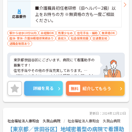
■介護職員初任者研修（旧ヘルパー2級）以
上をお持ちの方 ※無資格の方も一度ご相談
応募要件
ください。
駅から徒歩10分以内
未経験OK
残業少なめ
住宅手当・補助
無資格OK
産休･育休･介護休暇取得実績あり
高収入
社会保険完備
交通費支給
退職金制度あり
東京都世田谷区にございます、病院にて看護助手の
募集です！
住宅手当やその他の手当充実しております。
ご興味のある方は、マイナビ介護職までお問い合わ
せください。
詳細を見る
無料
紹介してもらう
更新日：2024年12月13日
社会福祉法人康和会 久我山病院
社会福祉法人康和会 久我山病院
【東京都／世田谷区】地域密着型の病院で看護助