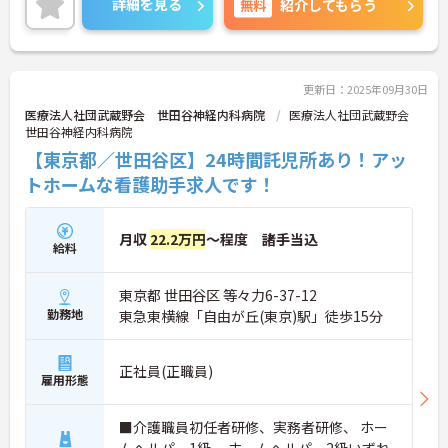
詳細を見る
無料
紹介してもらう
ご興味持たれた方は面接ポイントや求人の詳細など
お話いたしますのでお気軽にお問い合わせくださ
い。
更新日：2025年09月30日
医療法人社団武蔵野会 世田谷神経内科病院
医療法人社団武蔵野会
世田谷神経内科病院
【東京都／世田谷区】24時間託児所あり！アッ
トホームな看護助手求人です！
月収
22.2万円
～程度 諸手当込
給料
東京都 世田谷区 等々力6-37-12
勤務地
東急東横線「自由が丘(東京)駅」徒歩15分
正社員(正職員)
雇用形態
■介護職員初任者研修、実務者研修、 ホー
ムヘルパー1級、 ホームヘルパー2級いずれ