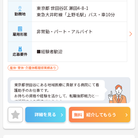
東京都 世田谷区 瀬田4-8-1
勤務地
東急大井町線「上野毛駅」バス・車10分
非常勤・パート・アルバイト
雇用形態
■経験者歓迎
応募要件
産休･育休･介護休暇取得実績あり
東京都世田谷にある地域医療に貢献する病院にて看
護助手のお仕事です。
お持ちの資格や経験を活かして、転職後即戦力とし
て活躍できる環境があります。
ご興味ある方には、面接対策ポイントなど、さらに
詳細をお話しいたしますのでお気軽にご相談くださ
詳細を見る
無料
紹介してもらう
い。