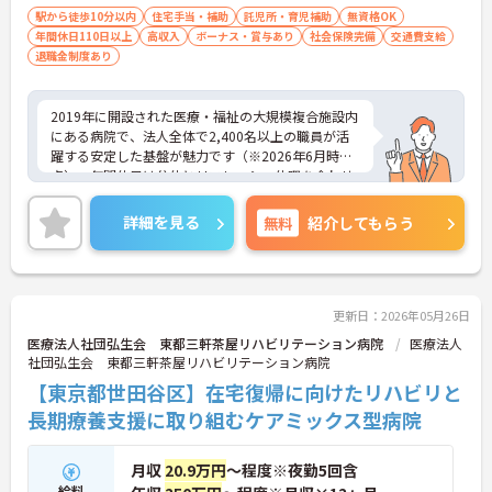
駅から徒歩10分以内
住宅手当・補助
託児所・育児補助
無資格OK
年間休日110日以上
高収入
ボーナス・賞与あり
社会保険完備
交通費支給
退職金制度あり
2019年に開設された医療・福祉の大規模複合施設内
にある病院で、法人全体で2,400名以上の職員が活
躍する安定した基盤が魅力です（※2026年6月時
点）。年間休日は公休とリフレッシュ休暇を合わせ
て127日と非常に多く、月平均の残業時間も1時間程
度と少ないため、仕事とプライベートをしっかりと
詳細を見る
無料
紹介してもらう
両立させながら無理のないペースで勤務できます。
給与面では各種手当に加えて賞与の支給実績があ
り、住宅手当や扶養手当のサポートも受けられま
す。ワンコイン程度で利用できるメニュー豊富な職
員食堂や売店も備わっており、日々の業務だけでな
更新日：2026年05月26日
く生活面から職員を支える設備が充実している点も
医療法人社団弘生会 東都三軒茶屋リハビリテーション病院
医療法人
大きな強みです。
社団弘生会 東都三軒茶屋リハビリテーション病院
【東京都世田谷区】在宅復帰に向けたリハビリと
★おすすめPOINT★
【年間休日122日で無理のないペースで働けます】
長期療養支援に取り組むケアミックス型病院
・公休122日に加えてリフレッシュ休暇が5日付与さ
れ、しっかりと体を休めることができます
月収
20.9万円
～程度※夜勤5回含
・月平均の時間外労働が1時間程度と少なく、退勤
給料
後のプライベートな時間も大切にできる環境です