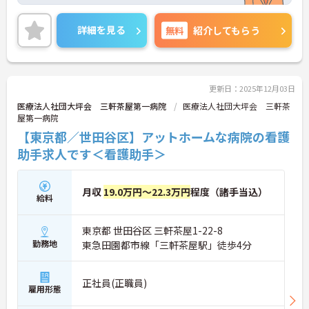
です。内科、整形外科を中心に医療を提供していま
す。介護系の資格や経験が無い方もチャレンジいた
だけます。ご興味のある方には、面接対策ポイント
詳細を見る
無料
紹介してもらう
など、さらに詳細をお話しいたしますのでお気軽に
ご相談ください！
更新日：2025年12月03日
医療法人社団大坪会 三軒茶屋第一病院
医療法人社団大坪会 三軒茶
屋第一病院
【東京都／世田谷区】アットホームな病院の看護
助手求人です＜看護助手＞
月収
19.0万円～22.3万円
程度（諸手当込）
給料
東京都 世田谷区 三軒茶屋1-22-8
勤務地
東急田園都市線「三軒茶屋駅」徒歩4分
正社員(正職員)
雇用形態