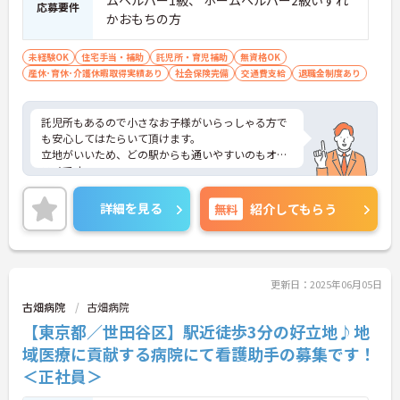
応募要件
かおもちの方
未経験OK
住宅手当・補助
託児所・育児補助
無資格OK
産休･育休･介護休暇取得実績あり
社会保険完備
交通費支給
退職金制度あり
託児所もあるので小さなお子様がいらっしゃる方で
も安心してはたらいて頂けます。
立地がいいため、どの駅からも通いやすいのもオス
スメです。
ご興味のある方には、面接対策ポイントなど、さら
に詳細をお話しいたしますので、お気軽にご相談く
詳細を見る
無料
紹介してもらう
ださい。
更新日：2025年06月05日
古畑病院
古畑病院
【東京都／世田谷区】駅近徒歩3分の好立地♪地
域医療に貢献する病院にて看護助手の募集です！
＜正社員＞