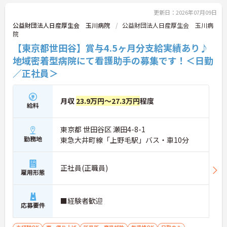
ご興味ある方には、面接対策ポイントなど、さらに
更新日：2026年07月09日
詳細をお話しいたしますのでお気軽にご相談くださ
公益財団法人日産厚生会 玉川病院
公益財団法人日産厚生会 玉川病
い！
院
【東京都世田谷】賞与4.5ヶ月分支給実績あり♪
地域密着型病院にて看護助手の募集です！＜日勤
／正社員＞
月収
23.9万円～27.3万円
程度
給料
東京都 世田谷区 瀬田4-8-1
勤務地
東急大井町線「上野毛駅」バス・車10分
正社員(正職員)
雇用形態
■経験者歓迎
応募要件