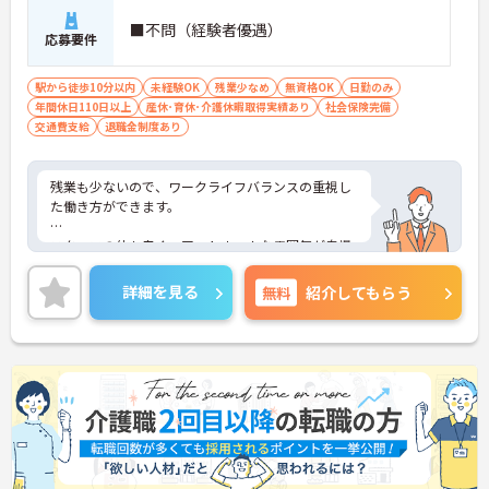
■不問（経験者優遇）
応募要件
駅から徒歩10分以内
未経験OK
残業少なめ
無資格OK
日勤のみ
年間休日110日以上
産休･育休･介護休暇取得実績あり
社会保険完備
交通費支給
退職金制度あり
残業も少ないので、ワークライフバランスの重視し
た働き方ができます。
スタッフの仲も良く、アットホームな雰囲気が自慢
です。
詳細を見る
無料
紹介してもらう
ご興味ある方には、面接対策ポイントなど、詳細を
お話しいたしますのでお気軽にご相談ください。