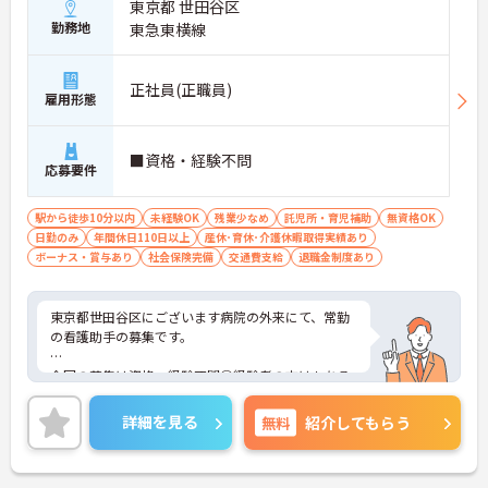
東京都 世田谷区
勤務地
東急東横線
正社員(正職員)
雇用形態
■資格・経験不問
応募要件
駅から徒歩10分以内
未経験OK
残業少なめ
託児所・育児補助
無資格OK
日勤のみ
年間休日110日以上
産休･育休･介護休暇取得実績あり
ボーナス・賞与あり
社会保険完備
交通費支給
退職金制度あり
東京都世田谷区にございます病院の外来にて、常勤
の看護助手の募集です。
今回の募集は資格・経験不問◎経験者の方はもちろ
ん、これから頑張りたい、チャレンジしたいという
方にもオススメの求人！
詳細を見る
無料
紹介してもらう
季節ごとの休暇がしっかり取得でき、プライベート
の予定が立てやすいですよ◎