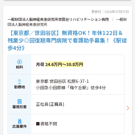
更新日：2026年07月07日
一般財団法人脳神経疾患研究所世田谷リハビリテーション病院
一般財
団法人脳神経疾患研究所
【東京都／世田谷区】無資格OK！年休122日＆
残業少◎回復期専門病院で看護助手募集！《駅徒
歩4分》
月収
24.6万円～30.8万円
給料
東京都 世田谷区 松原6-37-1
勤務地
小田急小田原線「梅ケ丘駅」徒歩4分
正社員(正職員)
雇用形態
■資格不問
応募要件