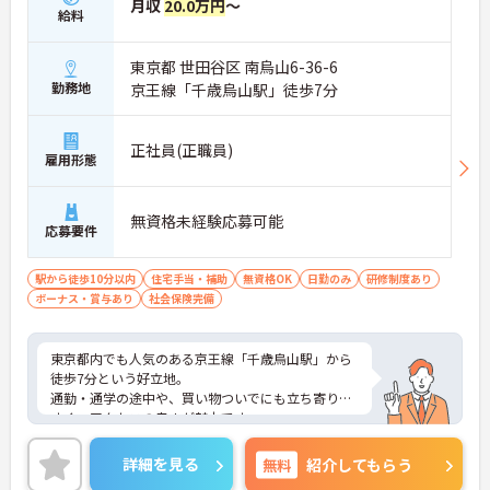
月収
20.0万円
～
給料
東京都 世田谷区 南烏山6-36-6
勤務地
京王線「千歳烏山駅」徒歩7分
正社員(正職員)
雇用形態
無資格未経験応募可能
応募要件
駅から徒歩10分以内
住宅手当・補助
無資格OK
日勤のみ
研修制度あり
ボーナス・賞与あり
社会保険完備
東京都内でも人気のある京王線「千歳烏山駅」から
徒歩7分という好立地。
通勤・通学の途中や、買い物ついでにも立ち寄りや
すく、アクセスの良さが魅力です。
高齢の方や足腰に不安のある方でも、無理なく通院
できる距離。
詳細を見る
無料
紹介してもらう