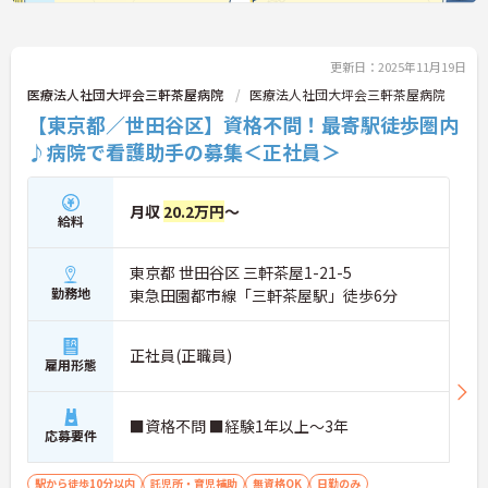
更新日：2025年11月19日
医療法人社団大坪会三軒茶屋病院
医療法人社団大坪会三軒茶屋病院
【東京都／世田谷区】資格不問！最寄駅徒歩圏内
♪病院で看護助手の募集＜正社員＞
月収
20.2万円
～
給料
東京都 世田谷区 三軒茶屋1-21-5
勤務地
東急田園都市線「三軒茶屋駅」徒歩6分
正社員(正職員)
雇用形態
■資格不問 ■経験1年以上～3年
応募要件
駅から徒歩10分以内
託児所・育児補助
無資格OK
日勤のみ