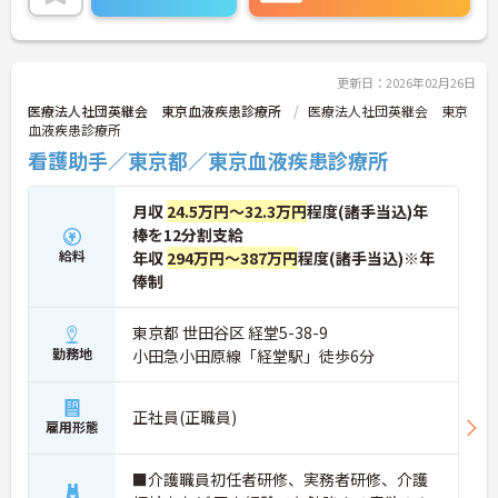
ストレスが少ないのも嬉しいポイントです◎
ご興味のある方には、面接対策ポイントなど、さら
に詳細をお話しいたしますのでお気軽にご相談くだ
さい！
更新日：2026年02月26日
医療法人社団英継会 東京血液疾患診療所
医療法人社団英継会 東京
血液疾患診療所
看護助手／東京都／東京血液疾患診療所
月収
24.5万円～32.3万円
程度(諸手当込)年
棒を12分割支給
給料
年収
294万円～387万円
程度(諸手当込)※年
俸制
東京都 世田谷区 経堂5-38-9
勤務地
小田急小田原線「経堂駅」徒歩6分
正社員(正職員)
雇用形態
■介護職員初任者研修、実務者研修、介護