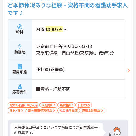
ど季節休暇あり◎経験・資格不問の看護助手求人
です♪
月収
19.0万円
～
給料
東京都 世田谷区 奥沢3-33-13
勤務地
東急東横線「自由が丘(東京)駅」徒歩9分
正社員(正職員)
雇用形態
■資格・経験不問
応募要件
駅から徒歩10分以内
未経験OK
無資格OK
日勤のみ
産休･育休･介護休暇取得実績あり
社会保険完備
退職金制度あり
東京都世田谷区にございます病院にて常勤看護助手
の募集です。