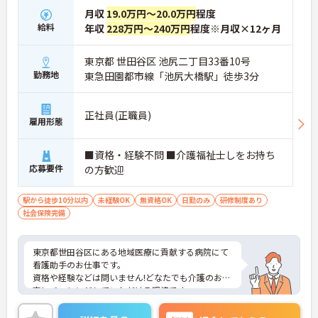
月収
19.0万円～20.0万円
程度
給料
年収
228万円～240万円
程度※月収×12ヶ月
東京都 世田谷区 池尻二丁目33番10号
勤務地
東急田園都市線「池尻大橋駅」徒歩3分
正社員(正職員)
雇用形態
■資格・経験不問 ■介護福祉士しをお持ち
応募要件
の方歓迎
駅から徒歩10分以内
未経験OK
無資格OK
日勤のみ
研修制度あり
社会保険完備
東京都世田谷区にある地域医療に貢献する病院にて
看護助手のお仕事です。
資格や経験などは問いません!どなたでも介護のお仕
事にチャレンジしていただける環境です。
ご興味ある方には、面接対策ポイントなど、さらに
詳細をお話しいたしますのでお気軽にご相談くださ