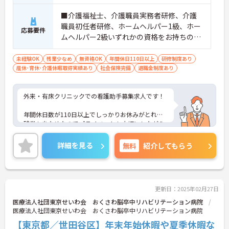
■介護福祉士、介護職員実務者研修、介護
職員初任者研修、ホームヘルパー1級、ホー
応募要件
ムヘルパー2級いずれかの資格をお持ちの方
■介護実務経験3年以上
未経験OK
残業少なめ
無資格OK
年間休日110日以上
研修制度あり
産休･育休･介護休暇取得実績あり
社会保険完備
退職金制度あり
外来・有床クリニックでの看護助手募集求人です！
年間休日数が110日以上でしっかりお休みがとれ、
残業も少なめなのでプライベートも大切にしながら
働けます！
詳細を見る
無料
紹介してもらう
ご興味ある方には、面接のポイントなど、さらに詳
細をお話致しますのでお気軽にご相談ください。
更新日：2025年02月27日
医療法人社団東京せいわ会 おくさわ脳卒中リハビリテーション病院
医療法人社団東京せいわ会 おくさわ脳卒中リハビリテーション病院
【東京都／世田谷区】年末年始休暇や夏季休暇な