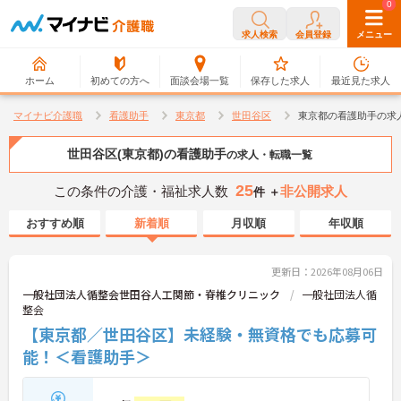
0
0
求人検索
会員登録
メニュー
ホーム
初めての方へ
面談会場一覧
保存した求人
最近見た求人
マイナビ介護職
看護助手
東京都
世田谷区
東京都の看護助手の求
世田谷区(東京都)の看護助手
の求人・転職一覧
25
この条件の介護・福祉求人数
非公開求人
件 ＋
おすすめ順
新着順
月収順
年収順
更新日：2026年08月06日
一般社団法人循整会世田谷人工関節・脊椎クリニック
一般社団法人循
整会
【東京都／世田谷区】未経験・無資格でも応募可
能！＜看護助手＞