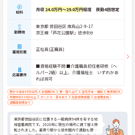
月収
24.0万円～29.0万円
程度 夜勤4回想定
給料
東京都 世田谷区 南烏山2-9-17
勤務地
京王線「芦花公園駅」徒歩8分
正社員(正職員)
雇用形態
■資格経験不問 ■介護職員初任者研修（ヘ
ルパー2級）以上、介護福祉士 いずれかあ
応募要件
れば尚可
駅から徒歩10分以内
未経験OK
寮・借り上げ
住宅手当・補助
無資格OK
年間休日110日以上
ボーナス・賞与あり
社会保険完備
交通費支給
退職金制度あり
東京都世田谷区に位置する一般病床94床を有する地
域密着病院です。2020年に現在の場所に建て替え移
転されました。最寄り駅から徒歩圏内で通勤も便利