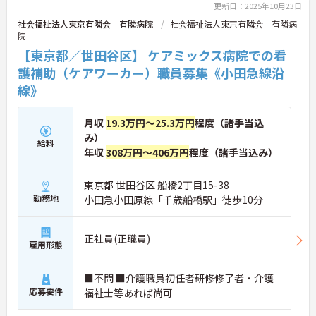
更新日：2025年10月23日
社会福祉法人東京有隣会 有隣病院
社会福祉法人東京有隣会 有隣病
院
【東京都／世田谷区】 ケアミックス病院での看
護補助（ケアワーカー）職員募集《小田急線沿
線》
月収
19.3万円～25.3万円
程度（諸手当込
み）
給料
年収
308万円～406万円
程度（諸手当込み）
東京都 世田谷区 船橋2丁目15-38
勤務地
小田急小田原線「千歳船橋駅」徒歩10分
正社員(正職員)
雇用形態
■不問 ■介護職員初任者研修修了者・介護
応募要件
福祉士等あれば尚可