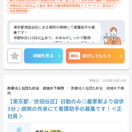
駅から徒歩10分以内
残業少なめ
寮・借り上げ
住宅手当・補助
無資格OK
年間休日110日以上
産休･育休･介護休暇取得実績あり
ボーナス・賞与あり
社会保険完備
東京都世田谷区にある病院の病棟にて看護助手の募
集です！
年間休日110日以上あり、お休みがしっかり取得で
きます。スタッフにとって理想の働き方を実現して
います♪
最寄り駅より徒歩圏内と好立地にあるので、通勤の
詳細を見る
無料
紹介してもらう
ストレスが少ないのも嬉しいポイントです◎
ご興味のある方には、面接対策ポイントなど、さら
に詳細をお話しいたしますのでお気軽にご相談くだ
さい！
更新日：2026年05月15日
医療法人社団九折会 成城木下病院
医療法人社団九折会 成城木下病
院
【東京都／世田谷区】日勤のみ◎最寄駅より徒歩
3分♪病院の外来にて看護助手の募集です！＜正
社員＞