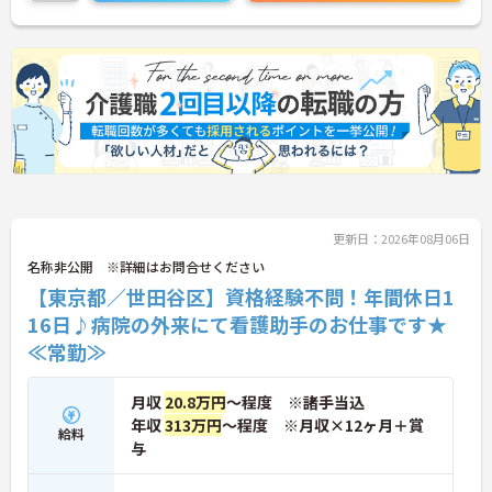
更新日：2026年08月06日
名称非公開 ※詳細はお問合せください
【東京都／世田谷区】資格経験不問！年間休日1
16日♪病院の外来にて看護助手のお仕事です★
≪常勤≫
月収
20.8万円
～程度 ※諸手当込
年収
313万円
～程度 ※月収×12ヶ月＋賞
給料
与