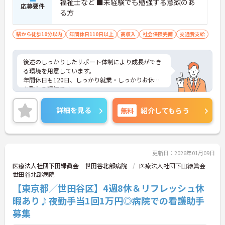
福祉士など ■未経験でも勉強する意欲のあ
応募要件
る方
駅から徒歩10分以内
年間休日110日以上
高収入
社会保険完備
交通費支給
後述のしっかりしたサポート体制により成長ができ
る環境を用意しています。
年間休日も120日、しっかり就業・しっかりお休み
を取れる環境です。
ご興味ある方には、面接対策ポイントなど、詳細を
お話しいたしますのでお気軽にご相談ください。
詳細を見る
無料
紹介してもらう
更新日：2026年01月09日
医療法人社団下田緑眞会 世田谷北部病院
医療法人社団下田緑眞会
世田谷北部病院
【東京都／世田谷区】4週8休＆リフレッシュ休
暇あり♪夜勤手当1回1万円◎病院での看護助手
募集