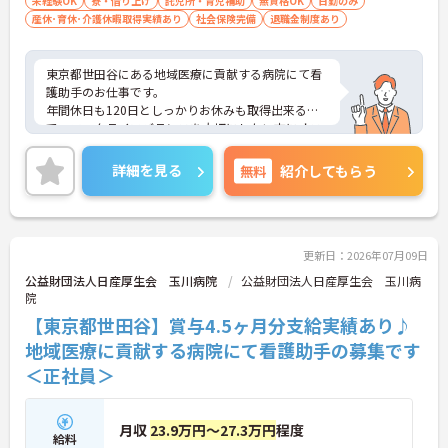
未経験OK
寮・借り上げ
託児所・育児補助
無資格OK
日勤のみ
産休･育休･介護休暇取得実績あり
社会保険完備
退職金制度あり
東京都世田谷にある地域医療に貢献する病院にて看
護助手のお仕事です。
年間休日も120日としっかりお休みも取得出来るの
で、ワークライフバランスを大切にしたい方にオス
スメです◎
ご興味ある方には、面接対策ポイントなど、さらに
詳細を見る
無料
紹介してもらう
詳細をお話しいたしますのでお気軽にご相談くださ
い。
更新日：2026年07月09日
公益財団法人日産厚生会 玉川病院
公益財団法人日産厚生会 玉川病
院
【東京都世田谷】賞与4.5ヶ月分支給実績あり♪
地域医療に貢献する病院にて看護助手の募集です
＜正社員＞
月収
23.9万円～27.3万円
程度
給料