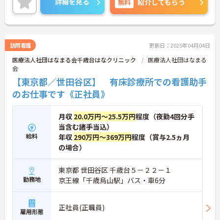
詳細を見る
無料
紹介してもらう
い。
訪問看護
更新日：2025年04月04日
医療法人社団はなまる会千歳台はなクリニック
医療法人社団はなまる
会
【東京都／世田谷区】 有床診療所での看護助手
のお仕事です《正社員》
月収
20.0万円～25.5万円
程度（夜勤4回分手
当含む諸手当込）
給料
年収
290万円～369万円
程度（賞与2.5ヵ月
の場合）
東京都 世田谷区 千歳台５－２２－１
勤務地
京王線「千歳烏山駅」バス・車6分
正社員(正職員)
雇用形態