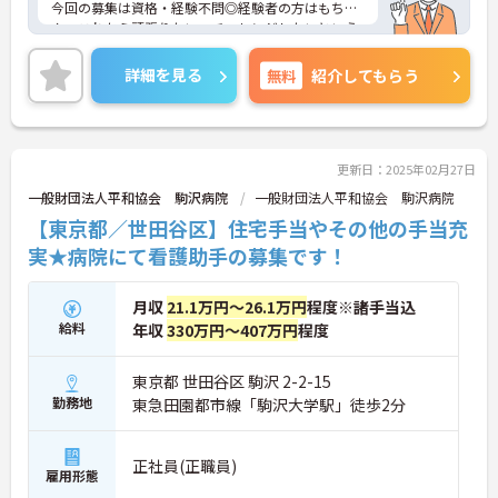
今回の募集は資格・経験不問◎経験者の方はもちろ
ん、これから頑張りたい、チャレンジしたいという
方にもオススメの求人！
季節ごとの休暇がしっかり取得でき、プライベート
詳細を見る
無料
紹介してもらう
の予定が立てやすいですよ◎
ご興味ある方には、面接対策ポイントなど、さらに
詳細をお話しいたしますのでお気軽にご相談くださ
い。
更新日：2025年02月27日
一般財団法人平和協会 駒沢病院
一般財団法人平和協会 駒沢病院
【東京都／世田谷区】住宅手当やその他の手当充
実★病院にて看護助手の募集です！
月収
21.1万円～26.1万円
程度※諸手当込
給料
年収
330万円～407万円
程度
東京都 世田谷区 駒沢 2-2-15
勤務地
東急田園都市線「駒沢大学駅」徒歩2分
正社員(正職員)
雇用形態