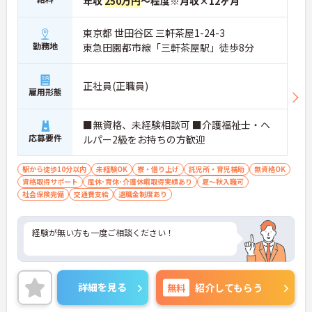
年収
250万円
～程度※月収×12ヶ月
【子育てや生活を支える手厚い福利厚生が整ってい
東京都 世田谷区 三軒茶屋1-24-3
ます】
勤務地
東急田園都市線「三軒茶屋駅」徒歩8分
・時短勤務等子育てと仕事を両立できる体制が用意
されています
・住宅手当や扶養手当の支給に加えて、ワンコイン
正社員(正職員)
程度で利用できる職員食堂や売店も完備されていま
雇用形態
す
■無資格、未経験相談可 ■介護福祉士・ヘ
【充実した手当や賞与により安定した収入アップが
応募要件
期待できます】
ルパー2級をお持ちの方歓迎
・1回10,000円の夜勤手当や各種手当が含まれた月
給に加えて、賞与の支給実績もあります
駅から徒歩10分以内
未経験OK
寮・借り上げ
託児所・育児補助
無資格OK
・昇給制度も整っており、長く働き続けることで着
資格取得サポート
産休･育休･介護休暇取得実績あり
夏～秋入職可
実なステップアップを描ける環境です
社会保険完備
交通費支給
退職金制度あり
経験が無い方も一度ご相談ください！
詳細を見る
無料
紹介してもらう