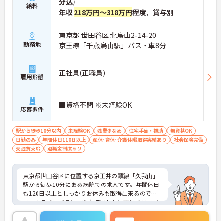
分込）
給料
年収
218万円～318万円
程度、賞与別
東京都 世田谷区 北烏山2-14-20
勤務地
京王線「千歳烏山駅」バス・車8分
正社員(正職員)
雇用形態
■資格不問 ※未経験OK
応募要件
駅から徒歩10分以内
未経験OK
残業少なめ
住宅手当・補助
無資格OK
日勤のみ
年間休日110日以上
産休･育休･介護休暇取得実績あり
社会保険完備
交通費支給
退職金制度あり
東京都世田谷区に位置する京王井の頭線「久我山」
駅から徒歩10分にある病院での求人です。年間休日
も120日以上としっかりお休みも取得出来るので、
ワークライフバランスを大切にしたい方にオススメ
です◎嬉しい賞与4.4か月分支給実績あり！努力が評
価に結びつきます。