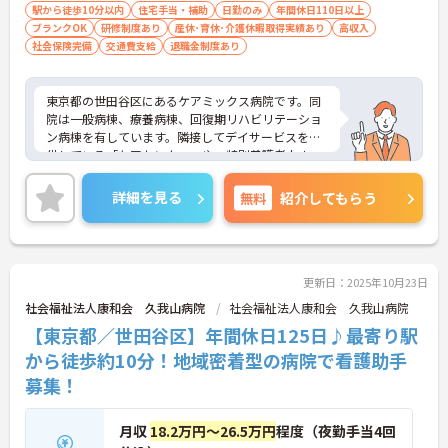
駅から徒歩10分以内
住宅手当・補助
日勤のみ
年間休日110日以上
ブランクOK
研修制度あり
産休･育休･介護休暇取得実績あり
高収入
社会保険完備
交通費支給
退職金制度あり
東京都の世田谷区にあるケアミックス病院です。同
院は一般病棟、療養病棟、回復期リハビリテーショ
ン病棟を有しています。隣接してデイサービスを提
供している「ケアセンター」や、特別養護老人ホー
ムを併設し、世田谷区の高齢者医療を支えていま
す。高齢者医療に見られる医学的後進性を改善する
詳細を見る
無料
紹介してもらう
ために、診療設備の充実とスタッフの技術向上の活
動を活発に行っています。また、平成28年10月から
は訪問リハビリテーションも行っております。ご興
味を持たれた方は面接対策ポイントや求人の詳細な
どお話しいたしますのでお気軽にお問い合わせ下さ
更新日：2025年10月23日
い。
社会福祉法人康和会 久我山病院
社会福祉法人康和会 久我山病院
【東京都／世田谷区】年間休日125日♪最寄り駅
から徒歩約10分！地域密着型の病院で看護助手
募集！
月収
18.2万円～26.5万円
程度（夜勤手当4回