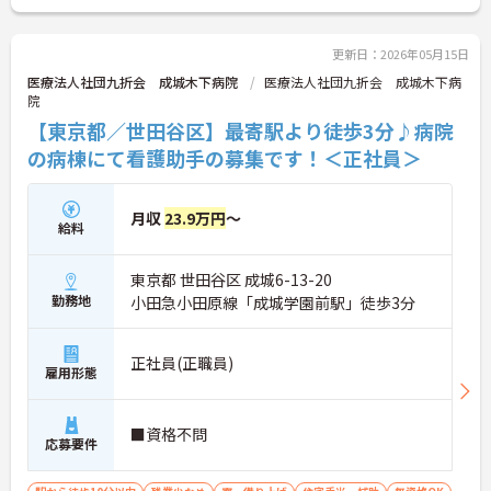
更新日：2026年05月15日
医療法人社団九折会 成城木下病院
医療法人社団九折会 成城木下病
院
【東京都／世田谷区】最寄駅より徒歩3分♪病院
の病棟にて看護助手の募集です！＜正社員＞
月収
23.9万円
～
給料
東京都 世田谷区 成城6-13-20
勤務地
小田急小田原線「成城学園前駅」徒歩3分
正社員(正職員)
雇用形態
■資格不問
応募要件