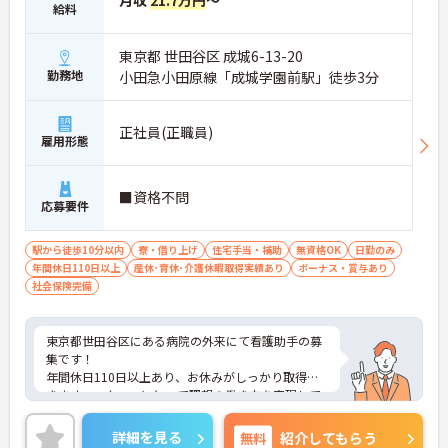
月収
21.7万円
～
給料
東京都 世田谷区 成城6-13-20
勤務地
小田急小田原線「成城学園前駅」徒歩3分
正社員(正職員)
雇用形態
■資格不問
応募要件
駅から徒歩10分以内
寮・借り上げ
住宅手当・補助
無資格OK
日勤のみ
年間休日110日以上
産休･育休･介護休暇取得実績あり
ボーナス・賞与あり
社会保険完備
東京都世田谷区にある病院の外来にて看護助手の募
集です！
年間休日110日以上あり、お休みがしっかり取得で
きます。スタッフにとって理想の働き方を実現して
います♪
最寄り駅より徒歩圏内と好立地にあるので、通勤の
詳細を見る
無料
紹介してもらう