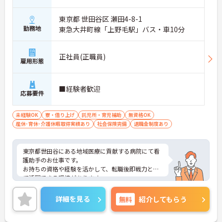
東京都 世田谷区 瀬田4-8-1
勤務地
東急大井町線「上野毛駅」バス・車10分
正社員(正職員)
雇用形態
■経験者歓迎
応募要件
未経験OK
寮・借り上げ
託児所・育児補助
無資格OK
産休･育休･介護休暇取得実績あり
社会保険完備
退職金制度あり
東京都世田谷にある地域医療に貢献する病院にて看
護助手のお仕事です。
お持ちの資格や経験を活かして、転職後即戦力とし
て活躍できる環境があります。
ご興味ある方には、面接対策ポイントなど、さらに
詳細をお話しいたしますのでお気軽にご相談くださ
詳細を見る
無料
紹介してもらう
い。