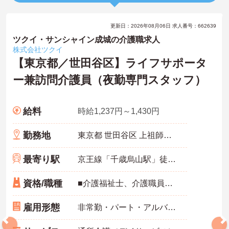
更新日：2026年08月06日 求人番号：662639
ツクイ・サンシャイン成城の介護職求人
株式会社ツクイ
【東京都／世田谷区】ライフサポータ
ー兼訪問介護員（夜勤専門スタッフ）
給料
時給1,237円～1,430円
勤務地
東京都 世田谷区 上祖師谷6-29-19
最寄り駅
京王線「千歳烏山駅」徒歩15分
資格/職種
■介護福祉士、介護職員実務者研修、介護職員初任者研修、ホームヘルパー1級、ホームヘルパー2級いずれかの資格をお持ちの方 ※未経験相談可能
雇用形態
非常勤・パート・アルバイト