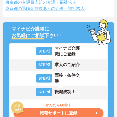
東京都の交通費支給の介護・福祉求人
東京都の退職金制度ありの介護・福祉求人
マイナビ介護職に
お気軽にご相談
下さい！
マイナビ介護
1
STEP
職にご登録
2
求人のご紹介
STEP
面接・条件交
3
STEP
渉
4
転職成功！
STEP
転職サポートに登録