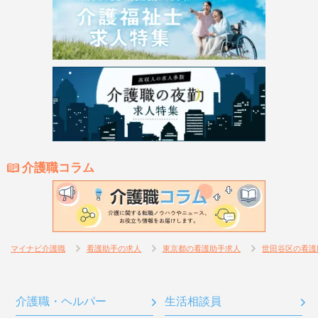
介護職コラム
マイナビ介護職
看護助手の求人
東京都の看護助手求人
世田谷区の看護
介護職・ヘルパー
生活相談員