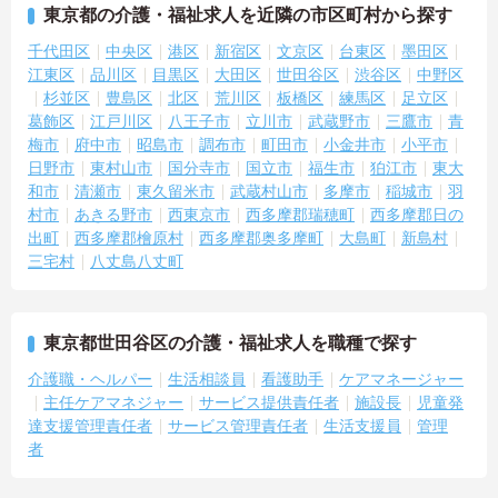
東京都の介護・福祉求人を近隣の市区町村から探す
千代田区
中央区
港区
新宿区
文京区
台東区
墨田区
江東区
品川区
目黒区
大田区
世田谷区
渋谷区
中野区
杉並区
豊島区
北区
荒川区
板橋区
練馬区
足立区
葛飾区
江戸川区
八王子市
立川市
武蔵野市
三鷹市
青
梅市
府中市
昭島市
調布市
町田市
小金井市
小平市
日野市
東村山市
国分寺市
国立市
福生市
狛江市
東大
和市
清瀬市
東久留米市
武蔵村山市
多摩市
稲城市
羽
村市
あきる野市
西東京市
西多摩郡瑞穂町
西多摩郡日の
出町
西多摩郡檜原村
西多摩郡奥多摩町
大島町
新島村
三宅村
八丈島八丈町
東京都世田谷区の介護・福祉求人を職種で探す
介護職・ヘルパー
生活相談員
看護助手
ケアマネージャー
主任ケアマネジャー
サービス提供責任者
施設長
児童発
達支援管理責任者
サービス管理責任者
生活支援員
管理
者