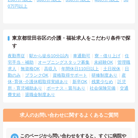
0万円以上
東京都世田谷区の介護・福祉求人をこだわり条件で探
す
夜勤専従
駅から徒歩10分以内
車通勤可
寮・借り上げ
住
宅手当・補助
オープニングスタッフ募集
未経験OK
管理職
求人
無資格OK
高収入
年間休日110日以上
土日祝休
日
勤のみ
ブランクOK
資格取得サポート
研修制度あり
産
休･育休･介護休暇取得実績あり
新卒OK
残業少なめ
託児
所・育児補助あり
ボーナス・賞与あり
社会保険完備
交通
費支給
退職金制度あり
求人のお問い合わせに関するよくあるご質問
このページから問い合わせをすると、すぐに病院や