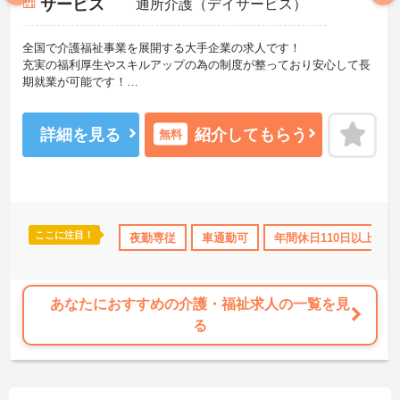
サービス
通所介護（デイサービス）
全国で介護福祉事業を展開する大手企業の求人です！
充実の福利厚生やスキルアップの為の制度が整っており安心して長
期就業が可能です！
ご興味ある方には、面接のポイントなど、さらに詳細をお話致しま
すのでお気軽にご相談ください。
詳細を見る
紹介してもらう
無料
ここに注目！
なめ
資格取得サポート
夜勤専従
研修制度あり
車通勤可
産休･育休･介護休暇取得実
年間休日110日以上
あなたにおすすめの介護・福祉求人の一覧を見
る