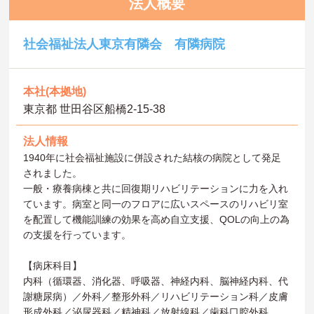
法人概要
社会福祉法人東京有隣会 有隣病院
本社(本拠地)
東京都 世田谷区船橋2-15-38
法人情報
1940年に社会福祉施設に併設された結核の病院として発足
されました。
一般・療養病棟と共に回復期リハビリテーションに力を入れ
ています。病室と同一のフロアに広いスペースのリハビリ室
を配置して機能訓練の効果を高め自立支援、QOLの向上の為
の支援を行っています。
【病床科目】
内科（循環器、消化器、呼吸器、神経内科、脳神経内科、代
謝糖尿病）／外科／整形外科／リハビリテーション科／皮膚
形成外科／泌尿器科／精神科／放射線科／歯科口腔外科