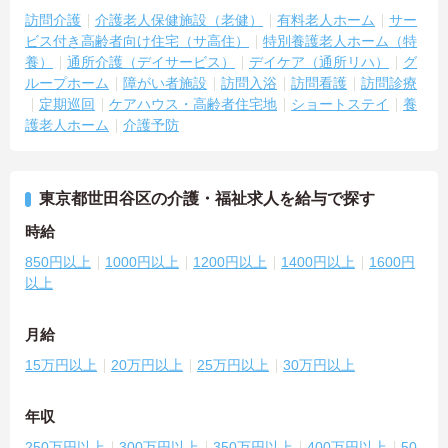
訪問介護
介護老人保健施設（老健）
有料老人ホーム
サー
ビス付き高齢者向け住宅（サ高住）
特別養護老人ホーム（特
養）
通所介護（デイサービス）
デイケア（通所リハ）
グ
ループホーム
障がい者施設
訪問入浴
訪問看護
訪問診療
定期巡回
ケアハウス・高齢者住宅地
ショートステイ
養
護老人ホーム
介護予防
東京都世田谷区の介護・福祉求人を給与で探す
時給
850円以上
1000円以上
1200円以上
1400円以上
1600円
以上
月給
15万円以上
20万円以上
25万円以上
30万円以上
年収
250万円以上
300万円以上
350万円以上
400万円以上
50