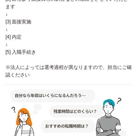
ます
↓
[3] 面接実施
↓
[4] 内定
↓
[5] 入職手続き
※法人によっては選考過程が異なりますので、担当にご確
認ください