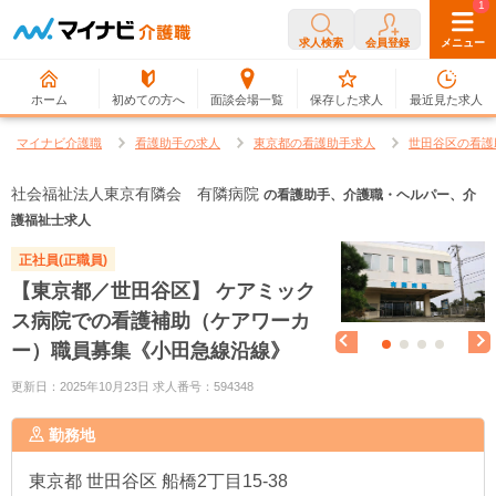
0
1
求人検索
会員登録
メニュー
ホーム
初めての方へ
面談会場一覧
保存した求人
最近見た求人
マイナビ介護職
看護助手の求人
東京都の看護助手求人
世田谷区の看護
社会福祉法人東京有隣会 有隣病院
の看護助手、介護職・ヘルパー、介
護福祉士求人
正社員(正職員)
【東京都／世田谷区】 ケアミック
ス病院での看護補助（ケアワーカ
ー）職員募集《小田急線沿線》
更新日：2025年10月23日 求人番号：594348
勤務地
東京都
世田谷区 船橋2丁目15-38