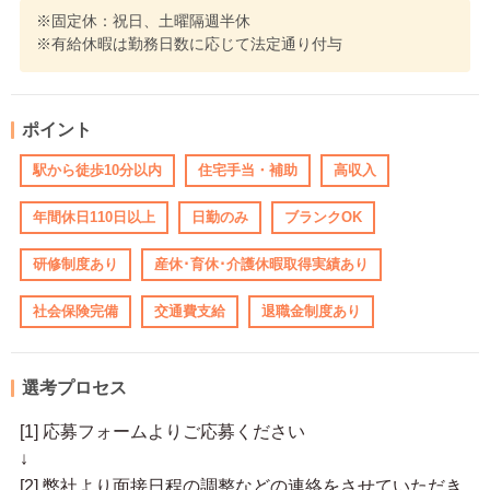
※固定休：祝日、土曜隔週半休
※有給休暇は勤務日数に応じて法定通り付与
ポイント
駅から徒歩10分以内
住宅手当・補助
高収入
年間休日110日以上
日勤のみ
ブランクOK
研修制度あり
産休･育休･介護休暇取得実績あり
社会保険完備
交通費支給
退職金制度あり
選考プロセス
[1] 応募フォームよりご応募ください
↓
[2] 弊社より面接日程の調整などの連絡をさせていただき