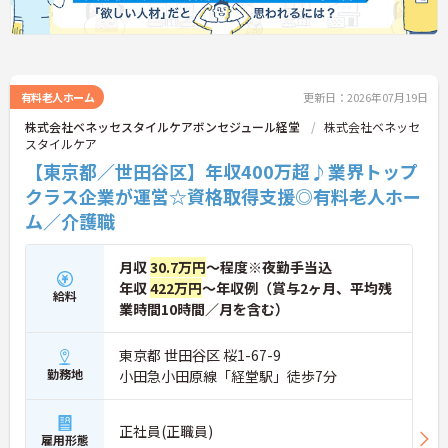
【安定した経営基盤とキャリア支援】
・全国140以上の施設を展開し連続増収を続ける安
定法人が運営しています
・資格取得支援や職種別研修制度があり有資格者の
スキルアップを応援しています
・昇格実績もあり頑張りがしっかり評価される風通
有料老人ホーム
更新日：2026年07月19日
しの良い環境です
株式会社ベネッセスタイルケアボンセジュール経堂
株式会社ベネッセ
【最新設備による負担軽減と働きやすさ】
スタイルケア
・最新の見守りシステム導入により夜勤時の巡視の
【東京都／世田谷区】年収400万超♪業界トップ
手間を大きく軽減しています
・機器の導入にあたっては誰でも使いこなせるよう
クラス企業が運営☆資格取得支援◎有料老人ホー
丁寧な指導を実施しています
ム／介護職
【生活を支える充実の福利厚生】
・住宅手当や子供手当などご家族の生活もサポート
する手当を完備しています
月収
30.7万円
～程度※夜勤手当込
・1食300円で施設と同じ食事が食べられる食事補助
年収
422万円
～年収例（賞与2ヶ月、平均残
制度を利用できます ・徒歩や自転車の通勤手当も用
給料
業時間10時間／月を含む）
意しています
東京都 世田谷区 桜1-67-9
勤務地
小田急小田原線「経堂駅」徒歩7分
正社員(正職員)
雇用形態