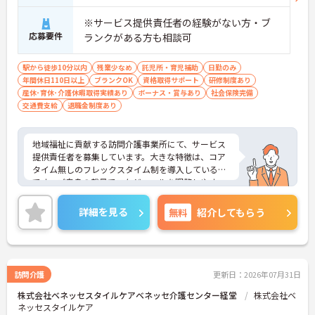
※サービス提供責任者の経験がない方・ブ
応募要件
ランクがある方も相談可
駅から徒歩10分以内
残業少なめ
託児所・育児補助
日勤のみ
年間休日110日以上
ブランクOK
資格取得サポート
研修制度あり
産休･育休･介護休暇取得実績あり
ボーナス・賞与あり
社会保険完備
交通費支給
退職金制度あり
地域福祉に貢献する訪問介護事業所にて、サービス
提供責任者を募集しています。大きな特徴は、コア
タイム無しのフレックスタイム制を導入している点
です。ご自身の裁量でスケジュールを調整しやす
く、直行直帰も交えながら柔軟に働くことができま
す。大手グループならではの共済会制度（医療費補
詳細を見る
無料
紹介してもらう
助等）や保育手当など、生活を支える福利厚生が充
実しています。訪問介護の経験があればサ責未経験
の方も相談可能で、指導育成力や調整力を磨ける環
境です。資格取得支援制度や75歳までの再雇用制度
もあり、ライフステージに応じた無理のないペース
訪問介護
更新日：2026年07月31日
で、着実にステップアップを図れる基盤が整ってい
株式会社ベネッセスタイルケアベネッセ介護センター経堂
株式会社ベ
ます。
ネッセスタイルケア