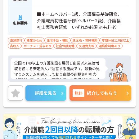
制度を利用できます ・徒歩や自転車の通勤手当も用
意しています
■ホームヘルパー1級、介護職員基礎研修、
介護職員初任者研修(ヘルパー2級)、介護福
応募要件
祉士実務者研修 いずれか必須 ※有料老人
ホーム経験者歓迎
車通勤可
残業少なめ
住宅手当・補助
託児所・育児補助
年間休日110日以上
高収入
ボーナス・賞与あり
社会保険完備
交通費支給
退職金制度あり
全国で140以上の介護施設を展開し創業以来連続増
収を続ける安定法人が運営する施設です。最新の見
守りシステムを導入しており夜間の巡視負担を大き
く軽減しているほか、丁寧な使い方指導があるため
安心して業務を始められます。月平均残業10時間程
度、住宅手当や子供手当、1食300円の食事補助など
詳細を見る
無料
紹介してもらう
生活を支える福利厚生が大変充実しています。『ハ
タラクエール2023』の認証も取得しており、資格取
得支援や職種別研修制度を通じて着実なキャリアア
ップを目指せます。有資格者の方がそのスキルを存
分に活かし、ご自身の生活も大切にしながら長期的
に活躍できるおすすめの環境です。
★おすすめPOINT★