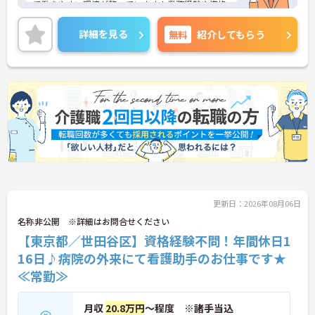
て働きやすい環境が整っています！業務経験や資格
をぜひ職場で活かしてみませんか？ご興味ある方は
面接ポイントをお伝えしますので、お気軽にご連絡
詳細を見る
無料
紹介してもらう
ください。
更新日：2026年08月06日
名称非公開 ※詳細はお問合せください
【東京都／世田谷区】資格経験不問！年間休日1
16日♪病院の外来にて看護助手のお仕事です★
≪常勤≫
月収
20.8万円
～程度 ※諸手当込