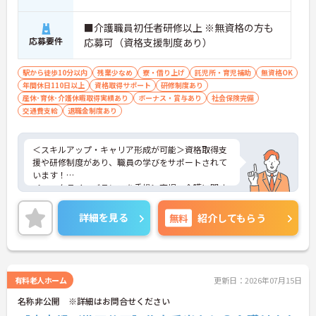
■介護職員初任者研修以上 ※無資格の方も
応募要件
応募可（資格支援制度あり）
駅から徒歩10分以内
残業少なめ
寮・借り上げ
託児所・育児補助
無資格OK
年間休日110日以上
資格取得サポート
研修制度あり
産休･育休･介護休暇取得実績あり
ボーナス・賞与あり
社会保険完備
交通費支給
退職金制度あり
＜スキルアップ・キャリア形成が可能＞資格取得支
援や研修制度があり、職員の学びをサポートされて
います！
＜ワークライフバランスを重視＞育児・介護に関す
る制度や社宅制度、各種手当など、長く安心して働
きやすい環境が整っています。
詳細を見る
無料
紹介してもらう
＜寄り添ったケアの実施＞利用者さまに深く寄り添
ったサービスの提供を目指し、職員の専門性を高め
るような人材育成にも注力されています。
ご興味のある方には、面接対策ポイント等、さらに
詳細をお話ししますのでお気軽にご相談ください！
有料老人ホーム
更新日：2026年07月15日
名称非公開 ※詳細はお問合せください