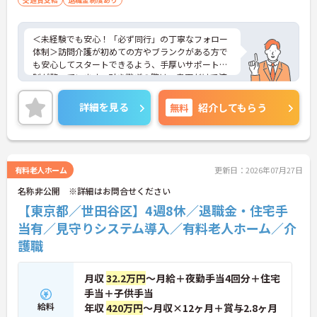
の両立を強力にバックアップします
＜未経験でも安心！「必ず同行」の丁寧なフォロー
体制＞訪問介護が初めての方やブランクがある方で
も安心してスタートできるよう、手厚いサポート体
制が整っています。引き継ぎの際は、書面だけで済
ませることはなく、必ず先輩スタッフが同行して丁
寧に指導を行います。 ご利用者様の住み慣れたご自
詳細を見る
無料
紹介してもらう
宅で、1対1でじっくりと向き合うケアができるた
め、「もっと丁寧に、親切に介護をしたい」という
想いをお持ちの方にぴったりの環境です。
＜子育て・家族を大切にする制度が豊富＞「進研ゼ
ミ」の割引や保育手当など、ベネッセグループなら
有料老人ホーム
更新日：2026年07月27日
ではの家族向け福利厚生が非常に充実しています。
名称非公開 ※詳細はお問合せください
産前産後・育児休暇の取得実績や復帰支援はもちろ
ん、お子様の看護休暇や、ご家族の介護休暇・短縮
【東京都／世田谷区】4週8休／退職金・住宅手
勤務制度なども整備されています。ライフステージ
当有／見守りシステム導入／有料老人ホーム／介
が変わっても、制度を活用しながら長く働き続けら
護職
れる、スタッフに優しい職場です。
月収
32.2万円
～月給＋夜勤手当4回分＋住宅
手当＋子供手当
給料
年収
420万円
～月収×12ヶ月＋賞与2.8ヶ月