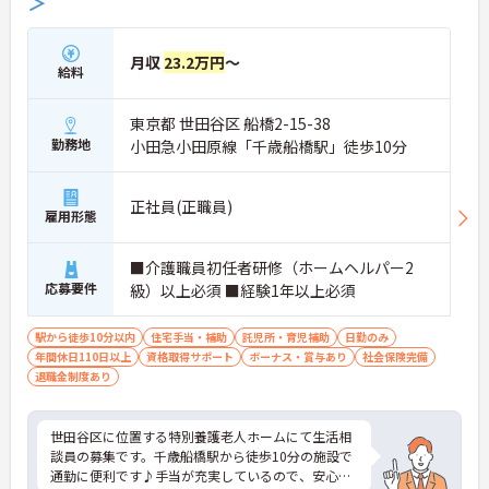
＞
月収
23.2万円
～
給料
東京都 世田谷区 船橋2-15-38
勤務地
小田急小田原線「千歳船橋駅」徒歩10分
正社員(正職員)
雇用形態
■介護職員初任者研修（ホームヘルパー2
応募要件
級）以上必須 ■経験1年以上必須
駅から徒歩10分以内
住宅手当・補助
託児所・育児補助
日勤のみ
年間休日110日以上
資格取得サポート
ボーナス・賞与あり
社会保険完備
退職金制度あり
世田谷区に位置する特別養護老人ホームにて生活相
談員の募集です。千歳船橋駅から徒歩10分の施設で
通勤に便利です♪手当が充実しているので、安心し