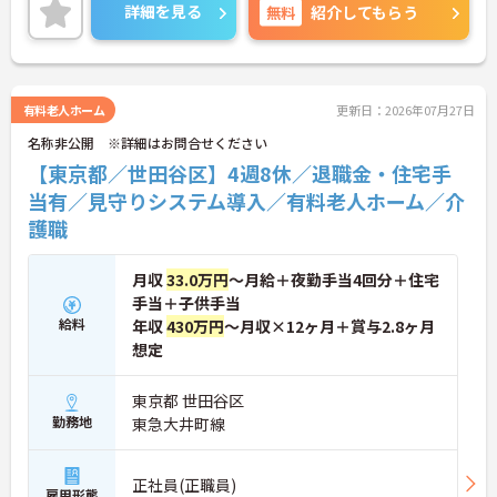
度、住宅手当や子供手当、1食300円の食事補助など
詳細を見る
無料
紹介してもらう
生活を支える福利厚生が大変充実しています。『ハ
タラクエール2023』の認証も取得しており、資格取
得支援や職種別研修制度を通じて着実なキャリアア
ップを目指せます。有資格者の方がそのスキルを存
分に活かし、ご自身の生活も大切にしながら長期的
有料老人ホーム
更新日：2026年07月27日
に活躍できるおすすめの環境です。
名称非公開 ※詳細はお問合せください
★おすすめPOINT★
【東京都／世田谷区】4週8休／退職金・住宅手
【安定した経営基盤とキャリア支援】
当有／見守りシステム導入／有料老人ホーム／介
・全国140以上の施設を展開し連続増収を続ける安
護職
定法人が運営しています
・資格取得支援や職種別研修制度があり有資格者の
スキルアップを応援しています
月収
33.0万円
～月給＋夜勤手当4回分＋住宅
・昇格実績もあり頑張りがしっかり評価される風通
手当＋子供手当
しの良い環境です
【最新設備による負担軽減と働きやすさ】
給料
年収
430万円
～月収×12ヶ月＋賞与2.8ヶ月
・最新の見守りシステム導入により夜勤時の巡視の
想定
手間を大きく軽減しています
・機器の導入にあたっては誰でも使いこなせるよう
東京都 世田谷区
丁寧な指導を実施しています
勤務地
東急大井町線
【生活を支える充実の福利厚生】
・住宅手当や子供手当などご家族の生活もサポート
する手当を完備しています
・1食300円で施設と同じ食事が食べられる食事補助
正社員(正職員)
雇用形態