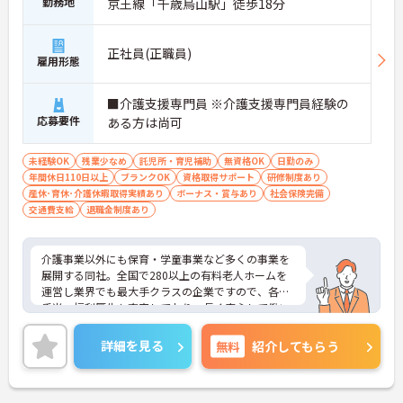
勤務地
京王線「千歳烏山駅」徒歩18分
正社員(正職員)
雇用形態
■介護支援専門員 ※介護支援専門員経験の
応募要件
ある方は尚可
未経験OK
残業少なめ
託児所・育児補助
無資格OK
日勤のみ
年間休日110日以上
ブランクOK
資格取得サポート
研修制度あり
産休･育休･介護休暇取得実績あり
ボーナス・賞与あり
社会保険完備
交通費支給
退職金制度あり
介護事業以外にも保育・学童事業など多くの事業を
展開する同社。全国で280以上の有料老人ホームを
運営し業界でも最大手クラスの企業ですので、各種
手当、福利厚生も充実しており、長く安心して働い
ていただける環境です。ご興味ある方には、面接対
策ポイントなど、さらに詳細をお話しいたしますの
詳細を見る
無料
紹介してもらう
でお気軽にご相談ください。