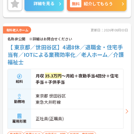
方にもオススメの求人！
詳細を見る
無料
紹介してもらう
季節ごとの休暇がしっかり取得でき、プライベート
の予定が立てやすいですよ◎
ご興味ある方には、面接対策ポイントなど、さらに
有料老人ホーム
更新日：2026年08月03日
詳細をお話しいたしますのでお気軽にご相談くださ
名称非公開 ※詳細はお問合せください
い！
【 東京都／世田谷区】4週8休／退職金・住宅手
当有／IOTによる業務効率化／老人ホーム／介護
福祉士
月収
35.3万円
～月給＋夜勤手当4回分＋住宅
給料
手当＋子供手当
東京都 世田谷区
勤務地
東急大井町線
正社員(正職員)
雇用形態