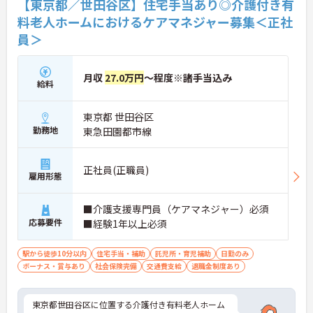
【東京都／世田谷区】住宅手当あり◎介護付き有
料老人ホームにおけるケアマネジャー募集＜正社
員＞
月収
27.0万円
～程度※諸手当込み
給料
東京都 世田谷区
勤務地
東急田園都市線
正社員(正職員)
雇用形態
■介護支援専門員（ケアマネジャー）必須
応募要件
■経験1年以上必須
駅から徒歩10分以内
住宅手当・補助
託児所・育児補助
日勤のみ
ボーナス・賞与あり
社会保険完備
交通費支給
退職金制度あり
東京都世田谷区に位置する介護付き有料老人ホーム