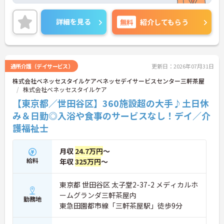
をお持ちの方が、働きながら介護福祉士などの上位
資格を目指せる「資格取得支援制度」が充実してい
ます。独自の社内資格制度「マジ神」も導入してお
詳細を見る
無料
紹介してもらう
り、認知症ケアや介護技術など4領域での認定ごと
に月給が加算されるため、ご自身のスキルアップが
確かな収入増に直結します。また、機能訓練をメイ
ンとしたデイサービスのため、身体的負担の大きい
入浴や食事の介助業務はありません。土日と年末年
通所介護（デイサービス）
更新日：2026年07月31日
始が定休日のため予定が立てやすいほか、前期・後
株式会社ベネッセスタイルケアベネッセデイサービスセンター三軒茶屋
期の特別休暇なども整備されています。大手ならで
株式会社ベネッセスタイルケア
はの安定した教育・福利厚生のもと、専門職として
さらなるキャリアアップを実現できる環境です。
【東京都／世田谷区】360施設超の大手♪土日休
み＆日勤◎入浴や食事のサービスなし！デイ／介
★おすすめPOINT★
護福祉士
【介護福祉士へのステップアップを応援する資格取
得支援が充実しています】
・働きながら介護福祉士などの上位資格取得を目指
月収
24.7万円
～
せる支援制度があり、専門職としてのキャリアアッ
給料
年収
325万円
～
プを後押しします
・入社後の研修はもちろん、配属後も先輩社員とダ
ブルシフトを組んで実務を習得できるため、安心し
東京都 世田谷区 太子堂2-37-2 メディカルホ
て業務に入れます
ームグランダ三軒茶屋内
勤務地
東急田園都市線「三軒茶屋駅」徒歩9分
【独自の専門資格制度により、頑張りが確かなお給
料アップに直結します】