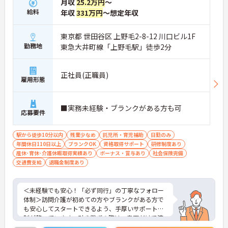
月収
25.2万円
～
給料
年収
331万円
～想定年収
東京都 世田谷区 上野毛2-8-12 川口ビル1F
勤務地
東急大井町線「上野毛駅」徒歩2分
正社員(正職員)
雇用形態
■実務未経験・ブランクがある方も可
応募要件
駅から徒歩10分以内
残業少なめ
託児所・育児補助
日勤のみ
年間休日110日以上
ブランクOK
資格取得サポート
研修制度あり
産休･育休･介護休暇取得実績あり
ボーナス・賞与あり
社会保険完備
交通費支給
退職金制度あり
＜未経験でも安心！「必ず同行」の丁寧なフォロー
体制＞訪問介護が初めての方やブランクがある方で
も安心してスタートできるよう、手厚いサポート体
制が整っています。引き継ぎの際は、書面だけで済
ませることはなく、必ず先輩スタッフが同行して丁