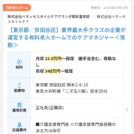
有料老人ホーム
更新日：2026年07月15日
株式会社ベネッセスタイルケアグランダ岡本里安邸
株式会社ベネッセ
スタイルケア
【東京都／世田谷区】業界最大手クラスの企業が
運営する有料老人ホームでのケアマネジャー＜常
勤＞
月収
23.0万円
～程度 諸手当含む、夜勤な
し
給料
年収
348万円
～程度
東京都 世田谷区 岡本2-6-10
勤務地
東急大井町線「二子玉川駅」徒歩20分
正社員(正職員)
雇用形態
■介護支援専門員 ※介護支援専門員経験の
応募要件
ある方は尚可