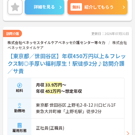
寧に指導を行います。 ご利用者様の住み慣れたご自
詳細を見る
無料
紹介してもらう
宅で、1対1でじっくりと向き合うケアができるた
め、「もっと丁寧に、親切に介護をしたい」という
想いをお持ちの方にぴったりの環境です。
＜子育て・家族を大切にする制度が豊富＞「進研ゼ
ミ」の割引や保育手当など、ベネッセグループなら
訪問介護
更新日：2026年07月31日
ではの家族向け福利厚生が非常に充実しています。
株式会社ベネッセスタイルケアベネッセ介護センター等々力
株式会社
産前産後・育児休暇の取得実績や復帰支援はもちろ
ベネッセスタイルケア
ん、お子様の看護休暇や、ご家族の介護休暇・短縮
勤務制度なども整備されています。ライフステージ
【東京都／世田谷区】年収450万円以上＆フレッ
が変わっても、制度を活用しながら長く働き続けら
クス制◎手厚い福利厚生！駅徒歩2分♪訪問介護
れる、スタッフに優しい職場です。
／サ責
月収
33.9万円
～
給料
年収
452万円
～想定年収
東京都 世田谷区 上野毛2-8-12 川口ビル1F
勤務地
東急大井町線「上野毛駅」徒歩2分
正社員(正職員)
雇用形態