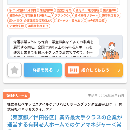
駅から徒歩10分以内
未経験OK
残業少なめ
託児所・育児補助
無資格OK
日勤のみ
年間休日110日以上
ブランクOK
資格取得サポート
研修制度あり
産休･育休･介護休暇取得実績あり
ボーナス・賞与あり
社会保険完備
交通費支給
退職金制度あり
介護事業以外にも保育・学童事業など多くの事業を
展開する同社。全国で280以上の有料老人ホームを
運営し業界でも最大手クラスの企業ですので、各種
手当、福利厚生も充実しており、長く安心して働い
ていただける環境です。ご興味ある方には、面接対
策ポイントなど、さらに詳細をお話しいたしますの
詳細を見る
無料
紹介してもらう
でお気軽にご相談ください。
有料老人ホーム
更新日：2026年07月14日
株式会社ベネッセスタイルケアリハビリホームグランダ世田谷上町
株
式会社ベネッセスタイルケア
【東京都／世田谷区】業界最大手クラスの企業が
運営する有料老人ホームでのケアマネジャー＜常