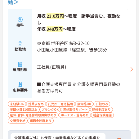
勤＞
月収
23.0万円
～程度 諸手当含む、夜勤な
し
給料
年収
348万円
～程度
東京都 世田谷区 桜3-32-10
勤務地
小田急小田原線「経堂駅」徒歩18分
正社員(正職員)
雇用形態
■介護支援専門員 ※介護支援専門員経験の
応募要件
ある方は尚可
未経験OK
残業少なめ
託児所・育児補助
無資格OK
日勤のみ
年間休日110日以上
ブランクOK
資格取得サポート
研修制度あり
産休･育休･介護休暇取得実績あり
ボーナス・賞与あり
社会保険完備
交通費支給
退職金制度あり
介護事業以外にも保育・学童事業など多くの事業を