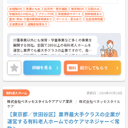
未経験OK
残業少なめ
託児所・育児補助
無資格OK
日勤のみ
年間休日110日以上
ブランクOK
資格取得サポート
研修制度あり
産休･育休･介護休暇取得実績あり
ボーナス・賞与あり
社会保険完備
交通費支給
退職金制度あり
介護事業以外にも保育・学童事業など多くの事業を
展開する同社。全国で280以上の有料老人ホームを
運営し業界でも最大手クラスの企業ですので、各種
手当、福利厚生も充実しており、長く安心して働い
ていただける環境です。ご興味ある方には、面接対
策ポイントなど、さらに詳細をお話しいたしますの
詳細を見る
無料
紹介してもらう
でお気軽にご相談ください。
有料老人ホーム
更新日：2026年07月14日
株式会社ベネッセスタイルケアアリア深沢
株式会社ベネッセスタイル
ケア
【東京都／世田谷区】業界最大手クラスの企業が
運営する有料老人ホームでのケアマネジャー＜常