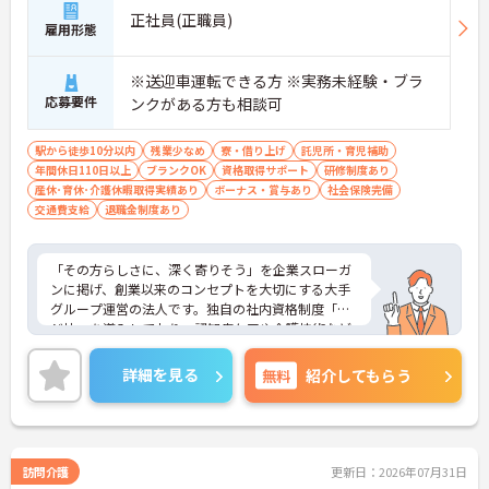
・介護技術や医療連携などの4領域を評価する社内
正社員(正職員)
資格制度があり、認定ごとに月給が1万円加算され
雇用形態
ます
・等級や入社年数を問わず年1回の認定機会に挑戦
※送迎車運転できる方 ※実務未経験・ブラ
できる仕組みにより、高いモチベーションを維持し
応募要件
て成長できます
ンクがある方も相談可
【夜勤なし・日勤のみの勤務で、勉強やプライベー
駅から徒歩10分以内
残業少なめ
寮・借り上げ
託児所・育児補助
トとの両立が可能です】
年間休日110日以上
ブランクOK
資格取得サポート
研修制度あり
・デイサービスのため夜勤業務がなく、規則正しい
産休･育休･介護休暇取得実績あり
ボーナス・賞与あり
社会保険完備
生活リズムを保ちながら無理なく働けます。また機
交通費支給
退職金制度あり
能訓練をメインとしており、身体的負担の大きい入
浴や食事介助のサービス提供はありません
・土日と年末年始が定休日の固定休みとなっている
「その方らしさに、深く寄りそう」を企業スローガ
ため、資格取得に向けた勉強時間やプライベートの
ンに掲げ、創業以来のコンセプトを大切にする大手
予定も確保しやすい環境です
グループ運営の法人です。独自の社内資格制度「マ
ジ神」を導入しており、認知症ケアや介護技術など
4領域での認定ごとに月給が加算される仕組みによ
り、現場での実践力が確かな収入アップに直結しま
詳細を見る
無料
紹介してもらう
す。教育面では、全スタッフを対象とした段階的な
入社研修や、配属後の先輩社員とのダブルシフトに
よる丁寧な実務サポート体制を構築しています。ま
た、機能訓練をメインとしたデイサービスでの勤務
となり、身体的負担の大きい入浴や食事の介助業務
訪問介護
更新日：2026年07月31日
はありません。土日と年末年始が定休日のため予定