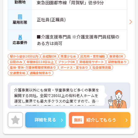
勤務地
東急田園都市線「用賀駅」徒歩9分
正社員(正職員)
雇用形態
■介護支援専門員 ※介護支援専門員経験の
応募要件
ある方は尚可
駅から徒歩10分以内
未経験OK
残業少なめ
託児所・育児補助
無資格OK
日勤のみ
年間休日110日以上
ブランクOK
資格取得サポート
研修制度あり
産休･育休･介護休暇取得実績あり
ボーナス・賞与あり
社会保険完備
交通費支給
退職金制度あり
介護事業以外にも保育・学童事業など多くの事業を
展開する同社。全国で280以上の有料老人ホームを
運営し業界でも最大手クラスの企業ですので、各種
手当、福利厚生も充実しており、長く安心して働い
ていただける環境です。ご興味ある方には、面接対
策ポイントなど、さらに詳細をお話しいたしますの
詳細を見る
無料
紹介してもらう
でお気軽にご相談ください。