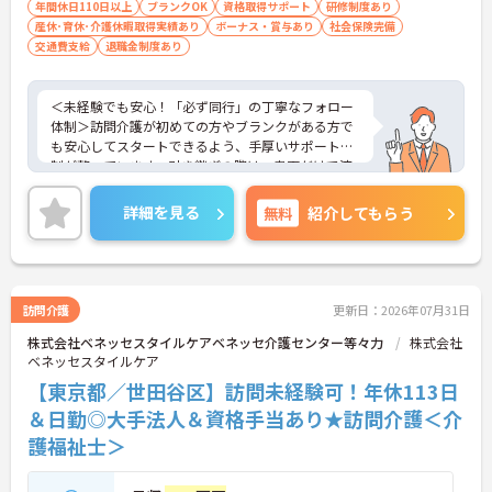
年間休日110日以上
ブランクOK
資格取得サポート
研修制度あり
っています】
産休･育休･介護休暇取得実績あり
ボーナス・賞与あり
社会保険完備
・全スタッフを対象とした3段階の入社研修によ
交通費支給
退職金制度あり
り、介護職としての専門性を基礎から学べます
・配属後は先輩社員とダブルシフトを組んで実務を
習得できるため、安心して業務に入れます
＜未経験でも安心！「必ず同行」の丁寧なフォロー
体制＞訪問介護が初めての方やブランクがある方で
【短時間型デイサービスでの日勤業務という点も魅
も安心してスタートできるよう、手厚いサポート体
力です】
制が整っています。引き継ぎの際は、書面だけで済
・機能訓練をメインとしており、身体的負担の大き
ませることはなく、必ず先輩スタッフが同行して丁
い入浴・食事介助のサービス提供はありません
寧に指導を行います。 ご利用者様の住み慣れたご自
詳細を見る
無料
紹介してもらう
・土日と年末年始が定休日の固定休みとなってお
宅で、1対1でじっくりと向き合うケアができるた
り、週末の予定を大切にしながら無理なく働ける環
め、「もっと丁寧に、親切に介護をしたい」という
境です
想いをお持ちの方にぴったりの環境です。
＜子育て・家族を大切にする制度が豊富＞「進研ゼ
ミ」の割引や保育手当など、ベネッセグループなら
訪問介護
更新日：2026年07月31日
ではの家族向け福利厚生が非常に充実しています。
株式会社ベネッセスタイルケアベネッセ介護センター等々力
株式会社
産前産後・育児休暇の取得実績や復帰支援はもちろ
ベネッセスタイルケア
ん、お子様の看護休暇や、ご家族の介護休暇・短縮
勤務制度なども整備されています。ライフステージ
【東京都／世田谷区】訪問未経験可！年休113日
が変わっても、制度を活用しながら長く働き続けら
＆日勤◎大手法人＆資格手当あり★訪問介護＜介
れる、スタッフに優しい職場です。
護福祉士＞