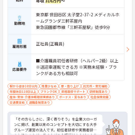
年収
316万円
～
【明確なキャリアパスで多様な選択肢を広げていけ
ます】
・介護職から主任や施設長への昇格にくわえエリア
東京都 世田谷区 太子堂2-37-2 メディカルホ
職や本部職への職種転換も可能です
ームグランダ三軒茶屋内
・独自の研修制度で段階的にスキルを磨きながらご
勤務地
東急田園都市線「三軒茶屋駅」徒歩9分
自身の目標に合わせたキャリアを描けます
【充実の手当と制度で腰を据えて長期的に活躍でき
正社員(正職員)
ます】
雇用形態
・住宅手当や子ども手当を支給し家庭を持った後も
安定した収入を確保できる体制です
■介護職員初任者研修（ヘルパー2級）以上
・定年65歳と退職金制度を完備しており将来の安心
感を持って長く働き続けられます
※送迎車運転できる方 ※実務未経験・ブラ
応募要件
ンクがある方も相談可
駅から徒歩10分以内
残業少なめ
寮・借り上げ
託児所・育児補助
年間休日110日以上
ブランクOK
資格取得サポート
研修制度あり
産休･育休･介護休暇取得実績あり
ボーナス・賞与あり
社会保険完備
交通費支給
退職金制度あり
「その方らしさに、深く寄りそう」を企業スローガ
ンに掲げ、創業以来のコンセプトを大切にする大手
グループ運営の法人です。初任者研修や実務者研修