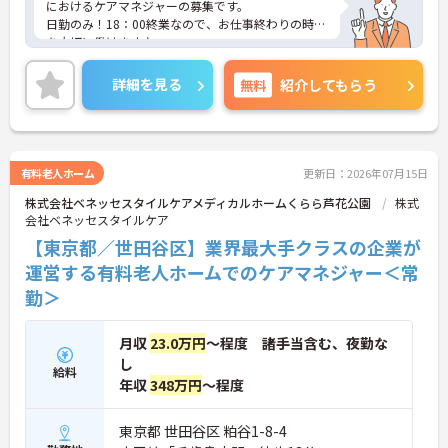
におけるケアマネジャーの募集です。
日勤のみ！18：00終業なので、お仕事終わりの時間
を大切に働けます♪
賞与年2回の実績あり！あなたの頑張りが評価され
やすいので、お仕事のモチベーションアップにもつ
詳細を見る
無料
紹介してもらう
ながります◎
ご興味のある方には面接ポイントをお伝えしますの
で、お気軽にお問い合わせください！
有料老人ホーム
更新日：2026年07月15日
株式会社ベネッセスタイルケアメディカルホームくらら芦花公園
株式
会社ベネッセスタイルケア
【東京都／世田谷区】業界最大手クラスの企業が
運営する有料老人ホームでのケアマネジャー＜常
勤＞
月収
23.0万円
～程度 諸手当含む、夜勤な
し
給料
年収
348万円
～程度
東京都 世田谷区 粕谷1-8-4