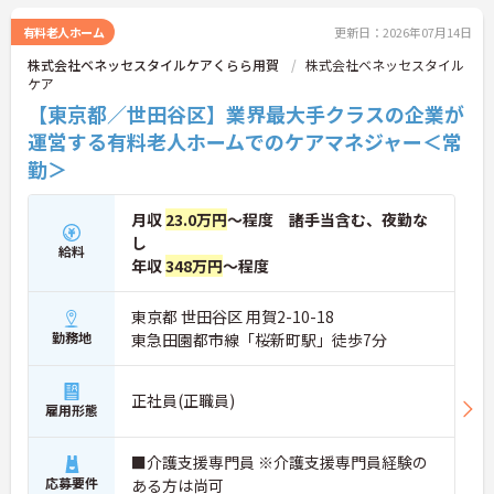
有料老人ホーム
更新日：2026年07月14日
株式会社ベネッセスタイルケアくらら用賀
株式会社ベネッセスタイル
ケア
【東京都／世田谷区】業界最大手クラスの企業が
運営する有料老人ホームでのケアマネジャー＜常
勤＞
月収
23.0万円
～程度 諸手当含む、夜勤な
し
給料
年収
348万円
～程度
東京都 世田谷区 用賀2-10-18
勤務地
東急田園都市線「桜新町駅」徒歩7分
正社員(正職員)
雇用形態
■介護支援専門員 ※介護支援専門員経験の
応募要件
ある方は尚可