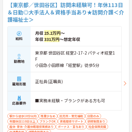
★おすすめPOINT★
【東京都／世田谷区】訪問未経験可！年休113日
【コアタイム無しのフレックス制で柔軟な働き方が
＆日勤◎大手法人＆資格手当あり★訪問介護＜介
実現できます】
護福祉士＞
・出退勤の時間を柔軟に調整できるフレックスタイ
ム制を採用しており、ご自身のペースや訪問予定に
合わせたスケジュール管理が可能です
月収
25.2万円
～
・ご自宅からの直行直帰など効率的な働き方も実践
給料
年収
331万円
～想定年収
できることで、業務の負担を軽減しながらメリハリ
をつけて活躍できます
東京都 世田谷区 経堂2-17-2 パティオ経堂1
【サ責未経験から挑戦でき、長期的なキャリア形成
F
が期待できます】
勤務地
小田急小田原線「経堂駅」徒歩5分
・訪問介護の経験があればサービス提供責任者が未
経験でも相談可能で、ヘルパーの指導や業務調整な
どのマネジメントスキルを実践的に学べる体制があ
正社員(正職員)
ります
雇用形態
・介護支援専門員などの資格取得支援制度に加え、
75歳までの再雇用制度が設けられており、長期的な
視野で専門性を高めていけます
■実務未経験・ブランクがある方も可
応募要件
【高水準給与と大手グループの手厚い福利厚生が整
っています】
駅から徒歩10分以内
残業少なめ
託児所・育児補助
日勤のみ
・安定した収入アップが見込める環境です
年間休日110日以上
ブランクOK
資格取得サポート
研修制度あり
・未就学児への保育手当や、医療費・市販薬の補助
産休･育休･介護休暇取得実績あり
ボーナス・賞与あり
社会保険完備
が受けられる共済会制度が充実しており、ご家庭と
交通費支給
退職金制度あり