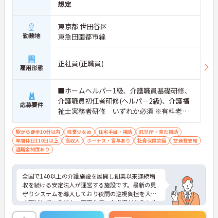
想定
東京都 世田谷区
勤務地
東急田園都市線
正社員(正職員)
雇用形態
■ホームヘルパー1級、介護職員基礎研修、
介護職員初任者研修(ヘルパー2級)、介護福
応募要件
祉士実務者研修 いずれか必須 ※有料老人
ホーム経験者歓迎
駅から徒歩10分以内
残業少なめ
住宅手当・補助
託児所・育児補助
年間休日110日以上
高収入
ボーナス・賞与あり
社会保険完備
交通費支給
退職金制度あり
全国で140以上の介護施設を展開し創業以来連続増
収を続ける安定法人が運営する施設です。最新の見
守りシステムを導入しており夜間の巡視負担を大き
く軽減しているほか、丁寧な使い方指導があるため
安心して業務を始められます。月平均残業10時間程