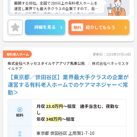
展開する同社。全国で280以上の有料老人ホームを
運営し業界でも最大手クラスの企業ですので、各種
手当、福利厚生も充実しており、長く安心して働い
ていただける環境です。ご興味ある方には、面接対
策ポイントなど、さらに詳細をお話しいたしますの
詳細を見る
無料
紹介してもらう
でお気軽にご相談ください。
有料老人ホーム
更新日：2026年07月14日
株式会社ベネッセスタイルケアアリア馬事公苑
株式会社ベネッセスタ
イルケア
【東京都／世田谷区】業界最大手クラスの企業が
運営する有料老人ホームでのケアマネジャー＜常
勤＞
月収
23.0万円
～程度 諸手当含む、夜勤な
し
給料
年収
348万円
～程度
東京都 世田谷区 上用賀1-7-10