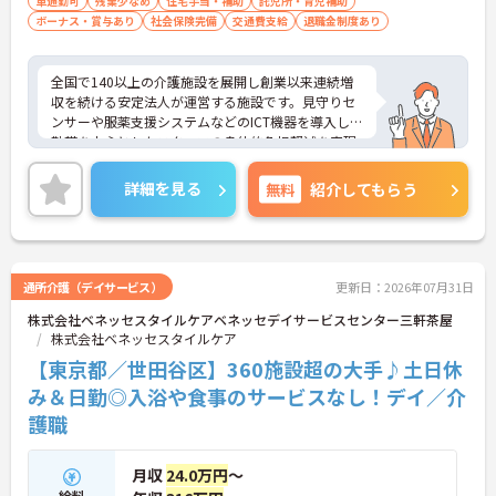
車通勤可
残業少なめ
住宅手当・補助
託児所・育児補助
ボーナス・賞与あり
社会保険完備
交通費支給
退職金制度あり
全国で140以上の介護施設を展開し創業以来連続増
収を続ける安定法人が運営する施設です。見守りセ
ンサーや服薬支援システムなどのICT機器を導入し夜
勤帯を中心としたスタッフの身体的負担軽減を実現
しています。独自のHITOWAアカデミーによる体系
的な研修制度や資格取得支援を通じて専門性を高め
詳細を見る
無料
紹介してもらう
られるほか、施設長や本部職への職種転換など一人
ひとりの希望に合わせた多様なキャリアパスを描け
ます。住宅手当や子ども手当などの福利厚生にくわ
え65歳定年制や退職金制度も完備しており、ライフ
ステージが変化しても将来を見据えて安心して働き
通所介護（デイサービス）
更新日：2026年07月31日
続けられる環境が整っています。
株式会社ベネッセスタイルケアベネッセデイサービスセンター三軒茶屋
株式会社ベネッセスタイルケア
★おすすめPOINT★
【ICT設備の導入で身体的な負担を軽減できる環境で
【東京都／世田谷区】360施設超の大手♪土日休
す】
み＆日勤◎入浴や食事のサービスなし！デイ／介
・見守りセンサーや服薬支援システムを活用し夜勤
護職
帯の業務を設備でサポートしています ・仕組みで業
務をカバーすることでスタッフが心身にゆとりを持
ってケアに専念できます
月収
24.0万円
～
給料