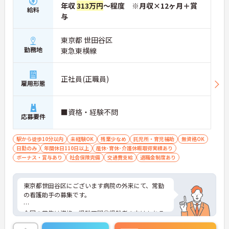
年収
313万円
～程度 ※月収×12ヶ月＋賞
給料
与
東京都 世田谷区
勤務地
東急東横線
正社員(正職員)
雇用形態
■資格・経験不問
応募要件
駅から徒歩10分以内
未経験OK
残業少なめ
託児所・育児補助
無資格OK
日勤のみ
年間休日110日以上
産休･育休･介護休暇取得実績あり
ボーナス・賞与あり
社会保険完備
交通費支給
退職金制度あり
東京都世田谷区にございます病院の外来にて、常勤
の看護助手の募集です。
今回の募集は資格・経験不問◎経験者の方はもちろ
ん、これから頑張りたい、チャレンジしたいという