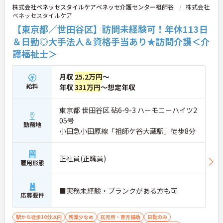
株式会社ベネッセスタイルケアベネッセ介護センター祖師谷
株式会社
が立てやすいほか、前期・後期の特別休暇など独自
ベネッセスタイルケア
の休暇制度も整備されています。大手ならではの安
定した福利厚生のもと、専門職として着実に成長し
【東京都／世田谷区】訪問未経験可！年休113日
ていける環境です。
＆日勤◎大手法人＆資格手当あり★訪問介護＜介
護福祉士＞
★おすすめPOINT★
【大手グループの安定した経営基盤のもとで長く働
き続けられます】
月収
25.2万円
～
・全国に多数拠点を展開する規模の大きさと充実し
給料
年収
331万円
～想定年収
た福利厚生により、将来を見据えた働き方が可能で
す
・65歳定年制と75歳までの再雇用制度を設けてお
東京都 世田谷区 砧6-9-3 ハーモニーハイツ2
り、長期的な視点でキャリアを築ける体制が整って
05号
います
勤務地
小田急小田原線「祖師ケ谷大蔵駅」徒歩8分
【独自の専門資格制度により確かなお給料アップが
期待できます】
正社員(正職員)
・介護技術や医療連携などの4領域を評価する社内
雇用形態
資格制度があり、認定ごとに月給が1万円加算され
ます
・等級や入社年数を問わず年1回の認定機会に挑戦
■実務未経験・ブランクがある方も可
応募要件
できる仕組みにより、高いモチベーションを維持で
きます
駅から徒歩10分以内
残業少なめ
託児所・育児補助
日勤のみ
【大手ならではの充実した教育・サポート体制が整