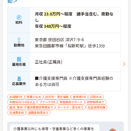
勤＞
月収
23.0万円
～程度 諸手当含む、夜勤な
し
給料
年収
348万円
～程度
東京都 世田谷区 深沢7-9-6
勤務地
東急田園都市線「桜新町駅」徒歩13分
正社員(正職員)
雇用形態
■介護支援専門員 ※介護支援専門員経験の
応募要件
ある方は尚可
未経験OK
残業少なめ
託児所・育児補助
無資格OK
日勤のみ
年間休日110日以上
ブランクOK
資格取得サポート
研修制度あり
産休･育休･介護休暇取得実績あり
ボーナス・賞与あり
社会保険完備
交通費支給
退職金制度あり
介護事業以外にも保育・学童事業など多くの事業を