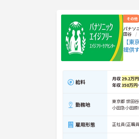
その他
パナソ
田谷
【東
提供
月収
29.2万円
給料
年収
350万円
東京都 世田谷
勤務地
小田急小田原
雇用形態
正社員(正職員