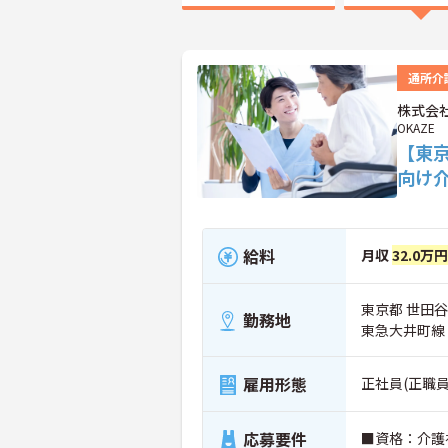
通所介
株式会社
OKAZE
【東
向け
給料
月収
32.0万円
東京都 世田谷
勤務地
東急大井町線
雇用形態
正社員(正職員
応募要件
■資格：介護