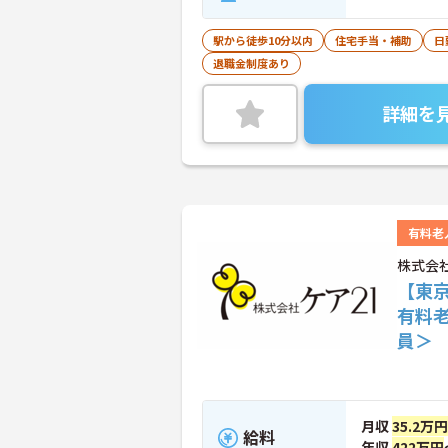
駅から徒歩10分以内
住宅手当・補助
日
退職金制度あり
詳細を
有料老
株式会
【東
有料
員＞
月収
35.2万円
給料
年収
422万円