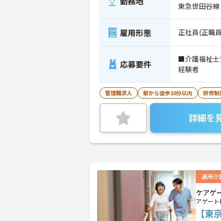
勤務地
東急世田谷線
雇用形態
正社員(正職員
■介護福祉士
応募要件
経験者
管理職求人
駅から徒歩10分以内
研修制
詳細を
通所介
ケアゲ
アゲート
【東