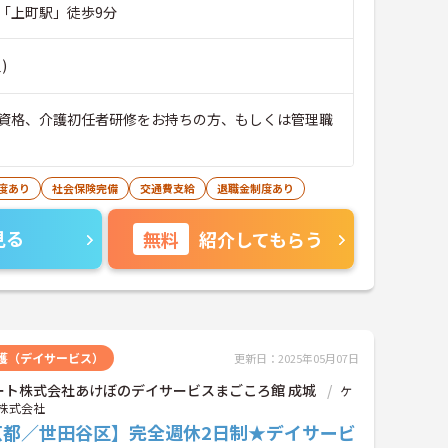
「上町駅」徒歩9分
)
資格、介護初任者研修をお持ちの方、もしくは管理職
度あり
社会保険完備
交通費支給
退職金制度あり
見る
無料
紹介してもらう
護（デイサービス）
更新日：2025年05月07日
ート株式会社あけぼのデイサービスまごころ館 成城
ケ
株式会社
京都／世田谷区】完全週休2日制★デイサービ