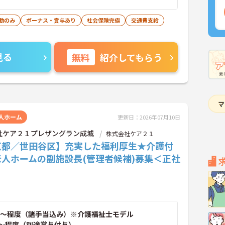
勤のみ
ボーナス・賞与あり
社会保険完備
交通費支給
見る
無料
紹介してもらう
人ホーム
更新日：2026年07月10日
社ケア２１プレザングラン成城
株式会社ケア２１
京都／世田谷区】充実した福利厚生★介護付
老人ホームの副施設長(管理者候補)募集＜正社
～程度（諸手当込み）※介護福祉士モデル
～程度（別途賞与付与）