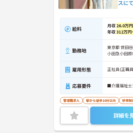
スに
月収
26.0万
給料
年収
312万円
東京都 世田谷区
勤務地
小田急小田原
雇用形態
正社員(正職員
応募要件
■介護福祉士
管理職求人
駅から徒歩10分以内
研修制
詳細を