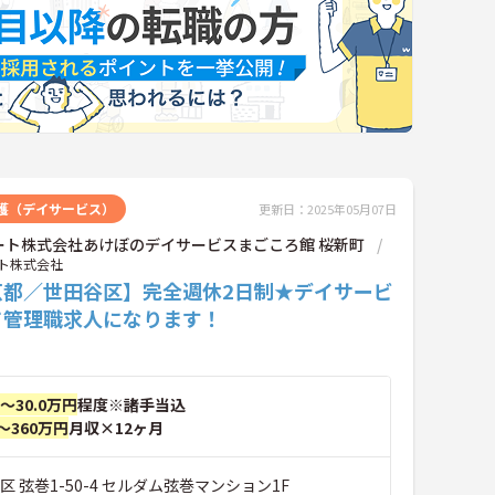
護（デイサービス）
更新日：2025年05月07日
ート株式会社あけぼのデイサービスまごころ館 桜新町
ト株式会社
京都／世田谷区】完全週休2日制★デイサービ
て管理職求人になります！
円～30.0万円
程度※諸手当込
～360万円
月収×12ヶ月
区 弦巻1-50-4 セルダム弦巻マンション1F