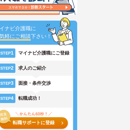
イナビ介護職に
気軽にご相談
下さい！
1
マイナビ介護職にご登録
STEP
2
求人のご紹介
STEP
3
面接・条件交渉
STEP
4
転職成功！
STEP
転職サポートに登録