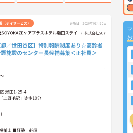
護（デイサービス）
更新日：2026年07月30日
マ
SOYOKAZEケアプラスホテル瀬田ステイ
株式会社SOY
お
京都／世田谷区】特別報酬制度あり☆高齢者
介護施設のセンター長候補募集＜正社員＞
～
区 瀬田1-25-4
「上野毛駅」徒歩10分
)
福祉士 ■経験：必須