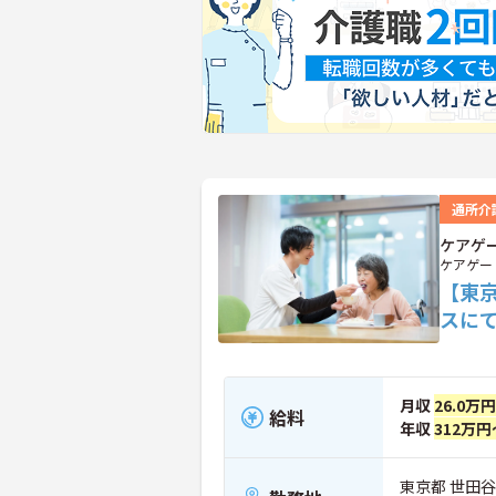
通所介
ケアゲ
ケアゲー
【東
スに
月収
26.0万
給料
年収
312万円
東京都 世田谷