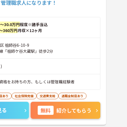
て管理職求人になります！
円～30.0万円
程度※諸手当込
～360万円
月収×12ヶ月
 祖師谷6-10-9
線「祖師ケ谷大蔵駅」徒歩2分
)
資格をお持ちの方、もしくは管理職経験者
度あり
社会保険完備
交通費支給
退職金制度あり
見る
無料
紹介してもらう