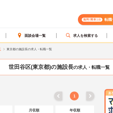
転職
無料!簡単1分
面談会場一覧
求人を検索する
区
東京都の施設長の求人・転職一覧
世田谷区(東京都)の施設長
の求人・転職一覧
1
月収順
年収順