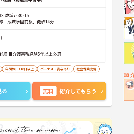
 成城7-30-15
線「成城学園前駅」徒歩14分
)
必須 ■介護実務経験5年以上必須
年間休日110日以上
ボーナス・賞与あり
社会保険完備
見る
無料
紹介してもらう