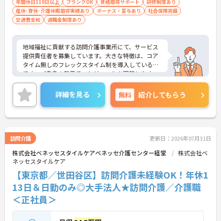
年間休日110日以上
ブランクOK
資格取得サポート
研修制度あり
産休･育休･介護休暇取得実績あり
ボーナス・賞与あり
社会保険完備
交通費支給
退職金制度あり
地域福祉に貢献する訪問介護事業所にて、サービス
提供責任者を募集しています。大きな特徴は、コア
タイム無しのフレックスタイム制を導入している点
です。ご自身の裁量でスケジュールを調整しやす
く、直行直帰も交えながら柔軟に働くことができま
す。大手グループならではの共済会制度（医療費補
詳細を見る
無料
紹介してもらう
助等）や保育手当など、生活を支える福利厚生が充
実しています。訪問介護の経験があればサ責未経験
の方も相談可能で、指導育成力や調整力を磨ける環
境です。資格取得支援制度や75歳までの再雇用制度
もあり、ライフステージに応じた無理のないペース
訪問介護
更新日：2026年07月31日
で、着実にステップアップを図れる基盤が整ってい
株式会社ベネッセスタイルケアベネッセ介護センター経堂
株式会社ベ
ます。
ネッセスタイルケア
★おすすめPOINT★
【東京都／世田谷区】訪問介護未経験OK！年休1
【コアタイム無しのフレックス制で柔軟な働き方が
13日＆日勤のみ◎大手法人★訪問介護／介護職
実現できます】
＜正社員＞
・出退勤の時間を柔軟に調整できるフレックスタイ
ム制を採用しており、ご自身のペースや訪問予定に
合わせたスケジュール管理が可能です