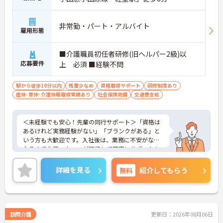
非常勤・パート・アルバイト
雇用形態
■介護職員初任者研修(旧ヘルパー2級)以
応募要件
上 必須 ■経験不問
駅から徒歩10分以内
残業少なめ
資格取得サポート
研修制度あり
産休･育休･介護休暇取得実績あり
社会保険完備
交通費支給
＜未経験でも安心！先輩の同行サポート＞「資格は
あるけれど実務経験がない」「ブランクがある」と
いう方も大歓迎です。入社後は、業務に不安がなく
なるまで先輩スタッフが同行して丁寧にサポートし
ます。実際に未経験からスタートしたスタッフも多
く在籍しており、安心してチャレンジできる環境で
詳細を見る
無料
紹介してもらう
す。
＜移動時間も時給発生！充実の手当でしっかり稼げ
る＞訪問介護で気になる「移動時間」にもしっかり
時給（賃金）が支給されます。さらに、身体介護手
当（時給500円UP）や早朝夜間手当、ICT手当など、
訪問介護
更新日：2026年08月06日
各種手当が充実しています。