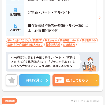
非常勤・パート・アルバイト
雇用形態
■介護職員初任者研修(旧ヘルパー2級)以
応募要件
上 必須 ■経験不問
駅から徒歩10分以内
車通勤可
残業少なめ
資格取得サポート
研修制度あり
産休･育休･介護休暇取得実績あり
社会保険完備
交通費支給
＜未経験でも安心！先輩の同行サポート＞「資格は
あるけれど実務経験がない」「ブランクがある」と
いう方も大歓迎です。入社後は、業務に不安がなく
なるまで先輩スタッフが同行して丁寧にサポートし
ます。実際に未経験からスタートしたスタッフも多
く在籍しており、安心してチャレンジできる環境で
詳細を見る
無料
紹介してもらう
す。
＜移動時間も時給発生！充実の手当でしっかり稼げ
る＞訪問介護で気になる「移動時間」にもしっかり
時給（賃金）が支給されます。さらに、身体介護手
当（時給500円UP）や早朝夜間手当、ICT手当など、
訪問介護
更新日：2026年08月06日
各種手当が充実しています。