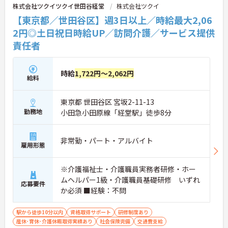
株式会社ツクイツクイ世田谷経堂
株式会社ツクイ
【東京都／世田谷区】週3日以上／時給最大2,06
2円◎土日祝日時給UP／訪問介護／サービス提供
責任者
時給
1,722円～2,062円
給料
東京都 世田谷区 宮坂2-11-13
勤務地
小田急小田原線「経堂駅」徒歩8分
非常勤・パート・アルバイト
雇用形態
※介護福祉士・介護職員実務者研修・ホー
ムヘルパー1級・介護職員基礎研修 いずれ
応募要件
か必須 ■経験：不問
駅から徒歩10分以内
資格取得サポート
研修制度あり
産休･育休･介護休暇取得実績あり
社会保険完備
交通費支給