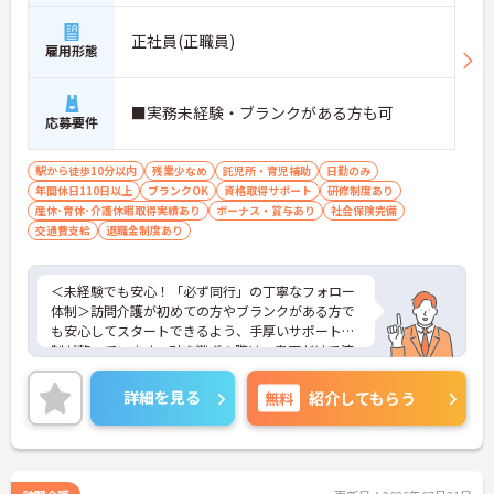
想いをお持ちの方にぴったりの環境です。
＜子育て・家族を大切にする制度が豊富＞「進研ゼ
正社員(正職員)
ミ」の割引や保育手当など、ベネッセグループなら
雇用形態
ではの家族向け福利厚生が非常に充実しています。
産前産後・育児休暇の取得実績や復帰支援はもちろ
ん、お子様の看護休暇や、ご家族の介護休暇・短縮
■実務未経験・ブランクがある方も可
応募要件
勤務制度なども整備されています。ライフステージ
が変わっても、制度を活用しながら長く働き続けら
れる、スタッフに優しい職場です。
駅から徒歩10分以内
残業少なめ
託児所・育児補助
日勤のみ
年間休日110日以上
ブランクOK
資格取得サポート
研修制度あり
産休･育休･介護休暇取得実績あり
ボーナス・賞与あり
社会保険完備
交通費支給
退職金制度あり
＜未経験でも安心！「必ず同行」の丁寧なフォロー
体制＞訪問介護が初めての方やブランクがある方で
も安心してスタートできるよう、手厚いサポート体
制が整っています。引き継ぎの際は、書面だけで済
ませることはなく、必ず先輩スタッフが同行して丁
寧に指導を行います。 ご利用者様の住み慣れたご自
詳細を見る
無料
紹介してもらう
宅で、1対1でじっくりと向き合うケアができるた
め、「もっと丁寧に、親切に介護をしたい」という
想いをお持ちの方にぴったりの環境です。
＜子育て・家族を大切にする制度が豊富＞「進研ゼ
ミ」の割引や保育手当など、ベネッセグループなら