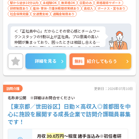
駅から徒歩10分以内
未経験OK
無資格OK
日勤のみ
資格取得サポート
研修制度あり
産休･育休･介護休暇取得実績あり
高収入
ボーナス・賞与あり
社会保険完備
交通費支給
退職金制度あり
＜「正社員中心」だからこその安心感とチームワー
ク＞スタッフの9割以上が正社員。プロ意識の高い
仲間が集まっており、困ったときは相談し合える環
境です。性別に関わらず活躍できるフラットな雰囲
気があります。
＜電動自転車でラクラク移動！身体への負担を軽減
詳細を見る
無料
紹介してもらう
＞会社から1人1台、専用の電動自転車が支給されま
す（一部例外あり）。お客様のご自宅への移動が快
適になるだけでなく、貸与された自転車での通勤も
可能です。移動の負担を減らして元気にケアに向き
合えます。
訪問介護
更新日：2026年07月10日
＜頑張りがしっかり給与に反映される仕組み＞「社
名称非公開 ※詳細はお問合せください
員を大事にする」をモットーに、業界トップクラス
の給与水準を目指しています。賞与は年2回あり、資
【東京都／世田谷区】日勤×高収入◎首都圏を中
格手当や土日出勤手当も充実。キャリアパスも明確
心に施設を展開する成長企業で訪問介護職員募集
で、管理者へのステップアップなど、頑張りに応じ
です！
て収入もやりがいもアップします。
月収
30.0万円
～程度 諸手当込み※初任者研