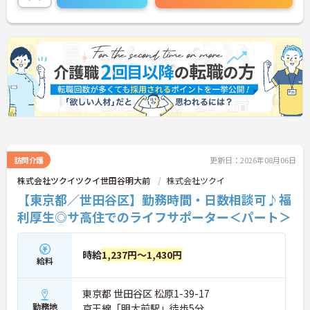
訪問介護
更新日：2026年08月06日
株式会社ツクイツクイ世田谷明大前
株式会社ツクイ
【東京都／世田谷区】勤務時間・日数相談可♪福
利厚生◎サ高住でのライフサポーター＜パート＞
時給
1,237円～1,430円
給料
東京都 世田谷区 松原1-39-17
勤務地
京王線「明大前駅」徒歩5分