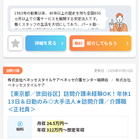
1983年の創業以来、40年以上の歴史を持ち全国650
ヵ所以上で介護サービスを展開する安定法人です。
働くスタッフの生活を大切にしており、パート勤務
でも年2回の特別手当支給実績があるほか、土日祝
日の時給アップや独自の福利厚生制度など、収入
面・待遇面での手厚いサポートを用意しています。
詳細を見る
無料
紹介してもらう
「くるみん」認定企業として週3日からの柔軟なシ
フトに対応し、ご家庭と両立しながら無理なく活躍
できます。髪色やネイルも自由で個性を尊重する社
風のため、のびのびとお仕事に取り組めます。資格
取得支援制度も完備しており、有資格者の方がご自
訪問介護
更新日：2026年07月31日
身のペースでキャリアを磨き、自分らしい働き方を
株式会社ベネッセスタイルケアベネッセ介護センター祖師谷
株式会社
実現できる安心の環境が整っています。
ベネッセスタイルケア
★おすすめPOINT★
【東京都／世田谷区】訪問介護未経験OK！年休1
【柔軟な働き方と自分らしさの尊重】
13日＆日勤のみ◎大手法人★訪問介護／介護職
・週3日以上から勤務日数や時間の相談が可能です
＜正社員＞
・髪色やネイルが自由で個性を活かして働けます
・くるみん認定取得で子育て世代をサポートしてい
ます
月収
24.5万円
～
給料
年収
322万円
～想定年収
【充実した手当と独自の福利厚生】
・パート勤務でも年2回の特別手当支給実績があり