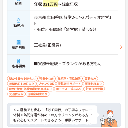
ではの家族向け福利厚生が非常に充実しています。
給料
年収
331万円
～想定年収
産前産後・育児休暇の取得実績や復帰支援はもちろ
ん、お子様の看護休暇や、ご家族の介護休暇・短縮
勤務制度なども整備されています。ライフステージ
東京都 世田谷区 経堂2-17-2 パティオ経堂1
が変わっても、制度を活用しながら長く働き続けら
F
勤務地
れる、スタッフに優しい職場です。
小田急小田原線「経堂駅」徒歩5分
正社員(正職員)
雇用形態
■実務未経験・ブランクがある方も可
応募要件
駅から徒歩10分以内
残業少なめ
託児所・育児補助
日勤のみ
年間休日110日以上
ブランクOK
資格取得サポート
研修制度あり
産休･育休･介護休暇取得実績あり
ボーナス・賞与あり
社会保険完備
交通費支給
退職金制度あり
＜未経験でも安心！「必ず同行」の丁寧なフォロー
体制＞訪問介護が初めての方やブランクがある方で
も安心してスタートできるよう、手厚いサポート体
制が整っています。引き継ぎの際は、書面だけで済