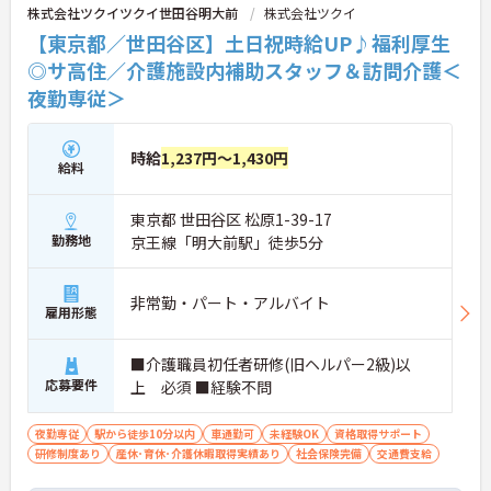
株式会社ツクイツクイ世田谷明大前
株式会社ツクイ
【東京都／世田谷区】土日祝時給UP♪福利厚生
◎サ高住／介護施設内補助スタッフ＆訪問介護＜
夜勤専従＞
時給
1,237円～1,430円
給料
東京都 世田谷区 松原1-39-17
勤務地
京王線「明大前駅」徒歩5分
非常勤・パート・アルバイト
雇用形態
■介護職員初任者研修(旧ヘルパー2級)以
応募要件
上 必須 ■経験不問
夜勤専従
駅から徒歩10分以内
車通勤可
未経験OK
資格取得サポート
研修制度あり
産休･育休･介護休暇取得実績あり
社会保険完備
交通費支給