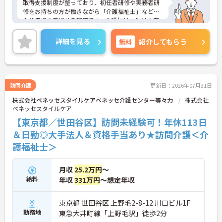
取得支援制度が整っており、初任者研修や実務者研
修をお持ちの方が働きながら「介護福祉士」などの
上位資格を目指せる環境です。介護福祉士以外の有
資格者には毎月「介福資格取得支援手当」が支給さ
れるため、モチベーション高くステップアップに挑
詳細を見る
無料
紹介してもらう
戦できます。業務は日勤帯のみで、日々のスケジュ
ールに合わせて直行直帰も可能。必ずサービス提供
責任者が同行して丁寧な引き継ぎを行うため、訪問
介護が初めての方も安心です。ご利用者様のご自宅
で1対1のケアにじっくり専念でき、介護保険制度な
訪問介護
更新日：2026年07月31日
どの専門知識も身につきます。年間休日113日（前
株式会社ベネッセスタイルケアベネッセ介護センター等々力
株式会社
期・後期特別休暇含む）に加え、未就学児1人につ
ベネッセスタイルケア
き月1万円の保育手当や医療費補助など大手ならで
はの福利厚生が完備されており、安心して長く働き
【東京都／世田谷区】訪問未経験可！年休113日
続けられる魅力的な職場です。
＆日勤◎大手法人＆資格手当あり★訪問介護＜介
護福祉士＞
★おすすめPOINT★
＜未経験でも安心！「必ず同行」の丁寧なフォロー
体制＞訪問介護が初めての方やブランクがある方で
月収
25.2万円
～
も安心してスタートできるよう、手厚いサポート体
給料
年収
331万円
～想定年収
制が整っています。引き継ぎの際は、書面だけで済
ませることはなく、必ず先輩スタッフが同行して丁
寧に指導を行います。 ご利用者様の住み慣れたご自
東京都 世田谷区 上野毛2-8-12 川口ビル1F
宅で、1対1でじっくりと向き合うケアができるた
勤務地
東急大井町線「上野毛駅」徒歩2分
め、「もっと丁寧に、親切に介護をしたい」という