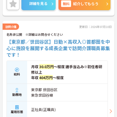
＜電動自転車でラクラク移動！身体への負担を軽減
詳細を見る
無料
紹介してもらう
＞会社から1人1台、専用の電動自転車が支給されま
す（一部例外あり）。お客様のご自宅への移動が快
適になるだけでなく、貸与された自転車での通勤も
可能です。移動の負担を減らして元気にケアに向き
合えます。
訪問介護
更新日：2026年07月10日
＜頑張りがしっかり給与に反映される仕組み＞「社
名称非公開 ※詳細はお問合せください
員を大事にする」をモットーに、業界トップクラス
の給与水準を目指しています。賞与は年2回あり、資
【東京都／世田谷区】日勤×高収入◎首都圏を中
格手当や土日出勤手当も充実。キャリアパスも明確
心に施設を展開する成長企業で訪問介護職員募集
で、管理者へのステップアップなど、頑張りに応じ
です！
て収入もやりがいもアップします。
月収
30.0万円
～程度 諸手当込み※初任者研
修以上
給料
年収
404万円
～程度
東京都 世田谷区
勤務地
東急世田谷線
正社員(正職員)
雇用形態