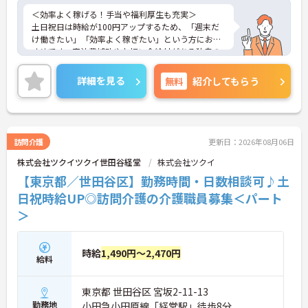
＜効率よく稼げる！手当や福利厚生も充実＞
土日祝日は時給が100円アップするため、「週末だ
け働きたい」「効率よく稼ぎたい」という方におす
すめです。宿泊費補助やお祝い金給付がある独自の
福利厚生や、子育て支援手当など、大手ならではの
手厚い待遇が働くあなたをしっかりサポートしま
詳細を見る
無料
紹介してもらう
す。
＜おしゃれも自由！自分らしく働ける職場＞
髪色や髪型の自由度はもちろん、ネイルやまつげエ
クステ、ヒゲもOK（社内規定あり）！個性を尊重す
る風通しの良い雰囲気があり、スタッフ同士も自然
訪問介護
更新日：2026年08月06日
体で働いています。Wワークや副業も可能ですの
株式会社ツクイツクイ世田谷経堂
株式会社ツクイ
で、自分のライフスタイルや「好き」を大切にしな
がら働きたい方にぴったりです。
【東京都／世田谷区】勤務時間・日数相談可♪土
日祝時給UP◎訪問介護の介護職員募集＜パート
＞
時給
1,490円～2,470円
給料
東京都 世田谷区 宮坂2-11-13
勤務地
小田急小田原線「経堂駅」徒歩8分