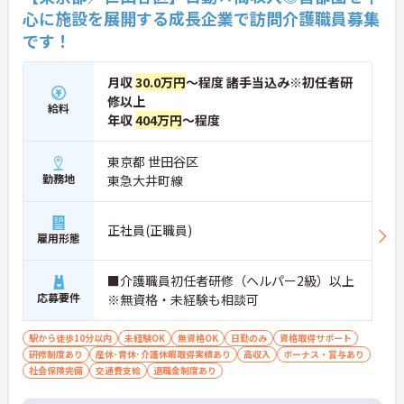
格手当や土日出勤手当も充実。キャリアパスも明確
心に施設を展開する成長企業で訪問介護職員募集
で、管理者へのステップアップなど、頑張りに応じ
です！
て収入もやりがいもアップします。
月収
30.0万円
～程度 諸手当込み※初任者研
修以上
給料
年収
404万円
～程度
東京都 世田谷区
勤務地
東急大井町線
正社員(正職員)
雇用形態
■介護職員初任者研修（ヘルパー2級）以上
応募要件
※無資格・未経験も相談可
駅から徒歩10分以内
未経験OK
無資格OK
日勤のみ
資格取得サポート
研修制度あり
産休･育休･介護休暇取得実績あり
高収入
ボーナス・賞与あり
社会保険完備
交通費支給
退職金制度あり