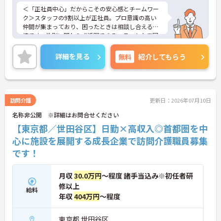
＜「正社員中心」だからこその安心感とチームワー
ク＞スタッフの9割以上が正社員。プロ意識の高い
仲間が集まっており、困ったときは相談し合える環
境です。性別に関わらず活躍できるフラットな雰囲
気があります。
＜電動自転車でラクラク移動！身体への負担を軽減
詳細を見る
無料
紹介してもらう
＞会社から1人1台、専用の電動自転車が支給されま
す（一部例外あり）。お客様のご自宅への移動が快
適になるだけでなく、貸与された自転車での通勤も
可能です。移動の負担を減らして元気にケアに向き
合えます。
訪問介護
更新日：2026年07月10日
＜頑張りがしっかり給与に反映される仕組み＞「社
名称非公開 ※詳細はお問合せください
員を大事にする」をモットーに、業界トップクラス
の給与水準を目指しています。賞与は年2回あり、資
【東京都／世田谷区】日勤×高収入◎首都圏を中
格手当や土日出勤手当も充実。キャリアパスも明確
心に施設を展開する成長企業で訪問介護職員募集
で、管理者へのステップアップなど、頑張りに応じ
です！
て収入もやりがいもアップします。
月収
30.0万円
～程度 諸手当込み※初任者研
修以上
給料
年収
404万円
～程度
東京都 世田谷区