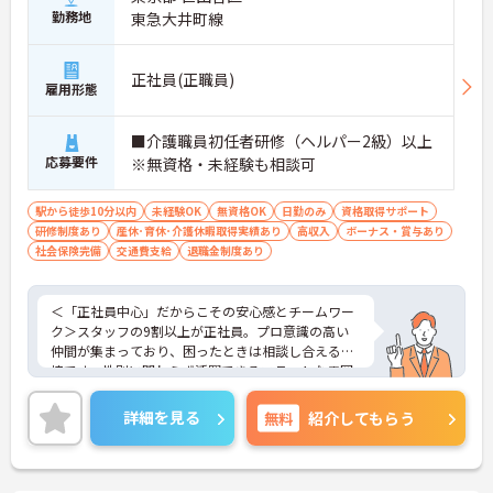
勤務地
東急大井町線
正社員(正職員)
雇用形態
■介護職員初任者研修（ヘルパー2級）以上
応募要件
※無資格・未経験も相談可
駅から徒歩10分以内
未経験OK
無資格OK
日勤のみ
資格取得サポート
研修制度あり
産休･育休･介護休暇取得実績あり
高収入
ボーナス・賞与あり
社会保険完備
交通費支給
退職金制度あり
＜「正社員中心」だからこその安心感とチームワー
ク＞スタッフの9割以上が正社員。プロ意識の高い
仲間が集まっており、困ったときは相談し合える環
境です。性別に関わらず活躍できるフラットな雰囲
気があります。
＜電動自転車でラクラク移動！身体への負担を軽減
詳細を見る
無料
紹介してもらう
＞会社から1人1台、専用の電動自転車が支給されま
す（一部例外あり）。お客様のご自宅への移動が快
適になるだけでなく、貸与された自転車での通勤も
可能です。移動の負担を減らして元気にケアに向き