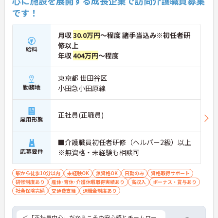
心に施設を展開する成長企業で訪問介護職員募集
で、管理者へのステップアップなど、頑張りに応じ
です！
て収入もやりがいもアップします。
月収
30.0万円
～程度 諸手当込み※初任者研
修以上
給料
年収
404万円
～程度
東京都 世田谷区
勤務地
小田急小田原線
正社員(正職員)
雇用形態
■介護職員初任者研修（ヘルパー2級）以上
応募要件
※無資格・未経験も相談可
駅から徒歩10分以内
未経験OK
無資格OK
日勤のみ
資格取得サポート
研修制度あり
産休･育休･介護休暇取得実績あり
高収入
ボーナス・賞与あり
社会保険完備
交通費支給
退職金制度あり
＜「正社員中心」だからこその安心感とチームワー