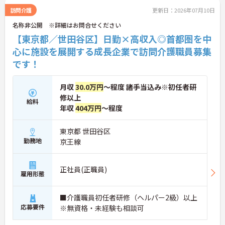
合えます。
訪問介護
更新日：2026年07月10日
＜頑張りがしっかり給与に反映される仕組み＞「社
名称非公開 ※詳細はお問合せください
員を大事にする」をモットーに、業界トップクラス
の給与水準を目指しています。賞与は年2回あり、資
【東京都／世田谷区】日勤×高収入◎首都圏を中
格手当や土日出勤手当も充実。キャリアパスも明確
心に施設を展開する成長企業で訪問介護職員募集
で、管理者へのステップアップなど、頑張りに応じ
です！
て収入もやりがいもアップします。
月収
30.0万円
～程度 諸手当込み※初任者研
修以上
給料
年収
404万円
～程度
東京都 世田谷区
勤務地
京王線
正社員(正職員)
雇用形態
■介護職員初任者研修（ヘルパー2級）以上
応募要件
※無資格・未経験も相談可