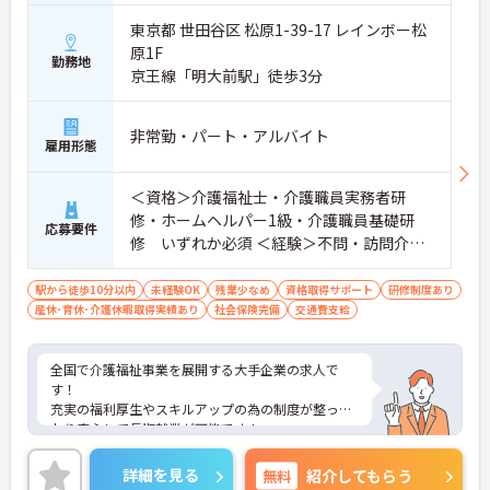
東京都 世田谷区 松原1-39-17 レインボー松
原1F
勤務地
京王線「明大前駅」徒歩3分
非常勤・パート・アルバイト
雇用形態
＜資格＞介護福祉士・介護職員実務者研
修・ホームヘルパー1級・介護職員基礎研
応募要件
修 いずれか必須 ＜経験＞不問・訪問介護
の実務経験歓迎
駅から徒歩10分以内
未経験OK
残業少なめ
資格取得サポート
研修制度あり
産休･育休･介護休暇取得実績あり
社会保険完備
交通費支給
全国で介護福祉事業を展開する大手企業の求人で
す！
充実の福利厚生やスキルアップの為の制度が整って
おり安心して長期就業が可能です！
ご興味ある方には、面接のポイントなど、さらに詳
細をお話致しますのでお気軽にご相談ください。
詳細を見る
無料
紹介してもらう