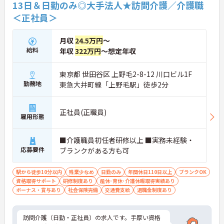
13日＆日勤のみ◎大手法人★訪問介護／介護職
れる、スタッフに優しい職場です。
＜正社員＞
月収
24.5万円
～
給料
年収
322万円
～想定年収
東京都 世田谷区 上野毛2-8-12 川口ビル1F
勤務地
東急大井町線「上野毛駅」徒歩2分
正社員(正職員)
雇用形態
■介護職員初任者研修以上 ■実務未経験・
応募要件
ブランクがある方も可
駅から徒歩10分以内
残業少なめ
日勤のみ
年間休日110日以上
ブランクOK
資格取得サポート
研修制度あり
産休･育休･介護休暇取得実績あり
ボーナス・賞与あり
社会保険完備
交通費支給
退職金制度あり
訪問介護（日勤・正社員）の求人です。手厚い資格