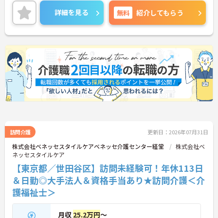
資格者には毎月「介福資格取得支援手当」が支給さ
れるため、モチベーション高くステップアップに挑
詳細を見る
無料
紹介してもらう
戦できます。業務は日勤帯のみで、日々のスケジュ
ールに合わせて直行直帰も可能。必ずサービス提供
責任者が同行して丁寧な引き継ぎを行うため、訪問
介護が初めての方も安心です。ご利用者様のご自宅
で1対1のケアにじっくり専念でき、介護保険制度な
どの専門知識も身につきます。年間休日113日（前
期・後期特別休暇含む）に加え、未就学児1人につ
き月1万円の保育手当や医療費補助など大手ならで
はの福利厚生が完備されており、安心して長く働き
続けられる魅力的な職場です。
★おすすめPOINT★
＜未経験でも安心！「必ず同行」の丁寧なフォロー
体制＞訪問介護が初めての方やブランクがある方で
訪問介護
更新日：2026年07月31日
も安心してスタートできるよう、手厚いサポート体
株式会社ベネッセスタイルケアベネッセ介護センター経堂
株式会社ベ
制が整っています。引き継ぎの際は、書面だけで済
ネッセスタイルケア
ませることはなく、必ず先輩スタッフが同行して丁
【東京都／世田谷区】訪問未経験可！年休113日
寧に指導を行います。 ご利用者様の住み慣れたご自
宅で、1対1でじっくりと向き合うケアができるた
＆日勤◎大手法人＆資格手当あり★訪問介護＜介
め、「もっと丁寧に、親切に介護をしたい」という
護福祉士＞
想いをお持ちの方にぴったりの環境です。
＜子育て・家族を大切にする制度が豊富＞「進研ゼ
ミ」の割引や保育手当など、ベネッセグループなら
月収
25.2万円
～