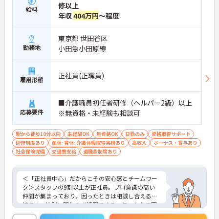
修以上
給料
年収
404万円
～程度
東京都 世田谷区
勤務地
小田急小田原線
正社員(正職員)
雇用形態
■介護職員初任者研修（ヘルパー2級）以上
応募要件
※無資格・未経験も相談可
駅から徒歩10分以内
未経験OK
無資格OK
日勤のみ
資格取得サポート
研修制度あり
産休･育休･介護休暇取得実績あり
高収入
ボーナス・賞与あり
社会保険完備
交通費支給
退職金制度あり
＜「正社員中心」だからこその安心感とチームワー
ク＞スタッフの9割以上が正社員。プロ意識の高い
仲間が集まっており、困ったときは相談し合える環
境です。性別に関わらず活躍できるフラットな雰囲
気があります。