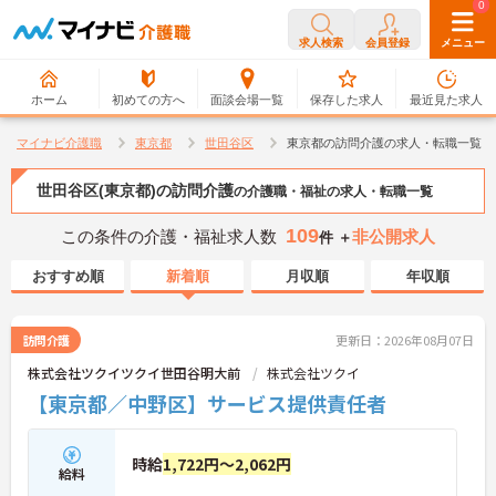
0
0
求人検索
会員登録
メニュー
ホーム
初めての方へ
面談会場一覧
保存した求人
最近見た求人
マイナビ介護職
東京都
世田谷区
東京都の訪問介護の求人・転職一覧
世田谷区(東京都)の訪問介護
の介護職・福祉の求人・転職一覧
109
この条件の介護・福祉求人数
非公開求人
件 ＋
おすすめ順
新着順
月収順
年収順
訪問介護
更新日：2026年08月07日
株式会社ツクイツクイ世田谷明大前
株式会社ツクイ
【東京都／中野区】サービス提供責任者
時給
1,722円～2,062円
給料