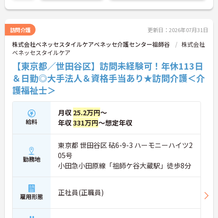
ールに合わせて直行直帰も可能。必ずサービス提供
責任者が同行して丁寧な引き継ぎを行うため、訪問
介護が初めての方も安心です。ご利用者様のご自宅
で1対1のケアにじっくり専念でき、介護保険制度な
訪問介護
更新日：2026年07月31日
どの専門知識も身につきます。年間休日113日（前
株式会社ベネッセスタイルケアベネッセ介護センター祖師谷
株式会社
期・後期特別休暇含む）に加え、未就学児1人につ
ベネッセスタイルケア
き月1万円の保育手当や医療費補助など大手ならで
はの福利厚生が完備されており、安心して長く働き
【東京都／世田谷区】訪問未経験可！年休113日
続けられる魅力的な職場です。
＆日勤◎大手法人＆資格手当あり★訪問介護＜介
護福祉士＞
★おすすめPOINT★
＜未経験でも安心！「必ず同行」の丁寧なフォロー
体制＞訪問介護が初めての方やブランクがある方で
月収
25.2万円
～
も安心してスタートできるよう、手厚いサポート体
給料
年収
331万円
～想定年収
制が整っています。引き継ぎの際は、書面だけで済
ませることはなく、必ず先輩スタッフが同行して丁
寧に指導を行います。 ご利用者様の住み慣れたご自
東京都 世田谷区 砧6-9-3 ハーモニーハイツ2
宅で、1対1でじっくりと向き合うケアができるた
05号
め、「もっと丁寧に、親切に介護をしたい」という
勤務地
小田急小田原線「祖師ケ谷大蔵駅」徒歩8分
想いをお持ちの方にぴったりの環境です。
＜子育て・家族を大切にする制度が豊富＞「進研ゼ
ミ」の割引や保育手当など、ベネッセグループなら
正社員(正職員)
ではの家族向け福利厚生が非常に充実しています。
雇用形態
産前産後・育児休暇の取得実績や復帰支援はもちろ
ん、お子様の看護休暇や、ご家族の介護休暇・短縮