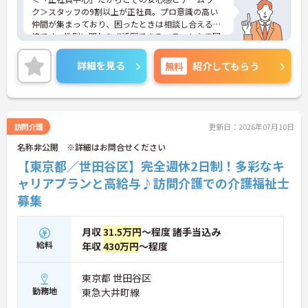
ク＞スタッフの9割以上が正社員。プロ意識の高い
仲間が集まっており、困ったときは相談し合える環
境です。性別に関わらず活躍できるフラットな雰囲
気があります。
＜電動自転車でラクラク移動！身体への負担を軽減
詳細を見る
無料
紹介してもらう
＞会社から1人1台、専用の電動自転車が支給されま
す（一部例外あり）。お客様のご自宅への移動が快
適になるだけでなく、貸与された自転車での通勤も
可能です。移動の負担を減らして元気にケアに向き
合えます。
訪問介護
更新日：2026年07月10日
＜頑張りがしっかり給与に反映される仕組み＞「社
名称非公開 ※詳細はお問合せください
員を大事にする」をモットーに、業界トップクラス
の給与水準を目指しています。賞与は年2回あり、資
【東京都／世田谷区】完全週休2日制！多彩なキ
格手当や土日出勤手当も充実。キャリアパスも明確
ャリアプランと高給与♪訪問介護での介護福祉士
で、管理者へのステップアップなど、頑張りに応じ
募集
て収入もやりがいもアップします。
月収
31.5万円
～程度 諸手当込み
給料
年収
430万円
～程度
東京都 世田谷区
勤務地
東急大井町線