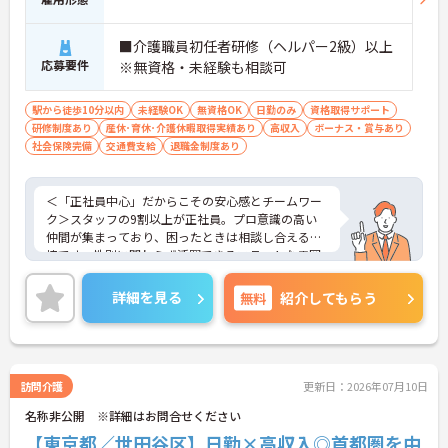
■介護職員初任者研修（ヘルパー2級）以上
応募要件
※無資格・未経験も相談可
駅から徒歩10分以内
未経験OK
無資格OK
日勤のみ
資格取得サポート
研修制度あり
産休･育休･介護休暇取得実績あり
高収入
ボーナス・賞与あり
社会保険完備
交通費支給
退職金制度あり
＜「正社員中心」だからこその安心感とチームワー
ク＞スタッフの9割以上が正社員。プロ意識の高い
仲間が集まっており、困ったときは相談し合える環
境です。性別に関わらず活躍できるフラットな雰囲
気があります。
＜電動自転車でラクラク移動！身体への負担を軽減
詳細を見る
無料
紹介してもらう
＞会社から1人1台、専用の電動自転車が支給されま
す（一部例外あり）。お客様のご自宅への移動が快
適になるだけでなく、貸与された自転車での通勤も
可能です。移動の負担を減らして元気にケアに向き
合えます。
訪問介護
更新日：2026年07月10日
＜頑張りがしっかり給与に反映される仕組み＞「社
名称非公開 ※詳細はお問合せください
員を大事にする」をモットーに、業界トップクラス
の給与水準を目指しています。賞与は年2回あり、資
【東京都／世田谷区】日勤×高収入◎首都圏を中