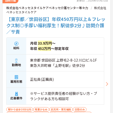
訪問介護
更新日：2026年07月31日
ではの家族向け福利厚生が非常に充実しています。
株式会社ベネッセスタイルケアベネッセ介護センター等々力
株式会社
産前産後・育児休暇の取得実績や復帰支援はもちろ
ベネッセスタイルケア
ん、お子様の看護休暇や、ご家族の介護休暇・短縮
勤務制度なども整備されています。ライフステージ
【東京都／世田谷区】年収450万円以上＆フレッ
が変わっても、制度を活用しながら長く働き続けら
クス制◎手厚い福利厚生！駅徒歩2分♪訪問介護
れる、スタッフに優しい職場です。
／サ責
月収
33.9万円
～
給料
年収
452万円
～想定年収
東京都 世田谷区 上野毛2-8-12 川口ビル1F
勤務地
東急大井町線「上野毛駅」徒歩2分
正社員(正職員)
雇用形態
※サービス提供責任者の経験がない方・ブ
応募要件
ランクがある方も相談可
駅から徒歩10分以内
残業少なめ
託児所・育児補助
日勤のみ