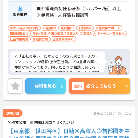
■介護職員初任者研修（ヘルパー2級）以上
応募要件
※無資格・未経験も相談可
駅から徒歩10分以内
未経験OK
無資格OK
日勤のみ
資格取得サポート
研修制度あり
産休･育休･介護休暇取得実績あり
高収入
ボーナス・賞与あり
社会保険完備
交通費支給
退職金制度あり
＜「正社員中心」だからこその安心感とチームワー
ク＞スタッフの9割以上が正社員。プロ意識の高い
仲間が集まっており、困ったときは相談し合える環
境です。性別に関わらず活躍できるフラットな雰囲
気があります。
＜電動自転車でラクラク移動！身体への負担を軽減
詳細を見る
無料
紹介してもらう
＞会社から1人1台、専用の電動自転車が支給されま
す（一部例外あり）。お客様のご自宅への移動が快
適になるだけでなく、貸与された自転車での通勤も
可能です。移動の負担を減らして元気にケアに向き
合えます。
訪問介護
更新日：2026年07月10日
＜頑張りがしっかり給与に反映される仕組み＞「社
名称非公開 ※詳細はお問合せください
員を大事にする」をモットーに、業界トップクラス
の給与水準を目指しています。賞与は年2回あり、資
【東京都／世田谷区】日勤×高収入◎首都圏を中
格手当や土日出勤手当も充実。キャリアパスも明確