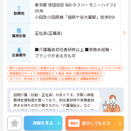
ます
東京都 世田谷区 砧6-9-3 ハーモニーハイツ2
・土日祝日勤務は時給が100円アップします
05号
・結婚・出生・入学のお祝い金や宿泊補助などの独
勤務地
小田急小田原線「祖師ケ谷大蔵駅」徒歩8分
自福利厚生が利用できます
【大手ならではの教育体制と安定基盤】
正社員(正職員)
・全国展開する法人の強固な経営基盤のもとで働け
雇用形態
ます
・資格取得や自己啓発を支援する制度が整っていま
■介護職員初任者研修以上 ■実務未経験・
す
応募要件
・スマートフォン貸与により業務効率化を進めてい
ブランクがある方も可
ます
駅から徒歩10分以内
残業少なめ
日勤のみ
年間休日110日以上
ブランクOK
資格取得サポート
研修制度あり
産休･育休･介護休暇取得実績あり
ボーナス・賞与あり
社会保険完備
交通費支給
退職金制度あり
訪問介護（日勤・正社員）の求人です。手厚い資格
取得支援制度が整っており、初任者研修や実務者研
修をお持ちの方が働きながら「介護福祉士」などの
上位資格を目指せる環境です。介護福祉士以外の有
資格者には毎月「介福資格取得支援手当」が支給さ
れるため、モチベーション高くステップアップに挑
詳細を見る
無料
紹介してもらう
戦できます。業務は日勤帯のみで、日々のスケジュ