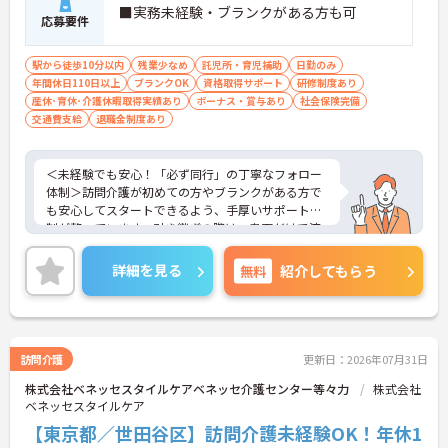
勤務制度なども整備されています。ライフステージ
■実務未経験・ブランクがある方も可
応募要件
が変わっても、制度を活用しながら長く働き続けら
れる、スタッフに優しい職場です。
駅から徒歩10分以内
残業少なめ
託児所・育児補助
日勤のみ
年間休日110日以上
ブランクOK
資格取得サポート
研修制度あり
産休･育休･介護休暇取得実績あり
ボーナス・賞与あり
社会保険完備
交通費支給
退職金制度あり
＜未経験でも安心！「必ず同行」の丁寧なフォロー
体制＞訪問介護が初めての方やブランクがある方で
も安心してスタートできるよう、手厚いサポート体
制が整っています。引き継ぎの際は、書面だけで済
ませることはなく、必ず先輩スタッフが同行して丁
寧に指導を行います。 ご利用者様の住み慣れたご自
詳細を見る
無料
紹介してもらう
宅で、1対1でじっくりと向き合うケアができるた
め、「もっと丁寧に、親切に介護をしたい」という
想いをお持ちの方にぴったりの環境です。
＜子育て・家族を大切にする制度が豊富＞「進研ゼ
ミ」の割引や保育手当など、ベネッセグループなら
訪問介護
更新日：2026年07月31日
ではの家族向け福利厚生が非常に充実しています。
株式会社ベネッセスタイルケアベネッセ介護センター等々力
株式会社
産前産後・育児休暇の取得実績や復帰支援はもちろ
ベネッセスタイルケア
ん、お子様の看護休暇や、ご家族の介護休暇・短縮
勤務制度なども整備されています。ライフステージ
【東京都／世田谷区】訪問介護未経験OK！年休1
が変わっても、制度を活用しながら長く働き続けら