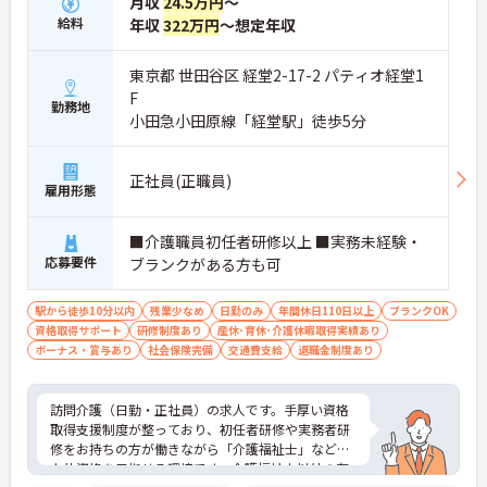
月収
24.5万円
～
・ご自宅からの直行直帰など効率的な働き方も実践
給料
年収
322万円
～想定年収
できることで、業務の負担を軽減しながらメリハリ
をつけて活躍できます
東京都 世田谷区 経堂2-17-2 パティオ経堂1
【サ責未経験から挑戦でき、長期的なキャリア形成
F
が期待できます】
勤務地
小田急小田原線「経堂駅」徒歩5分
・訪問介護の経験があればサービス提供責任者が未
経験でも相談可能で、ヘルパーの指導や業務調整な
どのマネジメントスキルを実践的に学べる体制があ
正社員(正職員)
ります
雇用形態
・介護支援専門員などの資格取得支援制度に加え、
75歳までの再雇用制度が設けられており、長期的な
■介護職員初任者研修以上 ■実務未経験・
視野で専門性を高めていけます
応募要件
ブランクがある方も可
【高水準給与と大手グループの手厚い福利厚生が整
っています】
駅から徒歩10分以内
残業少なめ
日勤のみ
年間休日110日以上
ブランクOK
・安定した収入アップが見込める環境です
資格取得サポート
研修制度あり
産休･育休･介護休暇取得実績あり
・未就学児への保育手当や、医療費・市販薬の補助
ボーナス・賞与あり
社会保険完備
交通費支給
退職金制度あり
が受けられる共済会制度が充実しており、ご家庭と
の両立を強力にバックアップします
訪問介護（日勤・正社員）の求人です。手厚い資格
取得支援制度が整っており、初任者研修や実務者研
修をお持ちの方が働きながら「介護福祉士」などの
上位資格を目指せる環境です。介護福祉士以外の有