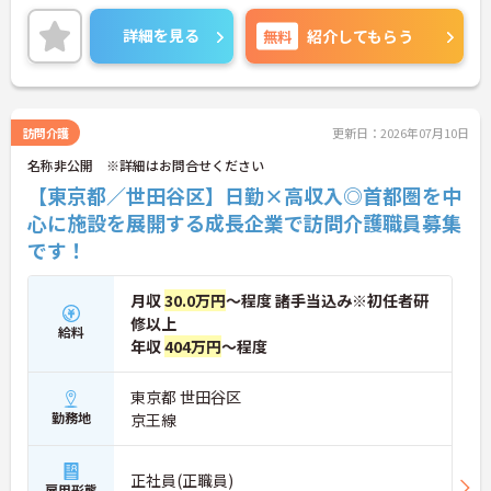
ませることはなく、必ず先輩スタッフが同行して丁
寧に指導を行います。 ご利用者様の住み慣れたご自
詳細を見る
無料
紹介してもらう
宅で、1対1でじっくりと向き合うケアができるた
め、「もっと丁寧に、親切に介護をしたい」という
想いをお持ちの方にぴったりの環境です。
＜子育て・家族を大切にする制度が豊富＞「進研ゼ
ミ」の割引や保育手当など、ベネッセグループなら
訪問介護
更新日：2026年07月10日
ではの家族向け福利厚生が非常に充実しています。
名称非公開 ※詳細はお問合せください
産前産後・育児休暇の取得実績や復帰支援はもちろ
ん、お子様の看護休暇や、ご家族の介護休暇・短縮
【東京都／世田谷区】日勤×高収入◎首都圏を中
勤務制度なども整備されています。ライフステージ
心に施設を展開する成長企業で訪問介護職員募集
が変わっても、制度を活用しながら長く働き続けら
です！
れる、スタッフに優しい職場です。
月収
30.0万円
～程度 諸手当込み※初任者研
修以上
給料
年収
404万円
～程度
東京都 世田谷区
勤務地
京王線
正社員(正職員)
雇用形態