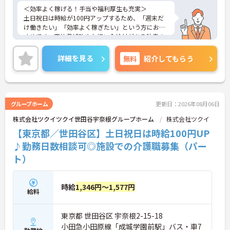
＜効率よく稼げる！手当や福利厚生も充実＞
土日祝日は時給が100円アップするため、「週末だ
け働きたい」「効率よく稼ぎたい」という方におす
すめです。宿泊費補助やお祝い金給付がある独自の
福利厚生や、子育て支援手当など、大手ならではの
手厚い待遇が働くあなたをしっかりサポートしま
詳細を見る
無料
紹介してもらう
す。
＜おしゃれも自由！自分らしく働ける職場＞
髪色や髪型の自由度はもちろん、ネイルやまつげエ
クステ、ヒゲもOK（社内規定あり）！個性を尊重す
る風通しの良い雰囲気があり、スタッフ同士も自然
グループホーム
更新日：2026年08月06日
体で働いています。Wワークや副業も可能ですの
株式会社ツクイツクイ世田谷宇奈根グループホーム
株式会社ツクイ
で、自分のライフスタイルや「好き」を大切にしな
がら働きたい方にぴったりです。
【東京都／世田谷区】土日祝日は時給100円UP
♪勤務日数相談可◎施設での介護職募集（パー
ト）
時給
1,346円～1,577円
給料
東京都 世田谷区 宇奈根2-15-18
小田急小田原線「成城学園前駅」バス・車7