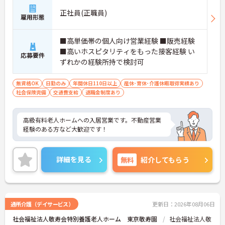
自福利厚生が利用できます
正社員(正職員)
雇用形態
【大手ならではの教育体制と安定基盤】
・全国展開する法人の強固な経営基盤のもとで働け
■高単価帯の個人向け営業経験 ■販売経験
ます
■高いホスピタリティをもった接客経験 い
・資格取得や自己啓発を支援する制度が整っていま
応募要件
ずれかの経験所持で検討可
す
・スマートフォン貸与により業務効率化を進めてい
ます
無資格OK
日勤のみ
年間休日110日以上
産休･育休･介護休暇取得実績あり
社会保険完備
交通費支給
退職金制度あり
高級有料老人ホームへの入居営業です。不動産営業
経験のある方など大歓迎です！
詳細を見る
無料
紹介してもらう
通所介護（デイサービス）
更新日：2026年08月06日
社会福祉法人敬寿会特別養護老人ホーム 東京敬寿園
社会福祉法人敬