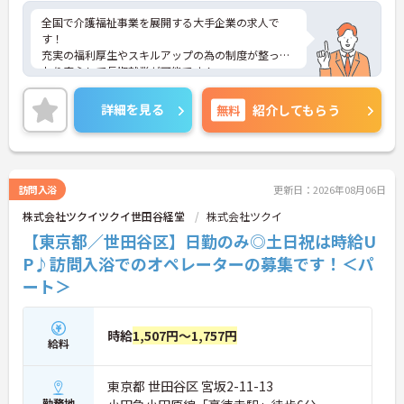
全国で介護福祉事業を展開する大手企業の求人で
す！
充実の福利厚生やスキルアップの為の制度が整って
おり安心して長期就業が可能です！
ご興味ある方には、面接のポイントなど、さらに詳
細をお話致しますのでお気軽にご相談ください。
詳細を見る
無料
紹介してもらう
訪問入浴
更新日：2026年08月06日
株式会社ツクイツクイ世田谷経堂
株式会社ツクイ
【東京都／世田谷区】日勤のみ◎土日祝は時給U
P♪訪問入浴でのオペレーターの募集です！＜パ
ート＞
時給
1,507円～1,757円
給料
東京都 世田谷区 宮坂2-11-13
勤務地