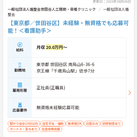
更新日：2026年08月06日
一般社団法人循整会世田谷人工関節・脊椎クリニック
一般社団法人循
整会
【東京都／世田谷区】未経験・無資格でも応募可
能！＜看護助手＞
月収
20.0万円
～
給料
東京都 世田谷区 南烏山6-36-6
勤務地
京王線「千歳烏山駅」徒歩7分
正社員(正職員)
雇用形態
無資格未経験応募可能
応募要件
駅から徒歩10分以内
住宅手当・補助
無資格OK
日勤のみ
研修制度あり
ボーナス・賞与あり
社会保険完備