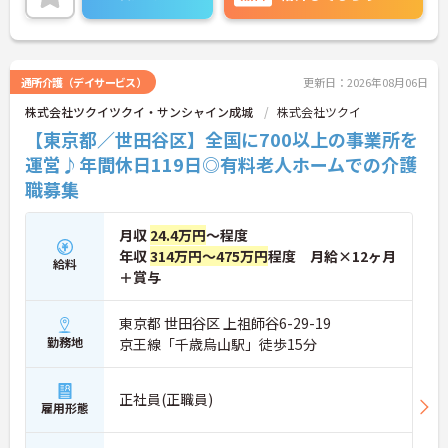
暇もありプライベートとの両立も可能♪
社内研修制度も充実しており、キャリアアップを目
指す方にもおすすめです。
ご興味のある方には、面接対策ポイントなどさらに
詳細をお話いたしますので、お気軽にご相談くださ
通所介護（デイサービス）
更新日：2026年08月06日
い。
株式会社ツクイツクイ・サンシャイン成城
株式会社ツクイ
【東京都／世田谷区】全国に700以上の事業所を
運営♪年間休日119日◎有料老人ホームでの介護
職募集
月収
24.4万円
～程度
年収
314万円～475万円
程度 月給×12ヶ月
給料
＋賞与
東京都 世田谷区 上祖師谷6-29-19
勤務地
京王線「千歳烏山駅」徒歩15分
正社員(正職員)
雇用形態