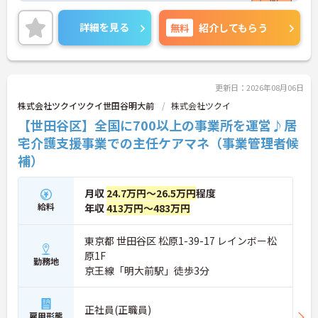
ご興味ある方には、面接のポイントなど、さらに詳
細をお話致しますのでお気軽にご相談ください。
詳細を見る
無料
紹介してもらう
更新日：2026年08月06日
株式会社ツクイツクイ世田谷明大前
株式会社ツクイ
【世田谷区】全国に700以上の事業所を運営♪居
宅介護支援事業での主任ケアマネ（事業管理者候
補）
月収
24.7万円～26.5万円
程度
給料
年収
413万円～483万円
東京都 世田谷区 松原1-39-17 レインボー松
原1F
勤務地
京王線「明大前駅」徒歩3分
正社員(正職員)
雇用形態