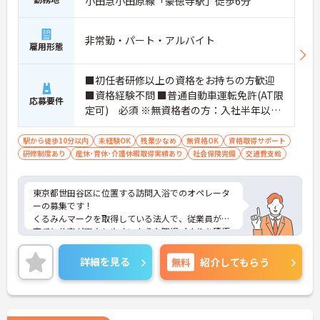
小田急小田原線「豪徳寺駅」徒歩6分
非常勤・パート・アルバイト
雇用形態
■初任者研修以上の資格をお持ちの方歓迎
■資格経験不問 ■普通自動車運転免許(AT限
応募要件
定可) 必須 ※無資格者の方：入社半年以内
に会社負担で認知症介護基礎研修受講
駅から徒歩10分以内
未経験OK
残業少なめ
無資格OK
資格取得サポート
研修制度あり
産休･育休･介護休暇取得実績あり
社会保険完備
交通費支給
東京都世田谷区に位置する訪問入浴でのオペレータ
ーの募集です！
くるみんマークを取得している法人で、従業員が子
育てと仕事が両立しやすいような職場づくりを積極
的に行っています。
ご興味ある方には、面接対策ポイントなど、さらに
詳細を見る
無料
紹介してもらう
詳細をお話しいたしますのでお気軽にご相談くださ
い！