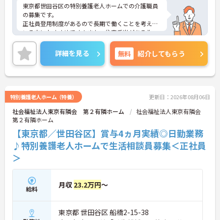
東京都世田谷区の特別養護老人ホームでの介護職員
の募集です。
正社員登用制度があるので長期で働くことを考えて
いる方におすすめです！また、住宅手当がある為、
生活面の負担を軽減し、安心して長く勤務していた
だけます☆
詳細を見る
無料
紹介してもらう
ご興味のある方には、面接対策ポイントなど、さら
に詳細をお話しいたしますのでお気軽にご相談くだ
さい！
特別養護老人ホーム（特養）
更新日：2026年08月06日
社会福祉法人東京有隣会 第２有隣ホーム
社会福祉法人東京有隣会
第２有隣ホーム
【東京都／世田谷区】賞与4ヵ月実績◎日勤業務
♪特別養護老人ホームで生活相談員募集＜正社員
＞
月収
23.2万円
～
給料
東京都 世田谷区 船橋2-15-38