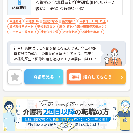
＜資格＞介護職員初任者研修(旧ヘルパー2
応募要件
級)以上 必須 ＜経験＞不問
車通勤可
未経験OK
残業少なめ
無資格OK
年間休日110日以上
資格取得サポート
研修制度あり
産休･育休･介護休暇取得実績あり
ボーナス・賞与あり
社会保険完備
交通費支給
退職金制度あり
神奈川県横浜市に本部を構える法人です。全国47都
道府県で700以上の事業所を展開しており、充実し
た福利厚生・研修制度も魅力です♪年間休日は110
日以上、リフレッシュ休暇が月1日あり、ワークラ
イフバランスを重視される方にもおすすめです。ご
興味のある方には、面接対策ポイントなど、さらに
詳細を見る
無料
紹介してもらう
詳細をお話しいたしますのでお気軽にご相談くださ
い！