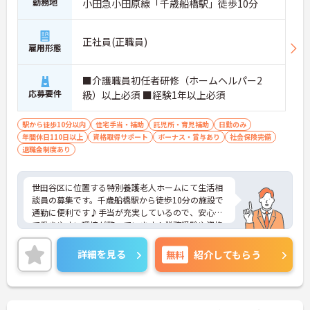
勤務地
小田急小田原線「千歳船橋駅」徒歩10分
正社員(正職員)
雇用形態
■介護職員初任者研修（ホームヘルパー2
応募要件
級）以上必須 ■経験1年以上必須
駅から徒歩10分以内
住宅手当・補助
託児所・育児補助
日勤のみ
年間休日110日以上
資格取得サポート
ボーナス・賞与あり
社会保険完備
退職金制度あり
世田谷区に位置する特別養護老人ホームにて生活相
談員の募集です。千歳船橋駅から徒歩10分の施設で
通勤に便利です♪手当が充実しているので、安心し
て働きやすい環境が整っています！業務経験や資格
をぜひ職場で活かしてみませんか？ご興味ある方は
面接ポイントをお伝えしますので、お気軽にご連絡
詳細を見る
無料
紹介してもらう
ください。