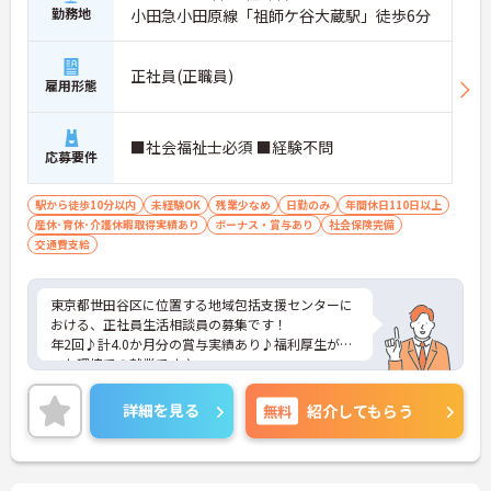
勤務地
小田急小田原線「祖師ケ谷大蔵駅」徒歩6分
正社員(正職員)
雇用形態
■社会福祉士必須 ■経験不問
応募要件
駅から徒歩10分以内
未経験OK
残業少なめ
日勤のみ
年間休日110日以上
産休･育休･介護休暇取得実績あり
ボーナス・賞与あり
社会保険完備
交通費支給
東京都世田谷区に位置する地域包括支援センターに
おける、正社員生活相談員の募集です！
年2回♪計4.0か月分の賞与実績あり♪福利厚生が整
った環境での就業です♪
ご興味ある方には、面接対策ポイントなど、さらに
詳細をお話しいたしますのでお気軽にご相談くださ
詳細を見る
無料
紹介してもらう
い。