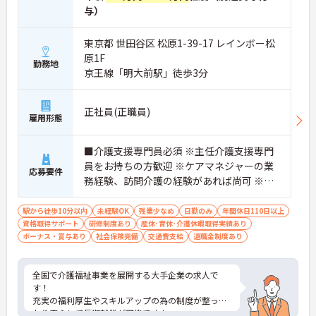
与）
東京都 世田谷区 松原1-39-17 レインボー松
原1F
勤務地
京王線「明大前駅」徒歩3分
正社員(正職員)
雇用形態
■介護支援専門員必須 ※主任介護支援専門
員をお持ちの方歓迎 ※ケアマネジャーの業
応募要件
務経験、訪問介護の経験があれば尚可 ※未
経験の方も、先輩による同行研修があるた
め、ご安心ください。
駅から徒歩10分以内
未経験OK
残業少なめ
日勤のみ
年間休日110日以上
資格取得サポート
研修制度あり
産休･育休･介護休暇取得実績あり
ボーナス・賞与あり
社会保険完備
交通費支給
退職金制度あり
全国で介護福祉事業を展開する大手企業の求人で
す！
充実の福利厚生やスキルアップの為の制度が整って
おり安心して長期就業が可能です！