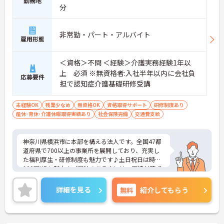
勤務地
分
非常勤・パート・アルバイト
雇用形態
＜資格＞不問 ＜経験＞介護実務経験1年以
上 必須 ※無資格者:入社半年以内に会社負
応募要件
担で認知症介護基礎研修受講
未経験OK
残業少なめ
無資格OK
資格取得サポート
研修制度あり
産休･育休･介護休暇取得実績あり
社会保険完備
交通費支給
神奈川県横浜市に本部を構える法人です。全国47都
道府県で700以上の事業所を展開しており、充実し
た福利厚生・研修制度も魅力です♪土日祝日は時給
100円UPも魅力★ご興味のある方には、面接対策ポ
イントなど、さらに詳細をお話しいたしますのでお
気軽にご相談ください！
詳細を見る
無料
紹介してもらう