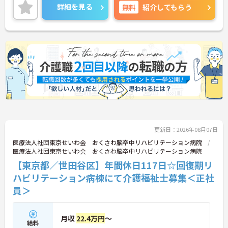
さらに、駅から徒歩1分の好立地なので通勤らくら
詳細を見る
無料
紹介してもらう
くです◎ご興味のある方には、面接対策ポイントな
ど、さらに詳細をお話しいたしますのでお気軽にご
相談ください！
更新日：2026年08月07日
医療法人社団東京せいわ会 おくさわ脳卒中リハビリテーション病院
医療法人社団東京せいわ会 おくさわ脳卒中リハビリテーション病院
【東京都／世田谷区】年間休日117日☆回復期リ
ハビリテーション病棟にて介護福祉士募集＜正社
員＞
月収
22.4万円
～
給料