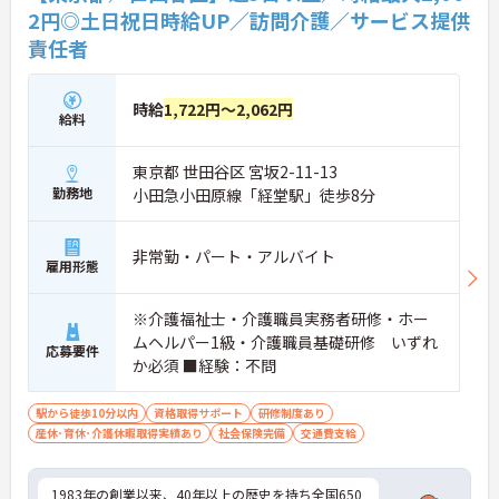
2円◎土日祝日時給UP／訪問介護／サービス提供
責任者
時給
1,722円～2,062円
給料
東京都 世田谷区 宮坂2-11-13
勤務地
小田急小田原線「経堂駅」徒歩8分
非常勤・パート・アルバイト
雇用形態
※介護福祉士・介護職員実務者研修・ホー
ムヘルパー1級・介護職員基礎研修 いずれ
応募要件
か必須 ■経験：不問
駅から徒歩10分以内
資格取得サポート
研修制度あり
産休･育休･介護休暇取得実績あり
社会保険完備
交通費支給
1983年の創業以来、40年以上の歴史を持ち全国650