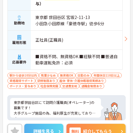
与）
東京都 世田谷区 宮坂2-11-13
勤務地
小田急小田原線「豪徳寺駅」徒歩6分
正社員(正職員)
雇用形態
■資格不問、無資格OK ■経験不問 ■普通自
応募要件
動車運転免許：必須
駅から徒歩10分以内
残業少なめ
無資格OK
日勤のみ
年間休日110日以上
資格取得サポート
研修制度あり
産休･育休･介護休暇取得実績あり
ボーナス・賞与あり
社会保険完備
交通費支給
退職金制度あり
東京都世田谷区にて訪問介護職員(オペレーター)の
募集です！
大手グループ施設の為、福利厚生が充実しておりま
す。
ヘルパー・オペレーター・看護職員の3名体制で安
心して業務ができます。日勤のみでリフレッシュ休
詳細を見る
無料
紹介してもらう