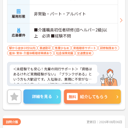
非常勤・パート・アルバイト
雇用形態
■介護職員初任者研修(旧ヘルパー2級)以
応募要件
上 必須 ■経験不問
駅から徒歩10分以内
車通勤可
残業少なめ
資格取得サポート
研修制度あり
産休･育休･介護休暇取得実績あり
社会保険完備
交通費支給
＜未経験でも安心！先輩の同行サポート＞「資格は
あるけれど実務経験がない」「ブランクがある」と
いう方も大歓迎です。入社後は、業務に不安がなく
なるまで先輩スタッフが同行して丁寧にサポートし
ます。実際に未経験からスタートしたスタッフも多
く在籍しており、安心してチャレンジできる環境で
詳細を見る
無料
紹介してもらう
す。
＜移動時間も時給発生！充実の手当でしっかり稼げ
る＞訪問介護で気になる「移動時間」にもしっかり
時給（賃金）が支給されます。さらに、身体介護手
当（時給500円UP）や早朝夜間手当、ICT手当など、
訪問介護
更新日：2026年08月06日
各種手当が充実しています。