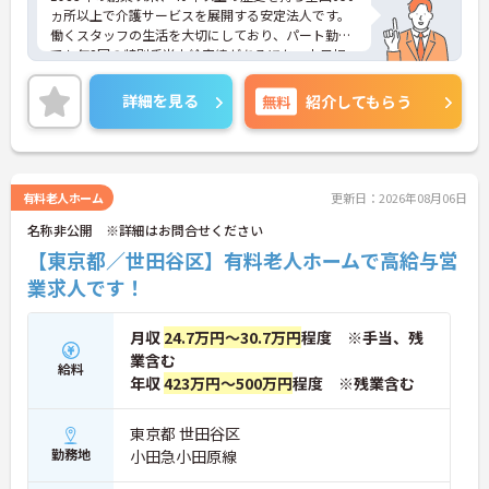
ヵ所以上で介護サービスを展開する安定法人です。
働くスタッフの生活を大切にしており、パート勤務
でも年2回の特別手当支給実績があるほか、土日祝
日の時給アップや独自の福利厚生制度など、収入
面・待遇面での手厚いサポートを用意しています。
詳細を見る
無料
紹介してもらう
「くるみん」認定企業として週3日からの柔軟なシ
フトに対応し、ご家庭と両立しながら無理なく活躍
できます。髪色やネイルも自由で個性を尊重する社
風のため、のびのびとお仕事に取り組めます。資格
取得支援制度も完備しており、有資格者の方がご自
有料老人ホーム
更新日：2026年08月06日
身のペースでキャリアを磨き、自分らしい働き方を
名称非公開 ※詳細はお問合せください
実現できる安心の環境が整っています。
【東京都／世田谷区】有料老人ホームで高給与営
★おすすめPOINT★
業求人です！
【柔軟な働き方と自分らしさの尊重】
・週3日以上から勤務日数や時間の相談が可能です
・髪色やネイルが自由で個性を活かして働けます
月収
24.7万円～30.7万円
程度 ※手当、残
・くるみん認定取得で子育て世代をサポートしてい
業含む
ます
給料
年収
423万円～500万円
程度 ※残業含む
【充実した手当と独自の福利厚生】
・パート勤務でも年2回の特別手当支給実績があり
東京都 世田谷区
ます
勤務地
小田急小田原線
・土日祝日勤務は時給が100円アップします
・結婚・出生・入学のお祝い金や宿泊補助などの独