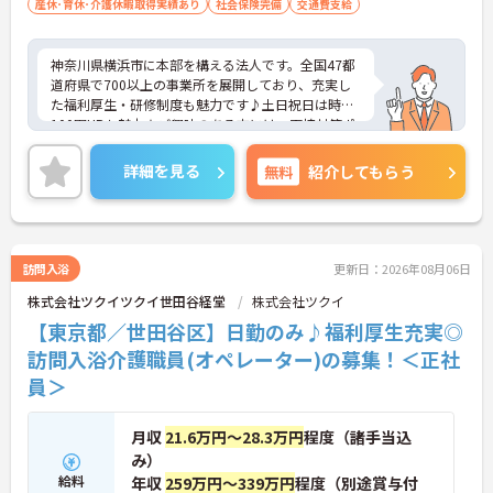
産休･育休･介護休暇取得実績あり
社会保険完備
交通費支給
神奈川県横浜市に本部を構える法人です。全国47都
道府県で700以上の事業所を展開しており、充実し
た福利厚生・研修制度も魅力です♪土日祝日は時給
100円UPも魅力★ご興味のある方には、面接対策ポ
イントなど、さらに詳細をお話しいたしますのでお
気軽にご相談ください！
詳細を見る
無料
紹介してもらう
訪問入浴
更新日：2026年08月06日
株式会社ツクイツクイ世田谷経堂
株式会社ツクイ
【東京都／世田谷区】日勤のみ♪福利厚生充実◎
訪問入浴介護職員(オペレーター)の募集！＜正社
員＞
月収
21.6万円～28.3万円
程度（諸手当込
み）
給料
年収
259万円～339万円
程度（別途賞与付