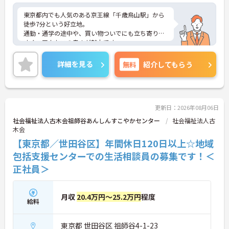
東京都内でも人気のある京王線「千歳烏山駅」から
徒歩7分という好立地。
通勤・通学の途中や、買い物ついでにも立ち寄りや
すく、アクセスの良さが魅力です。
高齢の方や足腰に不安のある方でも、無理なく通院
できる距離。
詳細を見る
無料
紹介してもらう
更新日：2026年08月06日
社会福祉法人古木会祖師谷あんしんすこやかセンター
社会福祉法人古
木会
【東京都／世田谷区】年間休日120日以上☆地域
包括支援センターでの生活相談員の募集です！＜
正社員＞
月収
20.4万円～25.2万円
程度
給料
東京都 世田谷区 祖師谷4-1-23