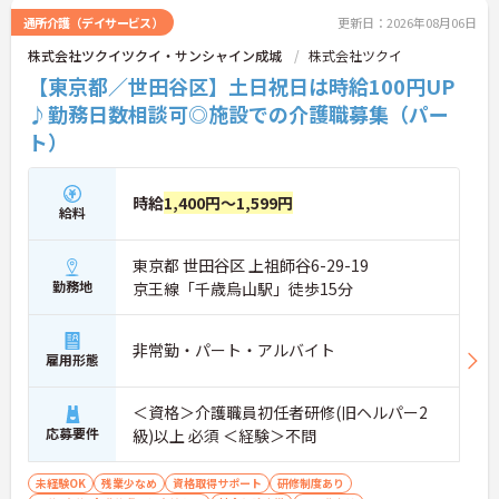
通所介護（デイサービス）
更新日：2026年08月06日
株式会社ツクイツクイ・サンシャイン成城
株式会社ツクイ
【東京都／世田谷区】土日祝日は時給100円UP
♪勤務日数相談可◎施設での介護職募集（パー
ト）
時給
1,400円～1,599円
給料
東京都 世田谷区 上祖師谷6-29-19
勤務地
京王線「千歳烏山駅」徒歩15分
非常勤・パート・アルバイト
雇用形態
＜資格＞介護職員初任者研修(旧ヘルパー2
応募要件
級)以上 必須 ＜経験＞不問
未経験OK
残業少なめ
資格取得サポート
研修制度あり