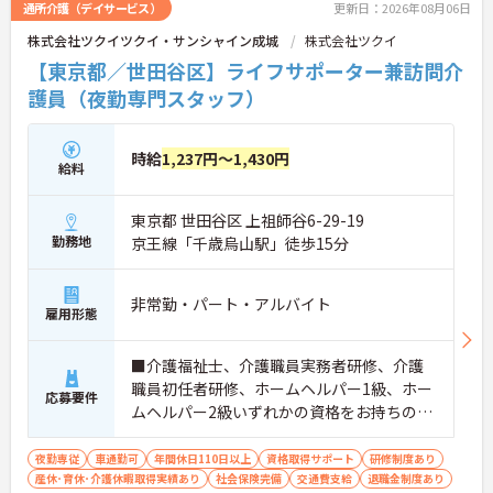
通所介護（デイサービス）
更新日：2026年08月06日
株式会社ツクイツクイ・サンシャイン成城
株式会社ツクイ
【東京都／世田谷区】ライフサポーター兼訪問介
護員（夜勤専門スタッフ）
時給
1,237円～1,430円
給料
東京都 世田谷区 上祖師谷6-29-19
勤務地
京王線「千歳烏山駅」徒歩15分
非常勤・パート・アルバイト
雇用形態
■介護福祉士、介護職員実務者研修、介護
職員初任者研修、ホームヘルパー1級、ホー
応募要件
ムヘルパー2級いずれかの資格をお持ちの方
※未経験相談可能
夜勤専従
車通勤可
年間休日110日以上
資格取得サポート
研修制度あり
産休･育休･介護休暇取得実績あり
社会保険完備
交通費支給
退職金制度あり