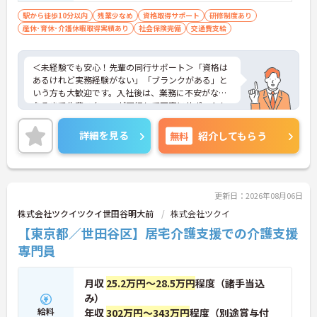
駅から徒歩10分以内
残業少なめ
資格取得サポート
研修制度あり
産休･育休･介護休暇取得実績あり
社会保険完備
交通費支給
＜未経験でも安心！先輩の同行サポート＞「資格は
あるけれど実務経験がない」「ブランクがある」と
いう方も大歓迎です。入社後は、業務に不安がなく
なるまで先輩スタッフが同行して丁寧にサポートし
ます。実際に未経験からスタートしたスタッフも多
く在籍しており、安心してチャレンジできる環境で
詳細を見る
無料
紹介してもらう
す。
＜移動時間も時給発生！充実の手当でしっかり稼げ
る＞訪問介護で気になる「移動時間」にもしっかり
時給（賃金）が支給されます。さらに、身体介護手
当（時給500円UP）や早朝夜間手当、ICT手当など、
更新日：2026年08月06日
各種手当が充実しています。
株式会社ツクイツクイ世田谷明大前
株式会社ツクイ
【東京都／世田谷区】居宅介護支援での介護支援
専門員
月収
25.2万円～28.5万円
程度（諸手当込
み）
給料
年収
302万円～343万円
程度（別途賞与付