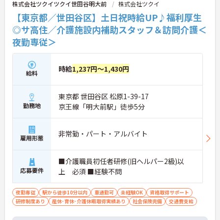
株式会社ツクイツクイ世田谷明大前
株式会社ツクイ
【東京都／世田谷区】土日祝時給UP♪福利厚生
◎サ高住／介護施設内補助スタッフ＆訪問介護＜
夜勤専従＞
時給
1,237円～1,430円
給料
東京都 世田谷区 松原1-39-17
勤務地
京王線「明大前駅」徒歩5分
非常勤・パート・アルバイト
雇用形態
■介護職員初任者研修(旧ヘルパー2級)以
応募要件
上 必須 ■経験不問
夜勤専従
駅から徒歩10分以内
車通勤可
未経験OK
資格取得サポート
研修制度あり
産休･育休･介護休暇取得実績あり
社会保険完備
交通費支給