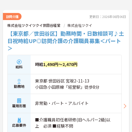
訪問介護
更新日：2026年08月06日
株式会社ツクイツクイ世田谷経堂
株式会社ツクイ
【東京都／世田谷区】勤務時間・日数相談可♪土
日祝時給UP◎訪問介護の介護職員募集＜パート
＞
時給
1,490円～2,470円
給料
東京都 世田谷区 宮坂2-11-13
勤務地
小田急小田原線「経堂駅」徒歩8分
非常勤・パート・アルバイト
雇用形態
■介護職員初任者研修(旧ヘルパー2級)以
応募要件
上 必須 ■経験不問