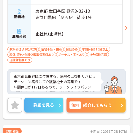
東京都 世田谷区 奥沢3-33-13
勤務地
東急目黒線「奥沢駅」徒歩1分
正社員(正職員)
雇用形態
駅から徒歩10分以内
住宅手当・補助
日勤のみ
年間休日110日以上
産休･育休･介護休暇取得実績あり
ボーナス・賞与あり
社会保険完備
退職金制度あり
東京都世田谷区に位置する、病院の回復期リハビリ
テーション病棟にて介護福祉士の募集です！
年間休日が117日あるので、ワークライフバランス
が叶います☆また、住宅手当がある為、生活面の負
担を軽減し、安心して長く勤務していただけます♪
さらに、駅から徒歩1分の好立地なので通勤らくら
詳細を見る
無料
紹介してもらう
くです◎ご興味のある方には、面接対策ポイントな
ど、さらに詳細をお話しいたしますのでお気軽にご
相談ください！
訪問介護
更新日：2026年08月07日