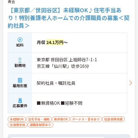
寿会
【東京都／世田谷区】未経験OK♪住宅手当あ
り！特別養護老人ホームでの介護職員の募集＜契
約社員＞
月収
24.1万円
～
給料
東京都 世田谷区 上祖師谷7-1-1
勤務地
京王線「仙川駅」徒歩16分
契約社員・嘱託社員
雇用形態
■無資格OK ■経験不問
応募要件
未経験OK
住宅手当・補助
無資格OK
ボーナス・賞与あり
社会保険完備
交通費支給
退職金制度あり