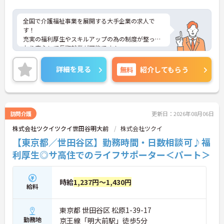
全国で介護福祉事業を展開する大手企業の求人で
す！
充実の福利厚生やスキルアップの為の制度が整って
おり安心して長期就業が可能です！
ご興味ある方には、面接のポイントなど、さらに詳
細をお話致しますのでお気軽にご相談ください。
詳細を見る
無料
紹介してもらう
訪問介護
更新日：2026年08月06日
株式会社ツクイツクイ世田谷明大前
株式会社ツクイ
【東京都／世田谷区】勤務時間・日数相談可♪福
利厚生◎サ高住でのライフサポーター＜パート＞
時給
1,237円～1,430円
給料
東京都 世田谷区 松原1-39-17
勤務地
京王線「明大前駅」徒歩5分