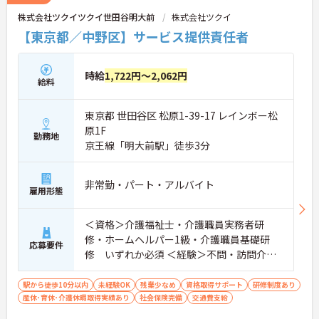
株式会社ツクイツクイ世田谷明大前
株式会社ツクイ
【東京都／中野区】サービス提供責任者
時給
1,722円～2,062円
給料
東京都 世田谷区 松原1-39-17 レインボー松
原1F
勤務地
京王線「明大前駅」徒歩3分
非常勤・パート・アルバイト
雇用形態
＜資格＞介護福祉士・介護職員実務者研
修・ホームヘルパー1級・介護職員基礎研
応募要件
修 いずれか必須 ＜経験＞不問・訪問介護
の実務経験歓迎
駅から徒歩10分以内
未経験OK
残業少なめ
資格取得サポート
研修制度あり
産休･育休･介護休暇取得実績あり
社会保険完備
交通費支給