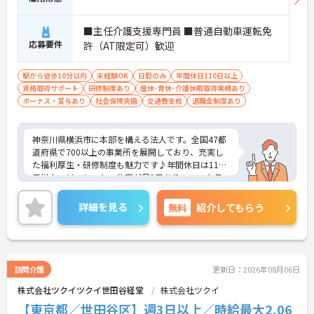
■主任介護支援専門員 ■普通自動車運転免
応募要件
許（AT限定可）歓迎
駅から徒歩10分以内
未経験OK
日勤のみ
年間休日110日以上
資格取得サポート
研修制度あり
産休･育休･介護休暇取得実績あり
ボーナス・賞与あり
社会保険完備
交通費支給
退職金制度あり
神奈川県横浜市に本部を構える法人です。全国47都
道府県で700以上の事業所を展開しており、充実し
た福利厚生・研修制度も魅力です♪年間休日は110
日以上、リフレッシュ休暇が月1日あり、ワークラ
イフバランスを重視される方にもおすすめです。ご
興味のある方には、面接対策ポイントなど、さらに
詳細を見る
無料
紹介してもらう
詳細をお話しいたしますのでお気軽にご相談くださ
い！
訪問介護
更新日：2026年08月06日
株式会社ツクイツクイ世田谷経堂
株式会社ツクイ
【東京都／世田谷区】週3日以上／時給最大2,06