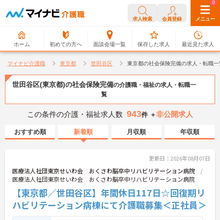
0
0
求人検索
会員登録
メニュー
ホーム
初めての方へ
面談会場一覧
保存した求人
最近見た求人
マイナビ介護職
東京都
世田谷区
東京都の社会保険完備の求人・転職一
世田谷区(東京都)の社会保険完備
の介護職・福祉の求人・転職一
覧
943
この条件の介護・福祉求人数
非公開求人
件 ＋
おすすめ順
新着順
月収順
年収順
更新日：2026年08月07日
医療法人社団東京せいわ会 おくさわ脳卒中リハビリテーション病院
医療法人社団東京せいわ会 おくさわ脳卒中リハビリテーション病院
【東京都／世田谷区】年間休日117日☆回復期リ
ハビリテーション病棟にて介護職募集＜正社員＞