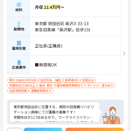
月収
22.4万円
～
給料
東京都 世田谷区 奥沢3-33-13
勤務地
東急目黒線「奥沢駅」徒歩1分
正社員(正職員)
雇用形態
■無資格OK
応募要件
駅から徒歩10分以内
住宅手当・補助
無資格OK
日勤のみ
年間休日110日以上
産休･育休･介護休暇取得実績あり
ボーナス・賞与あり
社会保険完備
退職金制度あり
東京都世田谷区に位置する、病院の回復期リハビリ
テーション病棟にて介護職の募集です！
年間休日が117日あるので、ワークライフバランス
が叶います☆また、住宅手当がある為、生活面の負
担を軽減し、安心して長く勤務していただけます♪