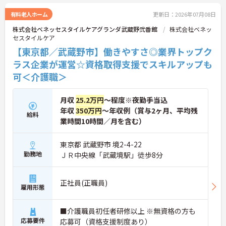
有料老人ホーム
更新日：2026年07月08日
株式会社ベネッセスタイルケアグランダ武蔵野弐番館
株式会社ベネッ
セスタイルケア
【東京都／武蔵野市】働きやすさ◎業界トップク
ラス企業が運営☆資格取得支援でスキルアップも
可＜介護職＞
月収
25.2万円
～程度※夜勤手当込
年収
350万円
～年収例（賞与2ヶ月、平均残
給料
業時間10時間／月を含む）
東京都 武蔵野市 境2-4-22
勤務地
ＪＲ中央線「武蔵境駅」徒歩8分
正社員(正職員)
雇用形態
■介護職員初任者研修以上 ※無資格の方も
応募要件
応募可（資格支援制度あり）