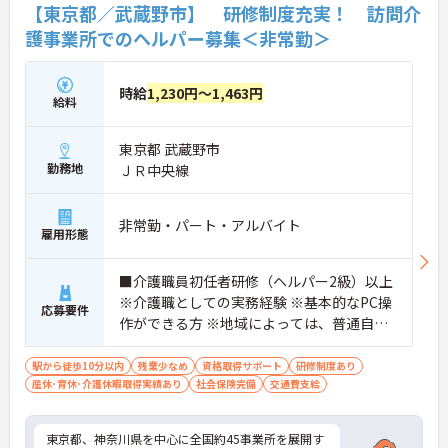
【東京都／武蔵野市】 研修制度充実！ 訪問介
護事業所でのヘルパー募集＜非常勤＞
時給
1,230円～1,463円
給料
東京都 武蔵野市
勤務地
ＪＲ中央線
非常勤・パート・アルバイト
雇用形態
■介護職員初任者研修（ヘルパー2級）以上
※介護職としての実務経験 ※基本的なPC操
応募要件
作ができる方 ※地域によっては、普通自動
車運転免許(AT限定可)が必要となる場合が
あります。
駅から徒歩10分以内
残業少なめ
資格取得サポート
研修制度あり
産休･育休･介護休暇取得実績あり
社会保険完備
交通費支給
東京都、神奈川県を中心に全国約45事業所を展開す