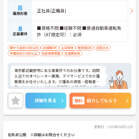
正社員(正職員)
雇用形態
■資格不問 ■経験不問 ■普通自動車運転免
応募要件
許（AT限定可）：必須
駅から徒歩10分以内
未経験OK
土日祝休
無資格OK
日勤のみ
年間休日110日以上
社会保険完備
交通費支給
東京都武蔵野市にある事業所でのお仕事です。訪問
入浴でのオペレーター業務、デイサービスでの介護
業務をお任せいたします。介護系の資格・経験者が
無い方もチャレンジOK！最寄駅より徒歩圏内とアク
セスに便利な立地にあります。年間休日124日、土
日祝がお休みなので、プライベートとのメリハリの
詳細を見る
無料
紹介してもらう
ある働き方ができます。
ご興味のある方には、面接対策ポイントなど、さら
に詳細をお話しいたしますのでお気軽にご相談くだ
さい！
更新日：2026年06月11日
名称非公開 ※詳細はお問合せください