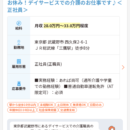
お休み！デイサービスでの介護のお仕事です♪＜
正社員＞
月収
28.0万円～33.0万円
程度
給料
東京都 武蔵野市 西久保2-6-1
勤務地
ＪＲ総武線「三鷹駅」徒歩8分
正社員(正職員)
雇用形態
■実務経験：あれば尚可（通所介護や学童
での勤務経験） ■普通自動車運転免許（AT
応募要件
限定可）：必須
駅から徒歩10分以内
未経験OK
土日祝休
無資格OK
日勤のみ
年間休日110日以上
社会保険完備
交通費支給
東京都武蔵野市にあるデイサービスでの介護職員の