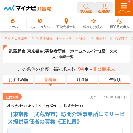
0
0
求人検索
会員登録
メニュー
ホーム
初めての方へ
面談会場一覧
保存した求人
最近見た求人
マイナビ介護職
実務者研修（ホームヘルパー1級）
東京都
武蔵野市
武蔵野市(東京都)の実務者研修（ホームヘルパー1級）
の求
人・転職一覧
94
この条件の介護・福祉求人数
非公開求人
件 ＋
おすすめ順
新着順
月収順
年収順
訪問介護
更新日：2026年08月07日
株式会社SOLあくとケア吉祥寺
株式会社SOL
【東京都／武蔵野市】訪問介護事業所にてサービ
ス提供責任者の募集《正社員》