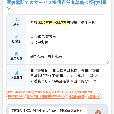
護事業所でのサービス提供責任者募集＜契約社員
＞
月収
23.0万円～28.7万円
程度（諸手当込）
給料
東京都 武蔵野市
勤務地
ＪＲ中央線
契約社員・嘱託社員
雇用形態
■介護福祉士 ■実務者研修修了者 ■介護職
員基礎研修修了者 ■ホームヘルパー1級 ※
応募要件
介護職としての実務経験 ※基本的なPC操作
ができる方 ※地域によっては、普通自動車
運転免許(AT限定可)が必要となる場合があ
駅から徒歩10分以内
残業少なめ
年間休日110日以上
資格取得サポート
研修制度あり
産休･育休･介護休暇取得実績あり
ります。
社会保険完備
交通費支給
東京都、神奈川県を中心に全国約45事業所を展開す