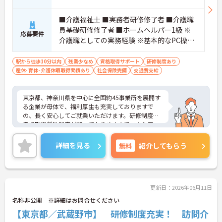
■介護福祉士 ■実務者研修修了者 ■介護職
員基礎研修修了者 ■ホームヘルパー1級 ※
応募要件
介護職としての実務経験 ※基本的なPC操作
ができる方 ※地域によっては、普通自動車
運転免許(AT限定可)が必要となる場合があ
駅から徒歩10分以内
残業少なめ
資格取得サポート
研修制度あり
産休･育休･介護休暇取得実績あり
ります。
社会保険完備
交通費支給
東京都、神奈川県を中心に全国約45事業所を展開す
る企業が母体で、福利厚生も充実しておりますで
の、長く安心してご就業いただけます。研修制度や
資格取得奨励制度が整っておりますのでスキルアッ
プも目指せる環境です。
ご興味のある方は是非お気軽にお問い合わせ下さ
詳細を見る
無料
紹介してもらう
い。
更新日：2026年06月11日
名称非公開 ※詳細はお問合せください
【東京都／武蔵野市】 研修制度充実！ 訪問介