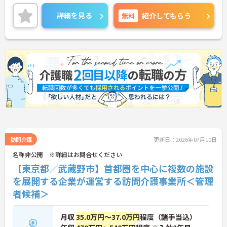
詳細を見る
無料
紹介してもらう
訪問介護
更新日：2026年07月10日
名称非公開 ※詳細はお問合せください
【東京都／武蔵野市】首都圏を中心に複数の施設
を展開する企業が運営する訪問介護事業所＜管理
者候補＞
月収
35.0万円～37.0万円
程度（諸手当込）