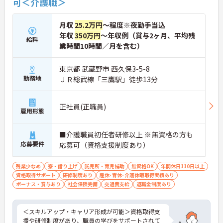
可＜介護職＞
月収
25.2万円
～程度※夜勤手当込
年収
350万円
～年収例（賞与2ヶ月、平均残
給料
業時間10時間／月を含む）
東京都 武蔵野市 西久保3-5-8
勤務地
ＪＲ総武線「三鷹駅」徒歩13分
正社員(正職員)
雇用形態
■介護職員初任者研修以上 ※無資格の方も
応募要件
応募可（資格支援制度あり）
残業少なめ
寮・借り上げ
託児所・育児補助
無資格OK
年間休日110日以上
資格取得サポート
研修制度あり
産休･育休･介護休暇取得実績あり
ボーナス・賞与あり
社会保険完備
交通費支給
退職金制度あり
＜スキルアップ・キャリア形成が可能＞資格取得支
援や研修制度があり、職員の学びをサポートされて