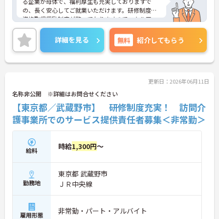
る企業が母体で、福利厚生も充実しておりますで
の、長く安心してご就業いただけます。研修制度や
資格取得奨励制度が整っておりますのでスキルアッ
プも目指せる環境です。
ご興味のある方は是非お気軽にお問い合わせ下さ
詳細を見る
無料
紹介してもらう
い。
更新日：2026年06月11日
名称非公開 ※詳細はお問合せください
【東京都／武蔵野市】 研修制度充実！ 訪問介
護事業所でのサービス提供責任者募集＜非常勤＞
時給
1,300円
～
給料
東京都 武蔵野市
勤務地
ＪＲ中央線
非常勤・パート・アルバイト
雇用形態