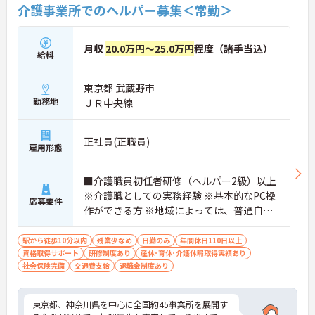
介護事業所でのヘルパー募集＜常勤＞
月収
20.0万円～25.0万円
程度（諸手当込）
給料
東京都 武蔵野市
勤務地
ＪＲ中央線
正社員(正職員)
雇用形態
■介護職員初任者研修（ヘルパー2級）以上
※介護職としての実務経験 ※基本的なPC操
応募要件
作ができる方 ※地域によっては、普通自動
車運転免許(AT限定可)が必要となる場合が
あります。
駅から徒歩10分以内
残業少なめ
日勤のみ
年間休日110日以上
資格取得サポート
研修制度あり
産休･育休･介護休暇取得実績あり
社会保険完備
交通費支給
退職金制度あり
東京都、神奈川県を中心に全国約45事業所を展開す