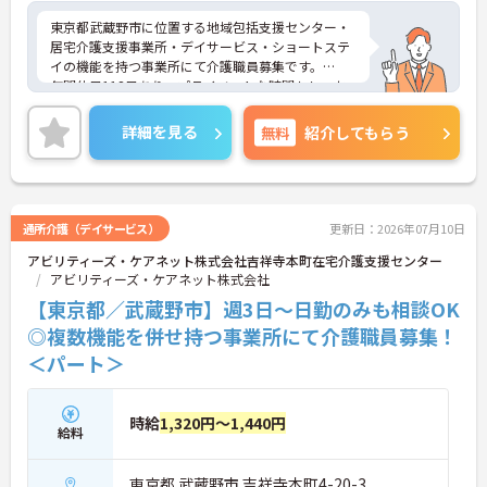
東京都武蔵野市に位置する地域包括支援センター・
居宅介護支援事業所・デイサービス・ショートステ
イの機能を持つ事業所にて介護職員募集です。
年間休日118日あり、プライベートな時間もしっか
り確保できるので、メリハリをつけた勤務が可能で
す。
詳細を見る
無料
紹介してもらう
経験不問！チーム制で業務を進めるので、未経験の
方・ブランクがある方も安心してご入職いただけま
す。
ご興味ある方には、面接対策ポイントなど、さらに
詳細をお話しいたしますのでお気軽にご相談くださ
通所介護（デイサービス）
更新日：2026年07月10日
い！
アビリティーズ・ケアネット株式会社吉祥寺本町在宅介護支援センター
アビリティーズ・ケアネット株式会社
【東京都／武蔵野市】週3日～日勤のみも相談OK
◎複数機能を併せ持つ事業所にて介護職員募集！
＜パート＞
時給
1,320円～1,440円
給料
東京都 武蔵野市 吉祥寺本町4-20-3