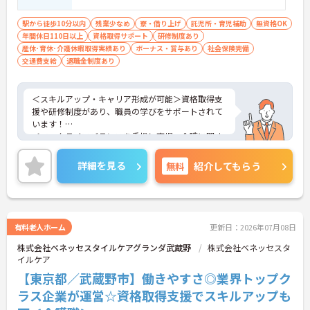
駅から徒歩10分以内
残業少なめ
寮・借り上げ
託児所・育児補助
無資格OK
年間休日110日以上
資格取得サポート
研修制度あり
産休･育休･介護休暇取得実績あり
ボーナス・賞与あり
社会保険完備
交通費支給
退職金制度あり
＜スキルアップ・キャリア形成が可能＞資格取得支
援や研修制度があり、職員の学びをサポートされて
います！
＜ワークライフバランスを重視＞育児・介護に関す
る制度や社宅制度、各種手当など、長く安心して働
きやすい環境が整っています。
詳細を見る
無料
紹介してもらう
＜寄り添ったケアの実施＞利用者さまに深く寄り添
ったサービスの提供を目指し、職員の専門性を高め
るような人材育成にも注力されています。
ご興味のある方には、面接対策ポイント等、さらに
詳細をお話ししますのでお気軽にご相談ください！
有料老人ホーム
更新日：2026年07月08日
株式会社ベネッセスタイルケアグランダ武蔵野
株式会社ベネッセスタ
イルケア
【東京都／武蔵野市】働きやすさ◎業界トップク
ラス企業が運営☆資格取得支援でスキルアップも