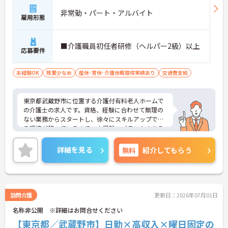
非常勤・パート・アルバイト
雇用形態
■介護職員初任者研修（ヘルパー2級）以上
応募要件
未経験OK
残業少なめ
産休･育休･介護休暇取得実績あり
交通費支給
東京都武蔵野市に位置する介護付有料老人ホームで
の介護士の求人です。資格、経験に合わせて無理の
ない業務からスタートし、徐々にスキルアップでき
る環境が整っているので、未経験、ブランクのある
方、これから介護の資格を取得しようと考えている
方も安心です。
詳細を見る
無料
紹介してもらう
ご興味のある方には、面接対策ポイントなど、さら
に詳細をお話しいたしますので、お気軽にご相談く
ださい。
訪問介護
更新日：2026年07月01日
名称非公開 ※詳細はお問合せください
【東京都／武蔵野市】日勤×高収入×曜日固定の