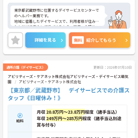
東京都武蔵野市に位置するデイサービスセンターで
のヘルパー業務です。
地域に密着したデイサービスで、利用者様が住みな
れた地域で安心して過ごせるよう、医療・介護サー
ビスを提供しています。
残業はほぼないので、ライフ・ワーク・バランスを
詳細を見る
無料
紹介してもらう
大切にしたい方にもおすすめです。
ご興味のある方はぜひお気軽にお問い合わせくださ
い。
通所介護（デイサービス）
更新日：2026年07月10日
アビリティーズ・ケアネット株式会社アビリティーズ・デイサービス萌気
園
アビリティーズ・ケアネット株式会社
【東京都／武蔵野市】 デイサービスでの介護ス
タッフ《日曜休み！》
月収
20.8万円～23.8万円
程度（諸手当込）
年収
249万円～285万円
程度（諸手当込別途
給料
賞与付与）