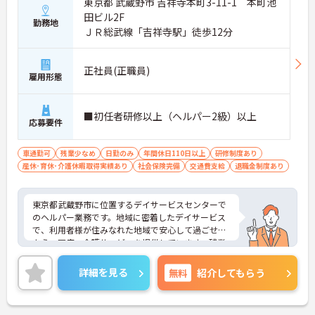
東京都 武蔵野市 吉祥寺本町3-11-1 本町池
田ビル2F
勤務地
ＪＲ総武線「吉祥寺駅」徒歩12分
正社員(正職員)
雇用形態
■初任者研修以上（ヘルパー2級）以上
応募要件
車通勤可
残業少なめ
日勤のみ
年間休日110日以上
研修制度あり
産休･育休･介護休暇取得実績あり
社会保険完備
交通費支給
退職金制度あり
東京都武蔵野市に位置するデイサービスセンターで
のヘルパー業務です。地域に密着したデイサービス
で、利用者様が住みなれた地域で安心して過ごせる
よう、医療・介護サービスを提供しています。残業
はほぼなく、お休みも日曜日固定休みなのでライ
フ・ワーク・バランスを大切にしたい方にもおすす
詳細を見る
無料
紹介してもらう
めです。ご興味のある方はぜひお気軽にお問い合わ
せください。