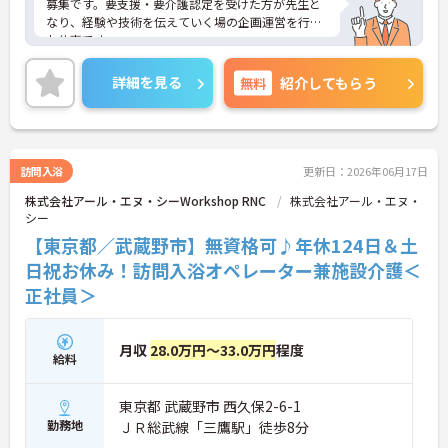
募集です。要支援・要介護認定を受けた方が先生と
なり、経験や技術を伝えていく場の企画運営を行う
お仕事です。
最寄駅より徒歩圏内とアクセスに便利な立地にあり
詳細を見る
無料
紹介してもらう
ます。年間休日124日、土日祝がお休みなので、プ
ライベートとのメリハリのある働き方ができます。
ご興味のある方には、面接対策ポイントなど、さら
に詳細をお話しいたしますのでお気軽にご相談くだ
訪問入浴
更新日：2026年06月17日
さい！
株式会社アール・エヌ・シーWorkshop RNC
株式会社アール・エヌ・
シー
【東京都／武蔵野市】無資格可♪年休124日＆土
日祝お休み！訪問入浴オペレーター兼施設介護＜
正社員＞
月収
28.0万円～33.0万円
程度
給料
東京都 武蔵野市 西久保2-6-1
勤務地
ＪＲ総武線「三鷹駅」徒歩8分