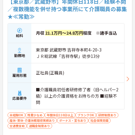
【東京都／武蔵野市】年間休日118日／経験不問
で、管理者へのステップアップなど、頑張りに応じ
／複数機能を併せ持つ事業所にて介護職員の募集
て収入もやりがいもアップします。
★≪常勤≫
月収
21.1万円～24.8万円
程度 ※諸手当込
給料
東京都 武蔵野市 吉祥寺本町4-20-3
勤務地
ＪＲ総武線「吉祥寺駅」徒歩13分
正社員(正職員)
雇用形態
■介護職員初任者研修修了者（旧ヘルパー2
級）以上の介護資格をお持ちの方 ■経験不
応募要件
問
未経験OK
残業少なめ
年間休日110日以上
ブランクOK
研修制度あり
産休･育休･介護休暇取得実績あり
ボーナス・賞与あり
社会保険完備
交通費支給
退職金制度あり