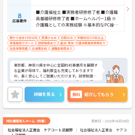
■介護福祉士 ■実務者研修修了者 ■介護職
員基礎研修修了者 ■ホームヘルパー1級 ※
応募要件
介護職としての実務経験 ※基本的なPC操作
ができる方 ※地域によっては、普通自動車
運転免許(AT限定可)が必要となる場合があ
駅から徒歩10分以内
残業少なめ
日勤のみ
年間休日110日以上
資格取得サポート
ります。
研修制度あり
産休･育休･介護休暇取得実績あり
社会保険完備
交通費支給
退職金制度あり
東京都、神奈川県を中心に全国約45事業所を展開す
る企業が母体で、福利厚生も充実しておりますで
の、長く安心してご就業いただけます。研修制度や
資格取得奨励制度が整っておりますのでスキルアッ
プも目指せる環境です。
ご興味のある方は是非お気軽にお問い合わせ下さ
詳細を見る
無料
紹介してもらう
い。
特別養護老人ホーム（特養）
更新日：2026年06月08日
社会福祉法人正寛会 ケアコート武蔵野
社会福祉法人正寛会 ケアコ
ート武蔵野