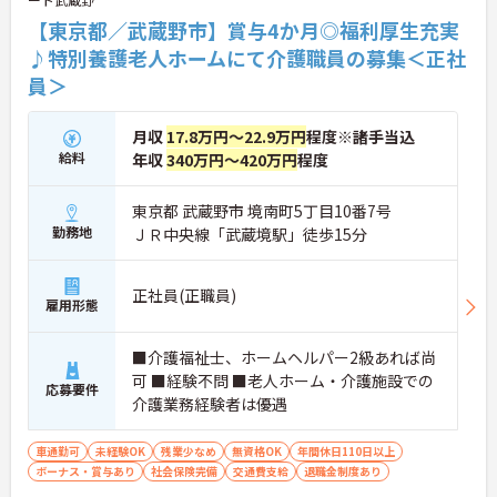
【東京都／武蔵野市】賞与4か月◎福利厚生充実
♪特別養護老人ホームにて介護職員の募集＜正社
員＞
月収
17.8万円～22.9万円
程度※諸手当込
給料
年収
340万円～420万円
程度
東京都 武蔵野市 境南町5丁目10番7号
勤務地
ＪＲ中央線「武蔵境駅」徒歩15分
正社員(正職員)
雇用形態
■介護福祉士、ホームヘルパー2級あれば尚
可 ■経験不問 ■老人ホーム・介護施設での
応募要件
介護業務経験者は優遇
車通勤可
未経験OK
残業少なめ
無資格OK
年間休日110日以上
ボーナス・賞与あり
社会保険完備
交通費支給
退職金制度あり