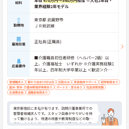
年収
470万円～540万円
程度 ※入社2年目・
給料
業界経験2年モデル
東京都 武蔵野市
勤務地
ＪＲ総武線
正社員(正職員)
雇用形態
■介護職員初任者研修（ヘルパー2級）以
上、介護福祉士 いずれか ※介護実務経験1
応募要件
年以上、四年制大学卒業以上 ＜歓迎＞介護
業界以外の業界経験がある方、介護業界以
外でのマネジメント経験がある方
管理職求人
駅から徒歩10分以内
日勤のみ
資格取得サポート
研修制度あり
産休･育休･介護休暇取得実績あり
ボーナス・賞与あり
社会保険完備
交通費支給
退職金制度あり
東京新宿区に本社が有ります、訪問介護事業所での
管理者候補求人です。スタッフ自身がやりがいを持
って働けるよう、待遇の改善や教育制度などの取り
組みに力を入れています。IT事業本部が作成した事
務処理ソフトを導入しており、事務作業は少なく、