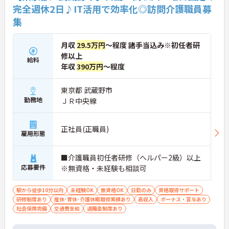
完全週休2日♪IT活用で効率化◎訪問介護職員募
集
月収
29.5万円
～程度 諸手当込み※初任者研
修以上
給料
年収
390万円
～程度
東京都 武蔵野市
勤務地
ＪＲ中央線
正社員(正職員)
雇用形態
■介護職員初任者研修（ヘルパー2級）以上
応募要件
※無資格・未経験も相談可
駅から徒歩10分以内
未経験OK
無資格OK
日勤のみ
資格取得サポート
研修制度あり
産休･育休･介護休暇取得実績あり
高収入
ボーナス・賞与あり
社会保険完備
交通費支給
退職金制度あり