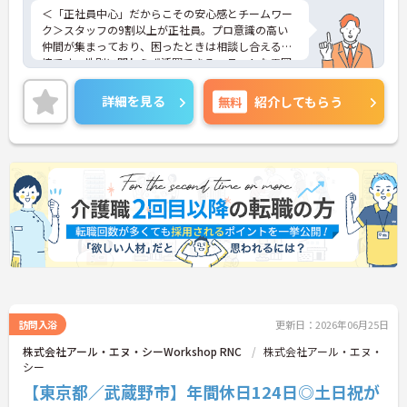
＜「正社員中心」だからこその安心感とチームワー
ク＞スタッフの9割以上が正社員。プロ意識の高い
仲間が集まっており、困ったときは相談し合える環
境です。性別に関わらず活躍できるフラットな雰囲
気があります。
＜電動自転車でラクラク移動！身体への負担を軽減
詳細を見る
無料
紹介してもらう
＞会社から1人1台、専用の電動自転車が支給されま
す（一部例外あり）。お客様のご自宅への移動が快
適になるだけでなく、貸与された自転車での通勤も
可能です。移動の負担を減らして元気にケアに向き
合えます。
＜頑張りがしっかり給与に反映される仕組み＞「社
員を大事にする」をモットーに、業界トップクラス
の給与水準を目指しています。賞与は年2回あり、資
格手当や土日出勤手当も充実。キャリアパスも明確
で、管理者へのステップアップなど、頑張りに応じ
て収入もやりがいもアップします。
訪問入浴
更新日：2026年06月25日
株式会社アール・エヌ・シーWorkshop RNC
株式会社アール・エヌ・
シー
【東京都／武蔵野市】年間休日124日◎土日祝が