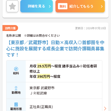
その分ご利用者様への対応を重視することもできま
詳細を見る
無料
紹介してもらう
す。入社後の研修はもちろん、介護技術研修、PC研
修、マナー研修、資格取得のための勉強会等ステッ
プに応じて用意されており安心してご就業いただけ
ます。
ご興味を持たれた方は面接対策ポイントや求人の詳
訪問介護
更新日：2026年07月10日
細などお話しいたしますのでお気軽にお問い合わせ
名称非公開 ※詳細はお問合せください
下さい。
【東京都／武蔵野市】日勤×高収入◎首都圏を中
心に施設を展開する成長企業で訪問介護職員募集
です！
月収
29.5万円
～程度 諸手当込み※初任者研
修以上
給料
年収
390万円
～程度
東京都 武蔵野市
勤務地
ＪＲ総武線
正社員(正職員)
雇用形態