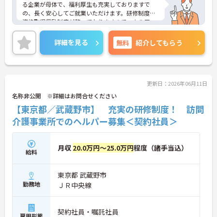
る企業が母体で、福利厚生も充実しておりますで
の、長く安心してご就業いただけます。研修制度や
資格取得奨励制度が整っておりますのでスキルアッ
プも目指せる環境です。
ご興味のある方は是非お気軽にお問い合わせ下さ
詳細を見る
無料
紹介してもらう
い。
更新日：2026年06月11日
名称非公開 ※詳細はお問合せください
【東京都／武蔵野市】 充実の研修制度！ 訪問
介護事業所でのヘルパー募集＜契約社員＞
月収
20.0万円～25.0万円
程度（諸手当込）
給料
東京都 武蔵野市
勤務地
ＪＲ中央線
契約社員・嘱託社員
雇用形態