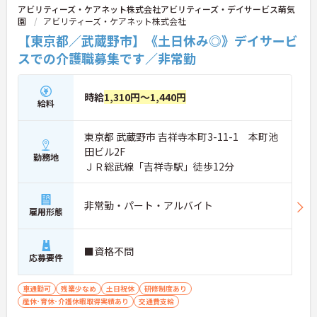
アビリティーズ・ケアネット株式会社アビリティーズ・デイサービス萌気
園
アビリティーズ・ケアネット株式会社
【東京都／武蔵野市】《土日休み◎》デイサービ
スでの介護職募集です／非常勤
時給
1,310円～1,440円
給料
東京都 武蔵野市 吉祥寺本町3-11-1 本町池
田ビル2F
勤務地
ＪＲ総武線「吉祥寺駅」徒歩12分
非常勤・パート・アルバイト
雇用形態
■資格不問
応募要件
車通勤可
残業少なめ
土日祝休
研修制度あり
産休･育休･介護休暇取得実績あり
交通費支給