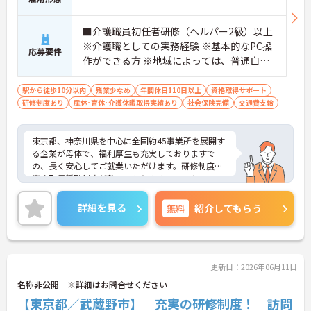
■介護職員初任者研修（ヘルパー2級）以上
※介護職としての実務経験 ※基本的なPC操
応募要件
作ができる方 ※地域によっては、普通自動
車運転免許(AT限定可)が必要となる場合が
あります。
駅から徒歩10分以内
残業少なめ
年間休日110日以上
資格取得サポート
研修制度あり
産休･育休･介護休暇取得実績あり
社会保険完備
交通費支給
東京都、神奈川県を中心に全国約45事業所を展開す
る企業が母体で、福利厚生も充実しておりますで
の、長く安心してご就業いただけます。研修制度や
資格取得奨励制度が整っておりますのでスキルアッ
プも目指せる環境です。
ご興味のある方は是非お気軽にお問い合わせ下さ
詳細を見る
無料
紹介してもらう
い。
更新日：2026年06月11日
名称非公開 ※詳細はお問合せください
【東京都／武蔵野市】 充実の研修制度！ 訪問