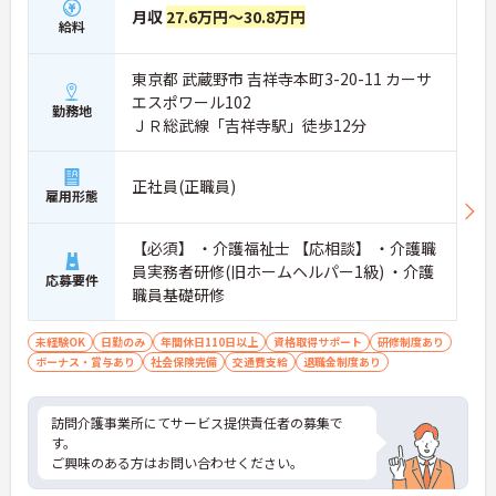
月収
27.6万円～30.8万円
給料
東京都 武蔵野市 吉祥寺本町3-20-11 カーサ
エスポワール102
勤務地
ＪＲ総武線「吉祥寺駅」徒歩12分
正社員(正職員)
雇用形態
【必須】 ・介護福祉士 【応相談】 ・介護職
員実務者研修(旧ホームヘルパー1級) ・介護
応募要件
職員基礎研修
未経験OK
日勤のみ
年間休日110日以上
資格取得サポート
研修制度あり
ボーナス・賞与あり
社会保険完備
交通費支給
退職金制度あり
訪問介護事業所にてサービス提供責任者の募集で
す。
ご興味のある方はお問い合わせください。