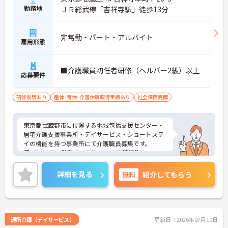
勤務地
ＪＲ総武線「吉祥寺駅」徒歩13分
非常勤・パート・アルバイト
雇用形態
■介護職員初任者研修（ヘルパー2級）以上
応募要件
研修制度あり
産休･育休･介護休暇取得実績あり
社会保険完備
東京都武蔵野市に位置する地域包括支援センター・
居宅介護支援事業所・デイサービス・ショートステ
イの機能を持つ事業所にて介護職員募集です。
週3日～5日の勤務で、日勤のみも相談可能！
ご興味ある方には、面接対策ポイントなど、さらに
詳細をお話しいたしますのでお気軽にご相談くださ
詳細を見る
無料
紹介してもらう
い！
通所介護（デイサービス）
更新日：2026年07月10日