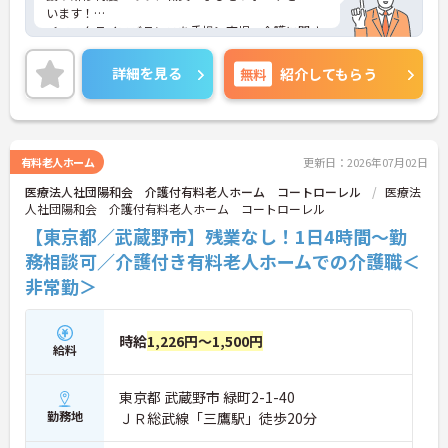
います！
＜ワークライフバランスを重視＞育児・介護に関す
る制度や社宅制度、各種手当など、長く安心して働
きやすい環境が整っています。
詳細を見る
無料
紹介してもらう
＜寄り添ったケアの実施＞利用者さまに深く寄り添
ったサービスの提供を目指し、職員の専門性を高め
るような人材育成にも注力されています。
ご興味のある方には、面接対策ポイント等、さらに
詳細をお話ししますのでお気軽にご相談ください！
有料老人ホーム
更新日：2026年07月02日
医療法人社団陽和会 介護付有料老人ホーム コートローレル
医療法
人社団陽和会 介護付有料老人ホーム コートローレル
【東京都／武蔵野市】残業なし！1日4時間～勤
務相談可／介護付き有料老人ホームでの介護職＜
非常勤＞
時給
1,226円～1,500円
給料
東京都 武蔵野市 緑町2-1-40
勤務地
ＪＲ総武線「三鷹駅」徒歩20分