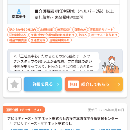
■介護職員初任者研修（ヘルパー2級）以上
応募要件
※無資格・未経験も相談可
駅から徒歩10分以内
未経験OK
無資格OK
日勤のみ
資格取得サポート
研修制度あり
産休･育休･介護休暇取得実績あり
高収入
ボーナス・賞与あり
社会保険完備
交通費支給
退職金制度あり
＜「正社員中心」だからこその安心感とチームワー
ク＞スタッフの9割以上が正社員。プロ意識の高い
仲間が集まっており、困ったときは相談し合える環
境です。性別に関わらず活躍できるフラットな雰囲
気があります。
＜電動自転車でラクラク移動！身体への負担を軽減
詳細を見る
無料
紹介してもらう
＞会社から1人1台、専用の電動自転車が支給されま
す（一部例外あり）。お客様のご自宅への移動が快
適になるだけでなく、貸与された自転車での通勤も
可能です。移動の負担を減らして元気にケアに向き
合えます。
通所介護（デイサービス）
更新日：2026年07月10日
＜頑張りがしっかり給与に反映される仕組み＞「社
アビリティーズ・ケアネット株式会社吉祥寺本町在宅介護支援センター
員を大事にする」をモットーに、業界トップクラス
アビリティーズ・ケアネット株式会社
の給与水準を目指しています。賞与は年2回あり、資
格手当や土日出勤手当も充実。キャリアパスも明確