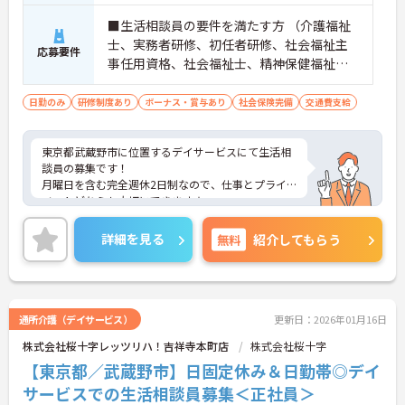
■生活相談員の要件を満たす方 （介護福祉
士、実務者研修、初任者研修、社会福祉主
応募要件
事任用資格、社会福祉士、精神保健福祉
士、介護支援専門員 等） ■普通自動車免
許（AT限定可） ■経験者優遇
日勤のみ
研修制度あり
ボーナス・賞与あり
社会保険完備
交通費支給
東京都武蔵野市に位置するデイサービスにて生活相
談員の募集です！
月曜日を含む完全週休2日制なので、仕事とプライ
ベートどちらも大切にできます★
日勤帯のみのお仕事ですので、ご家庭をお持ちの方
も働きやすい勤務時間でオススメです◎
詳細を見る
無料
紹介してもらう
ご興味のある方は、マイナビ介護職までお問い合わ
せください。
通所介護（デイサービス）
更新日：2026年01月16日
株式会社桜十字レッツリハ！吉祥寺本町店
株式会社桜十字
【東京都／武蔵野市】日固定休み＆日勤帯◎デイ
サービスでの生活相談員募集＜正社員＞