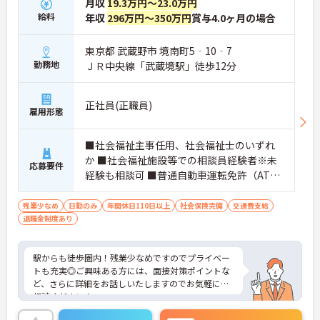
月収
19.3万円～23.0万円
給料
年収
296万円～350万円
賞与4.0ヶ月の場合
東京都 武蔵野市 境南町5‐10‐7
勤務地
ＪＲ中央線「武蔵境駅」徒歩12分
正社員(正職員)
雇用形態
■社会福祉主事任用、社会福祉士のいずれ
か ■社会福祉施設等での相談員経験者※未
応募要件
経験も相談可 ■普通自動車運転免許（AT限
定可）※利用者の送迎を行う場合あり
残業少なめ
日勤のみ
年間休日110日以上
社会保険完備
交通費支給
退職金制度あり
駅からも徒歩圏内！残業少なめですのでプライベー
トも充実◎ご興味ある方には、面接対策ポイントな
ど、さらに詳細をお話しいたしますのでお気軽にご
相談ください！