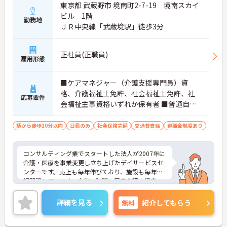
東京都 武蔵野市 境南町2-7-19 境南スカイ
ビル 1階
勤務地
ＪＲ中央線「武蔵境駅」徒歩3分
正社員(正職員)
雇用形態
■ケアマネジャー（介護支援専門員）資
格、介護福祉士免許、社会福祉士免許、社
応募要件
会福祉主事資格いずれか保有者 ■普通自動
車免許（AT限定可）
駅から徒歩10分以内
日勤のみ
社会保険完備
交通費支給
退職金制度あり
コンサルティング業でスタートした法人が2007年に
介護・医療を事業変更し立ち上げたデイサービスセ
ンターです。売上も毎年伸びており、施設も毎年新
規開設しています。今後は訪問・居宅介護支援事
業・サ高住も展開予定で、企業とともに成長できる
環境が整っております。ご興味を持たれた方は是非
詳細を見る
無料
紹介してもらう
お気軽にお問い合わせ下さい。