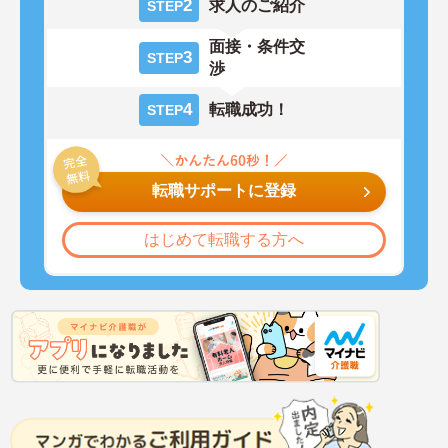
2
求人のご紹介
STEP
面接・条件交
3
STEP
渉
4
転職成功！
STEP
転職サポートに登録
はじめて転職する方へ