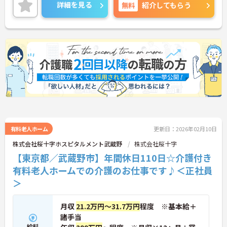
詳細を見る
無料
紹介してもらう
有料老人ホーム
更新日：2026年02月10日
株式会社桜十字ホスピタルメント武蔵野
株式会社桜十字
【東京都／武蔵野市】年間休日110日☆介護付き
有料老人ホームでの介護のお仕事です♪＜正社員
＞
月収
21.2万円～31.7万円
程度 ※基本給＋
諸手当
給料