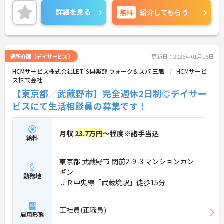
ご興味のある方には、面接対策ポイントなど、さら
詳細を見る
無料
紹介してもらう
に詳細をお話しいたしますのでお気軽にご相談くだ
さい！
通所介護（デイサービス）
更新日：2026年01月16日
HCMサービス株式会社LET’S倶楽部 ウォーク＆スパ 三鷹
HCMサービ
ス株式会社
【東京都／武蔵野市】完全週休2日制◎デイサー
ビスにて生活相談員の募集です！
月収
23.7万円
～程度※諸手当込
給料
東京都 武蔵野市 関前2-9-3 マンションカン
ギン
勤務地
ＪＲ中央線「武蔵境駅」徒歩15分
正社員(正職員)
雇用形態