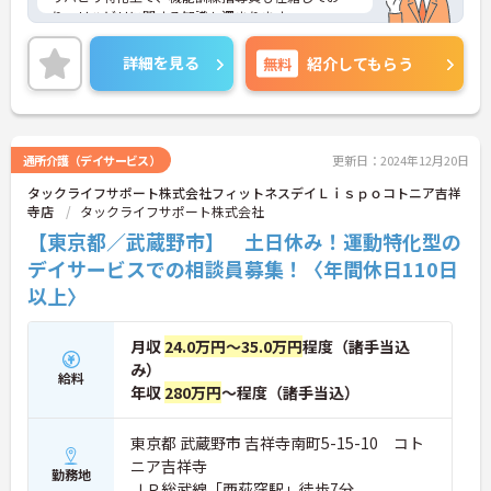
り、リハビリに関する知識も深まります。
日曜固定休み、日勤帯のみの勤務なので、家庭との
両立がしやすい職場です。
詳細を見る
無料
紹介してもらう
ご興味のある方には、面接対策ポイントなど、さら
に詳細をお話しいたしますのでお気軽にご相談くだ
さい！
通所介護（デイサービス）
更新日：2024年12月20日
タックライフサポート株式会社フィットネスデイＬｉｓｐｏコトニア吉祥
寺店
タックライフサポート株式会社
【東京都／武蔵野市】 土日休み！運動特化型の
デイサービスでの相談員募集！〈年間休日110日
以上〉
月収
24.0万円～35.0万円
程度（諸手当込
み）
給料
年収
280万円
～程度（諸手当込）
東京都 武蔵野市 吉祥寺南町5-15-10 コト
ニア吉祥寺
勤務地
ＪＲ総武線「西荻窪駅」徒歩7分