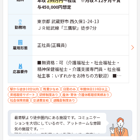
年収
299万円
～程度 ※月収×12ヶ月＋賞
与450,000円想定
東京都 武蔵野市 西久保1-24-13
勤務地
ＪＲ総武線「三鷹駅」徒歩7分
正社員(正職員)
雇用形態
■無資格：可（介護福祉士・社会福祉士・
精神保健福祉士・介護支援専門員・社会福
応募要件
祉主事：いずれかをお持ちの方歓迎） ■介
護業界（入居施設）における実務経験：必
須（ブランク：可）
駅から徒歩10分以内
残業少なめ
日勤のみ
年間休日110日以上
資格取得サポート
研修制度あり
産休･育休･介護休暇取得実績あり
社会保険完備
交通費支給
退職金制度あり
最寄駅より徒歩圏内にある施設です。コミュニケー
ションを大切にしているので、アットホームな雰囲
気の施設です。
残業が少なめ、日勤帯のみの勤務なので、家庭との
両立がしやすい職場です。