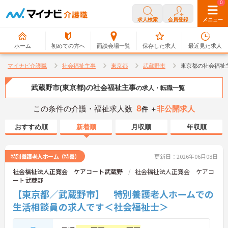
0
0
求人検索
会員登録
メニュー
ホーム
初めての方へ
面談会場一覧
保存した求人
最近見た求人
マイナビ介護職
社会福祉主事
東京都
武蔵野市
東京都の社会福祉
武蔵野市(東京都)の社会福祉主事
の求人・転職一覧
8
この条件の介護・福祉求人数
非公開求人
件 ＋
おすすめ順
新着順
月収順
年収順
特別養護老人ホーム（特養）
更新日：2026年06月08日
社会福祉法人正寛会 ケアコート武蔵野
社会福祉法人正寛会 ケアコ
ート武蔵野
【東京都／武蔵野市】 特別養護老人ホームでの
生活相談員の求人です＜社会福祉士＞