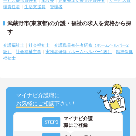
ービス提供責任者
施設長
児童発達支援管理責任者
サービス管
理責任者
生活支援員
管理者
武蔵野市(東京都)の介護・福祉の求人を資格から探
す
介護福祉士
社会福祉士
介護職員初任者研修（ホームヘルパー2
級）
社会福祉主事
実務者研修（ホームヘルパー1級）
精神保健
福祉士
マイナビ介護職に
お気軽にご相談
下さい！
マイナビ介護
1
STEP
職にご登録