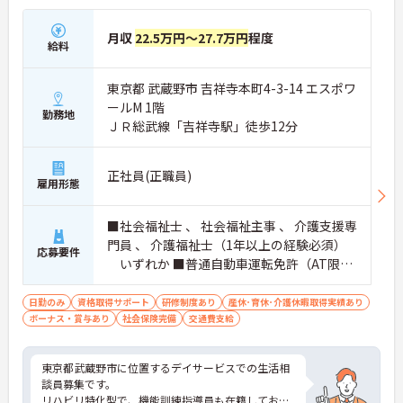
月収
22.5万円～27.7万円
程度
給料
東京都 武蔵野市 吉祥寺本町4-3-14 エスポワ
ールM 1階
勤務地
ＪＲ総武線「吉祥寺駅」徒歩12分
正社員(正職員)
雇用形態
■社会福祉士 、 社会福祉主事 、 介護支援専
門員 、 介護福祉士（1年以上の経験必須）
応募要件
いずれか ■普通自動車運転免許（AT限定
可）
日勤のみ
資格取得サポート
研修制度あり
産休･育休･介護休暇取得実績あり
ボーナス・賞与あり
社会保険完備
交通費支給
東京都武蔵野市に位置するデイサービスでの生活相
談員募集です。
リハビリ特化型で、機能訓練指導員も在籍してお