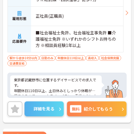
正社員(正職員)
雇用形態
■社会福祉士免許、社会福祉主事免許 ■介
護福祉士免許 ※いずれかのシフトお持ちの
応募要件
方 ※相談員経験1年以上
駅から徒歩10分以内
日勤のみ
年間休日110日以上
高収入
社会保険完備
交通費支給
東京都武蔵野市に位置するデイサービスでの求人で
す。
年間休日110日以上、土日休みとしっかり休暇が取
得できるので、ワークライフバランス重視の方にオ
ススメ★
最寄り駅より徒歩10分圏内と好立地にあるので、通
詳細を見る
無料
紹介してもらう
勤のストレスが少ないのも嬉しいポイントです！
あなたの経験やスキルを活かして、利用者の皆さま
が安心して過ごせる空間づくりにチャレンジしてみ
ませんか？
ご興味ある方には、面接のポイントなど、さらに詳