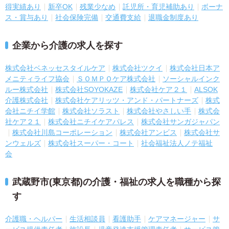
得実績あり
新卒OK
残業少なめ
託児所・育児補助あり
ボーナ
ス・賞与あり
社会保険完備
交通費支給
退職金制度あり
企業から介護の求人を探す
株式会社ベネッセスタイルケア
株式会社ツクイ
株式会社日本ア
メニティライフ協会
ＳＯＭＰＯケア株式会社
ソーシャルインク
ルー株式会社
株式会社SOYOKAZE
株式会社ケア２１
ALSOK
介護株式会社
株式会社ケアリッツ・アンド・パートナーズ
株式
会社ニチイ学館
株式会社ソラスト
株式会社やさしい手
株式会
社ケア２１
株式会社ニチイケアパレス
株式会社サンガジャパン
株式会社川島コーポレーション
株式会社アンビス
株式会社サ
ンウェルズ
株式会社スーパー・コート
社会福祉法人ノテ福祉
会
武蔵野市(東京都)の介護・福祉の求人を職種から探
す
介護職・ヘルパー
生活相談員
看護助手
ケアマネージャー
サ