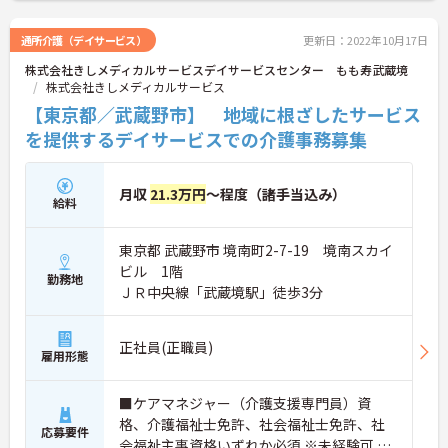
通所介護（デイサービス）
更新日：2022年10月17日
株式会社きしメディカルサービスデイサービスセンター もも寿武蔵境
株式会社きしメディカルサービス
【東京都／武蔵野市】 地域に根ざしたサービス
を提供するデイサービスでの介護事務募集
月収
21.3万円
～程度（諸手当込み）
給料
東京都 武蔵野市 境南町2-7-19 境南スカイ
ビル 1階
勤務地
ＪＲ中央線「武蔵境駅」徒歩3分
正社員(正職員)
雇用形態
■ケアマネジャー（介護支援専門員）資
格、介護福祉士免許、社会福祉士免許、社
応募要件
会福祉主事資格いずれか必須 ※未経験可 ※