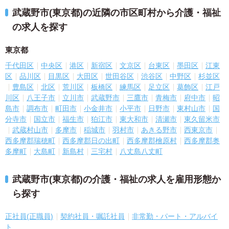
武蔵野市(東京都)の近隣の市区町村から介護・福祉
の求人を探す
東京都
千代田区
中央区
港区
新宿区
文京区
台東区
墨田区
江東
区
品川区
目黒区
大田区
世田谷区
渋谷区
中野区
杉並区
豊島区
北区
荒川区
板橋区
練馬区
足立区
葛飾区
江戸
川区
八王子市
立川市
武蔵野市
三鷹市
青梅市
府中市
昭
島市
調布市
町田市
小金井市
小平市
日野市
東村山市
国
分寺市
国立市
福生市
狛江市
東大和市
清瀬市
東久留米市
武蔵村山市
多摩市
稲城市
羽村市
あきる野市
西東京市
西多摩郡瑞穂町
西多摩郡日の出町
西多摩郡檜原村
西多摩郡奥
多摩町
大島町
新島村
三宅村
八丈島八丈町
武蔵野市(東京都)の介護・福祉の求人を雇用形態か
ら探す
正社員(正職員)
契約社員・嘱託社員
非常勤・パート・アルバイ
ト