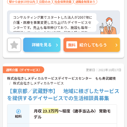
駅から徒歩10分以内
日勤のみ
社会保険完備
退職金制度あり
コンサルティング業でスタートした法人が2007年に
介護・医療を事業変更し立ち上げたデイサービスセ
ンターです。売上も毎年伸びており、施設も毎年新
規開設しています。今後は訪問・居宅介護支援事
業・サ高住も展開予定で、企業とともに成長できる
環境が整っております。ご興味を持たれた方は是非
詳細を見る
無料
紹介してもらう
お気軽にお問い合わせ下さい。
通所介護（デイサービス）
更新日：2022年10月17日
株式会社きしメディカルサービスデイサービスセンター もも寿武蔵境
株式会社きしメディカルサービス
【東京都／武蔵野市】 地域に根ざしたサービス
を提供するデイサービスでの生活相談員募集
月収
23.3万円
～程度（諸手当込み） 常勤モ
給料
デル