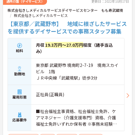
通所介護（デイサービス）
更新日：2022年10月17日
細をお話致しますのでお気軽にご相談ください。
株式会社きしメディカルサービスデイサービスセンター もも寿武蔵境
株式会社きしメディカルサービス
【東京都／武蔵野市】 地域に根ざしたサービス
を提供するデイサービスでの事務スタッフ募集
月収
19.3万円～27.0万円
程度（諸手当込
給料
み）
東京都 武蔵野市 境南町2-7-19 境南スカイ
ビル 1階
勤務地
ＪＲ中央線「武蔵境駅」徒歩3分
正社員(正職員)
雇用形態
■社会福祉主事資格、社会福祉士免許、ケ
アマネジャー（介護支援専門）資格、介護
応募要件
福祉士免許いずれか保有者 ※事務未経験可
※Excel、Word使用経験尚可