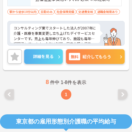
経験者優遇
駅から徒歩10分以内
日勤のみ
社会保険完備
交通費支給
退職金制度あり
コンサルティング業でスタートした法人が2007年に
介護・医療を事業変更し立ち上げたデイサービスセ
ンターです。売上も毎年伸びており、施設も毎年新
規開設しています。今後は訪問・居宅介護支援事
業・サ高住も展開予定で、企業とともに成長できる
環境が整っております。ご興味を持たれた方は是非
詳細を見る
無料
紹介してもらう
お気軽にお問い合わせ下さい。
8
件中 1-8件を表示
1
東京都の雇用形態別介護職の平均給与