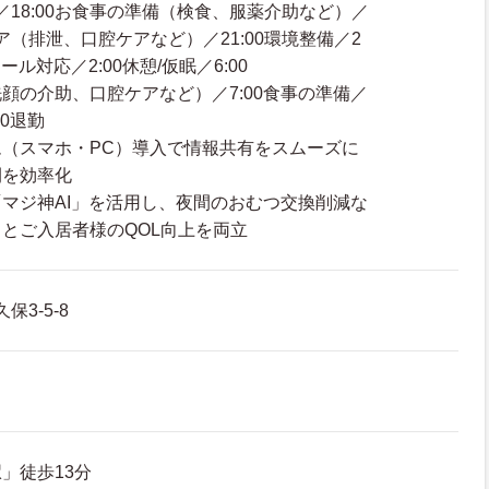
り／18:00お食事の準備（検食、服薬介助など）／
ケア（排泄、口腔ケアなど）／21:00環境整備／2
ール対応／2:00休憩/仮眠／6:00
顔の介助、口腔ケアなど）／7:00食事の準備／
00退勤
（スマホ・PC）導入で情報共有をスムーズに
間を効率化
マジ神AI」を活用し、夜間のおむつ交換削減な
とご入居者様のQOL向上を両立
保3-5-8
」徒歩13分