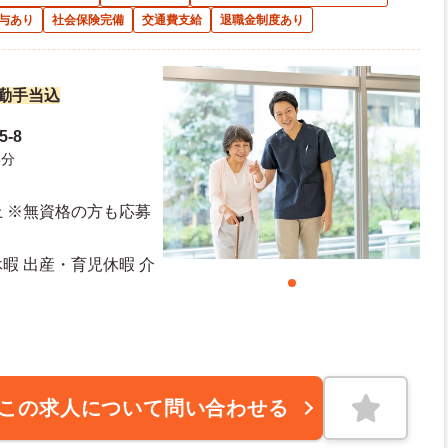
与あり
社会保険完備
交通費支給
退職金制度あり
夜勤手当込
-8
3分
 ※無資格の方も応募
休暇 出産・育児休暇 介
日日数：113日 初年度有給日数：10日
この求人について問い合わせる