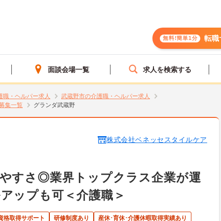
転職
無料!簡単1分
面談会場一覧
求人を検索する
護職・ヘルパー求人
武蔵野市の介護職・ヘルパー求人
募集一覧
グランダ武蔵野
株式会社ベネッセスタイルケア
きやすさ◎業界トップクラス企業が運
ルアップも可＜介護職＞
資格取得サポート
研修制度あり
産休･育休･介護休暇取得実績あり