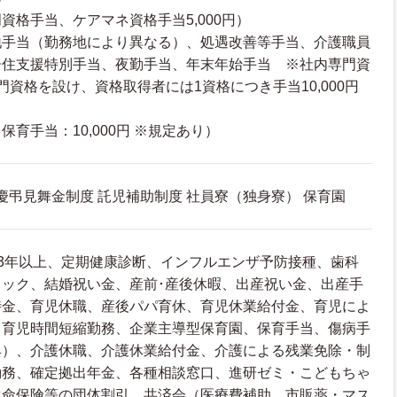
資格手当、ケアマネ資格手当5,000円）
地手当（勤務地により異なる）、処遇改善等手当、介護職員
居住支援特別手当、夜勤手当、年末年始手当 ※社内専門資
門資格を設け、資格取得者には1資格につき手当10,000円
育手当：10,000円 ※規定あり）
 慶弔見舞金制度 託児補助制度 社員寮（独身寮） 保育園
3年以上、定期健康診断、インフルエンザ予防接種、歯科
ック、結婚祝い金、産前･産後休暇、出産祝い金、出産手
時金、育児休職、産後パパ育休、育児休業給付金、育児によ
、育児時間短縮勤務、企業主導型保育園、保育手当、傷病手
典）、介護休職、介護休業給付金、介護による残業免除・制
勤務、確定拠出年金、各種相談窓口、進研ゼミ・こどもちゃ
生命保険等の団体割引、共済会（医療費補助、市販薬・マス