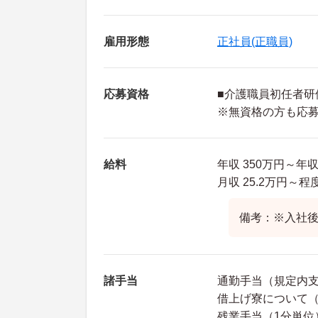
雇用形態
正社員(正職員)
応募資格
■介護職員初任者研
※無資格の方も応
給料
年収 350万円～
月収 25.2万円～
備考：※入社
諸手当
通勤手当（規定内
借上げ寮について
残業手当（1分単位