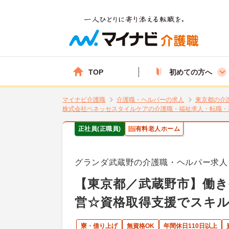
TOP
初めての方へ
マイナビ介護職
介護職・ヘルパーの求人
東京都の介
株式会社ベネッセスタイルケアの介護職・福祉求人・転職・
正社員(正職員)
有料老人ホーム
グランダ武蔵野の介護職・ヘルパー求人
【東京都／武蔵野市】働
営☆資格取得支援でスキ
寮・借り上げ
無資格OK
年間休日110日以上