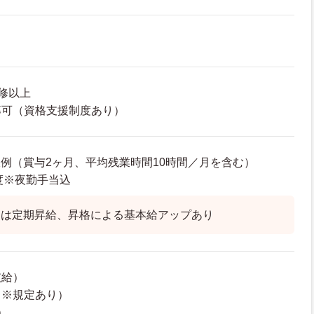
修以上
募可（資格支援制度あり）
年収例（賞与2ヶ月、平均残業時間10時間／月を含む）
程度※夜勤手当込
後は定期昇給、昇格による基本給アップあり
支給）
（※規定あり）
）