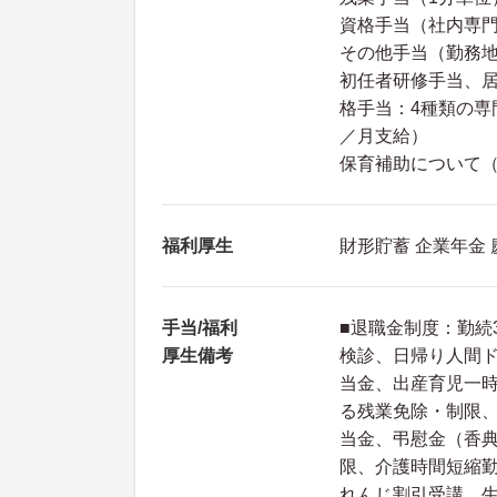
資格手当（社内専門
その他手当（勤務
初任者研修手当、
格手当：4種類の専
／月支給）
保育補助について（保
福利厚生
財形貯蓄 企業年金
手当/福利
■退職金制度：勤続
厚生備考
検診、日帰り人間ド
当金、出産育児一
る残業免除・制限
当金、弔慰金（香
限、介護時間短縮
れんじ割引受講、