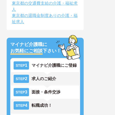
東京都の交通費支給の介護・福祉求
人
東京都の退職金制度ありの介護・福
祉求人
マイナビ介護職に
お気軽にご相談
下さい！
1
マイナビ介護職にご登録
STEP
2
求人のご紹介
STEP
3
面接・条件交渉
STEP
4
転職成功！
STEP