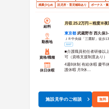
残業少なめ
託児所・育児補助あり
ボーナス・賞
月収 25.2万円～程度※
給料
東京都
武蔵野市 西久保3-5
ＪＲ中央線「三鷹駅」徒歩1
勤務地
MAP
■介護職員初任者研修以上
可（資格支援制度あり）
資格/職種
4週8休制 有給休暇 慶弔
護休暇 月9休
休日休暇
年間休
施設見学のご相談
無料