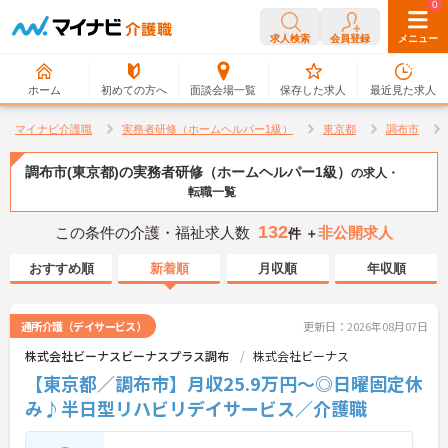
0
0
求人検索
会員登録
メニュー
ホーム
初めての方へ
面談会場一覧
保存した求人
最近見た求人
マイナビ介護職
実務者研修（ホームヘルパー1級）
東京都
調布市
調布市(東京都)の実務者研修（ホームヘルパー1級）
の求人・
転職一覧
132
この条件の介護・福祉求人数
非公開求人
件 ＋
おすすめ順
新着順
月収順
年収順
通所介護（デイサービス）
更新日：2026年08月07日
株式会社ビーナスビーナスプラス調布
株式会社ビーナス
【東京都／調布市】月収25.9万円～◎日曜固定休
み♪半日型リハビリデイサービス／介護職