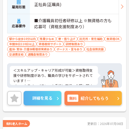
正社員(正職員)
雇用形態
■介護職員初任者研修以上 ※無資格の方も
応募要件
応募可（資格支援制度あり）
駅から徒歩10分以内
残業少なめ
寮・借り上げ
託児所・育児補助
無資格OK
年間休日110日以上
資格取得サポート
研修制度あり
産休･育休･介護休暇取得実績あり
ボーナス・賞与あり
社会保険完備
交通費支給
退職金制度あり
＜スキルアップ・キャリア形成が可能＞資格取得支
援や研修制度があり、職員の学びをサポートされて
います！
＜ワークライフバランスを重視＞育児・介護に関す
る制度や社宅制度、各種手当など、長く安心して働
きやすい環境が整っています。
詳細を見る
無料
紹介してもらう
＜寄り添ったケアの実施＞利用者さまに深く寄り添
ったサービスの提供を目指し、職員の専門性を高め
るような人材育成にも注力されています。
ご興味のある方には、面接対策ポイント等、さらに
詳細をお話ししますのでお気軽にご相談ください！
有料老人ホーム
更新日：2026年07月08日