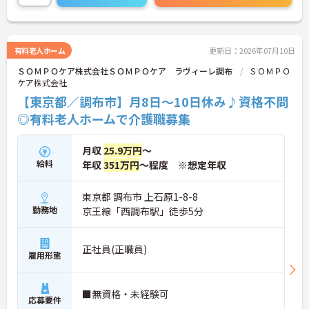
す。
＜手厚い研修とサポート体制＞入社時には研修施設
での7日間の集合研修があり、基礎からしっかり学
べます。現場配属後も、先輩職員が一緒に行うOJT
有料老人ホーム
更新日：2026年07月10日
研修で丁寧に業務を教えるので、独り立ちまで安心
ＳＯＭＰＯケア株式会社ＳＯＭＰＯケア ラヴィーレ調布
ＳＯＭＰＯ
してステップアップできます。入社後のフォローア
ケア株式会社
ップ研修も定期的にあり、悩みや不安を解消しなが
ら成長できます。
【東京都／調布市】月8日～10日休み♪資格不問
＜働きながら資格取得＆収入アップを目指せる＞
◎有料老人ホームで介護職募集
「実務者研修」の費用は全額会社負担、「介護福祉
士」の講習会実施など、資格取得へのバックアップ
が非常に充実しています。
月収
25.9万円
～
給料
年収
351万円
～程度 ※想定年収
東京都 調布市 上石原1-8-8
勤務地
京王線「西調布駅」徒歩5分
正社員(正職員)
雇用形態
■無資格・未経験可
応募要件