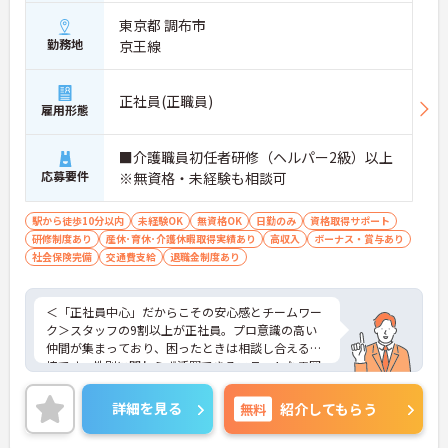
東京都 調布市
勤務地
京王線
正社員(正職員)
雇用形態
■介護職員初任者研修（ヘルパー2級）以上
応募要件
※無資格・未経験も相談可
駅から徒歩10分以内
未経験OK
無資格OK
日勤のみ
資格取得サポート
研修制度あり
産休･育休･介護休暇取得実績あり
高収入
ボーナス・賞与あり
社会保険完備
交通費支給
退職金制度あり
＜「正社員中心」だからこその安心感とチームワー
ク＞スタッフの9割以上が正社員。プロ意識の高い
仲間が集まっており、困ったときは相談し合える環
境です。性別に関わらず活躍できるフラットな雰囲
気があります。
＜電動自転車でラクラク移動！身体への負担を軽減
詳細を見る
無料
紹介してもらう
＞会社から1人1台、専用の電動自転車が支給されま
す（一部例外あり）。お客様のご自宅への移動が快