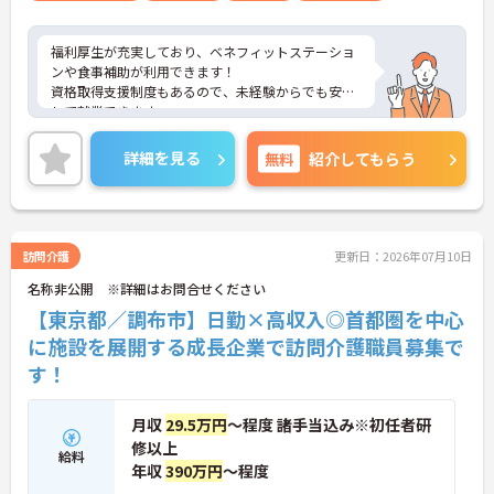
福利厚生が充実しており、ベネフィットステーショ
ンや食事補助が利用できます！
資格取得支援制度もあるので、未経験からでも安心
して就業できます。
ご興味をお持ちの方には詳細の情報や面接のポイン
トをお伝えしますのでお気軽にお問い合わせくださ
詳細を見る
無料
紹介してもらう
いませ。
訪問介護
更新日：2026年07月10日
名称非公開 ※詳細はお問合せください
【東京都／調布市】日勤×高収入◎首都圏を中心
に施設を展開する成長企業で訪問介護職員募集で
す！
月収
29.5万円
～程度 諸手当込み※初任者研
修以上
給料
年収
390万円
～程度