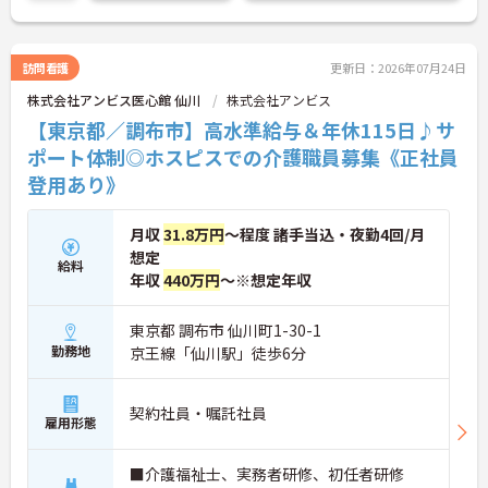
タラクエール2023』の認証も取得しており、資格取
得支援や職種別研修制度を通じて着実なキャリアア
ップを目指せます。有資格者の方がそのスキルを存
分に活かし、ご自身の生活も大切にしながら長期的
訪問看護
更新日：2026年07月24日
に活躍できるおすすめの環境です。
株式会社アンビス医心館 仙川
株式会社アンビス
★おすすめPOINT★
【東京都／調布市】高水準給与＆年休115日♪サ
【安定した経営基盤とキャリア支援】
ポート体制◎ホスピスでの介護職員募集《正社員
・全国140以上の施設を展開し連続増収を続ける安
登用あり》
定法人が運営しています
・資格取得支援や職種別研修制度があり有資格者の
スキルアップを応援しています
月収
31.8万円
～程度 諸手当込・夜勤4回/月
・昇格実績もあり頑張りがしっかり評価される風通
想定
しの良い環境です
給料
【最新設備による負担軽減と働きやすさ】
年収
440万円
～※想定年収
・最新の見守りシステム導入により夜勤時の巡視の
手間を大きく軽減しています
東京都 調布市 仙川町1-30-1
・機器の導入にあたっては誰でも使いこなせるよう
勤務地
京王線「仙川駅」徒歩6分
丁寧な指導を実施しています
【生活を支える充実の福利厚生】
・住宅手当や子供手当などご家族の生活もサポート
契約社員・嘱託社員
する手当を完備しています
雇用形態
・1食300円で施設と同じ食事が食べられる食事補助
制度を利用できます ・徒歩や自転車の通勤手当も用
■介護福祉士、実務者研修、初任者研修
意しています