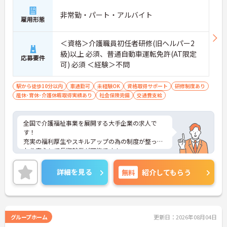
非常勤・パート・アルバイト
雇用形態
＜資格＞介護職員初任者研修(旧ヘルパー2
級)以上 必須、普通自動車運転免許(AT限定
応募要件
可) 必須 ＜経験＞不問
駅から徒歩10分以内
車通勤可
未経験OK
資格取得サポート
研修制度あり
産休･育休･介護休暇取得実績あり
社会保険完備
交通費支給
全国で介護福祉事業を展開する大手企業の求人で
す！
充実の福利厚生やスキルアップの為の制度が整って
おり安心して長期就業が可能です！
ご興味ある方には、面接のポイントなど、さらに詳
細をお話致しますのでお気軽にご相談ください。
詳細を見る
無料
紹介してもらう
グループホーム
更新日：2026年08月04日