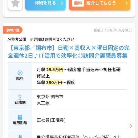
きやすい環境が整っています。
詳細を見る
無料
紹介してもらう
＜寄り添ったケアの実施＞利用者さまに深く寄り添
ったサービスの提供を目指し、職員の専門性を高め
るような人材育成にも注力されています。
ご興味のある方には、面接対策ポイント等、さらに
詳細をお話ししますのでお気軽にご相談ください！
訪問介護
更新日：2026年07月01日
名称非公開 ※詳細はお問合せください
【東京都／調布市】日勤×高収入×曜日固定の完
全週休2日♪IT活用で効率化◎訪問介護職員募集
月収
29.5万円
～程度 諸手当込み※初任者研
修以上
給料
年収
390万円
～程度
東京都 調布市
勤務地
京王線
正社員(正職員)
雇用形態
■介護職員初任者研修（ヘルパー2級）以上