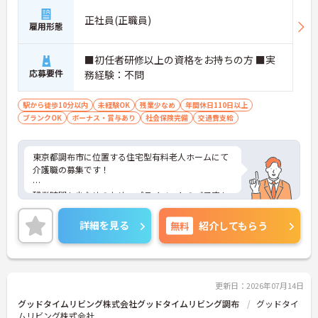
正社員(正職員)
雇用形態
■初任者研修以上の資格をお持ちの方 ■実
応募要件
務経験：不問
駅から徒歩10分以内
未経験OK
残業少なめ
年間休日110日以上
ブランクOK
ボーナス・賞与あり
社会保険完備
交通費支給
東京都調布市に位置する住宅型有料老人ホームにて
介護職の募集です！
残業時間も少なめのため、プライベートのご予定も
大切にできる環境です。
詳細を見る
無料
紹介してもらう
ご興味ある方には、面接対策ポイントなど、さらに
詳細をお話しいたしますのでお気軽にご相談くださ
い！
更新日：2026年07月14日
グッドタイムリビング株式会社グッドタイムリビング調布
グッドタイ
ムリビング株式会社