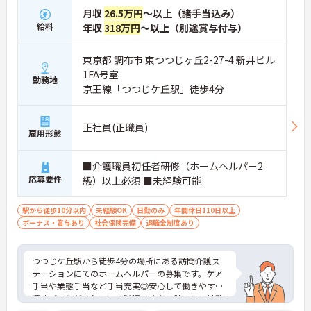
月収
26.5万円
～以上（諸手当込み）
給料
年収
318万円
～以上（別途賞与付与）
東京都 調布市 東つつじヶ丘2-27-4 新井ビル
1FA号室
勤務地
京王線「つつじケ丘駅」徒歩4分
正社員(正職員)
雇用形態
■介護職員初任者研修（ホームヘルパー2
応募要件
級）以上必須 ■未経験可能
駅から徒歩10分以内
未経験OK
日勤のみ
年間休日110日以上
ボーナス・賞与あり
社会保険完備
退職金制度あり
つつじケ丘駅から徒歩4分の場所にある訪問介護ス
テーションにてのホームヘルパーの募集です。ケア
手当や業態手当など手当充実◎安心して働きやすい
環境づくりがされている職場です♪日勤のみの勤務
なので、ワークライフバランスも充実できます。未