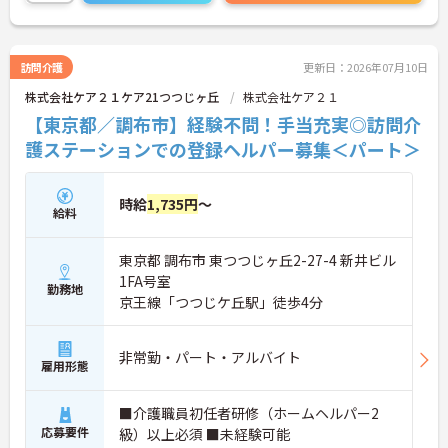
ますので、お気軽にご連絡ください。
訪問介護
更新日：2026年07月10日
株式会社ケア２１ケア21つつじヶ丘
株式会社ケア２１
【東京都／調布市】経験不問！手当充実◎訪問介
護ステーションでの登録ヘルパー募集＜パート＞
時給
1,735円
～
給料
東京都 調布市 東つつじヶ丘2-27-4 新井ビル
1FA号室
勤務地
京王線「つつじケ丘駅」徒歩4分
非常勤・パート・アルバイト
雇用形態
■介護職員初任者研修（ホームヘルパー2
応募要件
級）以上必須 ■未経験可能