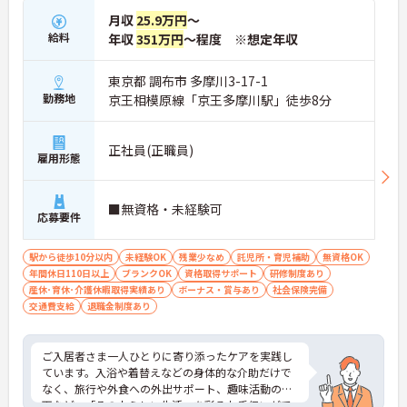
月収
25.9万円
～
給料
年収
351万円
～程度 ※想定年収
東京都 調布市 多摩川3-17-1
勤務地
京王相模原線「京王多摩川駅」徒歩8分
正社員(正職員)
雇用形態
■無資格・未経験可
応募要件
駅から徒歩10分以内
未経験OK
残業少なめ
託児所・育児補助
無資格OK
年間休日110日以上
ブランクOK
資格取得サポート
研修制度あり
産休･育休･介護休暇取得実績あり
ボーナス・賞与あり
社会保険完備
交通費支給
退職金制度あり
ご入居者さま一人ひとりに寄り添ったケアを実践し
ています。入浴や着替えなどの身体的な介助だけで
なく、旅行や外食への外出サポート、趣味活動の企
画など、「その人らしい生活」を彩るお手伝いがで