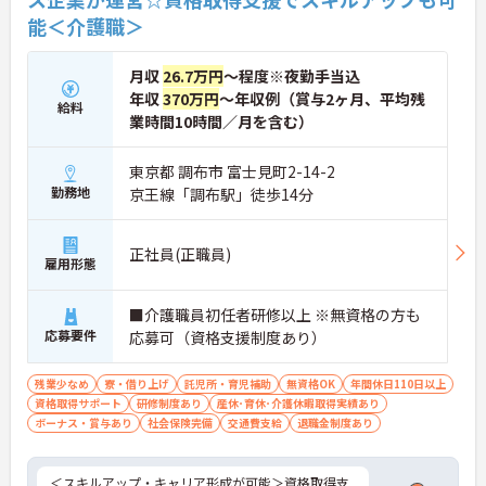
働けます。入職後は現場スタッフによるお一人おひ
能＜介護職＞
とりに合わせた個別のOJT研修が実施されます。eラ
ーニングも導入されており、多職種と連携しながら
専門性を着実に深めていける環境が用意されていま
月収
26.7万円
～程度※夜勤手当込
す。
年収
370万円
～年収例（賞与2ヶ月、平均残
給料
★おすすめPOINT★
業時間10時間／月を含む）
＜個別ＯＪＴとチーム連携で着実に成長！＞
・入職後はお一人おひとりの習熟度に合わせた個別
東京都 調布市 富士見町2-14-2
のＯＪＴ研修を実施し、ｅラーニングを用いた学習
勤務地
京王線「調布駅」徒歩14分
の機会も提供されます
・施設内には看護師が24時間常駐しており、急変時
の対応や専門的な医療処置は看護師が担当するため
正社員(正職員)
負担が減ります
雇用形態
・介護スタッフと看護スタッフの比率が1対1で相談
しやすく、初任者研修や実務者研修からでも着実に
■介護職員初任者研修以上 ※無資格の方も
専門性を高められます
応募要件
＜残業月7時間以下で身体の負担を軽減！＞
応募可（資格支援制度あり）
・常勤で働くスタッフの比率が90パーセント以上と
高く、急なシフト変更や無理な長時間勤務が発生し
残業少なめ
寮・借り上げ
託児所・育児補助
無資格OK
年間休日110日以上
にくい人員体制です
資格取得サポート
研修制度あり
産休･育休･介護休暇取得実績あり
・訪問スケジュールに沿って施設内でのケアを行う
ボーナス・賞与あり
社会保険完備
交通費支給
退職金制度あり
ため、月平均の残業時間は5時間から7時間程度とか
なり少なめに抑えられます
・夜勤明けの翌日は原則としてお休みとなるシフト
＜スキルアップ・キャリア形成が可能＞資格取得支