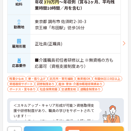
年収
370万円
～年収例（賞与2ヶ月、平均残
給料
業時間10時間／月を含む）
東京都 調布市 佐須町2-30-3
勤務地
京王線「布田駅」徒歩16分
正社員(正職員)
雇用形態
■介護職員初任者研修以上 ※無資格の方も
応募要件
応募可（資格支援制度あり）
残業少なめ
寮・借り上げ
託児所・育児補助
無資格OK
年間休日110日以上
資格取得サポート
研修制度あり
産休･育休･介護休暇取得実績あり
ボーナス・賞与あり
社会保険完備
交通費支給
退職金制度あり
＜スキルアップ・キャリア形成が可能＞資格取得支
援や研修制度があり、職員の学びをサポートされて
います！
＜ワークライフバランスを重視＞育児・介護に関す
る制度や社宅制度、各種手当など、長く安心して働