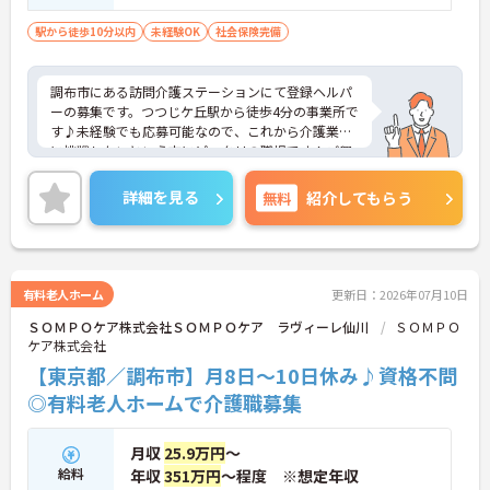
駅から徒歩10分以内
未経験OK
社会保険完備
調布市にある訪問介護ステーションにて登録ヘルパ
ーの募集です。つつじケ丘駅から徒歩4分の事業所で
す♪未経験でも応募可能なので、これから介護業界
に挑戦したいという方にピッタリの職場です！ご興
味ある方は面接ポイントをお伝えしますので、お気
軽にご連絡ください。
詳細を見る
無料
紹介してもらう
有料老人ホーム
更新日：2026年07月10日
ＳＯＭＰＯケア株式会社ＳＯＭＰＯケア ラヴィーレ仙川
ＳＯＭＰＯ
ケア株式会社
【東京都／調布市】月8日～10日休み♪資格不問
◎有料老人ホームで介護職募集
月収
25.9万円
～
給料
年収
351万円
～程度 ※想定年収