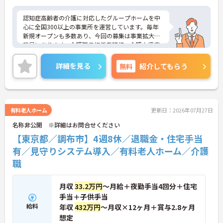
認知症高齢者の介護に対応したグループホームを中
心に全国300以上の事業所を運営しています。毎年
新規オープンも多数あり、今回の募集は事業拡大が
背景にあります。介護職員初任者研修、介護支援専
門員、タクティールケアなどの資格取得のサポート
あり！現場を最大限サポートするために、教育・研
詳細を見る
無料
紹介してもらう
修・採用を専門とする部署や、コンプライアンスを
推進する部署があり、グループ企業を含めた柔軟か
つ強固なバックアップがあります。ご興味ある方に
は、面接対策ポイントなど、さらに詳細をお話しい
たしますのでお気軽にご相談ください。
有料老人ホーム
更新日：2026年07月27日
名称非公開 ※詳細はお問合せください
【東京都／調布市】4週8休／退職金・住宅手当
有／見守りシステム導入／有料老人ホーム／介護
職
月収
33.2万円
～月給＋夜勤手当4回分＋住宅
手当＋子供手当
給料
年収
432万円
～月収×12ヶ月＋賞与2.8ヶ月
想定