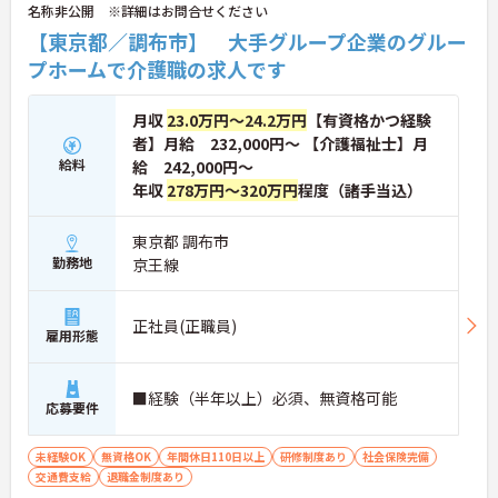
名称非公開 ※詳細はお問合せください
【東京都／調布市】 大手グループ企業のグルー
プホームで介護職の求人です
月収
23.0万円～24.2万円
【有資格かつ経験
者】月給 232,000円～ 【介護福祉士】月
給料
給 242,000円～
年収
278万円～320万円
程度（諸手当込）
東京都 調布市
勤務地
京王線
正社員(正職員)
雇用形態
■経験（半年以上）必須、無資格可能
応募要件
未経験OK
無資格OK
年間休日110日以上
研修制度あり
社会保険完備
交通費支給
退職金制度あり