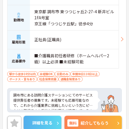
東京都 調布市 東つつじヶ丘2-27-4 新井ビル
1FA号室
勤務地
京王線「つつじケ丘駅」徒歩4分
正社員(正職員)
雇用形態
■介護職員初任者研修（ホームヘルパー2
応募要件
級）以上必須 ■未経験可能
駅から徒歩10分以内
未経験OK
日勤のみ
年間休日110日以上
ボーナス・賞与あり
社会保険完備
退職金制度あり
調布市にある訪問介護ステーションにてのサービス
提供責任者の募集です。未経験でも応募可能なの
で、これから介護業界に挑戦したいという方にピッ
タリの職場です！手当や福利厚生が充実しているの
で、安心して働きやすい環境が整っています。ま
た、チャレンジキャリア制度でキャリアアップも目
詳細を見る
無料
紹介してもらう
指せます♪ご興味ある方は面接ポイントをお伝えし