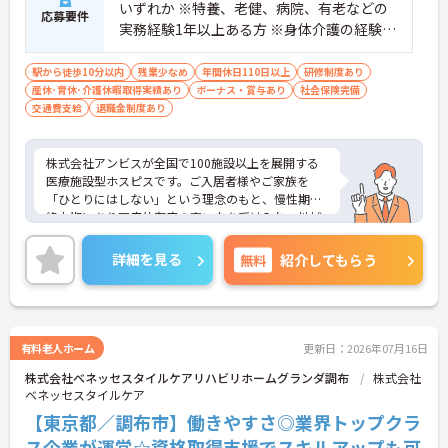
いずれか ※特養、老健、病院、有老などの
応募要件
実務経験1年以上ある方 ※身体介護の経験年
以上ある方、機械浴の使用の経験のある方
歓迎
駅から徒歩10分以内
残業少なめ
年間休日110日以上
研修制度あり
産休･育休･介護休暇取得実績あり
ボーナス・賞与あり
社会保険完備
交通費支給
退職金制度あり
株式会社アンビスが全国で100施設以上を展開する
医療施設型ホスピスです。ご入居者様やご家族を
「ひとりにはしない」という理念のもと、慢性期や
終末期にあり医療依存度の高い方を受け入れ、地域
医療を支える社会的意義の高い事業を推進していま
す。現場には看護師が24時間常駐しています。急変
詳細を見る
無料
紹介してもらう
時の対応や医療行為は看護師が担当するため、初任
者研修や実務者研修の方も食事介助や入浴介助など
の生活を支えるケアに専念できる環境です。多職種
で情報を共有し、一人で判断を抱え込まないチーム
連携の体制がしっかりと整っています。働き方の面
有料老人ホーム
更新日：2026年07月16日
では、夜勤明けの翌日が原則として公休となるほ
株式会社ベネッセスタイルケアリハビリホームグランダ調布
株式会社
か、月平均の残業時間も5時間から7時間程度とかな
ベネッセスタイルケア
り少なめです。常勤スタッフの比率が90パーセント
を超えているため急な勤務変更が発生しにくく、あ
【東京都／調布市】働きやすさ◎業界トップクラ
らかじめ決められた訪問予定表に沿って規則正しく
ス企業が運営☆資格取得支援でスキルアップも可