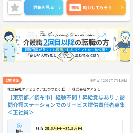
経験でも応募可能なので、これから介護業界に挑戦
詳細を見る
無料
紹介してもらう
したいという方にピッタリ！ご興味ある方は面接ポ
イントをお伝えしますので、お気軽にご連絡くださ
い。
訪問介護
更新日：2026年07月10日
株式会社ケア２１ケア21つつじヶ丘
株式会社ケア２１
【東京都／調布市】経験不問！昇給賞与あり♪訪
問介護ステーションでのサービス提供責任者募集
＜正社員＞
月収
29.5万円～31.5万円
給料