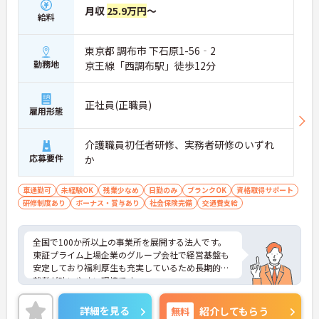
月収
25.9万円
～
給料
東京都 調布市 下石原1-56‐2
勤務地
京王線「西調布駅」徒歩12分
正社員(正職員)
雇用形態
介護職員初任者研修、実務者研修のいずれ
応募要件
か
車通勤可
未経験OK
残業少なめ
日勤のみ
ブランクOK
資格取得サポート
研修制度あり
ボーナス・賞与あり
社会保険完備
交通費支給
全国で100か所以上の事業所を展開する法人です。
東証プライム上場企業のグループ会社で経営基盤も
安定しており福利厚生も充実しているため長期的な
就業が叶いやすい環境です。
また、キャリアパス制度が整っているので、経験が
浅い方・ブランクがある方も高い目標をもって仕事
詳細を見る
無料
紹介してもらう
に取り組んでいただけます◎