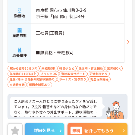
東京都 調布市 仙川町3-2-9
勤務地
京王線「仙川駅」徒歩4分
正社員(正職員)
雇用形態
■無資格・未経験可
応募要件
駅から徒歩10分以内
未経験OK
残業少なめ
託児所・育児補助
無資格OK
年間休日110日以上
ブランクOK
資格取得サポート
研修制度あり
産休･育休･介護休暇取得実績あり
ボーナス・賞与あり
社会保険完備
交通費支給
退職金制度あり
ご入居者さま一人ひとりに寄り添ったケアを実践し
ています。入浴や着替えなどの身体的な介助だけで
なく、旅行や外食への外出サポート、趣味活動の企
画など、「その人らしい生活」を彩るお手伝いがで
きるのが大きな特徴です。「生活の楽しみ」を一緒
に共有し、笑顔を引き出すことができるため、日々
詳細を見る
無料
紹介してもらう
の業務を通じて深いやりがいを感じることができま