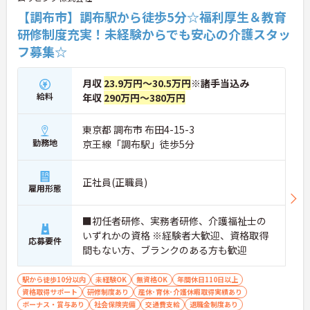
【調布市】調布駅から徒歩5分☆福利厚生＆教育
研修制度充実！未経験からでも安心の介護スタッ
フ募集☆
月収
23.9万円～30.5万円
※諸手当込み
給料
年収
290万円～380万円
東京都 調布市 布田4-15-3
勤務地
京王線「調布駅」徒歩5分
正社員(正職員)
雇用形態
■初任者研修、実務者研修、介護福祉士の
いずれかの資格 ※経験者大歓迎、資格取得
応募要件
間もない方、ブランクのある方も歓迎
駅から徒歩10分以内
未経験OK
無資格OK
年間休日110日以上
資格取得サポート
研修制度あり
産休･育休･介護休暇取得実績あり
ボーナス・賞与あり
社会保険完備
交通費支給
退職金制度あり