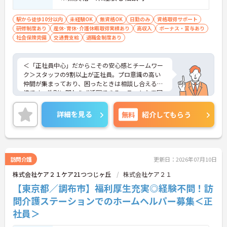
駅から徒歩10分以内
未経験OK
無資格OK
日勤のみ
資格取得サポート
研修制度あり
産休･育休･介護休暇取得実績あり
高収入
ボーナス・賞与あり
社会保険完備
交通費支給
退職金制度あり
＜「正社員中心」だからこその安心感とチームワー
ク＞スタッフの9割以上が正社員。プロ意識の高い
仲間が集まっており、困ったときは相談し合える環
境です。性別に関わらず活躍できるフラットな雰囲
気があります。
＜電動自転車でラクラク移動！身体への負担を軽減
詳細を見る
無料
紹介してもらう
＞会社から1人1台、専用の電動自転車が支給されま
す（一部例外あり）。お客様のご自宅への移動が快
適になるだけでなく、貸与された自転車での通勤も
可能です。移動の負担を減らして元気にケアに向き
合えます。
訪問介護
更新日：2026年07月10日
＜頑張りがしっかり給与に反映される仕組み＞「社
株式会社ケア２１ケア21つつじヶ丘
株式会社ケア２１
員を大事にする」をモットーに、業界トップクラス
の給与水準を目指しています。賞与は年2回あり、資
【東京都／調布市】福利厚生充実◎経験不問！訪
格手当や土日出勤手当も充実。キャリアパスも明確
問介護ステーションでのホームヘルパー募集＜正
で、管理者へのステップアップなど、頑張りに応じ
社員＞
て収入もやりがいもアップします。