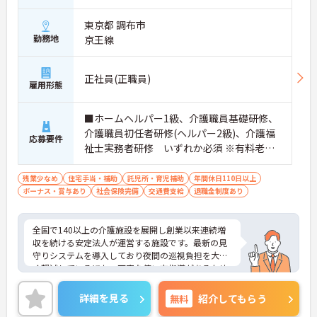
東京都 調布市
勤務地
京王線
正社員(正職員)
雇用形態
■ホームヘルパー1級、介護職員基礎研修、
介護職員初任者研修(ヘルパー2級)、介護福
応募要件
祉士実務者研修 いずれか必須 ※有料老人
ホーム経験者歓迎
残業少なめ
住宅手当・補助
託児所・育児補助
年間休日110日以上
ボーナス・賞与あり
社会保険完備
交通費支給
退職金制度あり
全国で140以上の介護施設を展開し創業以来連続増
収を続ける安定法人が運営する施設です。最新の見
守りシステムを導入しており夜間の巡視負担を大き
く軽減しているほか、丁寧な使い方指導があるため
安心して業務を始められます。月平均残業10時間程
度、住宅手当や子供手当、1食300円の食事補助など
詳細を見る
無料
紹介してもらう
生活を支える福利厚生が大変充実しています。『ハ