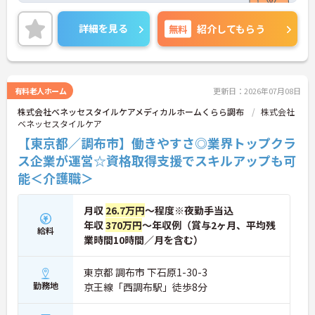
きるのが大きな特徴です。「生活の楽しみ」を一緒
に共有し、笑顔を引き出すことができるため、日々
詳細を見る
無料
紹介してもらう
の業務を通じて深いやりがいを感じることができま
す。
＜手厚い研修とサポート体制＞入社時には研修施設
での7日間の集合研修があり、基礎からしっかり学
べます。現場配属後も、先輩職員が一緒に行うOJT
有料老人ホーム
更新日：2026年07月08日
研修で丁寧に業務を教えるので、独り立ちまで安心
株式会社ベネッセスタイルケアメディカルホームくらら調布
株式会社
してステップアップできます。入社後のフォローア
ベネッセスタイルケア
ップ研修も定期的にあり、悩みや不安を解消しなが
ら成長できます。
【東京都／調布市】働きやすさ◎業界トップクラ
＜働きながら資格取得＆収入アップを目指せる＞
ス企業が運営☆資格取得支援でスキルアップも可
「実務者研修」の費用は全額会社負担、「介護福祉
能＜介護職＞
士」の講習会実施など、資格取得へのバックアップ
が非常に充実しています。
月収
26.7万円
～程度※夜勤手当込
年収
370万円
～年収例（賞与2ヶ月、平均残
給料
業時間10時間／月を含む）
東京都 調布市 下石原1-30-3
勤務地
京王線「西調布駅」徒歩8分