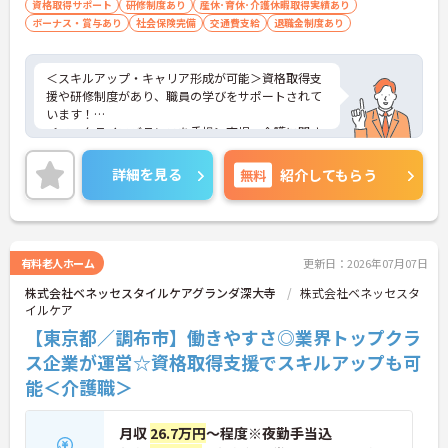
資格取得サポート
研修制度あり
産休･育休･介護休暇取得実績あり
ボーナス・賞与あり
社会保険完備
交通費支給
退職金制度あり
＜スキルアップ・キャリア形成が可能＞資格取得支
援や研修制度があり、職員の学びをサポートされて
います！
＜ワークライフバランスを重視＞育児・介護に関す
る制度や社宅制度、各種手当など、長く安心して働
きやすい環境が整っています。
詳細を見る
無料
紹介してもらう
＜寄り添ったケアの実施＞利用者さまに深く寄り添
ったサービスの提供を目指し、職員の専門性を高め
るような人材育成にも注力されています。
ご興味のある方には、面接対策ポイント等、さらに
詳細をお話ししますのでお気軽にご相談ください！
有料老人ホーム
更新日：2026年07月07日
株式会社ベネッセスタイルケアグランダ深大寺
株式会社ベネッセスタ
イルケア
【東京都／調布市】働きやすさ◎業界トップクラ
ス企業が運営☆資格取得支援でスキルアップも可
能＜介護職＞
月収
26.7万円
～程度※夜勤手当込