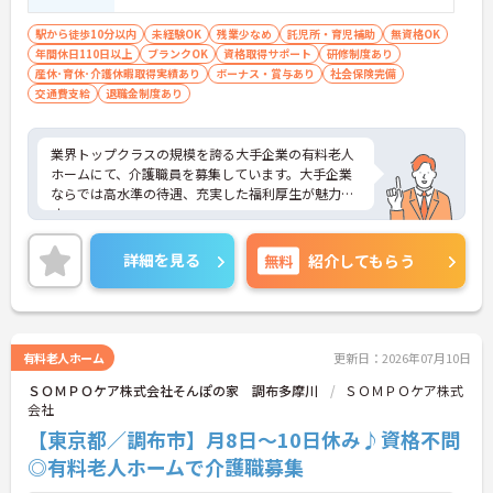
駅から徒歩10分以内
未経験OK
残業少なめ
託児所・育児補助
無資格OK
年間休日110日以上
ブランクOK
資格取得サポート
研修制度あり
産休･育休･介護休暇取得実績あり
ボーナス・賞与あり
社会保険完備
交通費支給
退職金制度あり
業界トップクラスの規模を誇る大手企業の有料老人
ホームにて、介護職員を募集しています。大手企業
ならでは高水準の待遇、充実した福利厚生が魅力で
す。
ご興味ある方には、面接対策ポイントなど、さらに
詳細をお話しいたしますのでお気軽にご相談くださ
詳細を見る
無料
紹介してもらう
い。
有料老人ホーム
更新日：2026年07月10日
ＳＯＭＰＯケア株式会社そんぽの家 調布多摩川
ＳＯＭＰＯケア株式
会社
【東京都／調布市】月8日～10日休み♪資格不問
◎有料老人ホームで介護職募集