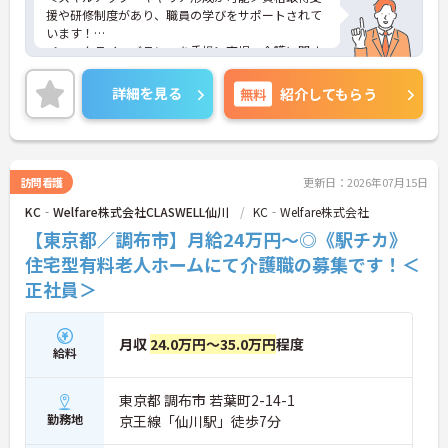
編成が組まれており、しっかりと休息を取りながら
援や研修制度があり、職員の学びをサポートされて
長期的な就業が可能です
います！
＜評価制度でキャリアアップ＞
＜ワークライフバランスを重視＞育児・介護に関す
・介護福祉士や初任者研修などの資格や実務経験、
る制度や社宅制度、各種手当など、長く安心して働
夜勤回数がしっかりと給与に反映されるためモチベ
きやすい環境が整っています。
詳細を見る
無料
紹介してもらう
ーションを維持できます
＜寄り添ったケアの実施＞利用者さまに深く寄り添
・年次を問わずリーダーや主任などのマネジメント
ったサービスの提供を目指し、職員の専門性を高め
職へ昇格する事例も多数あり、腰を据えて長期的な
るような人材育成にも注力されています。
キャリア形成が可能です
ご興味のある方には、面接対策ポイント等、さらに
詳細をお話ししますのでお気軽にご相談ください！
訪問看護
更新日：2026年07月15日
KC‐Welfare株式会社CLASWELL仙川
KC‐Welfare株式会社
【東京都／調布市】月給24万円～◎《駅チカ》
住宅型有料老人ホームにて介護職の募集です！＜
正社員＞
月収
24.0万円～35.0万円
程度
給料
東京都 調布市 若葉町2-14-1
勤務地
京王線「仙川駅」徒歩7分