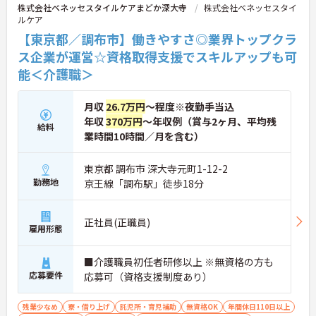
株式会社ベネッセスタイルケアまどか深大寺
株式会社ベネッセスタイ
ルケア
【東京都／調布市】働きやすさ◎業界トップクラ
ス企業が運営☆資格取得支援でスキルアップも可
能＜介護職＞
月収
26.7万円
～程度※夜勤手当込
年収
370万円
～年収例（賞与2ヶ月、平均残
給料
業時間10時間／月を含む）
東京都 調布市 深大寺元町1-12-2
勤務地
京王線「調布駅」徒歩18分
正社員(正職員)
雇用形態
■介護職員初任者研修以上 ※無資格の方も
応募要件
応募可（資格支援制度あり）
残業少なめ
寮・借り上げ
託児所・育児補助
無資格OK
年間休日110日以上