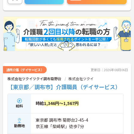
ご興味ある方には、面接対策ポイントなど、さらに
詳細をお話しいたしますのでお気軽にご相談くださ
い！
通所介護（デイサービス）
更新日：2026年08月06日
株式会社ツクイツクイ調布菊野台
株式会社ツクイ
【東京都／調布市】介護職員（デイサービス）
時給
1,346円～1,567円
給料
東京都 調布市 菊野台2-45-4
勤務地
京王線「柴崎駅」徒歩7分