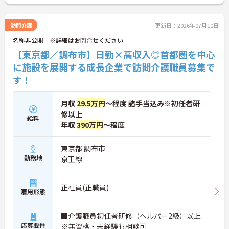
適になるだけでなく、貸与された自転車での通勤も
可能です。移動の負担を減らして元気にケアに向き
合えます。
訪問介護
更新日：2026年07月10日
＜頑張りがしっかり給与に反映される仕組み＞「社
名称非公開 ※詳細はお問合せください
員を大事にする」をモットーに、業界トップクラス
の給与水準を目指しています。賞与は年2回あり、資
【東京都／調布市】日勤×高収入◎首都圏を中心
格手当や土日出勤手当も充実。キャリアパスも明確
に施設を展開する成長企業で訪問介護職員募集で
で、管理者へのステップアップなど、頑張りに応じ
す！
て収入もやりがいもアップします。
月収
29.5万円
～程度 諸手当込み※初任者研
修以上
給料
年収
390万円
～程度
東京都 調布市
勤務地
京王線
正社員(正職員)
雇用形態
■介護職員初任者研修（ヘルパー2級）以上
応募要件
※無資格・未経験も相談可