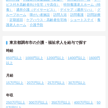
ビス付き高齢者向け住宅（サ高住）
特別養護老人ホーム（特
養）
通所介護（デイサービス）
デイケア（通所リハ）
グ
ループホーム
障がい者施設
訪問入浴
訪問看護
訪問診療
定期巡回
ケアハウス・高齢者住宅地
ショートステイ
養
護老人ホーム
介護予防
東京都調布市の介護・福祉求人を給与で探す
時給
850円以上
1000円以上
1200円以上
1400円以上
1600円
以上
月給
15万円以上
20万円以上
25万円以上
30万円以上
年収
250万円以上
300万円以上
350万円以上
400万円以上
50
0万円以上