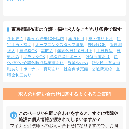
東京都調布市の介護・福祉求人をこだわり条件で探す
夜勤専従
駅から徒歩10分以内
車通勤可
寮・借り上げ
住
宅手当・補助
オープニングスタッフ募集
未経験OK
管理職
求人
無資格OK
高収入
年間休日110日以上
土日祝休
日
勤のみ
ブランクOK
資格取得サポート
研修制度あり
産
休･育休･介護休暇取得実績あり
残業少なめ
託児所・育児補
助あり
ボーナス・賞与あり
社会保険完備
交通費支給
退
職金制度あり
求人のお問い合わせに関するよくあるご質問
このページから問い合わせをすると、すぐに病院や
施設に個人情報が渡されてしまいますか？
マイナビ介護職へのお問い合わせになりますので、お問