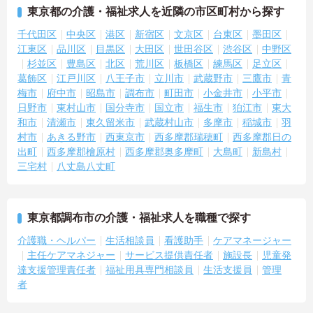
東京都の介護・福祉求人を近隣の市区町村から探す
千代田区
中央区
港区
新宿区
文京区
台東区
墨田区
江東区
品川区
目黒区
大田区
世田谷区
渋谷区
中野区
杉並区
豊島区
北区
荒川区
板橋区
練馬区
足立区
葛飾区
江戸川区
八王子市
立川市
武蔵野市
三鷹市
青
梅市
府中市
昭島市
調布市
町田市
小金井市
小平市
日野市
東村山市
国分寺市
国立市
福生市
狛江市
東大
和市
清瀬市
東久留米市
武蔵村山市
多摩市
稲城市
羽
村市
あきる野市
西東京市
西多摩郡瑞穂町
西多摩郡日の
出町
西多摩郡檜原村
西多摩郡奥多摩町
大島町
新島村
三宅村
八丈島八丈町
東京都調布市の介護・福祉求人を職種で探す
介護職・ヘルパー
生活相談員
看護助手
ケアマネージャー
主任ケアマネジャー
サービス提供責任者
施設長
児童発
達支援管理責任者
福祉用具専門相談員
生活支援員
管理
者