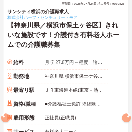
更新日：2026年07月24日 求人番号：9039825
サンシティ横浜の介護職求人
株式会社ハーフ・センチュリー・モア
【神奈川県／横浜市保土ヶ谷区】きれ
いな施設です！介護付き有料老人ホー
ムでの介護職募集
給料
月収 27.8万円～程度 諸手当込
勤務地
神奈川県 横浜市保土ケ谷区 仏向町1625-1
最寄り駅
ＪＲ東海道本線(東京－熱海)「横浜駅」バス・車15分
資格/職種
■介護福祉士免許 ※経験不問
雇用形態
正社員(正職員)
サービス
有料老人ホーム