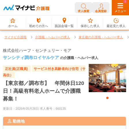
0
1
求人検索
会員登録
メニュー
ホーム
初めての方へ
面談会場一覧
保存した求人
最近見た求人
マイナビ介護職
介護職・ヘルパーの求人
東京都の介護職・ヘルパー求人
株式会社ハーフ・センチュリー・モア
サンシティ調布ロイヤルケア
の介護職・ヘルパー求人
正社員(正職員)
サービス付き高齢者向け住宅（サ
高住）
【東京都／調布市】 年間休日120
日！高級有料老人ホームで介護職
募集！
更新日：2026年05月26日 求人番号：660135
勤務地