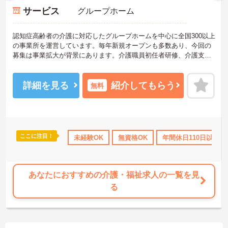
サービス
グループホーム
認知症高齢者の介護に対応したグループホームを中心に全国300以上
の事業所を運営しています。毎年新規オープンも多数あり、今回の
募集は事業拡大が背景にあります。介護職員初任者研修、介護支援
専門員、タクティールケアなどの資格取得のサポートあり！現場を
最大限サポートするために、教育・研修・採用を専門とする部署
や、コンプライアンスを推進する部署があり、グループ企業を含め
詳細を見る
紹介してもらう
無料
た柔軟かつ強固なバックアップがあります。ご興味ある方には、面
接対策ポイントなど、さらに詳細をお話しいたしますのでお気軽に
ご相談ください。
ここに注目！
補助
無資格OK
年間休日110日以上
未経験OK
無資格OK
資格取得サポート
年間休日110日以上
研修
あなたにおすすめの介護・福祉求人の一覧を見
る