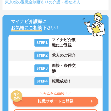
東京都の退職金制度ありの介護・福祉求人
マイナビ介護職に
お気軽にご相談
下さい！
マイナビ介護
1
STEP
職にご登録
2
求人のご紹介
STEP
面接・条件交
3
STEP
渉
4
転職成功！
STEP
転職サポートに登録