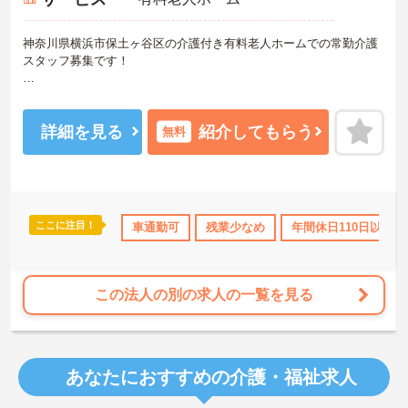
神奈川県横浜市保土ヶ谷区の介護付き有料老人ホームでの常勤介護
スタッフ募集です！
年間休日数が120日としっかりお休みが取れる環境で残業もほとんど
ありません！
詳細を見る
紹介してもらう
無料
福利厚生も充実しているので安心して長期での就業が可能です！
ご興味ある方には、面接のポイントなど、さらに詳細をお話致しま
すのでお気軽にご相談ください。
ここに注目！
サポート
研修制度あり
車通勤可
産休･育休･介護休暇取得実績あり
残業少なめ
年間休日110日以上
社会保
この法人の別の求人の一覧を見る
あなたにおすすめの介護・福祉求人