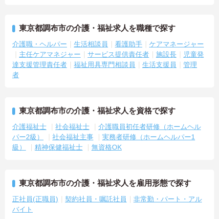
東京都調布市の介護・福祉求人を職種で探す
介護職・ヘルパー
生活相談員
看護助手
ケアマネージャー
主任ケアマネジャー
サービス提供責任者
施設長
児童発
達支援管理責任者
福祉用具専門相談員
生活支援員
管理
者
東京都調布市の介護・福祉求人を資格で探す
介護福祉士
社会福祉士
介護職員初任者研修（ホームヘル
パー2級）
社会福祉主事
実務者研修（ホームヘルパー1
級）
精神保健福祉士
無資格OK
東京都調布市の介護・福祉求人を雇用形態で探す
正社員(正職員)
契約社員・嘱託社員
非常勤・パート・アル
バイト