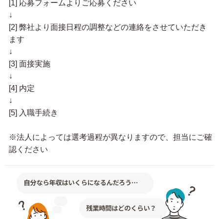
[1] 応募フォームよりご応募ください
↓
[2] 弊社より面接日程の調整などの連絡をさせていただき
ます
↓
[3] 面接実施
↓
[4] 内定
↓
[5] 入職手続き
※法人によっては選考過程が異なりますので、担当にご確
認ください