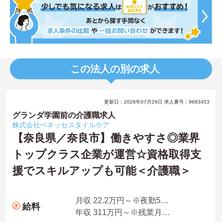
この法人の別の求人
更新日：2026年07月29日 求人番号：9683453
グランダ学園前の介護職求人
株式会社ベネッセスタイルケア
【奈良県／奈良市】働きやすさ◎業界
トップクラス企業が運営☆資格取得支
援でスキルアップも可能＜介護職＞
月収 22.2万円～※夜勤5回想定
給料
年収 311万円～※残業月10時間、夜勤平均5回、各種手当・賞与を含んだ例です