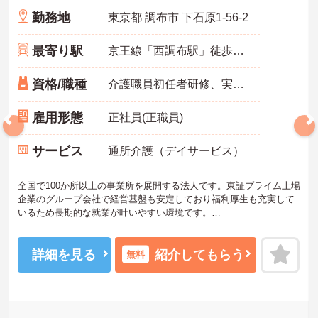
勤務地
東京都 調布市 下石原1-56‐2
最寄り駅
京王線「西調布駅」徒歩12分
資格/職種
介護職員初任者研修、実務者研修のいずれか
雇用形態
正社員(正職員)
サービス
通所介護（デイサービス）
全国で100か所以上の事業所を展開する法人です。東証プライム上場
企業のグループ会社で経営基盤も安定しており福利厚生も充実して
いるため長期的な就業が叶いやすい環境です。
また、キャリアパス制度が整っているので、経験が浅い方・ブラン
クがある方も高い目標をもって仕事に取り組んでいただけます◎
ご興味ある方には、面接対策ポイントなど、さらに詳細をお話しい
詳細を見る
紹介してもらう
無料
たしますのでお気軽にご相談ください！