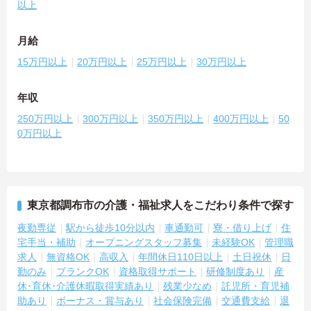
以上
月給
15万円以上
20万円以上
25万円以上
30万円以上
年収
250万円以上
300万円以上
350万円以上
400万円以上
50
0万円以上
東京都調布市の介護・福祉求人をこだわり条件で探す
夜勤専従
駅から徒歩10分以内
車通勤可
寮・借り上げ
住
宅手当・補助
オープニングスタッフ募集
未経験OK
管理職
求人
無資格OK
高収入
年間休日110日以上
土日祝休
日
勤のみ
ブランクOK
資格取得サポート
研修制度あり
産
休･育休･介護休暇取得実績あり
残業少なめ
託児所・育児補
助あり
ボーナス・賞与あり
社会保険完備
交通費支給
退