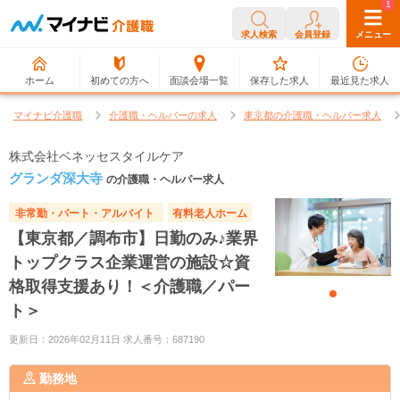
0
1
求人検索
会員登録
メニュー
ホーム
初めての方へ
面談会場一覧
保存した求人
最近見た求人
マイナビ介護職
介護職・ヘルパーの求人
東京都の介護職・ヘルパー求人
株式会社ベネッセスタイルケア
グランダ深大寺
の介護職・ヘルパー求人
非常勤・パート・アルバイト
有料老人ホーム
【東京都／調布市】日勤のみ♪業界
トップクラス企業運営の施設☆資
格取得支援あり！＜介護職／パー
ト＞
更新日：2026年02月11日 求人番号：687190
勤務地