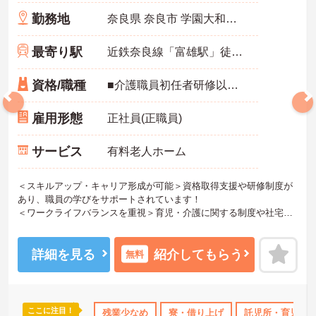
勤務地
奈良県 奈良市 学園大和町5-748-1
最寄り駅
近鉄奈良線「富雄駅」徒歩12分
資格/職種
■介護職員初任者研修以上 ※無資格の方も応募可（資格支援制度あり）
雇用形態
正社員(正職員)
サービス
有料老人ホーム
＜スキルアップ・キャリア形成が可能＞資格取得支援や研修制度が
あり、職員の学びをサポートされています！
＜ワークライフバランスを重視＞育児・介護に関する制度や社宅制
度、各種手当など、長く安心して働きやすい環境が整っています。
＜寄り添ったケアの実施＞利用者さまに深く寄り添ったサービスの
提供を目指し、職員の専門性を高めるような人材育成にも注力され
詳細を見る
紹介してもらう
無料
ています。
ご興味のある方には、面接対策ポイント等、さらに詳細をお話しし
ますのでお気軽にご相談ください！
ここに注目！
なめ
寮・借り上げ
残業少なめ
託児所・育児補助
寮・借り上げ
無資格OK
託児所・育児補
年間休日11