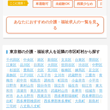
ここに注目！
日110日以上
研修制度あり
車通勤可
産休･育休･介護休暇取得実績あり
未経験OK
残業少なめ
日勤の
ボ
あなたにおすすめの介護・福祉求人の一覧を見
る
東京都の介護・福祉求人を近隣の市区町村から探す
千代田区
中央区
港区
新宿区
文京区
台東区
墨田区
江東区
品川区
目黒区
大田区
世田谷区
渋谷区
中野区
杉並区
豊島区
北区
荒川区
板橋区
練馬区
足立区
葛飾区
江戸川区
八王子市
立川市
武蔵野市
三鷹市
青
梅市
府中市
昭島市
調布市
町田市
小金井市
小平市
日野市
東村山市
国分寺市
国立市
福生市
狛江市
東大
和市
清瀬市
東久留米市
武蔵村山市
多摩市
稲城市
羽
村市
あきる野市
西東京市
西多摩郡瑞穂町
西多摩郡日の
出町
西多摩郡檜原村
西多摩郡奥多摩町
大島町
新島村
三宅村
八丈島八丈町