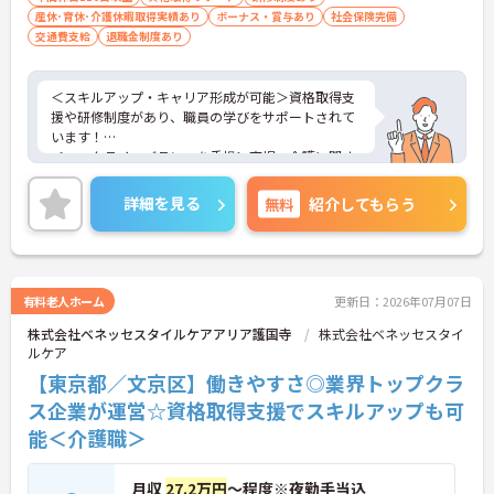
産休･育休･介護休暇取得実績あり
ボーナス・賞与あり
社会保険完備
交通費支給
退職金制度あり
＜スキルアップ・キャリア形成が可能＞資格取得支
援や研修制度があり、職員の学びをサポートされて
います！
＜ワークライフバランスを重視＞育児・介護に関す
る制度や社宅制度、各種手当など、長く安心して働
きやすい環境が整っています。
詳細を見る
無料
紹介してもらう
＜寄り添ったケアの実施＞利用者さまに深く寄り添
ったサービスの提供を目指し、職員の専門性を高め
るような人材育成にも注力されています。
ご興味のある方には、面接対策ポイント等、さらに
詳細をお話ししますのでお気軽にご相談ください！
有料老人ホーム
更新日：2026年07月07日
株式会社ベネッセスタイルケアアリア護国寺
株式会社ベネッセスタイ
ルケア
【東京都／文京区】働きやすさ◎業界トップクラ
ス企業が運営☆資格取得支援でスキルアップも可
能＜介護職＞
月収
27.2万円
～程度※夜勤手当込