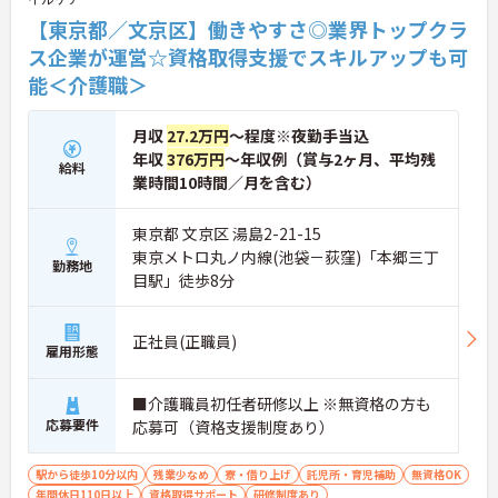
【東京都／文京区】働きやすさ◎業界トップクラ
ス企業が運営☆資格取得支援でスキルアップも可
能＜介護職＞
月収
27.2万円
～程度※夜勤手当込
年収
376万円
～年収例（賞与2ヶ月、平均残
給料
業時間10時間／月を含む）
東京都 文京区 湯島2-21-15
東京メトロ丸ノ内線(池袋－荻窪)「本郷三丁
勤務地
目駅」徒歩8分
正社員(正職員)
雇用形態
■介護職員初任者研修以上 ※無資格の方も
応募要件
応募可（資格支援制度あり）
駅から徒歩10分以内
残業少なめ
寮・借り上げ
託児所・育児補助
無資格OK
年間休日110日以上
資格取得サポート
研修制度あり