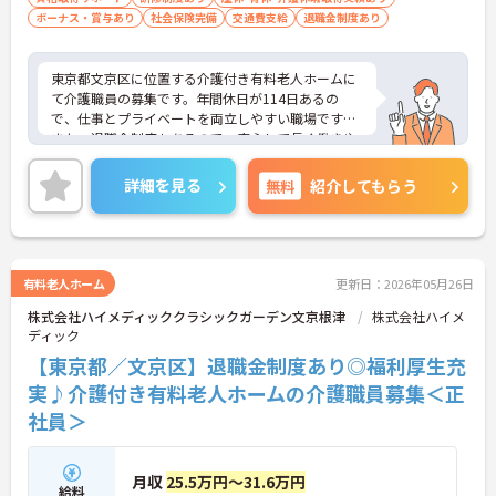
ボーナス・賞与あり
社会保険完備
交通費支給
退職金制度あり
東京都文京区に位置する介護付き有料老人ホームに
て介護職員の募集です。年間休日が114日あるの
で、仕事とプライベートを両立しやすい職場です♪
また、退職金制度もあるので、安心して長く働きや
すい環境が整っています◎ご興味のある方は、面接
ポイントをお伝えしますので、お気軽にご連絡くだ
詳細を見る
無料
紹介してもらう
さい。
有料老人ホーム
更新日：2026年05月26日
株式会社ハイメディッククラシックガーデン文京根津
株式会社ハイメ
ディック
【東京都／文京区】退職金制度あり◎福利厚生充
実♪介護付き有料老人ホームの介護職員募集＜正
社員＞
月収
25.5万円～31.6万円
給料