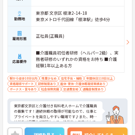
東京都 文京区 根津2-14-18
勤務地
東京メトロ千代田線「根津駅」徒歩4分
正社員(正職員)
雇用形態
■介護職員初任者研修（ヘルパー2級）、実
務者研修のいずれかの資格をお持ち ■介護
応募要件
経験1年以上ある方
駅から徒歩10分以内
残業少なめ
住宅手当・補助
年間休日110日以上
資格取得サポート
研修制度あり
産休･育休･介護休暇取得実績あり
ボーナス・賞与あり
社会保険完備
交通費支給
退職金制度あり
東京都文京区と介護付き有料老人ホームで介護職員
の募集です！連続休暇の取得が可能なので、仕事と
プライベートを両立しやすい職場です♪また、時間
外労働が月平均5時間なので、終業後の予定が立て
やすい職場です◎ご興味のある方は、面接ポイント
をお伝えしますので、お気軽にご連絡ください。
詳細を見る
無料
紹介してもらう