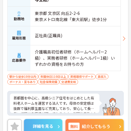
東京都 文京区 向丘2-2-6
勤務地
東京メトロ南北線「東大前駅」徒歩1分
正社員(正職員)
雇用形態
介護職員初任者研修（ホームヘルパー2
級）、実務者研修（ホームヘルパー1級）い
応募要件
ずれかの資格をお持ちの方
駅から徒歩10分以内
年間休日110日以上
資格取得サポート
高収入
ボーナス・賞与あり
社会保険完備
交通費支給
首都圏を中心に、高級シニア住宅をはじめとした有
料老人ホームを運営する法人です。母体の安定感は
抜群で福利厚生面など充実しており、安心して長く
働いて頂ける環境が整っております。年間休日数も1
20日と多くワークライフバランスも取りやすくプラ
イベートの時間も大切にして頂けます。ご興味のあ
詳細を見る
無料
紹介してもらう
る方はぜひお気軽にお問い合わせください。