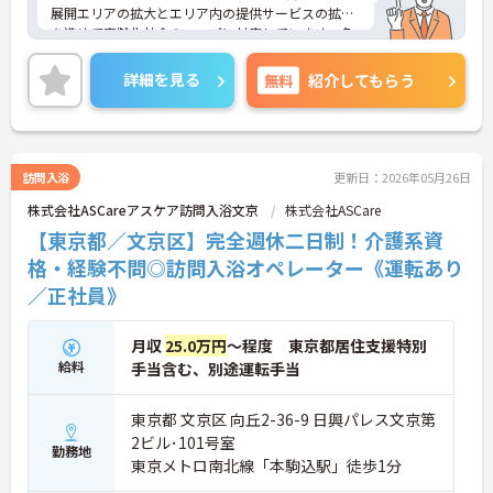
展開エリアの拡大とエリア内の提供サービスの拡充
を進めて高齢化社会のニーズに対応しています。多
職種との密な連携による「チームケア」で利用者の
暮らしをサポートしています。母体の安定より充実
詳細を見る
無料
紹介してもらう
した福利厚生等の待遇面も魅力です。また、年間休
日は120日以上あり、ワークライフバランスを重視
する方にもおすすめです。ご興味のある方には、面
接対策ポイントなど、さらに詳細をお話しいたしま
すのでお気軽にご相談ください！
訪問入浴
更新日：2026年05月26日
株式会社ASCareアスケア訪問入浴文京
株式会社ASCare
【東京都／文京区】完全週休二日制！介護系資
格・経験不問◎訪問入浴オペレーター《運転あり
／正社員》
月収
25.0万円
～程度 東京都居住支援特別
給料
手当含む、別途運転手当
東京都 文京区 向丘2-36-9 日興パレス文京第
2ビル･101号室
勤務地
東京メトロ南北線「本駒込駅」徒歩1分