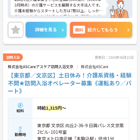
3月時点）の介護サービスを展開する大手法人です。
介護未経験からスタートした方は7割以上、しっか
りとしたサポートがあるため安心してご就業いただ
けます。お風呂に入れなくて困っている方に、手を
差し伸べてあげられるとてもやりがいのあるお仕事
詳細を見る
無料
紹介してもらう
です。ご興味ある方には、面接対策ポイントなど、
さらに詳細をお話しいたしますのでお気軽にご相談
ください！
訪問入浴
更新日：2026年06月22日
株式会社ASCareアスケア訪問入浴文京
株式会社ASCare
【東京都／文京区】土日休み！介護系資格・経験
不問★訪問入浴オペレーター募集《運転あり／パ
ート》
時給
1,315円
～
給料
東京都 文京区 向丘2-36-9 日興パレス文京第
2ビル･101号室
勤務地
東京メトロ南北線「本駒込駅」徒歩1分