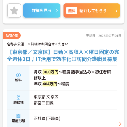
る制度や社宅制度、各種手当など、長く安心して働
きやすい環境が整っています。
詳細を見る
無料
紹介してもらう
＜寄り添ったケアの実施＞利用者さまに深く寄り添
ったサービスの提供を目指し、職員の専門性を高め
るような人材育成にも注力されています。
ご興味のある方には、面接対策ポイント等、さらに
詳細をお話ししますのでお気軽にご相談ください！
訪問介護
更新日：2026年07月01日
名称非公開 ※詳細はお問合せください
【東京都／文京区】日勤×高収入×曜日固定の完
全週休2日♪IT活用で効率化◎訪問介護職員募集
月収
30.0万円
～程度 諸手当込み※初任者研
修以上
給料
年収
404万円
～程度
東京都 文京区
勤務地
都営三田線
正社員(正職員)
雇用形態