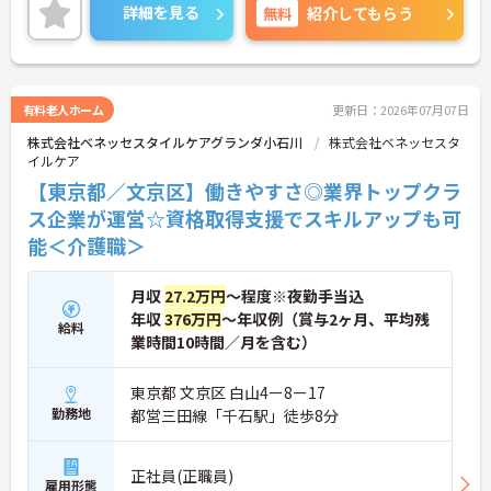
トとの両立もしやすい環境ですご興味のある方は是
詳細を見る
無料
紹介してもらう
非お気あるにお問い合わせ下さい。
有料老人ホーム
更新日：2026年07月07日
株式会社ベネッセスタイルケアグランダ小石川
株式会社ベネッセスタ
イルケア
【東京都／文京区】働きやすさ◎業界トップクラ
ス企業が運営☆資格取得支援でスキルアップも可
能＜介護職＞
月収
27.2万円
～程度※夜勤手当込
年収
376万円
～年収例（賞与2ヶ月、平均残
給料
業時間10時間／月を含む）
東京都 文京区 白山4ー8ー17
勤務地
都営三田線「千石駅」徒歩8分
正社員(正職員)
雇用形態