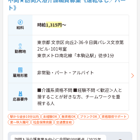
で、管理者へのステップアップなど、頑張りに応じ
ト》
て収入もやりがいもアップします。
時給
1,315円
～
給料
東京都 文京区 向丘2-36-9 日興パレス文京第
2ビル･101号室
勤務地
東京メトロ南北線「本駒込駅」徒歩1分
非常勤・パート・アルバイト
雇用形態
■介護系資格不問 ■経験不問 ＜歓迎＞人と
接することが好きな方、チームワークを重
応募要件
視する人
駅から徒歩10分以内
未経験OK
無資格OK
ブランクOK
資格取得サポート
夏～秋入職可
社会保険完備
交通費支給
訪問入浴介護事業を中心に全国約300拠点（2025年