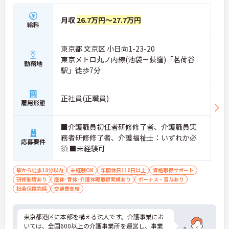
月収
26.7万円～27.7万円
給料
東京都 文京区 小日向1-23-20
東京メトロ丸ノ内線(池袋－荻窪)「茗荷谷
勤務地
駅」徒歩7分
正社員(正職員)
雇用形態
■介護職員初任者研修修了者、介護職員実
務者研修修了者、介護福祉士：いずれか必
応募要件
須 ■未経験可
駅から徒歩10分以内
未経験OK
年間休日110日以上
資格取得サポート
研修制度あり
産休･育休･介護休暇取得実績あり
ボーナス・賞与あり
社会保険完備
交通費支給
東京都港区に本部を構える法人です。介護事業にお
いては、全国600以上の介護事業所を運営し、事業