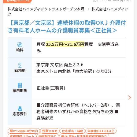
株式会社ハイメディックトラストガーデン本郷
株式会社ハイメディッ
ク
【東京都／文京区】連続休暇の取得OK♪介護付
き有料老人ホームの介護職員募集＜正社員＞
月収
25.5万円～31.6万円
程度 ※諸手当込
給料
み
東京都 文京区 向丘2-2-6
勤務地
東京メトロ南北線「東大前駅」徒歩1分
正社員(正職員)
雇用形態
■介護職員初任者研修（ヘルパー2級）、実
務者研修のいずれかの資格をお持ちの方 ■
応募要件
経験必須
駅から徒歩10分以内
残業少なめ
住宅手当・補助
年間休日110日以上
資格取得サポート
研修制度あり
産休･育休･介護休暇取得実績あり