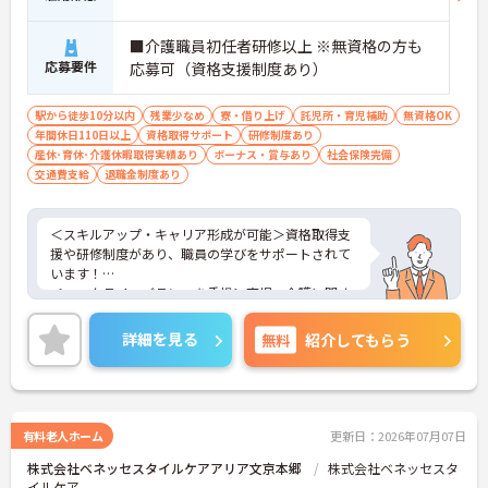
■介護職員初任者研修以上 ※無資格の方も
応募要件
応募可（資格支援制度あり）
駅から徒歩10分以内
残業少なめ
寮・借り上げ
託児所・育児補助
無資格OK
年間休日110日以上
資格取得サポート
研修制度あり
産休･育休･介護休暇取得実績あり
ボーナス・賞与あり
社会保険完備
交通費支給
退職金制度あり
＜スキルアップ・キャリア形成が可能＞資格取得支
援や研修制度があり、職員の学びをサポートされて
います！
＜ワークライフバランスを重視＞育児・介護に関す
る制度や社宅制度、各種手当など、長く安心して働
きやすい環境が整っています。
詳細を見る
無料
紹介してもらう
＜寄り添ったケアの実施＞利用者さまに深く寄り添
ったサービスの提供を目指し、職員の専門性を高め
るような人材育成にも注力されています。
ご興味のある方には、面接対策ポイント等、さらに
詳細をお話ししますのでお気軽にご相談ください！
有料老人ホーム
更新日：2026年07月07日
株式会社ベネッセスタイルケアアリア文京本郷
株式会社ベネッセスタ
イルケア