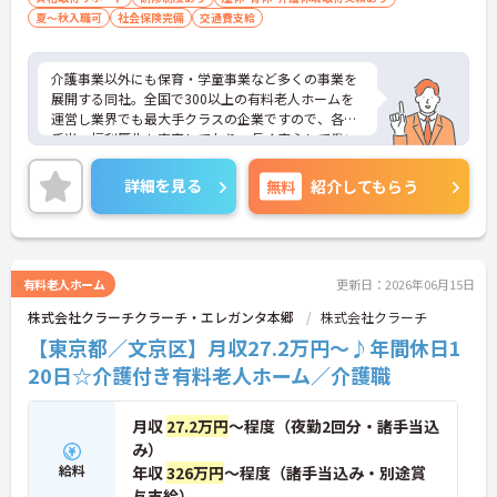
夏～秋入職可
社会保険完備
交通費支給
介護事業以外にも保育・学童事業など多くの事業を
展開する同社。全国で300以上の有料老人ホームを
運営し業界でも最大手クラスの企業ですので、各種
手当、福利厚生も充実しており、長く安心して働い
ていただける環境です。ご興味ある方には、面接対
策ポイントなど、さらに詳細をお話しいたしますの
詳細を見る
無料
紹介してもらう
でお気軽にご相談ください。
有料老人ホーム
更新日：2026年06月15日
株式会社クラーチクラーチ・エレガンタ本郷
株式会社クラーチ
【東京都／文京区】月収27.2万円～♪年間休日1
20日☆介護付き有料老人ホーム／介護職
月収
27.2万円
～程度（夜勤2回分・諸手当込
み）
給料
年収
326万円
～程度（諸手当込み・別途賞
与支給）