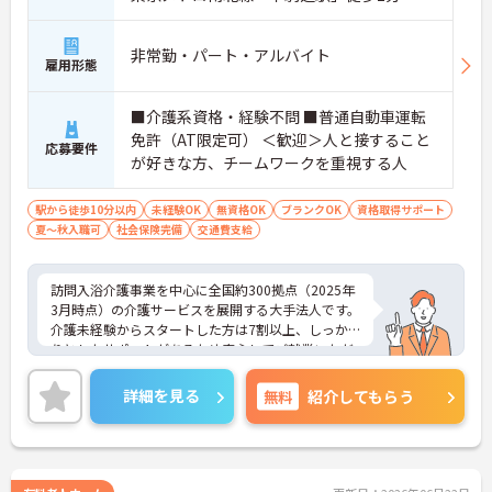
非常勤・パート・アルバイト
雇用形態
■介護系資格・経験不問 ■普通自動車運転
免許（AT限定可） ＜歓迎＞人と接すること
応募要件
が好きな方、チームワークを重視する人
駅から徒歩10分以内
未経験OK
無資格OK
ブランクOK
資格取得サポート
夏～秋入職可
社会保険完備
交通費支給
訪問入浴介護事業を中心に全国約300拠点（2025年
3月時点）の介護サービスを展開する大手法人です。
介護未経験からスタートした方は7割以上、しっか
りとしたサポートがあるため安心してご就業いただ
けます。お風呂に入れなくて困っている方に、手を
差し伸べてあげられるとてもやりがいのあるお仕事
詳細を見る
無料
紹介してもらう
です。ご興味ある方には、面接対策ポイントなど、
さらに詳細をお話しいたしますのでお気軽にご相談
ください！