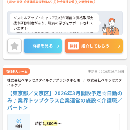
産休･育休･介護休暇取得実績あり
社会保険完備
交通費支給
＜スキルアップ・キャリア形成が可能＞資格取得支
援や研修制度があり、職員の学びをサポートされて
います！
＜夜勤なしの日勤勤務＞生活リズムを整えながら無
理なく働けます。
＜寄り添ったケアの実施＞利用者さまに深く寄り添
詳細を見る
無料
紹介してもらう
ったサービスの提供を目指し、職員の専門性を高め
るような人材育成にも注力されています。
ご興味のある方には、面接対策ポイント等、さらに
詳細をお話ししますのでお気軽にご相談ください！
有料老人ホーム
更新日：2026年05月26日
株式会社ベネッセスタイルケアグランダ小石川
株式会社ベネッセスタ
イルケア
【東京都／文京区】2026年3月開設予定☆日勤の
み♪業界トップクラス企業運営の施設＜介護職／
パート＞
時給
1,300円
～
給料