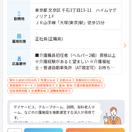
経験を問わずスタートできる募集です
東京都 文京区 千石3丁目13-11 ハイムマグ
・経験不問
ノリア１F
・学歴不問
勤務地
ＪＲ山手線「大塚(東京)駅」徒歩15分
・初任者研修修了者が応募可能
→ 新たな環境で介護職としてキャリア形成を目指せ
ます♪
正社員(正職員)
雇用形態
■介護職員初任者（ヘルパー2級）資格以上
※介護経験があると望ましい ※介護福祉
応募要件
士・普通自動車免許（AT限定可）お持ちの
方尚可
駅から徒歩10分以内
残業少なめ
日勤のみ
年間休日110日以上
資格取得サポート
研修制度あり
産休･育休･介護休暇取得実績あり
社会保険完備
交通費支給
退職金制度あり
デイサービス、グループホーム、訪問、有料老人ホ
ーム、などの介護施設を複数運営する法人が母体で
す。
研修制度もしっかり整っており、安心して長く働い
ていただけます。残業も少なめですのでプライベー