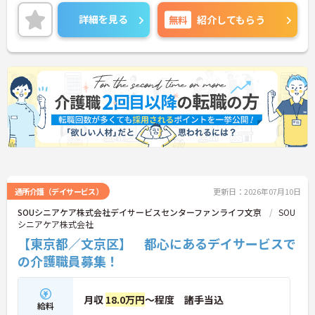
チャレンジでき、業務ごとのスタッフ配置により介
護業務へ専念しやすい環境です。後楽園駅徒歩10分
詳細を見る
無料
紹介してもらう
の立地で通勤しやすく、残業も少なめのため仕事と
プライベートの両立を目指せます。
■ 介護に集中できる職場環境
介護業務へ専念しやすい職場です
・業務ごとのスタッフ配置あり
・ユニット型特別養護老人ホーム
・2020年オープンの施設
→ 利用者様と向き合う時間を大切にできます♪
■ 通勤便利で働きやすい立地
通所介護（デイサービス）
更新日：2026年07月10日
SOUシニアケア株式会社デイサービスセンターファンライフ文京
SOU
複数路線が利用でき通勤しやすい環境です
シニアケア株式会社
・後楽園駅徒歩10分
【東京都／文京区】 都心にあるデイサービスで
・春日駅徒歩8分
・飯田橋駅徒歩12分
の介護職員募集！
→ ご自身に合った通勤ルートを選択できます♪
月収
18.0万円
～程度 諸手当込
■ 未経験から挑戦しやすい環境
給料