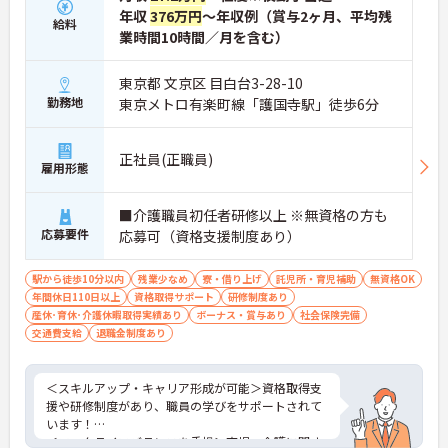
年収
376万円
～年収例（賞与2ヶ月、平均残
給料
業時間10時間／月を含む）
東京都 文京区 目白台3-28-10
勤務地
東京メトロ有楽町線「護国寺駅」徒歩6分
正社員(正職員)
雇用形態
■介護職員初任者研修以上 ※無資格の方も
応募要件
応募可（資格支援制度あり）
駅から徒歩10分以内
残業少なめ
寮・借り上げ
託児所・育児補助
無資格OK
年間休日110日以上
資格取得サポート
研修制度あり
産休･育休･介護休暇取得実績あり
ボーナス・賞与あり
社会保険完備
交通費支給
退職金制度あり
＜スキルアップ・キャリア形成が可能＞資格取得支
援や研修制度があり、職員の学びをサポートされて
います！
＜ワークライフバランスを重視＞育児・介護に関す