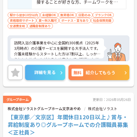
接することが好きな方、チームワークを重
視する人
駅から徒歩10分以内
未経験OK
無資格OK
日勤のみ
ブランクOK
資格取得サポート
夏～秋入職可
ボーナス・賞与あり
社会保険完備
交通費支給
退職金制度あり
訪問入浴介護事業を中心に全国約300拠点（2025年
3月時点）の介護サービスを展開する大手法人です。
介護未経験からスタートした方は7割以上、しっか
りとしたサポートがあるため安心してご就業いただ
けます。お風呂に入れなくて困っている方に、手を
差し伸べてあげられるとてもやりがいのあるお仕事
詳細を見る
無料
紹介してもらう
です。ご興味ある方には、面接対策ポイントなど、
さらに詳細をお話しいたしますのでお気軽にご相談
ください！
グループホーム
更新日：2026年05月26日
株式会社ソラストグループホーム文京あやめ
株式会社ソラスト
【東京都／文京区】年間休日120日以上♪賞与・
昇給制度あり◎グループホームでの介護職員募集
＜正社員＞