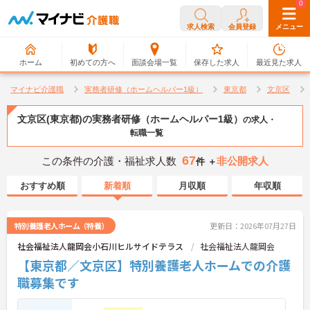
0
0
求人検索
会員登録
メニュー
ホーム
初めての方へ
面談会場一覧
保存した求人
最近見た求人
マイナビ介護職
実務者研修（ホームヘルパー1級）
東京都
文京区
文京区(東京都)の実務者研修（ホームヘルパー1級）
の求人・
転職一覧
67
この条件の介護・福祉求人数
非公開求人
件 ＋
おすすめ順
新着順
月収順
年収順
特別養護老人ホーム（特養）
更新日：2026年07月27日
社会福祉法人龍岡会小石川ヒルサイドテラス
社会福祉法人龍岡会
【東京都／文京区】特別養護老人ホームでの介護
職募集です