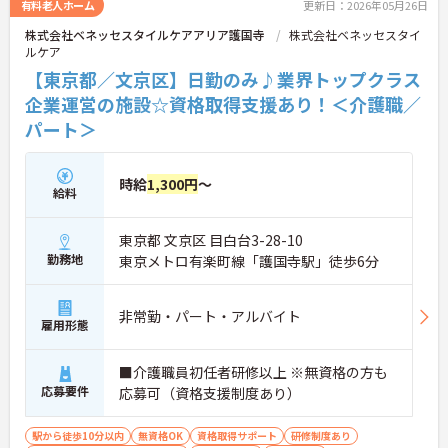
有料老人ホーム
更新日：2026年05月26日
株式会社ベネッセスタイルケアアリア護国寺
株式会社ベネッセスタイ
ルケア
【東京都／文京区】日勤のみ♪業界トップクラス
企業運営の施設☆資格取得支援あり！＜介護職／
パート＞
時給
1,300円
～
給料
東京都 文京区 目白台3-28-10
勤務地
東京メトロ有楽町線「護国寺駅」徒歩6分
非常勤・パート・アルバイト
雇用形態
■介護職員初任者研修以上 ※無資格の方も
応募要件
応募可（資格支援制度あり）
駅から徒歩10分以内
無資格OK
資格取得サポート
研修制度あり