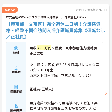
詳細をお話ししますのでお気軽にご相談ください！
訪問入浴
更新日：2026年05月26日
株式会社ASCareアスケア訪問入浴文京
株式会社ASCare
【東京都／文京区】完全週休二日制！介護系資
格・経験不問◎訪問入浴介護職員募集《運転なし
／正社員》
月収
25.0万円
～程度 東京都居住支援特別
給料
手当含む
東京都 文京区 向丘2-36-9 日興パレス文京第
2ビル･101号室
勤務地
東京メトロ南北線「本駒込駅」徒歩1分
正社員(正職員)
雇用形態
■介護系の資格不問 ■経験不問 ＜歓迎＞実
務者研修や介護福祉士をお持ちの方、人と
応募要件