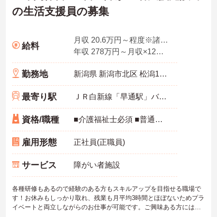
の生活支援員の募集
月収 20.6万円～程度※諸手当込
給料
年収 278万円～月収×12ヶ月＋賞与2.00ヶ月想定
勤務地
新潟県 新潟市北区 松潟1482-1
最寄り駅
ＪＲ白新線「早通駅」バス・車5分
資格/職種
■介護福祉士必須 ■普通自動車運転免許（AT限定可）必須 ■実務経験必須
雇用形態
正社員(正職員)
サービス
障がい者施設
各種研修もあるので経験のある方もスキルアップを目指せる職場で
す！お休みもしっかり取れ、残業も月平均3時間とほぼないためプラ
イベートと両立しながらのお仕事が可能です。ご興味ある方には、
面接のポイントなど、さらに詳細をお話致しますのでお気軽にご相