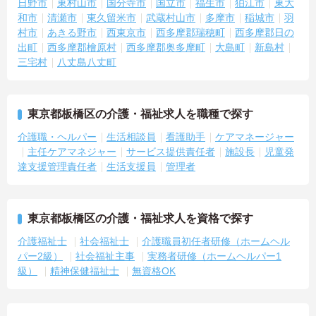
日野市
東村山市
国分寺市
国立市
福生市
狛江市
東大
和市
清瀬市
東久留米市
武蔵村山市
多摩市
稲城市
羽
村市
あきる野市
西東京市
西多摩郡瑞穂町
西多摩郡日の
出町
西多摩郡檜原村
西多摩郡奥多摩町
大島町
新島村
三宅村
八丈島八丈町
東京都板橋区の介護・福祉求人を職種で探す
介護職・ヘルパー
生活相談員
看護助手
ケアマネージャー
主任ケアマネジャー
サービス提供責任者
施設長
児童発
達支援管理責任者
生活支援員
管理者
東京都板橋区の介護・福祉求人を資格で探す
介護福祉士
社会福祉士
介護職員初任者研修（ホームヘル
パー2級）
社会福祉主事
実務者研修（ホームヘルパー1
級）
精神保健福祉士
無資格OK