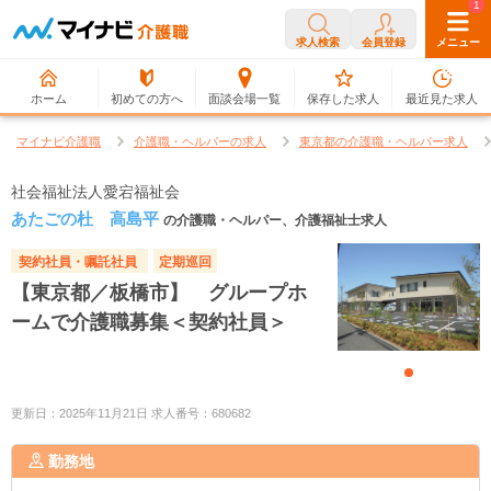
0
1
求人検索
会員登録
メニュー
ホーム
初めての方へ
面談会場一覧
保存した求人
最近見た求人
マイナビ介護職
介護職・ヘルパーの求人
東京都の介護職・ヘルパー求人
社会福祉法人愛宕福祉会
あたごの杜 高島平
の介護職・ヘルパー、介護福祉士求人
契約社員・嘱託社員
定期巡回
【東京都／板橋市】 グループホ
ームで介護職募集＜契約社員＞
更新日：2025年11月21日 求人番号：680682
勤務地