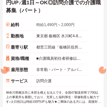
円UP♪週1日～OK◎訪問介護での介護職
募集（パート）
給料
時給1,490円～2,000円
勤務地
東京都 板橋区 氷川町4-8 メゾンタカノハ
最寄り駅
都営三田線「板橋区役所前駅」徒歩3分
資格/職種
■介護職員初任者研修以上(旧ヘルパー2級) ※経験不問
雇用形態
非常勤・パート・アルバイト
サービス
訪問介護
神奈川県横浜市に本部を構える法人です。全国47都道府県で700以
上の事業所を展開しており、充実した福利厚生・研修制度も魅力で
す♪土日祝日は時給100円UPも魅力★ご興味のある方には、面接対策
ポイントなど、さらに詳細をお話しいたしますのでお気軽にご相談