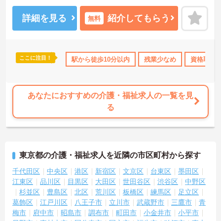
ください！
詳細を見る
紹介してもらう
無料
ここに注目！
日勤のみ
年間休日110日以上
駅から徒歩10分以内
資格取得サポート
残業少なめ
研修制度あり
資格取得
あなたにおすすめの介護・福祉求人の一覧を見
る
東京都の介護・福祉求人を近隣の市区町村から探す
千代田区
中央区
港区
新宿区
文京区
台東区
墨田区
江東区
品川区
目黒区
大田区
世田谷区
渋谷区
中野区
杉並区
豊島区
北区
荒川区
板橋区
練馬区
足立区
葛飾区
江戸川区
八王子市
立川市
武蔵野市
三鷹市
青
梅市
府中市
昭島市
調布市
町田市
小金井市
小平市