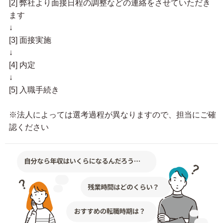
[2] 弊社より面接日程の調整などの連絡をさせていただき
ます
↓
[3] 面接実施
↓
[4] 内定
↓
[5] 入職手続き
※法人によっては選考過程が異なりますので、担当にご確
認ください