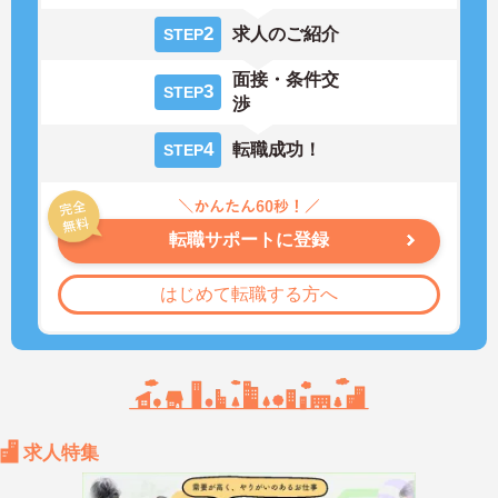
2
求人のご紹介
STEP
面接・条件交
3
STEP
渉
4
転職成功！
STEP
転職サポートに登録
はじめて転職する方へ
求人特集