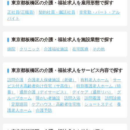
東京都板橋区の介護・福祉求人を雇用形態で探す
正社員(正職員)
契約社員・嘱託社員
非常勤・パート・アル
バイト
東京都板橋区の介護・福祉求人を施設業態で探す
病院
クリニック
介護福祉施設
在宅医療
その他
東京都板橋区の介護・福祉求人をサービス内容で探す
訪問介護
介護老人保健施設（老健）
有料老人ホーム
サー
ビス付き高齢者向け住宅（サ高住）
特別養護老人ホーム（特
養）
通所介護（デイサービス）
デイケア（通所リハ）
グ
ループホーム
障がい者施設
訪問入浴
訪問看護
訪問診療
定期巡回
ケアハウス・高齢者住宅地
ショートステイ
養
護老人ホーム
介護予防