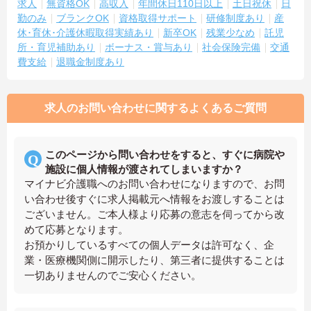
求人
無資格OK
高収入
年間休日110日以上
土日祝休
日
勤のみ
ブランクOK
資格取得サポート
研修制度あり
産
休･育休･介護休暇取得実績あり
新卒OK
残業少なめ
託児
所・育児補助あり
ボーナス・賞与あり
社会保険完備
交通
費支給
退職金制度あり
求人のお問い合わせに関するよくあるご質問
このページから問い合わせをすると、すぐに病院や
施設に個人情報が渡されてしまいますか？
マイナビ介護職へのお問い合わせになりますので、お問
い合わせ後すぐに求人掲載元へ情報をお渡しすることは
ございません。ご本人様より応募の意志を伺ってから改
めて応募となります。
お預かりしているすべての個人データは許可なく、企
業・医療機関側に開示したり、第三者に提供することは
一切ありませんのでご安心ください。